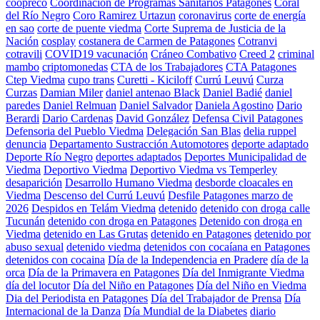
coopreco
Coordinación de Programas Sanitarios Patagones
Coral
del Río Negro
Coro Ramirez Urtazun
coronavirus
corte de energía
en sao
corte de puente viedma
Corte Suprema de Justicia de la
Nación
cosplay
costanera de Carmen de Patagones
Cotranvi
cotravili
COVID19 vacunación
Cráneo Combativo
Creed 2
criminal
mambo
criptomonedas
CTA de los Trabajadores
CTA Patagones
Ctep Viedma
cupo trans
Curetti - Kiciloff
Currú Leuvú
Curza
Curzas
Damian Miler
daniel antenao Black
Daniel Badié
daniel
paredes
Daniel Relmuan
Daniel Salvador
Daniela Agostino
Dario
Berardi
Dario Cardenas
David González
Defensa Civil Patagones
Defensoria del Pueblo Viedma
Delegación San Blas
delia ruppel
denuncia
Departamento Sustracción Automotores
deporte adaptado
Deporte Río Negro
deportes adaptados
Deportes Municipalidad de
Viedma
Deportivo Viedma
Deportivo Viedma vs Temperley
desaparición
Desarrollo Humano Viedma
desborde cloacales en
Viedma
Descenso del Currú Leuvú
Desfile Patagones marzo de
2026
Despidos en Telám Viedma
detenido
detenido con droga calle
Tucunán
detenido con droga en Patagones
Detenido con droga en
Viedma
detenido en Las Grutas
detenido en Patagones
detenido por
abuso sexual
detenido viedma
detenidos con cocaíana en Patagones
detenidos con cocaina
Día de la Independencia en Pradere
día de la
orca
Día de la Primavera en Patagones
Día del Inmigrante Viedma
día del locutor
Día del Niño en Patagones
Día del Niño en Viedma
Dia del Periodista en Patagones
Día del Trabajador de Prensa
Día
Internacional de la Danza
Día Mundial de la Diabetes
diario