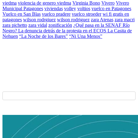
viedma
violencia de genero viedma
Virginia Bono
Vivero
Vivero
Municipal Patagones
viviendas
volley
voltios
vuelco en Patagones
Vuelco en San Blas
vuelco pradere
vuelco stroeder
wi fi gratis en
patagones
wilson rodrgiuez
wilson rodriguez
zara Atenas
zara macri
zara pichetto
zara vidal
zonificación
¿Qué pasa en la SENAF Río
Negro? La denuncia detrás de la protesta en el ECOS La Casita de
Nehuen
“La Noche de los Bares”
“Ni Una Menos”