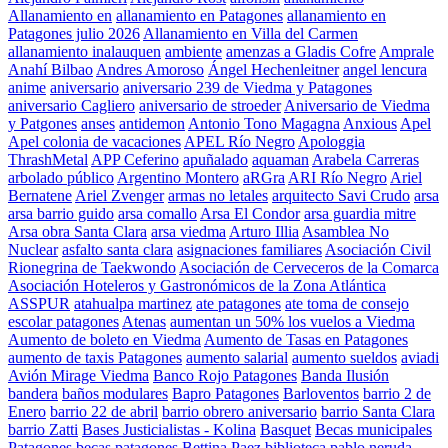
Allanamiento en
allanamiento en Patagones
allanamiento en
Patagones julio 2026
Allanamiento en Villa del Carmen
allanamiento inalauquen
ambiente
amenzas a Gladis Cofre
Amprale
Anahí Bilbao
Andres Amoroso
Ángel Hechenleitner
angel lencura
anime
aniversario
aniversario 239 de Viedma y Patagones
aniversario Cagliero
aniversario de stroeder
Aniversario de Viedma
y Patgones
anses
antidemon
Antonio Tono Magagna
Anxious
Apel
Apel colonia de vacaciones
APEL Río Negro
Apologgia
ThrashMetal
APP Ceferino
apuñalado
aquaman
Arabela Carreras
arbolado público
Argentino Montero
aRGra
ARI Río Negro
Ariel
Bernatene
Ariel Zvenger
armas no letales
arquitecto Savi Crudo
arsa
arsa barrio guido
arsa comallo
Arsa El Condor
arsa guardia mitre
Arsa obra Santa Clara
arsa viedma
Arturo Illia
Asamblea No
Nuclear
asfalto santa clara
asignaciones familiares
Asociación Civil
Rionegrina de Taekwondo
Asociación de Cerveceros de la Comarca
Asociación Hoteleros y Gastronómicos de la Zona Atlántica
ASSPUR
atahualpa martinez
ate patagones
ate toma de consejo
escolar patagones
Atenas
aumentan un 50% los vuelos a Viedma
Aumento de boleto en Viedma
Aumento de Tasas en Patagones
aumento de taxis Patagones
aumento salarial
aumento sueldos
aviadi
Avión Mirage Viedma
Banco Rojo Patagones
Banda Ilusión
bandera
baños modulares
Bapro Patagones
Barloventos
barrio 2 de
Enero
barrio 22 de abril
barrio obrero aniversario
barrio Santa Clara
barrio Zatti
Bases Justicialistas - Kolina
Basquet
Becas municipales
Patagones
becas patagones
Bettina Paez
biblioteca pablo neruda