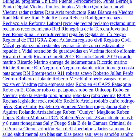
Bilingüe.
programa Un Lote
Puente Ferrocarretero.
Punta Bermeja
Punto Digital Viedma
Puntos limpios Viedma
Quirofano movil
Viedma
radar
radares
Rara Avis productora
Rata Blanca en Viedma
Raúl Martinez
Raúl Sale
Re Loca
Rebeca Rodriguez
rechazo
Rechazo a la Reforma Laboral
reciclaje
recital
reclamo
reclamo unrn
reclamos
reconocimiento
Red Rionegrina de la Tercera Juventud
Red Rionegrina Tercera Juventud
regalías
Regata del río Negro
Regional de FEHGRA Zona Atlántica
registro civil
Registro Civil
Móvil
regularización estatales
reparación de zona desfavorable
repudio a Vidal
retención de guardavidas en Viedma
ricardo alfonsin
Ricardo Curetti
Ricardo Curetti 2017
Ricardo Curetti 2019
ricardo
marino
Ricardo Marino entrega de indumentaria
Riccrdo marino
Richie Ramone
Río Negro
río Negro contaminación
río negro costa
patagones
RN Emergencias 911
roberta scavo
Roberto Julían Peréz
Cedron
Roberto Lipiante
Roberto Meschini
roberto vargas
robo a
taxista en Viedma
robo empresa edes
Robo en el CAPS Patagonia
Robo en El Cóndor
robo en patagones
robo en Unicoop
Robo en
Viedma
robo la estrella
robo policia
robo taxi
robo viedma
ROCA
Rochas legislador
rock
rodolfo
Rodolfo Artola
rodolfo cufre
rodrigo
pérez
Rody Cufre
Rogelio Frigerio en Viedma
roger garcia
Roky
Aguirre
Rolando Arrizabalaga
Rubén "Cuniyo" Maglione
Rubén
López
Ruben Molina UPCN
Rubén Pérez
ruta 23 accidente
rutas 6
y 8
rutas rionegrinas
Sal y Fuego
Sala B de la Cámara Criminal de
la Primera Circunscripción
Sala del Libertador
salarios
salmonella
salud
salud mental
san blas
san blas pesca
san javier
sanción
sandro