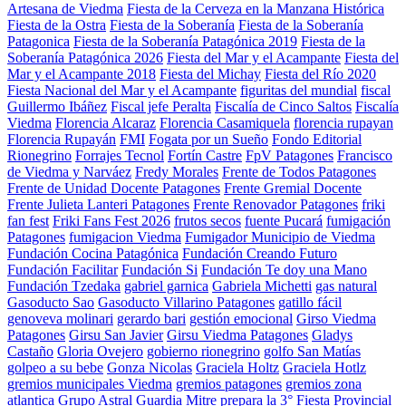
Artesana de Viedma
Fiesta de la Cerveza en la Manzana Histórica
Fiesta de la Ostra
Fiesta de la Soberanía
Fiesta de la Soberanía
Patagonica
Fiesta de la Soberanía Patagónica 2019
Fiesta de la
Soberanía Patagónica 2026
Fiesta del Mar y el Acampante
Fiesta del
Mar y el Acampante 2018
Fiesta del Michay
Fiesta del Río 2020
Fiesta Nacional del Mar y el Acampante
figuritas del mundial
fiscal
Guillermo Ibáñez
Fiscal jefe Peralta
Fiscalía de Cinco Saltos
Fiscalía
Viedma
Florencia Alcaraz
Florencia Casamiquela
florencia rupayan
Florencia Rupayán
FMI
Fogata por un Sueño
Fondo Editorial
Rionegrino
Forrajes Tecnol
Fortín Castre
FpV Patagones
Francisco
de Viedma y Narváez
Fredy Morales
Frente de Todos Patagones
Frente de Unidad Docente Patagones
Frente Gremial Docente
Frente Julieta Lanteri Patagones
Frente Renovador Patagones
friki
fan fest
Friki Fans Fest 2026
frutos secos
fuente Pucará
fumigación
Patagones
fumigacion Viedma
Fumigador Municipio de Viedma
Fundación Cocina Patagónica
Fundación Creando Futuro
Fundación Facilitar
Fundación Si
Fundación Te doy una Mano
Fundación Tzedaka
gabriel garnica
Gabriela Michetti
gas natural
Gasoducto Sao
Gasoducto Villarino Patagones
gatillo fácil
genoveva molinari
gerardo bari
gestión emocional
Girso Viedma
Patagones
Girsu San Javier
Girsu Viedma Patagones
Gladys
Castaño
Gloria Ovejero
gobierno rionegrino
golfo San Matías
golpeo a su bebe
Gonza Nicolas
Graciela Holtz
Graciela Hotlz
gremios municipales Viedma
gremios patagones
gremios zona
atlantica
Grupo Astral
Guardia Mitre prepara la 3° Fiesta Provincial