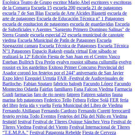
Escénica Teatro de Grupo
escritor Mario Abel
escritores y escritoras
de la Comarca
Escuela 15
escuela 200
escuela 21 de patagones
escuela 7 de San Blas
Escuela de Arte Alcides Biagetti
escuela de
arte de patagones
Escuela de Educación Técnica n° 1 Patagones
escuela de equitacion de patagones
escuela de guardavidas
Escuela
de Suboficiales y Agentes "Sargento Primero Domingo Salinas" de
Sierra Grande
escuela especial 22
escuela municipal de canotaje
viedma
Escuela Municipal de Patín de Patagones
Escuela
Spegazzini camara
Escuela Técnica de Patagones
Escuela Técnica
N°1 Patagones
Espacio Rakesh
estafa virtual
Este sábado se
realizará la 12º Edición Fiesta de San Juan en el Centro Vasco
Esteban Bullrich
Eva Perón
evalyn rousiot silbana cullumilla
evelyn
rousiot
ex los gardelitos
Exitoso Primer Concurso Provincial del
Asador coronó los festejos por el 244° aniversario de San Javier
Expo Idevi
Ezequiel Urrutia
FAB -Festival de Audiovisuales de
Bariloche-
Fabian Spataro
fabricio balogh
Facundo López
Facundo
Montecino Odarda
Fairfax
familiares
Fana Falcon Viedma
Farmacia
Guidi
farmacias
faro de rio negro
fatpren
Fatpren salarios
fauna
marina
feb patagones
Federico Tello
Fehgra
Felipe Solá
FER
feria
del libro
feria ida y vuelta
Feria Municipal del Libro de Viedma
Fernando Ahillapan
Fernando Cardozo
Fernando Curetti
ferrocarril
festejo revista Todo Eventos
Festejos del Día del Niño en Viedma
festigirl
festival
Festival de Títeres Quique Sánchez Vera
Festival de
Títeres Viedma
Festival del Viento
Festival Internacional de Títeres
“T.E.M.P.A.”
Festival Patagonia Rebelde
Fiesta de Cerveza