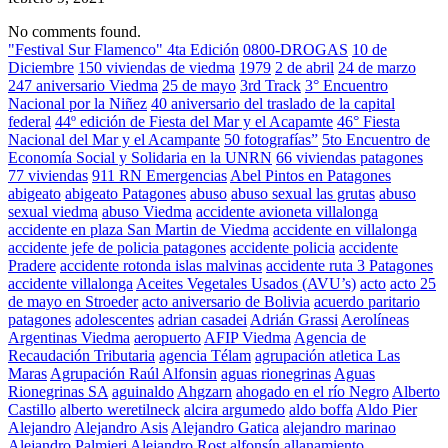
No comments found.
"Festival Sur Flamenco" 4ta Edición
0800-DROGAS
10 de
Diciembre
150 viviendas de viedma
1979
2 de abril
24 de marzo
247 aniversario Viedma
25 de mayo
3rd Track
3° Encuentro
Nacional por la Niñez
40 aniversario del traslado de la capital
federal
44º edición de Fiesta del Mar y el Acapamte
46° Fiesta
Nacional del Mar y el Acampante
50 fotografías”
5to Encuentro de
Economía Social y Solidaria en la UNRN
66 viviendas patagones
77 viviendas
911 RN Emergencias
Abel Pintos en Patagones
abigeato
abigeato Patagones
abuso
abuso sexual las grutas
abuso
sexual viedma
abuso Viedma
accidente avioneta villalonga
accidente en plaza San Martin de Viedma
accidente en villalonga
accidente jefe de policia patagones
accidente policia
accidente
Pradere
accidente rotonda islas malvinas
accidente ruta 3 Patagones
accidente villalonga
Aceites Vegetales Usados (AVU’s)
acto
acto 25
de mayo en Stroeder
acto aniversario de Bolivia
acuerdo paritario
patagones
adolescentes
adrian casadei
Adrián Grassi
Aerolíneas
Argentinas Viedma
aeropuerto
AFIP Viedma
Agencia de
Recaudación Tributaria
agencia Télam
agrupación atletica Las
Maras
Agrupación Raúl Alfonsin
aguas rionegrinas
Aguas
Rionegrinas SA
aguinaldo
Ahgzarn
ahogado en el río Negro
Alberto
Castillo
alberto weretilneck
alcira argumedo
aldo boffa
Aldo Pier
Alejandro
Alejandro Asis
Alejandro Gatica
alejandro marinao
Alejandro Palmieri
Alejandro Rost
alfonsín
allanamiento