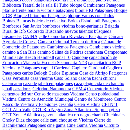
Biblioteca Teatral de la sala El Tubo
bloque Cambiemos Patagones
bloque frente para la victoria patagones
bloque PJ Patagones
Bloque
UCR
Bloque Unión por Patagones
bloque Vamos con Todos
Boinas Blancas
boleto de colectivo
Boleto Estudiantil Patagones
Bomberos San Javier
bomberos viedma
bono-paritarias
Brigada
Rural de Río Colorado
Buscando nuevos talentos
búsqueda
búsquedas
CAINA
calle Comodoro Rivadavia Patagones
Cámara
Agraria de Conesa
Cámara Criminal Tercera de Roca
Cámara de
Comercio de Patagones
Cambiemos Patagones
Cambiemos viedma
camino a San Blas
camino Salina de Piedras
camioneta
Campeonato
Mundial de Beach Handball
canal 10
Canotaje
capacitación de
Educación Vial en la Escuela Secundaria N° 3
capacitación RCP
Viedma y Patagones
capital
Cardenal Cagliero
Cardenal Cagliero
Patagones
carlos Balogh
Carlos Espinosa
Casa de Abrigo Patagones
Casa Peronista
casa viedma
Caso Solano
casona bachi chironi
Catamaran
caza de jabali en patagones
caza plaguicida de chancho
jabali
cazadores
Ceferino Namuncurá
CEM 4
Cementerio Viedma
cementos del sur
Censo de mascotas Viedma
Censo poblacional
Viedma
Centro de Atención Municipal
Centro de Monitoreo
Centro
Vasco de Viedma y Patagones
cesantía
Cetep Viedma
CFI N°1
CGT Alto Valle
CGT Río Negro Zona Atlántica - Supren
cgt zo
CGT Zona Atlántica
cgt zona atlantica rio negro
charla
Chichinales
Choky Diaz
choque calle zatti
choque en Viedma
Cierre de
Bachilleratos Patagones
cine gama
Cine Gama Viedma
Circuito