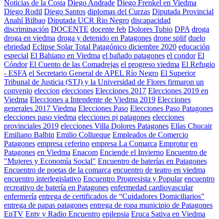
Noticias de la Costa
Diego Andrade
Diego Frenkel en Viedma
Diego Rodil
Diego Santos
diplomas del Curzas
Diputada Provincial
Anahí Bilbao
Diputada UCR Rio Negro
discapacidad
discriminación
DOCENTE
docente feb
Dolores Tubio
DPA
droga
droga en viedma
droga y detenido en Patagones
drone splif
duelo
ebriedad
Eclipse Solar Total Patagónico diciembre 2020
educación
especial
El Bahiano en Viedma
el bañado patagones
el condor
El
Cóndor
El Cuento de las Comadrejas
el progreso viedma
El Refugio
- ESFA
el Secretario General de APEL Río Negro
El Superior
Tribunal de Justicia (STJ) y la Universidad de Flores firmaron un
convenio
eleccion
elecciones
Elecciones 2017
Elecciones 2019 en
Viedma
Elecciones a Intendente de Viedma 2019
Elecciones
generales 2017 Viedma
Elecciones Paso
Elecciones Paso Patagones
elecciones paso viedma
elecciones pj patagones
elecciones
provinciales 2019
elecciones Villa Dolores Patagones
Elías Chucair
Emiliano Balbin
Emilio Collueque
Empleados de Comercio
Patagones
empresa ceferino
empresa La Comarca
Emprotur
en
Patagones
en Viedma
Enacom
Enciende el Invierno
Encuentro de
"Mujeres y Economía Social"
Encuentro de baterías en Patagones
Encuentro de poetas de la comarca
encuentro de teatro en viedma
encuentro interlegislativo
Encuentro Progresista y Popular
encuentro
recreativo de batería en Patagones
enfermedad cardiovascular
enfermería
entrega de certificados de “Cuidadores Domiciliarios”
entrega de papas patagones
entrega de ropa municipio de Patagones
EnTV
Entv y Radio Encuentro
epilepsia
Eruca Sativa en Viedma