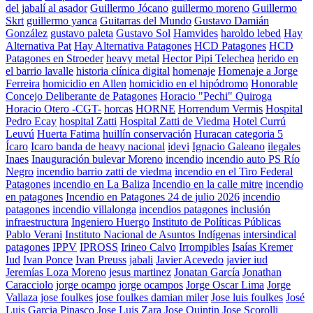
del jabalí al asador
Guillermo Jócano
guillermo moreno
Guillermo
Skrt
guillermo yanca
Guitarras del Mundo
Gustavo Damián
González
gustavo paleta
Gustavo Sol
Hamvides
haroldo lebed
Hay
Alternativa Pat
Hay Alternativa Patagones
HCD Patagones
HCD
Patagones en Stroeder
heavy metal
Hector Pipi Telechea
herido en
el barrio lavalle
historia clínica digital
homenaje
Homenaje a Jorge
Ferreira
homicidio en Allen
homicidio en el hipódromo
Honorable
Concejo Deliberante de Patagones
Horacio "Pechi" Quiroga
Horacio Otero -CGT-
horcas
HORNE
Horrendum Vermis
Hospital
Pedro Ecay
hospital Zatti
Hospital Zatti de Viedma
Hotel Currú
Leuvú
Huerta Fatima
huillín conservación
Huracan categoria 5
Ícaro
Icaro banda de heavy nacional
idevi
Ignacio Galeano
ilegales
Inaes
Inauguración bulevar Moreno
incendio
incendio auto PS Río
Negro
incendio barrio zatti de viedma
incendio en el Tiro Federal
Patagones
incendio en La Baliza
Incendio en la calle mitre
incendio
en patagones
Incendio en Patagones 24 de julio 2026
incendio
patagones
incendio villalonga
incendios patagones
inclusión
infraestructura
Ingeniero Huergo
Instituto de Políticas Públicas
Pablo Verani
Instituto Nacional de Asuntos Indígenas
intersindical
patagones
IPPV
IPROSS
Irineo Calvo
Irrompibles
Isaías Kremer
Iud
Ivan Ponce
Ivan Preuss
jabali
Javier Acevedo
javier iud
Jeremías Loza Moreno
jesus martinez
Jonatan García
Jonathan
Caracciolo
jorge ocampo
jorge ocampos
Jorge Oscar Lima
Jorge
Vallaza
jose foulkes
jose foulkes damian miler
Jose luis foulkes
José
Luis Garcia Pinasco
Jose Luis Zara
Jose Quintin
Jose Scorolli