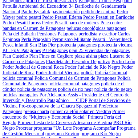
Patagones aprobó el Presupuesto 2019
Patagonia Comic Fest
patin
Patrulla Ambiental del Escuadrón 34 Bariloche de Gendarmería
Nacional
Paulo Bykaluk
pavimentación
pedido de captura
Pedro
Meyer
pedro pesatti
Pedro Pesatti Edersa
Pedro Pesatti en Bariloche
Pedro Pesatti Ipross
Pedro Pesatti paro de mujeres
Pelea entre
bandas en Carmen de Patagones
pelucas oncológicas patagones
Peña del Bailarin
Pensiones Patagones
periodista y escritor Carlos
Espinosa
Perla Prigoshin
Peronismo Militante
Pesatti - Weretilneck
Pesca infantil San Blas
Pier
pirotecnia patagones
pirotecnia viedma
PJ - FpV Patagones
PJ Patagones
plan 25 viviendas de patagones
Plan Castello
Plan Fines en Cagliero
plaza alsina
plaza Lacarra de
Carmen de Patagones
Plazoleta del Pescador Deportivo
Pocho León
Poder Judicial de General Roca
Poder Judicial de Río Negro
Poder
Judicial de Roca
Poder Judicial Viedma
policía
Policía Comunal
policia comunal
Policia Comunal de Carmen de Patagones
Policía
Comunal de Patagones
policia comunal patagones
policia de el
cóndor
policia de patagones
policia de rio negr
policia de rio negro
policias maragatos
Por Alejandro Assis - Presidente del Centro de
Inversión y Desarrollo Patagónico — CIDP
Portal de Servicios de
Viedma
Pre-cooperativa de la Chacra Spegazzini
Prefectura
Patagones
prensa charla
primer calefón solar en Viedma
Primer
encuentro de “Mujeres y Economía Social”
Primera Feria del
Regalo
Primera fiesta de la Cerveza Artesana de Viedma
PRO Río
Negro
Procrear
programa "Un Lote
Programa Acompañar
Programa
de Gestión Menstrual
programa Envion
programa Río Negro