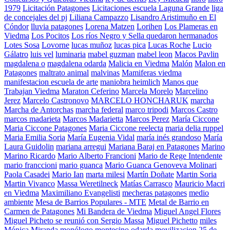
1979
Licitación Patagones
Licitaciones escuela Laguna Grande
liga
de concejales del pj
Liliana Campazzo
Lisandro Aristimuño en El
Cóndor
lluvia patagones
Lorena Matzen
Lorihen
Los Plameras en
Viedma
Los Pocitos
Los ríos Negro y Sella quedaron hermanados
Lotes Sosa
Lovorne
lucas muñoz
lucas pica
Lucas Roche
Lucio
Gálatro
luis vel
luminaria
mabel guzman
mabel leon
Macos Pavlin
magdalena o
magdalena odarda
Malicia en Viedma
Malón
Malon en
Patagones
maltrato animal
malvinas
Mamiferas viedma
manifestacion escuela de arte
maniobra heimlich
Manos que
Trabajan Viedma
Maraton Ceferino
Marcela Morelo
Marcelino
Jerez
Marcelo Castronovo
MARCELO HONCHARUK
marcha
Marcha de Antorchas
marcha federal
marco tripodi
Marcos Castro
marcos madarieta
Marcos Madarietta
Marcos Perez
María Ciccone
Maria Ciccone Patagones
Maria Ciccone reelecta
maria delia ruppel
Maria Emilia Soria
María Eugenia Vidal
maría inés grandoso
María
Laura Guidolin
mariana arregui
Mariana Baraj en Patagones
Marino
Marino Ricardo
Mario Alberto Francioni
Mario de Rege Intendente
mario franccioni
mario guanca
Mario Guanca Genoveva Molinari
Paola Casadei
Mario Ian
marta milesi
Martín Doñate
Martin Soria
Martin Vivanco
Massa Weretilneck
Matías Carrasco
Mauricio Macri
en Viedma
Maximiliano Evangelisti
mecheras patagones
medio
ambiente
Mesa de Barrios Populares - MTE
Metal de Barrio en
Carmen de Patagones
Mi Bandera de Viedma
Miguel Angel Flores
Miguel Picheto se reunió con Sergio Massa
Miguel Pichetto
miles
Mónica Miranda
monólogo
montecino odarda
movilizacion 25 de