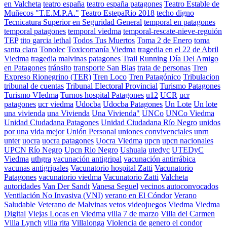
en Valcheta
teatro españa
teatro españa patagones
Teatro Estable de
Muñecos "T.E.M.P.A."
Teatro EstepaRio 2018
techo digno
Tecnicatura Superior en Seguridad General
temporal en patagones
temporal patagones
temporal viedma
temporal-rescate-nieve-reguión
TEP
tito garcia lethal
Todos Tus Muertos
Toma 2 de Enero
toma
santa clara
Tonolec
Toxicomanía Viedma
tragedia en el 22 de Abril
Viedma
tragedia malvinas patagones
Trail Running Día Del Amigo
en Patagones
tránsito
transporte San Blas
trata de personas
Tren
Expreso Rionegrino (TER)
Tren Loco
Tren Patagónico
Tribulacion
tribunal de cuentas
Tribunal Electoral Provincial
Turismo Patagones
Turismo VIedma
Turnos hospital Patagones
u12
UCR
ucr
patagones
ucr viedma
Udocba
Udocba Patagones
Un Lote
Un lote
una vivienda
una Vivienda
Una Vivienda"
UNCo
UNCo Viedma
Unidad Ciudadana Patagones
Unidad Ciudadana Río Negro
unidos
por una vida mejor
Unión Personal
uniones convivenciales
unrn
unter
uocra
uocra patagones
Uocra Viedma
upcn
upcn nacionales
UPCN Río Negro
Upcn Rio Negro
Ushuaia
utedyc
UTEDyC
Viedma
uthgra
vacunación antigripal
vacunación antirrábica
vacunas antigripales
Vacunatorio hospital Zatti
Vacunatorio
Patagones
vacunatorio viedma
Vacunatorio Zatti
Valcheta
autoridades
Van Der Sandt
Vanesa Seguel
vecinos autoconvocados
Ventilación No Invasiva (VNI)
verano en El Cóndor
Verano
Saludable
Veterano de Malvinas
vetos
videojuegos
Viedma
Viedma
Digital
Viejas Locas en Viedma
villa 7 de marzo
Villa del Carmen
Villa Lynch
villa rita
Villalonga
Violencia de genero el condor