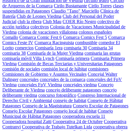
Histórico de la Gran Inundación de Viedma
circuito teatro
Círculo
de Arqueros de la Comarca
Cirilo Bustamante
Cirilo Torres
clases
suspendidas en Patagones
Claudio "Tano" Marciello
Clínica de
Batería
Club de Leones Viedma
Club del Personal del Poder
Judicial
club la ribera
Club Mau
COER Río Negro
colectivo de
acción jurídica
colectivos
Colonia de Vacaciones Municipalidad de
Viedma
colonia de vacaciones villalonga
colonos españoles
Comallo
Comarca Comic Fest 6
Comarca Comics Fest 5
Comarca
Comics Feste IV
Comarca Racinguista
combustible
comedor El
Lorito
comercios
Comisaría 1era
comisaria 30
Comisaria 34
comisaria 38
Comisaría de la Mujer Viedma
comisaria las grutas
comisaría móvil Villa Lynch
Comisaría primera
Comisaria Primera
Viedma
Comisión de Becas Terciarias y Universitarias Patagones
comisión de sociales
comisión local de hábitat
comisiones
Comisiones de Gobierno y Asuntos Vecinales
Concejal Walter
Dalinger
concejales
concejales de la comarca
concejales del FpV
Viedma
concejales FpV Viedma
concejales viedma
Concejo
Deliberante de Viedma
concejo deliberante patagones
concejo
deliberante viedma
concurso fotográfico
Congreso Internacional de
Derecho Civil y Ambiental
consejo de habitat
Consejo de Hábitat
Patagones
Consejo de la Magistratura
Consejo Escolar de Patagones
Consejo Escolar Patagones
consejo local de habitat
Consejo
Municipal de Hábitat Patagones
cooperadora escuela 11
Cooperadora hospital Zatti
Cooperativa 24 de Octubre
Cooperativa
Contranvi
Cooperativa de Trabajo Tutelkan Ltda
cooperativa obrera