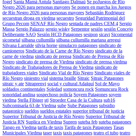
fogel
Santa Mamá Antula
Santiago Dalmaú
Se poJuegos de Río
Negro 2026 para personas mayores
Se ponen en marcha los Juegos
de Río Negro 2026 para personas mayores
Sebastián Rodriguez
secuestran droga en viedma
secuestro
Seguridad Patrimonial del
Grupo Pecom
SENAF Río Negro
sentada de padres CEM 4
Sergio
Massa
Sergio Palazzo
sergio wisky
Serpentor
sesión
sesión Concejo
Deliberante SAO
Sesión HCD Patagones
sesipon
sicavi
Sicomental
sicometal
silbana cullumilla
silbana cullumilla mariana arregui
Silvana Larralde
silvia horne
simulacro patagones
sindicato de
camioneros
Sindicato de la Carne de Río Negro
sindicato de la
carne de viedma
sindicato de prensa
Sindicato de Prensa de Río
Negro
sindicato de prensa de Viedma
sindicato de prensa viedma
Sindicato de Trabajadores de Prensa de Viedma
sindicato de
trabajadores viales
Sindicato Vial de Río Negro
Sindicato viales de
Río Negro
siniestro vial
sistema braille
Sitraic
Sitraic Patagones
sitraic y ate
Sitraprenvi
social y cultural Adalquí
Sol de Mayo
soldados continentales
Soledad
somoncura rock
Somuncura Rock
sonoridad andina
sospechoso policía
Soyem Patagones
soyem
viedma
Stella Fibiger
stj
Stroeder Casa de la Cultura
sub16
Subcomisaría 63 de Viedma
sube
Sube Patagones
subsidio
patagonico
sueldos
sueldos estatales
superior tribunal de justicia
Superior Tribunal de Justicia de Río Negro
Superior Tribunal de
Justicia RN
Suplica en Viedma
Supren
suteba feb
suteba patagones
Tango en Viedma
tarifa de taxis
Tarifa de taxis Patagones
Tasas
Municipales Viedma
taser
taxis
taxis patagones
teatro el tubo
teatro