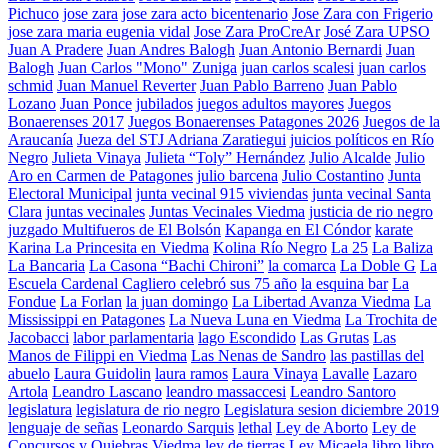
Pichuco
jose zara
jose zara acto bicentenario
Jose Zara con Frigerio
jose zara maria eugenia vidal
Jose Zara ProCreAr
José Zara UPSO
Juan A Pradere
Juan Andres Balogh
Juan Antonio Bernardi
Juan
Balogh
Juan Carlos "Mono" Zuniga
juan carlos scalesi
juan carlos
schmid
Juan Manuel Reverter
Juan Pablo Barreno
Juan Pablo
Lozano
Juan Ponce
jubilados
juegos adultos mayores
Juegos
Bonaerenses 2017
Juegos Bonaerenses Patagones 2026
Juegos de la
Araucanía
Jueza del STJ Adriana Zaratiegui
juicios políticos en Río
Negro
Julieta Vinaya
Julieta “Toly” Hernández
Julio Alcalde
Julio
Aro en Carmen de Patagones
julio barcena
Julio Costantino
Junta
Electoral Municipal
junta vecinal 915 viviendas
junta vecinal Santa
Clara
juntas vecinales
Juntas Vecinales Viedma
justicia de rio negro
juzgado Multifueros de El Bolsón
Kapanga en El Cóndor
karate
Karina La Princesita en Viedma
Kolina Río Negro
La 25
La Baliza
La Bancaria
La Casona “Bachi Chironi”
la comarca
La Doble G
La
Escuela Cardenal Cagliero celebró sus 75 año
la esquina bar
La
Fondue
La Forlan
la juan domingo
La Libertad Avanza Viedma
La
Mississippi en Patagones
La Nueva Luna en Viedma
La Trochita de
Jacobacci
labor parlamentaria
lago Escondido
Las Grutas
Las
Manos de Filippi en Viedma
Las Nenas de Sandro
las pastillas del
abuelo
Laura Guidolin
laura ramos
Laura Vinaya
Lavalle
Lazaro
Artola
Leandro Lascano
leandro massaccesi
Leandro Santoro
legislatura
legislatura de rio negro
Legislatura sesion diciembre 2019
lenguaje de señas
Leonardo Sarquis
lethal
Ley de Aborto
Ley de
Concursos y Quiebras Viedma
ley de tierras
Ley Micaela
libro
libro