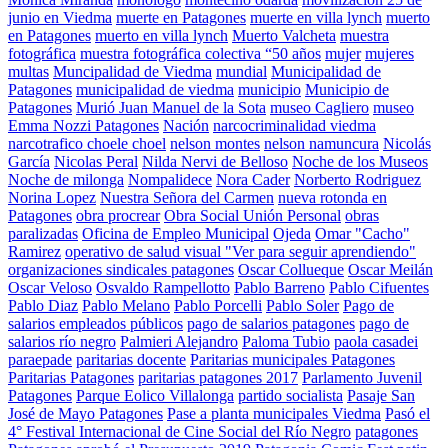
junio en Viedma
muerte en Patagones
muerte en villa lynch
muerto
en Patagones
muerto en villa lynch
Muerto Valcheta
muestra
fotográfica
muestra fotográfica colectiva “50 años
mujer
mujeres
multas
Muncipalidad de Viedma
mundial
Municipalidad de
Patagones
municipalidad de viedma
municipio
Municipio de
Patagones
Murió Juan Manuel de la Sota
museo Cagliero
museo
Emma Nozzi Patagones
Nación
narcocriminalidad viedma
narcotrafico choele choel
nelson montes
nelson namuncura
Nicolás
García
Nicolas Peral
Nilda Nervi de Belloso
Noche de los Museos
Noche de milonga
Nompalidece
Nora Cader
Norberto Rodriguez
Norina Lopez
Nuestra Señora del Carmen
nueva rotonda en
Patagones
obra procrear
Obra Social Unión Personal
obras
paralizadas
Oficina de Empleo Municipal
Ojeda
Omar "Cacho"
Ramirez
operativo de salud visual "Ver para seguir aprendiendo"
organizaciones sindicales patagones
Oscar Collueque
Oscar Meilán
Oscar Veloso
Osvaldo Rampellotto
Pablo Barreno
Pablo Cifuentes
Pablo Diaz
Pablo Melano
Pablo Porcelli
Pablo Soler
Pago de
salarios empleados públicos
pago de salarios patagones
pago de
salarios río negro
Palmieri Alejandro
Paloma Tubio
paola casadei
paraepade
paritarias docente
Paritarias municipales Patagones
Paritarias Patagones
paritarias patagones 2017
Parlamento Juvenil
Patagones
Parque Eolico Villalonga
partido socialista
Pasaje San
José de Mayo Patagones
Pase a planta municipales Viedma
Pasó el
4° Festival Internacional de Cine Social del Río Negro
patagones