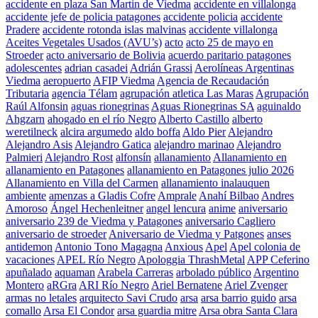
accidente en plaza San Martin de Viedma
accidente en villalonga
accidente jefe de policia patagones
accidente policia
accidente
Pradere
accidente rotonda islas malvinas
accidente villalonga
Aceites Vegetales Usados (AVU’s)
acto
acto 25 de mayo en
Stroeder
acto aniversario de Bolivia
acuerdo paritario patagones
adolescentes
adrian casadei
Adrián Grassi
Aerolíneas Argentinas
Viedma
aeropuerto
AFIP Viedma
Agencia de Recaudación
Tributaria
agencia Télam
agrupación atletica Las Maras
Agrupación
Raúl Alfonsin
aguas rionegrinas
Aguas Rionegrinas SA
aguinaldo
Ahgzarn
ahogado en el río Negro
Alberto Castillo
alberto
weretilneck
alcira argumedo
aldo boffa
Aldo Pier
Alejandro
Alejandro Asis
Alejandro Gatica
alejandro marinao
Alejandro
Palmieri
Alejandro Rost
alfonsín
allanamiento
Allanamiento en
allanamiento en Patagones
allanamiento en Patagones julio 2026
Allanamiento en Villa del Carmen
allanamiento inalauquen
ambiente
amenzas a Gladis Cofre
Amprale
Anahí Bilbao
Andres
Amoroso
Ángel Hechenleitner
angel lencura
anime
aniversario
aniversario 239 de Viedma y Patagones
aniversario Cagliero
aniversario de stroeder
Aniversario de Viedma y Patgones
anses
antidemon
Antonio Tono Magagna
Anxious
Apel
Apel colonia de
vacaciones
APEL Río Negro
Apologgia ThrashMetal
APP Ceferino
apuñalado
aquaman
Arabela Carreras
arbolado público
Argentino
Montero
aRGra
ARI Río Negro
Ariel Bernatene
Ariel Zvenger
armas no letales
arquitecto Savi Crudo
arsa
arsa barrio guido
arsa
comallo
Arsa El Condor
arsa guardia mitre
Arsa obra Santa Clara