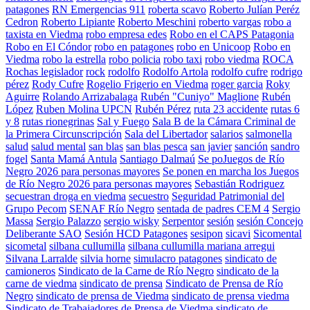
patagones
RN Emergencias 911
roberta scavo
Roberto Julían Peréz
Cedron
Roberto Lipiante
Roberto Meschini
roberto vargas
robo a
taxista en Viedma
robo empresa edes
Robo en el CAPS Patagonia
Robo en El Cóndor
robo en patagones
robo en Unicoop
Robo en
Viedma
robo la estrella
robo policia
robo taxi
robo viedma
ROCA
Rochas legislador
rock
rodolfo
Rodolfo Artola
rodolfo cufre
rodrigo
pérez
Rody Cufre
Rogelio Frigerio en Viedma
roger garcia
Roky
Aguirre
Rolando Arrizabalaga
Rubén "Cuniyo" Maglione
Rubén
López
Ruben Molina UPCN
Rubén Pérez
ruta 23 accidente
rutas 6
y 8
rutas rionegrinas
Sal y Fuego
Sala B de la Cámara Criminal de
la Primera Circunscripción
Sala del Libertador
salarios
salmonella
salud
salud mental
san blas
san blas pesca
san javier
sanción
sandro
fogel
Santa Mamá Antula
Santiago Dalmaú
Se poJuegos de Río
Negro 2026 para personas mayores
Se ponen en marcha los Juegos
de Río Negro 2026 para personas mayores
Sebastián Rodriguez
secuestran droga en viedma
secuestro
Seguridad Patrimonial del
Grupo Pecom
SENAF Río Negro
sentada de padres CEM 4
Sergio
Massa
Sergio Palazzo
sergio wisky
Serpentor
sesión
sesión Concejo
Deliberante SAO
Sesión HCD Patagones
sesipon
sicavi
Sicomental
sicometal
silbana cullumilla
silbana cullumilla mariana arregui
Silvana Larralde
silvia horne
simulacro patagones
sindicato de
camioneros
Sindicato de la Carne de Río Negro
sindicato de la
carne de viedma
sindicato de prensa
Sindicato de Prensa de Río
Negro
sindicato de prensa de Viedma
sindicato de prensa viedma
Sindicato de Trabajadores de Prensa de Viedma
sindicato de