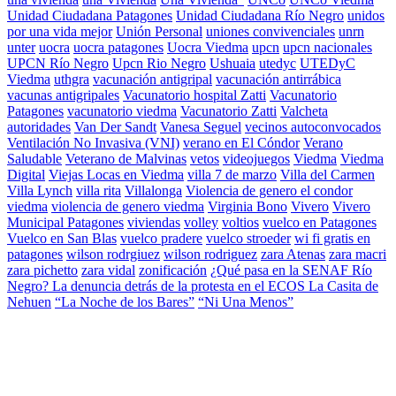
Unidad Ciudadana Patagones
Unidad Ciudadana Río Negro
unidos
por una vida mejor
Unión Personal
uniones convivenciales
unrn
unter
uocra
uocra patagones
Uocra Viedma
upcn
upcn nacionales
UPCN Río Negro
Upcn Rio Negro
Ushuaia
utedyc
UTEDyC
Viedma
uthgra
vacunación antigripal
vacunación antirrábica
vacunas antigripales
Vacunatorio hospital Zatti
Vacunatorio
Patagones
vacunatorio viedma
Vacunatorio Zatti
Valcheta
autoridades
Van Der Sandt
Vanesa Seguel
vecinos autoconvocados
Ventilación No Invasiva (VNI)
verano en El Cóndor
Verano
Saludable
Veterano de Malvinas
vetos
videojuegos
Viedma
Viedma
Digital
Viejas Locas en Viedma
villa 7 de marzo
Villa del Carmen
Villa Lynch
villa rita
Villalonga
Violencia de genero el condor
viedma
violencia de genero viedma
Virginia Bono
Vivero
Vivero
Municipal Patagones
viviendas
volley
voltios
vuelco en Patagones
Vuelco en San Blas
vuelco pradere
vuelco stroeder
wi fi gratis en
patagones
wilson rodrgiuez
wilson rodriguez
zara Atenas
zara macri
zara pichetto
zara vidal
zonificación
¿Qué pasa en la SENAF Río
Negro? La denuncia detrás de la protesta en el ECOS La Casita de
Nehuen
“La Noche de los Bares”
“Ni Una Menos”