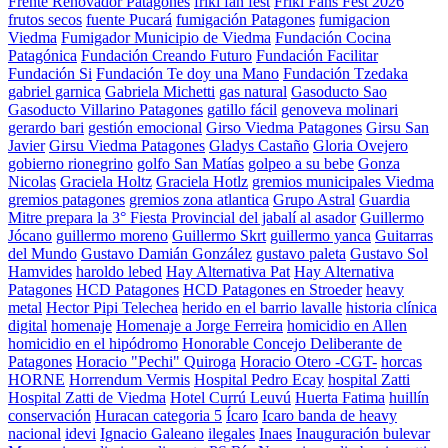
Frente Renovador Patagones
friki fan fest
Friki Fans Fest 2026
frutos secos
fuente Pucará
fumigación Patagones
fumigacion
Viedma
Fumigador Municipio de Viedma
Fundación Cocina
Patagónica
Fundación Creando Futuro
Fundación Facilitar
Fundación Si
Fundación Te doy una Mano
Fundación Tzedaka
gabriel garnica
Gabriela Michetti
gas natural
Gasoducto Sao
Gasoducto Villarino Patagones
gatillo fácil
genoveva molinari
gerardo bari
gestión emocional
Girso Viedma Patagones
Girsu San
Javier
Girsu Viedma Patagones
Gladys Castaño
Gloria Ovejero
gobierno rionegrino
golfo San Matías
golpeo a su bebe
Gonza
Nicolas
Graciela Holtz
Graciela Hotlz
gremios municipales Viedma
gremios patagones
gremios zona atlantica
Grupo Astral
Guardia
Mitre prepara la 3° Fiesta Provincial del jabalí al asador
Guillermo
Jócano
guillermo moreno
Guillermo Skrt
guillermo yanca
Guitarras
del Mundo
Gustavo Damián González
gustavo paleta
Gustavo Sol
Hamvides
haroldo lebed
Hay Alternativa Pat
Hay Alternativa
Patagones
HCD Patagones
HCD Patagones en Stroeder
heavy
metal
Hector Pipi Telechea
herido en el barrio lavalle
historia clínica
digital
homenaje
Homenaje a Jorge Ferreira
homicidio en Allen
homicidio en el hipódromo
Honorable Concejo Deliberante de
Patagones
Horacio "Pechi" Quiroga
Horacio Otero -CGT-
horcas
HORNE
Horrendum Vermis
Hospital Pedro Ecay
hospital Zatti
Hospital Zatti de Viedma
Hotel Currú Leuvú
Huerta Fatima
huillín
conservación
Huracan categoria 5
Ícaro
Icaro banda de heavy
nacional
idevi
Ignacio Galeano
ilegales
Inaes
Inauguración bulevar