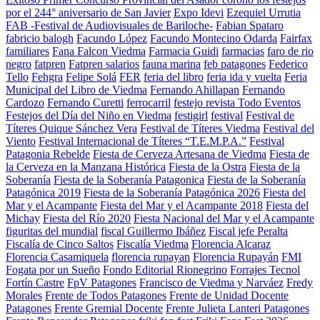
por el 244° aniversario de San Javier
Expo Idevi
Ezequiel Urrutia
FAB -Festival de Audiovisuales de Bariloche-
Fabian Spataro
fabricio balogh
Facundo López
Facundo Montecino Odarda
Fairfax
familiares
Fana Falcon Viedma
Farmacia Guidi
farmacias
faro de rio
negro
fatpren
Fatpren salarios
fauna marina
feb patagones
Federico
Tello
Fehgra
Felipe Solá
FER
feria del libro
feria ida y vuelta
Feria
Municipal del Libro de Viedma
Fernando Ahillapan
Fernando
Cardozo
Fernando Curetti
ferrocarril
festejo revista Todo Eventos
Festejos del Día del Niño en Viedma
festigirl
festival
Festival de
Títeres Quique Sánchez Vera
Festival de Títeres Viedma
Festival del
Viento
Festival Internacional de Títeres “T.E.M.P.A.”
Festival
Patagonia Rebelde
Fiesta de Cerveza Artesana de Viedma
Fiesta de
la Cerveza en la Manzana Histórica
Fiesta de la Ostra
Fiesta de la
Soberanía
Fiesta de la Soberanía Patagonica
Fiesta de la Soberanía
Patagónica 2019
Fiesta de la Soberanía Patagónica 2026
Fiesta del
Mar y el Acampante
Fiesta del Mar y el Acampante 2018
Fiesta del
Michay
Fiesta del Río 2020
Fiesta Nacional del Mar y el Acampante
figuritas del mundial
fiscal Guillermo Ibáñez
Fiscal jefe Peralta
Fiscalía de Cinco Saltos
Fiscalía Viedma
Florencia Alcaraz
Florencia Casamiquela
florencia rupayan
Florencia Rupayán
FMI
Fogata por un Sueño
Fondo Editorial Rionegrino
Forrajes Tecnol
Fortín Castre
FpV Patagones
Francisco de Viedma y Narváez
Fredy
Morales
Frente de Todos Patagones
Frente de Unidad Docente
Patagones
Frente Gremial Docente
Frente Julieta Lanteri Patagones