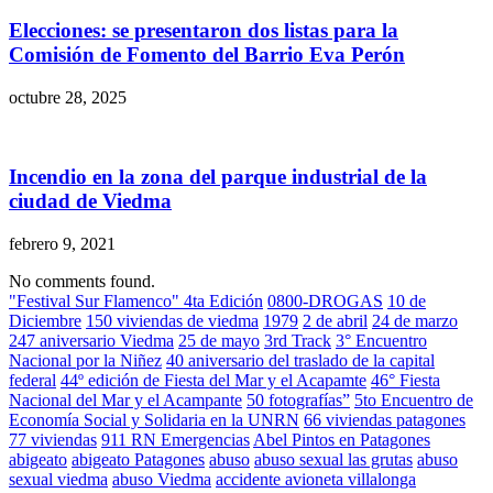
Elecciones: se presentaron dos listas para la
Comisión de Fomento del Barrio Eva Perón
octubre 28, 2025
Incendio en la zona del parque industrial de la
ciudad de Viedma
febrero 9, 2021
No comments found.
"Festival Sur Flamenco" 4ta Edición
0800-DROGAS
10 de
Diciembre
150 viviendas de viedma
1979
2 de abril
24 de marzo
247 aniversario Viedma
25 de mayo
3rd Track
3° Encuentro
Nacional por la Niñez
40 aniversario del traslado de la capital
federal
44º edición de Fiesta del Mar y el Acapamte
46° Fiesta
Nacional del Mar y el Acampante
50 fotografías”
5to Encuentro de
Economía Social y Solidaria en la UNRN
66 viviendas patagones
77 viviendas
911 RN Emergencias
Abel Pintos en Patagones
abigeato
abigeato Patagones
abuso
abuso sexual las grutas
abuso
sexual viedma
abuso Viedma
accidente avioneta villalonga