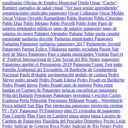
paralizadas
Oficina de Empleo Municipal
Ojeda
Omar "Cacho"
Ramirez
operativo de salud visual "Ver para seguir aprendiendo"
organizaciones sindicales patagones
Oscar Collueque
Oscar Meilán
Oscar Veloso
Osvaldo Rampellotto
Pablo Barreno
Pablo Cifuentes
Pablo Diaz
Pablo Melano
Pablo Porcelli
Pablo Soler
Pago de
salarios empleados públicos
pago de salarios patagones
pago de
salarios río negro
Palmieri Alejandro
Paloma Tubio
paola casadei
paraepade
paritarias docente
Paritarias municipales Patagones
Paritarias Patagones
paritarias patagones 2017
Parlamento Juvenil
Patagones
Parque Eolico Villalonga
partido socialista
Pasaje San
José de Mayo Patagones
Pase a planta municipales Viedma
Pasó el
4° Festival Internacional de Cine Social del Río Negro
patagones
Patagones aprobó el Presupuesto 2019
Patagonia Comic Fest
patin
Patrulla Ambiental del Escuadrón 34 Bariloche de Gendarmería
Nacional
Paulo Bykaluk
pavimentación
pedido de captura
Pedro
Meyer
pedro pesatti
Pedro Pesatti Edersa
Pedro Pesatti en Bariloche
Pedro Pesatti Ipross
Pedro Pesatti paro de mujeres
Pelea entre
bandas en Carmen de Patagones
pelucas oncológicas patagones
Peña del Bailarin
Pensiones Patagones
periodista y escritor Carlos
Espinosa
Perla Prigoshin
Peronismo Militante
Pesatti - Weretilneck
Pesca infantil San Blas
Pier
pirotecnia patagones
pirotecnia viedma
PJ - FpV Patagones
PJ Patagones
plan 25 viviendas de patagones
Plan Castello
Plan Fines en Cagliero
plaza alsina
plaza Lacarra de
Carmen de Patagones
Plazoleta del Pescador Deportivo
Pocho León
Poder Judicial de General Roca
Poder Judicial de Río Negro
Poder