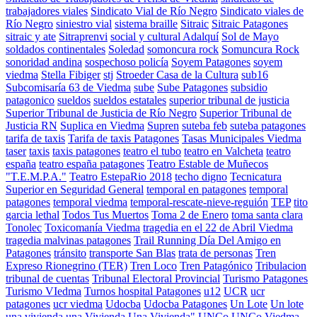
trabajadores viales
Sindicato Vial de Río Negro
Sindicato viales de
Río Negro
siniestro vial
sistema braille
Sitraic
Sitraic Patagones
sitraic y ate
Sitraprenvi
social y cultural Adalquí
Sol de Mayo
soldados continentales
Soledad
somoncura rock
Somuncura Rock
sonoridad andina
sospechoso policía
Soyem Patagones
soyem
viedma
Stella Fibiger
stj
Stroeder Casa de la Cultura
sub16
Subcomisaría 63 de Viedma
sube
Sube Patagones
subsidio
patagonico
sueldos
sueldos estatales
superior tribunal de justicia
Superior Tribunal de Justicia de Río Negro
Superior Tribunal de
Justicia RN
Suplica en Viedma
Supren
suteba feb
suteba patagones
tarifa de taxis
Tarifa de taxis Patagones
Tasas Municipales Viedma
taser
taxis
taxis patagones
teatro el tubo
teatro en Valcheta
teatro
españa
teatro españa patagones
Teatro Estable de Muñecos
"T.E.M.P.A."
Teatro EstepaRio 2018
techo digno
Tecnicatura
Superior en Seguridad General
temporal en patagones
temporal
patagones
temporal viedma
temporal-rescate-nieve-reguión
TEP
tito
garcia lethal
Todos Tus Muertos
Toma 2 de Enero
toma santa clara
Tonolec
Toxicomanía Viedma
tragedia en el 22 de Abril Viedma
tragedia malvinas patagones
Trail Running Día Del Amigo en
Patagones
tránsito
transporte San Blas
trata de personas
Tren
Expreso Rionegrino (TER)
Tren Loco
Tren Patagónico
Tribulacion
tribunal de cuentas
Tribunal Electoral Provincial
Turismo Patagones
Turismo VIedma
Turnos hospital Patagones
u12
UCR
ucr
patagones
ucr viedma
Udocba
Udocba Patagones
Un Lote
Un lote
una vivienda
una Vivienda
Una Vivienda"
UNCo
UNCo Viedma