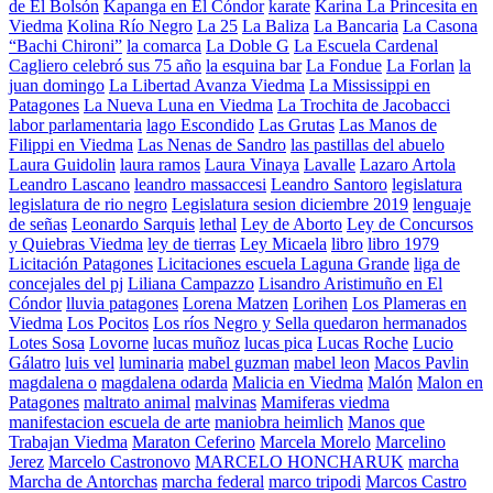
de El Bolsón
Kapanga en El Cóndor
karate
Karina La Princesita en
Viedma
Kolina Río Negro
La 25
La Baliza
La Bancaria
La Casona
“Bachi Chironi”
la comarca
La Doble G
La Escuela Cardenal
Cagliero celebró sus 75 año
la esquina bar
La Fondue
La Forlan
la
juan domingo
La Libertad Avanza Viedma
La Mississippi en
Patagones
La Nueva Luna en Viedma
La Trochita de Jacobacci
labor parlamentaria
lago Escondido
Las Grutas
Las Manos de
Filippi en Viedma
Las Nenas de Sandro
las pastillas del abuelo
Laura Guidolin
laura ramos
Laura Vinaya
Lavalle
Lazaro Artola
Leandro Lascano
leandro massaccesi
Leandro Santoro
legislatura
legislatura de rio negro
Legislatura sesion diciembre 2019
lenguaje
de señas
Leonardo Sarquis
lethal
Ley de Aborto
Ley de Concursos
y Quiebras Viedma
ley de tierras
Ley Micaela
libro
libro 1979
Licitación Patagones
Licitaciones escuela Laguna Grande
liga de
concejales del pj
Liliana Campazzo
Lisandro Aristimuño en El
Cóndor
lluvia patagones
Lorena Matzen
Lorihen
Los Plameras en
Viedma
Los Pocitos
Los ríos Negro y Sella quedaron hermanados
Lotes Sosa
Lovorne
lucas muñoz
lucas pica
Lucas Roche
Lucio
Gálatro
luis vel
luminaria
mabel guzman
mabel leon
Macos Pavlin
magdalena o
magdalena odarda
Malicia en Viedma
Malón
Malon en
Patagones
maltrato animal
malvinas
Mamiferas viedma
manifestacion escuela de arte
maniobra heimlich
Manos que
Trabajan Viedma
Maraton Ceferino
Marcela Morelo
Marcelino
Jerez
Marcelo Castronovo
MARCELO HONCHARUK
marcha
Marcha de Antorchas
marcha federal
marco tripodi
Marcos Castro