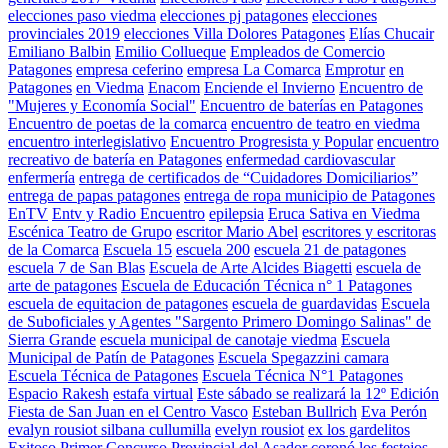
elecciones paso viedma
elecciones pj patagones
elecciones
provinciales 2019
elecciones Villa Dolores Patagones
Elías Chucair
Emiliano Balbin
Emilio Collueque
Empleados de Comercio
Patagones
empresa ceferino
empresa La Comarca
Emprotur
en
Patagones
en Viedma
Enacom
Enciende el Invierno
Encuentro de
"Mujeres y Economía Social"
Encuentro de baterías en Patagones
Encuentro de poetas de la comarca
encuentro de teatro en viedma
encuentro interlegislativo
Encuentro Progresista y Popular
encuentro
recreativo de batería en Patagones
enfermedad cardiovascular
enfermería
entrega de certificados de “Cuidadores Domiciliarios”
entrega de papas patagones
entrega de ropa municipio de Patagones
EnTV
Entv y Radio Encuentro
epilepsia
Eruca Sativa en Viedma
Escénica Teatro de Grupo
escritor Mario Abel
escritores y escritoras
de la Comarca
Escuela 15
escuela 200
escuela 21 de patagones
escuela 7 de San Blas
Escuela de Arte Alcides Biagetti
escuela de
arte de patagones
Escuela de Educación Técnica n° 1 Patagones
escuela de equitacion de patagones
escuela de guardavidas
Escuela
de Suboficiales y Agentes "Sargento Primero Domingo Salinas" de
Sierra Grande
escuela municipal de canotaje viedma
Escuela
Municipal de Patín de Patagones
Escuela Spegazzini camara
Escuela Técnica de Patagones
Escuela Técnica N°1 Patagones
Espacio Rakesh
estafa virtual
Este sábado se realizará la 12º Edición
Fiesta de San Juan en el Centro Vasco
Esteban Bullrich
Eva Perón
evalyn rousiot silbana cullumilla
evelyn rousiot
ex los gardelitos
Exitoso Primer Concurso Provincial del Asador coronó los festejos