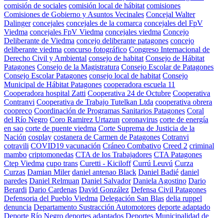
comisión de sociales
comisión local de hábitat
comisiones
Comisiones de Gobierno y Asuntos Vecinales
Concejal Walter
Dalinger
concejales
concejales de la comarca
concejales del FpV
Viedma
concejales FpV Viedma
concejales viedma
Concejo
Deliberante de Viedma
concejo deliberante patagones
concejo
deliberante viedma
concurso fotográfico
Congreso Internacional de
Derecho Civil y Ambiental
consejo de habitat
Consejo de Hábitat
Patagones
Consejo de la Magistratura
Consejo Escolar de Patagones
Consejo Escolar Patagones
consejo local de habitat
Consejo
Municipal de Hábitat Patagones
cooperadora escuela 11
Cooperadora hospital Zatti
Cooperativa 24 de Octubre
Cooperativa
Contranvi
Cooperativa de Trabajo Tutelkan Ltda
cooperativa obrera
coopreco
Coordinación de Programas Sanitarios Patagones
Coral
del Río Negro
Coro Ramirez Urtazun
coronavirus
corte de energía
en sao
corte de puente viedma
Corte Suprema de Justicia de la
Nación
cosplay
costanera de Carmen de Patagones
Cotranvi
cotravili
COVID19 vacunación
Cráneo Combativo
Creed 2
criminal
mambo
criptomonedas
CTA de los Trabajadores
CTA Patagones
Ctep Viedma
cupo trans
Curetti - Kiciloff
Currú Leuvú
Curza
Curzas
Damian Miler
daniel antenao Black
Daniel Badié
daniel
paredes
Daniel Relmuan
Daniel Salvador
Daniela Agostino
Dario
Berardi
Dario Cardenas
David González
Defensa Civil Patagones
Defensoria del Pueblo Viedma
Delegación San Blas
delia ruppel
denuncia
Departamento Sustracción Automotores
deporte adaptado
Deporte Río Negro
deportes adaptados
Deportes Municipalidad de