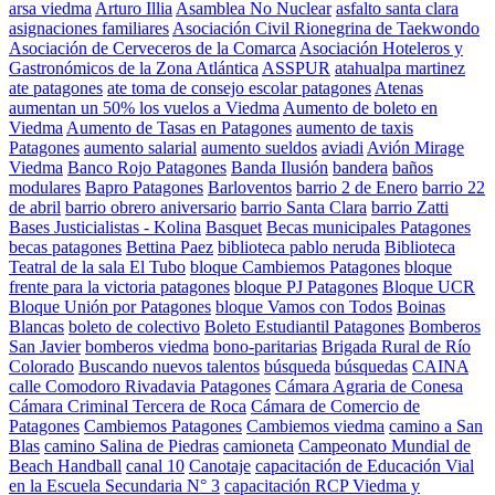
arsa viedma
Arturo Illia
Asamblea No Nuclear
asfalto santa clara
asignaciones familiares
Asociación Civil Rionegrina de Taekwondo
Asociación de Cerveceros de la Comarca
Asociación Hoteleros y
Gastronómicos de la Zona Atlántica
ASSPUR
atahualpa martinez
ate patagones
ate toma de consejo escolar patagones
Atenas
aumentan un 50% los vuelos a Viedma
Aumento de boleto en
Viedma
Aumento de Tasas en Patagones
aumento de taxis
Patagones
aumento salarial
aumento sueldos
aviadi
Avión Mirage
Viedma
Banco Rojo Patagones
Banda Ilusión
bandera
baños
modulares
Bapro Patagones
Barloventos
barrio 2 de Enero
barrio 22
de abril
barrio obrero aniversario
barrio Santa Clara
barrio Zatti
Bases Justicialistas - Kolina
Basquet
Becas municipales Patagones
becas patagones
Bettina Paez
biblioteca pablo neruda
Biblioteca
Teatral de la sala El Tubo
bloque Cambiemos Patagones
bloque
frente para la victoria patagones
bloque PJ Patagones
Bloque UCR
Bloque Unión por Patagones
bloque Vamos con Todos
Boinas
Blancas
boleto de colectivo
Boleto Estudiantil Patagones
Bomberos
San Javier
bomberos viedma
bono-paritarias
Brigada Rural de Río
Colorado
Buscando nuevos talentos
búsqueda
búsquedas
CAINA
calle Comodoro Rivadavia Patagones
Cámara Agraria de Conesa
Cámara Criminal Tercera de Roca
Cámara de Comercio de
Patagones
Cambiemos Patagones
Cambiemos viedma
camino a San
Blas
camino Salina de Piedras
camioneta
Campeonato Mundial de
Beach Handball
canal 10
Canotaje
capacitación de Educación Vial
en la Escuela Secundaria N° 3
capacitación RCP Viedma y