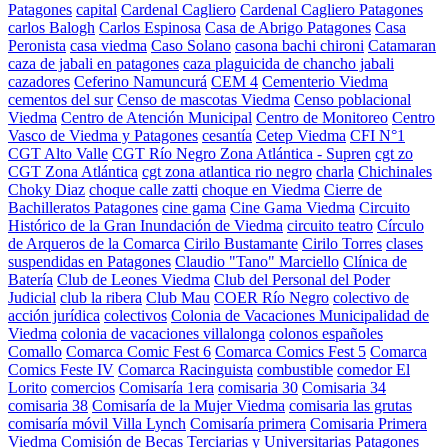
Patagones
capital
Cardenal Cagliero
Cardenal Cagliero Patagones
carlos Balogh
Carlos Espinosa
Casa de Abrigo Patagones
Casa
Peronista
casa viedma
Caso Solano
casona bachi chironi
Catamaran
caza de jabali en patagones
caza plaguicida de chancho jabali
cazadores
Ceferino Namuncurá
CEM 4
Cementerio Viedma
cementos del sur
Censo de mascotas Viedma
Censo poblacional
Viedma
Centro de Atención Municipal
Centro de Monitoreo
Centro
Vasco de Viedma y Patagones
cesantía
Cetep Viedma
CFI N°1
CGT Alto Valle
CGT Río Negro Zona Atlántica - Supren
cgt zo
CGT Zona Atlántica
cgt zona atlantica rio negro
charla
Chichinales
Choky Diaz
choque calle zatti
choque en Viedma
Cierre de
Bachilleratos Patagones
cine gama
Cine Gama Viedma
Circuito
Histórico de la Gran Inundación de Viedma
circuito teatro
Círculo
de Arqueros de la Comarca
Cirilo Bustamante
Cirilo Torres
clases
suspendidas en Patagones
Claudio "Tano" Marciello
Clínica de
Batería
Club de Leones Viedma
Club del Personal del Poder
Judicial
club la ribera
Club Mau
COER Río Negro
colectivo de
acción jurídica
colectivos
Colonia de Vacaciones Municipalidad de
Viedma
colonia de vacaciones villalonga
colonos españoles
Comallo
Comarca Comic Fest 6
Comarca Comics Fest 5
Comarca
Comics Feste IV
Comarca Racinguista
combustible
comedor El
Lorito
comercios
Comisaría 1era
comisaria 30
Comisaria 34
comisaria 38
Comisaría de la Mujer Viedma
comisaria las grutas
comisaría móvil Villa Lynch
Comisaría primera
Comisaria Primera
Viedma
Comisión de Becas Terciarias y Universitarias Patagones