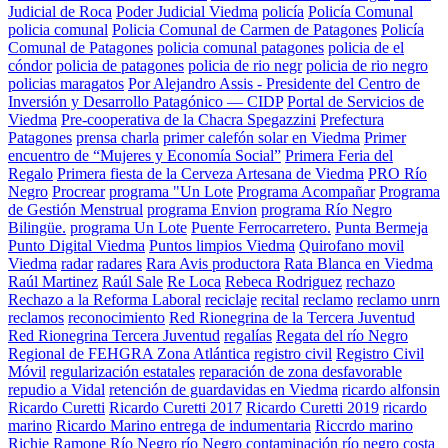
Judicial de Roca
Poder Judicial Viedma
policía
Policía Comunal
policia comunal
Policia Comunal de Carmen de Patagones
Policía
Comunal de Patagones
policia comunal patagones
policia de el
cóndor
policia de patagones
policia de rio negr
policia de rio negro
policias maragatos
Por Alejandro Assis - Presidente del Centro de
Inversión y Desarrollo Patagónico — CIDP
Portal de Servicios de
Viedma
Pre-cooperativa de la Chacra Spegazzini
Prefectura
Patagones
prensa charla
primer calefón solar en Viedma
Primer
encuentro de “Mujeres y Economía Social”
Primera Feria del
Regalo
Primera fiesta de la Cerveza Artesana de Viedma
PRO Río
Negro
Procrear
programa "Un Lote
Programa Acompañar
Programa
de Gestión Menstrual
programa Envion
programa Río Negro
Bilingüe.
programa Un Lote
Puente Ferrocarretero.
Punta Bermeja
Punto Digital Viedma
Puntos limpios Viedma
Quirofano movil
Viedma
radar
radares
Rara Avis productora
Rata Blanca en Viedma
Raúl Martinez
Raúl Sale
Re Loca
Rebeca Rodriguez
rechazo
Rechazo a la Reforma Laboral
reciclaje
recital
reclamo
reclamo unrn
reclamos
reconocimiento
Red Rionegrina de la Tercera Juventud
Red Rionegrina Tercera Juventud
regalías
Regata del río Negro
Regional de FEHGRA Zona Atlántica
registro civil
Registro Civil
Móvil
regularización estatales
reparación de zona desfavorable
repudio a Vidal
retención de guardavidas en Viedma
ricardo alfonsin
Ricardo Curetti
Ricardo Curetti 2017
Ricardo Curetti 2019
ricardo
marino
Ricardo Marino entrega de indumentaria
Riccrdo marino
Richie Ramone
Río Negro
río Negro contaminación
río negro costa