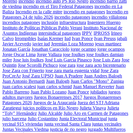
Moreno
incendio
incendio auto PS Río Negro
incendio barrio zatti
de viedma
incendio en el Tiro Federal Patagones
incendio en La
Baliza
Incendio en la calle mitre
incendio en patagones
Incendio en
Patagones 24 de julio 2026
incendio patagones
incendio villalonga
incendios patagones
inclusión
infraestructura
Ingeniero Huergo
Instituto de Políticas Públicas Pablo Verani
Instituto Nacional de
Asuntos Indígenas
intersindical patagones
IPPV
IPROSS
Irineo
Calvo
Irrompibles
Isaías Kremer
Iud
Ivan Ponce
Ivan Preuss
jabali
Javier Acevedo
javier iud
Jeremías Loza Moreno
jesus martinez
Jonatan García
Jonathan Caracciolo
jorge ocampo
jorge ocampos
Jorge Oscar Lima
Jorge Vallaza
jose foulkes
jose foulkes damian
miler
Jose luis foulkes
José Luis Garcia Pinasco
Jose Luis Zara
Jose
Quintin
Jose Scorolli Pichuco
jose zara
jose zara acto bicentenario
Jose Zara con Frigerio
jose zara maria eugenia vidal
Jose Zara
ProCreAr
José Zara UPSO
Juan A Pradere
Juan Andres Balogh
Juan Antonio Bernardi
Juan Balogh
Juan Carlos "Mono" Zuniga
juan carlos scalesi
juan carlos schmid
Juan Manuel Reverter
Juan
Pablo Barreno
Juan Pablo Lozano
Juan Ponce
jubilados
juegos
adultos mayores
Juegos Bonaerenses 2017
Juegos Bonaerenses
Patagones 2026
Juegos de la Araucanía
Jueza del STJ Adriana
Zaratiegui
juicios políticos en Río Negro
Julieta Vinaya
Julieta
“Toly” Hernández
Julio Alcalde
Julio Aro en Carmen de Patagones
julio barcena
Julio Costantino
Junta Electoral Municipal
junta
vecinal 915 viviendas
junta vecinal Santa Clara
juntas vecinales
Juntas Vecinales Viedma
justicia de rio negro
juzgado Multifueros