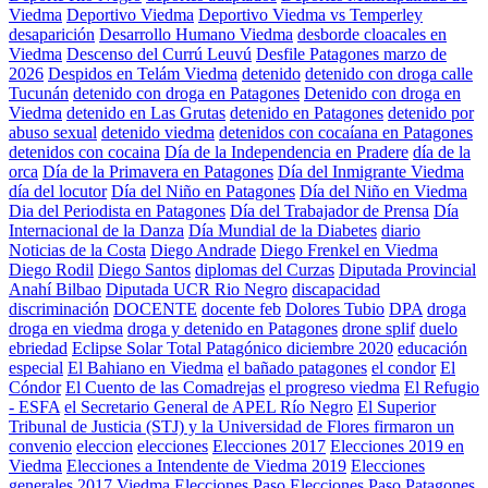
Viedma
Deportivo Viedma
Deportivo Viedma vs Temperley
desaparición
Desarrollo Humano Viedma
desborde cloacales en
Viedma
Descenso del Currú Leuvú
Desfile Patagones marzo de
2026
Despidos en Telám Viedma
detenido
detenido con droga calle
Tucunán
detenido con droga en Patagones
Detenido con droga en
Viedma
detenido en Las Grutas
detenido en Patagones
detenido por
abuso sexual
detenido viedma
detenidos con cocaíana en Patagones
detenidos con cocaina
Día de la Independencia en Pradere
día de la
orca
Día de la Primavera en Patagones
Día del Inmigrante Viedma
día del locutor
Día del Niño en Patagones
Día del Niño en Viedma
Dia del Periodista en Patagones
Día del Trabajador de Prensa
Día
Internacional de la Danza
Día Mundial de la Diabetes
diario
Noticias de la Costa
Diego Andrade
Diego Frenkel en Viedma
Diego Rodil
Diego Santos
diplomas del Curzas
Diputada Provincial
Anahí Bilbao
Diputada UCR Rio Negro
discapacidad
discriminación
DOCENTE
docente feb
Dolores Tubio
DPA
droga
droga en viedma
droga y detenido en Patagones
drone splif
duelo
ebriedad
Eclipse Solar Total Patagónico diciembre 2020
educación
especial
El Bahiano en Viedma
el bañado patagones
el condor
El
Cóndor
El Cuento de las Comadrejas
el progreso viedma
El Refugio
- ESFA
el Secretario General de APEL Río Negro
El Superior
Tribunal de Justicia (STJ) y la Universidad de Flores firmaron un
convenio
eleccion
elecciones
Elecciones 2017
Elecciones 2019 en
Viedma
Elecciones a Intendente de Viedma 2019
Elecciones
generales 2017 Viedma
Elecciones Paso
Elecciones Paso Patagones