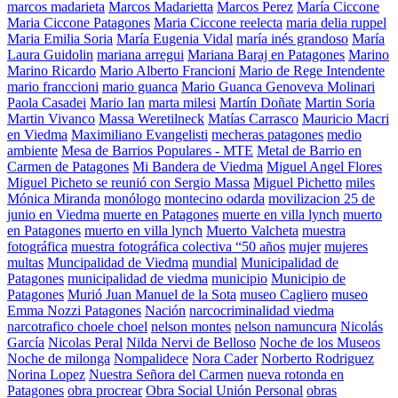
marcos madarieta
Marcos Madarietta
Marcos Perez
María Ciccone
Maria Ciccone Patagones
Maria Ciccone reelecta
maria delia ruppel
Maria Emilia Soria
María Eugenia Vidal
maría inés grandoso
María
Laura Guidolin
mariana arregui
Mariana Baraj en Patagones
Marino
Marino Ricardo
Mario Alberto Francioni
Mario de Rege Intendente
mario franccioni
mario guanca
Mario Guanca Genoveva Molinari
Paola Casadei
Mario Ian
marta milesi
Martín Doñate
Martin Soria
Martin Vivanco
Massa Weretilneck
Matías Carrasco
Mauricio Macri
en Viedma
Maximiliano Evangelisti
mecheras patagones
medio
ambiente
Mesa de Barrios Populares - MTE
Metal de Barrio en
Carmen de Patagones
Mi Bandera de Viedma
Miguel Angel Flores
Miguel Picheto se reunió con Sergio Massa
Miguel Pichetto
miles
Mónica Miranda
monólogo
montecino odarda
movilizacion 25 de
junio en Viedma
muerte en Patagones
muerte en villa lynch
muerto
en Patagones
muerto en villa lynch
Muerto Valcheta
muestra
fotográfica
muestra fotográfica colectiva “50 años
mujer
mujeres
multas
Muncipalidad de Viedma
mundial
Municipalidad de
Patagones
municipalidad de viedma
municipio
Municipio de
Patagones
Murió Juan Manuel de la Sota
museo Cagliero
museo
Emma Nozzi Patagones
Nación
narcocriminalidad viedma
narcotrafico choele choel
nelson montes
nelson namuncura
Nicolás
García
Nicolas Peral
Nilda Nervi de Belloso
Noche de los Museos
Noche de milonga
Nompalidece
Nora Cader
Norberto Rodriguez
Norina Lopez
Nuestra Señora del Carmen
nueva rotonda en
Patagones
obra procrear
Obra Social Unión Personal
obras