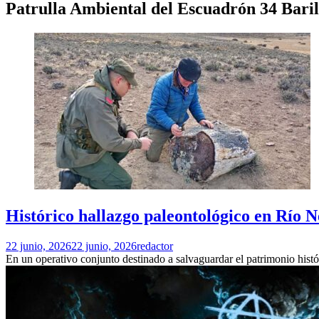
Patrulla Ambiental del Escuadrón 34 Bar
Histórico hallazgo paleontológico en Río N
22 junio, 2026
22 junio, 2026
redactor
En un operativo conjunto destinado a salvaguardar el patrimonio his