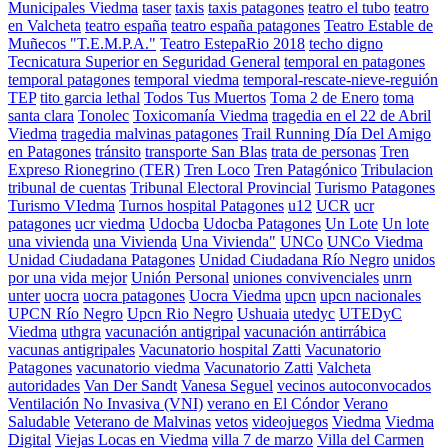
Municipales Viedma
taser
taxis
taxis patagones
teatro el tubo
teatro
en Valcheta
teatro españa
teatro españa patagones
Teatro Estable de
Muñecos "T.E.M.P.A."
Teatro EstepaRio 2018
techo digno
Tecnicatura Superior en Seguridad General
temporal en patagones
temporal patagones
temporal viedma
temporal-rescate-nieve-reguión
TEP
tito garcia lethal
Todos Tus Muertos
Toma 2 de Enero
toma
santa clara
Tonolec
Toxicomanía Viedma
tragedia en el 22 de Abril
Viedma
tragedia malvinas patagones
Trail Running Día Del Amigo
en Patagones
tránsito
transporte San Blas
trata de personas
Tren
Expreso Rionegrino (TER)
Tren Loco
Tren Patagónico
Tribulacion
tribunal de cuentas
Tribunal Electoral Provincial
Turismo Patagones
Turismo VIedma
Turnos hospital Patagones
u12
UCR
ucr
patagones
ucr viedma
Udocba
Udocba Patagones
Un Lote
Un lote
una vivienda
una Vivienda
Una Vivienda"
UNCo
UNCo Viedma
Unidad Ciudadana Patagones
Unidad Ciudadana Río Negro
unidos
por una vida mejor
Unión Personal
uniones convivenciales
unrn
unter
uocra
uocra patagones
Uocra Viedma
upcn
upcn nacionales
UPCN Río Negro
Upcn Rio Negro
Ushuaia
utedyc
UTEDyC
Viedma
uthgra
vacunación antigripal
vacunación antirrábica
vacunas antigripales
Vacunatorio hospital Zatti
Vacunatorio
Patagones
vacunatorio viedma
Vacunatorio Zatti
Valcheta
autoridades
Van Der Sandt
Vanesa Seguel
vecinos autoconvocados
Ventilación No Invasiva (VNI)
verano en El Cóndor
Verano
Saludable
Veterano de Malvinas
vetos
videojuegos
Viedma
Viedma
Digital
Viejas Locas en Viedma
villa 7 de marzo
Villa del Carmen