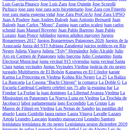
Luis Garcia Pinasco
Jose Luis Zara
Jose Quintin
Jose Scorolli
Pichuco
jose zara
jose zara acto bicentenario
Jose Zara con Frigerio
jose zara maria eugenia vidal
Jose Zara ProCreAr
José Zara UPSO
Juan A Pradere
Juan Andres Balogh
Juan Antonio Bernardi
Juan
Balogh
Juan Carlos "Mono" Zuniga
juan carlos scalesi
juan carlos
schmid
Juan Manuel Reverter
Juan Pablo Barreno
Juan Pablo
Lozano
Juan Ponce
jubilados
juegos adultos mayores
Juegos
Bonaerenses 2017
Juegos Bonaerenses Patagones 2026
Juegos de la
Araucanía
Jueza del STJ Adriana Zaratiegui
juicios políticos en Río
Negro
Julieta Vinaya
Julieta “Toly” Hernández
Julio Alcalde
Julio
Aro en Carmen de Patagones
julio barcena
Julio Costantino
Junta
Electoral Municipal
junta vecinal 915 viviendas
junta vecinal Santa
Clara
juntas vecinales
Juntas Vecinales Viedma
justicia de rio negro
juzgado Multifueros de El Bolsón
Kapanga en El Cóndor
karate
Karina La Princesita en Viedma
Kolina Río Negro
La 25
La Baliza
La Bancaria
La Casona “Bachi Chironi”
la comarca
La Doble G
La
Escuela Cardenal Cagliero celebró sus 75 año
la esquina bar
La
Fondue
La Forlan
la juan domingo
La Libertad Avanza Viedma
La
Mississippi en Patagones
La Nueva Luna en Viedma
La Trochita de
Jacobacci
labor parlamentaria
lago Escondido
Las Grutas
Las
Manos de Filippi en Viedma
Las Nenas de Sandro
las pastillas del
abuelo
Laura Guidolin
laura ramos
Laura Vinaya
Lavalle
Lazaro
Artola
Leandro Lascano
leandro massaccesi
Leandro Santoro
legislatura
legislatura de rio negro
Legislatura sesion diciembre 2019
lenguaje de señas
Leonardo Sarquis
lethal
Ley de Aborto
Ley de