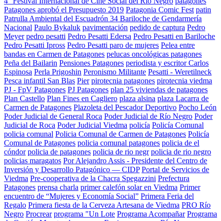
4° Festival Internacional de Cine Social del Río Negro
patagones
Patagones aprobó el Presupuesto 2019
Patagonia Comic Fest
patin
Patrulla Ambiental del Escuadrón 34 Bariloche de Gendarmería
Nacional
Paulo Bykaluk
pavimentación
pedido de captura
Pedro
Meyer
pedro pesatti
Pedro Pesatti Edersa
Pedro Pesatti en Bariloche
Pedro Pesatti Ipross
Pedro Pesatti paro de mujeres
Pelea entre
bandas en Carmen de Patagones
pelucas oncológicas patagones
Peña del Bailarin
Pensiones Patagones
periodista y escritor Carlos
Espinosa
Perla Prigoshin
Peronismo Militante
Pesatti - Weretilneck
Pesca infantil San Blas
Pier
pirotecnia patagones
pirotecnia viedma
PJ - FpV Patagones
PJ Patagones
plan 25 viviendas de patagones
Plan Castello
Plan Fines en Cagliero
plaza alsina
plaza Lacarra de
Carmen de Patagones
Plazoleta del Pescador Deportivo
Pocho León
Poder Judicial de General Roca
Poder Judicial de Río Negro
Poder
Judicial de Roca
Poder Judicial Viedma
policía
Policía Comunal
policia comunal
Policia Comunal de Carmen de Patagones
Policía
Comunal de Patagones
policia comunal patagones
policia de el
cóndor
policia de patagones
policia de rio negr
policia de rio negro
policias maragatos
Por Alejandro Assis - Presidente del Centro de
Inversión y Desarrollo Patagónico — CIDP
Portal de Servicios de
Viedma
Pre-cooperativa de la Chacra Spegazzini
Prefectura
Patagones
prensa charla
primer calefón solar en Viedma
Primer
encuentro de “Mujeres y Economía Social”
Primera Feria del
Regalo
Primera fiesta de la Cerveza Artesana de Viedma
PRO Río
Negro
Procrear
programa "Un Lote
Programa Acompañar
Programa