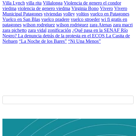
Villa Lynch
villa rita
Villalonga
Violencia de genero el condor
viedma
violencia de genero viedma
Virginia Bono
Vivero
Vivero
Municipal Patagones
viviendas
volley
voltios
vuelco en Patagones
Vuelco en San Blas
vuelco pradere
vuelco stroeder
wi fi gratis en
patagones
wilson rodrgiuez
wilson rodriguez
zara Atenas
zara macri
zara pichetto
zara vidal
zonificación
¿Qué pasa en la SENAF Río
Negro? La denuncia detrás de la protesta en el ECOS La Casita de
Nehuen
“La Noche de los Bares”
“Ni Una Menos”