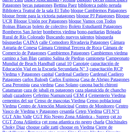
Patagones
becas patagones
Bettina Paez
biblioteca pablo neruda
Biblioteca Teatral de la sala El Tubo
bloque Cambiemos Patagones
bloque frente para la victoria patagones
bloque PJ Patagones
Bloque
UCR
Bloque Unión por Patagones
bloque Vamos con Todos
Boinas Blancas
boleto de colectivo
Boleto Estudiantil Patagones
Bomberos San Javier
bomberos viedma
bono-paritarias
Brigada
Rural de Río Colorado
Buscando nuevos talentos
búsqueda
búsquedas
CAINA
calle Comodoro Rivadavia Patagones
Cámara
Agraria de Conesa
Cámara Criminal Tercera de Roca
Cámara de
Comercio de Patagones
Cambiemos Patagones
Cambiemos viedma
camino a San Blas
camino Salina de Piedras
camioneta
Campeonato
Mundial de Beach Handball
canal 10
Canotaje
capacitación de
Educación Vial en la Escuela Secundaria N° 3
capacitación RCP
Viedma y Patagones
capital
Cardenal Cagliero
Cardenal Cagliero
Patagones
carlos Balogh
Carlos Espinosa
Casa de Abrigo Patagones
Casa Peronista
casa viedma
Caso Solano
casona bachi chironi
Catamaran
caza de jabali en patagones
caza plaguicida de chancho
jabali
cazadores
Ceferino Namuncurá
CEM 4
Cementerio Viedma
cementos del sur
Censo de mascotas Viedma
Censo poblacional
Viedma
Centro de Atención Municipal
Centro de Monitoreo
Centro
Vasco de Viedma y Patagones
cesantía
Cetep Viedma
CFI N°1
CGT Alto Valle
CGT Río Negro Zona Atlántica - Supren
cgt zo
CGT Zona Atlántica
cgt zona atlantica rio negro
charla
Chichinales
Choky Diaz
choque calle zatti
choque en Viedma
Cierre de