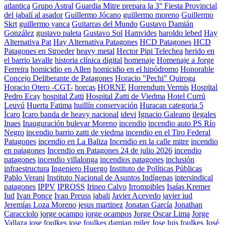
atlantica
Grupo Astral
Guardia Mitre prepara la 3° Fiesta Provincial
del jabalí al asador
Guillermo Jócano
guillermo moreno
Guillermo
Skrt
guillermo yanca
Guitarras del Mundo
Gustavo Damián
González
gustavo paleta
Gustavo Sol
Hamvides
haroldo lebed
Hay
Alternativa Pat
Hay Alternativa Patagones
HCD Patagones
HCD
Patagones en Stroeder
heavy metal
Hector Pipi Telechea
herido en
el barrio lavalle
historia clínica digital
homenaje
Homenaje a Jorge
Ferreira
homicidio en Allen
homicidio en el hipódromo
Honorable
Concejo Deliberante de Patagones
Horacio "Pechi" Quiroga
Horacio Otero -CGT-
horcas
HORNE
Horrendum Vermis
Hospital
Pedro Ecay
hospital Zatti
Hospital Zatti de Viedma
Hotel Currú
Leuvú
Huerta Fatima
huillín conservación
Huracan categoria 5
Ícaro
Icaro banda de heavy nacional
idevi
Ignacio Galeano
ilegales
Inaes
Inauguración bulevar Moreno
incendio
incendio auto PS Río
Negro
incendio barrio zatti de viedma
incendio en el Tiro Federal
Patagones
incendio en La Baliza
Incendio en la calle mitre
incendio
en patagones
Incendio en Patagones 24 de julio 2026
incendio
patagones
incendio villalonga
incendios patagones
inclusión
infraestructura
Ingeniero Huergo
Instituto de Políticas Públicas
Pablo Verani
Instituto Nacional de Asuntos Indígenas
intersindical
patagones
IPPV
IPROSS
Irineo Calvo
Irrompibles
Isaías Kremer
Iud
Ivan Ponce
Ivan Preuss
jabali
Javier Acevedo
javier iud
Jeremías Loza Moreno
jesus martinez
Jonatan García
Jonathan
Caracciolo
jorge ocampo
jorge ocampos
Jorge Oscar Lima
Jorge
Vallaza
jose foulkes
jose foulkes damian miler
Jose luis foulkes
José