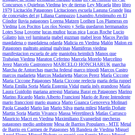
Concursos y Quiebras Viedma
ley de tierras
Ley Micaela
libro
libro
1979
Licitación Patagones
Licitaciones escuela Laguna Grande
liga
de concejales del pj
Liliana Campazzo
Lisandro Aristimuño en El
Cóndor
lluvia patagones
Lorena Matzen
Lorihen
Los Plameras en
Viedma
Los Pocitos
Los ríos Negro y Sella quedaron hermanados
Lotes Sosa
Lovorne
lucas muñoz
lucas pica
Lucas Roche
Lucio
Gálatro
luis vel
luminaria
mabel guzman
mabel leon
Macos Pavlin
magdalena o
magdalena odarda
Malicia en Viedma
Malón
Malon en
Patagones
maltrato animal
malvinas
Mamiferas viedma
manifestacion escuela de arte
maniobra heimlich
Manos que
Trabajan Viedma
Maraton Ceferino
Marcela Morelo
Marcelino
Jerez
Marcelo Castronovo
MARCELO HONCHARUK
marcha
Marcha de Antorchas
marcha federal
marco tripodi
Marcos Castro
marcos madarieta
Marcos Madarietta
Marcos Perez
María Ciccone
Maria Ciccone Patagones
Maria Ciccone reelecta
maria delia ruppel
Maria Emilia Soria
María Eugenia Vidal
maría inés grandoso
María
Laura Guidolin
mariana arregui
Mariana Baraj en Patagones
Marino
Marino Ricardo
Mario Alberto Francioni
Mario de Rege Intendente
mario franccioni
mario guanca
Mario Guanca Genoveva Molinari
Paola Casadei
Mario Ian
Mario Silva
marta milesi
Martín Doñate
Martin Soria
Martin Vivanco
Massa Weretilneck
Matías Carrasco
Mauricio Macri en Viedma
Maximiliano Evangelisti
mecheras
patagones
medio ambiente
Mesa de Barrios Populares - MTE
Metal
de Barrio en Carmen de Patagones
Mi Bandera de Viedma
Miguel
Angel Flores
Miguel Picheto se reunió con Sergio Massa
Miguel