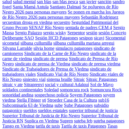
salud
salud mental
san blas
san blas pesca
san javier
sanción
sandro
fogel
Santa Mamá Antula
Santiago Dalmaú
Se poJuegos de Río
Negro 2026 para personas mayores
Se ponen en marcha los Juegos
de Río Negro 2026 para personas mayores
Sebastián Rodriguez
secuestran droga en viedma
secuestro
Seguridad Patrimonial del
Grupo Pecom
SENAF Río Negro
sentada de padres CEM 4
Sergio
Massa
Sergio Palazzo
sergio wisky
Serpentor
sesión
sesión Concejo
Deliberante SAO
Sesión HCD Patagones
sesipon
sicavi
Sicomental
sicometal
silbana cullumilla
silbana cullumilla mariana arregui
Silvana Larralde
silvia horne
simulacro patagones
sindicato de
camioneros
Sindicato de la Carne de Río Negro
sindicato de la
carne de viedma
sindicato de prensa
Sindicato de Prensa de Río
Negro
sindicato de prensa de Viedma
sindicato de prensa viedma
Sindicato de Trabajadores de Prensa de Viedma
sindicato de
trabajadores viales
Sindicato Vial de Río Negro
Sindicato viales de
Río Negro
siniestro vial
sistema braille
Sitraic
Sitraic Patagones
sitraic y ate
Sitraprenvi
social y cultural Adalquí
Sol de Mayo
soldados continentales
Soledad
somoncura rock
Somuncura Rock
sonoridad andina
sospechoso policía
Soyem Patagones
soyem
viedma
Stella Fibiger
stj
Stroeder Casa de la Cultura
sub16
Subcomisaría 63 de Viedma
sube
Sube Patagones
subsidio
patagonico
sueldos
sueldos estatales
superior tribunal de justicia
Superior Tribunal de Justicia de Río Negro
Superior Tribunal de
Justicia RN
Suplica en Viedma
Supren
suteba feb
suteba patagones
Tango en Viedma
tarifa de taxis
Tarifa de taxis Patagones
Tasas