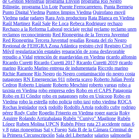
de Gestión Menstrual
programa Envion
programa Río Negro
Bilingüe.
programa Un Lote
Puente Ferrocarretero.
Punta Bermeja
Punto Digital Viedma
Puntos limpios Viedma
Quirofano movil
Viedma
radar
radares
Rara Avis productora
Rata Blanca en Viedma
Raúl Martinez
Raúl Sale
Re Loca
Rebeca Rodriguez
rechazo
Rechazo a la Reforma Laboral
reciclaje
recital
reclamo
reclamo unrn
reclamos
reconocimiento
Red Rionegrina de la Tercera Juventud
Red Rionegrina Tercera Juventud
regalías
Regata del río Negro
Regional de FEHGRA Zona Atlántica
registro civil
Registro Civil
Móvil
regularización estatales
reparación de zona desfavorable
repudio a Vidal
retención de guardavidas en Viedma
ricardo alfonsin
Ricardo Curetti
Ricardo Curetti 2017
Ricardo Curetti 2019
ricardo
marino
Ricardo Marino entrega de indumentaria
Riccrdo marino
Richie Ramone
Río Negro
río Negro contaminación
río negro costa
patagones
RN Emergencias 911
roberta scavo
Roberto Julían Peréz
Cedron
Roberto Lipiante
Roberto Meschini
roberto vargas
robo a
taxista en Viedma
robo empresa edes
Robo en el CAPS Patagonia
Robo en El Cóndor
robo en patagones
robo en Unicoop
Robo en
Viedma
robo la estrella
robo policia
robo taxi
robo viedma
ROCA
Rochas legislador
rock
rodolfo
Rodolfo Artola
rodolfo cufre
rodrigo
pérez
Rody Cufre
Rogelio Frigerio en Viedma
roger garcia
Roky
Aguirre
Rolando Arrizabalaga
Rubén "Cuniyo" Maglione
Rubén
López
Ruben Molina UPCN
Rubén Pérez
ruta 23 accidente
rutas 6
y 8
rutas rionegrinas
Sal y Fuego
Sala B de la Cámara Criminal de
la Primera Circunscripción
Sala del Libertador
salarios
salmonella