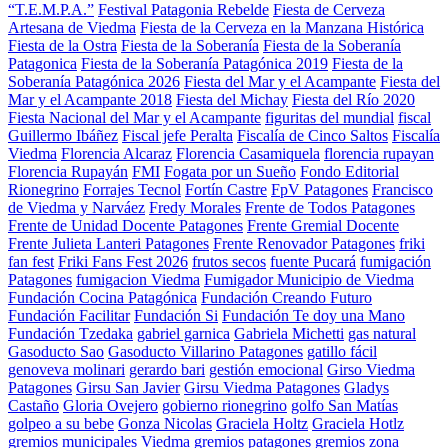
“T.E.M.P.A.”
Festival Patagonia Rebelde
Fiesta de Cerveza
Artesana de Viedma
Fiesta de la Cerveza en la Manzana Histórica
Fiesta de la Ostra
Fiesta de la Soberanía
Fiesta de la Soberanía
Patagonica
Fiesta de la Soberanía Patagónica 2019
Fiesta de la
Soberanía Patagónica 2026
Fiesta del Mar y el Acampante
Fiesta del
Mar y el Acampante 2018
Fiesta del Michay
Fiesta del Río 2020
Fiesta Nacional del Mar y el Acampante
figuritas del mundial
fiscal
Guillermo Ibáñez
Fiscal jefe Peralta
Fiscalía de Cinco Saltos
Fiscalía
Viedma
Florencia Alcaraz
Florencia Casamiquela
florencia rupayan
Florencia Rupayán
FMI
Fogata por un Sueño
Fondo Editorial
Rionegrino
Forrajes Tecnol
Fortín Castre
FpV Patagones
Francisco
de Viedma y Narváez
Fredy Morales
Frente de Todos Patagones
Frente de Unidad Docente Patagones
Frente Gremial Docente
Frente Julieta Lanteri Patagones
Frente Renovador Patagones
friki
fan fest
Friki Fans Fest 2026
frutos secos
fuente Pucará
fumigación
Patagones
fumigacion Viedma
Fumigador Municipio de Viedma
Fundación Cocina Patagónica
Fundación Creando Futuro
Fundación Facilitar
Fundación Si
Fundación Te doy una Mano
Fundación Tzedaka
gabriel garnica
Gabriela Michetti
gas natural
Gasoducto Sao
Gasoducto Villarino Patagones
gatillo fácil
genoveva molinari
gerardo bari
gestión emocional
Girso Viedma
Patagones
Girsu San Javier
Girsu Viedma Patagones
Gladys
Castaño
Gloria Ovejero
gobierno rionegrino
golfo San Matías
golpeo a su bebe
Gonza Nicolas
Graciela Holtz
Graciela Hotlz
gremios municipales Viedma
gremios patagones
gremios zona