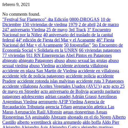
febrero 9, 2021
No comments found.
"Festival Sur Flamenco" 4ta Edición
0800-DROGAS
10 de
Diciembre
150 viviendas de viedma
1979
2 de abril
24 de marzo
247 aniversario Viedma
25 de mayo
3rd Track
3° Encuentro
Nacional por la Niñez
40 aniversario del traslado de la capital
federal
44º edición de Fiesta del Mar y el Acapamte
46° Fiesta
Nacional del Mar y el Acampante
50 fotografías”
5to Encuentro de
Economía Social y Solidaria en la UNRN
66 viviendas patagones
77 viviendas
911 RN Emergencias
Abel Pintos en Patagones
abigeato
abigeato Patagones
abuso
abuso sexual las grutas
abuso
sexual viedma
abuso Viedma
accidente avioneta villalonga
accidente en plaza San Martin de Viedma
accidente en villalonga
accidente jefe de policia patagones
accidente policia
accidente
Pradere
accidente rotonda islas malvinas
accidente ruta 3 Patagones
accidente villalonga
Aceites Vegetales Usados (AVU’s)
acto
acto 25
de mayo en Stroeder
acto aniversario de Bolivia
acuerdo paritario
patagones
adolescentes
adrian casadei
Adrián Grassi
Aerolíneas
Argentinas Viedma
aeropuerto
AFIP Viedma
Agencia de
Recaudación Tributaria
agencia Télam
agrupación atletica Las
Maras
Agrupación Raúl Alfonsin
aguas rionegrinas
Aguas
Rionegrinas SA
aguinaldo
Ahgzarn
ahogado en el río Negro
Alberto
Castillo
alberto weretilneck
alcira argumedo
aldo boffa
Aldo Pier
Alejandro
Alejandro Asis
Alejandro Gatica
alejandro marinao