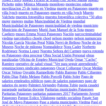
Pichetto
miles
Mónica Miranda
monólogo
montecino odarda
movilizacion 25 de junio en Viedma
muerte en Patagones
muerte en
villa lynch
muerto en Patagones
muerto en villa lynch
Muerto
Valcheta
muestra fotográfica
muestra fotográfica colectiva “50 años
mujer
mujeres
multas
Muncipalidad de Viedma
mundial
Municipalidad de Patagones
municipalidad de viedma
municipio
Municipio de Patagones
Murió Juan Manuel de la Sota
museo
Cagliero
museo Emma Nozzi Patagones
Nación
narcocriminalidad
viedma
narcotrafico choele choel
nelson montes
nelson namuncura
Nicolás García
Nicolas Peral
Nilda Nervi de Belloso
Noche de los
Museos
Noche de milonga
Nompalidece
Nora Cader
Norberto
Rodriguez
Norina Lopez
Nuestra Señora del Carmen
nueva rotonda
en Patagones
obra procrear
Obra Social Unión Personal
obras
paralizadas
Oficina de Empleo Municipal
Ojeda
Omar "Cacho"
Ramirez
operativo de salud visual "Ver para seguir aprendiendo"
organizaciones sindicales patagones
Oscar Collueque
Oscar Meilán
Oscar Veloso
Osvaldo Rampellotto
Pablo Barreno
Pablo Cifuentes
Pablo Diaz
Pablo Melano
Pablo Porcelli
Pablo Soler
Pago de
salarios empleados públicos
pago de salarios patagones
pago de
salarios río negro
Palmieri Alejandro
Paloma Tubio
paola casadei
paraepade
paritarias docente
Paritarias municipales Patagones
Paritarias Patagones
paritarias patagones 2017
Parlamento Juvenil
Patagones
Parque Eolico Villalonga
partido socialista
Pasaje San
José de Mayo Patagones
Pase a planta municipales Viedma
Pasó el