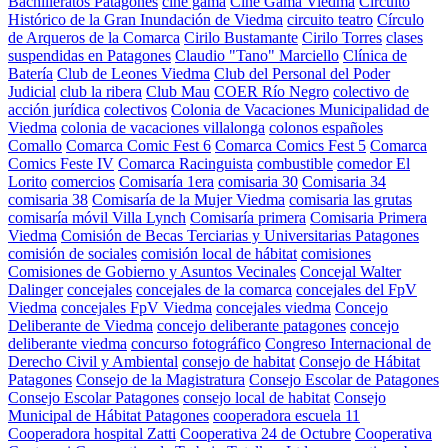
Bachilleratos Patagones
cine gama
Cine Gama Viedma
Circuito
Histórico de la Gran Inundación de Viedma
circuito teatro
Círculo
de Arqueros de la Comarca
Cirilo Bustamante
Cirilo Torres
clases
suspendidas en Patagones
Claudio "Tano" Marciello
Clínica de
Batería
Club de Leones Viedma
Club del Personal del Poder
Judicial
club la ribera
Club Mau
COER Río Negro
colectivo de
acción jurídica
colectivos
Colonia de Vacaciones Municipalidad de
Viedma
colonia de vacaciones villalonga
colonos españoles
Comallo
Comarca Comic Fest 6
Comarca Comics Fest 5
Comarca
Comics Feste IV
Comarca Racinguista
combustible
comedor El
Lorito
comercios
Comisaría 1era
comisaria 30
Comisaria 34
comisaria 38
Comisaría de la Mujer Viedma
comisaria las grutas
comisaría móvil Villa Lynch
Comisaría primera
Comisaria Primera
Viedma
Comisión de Becas Terciarias y Universitarias Patagones
comisión de sociales
comisión local de hábitat
comisiones
Comisiones de Gobierno y Asuntos Vecinales
Concejal Walter
Dalinger
concejales
concejales de la comarca
concejales del FpV
Viedma
concejales FpV Viedma
concejales viedma
Concejo
Deliberante de Viedma
concejo deliberante patagones
concejo
deliberante viedma
concurso fotográfico
Congreso Internacional de
Derecho Civil y Ambiental
consejo de habitat
Consejo de Hábitat
Patagones
Consejo de la Magistratura
Consejo Escolar de Patagones
Consejo Escolar Patagones
consejo local de habitat
Consejo
Municipal de Hábitat Patagones
cooperadora escuela 11
Cooperadora hospital Zatti
Cooperativa 24 de Octubre
Cooperativa