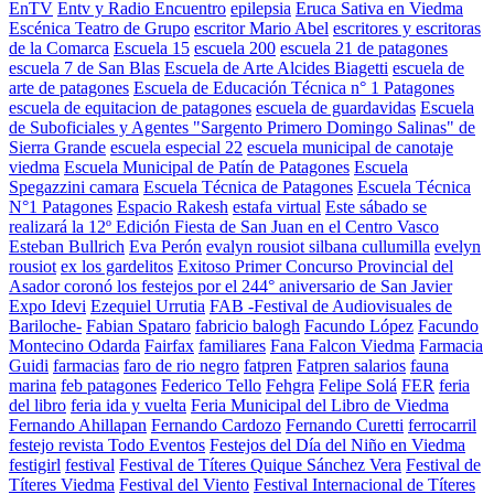
EnTV
Entv y Radio Encuentro
epilepsia
Eruca Sativa en Viedma
Escénica Teatro de Grupo
escritor Mario Abel
escritores y escritoras
de la Comarca
Escuela 15
escuela 200
escuela 21 de patagones
escuela 7 de San Blas
Escuela de Arte Alcides Biagetti
escuela de
arte de patagones
Escuela de Educación Técnica n° 1 Patagones
escuela de equitacion de patagones
escuela de guardavidas
Escuela
de Suboficiales y Agentes "Sargento Primero Domingo Salinas" de
Sierra Grande
escuela especial 22
escuela municipal de canotaje
viedma
Escuela Municipal de Patín de Patagones
Escuela
Spegazzini camara
Escuela Técnica de Patagones
Escuela Técnica
N°1 Patagones
Espacio Rakesh
estafa virtual
Este sábado se
realizará la 12º Edición Fiesta de San Juan en el Centro Vasco
Esteban Bullrich
Eva Perón
evalyn rousiot silbana cullumilla
evelyn
rousiot
ex los gardelitos
Exitoso Primer Concurso Provincial del
Asador coronó los festejos por el 244° aniversario de San Javier
Expo Idevi
Ezequiel Urrutia
FAB -Festival de Audiovisuales de
Bariloche-
Fabian Spataro
fabricio balogh
Facundo López
Facundo
Montecino Odarda
Fairfax
familiares
Fana Falcon Viedma
Farmacia
Guidi
farmacias
faro de rio negro
fatpren
Fatpren salarios
fauna
marina
feb patagones
Federico Tello
Fehgra
Felipe Solá
FER
feria
del libro
feria ida y vuelta
Feria Municipal del Libro de Viedma
Fernando Ahillapan
Fernando Cardozo
Fernando Curetti
ferrocarril
festejo revista Todo Eventos
Festejos del Día del Niño en Viedma
festigirl
festival
Festival de Títeres Quique Sánchez Vera
Festival de
Títeres Viedma
Festival del Viento
Festival Internacional de Títeres