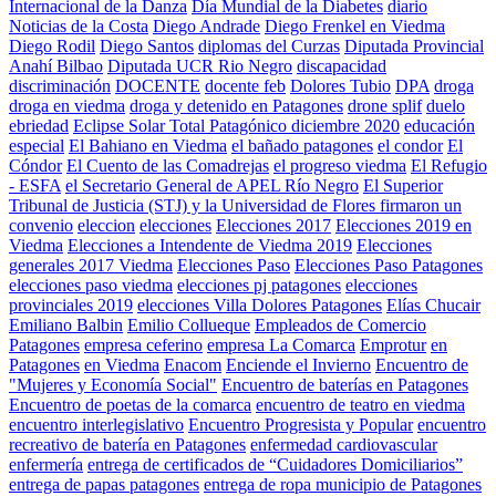
Internacional de la Danza
Día Mundial de la Diabetes
diario
Noticias de la Costa
Diego Andrade
Diego Frenkel en Viedma
Diego Rodil
Diego Santos
diplomas del Curzas
Diputada Provincial
Anahí Bilbao
Diputada UCR Rio Negro
discapacidad
discriminación
DOCENTE
docente feb
Dolores Tubio
DPA
droga
droga en viedma
droga y detenido en Patagones
drone splif
duelo
ebriedad
Eclipse Solar Total Patagónico diciembre 2020
educación
especial
El Bahiano en Viedma
el bañado patagones
el condor
El
Cóndor
El Cuento de las Comadrejas
el progreso viedma
El Refugio
- ESFA
el Secretario General de APEL Río Negro
El Superior
Tribunal de Justicia (STJ) y la Universidad de Flores firmaron un
convenio
eleccion
elecciones
Elecciones 2017
Elecciones 2019 en
Viedma
Elecciones a Intendente de Viedma 2019
Elecciones
generales 2017 Viedma
Elecciones Paso
Elecciones Paso Patagones
elecciones paso viedma
elecciones pj patagones
elecciones
provinciales 2019
elecciones Villa Dolores Patagones
Elías Chucair
Emiliano Balbin
Emilio Collueque
Empleados de Comercio
Patagones
empresa ceferino
empresa La Comarca
Emprotur
en
Patagones
en Viedma
Enacom
Enciende el Invierno
Encuentro de
"Mujeres y Economía Social"
Encuentro de baterías en Patagones
Encuentro de poetas de la comarca
encuentro de teatro en viedma
encuentro interlegislativo
Encuentro Progresista y Popular
encuentro
recreativo de batería en Patagones
enfermedad cardiovascular
enfermería
entrega de certificados de “Cuidadores Domiciliarios”
entrega de papas patagones
entrega de ropa municipio de Patagones