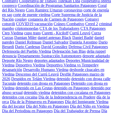
Contranvi
Cooperativa de Trabajo Tutelkan Ltda
cooperativa obrera
coopreco
Coordinación de Programas Sanitarios Patagones
Coral
del Río Negro
Coro Ramirez Urtazun
coronavirus
corte de energía
en sao
corte de puente viedma
Corte Suprema de Justicia de la
Nación
cosplay
costanera de Carmen de Patagones
Cotranvi
cotravili
COVID19 vacunación
Cráneo Combativo
Creed 2
criminal
mambo
criptomonedas
CTA de los Trabajadores
CTA Patagones
Ctep Viedma
cupo trans
Curetti - Kiciloff
Currú Leuvú
Curza
Curzas
Damian Miler
daniel antenao Black
Daniel Badié
daniel
paredes
Daniel Relmuan
Daniel Salvador
Daniela Agostino
Dario
Berardi
Dario Cardenas
David González
Defensa Civil Patagones
Defensoria del Pueblo Viedma
Delegación San Blas
delia ruppel
denuncia
Departamento Sustracción Automotores
deporte adaptado
Deporte Río Negro
deportes adaptados
Deportes Municipalidad de
Viedma
Deportivo Viedma
Deportivo Viedma vs Temperley
desaparición
Desarrollo Humano Viedma
desborde cloacales en
Viedma
Descenso del Currú Leuvú
Desfile Patagones marzo de
2026
Despidos en Telám Viedma
detenido
detenido con droga calle
Tucunán
detenido con droga en Patagones
Detenido con droga en
Viedma
detenido en Las Grutas
detenido en Patagones
detenido por
abuso sexual
detenido viedma
detenidos con cocaíana en Patagones
detenidos con cocaina
Día de la Independencia en Pradere
día de la
orca
Día de la Primavera en Patagones
Día del Inmigrante Viedma
día del locutor
Día del Niño en Patagones
Día del Niño en Viedma
Dia del Periodista en Patagones
Día del Trabajador de Prensa
Día