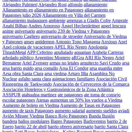
Alejandro Palmieri
Alejandro Rost
alfonsín
allanamiento
Allanamiento en
allanamiento en Patagones
allanamiento en
Patagones julio 2026
Allanamiento en Villa del Carmen
allanamiento inalauquen
ambiente
amenzas a Gladis Cofre
Amprale
Anahí Bilbao
Andres Amoroso
Ángel Hechenleitner
angel lencura
anime
aniversario
aniversario 239 de Viedma y Patagones
aniversario Cagliero
aniversario de stroeder
Aniversario de Viedma
y Patgones
anses
antidemon
Antonio Tono Magagna
Anxious
Apel
Apel colonia de vacaciones
APEL Río Negro
Apologgia
ThrashMetal
APP Ceferino
apuñalado
aquaman
Arabela Carreras
arbolado público
Argentino Montero
aRGra
ARI Río Negro
Ariel
Bernatene
Ariel Zvenger
armas no letales
arquitecto Savi Crudo
arsa
arsa barrio guido
arsa comallo
Arsa El Condor
arsa guardia mitre
Arsa obra Santa Clara
arsa viedma
Arturo Illia
Asamblea No
Nuclear
asfalto santa clara
asignaciones familiares
Asociación Civil
Rionegrina de Taekwondo
Asociación de Cerveceros de la Comarca
Asociación Hoteleros y Gastronómicos de la Zona Atlántica
ASSPUR
atahualpa martinez
ate patagones
ate toma de consejo
escolar patagones
Atenas
aumentan un 50% los vuelos a Viedma
Aumento de boleto en Viedma
Aumento de Tasas en Patagones
aumento de taxis Patagones
aumento salarial
aumento sueldos
aviadi
Avión Mirage Viedma
Banco Rojo Patagones
Banda Ilusión
bandera
baños modulares
Bapro Patagones
Barloventos
barrio 2 de
Enero
barrio 22 de abril
barrio obrero aniversario
barrio Santa Clara
barrio Zatti
Bases Justicialistas - Kolina
Basquet
Becas municipales