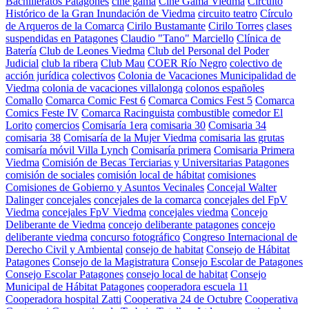
Bachilleratos Patagones
cine gama
Cine Gama Viedma
Circuito
Histórico de la Gran Inundación de Viedma
circuito teatro
Círculo
de Arqueros de la Comarca
Cirilo Bustamante
Cirilo Torres
clases
suspendidas en Patagones
Claudio "Tano" Marciello
Clínica de
Batería
Club de Leones Viedma
Club del Personal del Poder
Judicial
club la ribera
Club Mau
COER Río Negro
colectivo de
acción jurídica
colectivos
Colonia de Vacaciones Municipalidad de
Viedma
colonia de vacaciones villalonga
colonos españoles
Comallo
Comarca Comic Fest 6
Comarca Comics Fest 5
Comarca
Comics Feste IV
Comarca Racinguista
combustible
comedor El
Lorito
comercios
Comisaría 1era
comisaria 30
Comisaria 34
comisaria 38
Comisaría de la Mujer Viedma
comisaria las grutas
comisaría móvil Villa Lynch
Comisaría primera
Comisaria Primera
Viedma
Comisión de Becas Terciarias y Universitarias Patagones
comisión de sociales
comisión local de hábitat
comisiones
Comisiones de Gobierno y Asuntos Vecinales
Concejal Walter
Dalinger
concejales
concejales de la comarca
concejales del FpV
Viedma
concejales FpV Viedma
concejales viedma
Concejo
Deliberante de Viedma
concejo deliberante patagones
concejo
deliberante viedma
concurso fotográfico
Congreso Internacional de
Derecho Civil y Ambiental
consejo de habitat
Consejo de Hábitat
Patagones
Consejo de la Magistratura
Consejo Escolar de Patagones
Consejo Escolar Patagones
consejo local de habitat
Consejo
Municipal de Hábitat Patagones
cooperadora escuela 11
Cooperadora hospital Zatti
Cooperativa 24 de Octubre
Cooperativa