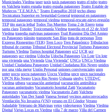
Municipales Viedma
taser
taxis
taxis patagones
teatro el tubo
teatro
en Valcheta
teatro españa
teatro españa patagones
Teatro Estable de
Muñecos "T.E.M.P.A."
Teatro EstepaRio 2018
techo digno
Tecnicatura Superior en Seguridad General
temporal en patagones
temporal patagones
temporal viedma
temporal-rescate-nieve-reguión
TEP
tito garcia lethal
Todos Tus Muertos
Toma 2 de Enero
toma
santa clara
Tonolec
Toxicomanía Viedma
tragedia en el 22 de Abril
Viedma
tragedia malvinas patagones
Trail Running Día Del Amigo
en Patagones
tránsito
transporte San Blas
trata de personas
Tren
Expreso Rionegrino (TER)
Tren Loco
Tren Patagónico
Tribulacion
tribunal de cuentas
Tribunal Electoral Provincial
Turismo Patagones
Turismo VIedma
Turnos hospital Patagones
u12
UCR
ucr
patagones
ucr viedma
Udocba
Udocba Patagones
Un Lote
Un lote
una vivienda
una Vivienda
Una Vivienda"
UNCo
UNCo Viedma
Unidad Ciudadana Patagones
Unidad Ciudadana Río Negro
unidos
por una vida mejor
Unión Personal
uniones convivenciales
unrn
unter
uocra
uocra patagones
Uocra Viedma
upcn
upcn nacionales
UPCN Río Negro
Upcn Rio Negro
Ushuaia
utedyc
UTEDyC
Viedma
uthgra
vacunación antigripal
vacunación antirrábica
vacunas antigripales
Vacunatorio hospital Zatti
Vacunatorio
Patagones
vacunatorio viedma
Vacunatorio Zatti
Valcheta
autoridades
Van Der Sandt
Vanesa Seguel
vecinos autoconvocados
Ventilación No Invasiva (VNI)
verano en El Cóndor
Verano
Saludable
Veterano de Malvinas
vetos
videojuegos
Viedma
Viedma
Digital
Viejas Locas en Viedma
villa 7 de marzo
Villa del Carmen