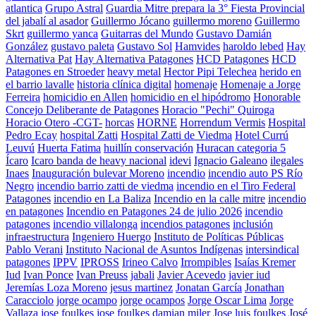
atlantica
Grupo Astral
Guardia Mitre prepara la 3° Fiesta Provincial
del jabalí al asador
Guillermo Jócano
guillermo moreno
Guillermo
Skrt
guillermo yanca
Guitarras del Mundo
Gustavo Damián
González
gustavo paleta
Gustavo Sol
Hamvides
haroldo lebed
Hay
Alternativa Pat
Hay Alternativa Patagones
HCD Patagones
HCD
Patagones en Stroeder
heavy metal
Hector Pipi Telechea
herido en
el barrio lavalle
historia clínica digital
homenaje
Homenaje a Jorge
Ferreira
homicidio en Allen
homicidio en el hipódromo
Honorable
Concejo Deliberante de Patagones
Horacio "Pechi" Quiroga
Horacio Otero -CGT-
horcas
HORNE
Horrendum Vermis
Hospital
Pedro Ecay
hospital Zatti
Hospital Zatti de Viedma
Hotel Currú
Leuvú
Huerta Fatima
huillín conservación
Huracan categoria 5
Ícaro
Icaro banda de heavy nacional
idevi
Ignacio Galeano
ilegales
Inaes
Inauguración bulevar Moreno
incendio
incendio auto PS Río
Negro
incendio barrio zatti de viedma
incendio en el Tiro Federal
Patagones
incendio en La Baliza
Incendio en la calle mitre
incendio
en patagones
Incendio en Patagones 24 de julio 2026
incendio
patagones
incendio villalonga
incendios patagones
inclusión
infraestructura
Ingeniero Huergo
Instituto de Políticas Públicas
Pablo Verani
Instituto Nacional de Asuntos Indígenas
intersindical
patagones
IPPV
IPROSS
Irineo Calvo
Irrompibles
Isaías Kremer
Iud
Ivan Ponce
Ivan Preuss
jabali
Javier Acevedo
javier iud
Jeremías Loza Moreno
jesus martinez
Jonatan García
Jonathan
Caracciolo
jorge ocampo
jorge ocampos
Jorge Oscar Lima
Jorge
Vallaza
jose foulkes
jose foulkes damian miler
Jose luis foulkes
José