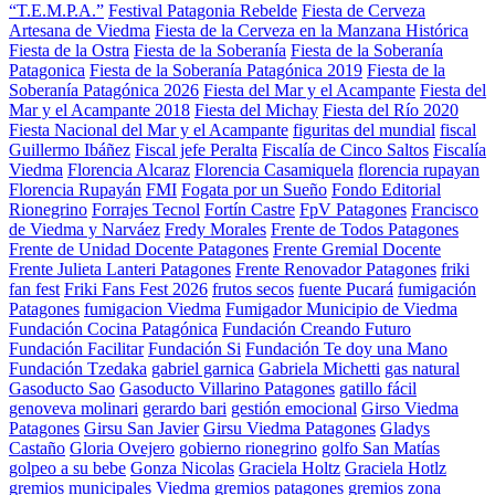
“T.E.M.P.A.”
Festival Patagonia Rebelde
Fiesta de Cerveza
Artesana de Viedma
Fiesta de la Cerveza en la Manzana Histórica
Fiesta de la Ostra
Fiesta de la Soberanía
Fiesta de la Soberanía
Patagonica
Fiesta de la Soberanía Patagónica 2019
Fiesta de la
Soberanía Patagónica 2026
Fiesta del Mar y el Acampante
Fiesta del
Mar y el Acampante 2018
Fiesta del Michay
Fiesta del Río 2020
Fiesta Nacional del Mar y el Acampante
figuritas del mundial
fiscal
Guillermo Ibáñez
Fiscal jefe Peralta
Fiscalía de Cinco Saltos
Fiscalía
Viedma
Florencia Alcaraz
Florencia Casamiquela
florencia rupayan
Florencia Rupayán
FMI
Fogata por un Sueño
Fondo Editorial
Rionegrino
Forrajes Tecnol
Fortín Castre
FpV Patagones
Francisco
de Viedma y Narváez
Fredy Morales
Frente de Todos Patagones
Frente de Unidad Docente Patagones
Frente Gremial Docente
Frente Julieta Lanteri Patagones
Frente Renovador Patagones
friki
fan fest
Friki Fans Fest 2026
frutos secos
fuente Pucará
fumigación
Patagones
fumigacion Viedma
Fumigador Municipio de Viedma
Fundación Cocina Patagónica
Fundación Creando Futuro
Fundación Facilitar
Fundación Si
Fundación Te doy una Mano
Fundación Tzedaka
gabriel garnica
Gabriela Michetti
gas natural
Gasoducto Sao
Gasoducto Villarino Patagones
gatillo fácil
genoveva molinari
gerardo bari
gestión emocional
Girso Viedma
Patagones
Girsu San Javier
Girsu Viedma Patagones
Gladys
Castaño
Gloria Ovejero
gobierno rionegrino
golfo San Matías
golpeo a su bebe
Gonza Nicolas
Graciela Holtz
Graciela Hotlz
gremios municipales Viedma
gremios patagones
gremios zona