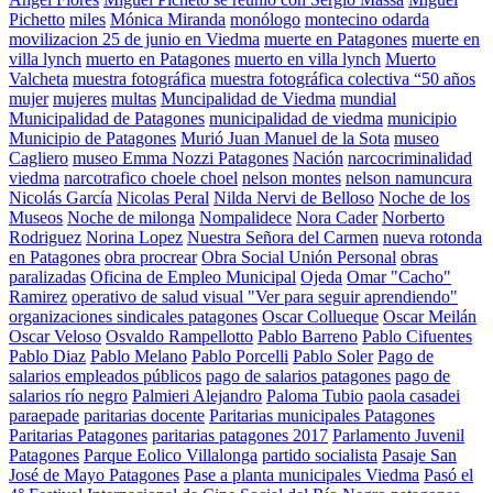
Pichetto
miles
Mónica Miranda
monólogo
montecino odarda
movilizacion 25 de junio en Viedma
muerte en Patagones
muerte en
villa lynch
muerto en Patagones
muerto en villa lynch
Muerto
Valcheta
muestra fotográfica
muestra fotográfica colectiva “50 años
mujer
mujeres
multas
Muncipalidad de Viedma
mundial
Municipalidad de Patagones
municipalidad de viedma
municipio
Municipio de Patagones
Murió Juan Manuel de la Sota
museo
Cagliero
museo Emma Nozzi Patagones
Nación
narcocriminalidad
viedma
narcotrafico choele choel
nelson montes
nelson namuncura
Nicolás García
Nicolas Peral
Nilda Nervi de Belloso
Noche de los
Museos
Noche de milonga
Nompalidece
Nora Cader
Norberto
Rodriguez
Norina Lopez
Nuestra Señora del Carmen
nueva rotonda
en Patagones
obra procrear
Obra Social Unión Personal
obras
paralizadas
Oficina de Empleo Municipal
Ojeda
Omar "Cacho"
Ramirez
operativo de salud visual "Ver para seguir aprendiendo"
organizaciones sindicales patagones
Oscar Collueque
Oscar Meilán
Oscar Veloso
Osvaldo Rampellotto
Pablo Barreno
Pablo Cifuentes
Pablo Diaz
Pablo Melano
Pablo Porcelli
Pablo Soler
Pago de
salarios empleados públicos
pago de salarios patagones
pago de
salarios río negro
Palmieri Alejandro
Paloma Tubio
paola casadei
paraepade
paritarias docente
Paritarias municipales Patagones
Paritarias Patagones
paritarias patagones 2017
Parlamento Juvenil
Patagones
Parque Eolico Villalonga
partido socialista
Pasaje San
José de Mayo Patagones
Pase a planta municipales Viedma
Pasó el