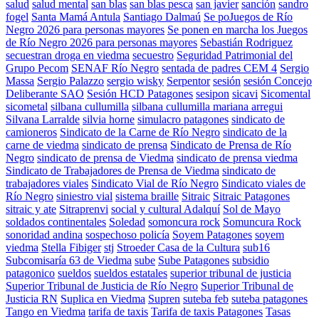
salud
salud mental
san blas
san blas pesca
san javier
sanción
sandro
fogel
Santa Mamá Antula
Santiago Dalmaú
Se poJuegos de Río
Negro 2026 para personas mayores
Se ponen en marcha los Juegos
de Río Negro 2026 para personas mayores
Sebastián Rodriguez
secuestran droga en viedma
secuestro
Seguridad Patrimonial del
Grupo Pecom
SENAF Río Negro
sentada de padres CEM 4
Sergio
Massa
Sergio Palazzo
sergio wisky
Serpentor
sesión
sesión Concejo
Deliberante SAO
Sesión HCD Patagones
sesipon
sicavi
Sicomental
sicometal
silbana cullumilla
silbana cullumilla mariana arregui
Silvana Larralde
silvia horne
simulacro patagones
sindicato de
camioneros
Sindicato de la Carne de Río Negro
sindicato de la
carne de viedma
sindicato de prensa
Sindicato de Prensa de Río
Negro
sindicato de prensa de Viedma
sindicato de prensa viedma
Sindicato de Trabajadores de Prensa de Viedma
sindicato de
trabajadores viales
Sindicato Vial de Río Negro
Sindicato viales de
Río Negro
siniestro vial
sistema braille
Sitraic
Sitraic Patagones
sitraic y ate
Sitraprenvi
social y cultural Adalquí
Sol de Mayo
soldados continentales
Soledad
somoncura rock
Somuncura Rock
sonoridad andina
sospechoso policía
Soyem Patagones
soyem
viedma
Stella Fibiger
stj
Stroeder Casa de la Cultura
sub16
Subcomisaría 63 de Viedma
sube
Sube Patagones
subsidio
patagonico
sueldos
sueldos estatales
superior tribunal de justicia
Superior Tribunal de Justicia de Río Negro
Superior Tribunal de
Justicia RN
Suplica en Viedma
Supren
suteba feb
suteba patagones
Tango en Viedma
tarifa de taxis
Tarifa de taxis Patagones
Tasas