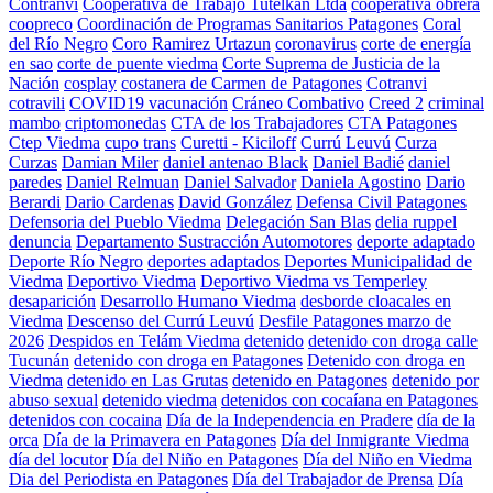
Contranvi
Cooperativa de Trabajo Tutelkan Ltda
cooperativa obrera
coopreco
Coordinación de Programas Sanitarios Patagones
Coral
del Río Negro
Coro Ramirez Urtazun
coronavirus
corte de energía
en sao
corte de puente viedma
Corte Suprema de Justicia de la
Nación
cosplay
costanera de Carmen de Patagones
Cotranvi
cotravili
COVID19 vacunación
Cráneo Combativo
Creed 2
criminal
mambo
criptomonedas
CTA de los Trabajadores
CTA Patagones
Ctep Viedma
cupo trans
Curetti - Kiciloff
Currú Leuvú
Curza
Curzas
Damian Miler
daniel antenao Black
Daniel Badié
daniel
paredes
Daniel Relmuan
Daniel Salvador
Daniela Agostino
Dario
Berardi
Dario Cardenas
David González
Defensa Civil Patagones
Defensoria del Pueblo Viedma
Delegación San Blas
delia ruppel
denuncia
Departamento Sustracción Automotores
deporte adaptado
Deporte Río Negro
deportes adaptados
Deportes Municipalidad de
Viedma
Deportivo Viedma
Deportivo Viedma vs Temperley
desaparición
Desarrollo Humano Viedma
desborde cloacales en
Viedma
Descenso del Currú Leuvú
Desfile Patagones marzo de
2026
Despidos en Telám Viedma
detenido
detenido con droga calle
Tucunán
detenido con droga en Patagones
Detenido con droga en
Viedma
detenido en Las Grutas
detenido en Patagones
detenido por
abuso sexual
detenido viedma
detenidos con cocaíana en Patagones
detenidos con cocaina
Día de la Independencia en Pradere
día de la
orca
Día de la Primavera en Patagones
Día del Inmigrante Viedma
día del locutor
Día del Niño en Patagones
Día del Niño en Viedma
Dia del Periodista en Patagones
Día del Trabajador de Prensa
Día