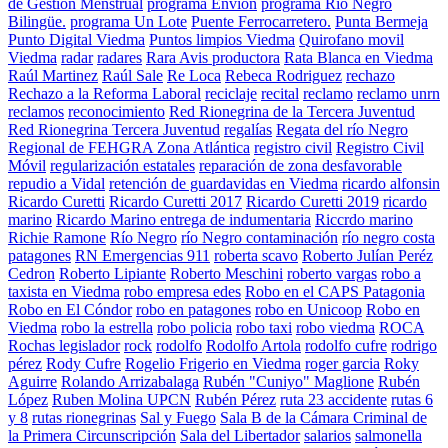
de Gestión Menstrual
programa Envion
programa Río Negro
Bilingüe.
programa Un Lote
Puente Ferrocarretero.
Punta Bermeja
Punto Digital Viedma
Puntos limpios Viedma
Quirofano movil
Viedma
radar
radares
Rara Avis productora
Rata Blanca en Viedma
Raúl Martinez
Raúl Sale
Re Loca
Rebeca Rodriguez
rechazo
Rechazo a la Reforma Laboral
reciclaje
recital
reclamo
reclamo unrn
reclamos
reconocimiento
Red Rionegrina de la Tercera Juventud
Red Rionegrina Tercera Juventud
regalías
Regata del río Negro
Regional de FEHGRA Zona Atlántica
registro civil
Registro Civil
Móvil
regularización estatales
reparación de zona desfavorable
repudio a Vidal
retención de guardavidas en Viedma
ricardo alfonsin
Ricardo Curetti
Ricardo Curetti 2017
Ricardo Curetti 2019
ricardo
marino
Ricardo Marino entrega de indumentaria
Riccrdo marino
Richie Ramone
Río Negro
río Negro contaminación
río negro costa
patagones
RN Emergencias 911
roberta scavo
Roberto Julían Peréz
Cedron
Roberto Lipiante
Roberto Meschini
roberto vargas
robo a
taxista en Viedma
robo empresa edes
Robo en el CAPS Patagonia
Robo en El Cóndor
robo en patagones
robo en Unicoop
Robo en
Viedma
robo la estrella
robo policia
robo taxi
robo viedma
ROCA
Rochas legislador
rock
rodolfo
Rodolfo Artola
rodolfo cufre
rodrigo
pérez
Rody Cufre
Rogelio Frigerio en Viedma
roger garcia
Roky
Aguirre
Rolando Arrizabalaga
Rubén "Cuniyo" Maglione
Rubén
López
Ruben Molina UPCN
Rubén Pérez
ruta 23 accidente
rutas 6
y 8
rutas rionegrinas
Sal y Fuego
Sala B de la Cámara Criminal de
la Primera Circunscripción
Sala del Libertador
salarios
salmonella