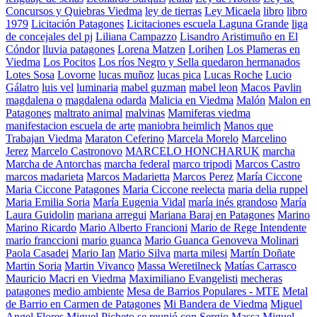
Concursos y Quiebras Viedma
ley de tierras
Ley Micaela
libro
libro
1979
Licitación Patagones
Licitaciones escuela Laguna Grande
liga
de concejales del pj
Liliana Campazzo
Lisandro Aristimuño en El
Cóndor
lluvia patagones
Lorena Matzen
Lorihen
Los Plameras en
Viedma
Los Pocitos
Los ríos Negro y Sella quedaron hermanados
Lotes Sosa
Lovorne
lucas muñoz
lucas pica
Lucas Roche
Lucio
Gálatro
luis vel
luminaria
mabel guzman
mabel leon
Macos Pavlin
magdalena o
magdalena odarda
Malicia en Viedma
Malón
Malon en
Patagones
maltrato animal
malvinas
Mamiferas viedma
manifestacion escuela de arte
maniobra heimlich
Manos que
Trabajan Viedma
Maraton Ceferino
Marcela Morelo
Marcelino
Jerez
Marcelo Castronovo
MARCELO HONCHARUK
marcha
Marcha de Antorchas
marcha federal
marco tripodi
Marcos Castro
marcos madarieta
Marcos Madarietta
Marcos Perez
María Ciccone
Maria Ciccone Patagones
Maria Ciccone reelecta
maria delia ruppel
Maria Emilia Soria
María Eugenia Vidal
maría inés grandoso
María
Laura Guidolin
mariana arregui
Mariana Baraj en Patagones
Marino
Marino Ricardo
Mario Alberto Francioni
Mario de Rege Intendente
mario franccioni
mario guanca
Mario Guanca Genoveva Molinari
Paola Casadei
Mario Ian
Mario Silva
marta milesi
Martín Doñate
Martin Soria
Martin Vivanco
Massa Weretilneck
Matías Carrasco
Mauricio Macri en Viedma
Maximiliano Evangelisti
mecheras
patagones
medio ambiente
Mesa de Barrios Populares - MTE
Metal
de Barrio en Carmen de Patagones
Mi Bandera de Viedma
Miguel
Angel Flores
Miguel Picheto se reunió con Sergio Massa
Miguel