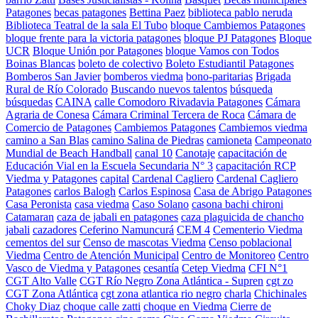
Patagones
becas patagones
Bettina Paez
biblioteca pablo neruda
Biblioteca Teatral de la sala El Tubo
bloque Cambiemos Patagones
bloque frente para la victoria patagones
bloque PJ Patagones
Bloque
UCR
Bloque Unión por Patagones
bloque Vamos con Todos
Boinas Blancas
boleto de colectivo
Boleto Estudiantil Patagones
Bomberos San Javier
bomberos viedma
bono-paritarias
Brigada
Rural de Río Colorado
Buscando nuevos talentos
búsqueda
búsquedas
CAINA
calle Comodoro Rivadavia Patagones
Cámara
Agraria de Conesa
Cámara Criminal Tercera de Roca
Cámara de
Comercio de Patagones
Cambiemos Patagones
Cambiemos viedma
camino a San Blas
camino Salina de Piedras
camioneta
Campeonato
Mundial de Beach Handball
canal 10
Canotaje
capacitación de
Educación Vial en la Escuela Secundaria N° 3
capacitación RCP
Viedma y Patagones
capital
Cardenal Cagliero
Cardenal Cagliero
Patagones
carlos Balogh
Carlos Espinosa
Casa de Abrigo Patagones
Casa Peronista
casa viedma
Caso Solano
casona bachi chironi
Catamaran
caza de jabali en patagones
caza plaguicida de chancho
jabali
cazadores
Ceferino Namuncurá
CEM 4
Cementerio Viedma
cementos del sur
Censo de mascotas Viedma
Censo poblacional
Viedma
Centro de Atención Municipal
Centro de Monitoreo
Centro
Vasco de Viedma y Patagones
cesantía
Cetep Viedma
CFI N°1
CGT Alto Valle
CGT Río Negro Zona Atlántica - Supren
cgt zo
CGT Zona Atlántica
cgt zona atlantica rio negro
charla
Chichinales
Choky Diaz
choque calle zatti
choque en Viedma
Cierre de