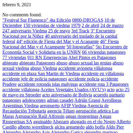
febrero 9, 2021
No comments found.
"Festival Sur Flamenco" 4ta Edición
0800-DROGAS
10 de
Diciembre
150 viviendas de viedma
1979
2 de abril
24 de marzo
247 aniversario Viedma
25 de mayo
3rd Track
3° Encuentro
Nacional por la Niñez
40 aniversario del traslado de la capital
federal
44º edición de Fiesta del Mar y el Acapamte
46° Fiesta
Nacional del Mar y el Acampante
50 fotografías”
5to Encuentro de
Economía Social y Solidaria en la UNRN
66 viviendas patagones
77 viviendas
911 RN Emergencias
Abel Pintos en Patagones
abigeato
abigeato Patagones
abuso
abuso sexual las grutas
abuso
sexual viedma
abuso Viedma
accidente avioneta villalonga
accidente en plaza San Martin de Viedma
accidente en villalonga
accidente jefe de policia patagones
accidente policia
accidente
Pradere
accidente rotonda islas malvinas
accidente ruta 3 Patagones
accidente villalonga
Aceites Vegetales Usados (AVU’s)
acto
acto 25
de mayo en Stroeder
acto aniversario de Bolivia
acuerdo paritario
patagones
adolescentes
adrian casadei
Adrián Grassi
Aerolíneas
Argentinas Viedma
aeropuerto
AFIP Viedma
Agencia de
Recaudación Tributaria
agencia Télam
agrupación atletica Las
Maras
Agrupación Raúl Alfonsin
aguas rionegrinas
Aguas
Rionegrinas SA
aguinaldo
Ahgzarn
ahogado en el río Negro
Alberto
Castillo
alberto weretilneck
alcira argumedo
aldo boffa
Aldo Pier
Alejandro
Alejandro Asis
Alejandro Gatica
alejandro marinao