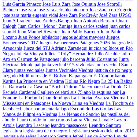
Luis Garcia Pinasco
Jose Luis Zara
Jose Quintin
Jose Scorolli
Pichuco
jose zara
jose zara acto bicentenario
Jose Zara con Frigerio
jose zara maria eugenia vidal
Jose Zara ProCreAr
José Zara UPSO
Juan A Pradere
Juan Andres Balogh
Juan Antonio Bernardi
Juan
Balogh
Juan Carlos "Mono" Zuniga
juan carlos scalesi
juan carlos
schmid
Juan Manuel Reverter
Juan Pablo Barreno
Juan Pablo
Lozano
Juan Ponce
jubilados
juegos adultos mayores
Juegos
Bonaerenses 2017
Juegos Bonaerenses Patagones 2026
Juegos de la
Araucanía
Jueza del STJ Adriana Zaratiegui
juicios políticos en Río
Negro
Julieta Vinaya
Julieta “Toly” Hernández
Julio Alcalde
Julio
Aro en Carmen de Patagones
julio barcena
Julio Costantino
Junta
Electoral Municipal
junta vecinal 915 viviendas
junta vecinal Santa
Clara
juntas vecinales
Juntas Vecinales Viedma
justicia de rio negro
juzgado Multifueros de El Bolsón
Kapanga en El Cóndor
karate
Karina La Princesita en Viedma
Kolina Río Negro
La 25
La Baliza
La Bancaria
La Casona “Bachi Chironi”
la comarca
La Doble G
La
Escuela Cardenal Cagliero celebró sus 75 año
la esquina bar
La
Fondue
La Forlan
la juan domingo
La Libertad Avanza Viedma
La
Mississippi en Patagones
La Nueva Luna en Viedma
La Trochita de
Jacobacci
labor parlamentaria
lago Escondido
Las Grutas
Las
Manos de Filippi en Viedma
Las Nenas de Sandro
las pastillas del
abuelo
Laura Guidolin
laura ramos
Laura Vinaya
Lavalle
Lazaro
Artola
Leandro Lascano
leandro massaccesi
Leandro Santoro
legislatura
legislatura de rio negro
Legislatura sesion diciembre 2019
lenguaje de señas
Leonardo Sarquis
lethal
Ley de Aborto
Ley de