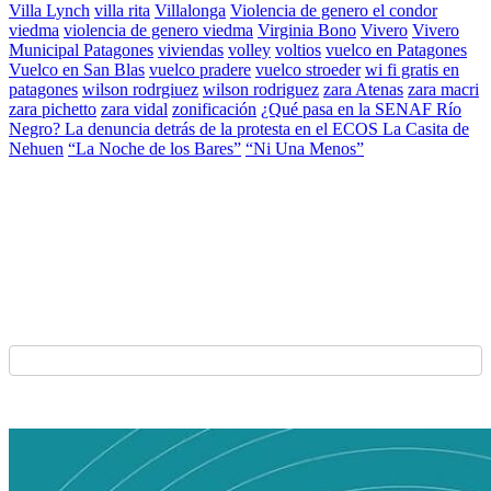
Villa Lynch
villa rita
Villalonga
Violencia de genero el condor
viedma
violencia de genero viedma
Virginia Bono
Vivero
Vivero
Municipal Patagones
viviendas
volley
voltios
vuelco en Patagones
Vuelco en San Blas
vuelco pradere
vuelco stroeder
wi fi gratis en
patagones
wilson rodrgiuez
wilson rodriguez
zara Atenas
zara macri
zara pichetto
zara vidal
zonificación
¿Qué pasa en la SENAF Río
Negro? La denuncia detrás de la protesta en el ECOS La Casita de
Nehuen
“La Noche de los Bares”
“Ni Una Menos”