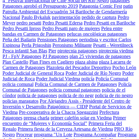
4° Festival Internacional de Cine Social del Río Negro
patagones
Patagones aprobó el Presupuesto 2019
Patagonia Comic Fest
patin
Patrulla Ambiental del Escuadrón 34 Bariloche de Gendarmería
Nacional
Paulo Bykaluk
pavimentación
pedido de captura
Pedro
Meyer
pedro pesatti
Pedro Pesatti Edersa
Pedro Pesatti en Bariloche
Pedro Pesatti Ipross
Pedro Pesatti paro de mujeres
Pelea entre
bandas en Carmen de Patagones
pelucas oncológicas patagones
Peña del Bailarin
Pensiones Patagones
periodista y escritor Carlos
Espinosa
Perla Prigoshin
Peronismo Militante
Pesatti - Weretilneck
Pesca infantil San Blas
Pier
pirotecnia patagones
pirotecnia viedma
PJ - FpV Patagones
PJ Patagones
plan 25 viviendas de patagones
Plan Castello
Plan Fines en Cagliero
plaza alsina
plaza Lacarra de
Carmen de Patagones
Plazoleta del Pescador Deportivo
Pocho León
Poder Judicial de General Roca
Poder Judicial de Río Negro
Poder
Judicial de Roca
Poder Judicial Viedma
policía
Policía Comunal
policia comunal
Policia Comunal de Carmen de Patagones
Policía
Comunal de Patagones
policia comunal patagones
policia de el
cóndor
policia de patagones
policia de rio negr
policia de rio negro
policias maragatos
Por Alejandro Assis - Presidente del Centro de
Inversión y Desarrollo Patagónico — CIDP
Portal de Servicios de
Viedma
Pre-cooperativa de la Chacra Spegazzini
Prefectura
Patagones
prensa charla
primer calefón solar en Viedma
Primer
encuentro de “Mujeres y Economía Social”
Primera Feria del
Regalo
Primera fiesta de la Cerveza Artesana de Viedma
PRO Río
Negro
Procrear
programa "Un Lote
Programa Acompañar
Programa