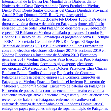
Internacional de la Danza
Día Mundial de la Diabetes
diario
Noticias de la Costa
Diego Andrade
Diego Frenkel en Viedma
Diego Rodil
Diego Santos
diplomas del Curzas
Diputada Provincial
Anahí Bilbao
Diputada UCR Rio Negro
discapacidad
discriminación
DOCENTE
docente feb
Dolores Tubio
DPA
droga
droga en viedma
droga y detenido en Patagones
drone splif
duelo
ebriedad
Eclipse Solar Total Patagónico diciembre 2020
educación
especial
El Bahiano en Viedma
el bañado patagones
el condor
El
Cóndor
El Cuento de las Comadrejas
el progreso viedma
El Refugio
- ESFA
el Secretario General de APEL Río Negro
El Superior
Tribunal de Justicia (STJ) y la Universidad de Flores firmaron un
convenio
eleccion
elecciones
Elecciones 2017
Elecciones 2019 en
Viedma
Elecciones a Intendente de Viedma 2019
Elecciones
generales 2017 Viedma
Elecciones Paso
Elecciones Paso Patagones
elecciones paso viedma
elecciones pj patagones
elecciones
provinciales 2019
elecciones Villa Dolores Patagones
Elías Chucair
Emiliano Balbin
Emilio Collueque
Empleados de Comercio
Patagones
empresa ceferino
empresa La Comarca
Emprotur
en
Patagones
en Viedma
Enacom
Enciende el Invierno
Encuentro de
"Mujeres y Economía Social"
Encuentro de baterías en Patagones
Encuentro de poetas de la comarca
encuentro de teatro en viedma
encuentro interlegislativo
Encuentro Progresista y Popular
encuentro
recreativo de batería en Patagones
enfermedad cardiovascular
enfermería
entrega de certificados de “Cuidadores Domiciliarios”
entrega de papas patagones
entrega de ropa municipio de Patagones