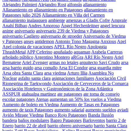
Alejandro Palmieri
Alejandro Rost
alfonsín
allanamiento
Allanamiento en
allanamiento en Patagones
allanamiento en
Patagones julio 2026
Allanamiento en Villa del Carmen
allanamiento inalauquen
ambiente
amenzas a Gladis Cofre
Amprale
Anahí Bilbao
Andres Amoroso
Ángel Hechenleitner
angel lencura
anime
aniversario
aniversario 239 de Viedma y Patagones
aniversario Cagliero
aniversario de stroeder
Aniversario de Viedma
y Patgones
anses
antidemon
Antonio Tono Magagna
Anxious
Apel
Apel colonia de vacaciones
APEL Río Negro
Apologgia
ThrashMetal
APP Ceferino
apuñalado
aquaman
Arabela Carreras
arbolado público
Argentino Montero
aRGra
ARI Río Negro
Ariel
Bernatene
Ariel Zvenger
armas no letales
arquitecto Savi Crudo
arsa
arsa barrio guido
arsa comallo
Arsa El Condor
arsa guardia mitre
Arsa obra Santa Clara
arsa viedma
Arturo Illia
Asamblea No
Nuclear
asfalto santa clara
asignaciones familiares
Asociación Civil
Rionegrina de Taekwondo
Asociación de Cerveceros de la Comarca
Asociación Hoteleros y Gastronómicos de la Zona Atlántica
ASSPUR
atahualpa martinez
ate patagones
ate toma de consejo
escolar patagones
Atenas
aumentan un 50% los vuelos a Viedma
Aumento de boleto en Viedma
Aumento de Tasas en Patagones
aumento de taxis Patagones
aumento salarial
aumento sueldos
aviadi
Avión Mirage Viedma
Banco Rojo Patagones
Banda Ilusión
bandera
baños modulares
Bapro Patagones
Barloventos
barrio 2 de
Enero
barrio 22 de abril
barrio obrero aniversario
barrio Santa Clara
barrio Zatti
Bases Justicialistas - Kolina
Basquet
Becas municipales