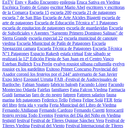
EnTV
Entv y Radio Encuentro
epilepsia
Eruca Sativa en Viedma
Escénica Teatro de Grupo
escritor Mario Abel
escritores y escritoras
de la Comarca
Escuela 15
escuela 200
escuela 21 de patagones
escuela 7 de San Blas
Escuela de Arte Alcides Biagetti
escuela de
arte de patagones
Escuela de Educación Técnica n° 1 Patagones
escuela de equitacion de patagones
escuela de guardavidas
Escuela
de Suboficiales y Agentes "Sargento Primero Domingo Salinas" de
Sierra Grande
escuela especial 22
escuela municipal de canotaje
viedma
Escuela Municipal de Patín de Patagones
Escuela
Spegazzini camara
Escuela Técnica de Patagones
Escuela Técnica
N°1 Patagones
Espacio Rakesh
estafa virtual
Este sábado se
realizará la 12º Edición Fiesta de San Juan en el Centro Vasco
Esteban Bullrich
Eva Perón
evalyn rousiot silbana cullumilla
evelyn
rousiot
ex los gardelitos
Exitoso Primer Concurso Provincial del
Asador coronó los festejos por el 244° aniversario de San Javier
Expo Idevi
Ezequiel Urrutia
FAB -Festival de Audiovisuales de
Bariloche-
Fabian Spataro
fabricio balogh
Facundo López
Facundo
Montecino Odarda
Fairfax
familiares
Fana Falcon Viedma
Farmacia
Guidi
farmacias
faro de rio negro
fatpren
Fatpren salarios
fauna
marina
feb patagones
Federico Tello
Fehgra
Felipe Solá
FER
feria
del libro
feria ida y vuelta
Feria Municipal del Libro de Viedma
Fernando Ahillapan
Fernando Cardozo
Fernando Curetti
ferrocarril
festejo revista Todo Eventos
Festejos del Día del Niño en Viedma
festigirl
festival
Festival de Títeres Quique Sánchez Vera
Festival de
Títeres Viedma
Festival del Viento
Festival Internacional de Títeres