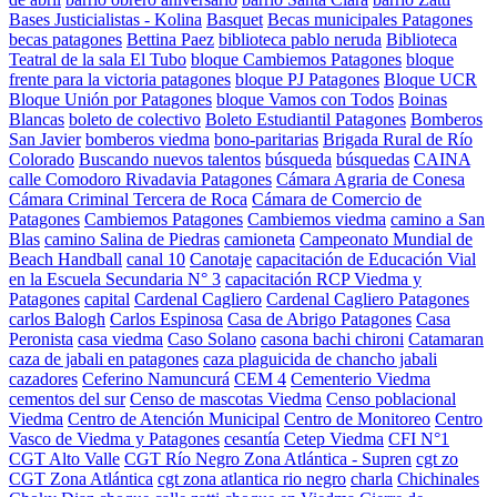
Bases Justicialistas - Kolina
Basquet
Becas municipales Patagones
becas patagones
Bettina Paez
biblioteca pablo neruda
Biblioteca
Teatral de la sala El Tubo
bloque Cambiemos Patagones
bloque
frente para la victoria patagones
bloque PJ Patagones
Bloque UCR
Bloque Unión por Patagones
bloque Vamos con Todos
Boinas
Blancas
boleto de colectivo
Boleto Estudiantil Patagones
Bomberos
San Javier
bomberos viedma
bono-paritarias
Brigada Rural de Río
Colorado
Buscando nuevos talentos
búsqueda
búsquedas
CAINA
calle Comodoro Rivadavia Patagones
Cámara Agraria de Conesa
Cámara Criminal Tercera de Roca
Cámara de Comercio de
Patagones
Cambiemos Patagones
Cambiemos viedma
camino a San
Blas
camino Salina de Piedras
camioneta
Campeonato Mundial de
Beach Handball
canal 10
Canotaje
capacitación de Educación Vial
en la Escuela Secundaria N° 3
capacitación RCP Viedma y
Patagones
capital
Cardenal Cagliero
Cardenal Cagliero Patagones
carlos Balogh
Carlos Espinosa
Casa de Abrigo Patagones
Casa
Peronista
casa viedma
Caso Solano
casona bachi chironi
Catamaran
caza de jabali en patagones
caza plaguicida de chancho jabali
cazadores
Ceferino Namuncurá
CEM 4
Cementerio Viedma
cementos del sur
Censo de mascotas Viedma
Censo poblacional
Viedma
Centro de Atención Municipal
Centro de Monitoreo
Centro
Vasco de Viedma y Patagones
cesantía
Cetep Viedma
CFI N°1
CGT Alto Valle
CGT Río Negro Zona Atlántica - Supren
cgt zo
CGT Zona Atlántica
cgt zona atlantica rio negro
charla
Chichinales