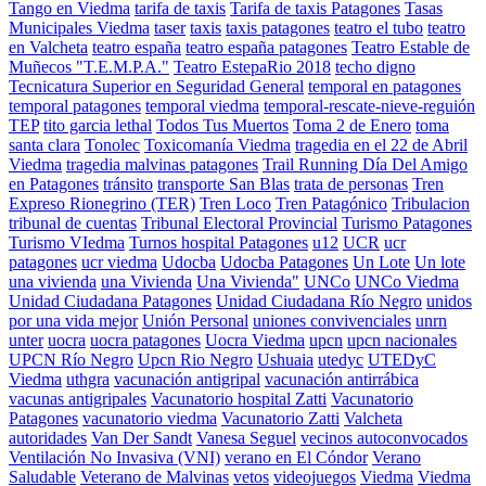
Tango en Viedma
tarifa de taxis
Tarifa de taxis Patagones
Tasas
Municipales Viedma
taser
taxis
taxis patagones
teatro el tubo
teatro
en Valcheta
teatro españa
teatro españa patagones
Teatro Estable de
Muñecos "T.E.M.P.A."
Teatro EstepaRio 2018
techo digno
Tecnicatura Superior en Seguridad General
temporal en patagones
temporal patagones
temporal viedma
temporal-rescate-nieve-reguión
TEP
tito garcia lethal
Todos Tus Muertos
Toma 2 de Enero
toma
santa clara
Tonolec
Toxicomanía Viedma
tragedia en el 22 de Abril
Viedma
tragedia malvinas patagones
Trail Running Día Del Amigo
en Patagones
tránsito
transporte San Blas
trata de personas
Tren
Expreso Rionegrino (TER)
Tren Loco
Tren Patagónico
Tribulacion
tribunal de cuentas
Tribunal Electoral Provincial
Turismo Patagones
Turismo VIedma
Turnos hospital Patagones
u12
UCR
ucr
patagones
ucr viedma
Udocba
Udocba Patagones
Un Lote
Un lote
una vivienda
una Vivienda
Una Vivienda"
UNCo
UNCo Viedma
Unidad Ciudadana Patagones
Unidad Ciudadana Río Negro
unidos
por una vida mejor
Unión Personal
uniones convivenciales
unrn
unter
uocra
uocra patagones
Uocra Viedma
upcn
upcn nacionales
UPCN Río Negro
Upcn Rio Negro
Ushuaia
utedyc
UTEDyC
Viedma
uthgra
vacunación antigripal
vacunación antirrábica
vacunas antigripales
Vacunatorio hospital Zatti
Vacunatorio
Patagones
vacunatorio viedma
Vacunatorio Zatti
Valcheta
autoridades
Van Der Sandt
Vanesa Seguel
vecinos autoconvocados
Ventilación No Invasiva (VNI)
verano en El Cóndor
Verano
Saludable
Veterano de Malvinas
vetos
videojuegos
Viedma
Viedma