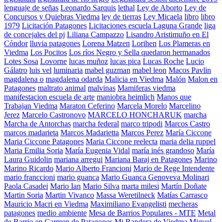
lenguaje de señas
Leonardo Sarquis
lethal
Ley de Aborto
Ley de
Concursos y Quiebras Viedma
ley de tierras
Ley Micaela
libro
libro
1979
Licitación Patagones
Licitaciones escuela Laguna Grande
liga
de concejales del pj
Liliana Campazzo
Lisandro Aristimuño en El
Cóndor
lluvia patagones
Lorena Matzen
Lorihen
Los Plameras en
Viedma
Los Pocitos
Los ríos Negro y Sella quedaron hermanados
Lotes Sosa
Lovorne
lucas muñoz
lucas pica
Lucas Roche
Lucio
Gálatro
luis vel
luminaria
mabel guzman
mabel leon
Macos Pavlin
magdalena o
magdalena odarda
Malicia en Viedma
Malón
Malon en
Patagones
maltrato animal
malvinas
Mamiferas viedma
manifestacion escuela de arte
maniobra heimlich
Manos que
Trabajan Viedma
Maraton Ceferino
Marcela Morelo
Marcelino
Jerez
Marcelo Castronovo
MARCELO HONCHARUK
marcha
Marcha de Antorchas
marcha federal
marco tripodi
Marcos Castro
marcos madarieta
Marcos Madarietta
Marcos Perez
María Ciccone
Maria Ciccone Patagones
Maria Ciccone reelecta
maria delia ruppel
Maria Emilia Soria
María Eugenia Vidal
maría inés grandoso
María
Laura Guidolin
mariana arregui
Mariana Baraj en Patagones
Marino
Marino Ricardo
Mario Alberto Francioni
Mario de Rege Intendente
mario franccioni
mario guanca
Mario Guanca Genoveva Molinari
Paola Casadei
Mario Ian
Mario Silva
marta milesi
Martín Doñate
Martin Soria
Martin Vivanco
Massa Weretilneck
Matías Carrasco
Mauricio Macri en Viedma
Maximiliano Evangelisti
mecheras
patagones
medio ambiente
Mesa de Barrios Populares - MTE
Metal
de Barrio en Carmen de Patagones
Mi Bandera de Viedma
Miguel