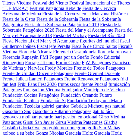
Títeres Viedma
Festival del Viento
Festival Internacional de Títeres
“T.E.M.P.A.”
Festival Patagonia Rebelde
Fiesta de Cerveza
Artesana de Viedma
Fiesta de la Cerveza en la Manzana Histórica
Fiesta de la Ostra
Fiesta de la Soberanía
Fiesta de la Soberanía
Patagonica
Fiesta de la Soberanía Patagónica 2019
Fiesta de la
Soberanía Patagónica 2026
Fiesta del Mar y el Acampante
Fiesta del
Mar y el Acampante 2018
Fiesta del Michay
Fiesta del Río 2020
Fiesta Nacional del Mar y el Acampante
figuritas del mundial
fiscal
Guillermo Ibáñez
Fiscal jefe Peralta
Fiscalía de Cinco Saltos
Fiscalía
Viedma
Florencia Alcaraz
Florencia Casamiquela
florencia rupayan
Florencia Rupayán
FMI
Fogata por un Sueño
Fondo Editorial
Rionegrino
Forrajes Tecnol
Fortín Castre
FpV Patagones
Francisco
de Viedma y Narváez
Fredy Morales
Frente de Todos Patagones
Frente de Unidad Docente Patagones
Frente Gremial Docente
Frente Julieta Lanteri Patagones
Frente Renovador Patagones
friki
fan fest
Friki Fans Fest 2026
frutos secos
fuente Pucará
fumigación
Patagones
fumigacion Viedma
Fumigador Municipio de Viedma
Fundación Cocina Patagónica
Fundación Creando Futuro
Fundación Facilitar
Fundación Si
Fundación Te doy una Mano
Fundación Tzedaka
gabriel garnica
Gabriela Michetti
gas natural
Gasoducto Sao
Gasoducto Villarino Patagones
gatillo fácil
genoveva molinari
gerardo bari
gestión emocional
Girso Viedma
Patagones
Girsu San Javier
Girsu Viedma Patagones
Gladys
Castaño
Gloria Ovejero
gobierno rionegrino
golfo San Matías
golpeo a su bebe
Gonza Nicolas
Graciela Holtz
Graciela Hotlz