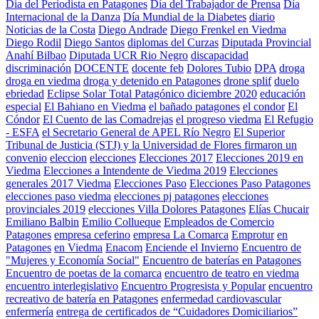
Dia del Periodista en Patagones
Día del Trabajador de Prensa
Día
Internacional de la Danza
Día Mundial de la Diabetes
diario
Noticias de la Costa
Diego Andrade
Diego Frenkel en Viedma
Diego Rodil
Diego Santos
diplomas del Curzas
Diputada Provincial
Anahí Bilbao
Diputada UCR Rio Negro
discapacidad
discriminación
DOCENTE
docente feb
Dolores Tubio
DPA
droga
droga en viedma
droga y detenido en Patagones
drone splif
duelo
ebriedad
Eclipse Solar Total Patagónico diciembre 2020
educación
especial
El Bahiano en Viedma
el bañado patagones
el condor
El
Cóndor
El Cuento de las Comadrejas
el progreso viedma
El Refugio
- ESFA
el Secretario General de APEL Río Negro
El Superior
Tribunal de Justicia (STJ) y la Universidad de Flores firmaron un
convenio
eleccion
elecciones
Elecciones 2017
Elecciones 2019 en
Viedma
Elecciones a Intendente de Viedma 2019
Elecciones
generales 2017 Viedma
Elecciones Paso
Elecciones Paso Patagones
elecciones paso viedma
elecciones pj patagones
elecciones
provinciales 2019
elecciones Villa Dolores Patagones
Elías Chucair
Emiliano Balbin
Emilio Collueque
Empleados de Comercio
Patagones
empresa ceferino
empresa La Comarca
Emprotur
en
Patagones
en Viedma
Enacom
Enciende el Invierno
Encuentro de
"Mujeres y Economía Social"
Encuentro de baterías en Patagones
Encuentro de poetas de la comarca
encuentro de teatro en viedma
encuentro interlegislativo
Encuentro Progresista y Popular
encuentro
recreativo de batería en Patagones
enfermedad cardiovascular
enfermería
entrega de certificados de “Cuidadores Domiciliarios”