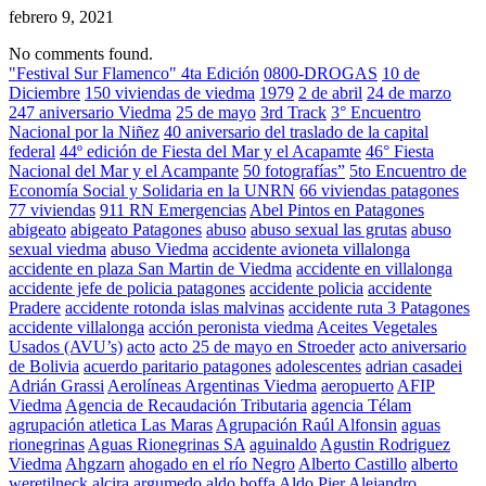
febrero 9, 2021
No comments found.
"Festival Sur Flamenco" 4ta Edición
0800-DROGAS
10 de
Diciembre
150 viviendas de viedma
1979
2 de abril
24 de marzo
247 aniversario Viedma
25 de mayo
3rd Track
3° Encuentro
Nacional por la Niñez
40 aniversario del traslado de la capital
federal
44º edición de Fiesta del Mar y el Acapamte
46° Fiesta
Nacional del Mar y el Acampante
50 fotografías”
5to Encuentro de
Economía Social y Solidaria en la UNRN
66 viviendas patagones
77 viviendas
911 RN Emergencias
Abel Pintos en Patagones
abigeato
abigeato Patagones
abuso
abuso sexual las grutas
abuso
sexual viedma
abuso Viedma
accidente avioneta villalonga
accidente en plaza San Martin de Viedma
accidente en villalonga
accidente jefe de policia patagones
accidente policia
accidente
Pradere
accidente rotonda islas malvinas
accidente ruta 3 Patagones
accidente villalonga
acción peronista viedma
Aceites Vegetales
Usados (AVU’s)
acto
acto 25 de mayo en Stroeder
acto aniversario
de Bolivia
acuerdo paritario patagones
adolescentes
adrian casadei
Adrián Grassi
Aerolíneas Argentinas Viedma
aeropuerto
AFIP
Viedma
Agencia de Recaudación Tributaria
agencia Télam
agrupación atletica Las Maras
Agrupación Raúl Alfonsin
aguas
rionegrinas
Aguas Rionegrinas SA
aguinaldo
Agustin Rodriguez
Viedma
Ahgzarn
ahogado en el río Negro
Alberto Castillo
alberto
weretilneck
alcira argumedo
aldo boffa
Aldo Pier
Alejandro