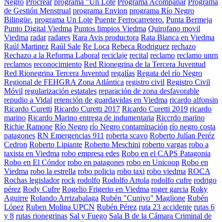
Negro
Procrear
programa "Un Lote
Programa Acompañar
Programa
de Gestión Menstrual
programa Envion
programa Río Negro
Bilingüe.
programa Un Lote
Puente Ferrocarretero.
Punta Bermeja
Punto Digital Viedma
Puntos limpios Viedma
Quirofano movil
Viedma
radar
radares
Rara Avis productora
Rata Blanca en Viedma
Raúl Martinez
Raúl Sale
Re Loca
Rebeca Rodriguez
rechazo
Rechazo a la Reforma Laboral
reciclaje
recital
reclamo
reclamo unrn
reclamos
reconocimiento
Red Rionegrina de la Tercera Juventud
Red Rionegrina Tercera Juventud
regalías
Regata del río Negro
Regional de FEHGRA Zona Atlántica
registro civil
Registro Civil
Móvil
regularización estatales
reparación de zona desfavorable
repudio a Vidal
retención de guardavidas en Viedma
ricardo alfonsin
Ricardo Curetti
Ricardo Curetti 2017
Ricardo Curetti 2019
ricardo
marino
Ricardo Marino entrega de indumentaria
Riccrdo marino
Richie Ramone
Río Negro
río Negro contaminación
río negro costa
patagones
RN Emergencias 911
roberta scavo
Roberto Julían Peréz
Cedron
Roberto Lipiante
Roberto Meschini
roberto vargas
robo a
taxista en Viedma
robo empresa edes
Robo en el CAPS Patagonia
Robo en El Cóndor
robo en patagones
robo en Unicoop
Robo en
Viedma
robo la estrella
robo policia
robo taxi
robo viedma
ROCA
Rochas legislador
rock
rodolfo
Rodolfo Artola
rodolfo cufre
rodrigo
pérez
Rody Cufre
Rogelio Frigerio en Viedma
roger garcia
Roky
Aguirre
Rolando Arrizabalaga
Rubén "Cuniyo" Maglione
Rubén
López
Ruben Molina UPCN
Rubén Pérez
ruta 23 accidente
rutas 6
y 8
rutas rionegrinas
Sal y Fuego
Sala B de la Cámara Criminal de