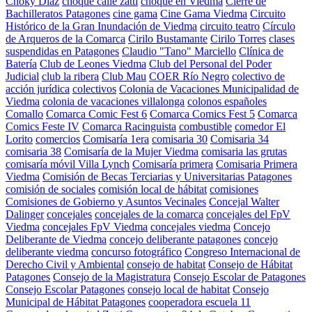
Choky Diaz
choque calle zatti
choque en Viedma
Cierre de
Bachilleratos Patagones
cine gama
Cine Gama Viedma
Circuito
Histórico de la Gran Inundación de Viedma
circuito teatro
Círculo
de Arqueros de la Comarca
Cirilo Bustamante
Cirilo Torres
clases
suspendidas en Patagones
Claudio "Tano" Marciello
Clínica de
Batería
Club de Leones Viedma
Club del Personal del Poder
Judicial
club la ribera
Club Mau
COER Río Negro
colectivo de
acción jurídica
colectivos
Colonia de Vacaciones Municipalidad de
Viedma
colonia de vacaciones villalonga
colonos españoles
Comallo
Comarca Comic Fest 6
Comarca Comics Fest 5
Comarca
Comics Feste IV
Comarca Racinguista
combustible
comedor El
Lorito
comercios
Comisaría 1era
comisaria 30
Comisaria 34
comisaria 38
Comisaría de la Mujer Viedma
comisaria las grutas
comisaría móvil Villa Lynch
Comisaría primera
Comisaria Primera
Viedma
Comisión de Becas Terciarias y Universitarias Patagones
comisión de sociales
comisión local de hábitat
comisiones
Comisiones de Gobierno y Asuntos Vecinales
Concejal Walter
Dalinger
concejales
concejales de la comarca
concejales del FpV
Viedma
concejales FpV Viedma
concejales viedma
Concejo
Deliberante de Viedma
concejo deliberante patagones
concejo
deliberante viedma
concurso fotográfico
Congreso Internacional de
Derecho Civil y Ambiental
consejo de habitat
Consejo de Hábitat
Patagones
Consejo de la Magistratura
Consejo Escolar de Patagones
Consejo Escolar Patagones
consejo local de habitat
Consejo
Municipal de Hábitat Patagones
cooperadora escuela 11