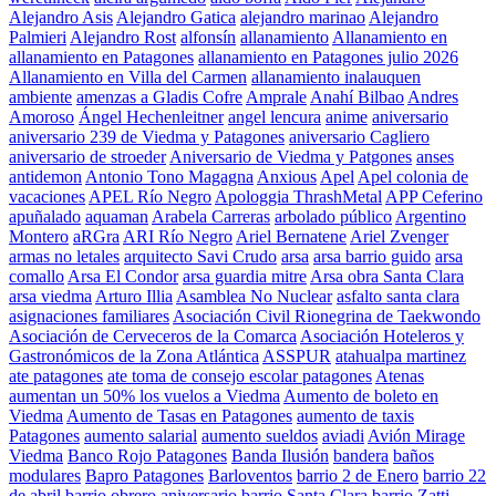
Alejandro Asis
Alejandro Gatica
alejandro marinao
Alejandro
Palmieri
Alejandro Rost
alfonsín
allanamiento
Allanamiento en
allanamiento en Patagones
allanamiento en Patagones julio 2026
Allanamiento en Villa del Carmen
allanamiento inalauquen
ambiente
amenzas a Gladis Cofre
Amprale
Anahí Bilbao
Andres
Amoroso
Ángel Hechenleitner
angel lencura
anime
aniversario
aniversario 239 de Viedma y Patagones
aniversario Cagliero
aniversario de stroeder
Aniversario de Viedma y Patgones
anses
antidemon
Antonio Tono Magagna
Anxious
Apel
Apel colonia de
vacaciones
APEL Río Negro
Apologgia ThrashMetal
APP Ceferino
apuñalado
aquaman
Arabela Carreras
arbolado público
Argentino
Montero
aRGra
ARI Río Negro
Ariel Bernatene
Ariel Zvenger
armas no letales
arquitecto Savi Crudo
arsa
arsa barrio guido
arsa
comallo
Arsa El Condor
arsa guardia mitre
Arsa obra Santa Clara
arsa viedma
Arturo Illia
Asamblea No Nuclear
asfalto santa clara
asignaciones familiares
Asociación Civil Rionegrina de Taekwondo
Asociación de Cerveceros de la Comarca
Asociación Hoteleros y
Gastronómicos de la Zona Atlántica
ASSPUR
atahualpa martinez
ate patagones
ate toma de consejo escolar patagones
Atenas
aumentan un 50% los vuelos a Viedma
Aumento de boleto en
Viedma
Aumento de Tasas en Patagones
aumento de taxis
Patagones
aumento salarial
aumento sueldos
aviadi
Avión Mirage
Viedma
Banco Rojo Patagones
Banda Ilusión
bandera
baños
modulares
Bapro Patagones
Barloventos
barrio 2 de Enero
barrio 22
de abril
barrio obrero aniversario
barrio Santa Clara
barrio Zatti