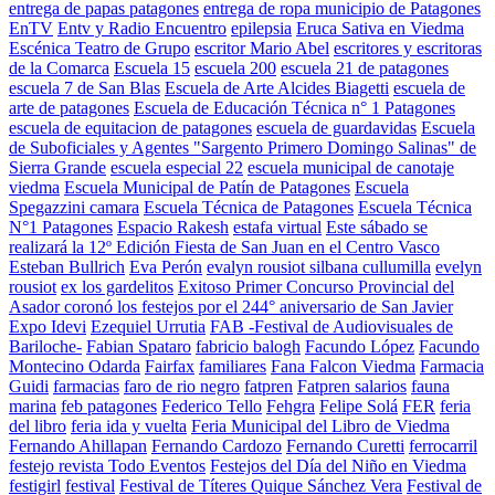
entrega de papas patagones
entrega de ropa municipio de Patagones
EnTV
Entv y Radio Encuentro
epilepsia
Eruca Sativa en Viedma
Escénica Teatro de Grupo
escritor Mario Abel
escritores y escritoras
de la Comarca
Escuela 15
escuela 200
escuela 21 de patagones
escuela 7 de San Blas
Escuela de Arte Alcides Biagetti
escuela de
arte de patagones
Escuela de Educación Técnica n° 1 Patagones
escuela de equitacion de patagones
escuela de guardavidas
Escuela
de Suboficiales y Agentes "Sargento Primero Domingo Salinas" de
Sierra Grande
escuela especial 22
escuela municipal de canotaje
viedma
Escuela Municipal de Patín de Patagones
Escuela
Spegazzini camara
Escuela Técnica de Patagones
Escuela Técnica
N°1 Patagones
Espacio Rakesh
estafa virtual
Este sábado se
realizará la 12º Edición Fiesta de San Juan en el Centro Vasco
Esteban Bullrich
Eva Perón
evalyn rousiot silbana cullumilla
evelyn
rousiot
ex los gardelitos
Exitoso Primer Concurso Provincial del
Asador coronó los festejos por el 244° aniversario de San Javier
Expo Idevi
Ezequiel Urrutia
FAB -Festival de Audiovisuales de
Bariloche-
Fabian Spataro
fabricio balogh
Facundo López
Facundo
Montecino Odarda
Fairfax
familiares
Fana Falcon Viedma
Farmacia
Guidi
farmacias
faro de rio negro
fatpren
Fatpren salarios
fauna
marina
feb patagones
Federico Tello
Fehgra
Felipe Solá
FER
feria
del libro
feria ida y vuelta
Feria Municipal del Libro de Viedma
Fernando Ahillapan
Fernando Cardozo
Fernando Curetti
ferrocarril
festejo revista Todo Eventos
Festejos del Día del Niño en Viedma
festigirl
festival
Festival de Títeres Quique Sánchez Vera
Festival de