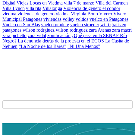
Digital
Viejas Locas en Viedma
villa 7 de marzo
Villa del Carmen
Villa Lynch
villa rita
Villalonga
Violencia de genero el condor
viedma
violencia de genero viedma
Virginia Bono
Vivero
Vivero
Municipal Patagones
viviendas
volley
voltios
vuelco en Patagones
Vuelco en San Blas
vuelco pradere
vuelco stroeder
wi fi gratis en
patagones
wilson rodrgiuez
wilson rodriguez
zara Atenas
zara macri
zara pichetto
zara vidal
zonificación
¿Qué pasa en la SENAF Río
Negro? La denuncia detrás de la protesta en el ECOS La Casita de
Nehuen
“La Noche de los Bares”
“Ni Una Menos”