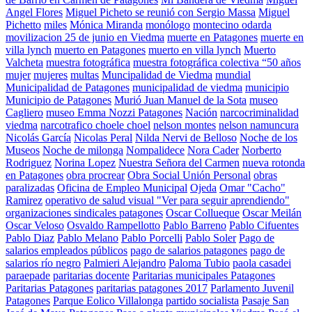
Angel Flores
Miguel Picheto se reunió con Sergio Massa
Miguel
Pichetto
miles
Mónica Miranda
monólogo
montecino odarda
movilizacion 25 de junio en Viedma
muerte en Patagones
muerte en
villa lynch
muerto en Patagones
muerto en villa lynch
Muerto
Valcheta
muestra fotográfica
muestra fotográfica colectiva “50 años
mujer
mujeres
multas
Muncipalidad de Viedma
mundial
Municipalidad de Patagones
municipalidad de viedma
municipio
Municipio de Patagones
Murió Juan Manuel de la Sota
museo
Cagliero
museo Emma Nozzi Patagones
Nación
narcocriminalidad
viedma
narcotrafico choele choel
nelson montes
nelson namuncura
Nicolás García
Nicolas Peral
Nilda Nervi de Belloso
Noche de los
Museos
Noche de milonga
Nompalidece
Nora Cader
Norberto
Rodriguez
Norina Lopez
Nuestra Señora del Carmen
nueva rotonda
en Patagones
obra procrear
Obra Social Unión Personal
obras
paralizadas
Oficina de Empleo Municipal
Ojeda
Omar "Cacho"
Ramirez
operativo de salud visual "Ver para seguir aprendiendo"
organizaciones sindicales patagones
Oscar Collueque
Oscar Meilán
Oscar Veloso
Osvaldo Rampellotto
Pablo Barreno
Pablo Cifuentes
Pablo Diaz
Pablo Melano
Pablo Porcelli
Pablo Soler
Pago de
salarios empleados públicos
pago de salarios patagones
pago de
salarios río negro
Palmieri Alejandro
Paloma Tubio
paola casadei
paraepade
paritarias docente
Paritarias municipales Patagones
Paritarias Patagones
paritarias patagones 2017
Parlamento Juvenil
Patagones
Parque Eolico Villalonga
partido socialista
Pasaje San