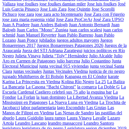
Vallaza
jose foulkes
jose foulkes damian miler
Jose luis foulkes
José
Luis Garcia Pinasco
Jose Luis Zara
Jose Quintin
Jose Scorolli
Pichuco
jose zara
jose zara acto bicentenario
Jose Zara con Frigerio
jose zara maria eugenia vidal
Jose Zara ProCreAr
José Zara UPSO
Juan A Pradere
Juan Andres Balogh
Juan Antonio Bernardi
Juan
Balogh
Juan Carlos "Mono" Zuniga
juan carlos scalesi
juan carlos
schmid
Juan Manuel Reverter
Juan Pablo Barreno
Juan Pablo
Lozano
Juan Ponce
jubilados
juegos adultos mayores
Juegos
Bonaerenses 2017
Juegos Bonaerenses Patagones 2026
Juegos de la
Araucanía
Jueza del STJ Adriana Zaratiegui
juicios políticos en Río
Negro
Julieta Vinaya
Julieta “Toly” Hernández
Julio Alcalde
Julio
Aro en Carmen de Patagones
julio barcena
Julio Costantino
Junta
Electoral Municipal
junta vecinal 915 viviendas
junta vecinal Santa
Clara
juntas vecinales
Juntas Vecinales Viedma
justicia de rio negro
juzgado Multifueros de El Bolsón
Kapanga en El Cóndor
karate
Karina La Princesita en Viedma
Kolina Río Negro
La 25
La Baliza
La Bancaria
La Casona “Bachi Chironi”
la comarca
La Doble G
La
Escuela Cardenal Cagliero celebró sus 75 año
la esquina bar
La
Fondue
La Forlan
la juan domingo
La Libertad Avanza Viedma
La
Mississippi en Patagones
La Nueva Luna en Viedma
La Trochita de
Jacobacci
labor parlamentaria
lago Escondido
Las Grutas
Las
Manos de Filippi en Viedma
Las Nenas de Sandro
las pastillas del
abuelo
Laura Guidolin
laura ramos
Laura Vinaya
Lavalle
Lazaro
Artola
Leandro Lascano
leandro massaccesi
Leandro Santoro
legislatura
legislatura de rio negro
Legislatura sesion diciembre 2019