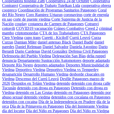
Cooperadora hospital Zatti
Cooperativa 24 de Octubre
Cooperativa
Contranvi
Cooperativa de Trabajo Tutelkan Ltda
cooperativa obrera
coopreco
Coordinación de Programas Sanitarios Patagones
Coral
del Río Negro
Coro Ramirez Urtazun
coronavirus
corte de energía
en sao
corte de puente viedma
Corte Suprema de Justicia de la
Nación
cosplay
costanera de Carmen de Patagones
Cotranvi
cotravili
COVID19 vacunación
Cráneo Combativo
Creed 2
criminal
mambo
criptomonedas
CTA de los Trabajadores
CTA Patagones
Ctep Viedma
cupo trans
Curetti - Kiciloff
Currú Leuvú
Curza
Curzas
Damian Miler
daniel antenao Black
Daniel Badié
daniel
paredes
Daniel Relmuan
Daniel Salvador
Daniela Agostino
Dario
Berardi
Dario Cardenas
David González
Defensa Civil Patagones
Defensoria del Pueblo Viedma
Delegación San Blas
delia ruppel
denuncia
Departamento Sustracción Automotores
deporte adaptado
Deporte Río Negro
deportes adaptados
Deportes Municipalidad de
Viedma
Deportivo Viedma
Deportivo Viedma vs Temperley
desaparición
Desarrollo Humano Viedma
desborde cloacales en
Viedma
Descenso del Currú Leuvú
Desfile Patagones marzo de
2026
Despidos en Telám Viedma
detenido
detenido con droga calle
Tucunán
detenido con droga en Patagones
Detenido con droga en
Viedma
detenido en Las Grutas
detenido en Patagones
detenido por
abuso sexual
detenido viedma
detenidos con cocaíana en Patagones
detenidos con cocaina
Día de la Independencia en Pradere
día de la
orca
Día de la Primavera en Patagones
Día del Inmigrante Viedma
día del locutor
Día del Niño en Patagones
Día del Niño en Viedma