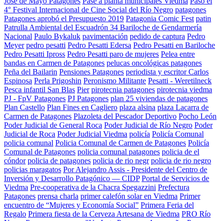
José de Mayo Patagones
Pase a planta municipales Viedma
Pasó el
4° Festival Internacional de Cine Social del Río Negro
patagones
Patagones aprobó el Presupuesto 2019
Patagonia Comic Fest
patin
Patrulla Ambiental del Escuadrón 34 Bariloche de Gendarmería
Nacional
Paulo Bykaluk
pavimentación
pedido de captura
Pedro
Meyer
pedro pesatti
Pedro Pesatti Edersa
Pedro Pesatti en Bariloche
Pedro Pesatti Ipross
Pedro Pesatti paro de mujeres
Pelea entre
bandas en Carmen de Patagones
pelucas oncológicas patagones
Peña del Bailarin
Pensiones Patagones
periodista y escritor Carlos
Espinosa
Perla Prigoshin
Peronismo Militante
Pesatti - Weretilneck
Pesca infantil San Blas
Pier
pirotecnia patagones
pirotecnia viedma
PJ - FpV Patagones
PJ Patagones
plan 25 viviendas de patagones
Plan Castello
Plan Fines en Cagliero
plaza alsina
plaza Lacarra de
Carmen de Patagones
Plazoleta del Pescador Deportivo
Pocho León
Poder Judicial de General Roca
Poder Judicial de Río Negro
Poder
Judicial de Roca
Poder Judicial Viedma
policía
Policía Comunal
policia comunal
Policia Comunal de Carmen de Patagones
Policía
Comunal de Patagones
policia comunal patagones
policia de el
cóndor
policia de patagones
policia de rio negr
policia de rio negro
policias maragatos
Por Alejandro Assis - Presidente del Centro de
Inversión y Desarrollo Patagónico — CIDP
Portal de Servicios de
Viedma
Pre-cooperativa de la Chacra Spegazzini
Prefectura
Patagones
prensa charla
primer calefón solar en Viedma
Primer
encuentro de “Mujeres y Economía Social”
Primera Feria del
Regalo
Primera fiesta de la Cerveza Artesana de Viedma
PRO Río