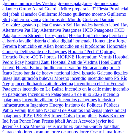
gremios municipales Viedma
gremios patagones
gremios zona
atlantica
Grupo Astral
Guardia Mitre prepara la 3° Fiesta Provincial
del jabalí al asador
Guillermo Jócano
guillermo moreno
Guillermo
Skrt
guillermo yanca
Guitarras del Mundo
Gustavo Damián
González
gustavo paleta
Gustavo Sol
Hamvides
haroldo lebed
Hay
Alternativa Pat
Hay Alternativa Patagones
HCD Patagones
HCD
Patagones en Stroeder
heavy metal
Hector Pipi Telechea
herido en
el barrio lavalle
historia clínica digital
homenaje
Homenaje a Jorge
Ferreira
homicidio en Allen
homicidio en el hipódromo
Honorable
Concejo Deliberante de Patagones
Horacio "Pechi" Quiroga
Horacio Otero -CGT-
horcas
HORNE
Horrendum Vermis
Hospital
Pedro Ecay
hospital Zatti
Hospital Zatti de Viedma
Hotel Currú
Leuvú
Huerta Fatima
huillín conservación
Huracan categoria 5
Ícaro
Icaro banda de heavy nacional
idevi
Ignacio Galeano
ilegales
Inaes
Inauguración bulevar Moreno
incendio
incendio auto PS Río
Negro
incendio barrio zatti de viedma
incendio en el Tiro Federal
Patagones
incendio en La Baliza
Incendio en la calle mitre
incendio
en patagones
Incendio en Patagones 24 de julio 2026
incendio
patagones
incendio villalonga
incendios patagones
inclusión
infraestructura
Ingeniero Huergo
Instituto de Políticas Públicas
Pablo Verani
Instituto Nacional de Asuntos Indígenas
intersindical
patagones
IPPV
IPROSS
Irineo Calvo
Irrompibles
Isaías Kremer
Iud
Ivan Ponce
Ivan Preuss
jabali
Javier Acevedo
javier iud
Jeremías Loza Moreno
jesus martinez
Jonatan García
Jonathan
Caracciolo
jorge ocampo
jorge ocampos
Jorge Oscar Lima
Jorge