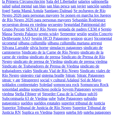
la Primera Circunscripción
Sala del Libertador
salarios
salmonella
salud
salud mental
san blas
san blas pesca
san javier
sanción
sandro
fogel
Santa Mamá Antula
Santiago Dalmaú
Se poJuegos de Río
Negro 2026 para personas mayores
Se ponen en marcha los Juegos
de Río Negro 2026 para personas mayores
Sebastián Rodriguez
secuestran droga en viedma
secuestro
Seguridad Patrimonial del
Grupo Pecom
SENAF Río Negro
sentada de padres CEM 4
Sergio
Massa
Sergio Palazzo
sergio wisky
Serpentor
sesión
sesión Concejo
Deliberante SAO
Sesión HCD Patagones
sesipon
sicavi
Sicomental
sicometal
silbana cullumilla
silbana cullumilla mariana arregui
Silvana Larralde
silvia horne
simulacro patagones
sindicato de
camioneros
Sindicato de la Carne de Río Negro
sindicato de la
carne de viedma
sindicato de prensa
Sindicato de Prensa de Río
Negro
sindicato de prensa de Viedma
sindicato de prensa viedma
Sindicato de Trabajadores de Prensa de Viedma
sindicato de
trabajadores viales
Sindicato Vial de Río Negro
Sindicato viales de
Río Negro
siniestro vial
sistema braille
Sitraic
Sitraic Patagones
sitraic y ate
Sitraprenvi
social y cultural Adalquí
Sol de Mayo
soldados continentales
Soledad
somoncura rock
Somuncura Rock
sonoridad andina
sospechoso policía
Soyem Patagones
soyem
viedma
Stella Fibiger
stj
Stroeder Casa de la Cultura
sub16
Subcomisaría 63 de Viedma
sube
Sube Patagones
subsidio
patagonico
sueldos
sueldos estatales
superior tribunal de justicia
Superior Tribunal de Justicia de Río Negro
Superior Tribunal de
Justicia RN
Suplica en Viedma
Supren
suteba feb
suteba patagones