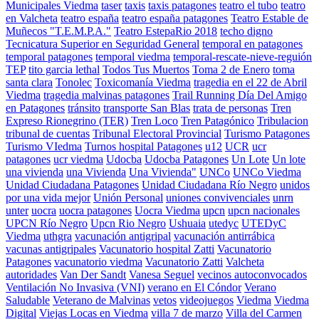
Municipales Viedma
taser
taxis
taxis patagones
teatro el tubo
teatro
en Valcheta
teatro españa
teatro españa patagones
Teatro Estable de
Muñecos "T.E.M.P.A."
Teatro EstepaRio 2018
techo digno
Tecnicatura Superior en Seguridad General
temporal en patagones
temporal patagones
temporal viedma
temporal-rescate-nieve-reguión
TEP
tito garcia lethal
Todos Tus Muertos
Toma 2 de Enero
toma
santa clara
Tonolec
Toxicomanía Viedma
tragedia en el 22 de Abril
Viedma
tragedia malvinas patagones
Trail Running Día Del Amigo
en Patagones
tránsito
transporte San Blas
trata de personas
Tren
Expreso Rionegrino (TER)
Tren Loco
Tren Patagónico
Tribulacion
tribunal de cuentas
Tribunal Electoral Provincial
Turismo Patagones
Turismo VIedma
Turnos hospital Patagones
u12
UCR
ucr
patagones
ucr viedma
Udocba
Udocba Patagones
Un Lote
Un lote
una vivienda
una Vivienda
Una Vivienda"
UNCo
UNCo Viedma
Unidad Ciudadana Patagones
Unidad Ciudadana Río Negro
unidos
por una vida mejor
Unión Personal
uniones convivenciales
unrn
unter
uocra
uocra patagones
Uocra Viedma
upcn
upcn nacionales
UPCN Río Negro
Upcn Rio Negro
Ushuaia
utedyc
UTEDyC
Viedma
uthgra
vacunación antigripal
vacunación antirrábica
vacunas antigripales
Vacunatorio hospital Zatti
Vacunatorio
Patagones
vacunatorio viedma
Vacunatorio Zatti
Valcheta
autoridades
Van Der Sandt
Vanesa Seguel
vecinos autoconvocados
Ventilación No Invasiva (VNI)
verano en El Cóndor
Verano
Saludable
Veterano de Malvinas
vetos
videojuegos
Viedma
Viedma
Digital
Viejas Locas en Viedma
villa 7 de marzo
Villa del Carmen