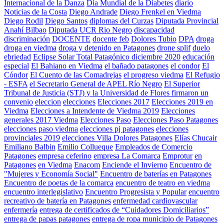
Internacional de la Danza
Día Mundial de la Diabetes
diario
Noticias de la Costa
Diego Andrade
Diego Frenkel en Viedma
Diego Rodil
Diego Santos
diplomas del Curzas
Diputada Provincial
Anahí Bilbao
Diputada UCR Rio Negro
discapacidad
discriminación
DOCENTE
docente feb
Dolores Tubio
DPA
droga
droga en viedma
droga y detenido en Patagones
drone splif
duelo
ebriedad
Eclipse Solar Total Patagónico diciembre 2020
educación
especial
El Bahiano en Viedma
el bañado patagones
el condor
El
Cóndor
El Cuento de las Comadrejas
el progreso viedma
El Refugio
- ESFA
el Secretario General de APEL Río Negro
El Superior
Tribunal de Justicia (STJ) y la Universidad de Flores firmaron un
convenio
eleccion
elecciones
Elecciones 2017
Elecciones 2019 en
Viedma
Elecciones a Intendente de Viedma 2019
Elecciones
generales 2017 Viedma
Elecciones Paso
Elecciones Paso Patagones
elecciones paso viedma
elecciones pj patagones
elecciones
provinciales 2019
elecciones Villa Dolores Patagones
Elías Chucair
Emiliano Balbin
Emilio Collueque
Empleados de Comercio
Patagones
empresa ceferino
empresa La Comarca
Emprotur
en
Patagones
en Viedma
Enacom
Enciende el Invierno
Encuentro de
"Mujeres y Economía Social"
Encuentro de baterías en Patagones
Encuentro de poetas de la comarca
encuentro de teatro en viedma
encuentro interlegislativo
Encuentro Progresista y Popular
encuentro
recreativo de batería en Patagones
enfermedad cardiovascular
enfermería
entrega de certificados de “Cuidadores Domiciliarios”
entrega de papas patagones
entrega de ropa municipio de Patagones