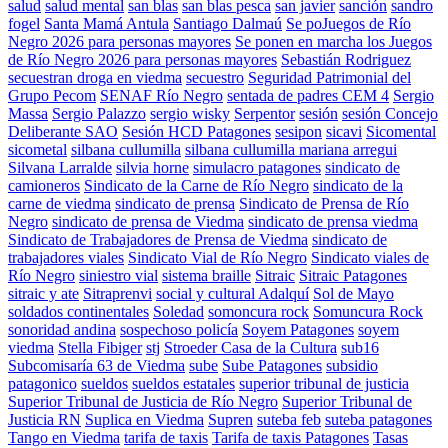
salud
salud mental
san blas
san blas pesca
san javier
sanción
sandro
fogel
Santa Mamá Antula
Santiago Dalmaú
Se poJuegos de Río
Negro 2026 para personas mayores
Se ponen en marcha los Juegos
de Río Negro 2026 para personas mayores
Sebastián Rodriguez
secuestran droga en viedma
secuestro
Seguridad Patrimonial del
Grupo Pecom
SENAF Río Negro
sentada de padres CEM 4
Sergio
Massa
Sergio Palazzo
sergio wisky
Serpentor
sesión
sesión Concejo
Deliberante SAO
Sesión HCD Patagones
sesipon
sicavi
Sicomental
sicometal
silbana cullumilla
silbana cullumilla mariana arregui
Silvana Larralde
silvia horne
simulacro patagones
sindicato de
camioneros
Sindicato de la Carne de Río Negro
sindicato de la
carne de viedma
sindicato de prensa
Sindicato de Prensa de Río
Negro
sindicato de prensa de Viedma
sindicato de prensa viedma
Sindicato de Trabajadores de Prensa de Viedma
sindicato de
trabajadores viales
Sindicato Vial de Río Negro
Sindicato viales de
Río Negro
siniestro vial
sistema braille
Sitraic
Sitraic Patagones
sitraic y ate
Sitraprenvi
social y cultural Adalquí
Sol de Mayo
soldados continentales
Soledad
somoncura rock
Somuncura Rock
sonoridad andina
sospechoso policía
Soyem Patagones
soyem
viedma
Stella Fibiger
stj
Stroeder Casa de la Cultura
sub16
Subcomisaría 63 de Viedma
sube
Sube Patagones
subsidio
patagonico
sueldos
sueldos estatales
superior tribunal de justicia
Superior Tribunal de Justicia de Río Negro
Superior Tribunal de
Justicia RN
Suplica en Viedma
Supren
suteba feb
suteba patagones
Tango en Viedma
tarifa de taxis
Tarifa de taxis Patagones
Tasas