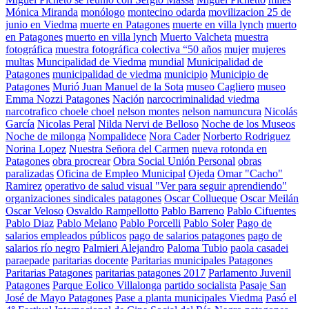
Mónica Miranda
monólogo
montecino odarda
movilizacion 25 de
junio en Viedma
muerte en Patagones
muerte en villa lynch
muerto
en Patagones
muerto en villa lynch
Muerto Valcheta
muestra
fotográfica
muestra fotográfica colectiva “50 años
mujer
mujeres
multas
Muncipalidad de Viedma
mundial
Municipalidad de
Patagones
municipalidad de viedma
municipio
Municipio de
Patagones
Murió Juan Manuel de la Sota
museo Cagliero
museo
Emma Nozzi Patagones
Nación
narcocriminalidad viedma
narcotrafico choele choel
nelson montes
nelson namuncura
Nicolás
García
Nicolas Peral
Nilda Nervi de Belloso
Noche de los Museos
Noche de milonga
Nompalidece
Nora Cader
Norberto Rodriguez
Norina Lopez
Nuestra Señora del Carmen
nueva rotonda en
Patagones
obra procrear
Obra Social Unión Personal
obras
paralizadas
Oficina de Empleo Municipal
Ojeda
Omar "Cacho"
Ramirez
operativo de salud visual "Ver para seguir aprendiendo"
organizaciones sindicales patagones
Oscar Collueque
Oscar Meilán
Oscar Veloso
Osvaldo Rampellotto
Pablo Barreno
Pablo Cifuentes
Pablo Diaz
Pablo Melano
Pablo Porcelli
Pablo Soler
Pago de
salarios empleados públicos
pago de salarios patagones
pago de
salarios río negro
Palmieri Alejandro
Paloma Tubio
paola casadei
paraepade
paritarias docente
Paritarias municipales Patagones
Paritarias Patagones
paritarias patagones 2017
Parlamento Juvenil
Patagones
Parque Eolico Villalonga
partido socialista
Pasaje San
José de Mayo Patagones
Pase a planta municipales Viedma
Pasó el