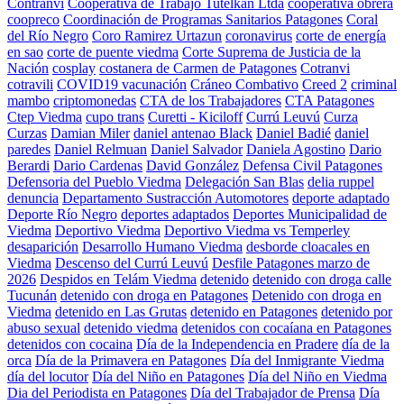
Contranvi
Cooperativa de Trabajo Tutelkan Ltda
cooperativa obrera
coopreco
Coordinación de Programas Sanitarios Patagones
Coral
del Río Negro
Coro Ramirez Urtazun
coronavirus
corte de energía
en sao
corte de puente viedma
Corte Suprema de Justicia de la
Nación
cosplay
costanera de Carmen de Patagones
Cotranvi
cotravili
COVID19 vacunación
Cráneo Combativo
Creed 2
criminal
mambo
criptomonedas
CTA de los Trabajadores
CTA Patagones
Ctep Viedma
cupo trans
Curetti - Kiciloff
Currú Leuvú
Curza
Curzas
Damian Miler
daniel antenao Black
Daniel Badié
daniel
paredes
Daniel Relmuan
Daniel Salvador
Daniela Agostino
Dario
Berardi
Dario Cardenas
David González
Defensa Civil Patagones
Defensoria del Pueblo Viedma
Delegación San Blas
delia ruppel
denuncia
Departamento Sustracción Automotores
deporte adaptado
Deporte Río Negro
deportes adaptados
Deportes Municipalidad de
Viedma
Deportivo Viedma
Deportivo Viedma vs Temperley
desaparición
Desarrollo Humano Viedma
desborde cloacales en
Viedma
Descenso del Currú Leuvú
Desfile Patagones marzo de
2026
Despidos en Telám Viedma
detenido
detenido con droga calle
Tucunán
detenido con droga en Patagones
Detenido con droga en
Viedma
detenido en Las Grutas
detenido en Patagones
detenido por
abuso sexual
detenido viedma
detenidos con cocaíana en Patagones
detenidos con cocaina
Día de la Independencia en Pradere
día de la
orca
Día de la Primavera en Patagones
Día del Inmigrante Viedma
día del locutor
Día del Niño en Patagones
Día del Niño en Viedma
Dia del Periodista en Patagones
Día del Trabajador de Prensa
Día