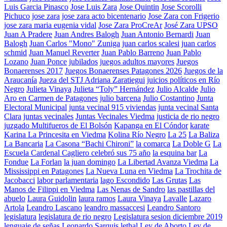
Luis Garcia Pinasco
Jose Luis Zara
Jose Quintin
Jose Scorolli
Pichuco
jose zara
jose zara acto bicentenario
Jose Zara con Frigerio
jose zara maria eugenia vidal
Jose Zara ProCreAr
José Zara UPSO
Juan A Pradere
Juan Andres Balogh
Juan Antonio Bernardi
Juan
Balogh
Juan Carlos "Mono" Zuniga
juan carlos scalesi
juan carlos
schmid
Juan Manuel Reverter
Juan Pablo Barreno
Juan Pablo
Lozano
Juan Ponce
jubilados
juegos adultos mayores
Juegos
Bonaerenses 2017
Juegos Bonaerenses Patagones 2026
Juegos de la
Araucanía
Jueza del STJ Adriana Zaratiegui
juicios políticos en Río
Negro
Julieta Vinaya
Julieta “Toly” Hernández
Julio Alcalde
Julio
Aro en Carmen de Patagones
julio barcena
Julio Costantino
Junta
Electoral Municipal
junta vecinal 915 viviendas
junta vecinal Santa
Clara
juntas vecinales
Juntas Vecinales Viedma
justicia de rio negro
juzgado Multifueros de El Bolsón
Kapanga en El Cóndor
karate
Karina La Princesita en Viedma
Kolina Río Negro
La 25
La Baliza
La Bancaria
La Casona “Bachi Chironi”
la comarca
La Doble G
La
Escuela Cardenal Cagliero celebró sus 75 año
la esquina bar
La
Fondue
La Forlan
la juan domingo
La Libertad Avanza Viedma
La
Mississippi en Patagones
La Nueva Luna en Viedma
La Trochita de
Jacobacci
labor parlamentaria
lago Escondido
Las Grutas
Las
Manos de Filippi en Viedma
Las Nenas de Sandro
las pastillas del
abuelo
Laura Guidolin
laura ramos
Laura Vinaya
Lavalle
Lazaro
Artola
Leandro Lascano
leandro massaccesi
Leandro Santoro
legislatura
legislatura de rio negro
Legislatura sesion diciembre 2019
lenguaje de señas
Leonardo Sarquis
lethal
Ley de Aborto
Ley de