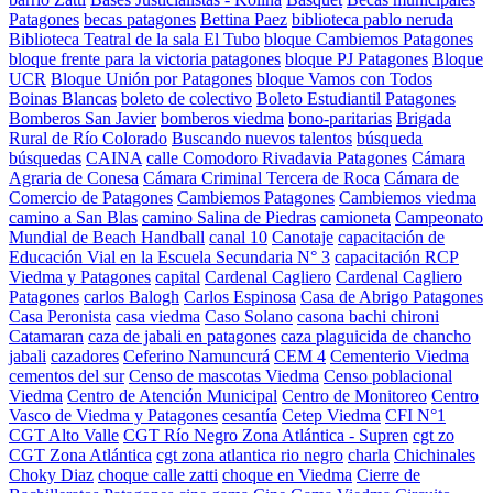
Patagones
becas patagones
Bettina Paez
biblioteca pablo neruda
Biblioteca Teatral de la sala El Tubo
bloque Cambiemos Patagones
bloque frente para la victoria patagones
bloque PJ Patagones
Bloque
UCR
Bloque Unión por Patagones
bloque Vamos con Todos
Boinas Blancas
boleto de colectivo
Boleto Estudiantil Patagones
Bomberos San Javier
bomberos viedma
bono-paritarias
Brigada
Rural de Río Colorado
Buscando nuevos talentos
búsqueda
búsquedas
CAINA
calle Comodoro Rivadavia Patagones
Cámara
Agraria de Conesa
Cámara Criminal Tercera de Roca
Cámara de
Comercio de Patagones
Cambiemos Patagones
Cambiemos viedma
camino a San Blas
camino Salina de Piedras
camioneta
Campeonato
Mundial de Beach Handball
canal 10
Canotaje
capacitación de
Educación Vial en la Escuela Secundaria N° 3
capacitación RCP
Viedma y Patagones
capital
Cardenal Cagliero
Cardenal Cagliero
Patagones
carlos Balogh
Carlos Espinosa
Casa de Abrigo Patagones
Casa Peronista
casa viedma
Caso Solano
casona bachi chironi
Catamaran
caza de jabali en patagones
caza plaguicida de chancho
jabali
cazadores
Ceferino Namuncurá
CEM 4
Cementerio Viedma
cementos del sur
Censo de mascotas Viedma
Censo poblacional
Viedma
Centro de Atención Municipal
Centro de Monitoreo
Centro
Vasco de Viedma y Patagones
cesantía
Cetep Viedma
CFI N°1
CGT Alto Valle
CGT Río Negro Zona Atlántica - Supren
cgt zo
CGT Zona Atlántica
cgt zona atlantica rio negro
charla
Chichinales
Choky Diaz
choque calle zatti
choque en Viedma
Cierre de