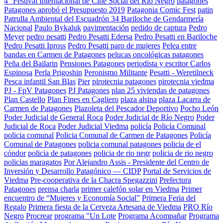
4° Festival Internacional de Cine Social del Río Negro
patagones
Patagones aprobó el Presupuesto 2019
Patagonia Comic Fest
patin
Patrulla Ambiental del Escuadrón 34 Bariloche de Gendarmería
Nacional
Paulo Bykaluk
pavimentación
pedido de captura
Pedro
Meyer
pedro pesatti
Pedro Pesatti Edersa
Pedro Pesatti en Bariloche
Pedro Pesatti Ipross
Pedro Pesatti paro de mujeres
Pelea entre
bandas en Carmen de Patagones
pelucas oncológicas patagones
Peña del Bailarin
Pensiones Patagones
periodista y escritor Carlos
Espinosa
Perla Prigoshin
Peronismo Militante
Pesatti - Weretilneck
Pesca infantil San Blas
Pier
pirotecnia patagones
pirotecnia viedma
PJ - FpV Patagones
PJ Patagones
plan 25 viviendas de patagones
Plan Castello
Plan Fines en Cagliero
plaza alsina
plaza Lacarra de
Carmen de Patagones
Plazoleta del Pescador Deportivo
Pocho León
Poder Judicial de General Roca
Poder Judicial de Río Negro
Poder
Judicial de Roca
Poder Judicial Viedma
policía
Policía Comunal
policia comunal
Policia Comunal de Carmen de Patagones
Policía
Comunal de Patagones
policia comunal patagones
policia de el
cóndor
policia de patagones
policia de rio negr
policia de rio negro
policias maragatos
Por Alejandro Assis - Presidente del Centro de
Inversión y Desarrollo Patagónico — CIDP
Portal de Servicios de
Viedma
Pre-cooperativa de la Chacra Spegazzini
Prefectura
Patagones
prensa charla
primer calefón solar en Viedma
Primer
encuentro de “Mujeres y Economía Social”
Primera Feria del
Regalo
Primera fiesta de la Cerveza Artesana de Viedma
PRO Río
Negro
Procrear
programa "Un Lote
Programa Acompañar
Programa