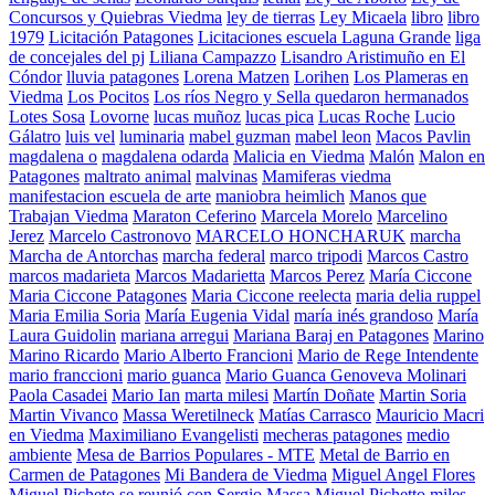
Concursos y Quiebras Viedma
ley de tierras
Ley Micaela
libro
libro
1979
Licitación Patagones
Licitaciones escuela Laguna Grande
liga
de concejales del pj
Liliana Campazzo
Lisandro Aristimuño en El
Cóndor
lluvia patagones
Lorena Matzen
Lorihen
Los Plameras en
Viedma
Los Pocitos
Los ríos Negro y Sella quedaron hermanados
Lotes Sosa
Lovorne
lucas muñoz
lucas pica
Lucas Roche
Lucio
Gálatro
luis vel
luminaria
mabel guzman
mabel leon
Macos Pavlin
magdalena o
magdalena odarda
Malicia en Viedma
Malón
Malon en
Patagones
maltrato animal
malvinas
Mamiferas viedma
manifestacion escuela de arte
maniobra heimlich
Manos que
Trabajan Viedma
Maraton Ceferino
Marcela Morelo
Marcelino
Jerez
Marcelo Castronovo
MARCELO HONCHARUK
marcha
Marcha de Antorchas
marcha federal
marco tripodi
Marcos Castro
marcos madarieta
Marcos Madarietta
Marcos Perez
María Ciccone
Maria Ciccone Patagones
Maria Ciccone reelecta
maria delia ruppel
Maria Emilia Soria
María Eugenia Vidal
maría inés grandoso
María
Laura Guidolin
mariana arregui
Mariana Baraj en Patagones
Marino
Marino Ricardo
Mario Alberto Francioni
Mario de Rege Intendente
mario franccioni
mario guanca
Mario Guanca Genoveva Molinari
Paola Casadei
Mario Ian
marta milesi
Martín Doñate
Martin Soria
Martin Vivanco
Massa Weretilneck
Matías Carrasco
Mauricio Macri
en Viedma
Maximiliano Evangelisti
mecheras patagones
medio
ambiente
Mesa de Barrios Populares - MTE
Metal de Barrio en
Carmen de Patagones
Mi Bandera de Viedma
Miguel Angel Flores
Miguel Picheto se reunió con Sergio Massa
Miguel Pichetto
miles