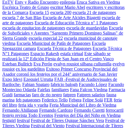
EnTV
Entv y Radio Encuentro
epilepsia
Eruca Sativa en Viedma
Escénica Teatro de Grupo
escritor Mario Abel
escritores y escritoras
de la Comarca
Escuela 15
escuela 200
escuela 21 de patagones
escuela 7 de San Blas
Escuela de Arte Alcides Biagetti
escuela de
arte de patagones
Escuela de Educación Técnica n° 1 Patagones
escuela de equitacion de patagones
escuela de guardavidas
Escuela
de Suboficiales y Agentes "Sargento Primero Domingo Salinas" de
Sierra Grande
escuela especial 22
escuela municipal de canotaje
viedma
Escuela Municipal de Patín de Patagones
Escuela
Spegazzini camara
Escuela Técnica de Patagones
Escuela Técnica
N°1 Patagones
Espacio Rakesh
estafa virtual
Este sábado se
realizará la 12º Edición Fiesta de San Juan en el Centro Vasco
Esteban Bullrich
Eva Perón
evalyn rousiot silbana cullumilla
evelyn
rousiot
ex los gardelitos
Exitoso Primer Concurso Provincial del
Asador coronó los festejos por el 244° aniversario de San Javier
Expo Idevi
Ezequiel Urrutia
FAB -Festival de Audiovisuales de
Bariloche-
Fabian Spataro
fabricio balogh
Facundo López
Facundo
Montecino Odarda
Fairfax
familiares
Fana Falcon Viedma
Farmacia
Guidi
farmacias
faro de rio negro
fatpren
Fatpren salarios
fauna
marina
feb patagones
Federico Tello
Fehgra
Felipe Solá
FER
feria
del libro
feria ida y vuelta
Feria Municipal del Libro de Viedma
Fernando Ahillapan
Fernando Cardozo
Fernando Curetti
ferrocarril
festejo revista Todo Eventos
Festejos del Día del Niño en Viedma
festigirl
festival
Festival de Títeres Quique Sánchez Vera
Festival de
Títeres Viedma
Festival del Viento
Festival Internacional de Títeres