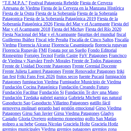
“T.E.M.P.A.”
Festival Patagonia Rebelde
Fiesta de Cerveza
Artesana de Viedma
Fiesta de la Cerveza en la Manzana Histórica
Fiesta de la Ostra
Fiesta de la Soberanía
Fiesta de la Soberanía
Patagonica
Fiesta de la Soberanía Patagónica 2019
Fiesta de la
Soberanía Patagónica 2026
Fiesta del Mar y el Acampante
Fiesta del
Mar y el Acampante 2018
Fiesta del Michay
Fiesta del Río 2020
Fiesta Nacional del Mar y el Acampante
figuritas del mundial
fiscal
Guillermo Ibáñez
Fiscal jefe Peralta
Fiscalía de Cinco Saltos
Fiscalía
Viedma
Florencia Alcaraz
Florencia Casamiquela
florencia rupayan
Florencia Rupayán
FMI
Fogata por un Sueño
Fondo Editorial
Rionegrino
Forrajes Tecnol
Fortín Castre
FpV Patagones
Francisco
de Viedma y Narváez
Fredy Morales
Frente de Todos Patagones
Frente de Unidad Docente Patagones
Frente Gremial Docente
Frente Julieta Lanteri Patagones
Frente Renovador Patagones
friki
fan fest
Friki Fans Fest 2026
frutos secos
fuente Pucará
fumigación
Patagones
fumigacion Viedma
Fumigador Municipio de Viedma
Fundación Cocina Patagónica
Fundación Creando Futuro
Fundación Facilitar
Fundación Si
Fundación Te doy una Mano
Fundación Tzedaka
gabriel garnica
Gabriela Michetti
gas natural
Gasoducto Sao
Gasoducto Villarino Patagones
gatillo fácil
genoveva molinari
gerardo bari
gestión emocional
Girso Viedma
Patagones
Girsu San Javier
Girsu Viedma Patagones
Gladys
Castaño
Gloria Ovejero
gobierno rionegrino
golfo San Matías
golpeo a su bebe
Gonza Nicolas
Graciela Holtz
Graciela Hotlz
gremios municipales Viedma
gremios patagones
gremios zona