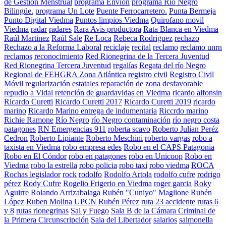
de Gestión Menstrual
programa Envion
programa Río Negro
Bilingüe.
programa Un Lote
Puente Ferrocarretero.
Punta Bermeja
Punto Digital Viedma
Puntos limpios Viedma
Quirofano movil
Viedma
radar
radares
Rara Avis productora
Rata Blanca en Viedma
Raúl Martinez
Raúl Sale
Re Loca
Rebeca Rodriguez
rechazo
Rechazo a la Reforma Laboral
reciclaje
recital
reclamo
reclamo unrn
reclamos
reconocimiento
Red Rionegrina de la Tercera Juventud
Red Rionegrina Tercera Juventud
regalías
Regata del río Negro
Regional de FEHGRA Zona Atlántica
registro civil
Registro Civil
Móvil
regularización estatales
reparación de zona desfavorable
repudio a Vidal
retención de guardavidas en Viedma
ricardo alfonsin
Ricardo Curetti
Ricardo Curetti 2017
Ricardo Curetti 2019
ricardo
marino
Ricardo Marino entrega de indumentaria
Riccrdo marino
Richie Ramone
Río Negro
río Negro contaminación
río negro costa
patagones
RN Emergencias 911
roberta scavo
Roberto Julían Peréz
Cedron
Roberto Lipiante
Roberto Meschini
roberto vargas
robo a
taxista en Viedma
robo empresa edes
Robo en el CAPS Patagonia
Robo en El Cóndor
robo en patagones
robo en Unicoop
Robo en
Viedma
robo la estrella
robo policia
robo taxi
robo viedma
ROCA
Rochas legislador
rock
rodolfo
Rodolfo Artola
rodolfo cufre
rodrigo
pérez
Rody Cufre
Rogelio Frigerio en Viedma
roger garcia
Roky
Aguirre
Rolando Arrizabalaga
Rubén "Cuniyo" Maglione
Rubén
López
Ruben Molina UPCN
Rubén Pérez
ruta 23 accidente
rutas 6
y 8
rutas rionegrinas
Sal y Fuego
Sala B de la Cámara Criminal de
la Primera Circunscripción
Sala del Libertador
salarios
salmonella