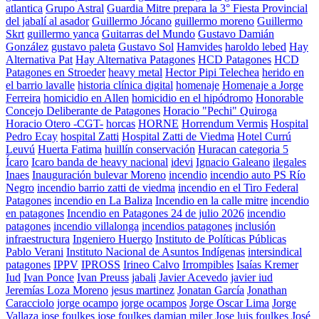
atlantica
Grupo Astral
Guardia Mitre prepara la 3° Fiesta Provincial
del jabalí al asador
Guillermo Jócano
guillermo moreno
Guillermo
Skrt
guillermo yanca
Guitarras del Mundo
Gustavo Damián
González
gustavo paleta
Gustavo Sol
Hamvides
haroldo lebed
Hay
Alternativa Pat
Hay Alternativa Patagones
HCD Patagones
HCD
Patagones en Stroeder
heavy metal
Hector Pipi Telechea
herido en
el barrio lavalle
historia clínica digital
homenaje
Homenaje a Jorge
Ferreira
homicidio en Allen
homicidio en el hipódromo
Honorable
Concejo Deliberante de Patagones
Horacio "Pechi" Quiroga
Horacio Otero -CGT-
horcas
HORNE
Horrendum Vermis
Hospital
Pedro Ecay
hospital Zatti
Hospital Zatti de Viedma
Hotel Currú
Leuvú
Huerta Fatima
huillín conservación
Huracan categoria 5
Ícaro
Icaro banda de heavy nacional
idevi
Ignacio Galeano
ilegales
Inaes
Inauguración bulevar Moreno
incendio
incendio auto PS Río
Negro
incendio barrio zatti de viedma
incendio en el Tiro Federal
Patagones
incendio en La Baliza
Incendio en la calle mitre
incendio
en patagones
Incendio en Patagones 24 de julio 2026
incendio
patagones
incendio villalonga
incendios patagones
inclusión
infraestructura
Ingeniero Huergo
Instituto de Políticas Públicas
Pablo Verani
Instituto Nacional de Asuntos Indígenas
intersindical
patagones
IPPV
IPROSS
Irineo Calvo
Irrompibles
Isaías Kremer
Iud
Ivan Ponce
Ivan Preuss
jabali
Javier Acevedo
javier iud
Jeremías Loza Moreno
jesus martinez
Jonatan García
Jonathan
Caracciolo
jorge ocampo
jorge ocampos
Jorge Oscar Lima
Jorge
Vallaza
jose foulkes
jose foulkes damian miler
Jose luis foulkes
José