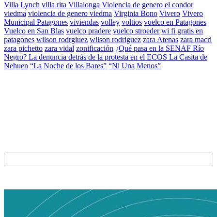
Villa Lynch
villa rita
Villalonga
Violencia de genero el condor
viedma
violencia de genero viedma
Virginia Bono
Vivero
Vivero
Municipal Patagones
viviendas
volley
voltios
vuelco en Patagones
Vuelco en San Blas
vuelco pradere
vuelco stroeder
wi fi gratis en
patagones
wilson rodrgiuez
wilson rodriguez
zara Atenas
zara macri
zara pichetto
zara vidal
zonificación
¿Qué pasa en la SENAF Río
Negro? La denuncia detrás de la protesta en el ECOS La Casita de
Nehuen
“La Noche de los Bares”
“Ni Una Menos”