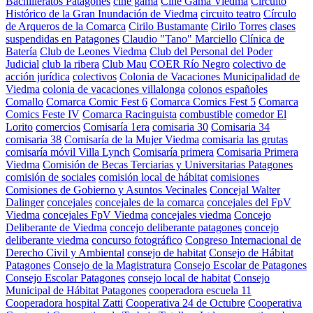
Bachilleratos Patagones
cine gama
Cine Gama Viedma
Circuito
Histórico de la Gran Inundación de Viedma
circuito teatro
Círculo
de Arqueros de la Comarca
Cirilo Bustamante
Cirilo Torres
clases
suspendidas en Patagones
Claudio "Tano" Marciello
Clínica de
Batería
Club de Leones Viedma
Club del Personal del Poder
Judicial
club la ribera
Club Mau
COER Río Negro
colectivo de
acción jurídica
colectivos
Colonia de Vacaciones Municipalidad de
Viedma
colonia de vacaciones villalonga
colonos españoles
Comallo
Comarca Comic Fest 6
Comarca Comics Fest 5
Comarca
Comics Feste IV
Comarca Racinguista
combustible
comedor El
Lorito
comercios
Comisaría 1era
comisaria 30
Comisaria 34
comisaria 38
Comisaría de la Mujer Viedma
comisaria las grutas
comisaría móvil Villa Lynch
Comisaría primera
Comisaria Primera
Viedma
Comisión de Becas Terciarias y Universitarias Patagones
comisión de sociales
comisión local de hábitat
comisiones
Comisiones de Gobierno y Asuntos Vecinales
Concejal Walter
Dalinger
concejales
concejales de la comarca
concejales del FpV
Viedma
concejales FpV Viedma
concejales viedma
Concejo
Deliberante de Viedma
concejo deliberante patagones
concejo
deliberante viedma
concurso fotográfico
Congreso Internacional de
Derecho Civil y Ambiental
consejo de habitat
Consejo de Hábitat
Patagones
Consejo de la Magistratura
Consejo Escolar de Patagones
Consejo Escolar Patagones
consejo local de habitat
Consejo
Municipal de Hábitat Patagones
cooperadora escuela 11
Cooperadora hospital Zatti
Cooperativa 24 de Octubre
Cooperativa