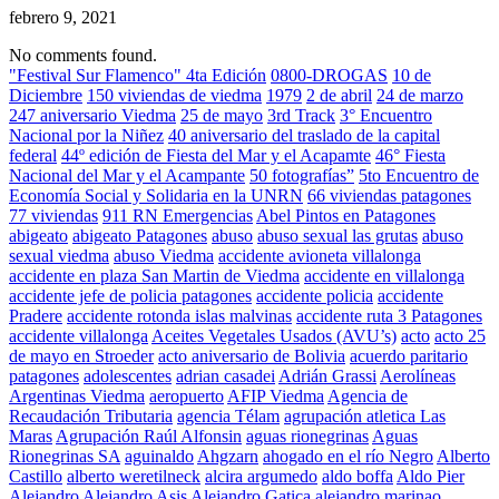
febrero 9, 2021
No comments found.
"Festival Sur Flamenco" 4ta Edición
0800-DROGAS
10 de
Diciembre
150 viviendas de viedma
1979
2 de abril
24 de marzo
247 aniversario Viedma
25 de mayo
3rd Track
3° Encuentro
Nacional por la Niñez
40 aniversario del traslado de la capital
federal
44º edición de Fiesta del Mar y el Acapamte
46° Fiesta
Nacional del Mar y el Acampante
50 fotografías”
5to Encuentro de
Economía Social y Solidaria en la UNRN
66 viviendas patagones
77 viviendas
911 RN Emergencias
Abel Pintos en Patagones
abigeato
abigeato Patagones
abuso
abuso sexual las grutas
abuso
sexual viedma
abuso Viedma
accidente avioneta villalonga
accidente en plaza San Martin de Viedma
accidente en villalonga
accidente jefe de policia patagones
accidente policia
accidente
Pradere
accidente rotonda islas malvinas
accidente ruta 3 Patagones
accidente villalonga
Aceites Vegetales Usados (AVU’s)
acto
acto 25
de mayo en Stroeder
acto aniversario de Bolivia
acuerdo paritario
patagones
adolescentes
adrian casadei
Adrián Grassi
Aerolíneas
Argentinas Viedma
aeropuerto
AFIP Viedma
Agencia de
Recaudación Tributaria
agencia Télam
agrupación atletica Las
Maras
Agrupación Raúl Alfonsin
aguas rionegrinas
Aguas
Rionegrinas SA
aguinaldo
Ahgzarn
ahogado en el río Negro
Alberto
Castillo
alberto weretilneck
alcira argumedo
aldo boffa
Aldo Pier
Alejandro
Alejandro Asis
Alejandro Gatica
alejandro marinao