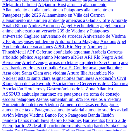
Alejandro Palmieri
Alejandro Rost
alfonsín
allanamiento
Allanamiento en
allanamiento en Patagones
allanamiento en
Patagones julio 2026
Allanamiento en Villa del Carmen
allanamiento inalauquen
ambiente
amenzas a Gladis Cofre
Amprale
Anahí Bilbao
Andres Amoroso
Ángel Hechenleitner
angel lencura
anime
aniversario
aniversario 239 de Viedma y Patagones
aniversario Cagliero
aniversario de stroeder
Aniversario de Viedma
y Patgones
anses
antidemon
Antonio Tono Magagna
Anxious
Apel
Apel colonia de vacaciones
APEL Río Negro
Apologgia
ThrashMetal
APP Ceferino
apuñalado
aquaman
Arabela Carreras
arbolado público
Argentino Montero
aRGra
ARI Río Negro
Ariel
Bernatene
Ariel Zvenger
armas no letales
arquitecto Savi Crudo
arsa
arsa barrio guido
arsa comallo
Arsa El Condor
arsa guardia mitre
Arsa obra Santa Clara
arsa viedma
Arturo Illia
Asamblea No
Nuclear
asfalto santa clara
asignaciones familiares
Asociación Civil
Rionegrina de Taekwondo
Asociación de Cerveceros de la Comarca
Asociación Hoteleros y Gastronómicos de la Zona Atlántica
ASSPUR
atahualpa martinez
ate patagones
ate toma de consejo
escolar patagones
Atenas
aumentan un 50% los vuelos a Viedma
Aumento de boleto en Viedma
Aumento de Tasas en Patagones
aumento de taxis Patagones
aumento salarial
aumento sueldos
aviadi
Avión Mirage Viedma
Banco Rojo Patagones
Banda Ilusión
bandera
baños modulares
Bapro Patagones
Barloventos
barrio 2 de
Enero
barrio 22 de abril
barrio obrero aniversario
barrio Santa Clara
barrio Zatti
Bases Justicialistas - Kolina
Basquet
Becas municipales