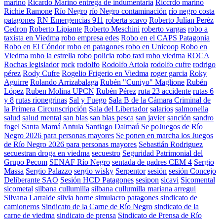
marino
Ricardo Marino entrega de indumentaria
Riccrdo marino
Richie Ramone
Río Negro
río Negro contaminación
río negro costa
patagones
RN Emergencias 911
roberta scavo
Roberto Julían Peréz
Cedron
Roberto Lipiante
Roberto Meschini
roberto vargas
robo a
taxista en Viedma
robo empresa edes
Robo en el CAPS Patagonia
Robo en El Cóndor
robo en patagones
robo en Unicoop
Robo en
Viedma
robo la estrella
robo policia
robo taxi
robo viedma
ROCA
Rochas legislador
rock
rodolfo
Rodolfo Artola
rodolfo cufre
rodrigo
pérez
Rody Cufre
Rogelio Frigerio en Viedma
roger garcia
Roky
Aguirre
Rolando Arrizabalaga
Rubén "Cuniyo" Maglione
Rubén
López
Ruben Molina UPCN
Rubén Pérez
ruta 23 accidente
rutas 6
y 8
rutas rionegrinas
Sal y Fuego
Sala B de la Cámara Criminal de
la Primera Circunscripción
Sala del Libertador
salarios
salmonella
salud
salud mental
san blas
san blas pesca
san javier
sanción
sandro
fogel
Santa Mamá Antula
Santiago Dalmaú
Se poJuegos de Río
Negro 2026 para personas mayores
Se ponen en marcha los Juegos
de Río Negro 2026 para personas mayores
Sebastián Rodriguez
secuestran droga en viedma
secuestro
Seguridad Patrimonial del
Grupo Pecom
SENAF Río Negro
sentada de padres CEM 4
Sergio
Massa
Sergio Palazzo
sergio wisky
Serpentor
sesión
sesión Concejo
Deliberante SAO
Sesión HCD Patagones
sesipon
sicavi
Sicomental
sicometal
silbana cullumilla
silbana cullumilla mariana arregui
Silvana Larralde
silvia horne
simulacro patagones
sindicato de
camioneros
Sindicato de la Carne de Río Negro
sindicato de la
carne de viedma
sindicato de prensa
Sindicato de Prensa de Río