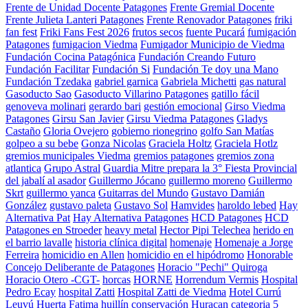
Frente de Unidad Docente Patagones
Frente Gremial Docente
Frente Julieta Lanteri Patagones
Frente Renovador Patagones
friki
fan fest
Friki Fans Fest 2026
frutos secos
fuente Pucará
fumigación
Patagones
fumigacion Viedma
Fumigador Municipio de Viedma
Fundación Cocina Patagónica
Fundación Creando Futuro
Fundación Facilitar
Fundación Si
Fundación Te doy una Mano
Fundación Tzedaka
gabriel garnica
Gabriela Michetti
gas natural
Gasoducto Sao
Gasoducto Villarino Patagones
gatillo fácil
genoveva molinari
gerardo bari
gestión emocional
Girso Viedma
Patagones
Girsu San Javier
Girsu Viedma Patagones
Gladys
Castaño
Gloria Ovejero
gobierno rionegrino
golfo San Matías
golpeo a su bebe
Gonza Nicolas
Graciela Holtz
Graciela Hotlz
gremios municipales Viedma
gremios patagones
gremios zona
atlantica
Grupo Astral
Guardia Mitre prepara la 3° Fiesta Provincial
del jabalí al asador
Guillermo Jócano
guillermo moreno
Guillermo
Skrt
guillermo yanca
Guitarras del Mundo
Gustavo Damián
González
gustavo paleta
Gustavo Sol
Hamvides
haroldo lebed
Hay
Alternativa Pat
Hay Alternativa Patagones
HCD Patagones
HCD
Patagones en Stroeder
heavy metal
Hector Pipi Telechea
herido en
el barrio lavalle
historia clínica digital
homenaje
Homenaje a Jorge
Ferreira
homicidio en Allen
homicidio en el hipódromo
Honorable
Concejo Deliberante de Patagones
Horacio "Pechi" Quiroga
Horacio Otero -CGT-
horcas
HORNE
Horrendum Vermis
Hospital
Pedro Ecay
hospital Zatti
Hospital Zatti de Viedma
Hotel Currú
Leuvú
Huerta Fatima
huillín conservación
Huracan categoria 5