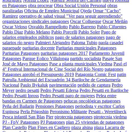
Rodriguez
Norina Lopez
Nuestra Señora del Carmen
nueva rotonda
en Patagones
obra procrear
Obra Social Unión Personal
obras
paralizadas
Oficina de Empleo Municipal
Ojeda
Omar "Cacho"
Ramirez
operativo de salud visual "Ver para seguir aprendiendo"
organizaciones sindicales patagones
Oscar Collueque
Oscar Meilán
Oscar Veloso
Osvaldo Rampellotto
Pablo Barreno
Pablo Cifuentes
Pablo Diaz
Pablo Melano
Pablo Porcelli
Pablo Soler
Pago de
salarios empleados públicos
pago de salarios patagones
pago de
salarios río negro
Palmieri Alejandro
Paloma Tubio
paola casadei
paraepade
paritarias docente
Paritarias municipales Patagones
Paritarias Patagones
paritarias patagones 2017
Parlamento Juvenil
Patagones
Parque Eolico Villalonga
partido socialista
Pasaje San
José de Mayo Patagones
Pase a planta municipales Viedma
Pasó el
4° Festival Internacional de Cine Social del Río Negro
patagones
Patagones aprobó el Presupuesto 2019
Patagonia Comic Fest
patin
Patrulla Ambiental del Escuadrón 34 Bariloche de Gendarmería
Nacional
Paulo Bykaluk
pavimentación
pedido de captura
Pedro
Meyer
pedro pesatti
Pedro Pesatti Edersa
Pedro Pesatti en Bariloche
Pedro Pesatti Ipross
Pedro Pesatti paro de mujeres
Pelea entre
bandas en Carmen de Patagones
pelucas oncológicas patagones
Peña del Bailarin
Pensiones Patagones
periodista y escritor Carlos
Espinosa
Perla Prigoshin
Peronismo Militante
Pesatti - Weretilneck
Pesca infantil San Blas
Pier
pirotecnia patagones
pirotecnia viedma
PJ - FpV Patagones
PJ Patagones
plan 25 viviendas de patagones
Plan Castello
Plan Fines en Cagliero
plaza alsina
plaza Lacarra de