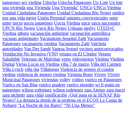
patagones
ucr viedma
Udocba
Udocba Patagones
Un Lote
Un lote
una vivienda
una Vivienda
Una Vivienda"
UNCo
UNCo Viedma
Unidad Ciudadana Patagones
Unidad Ciudadana Río Negro
unidos
por una vida mejor
Unión Personal
uniones convivenciales
unrn
unter
uocra
uocra patagones
Uocra Viedma
upcn
upcn nacionales
UPCN Río Negro
Upcn Rio Negro
Ushuaia
utedyc
UTEDyC
Viedma
uthgra
vacunación antigripal
vacunación antirrábica
vacunas antigripales
Vacunatorio hospital Zatti
Vacunatorio
Patagones
vacunatorio viedma
Vacunatorio Zatti
Valcheta
autoridades
Van Der Sandt
Vanesa Seguel
vecinos autoconvocados
Ventilación No Invasiva (VNI)
verano en El Cóndor
Verano
Saludable
Veterano de Malvinas
vetos
videojuegos
Viedma
Viedma
Digital
Viejas Locas en Viedma
villa 7 de marzo
Villa del Carmen
Villa Lynch
villa rita
Villalonga
Violencia de genero el condor
viedma
violencia de genero viedma
Virginia Bono
Vivero
Vivero
Municipal Patagones
viviendas
volley
voltios
vuelco en Patagones
Vuelco en San Blas
vuelco pradere
vuelco stroeder
wi fi gratis en
patagones
wilson rodrgiuez
wilson rodriguez
zara Atenas
zara macri
zara pichetto
zara vidal
zonificación
¿Qué pasa en la SENAF Río
Negro? La denuncia detrás de la protesta en el ECOS La Casita de
Nehuen
“La Noche de los Bares”
“Ni Una Menos”