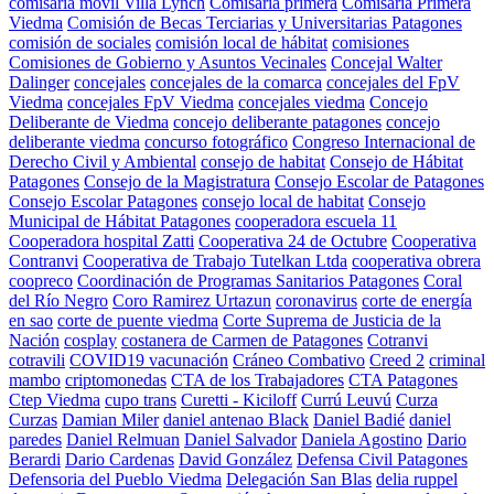
comisaría móvil Villa Lynch
Comisaría primera
Comisaria Primera
Viedma
Comisión de Becas Terciarias y Universitarias Patagones
comisión de sociales
comisión local de hábitat
comisiones
Comisiones de Gobierno y Asuntos Vecinales
Concejal Walter
Dalinger
concejales
concejales de la comarca
concejales del FpV
Viedma
concejales FpV Viedma
concejales viedma
Concejo
Deliberante de Viedma
concejo deliberante patagones
concejo
deliberante viedma
concurso fotográfico
Congreso Internacional de
Derecho Civil y Ambiental
consejo de habitat
Consejo de Hábitat
Patagones
Consejo de la Magistratura
Consejo Escolar de Patagones
Consejo Escolar Patagones
consejo local de habitat
Consejo
Municipal de Hábitat Patagones
cooperadora escuela 11
Cooperadora hospital Zatti
Cooperativa 24 de Octubre
Cooperativa
Contranvi
Cooperativa de Trabajo Tutelkan Ltda
cooperativa obrera
coopreco
Coordinación de Programas Sanitarios Patagones
Coral
del Río Negro
Coro Ramirez Urtazun
coronavirus
corte de energía
en sao
corte de puente viedma
Corte Suprema de Justicia de la
Nación
cosplay
costanera de Carmen de Patagones
Cotranvi
cotravili
COVID19 vacunación
Cráneo Combativo
Creed 2
criminal
mambo
criptomonedas
CTA de los Trabajadores
CTA Patagones
Ctep Viedma
cupo trans
Curetti - Kiciloff
Currú Leuvú
Curza
Curzas
Damian Miler
daniel antenao Black
Daniel Badié
daniel
paredes
Daniel Relmuan
Daniel Salvador
Daniela Agostino
Dario
Berardi
Dario Cardenas
David González
Defensa Civil Patagones
Defensoria del Pueblo Viedma
Delegación San Blas
delia ruppel