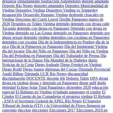
denuncia
Departamento Sustracción Automotores
deporte adaptado
Deporte Río Negro
deportes adaptados
Deportes Municipalidad de
Viedma
Deportivo Viedma
Deportivo Viedma vs Temperley
desaparición
Desarrollo Humano Viedma
desborde cloacales en
Viedma
Descenso del Currú Leuvú
Desfile Patagones marzo de
2026
Despidos en Telám Viedma
detenido
detenido con droga calle
Tucunán
detenido con droga en Patagones
Detenido con droga en
Viedma
detenido en Las Grutas
detenido en Patagones
detenido por
abuso sexual
detenido viedma
detenidos con cocaíana en Patagones
detenidos con cocaina
Día de la Independencia en Pradere
día de la
orca
Día de la Primavera en Patagones
Día del Inmigrante Viedma
día del locutor
Día del Niño en Patagones
Día del Niño en Viedma
Dia del Periodista en Patagones
Día del Trabajador de Prensa
Día
Internacional de la Danza
Día Mundial de la Diabetes
diario
Noticias de la Costa
Diego Andrade
Diego Frenkel en Viedma
Diego Rodil
Diego Santos
diplomas del Curzas
Diputada Provincial
Anahí Bilbao
Diputada UCR Rio Negro
discapacidad
discriminación
DOCENTE
docente feb
Dolores Tubio
DPA
droga
droga en viedma
droga y detenido en Patagones
drone splif
duelo
ebriedad
Eclipse Solar Total Patagónico diciembre 2020
educación
especial
El Bahiano en Viedma
el bañado patagones
el condor
El
Cóndor
El Cuento de las Comadrejas
el progreso viedma
El Refugio
- ESFA
el Secretario General de APEL Río Negro
El Superior
Tribunal de Justicia (STJ) y la Universidad de Flores firmaron un
convenio
eleccion
elecciones
Elecciones 2017
Elecciones 2019 en