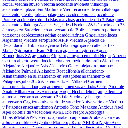
sexual viedma
abuso Viedma
accidente avioneta villalonga
accidente en plaza San Martin de Viedma
accidente en villalonga
accidente jefe de policia patagones
accidente policia
accidente
Pradere
accidente rotonda islas malvinas
accidente ruta 3 Patagones
accidente villalonga
Aceites Vegetales Usados (AVU’s)
acto
acto 25
de mayo en Stroeder
acto aniversario de Bolivia
acuerdo paritario
patagones
adolescentes
adrian casadei
Adrián Grassi
Aerolíneas
Argentinas Viedma
aeropuerto
AFIP Viedma
Agencia de
Recaudación Tributaria
agencia Télam
agrupación atletica Las
Maras
Agrupación Raúl Alfonsin
aguas rionegrinas
Aguas
Rionegrinas SA
aguinaldo
Ahgzarn
ahogado en el río Negro
Alberto
Castillo
alberto weretilneck
alcira argumedo
aldo boffa
Aldo Pier
Alejandro
Alejandro Asis
Alejandro Gatica
alejandro marinao
Alejandro Palmieri
Alejandro Rost
alfonsín
allanamiento
Allanamiento en
allanamiento en Patagones
allanamiento en
Patagones julio 2026
Allanamiento en Villa del Carmen
allanamiento inalauquen
ambiente
amenzas a Gladis Cofre
Amprale
Anahí Bilbao
Andres Amoroso
Ángel Hechenleitner
angel lencura
anime
aniversario
aniversario 239 de Viedma y Patagones
aniversario Cagliero
aniversario de stroeder
Aniversario de Viedma
y Patgones
anses
antidemon
Antonio Tono Magagna
Anxious
Apel
Apel colonia de vacaciones
APEL Río Negro
Apologgia
ThrashMetal
APP Ceferino
apuñalado
aquaman
Arabela Carreras
arbolado público
Argentino Montero
aRGra
ARI Río Negro
Ariel
Bernatene
Ariel Zvenger
armas no letales
arquitecto Savi Crudo
arsa