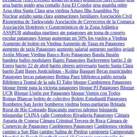
arsa barrio guido
arsa comallo
Arsa El Condor
arsa guardia mitre
Arsa obra Santa Clara
arsa viedma
Arturo Illia
Asamblea No
Nuclear
asfalto santa clara
asignaciones familiares
Asociación Civil
Rionegrina de Taekwondo
Asociación de Cerveceros de la Comarca
Asociación Hoteleros y Gastronómicos de la Zona Atlántica
ASSPUR
atahualpa martinez
ate patagones
ate toma de consejo
escolar patagones
Atenas
aumentan un 50% los vuelos a Viedma
Aumento de boleto en Viedma
Aumento de Tasas en Patagones
aumento de taxis Patagones
aumento salarial
aumento sueldos
aviadi
Avión Mirage Viedma
Banco Rojo Patagones
Banda Ilusión
bandera
baños modulares
Bapro Patagones
Barloventos
barrio 2 de
Enero
barrio 22 de abril
barrio obrero aniversario
barrio Santa Clara
barrio Zatti
Bases Justicialistas - Kolina
Basquet
Becas municipales
Patagones
becas patagones
Bettina Paez
biblioteca pablo neruda
Biblioteca Teatral de la sala El Tubo
bloque Cambiemos Patagones
bloque frente para la victoria patagones
bloque PJ Patagones
Bloque
UCR
Bloque Unión por Patagones
bloque Vamos con Todos
Boinas Blancas
boleto de colectivo
Boleto Estudiantil Patagones
Bomberos San Javier
bomberos viedma
bono-paritarias
Brigada
Rural de Río Colorado
Buscando nuevos talentos
búsqueda
búsquedas
CAINA
calle Comodoro Rivadavia Patagones
Cámara
Agraria de Conesa
Cámara Criminal Tercera de Roca
Cámara de
Comercio de Patagones
Cambiemos Patagones
Cambiemos viedma
camino a San Blas
camino Salina de Piedras
camioneta
Campeonato