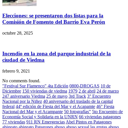
Elecciones: se presentaron dos listas para la
Comisión de Fomento del Barrio Eva Perón
octubre 28, 2025
Incendio en la zona del parque industrial de la
ciudad de Viedma
febrero 9, 2021
No comments found.
"Festival Sur Flamenco" 4ta Edición
0800-DROGAS
10 de
Diciembre
150 viviendas de viedma
1979
2 de abril
24 de marzo
247 aniversario Viedma
25 de mayo
3rd Track
3° Encuentro
Nacional por la Niñez
40 aniversario del traslado de la capital
federal
44º edición de Fiesta del Mar y el Acapamte
46° Fiesta
Nacional del Mar y el Acampante
50 fotografías”
5to Encuentro de
Economía Social y Solidaria en la UNRN
66 viviendas patagones
77 viviendas
911 RN Emergencias
Abel Pintos en Patagones
abigeato
abigeato Patagones
abuso
abuso sexual las grutas
abuso