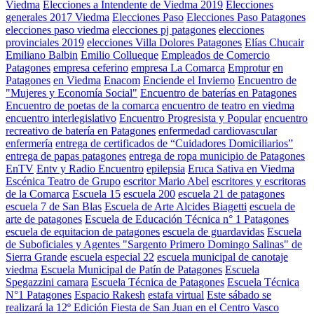
Viedma
Elecciones a Intendente de Viedma 2019
Elecciones
generales 2017 Viedma
Elecciones Paso
Elecciones Paso Patagones
elecciones paso viedma
elecciones pj patagones
elecciones
provinciales 2019
elecciones Villa Dolores Patagones
Elías Chucair
Emiliano Balbin
Emilio Collueque
Empleados de Comercio
Patagones
empresa ceferino
empresa La Comarca
Emprotur
en
Patagones
en Viedma
Enacom
Enciende el Invierno
Encuentro de
"Mujeres y Economía Social"
Encuentro de baterías en Patagones
Encuentro de poetas de la comarca
encuentro de teatro en viedma
encuentro interlegislativo
Encuentro Progresista y Popular
encuentro
recreativo de batería en Patagones
enfermedad cardiovascular
enfermería
entrega de certificados de “Cuidadores Domiciliarios”
entrega de papas patagones
entrega de ropa municipio de Patagones
EnTV
Entv y Radio Encuentro
epilepsia
Eruca Sativa en Viedma
Escénica Teatro de Grupo
escritor Mario Abel
escritores y escritoras
de la Comarca
Escuela 15
escuela 200
escuela 21 de patagones
escuela 7 de San Blas
Escuela de Arte Alcides Biagetti
escuela de
arte de patagones
Escuela de Educación Técnica n° 1 Patagones
escuela de equitacion de patagones
escuela de guardavidas
Escuela
de Suboficiales y Agentes "Sargento Primero Domingo Salinas" de
Sierra Grande
escuela especial 22
escuela municipal de canotaje
viedma
Escuela Municipal de Patín de Patagones
Escuela
Spegazzini camara
Escuela Técnica de Patagones
Escuela Técnica
N°1 Patagones
Espacio Rakesh
estafa virtual
Este sábado se
realizará la 12º Edición Fiesta de San Juan en el Centro Vasco