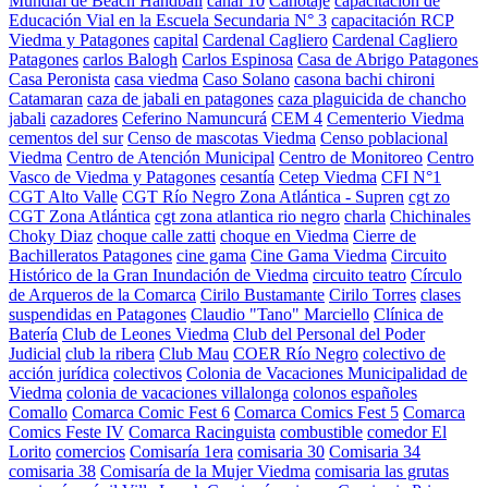
Mundial de Beach Handball
canal 10
Canotaje
capacitación de
Educación Vial en la Escuela Secundaria N° 3
capacitación RCP
Viedma y Patagones
capital
Cardenal Cagliero
Cardenal Cagliero
Patagones
carlos Balogh
Carlos Espinosa
Casa de Abrigo Patagones
Casa Peronista
casa viedma
Caso Solano
casona bachi chironi
Catamaran
caza de jabali en patagones
caza plaguicida de chancho
jabali
cazadores
Ceferino Namuncurá
CEM 4
Cementerio Viedma
cementos del sur
Censo de mascotas Viedma
Censo poblacional
Viedma
Centro de Atención Municipal
Centro de Monitoreo
Centro
Vasco de Viedma y Patagones
cesantía
Cetep Viedma
CFI N°1
CGT Alto Valle
CGT Río Negro Zona Atlántica - Supren
cgt zo
CGT Zona Atlántica
cgt zona atlantica rio negro
charla
Chichinales
Choky Diaz
choque calle zatti
choque en Viedma
Cierre de
Bachilleratos Patagones
cine gama
Cine Gama Viedma
Circuito
Histórico de la Gran Inundación de Viedma
circuito teatro
Círculo
de Arqueros de la Comarca
Cirilo Bustamante
Cirilo Torres
clases
suspendidas en Patagones
Claudio "Tano" Marciello
Clínica de
Batería
Club de Leones Viedma
Club del Personal del Poder
Judicial
club la ribera
Club Mau
COER Río Negro
colectivo de
acción jurídica
colectivos
Colonia de Vacaciones Municipalidad de
Viedma
colonia de vacaciones villalonga
colonos españoles
Comallo
Comarca Comic Fest 6
Comarca Comics Fest 5
Comarca
Comics Feste IV
Comarca Racinguista
combustible
comedor El
Lorito
comercios
Comisaría 1era
comisaria 30
Comisaria 34
comisaria 38
Comisaría de la Mujer Viedma
comisaria las grutas