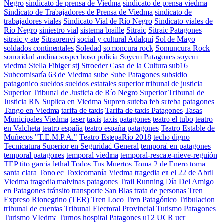
Negro
sindicato de prensa de Viedma
sindicato de prensa viedma
Sindicato de Trabajadores de Prensa de Viedma
sindicato de
trabajadores viales
Sindicato Vial de Río Negro
Sindicato viales de
Río Negro
siniestro vial
sistema braille
Sitraic
Sitraic Patagones
sitraic y ate
Sitraprenvi
social y cultural Adalquí
Sol de Mayo
soldados continentales
Soledad
somoncura rock
Somuncura Rock
sonoridad andina
sospechoso policía
Soyem Patagones
soyem
viedma
Stella Fibiger
stj
Stroeder Casa de la Cultura
sub16
Subcomisaría 63 de Viedma
sube
Sube Patagones
subsidio
patagonico
sueldos
sueldos estatales
superior tribunal de justicia
Superior Tribunal de Justicia de Río Negro
Superior Tribunal de
Justicia RN
Suplica en Viedma
Supren
suteba feb
suteba patagones
Tango en Viedma
tarifa de taxis
Tarifa de taxis Patagones
Tasas
Municipales Viedma
taser
taxis
taxis patagones
teatro el tubo
teatro
en Valcheta
teatro españa
teatro españa patagones
Teatro Estable de
Muñecos "T.E.M.P.A."
Teatro EstepaRio 2018
techo digno
Tecnicatura Superior en Seguridad General
temporal en patagones
temporal patagones
temporal viedma
temporal-rescate-nieve-reguión
TEP
tito garcia lethal
Todos Tus Muertos
Toma 2 de Enero
toma
santa clara
Tonolec
Toxicomanía Viedma
tragedia en el 22 de Abril
Viedma
tragedia malvinas patagones
Trail Running Día Del Amigo
en Patagones
tránsito
transporte San Blas
trata de personas
Tren
Expreso Rionegrino (TER)
Tren Loco
Tren Patagónico
Tribulacion
tribunal de cuentas
Tribunal Electoral Provincial
Turismo Patagones
Turismo VIedma
Turnos hospital Patagones
u12
UCR
ucr