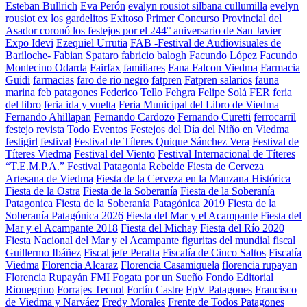
Esteban Bullrich
Eva Perón
evalyn rousiot silbana cullumilla
evelyn
rousiot
ex los gardelitos
Exitoso Primer Concurso Provincial del
Asador coronó los festejos por el 244° aniversario de San Javier
Expo Idevi
Ezequiel Urrutia
FAB -Festival de Audiovisuales de
Bariloche-
Fabian Spataro
fabricio balogh
Facundo López
Facundo
Montecino Odarda
Fairfax
familiares
Fana Falcon Viedma
Farmacia
Guidi
farmacias
faro de rio negro
fatpren
Fatpren salarios
fauna
marina
feb patagones
Federico Tello
Fehgra
Felipe Solá
FER
feria
del libro
feria ida y vuelta
Feria Municipal del Libro de Viedma
Fernando Ahillapan
Fernando Cardozo
Fernando Curetti
ferrocarril
festejo revista Todo Eventos
Festejos del Día del Niño en Viedma
festigirl
festival
Festival de Títeres Quique Sánchez Vera
Festival de
Títeres Viedma
Festival del Viento
Festival Internacional de Títeres
“T.E.M.P.A.”
Festival Patagonia Rebelde
Fiesta de Cerveza
Artesana de Viedma
Fiesta de la Cerveza en la Manzana Histórica
Fiesta de la Ostra
Fiesta de la Soberanía
Fiesta de la Soberanía
Patagonica
Fiesta de la Soberanía Patagónica 2019
Fiesta de la
Soberanía Patagónica 2026
Fiesta del Mar y el Acampante
Fiesta del
Mar y el Acampante 2018
Fiesta del Michay
Fiesta del Río 2020
Fiesta Nacional del Mar y el Acampante
figuritas del mundial
fiscal
Guillermo Ibáñez
Fiscal jefe Peralta
Fiscalía de Cinco Saltos
Fiscalía
Viedma
Florencia Alcaraz
Florencia Casamiquela
florencia rupayan
Florencia Rupayán
FMI
Fogata por un Sueño
Fondo Editorial
Rionegrino
Forrajes Tecnol
Fortín Castre
FpV Patagones
Francisco
de Viedma y Narváez
Fredy Morales
Frente de Todos Patagones