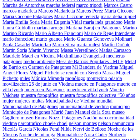
Marcha de Antorchas
marcha federal
marco tripodi
Marcos Castro
marcos madarieta
Marcos Madarietta
Marcos Perez
María Ciccone
Maria Ciccone Patagones
Maria Ciccone reelecta
maria delia ruppel
Maria Emilia Soria
María Eugenia Vidal
maría inés grandoso
María
Laura Guidolin
mariana arregui
Mariana Baraj en Patagones
Marino
Marino Ricardo
Mario Alberto Francioni
Mario de Rege Intendente
mario franccioni
mario guanca
Mario Guanca Genoveva Molinari
Paola Casadei
Mario Ian
Mario Silva
marta milesi
Martín Doñate
Martin Soria
Martin Vivanco
Massa Weretilneck
Matías Carrasco
Mauricio Macri en Viedma
Maximiliano Evangelisti
mecheras
patagones
medio ambiente
Mesa de Barrios Populares - MTE
Metal
de Barrio en Carmen de Patagones
Mi Bandera de Viedma
Miguel
Angel Flores
Miguel Picheto se reunió con Sergio Massa
Miguel
Pichetto
miles
Mónica Miranda
monólogo
montecino odarda
movilizacion 25 de junio en Viedma
muerte en Patagones
muerte en
villa lynch
muerto en Patagones
muerto en villa lynch
Muerto
Valcheta
muestra fotográfica
muestra fotográfica colectiva “50 años
mujer
mujeres
multas
Muncipalidad de Viedma
mundial
Municipalidad de Patagones
municipalidad de viedma
municipio
Municipio de Patagones
Murió Juan Manuel de la Sota
museo
Cagliero
museo Emma Nozzi Patagones
Nación
narcocriminalidad
viedma
narcotrafico choele choel
nelson montes
nelson namuncura
Nicolás García
Nicolas Peral
Nilda Nervi de Belloso
Noche de los
Museos
Noche de milonga
Nompalidece
Nora Cader
Norberto