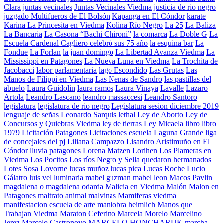
Clara
juntas vecinales
Juntas Vecinales Viedma
justicia de rio negro
juzgado Multifueros de El Bolsón
Kapanga en El Cóndor
karate
Karina La Princesita en Viedma
Kolina Río Negro
La 25
La Baliza
La Bancaria
La Casona “Bachi Chironi”
la comarca
La Doble G
La
Escuela Cardenal Cagliero celebró sus 75 año
la esquina bar
La
Fondue
La Forlan
la juan domingo
La Libertad Avanza Viedma
La
Mississippi en Patagones
La Nueva Luna en Viedma
La Trochita de
Jacobacci
labor parlamentaria
lago Escondido
Las Grutas
Las
Manos de Filippi en Viedma
Las Nenas de Sandro
las pastillas del
abuelo
Laura Guidolin
laura ramos
Laura Vinaya
Lavalle
Lazaro
Artola
Leandro Lascano
leandro massaccesi
Leandro Santoro
legislatura
legislatura de rio negro
Legislatura sesion diciembre 2019
lenguaje de señas
Leonardo Sarquis
lethal
Ley de Aborto
Ley de
Concursos y Quiebras Viedma
ley de tierras
Ley Micaela
libro
libro
1979
Licitación Patagones
Licitaciones escuela Laguna Grande
liga
de concejales del pj
Liliana Campazzo
Lisandro Aristimuño en El
Cóndor
lluvia patagones
Lorena Matzen
Lorihen
Los Plameras en
Viedma
Los Pocitos
Los ríos Negro y Sella quedaron hermanados
Lotes Sosa
Lovorne
lucas muñoz
lucas pica
Lucas Roche
Lucio
Gálatro
luis vel
luminaria
mabel guzman
mabel leon
Macos Pavlin
magdalena o
magdalena odarda
Malicia en Viedma
Malón
Malon en
Patagones
maltrato animal
malvinas
Mamiferas viedma
manifestacion escuela de arte
maniobra heimlich
Manos que
Trabajan Viedma
Maraton Ceferino
Marcela Morelo
Marcelino
Jerez
Marcelo Castronovo
MARCELO HONCHARUK
marcha