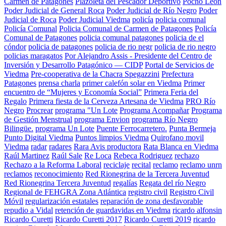
Carmen de Patagones
Plazoleta del Pescador Deportivo
Pocho León
Poder Judicial de General Roca
Poder Judicial de Río Negro
Poder
Judicial de Roca
Poder Judicial Viedma
policía
policia comunal
Policía Comunal
Policia Comunal de Carmen de Patagones
Policía
Comunal de Patagones
policia comunal patagones
policia de el
cóndor
policia de patagones
policia de rio negr
policia de rio negro
policias maragatos
Por Alejandro Assis - Presidente del Centro de
Inversión y Desarrollo Patagónico — CIDP
Portal de Servicios de
Viedma
Pre-cooperativa de la Chacra Spegazzini
Prefectura
Patagones
prensa charla
primer calefón solar en Viedma
Primer
encuentro de “Mujeres y Economía Social”
Primera Feria del
Regalo
Primera fiesta de la Cerveza Artesana de Viedma
PRO Río
Negro
Procrear
programa "Un Lote
Programa Acompañar
Programa
de Gestión Menstrual
programa Envion
programa Río Negro
Bilingüe.
programa Un Lote
Puente Ferrocarretero.
Punta Bermeja
Punto Digital Viedma
Puntos limpios Viedma
Quirofano movil
Viedma
radar
radares
Rara Avis productora
Rata Blanca en Viedma
Raúl Martinez
Raúl Sale
Re Loca
Rebeca Rodriguez
rechazo
Rechazo a la Reforma Laboral
reciclaje
recital
reclamo
reclamo unrn
reclamos
reconocimiento
Red Rionegrina de la Tercera Juventud
Red Rionegrina Tercera Juventud
regalías
Regata del río Negro
Regional de FEHGRA Zona Atlántica
registro civil
Registro Civil
Móvil
regularización estatales
reparación de zona desfavorable
repudio a Vidal
retención de guardavidas en Viedma
ricardo alfonsin
Ricardo Curetti
Ricardo Curetti 2017
Ricardo Curetti 2019
ricardo