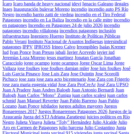
Ícaro
Icaro banda de heavy nacional
idevi
Ignacio Galeano
ilegales
Inaes
Inauguración bulevar Moreno
incendio
incendio auto PS Río
Negro
incendio barrio zatti de viedma
incendio en el Tiro Federal
Patagones
incendio en La Baliza
Incendio en la calle mitre
incendio
en patagones
Incendio en Patagones 24 de julio 2026
incendio
patagones
incendio villalonga
incendios patagones
inclusión
infraestructura
Ingeniero Huergo
Instituto de Políticas Públicas
Pablo Verani
Instituto Nacional de Asuntos Indígenas
intersindical
patagones
IPPV
IPROSS
Irineo Calvo
Irrompibles
Isaías Kremer
Iud
Ivan Ponce
Ivan Preuss
jabali
Javier Acevedo
javier iud
Jeremías Loza Moreno
jesus martinez
Jonatan García
Jonathan
Caracciolo
jorge ocampo
jorge ocampos
Jorge Oscar Lima
Jorge
Vallaza
jose foulkes
jose foulkes damian miler
Jose luis foulkes
José
Luis Garcia Pinasco
Jose Luis Zara
Jose Quintin
Jose Scorolli
Pichuco
jose zara
jose zara acto bicentenario
Jose Zara con Frigerio
jose zara maria eugenia vidal
Jose Zara ProCreAr
José Zara UPSO
Juan A Pradere
Juan Andres Balogh
Juan Antonio Bernardi
Juan
Balogh
Juan Carlos "Mono" Zuniga
juan carlos scalesi
juan carlos
schmid
Juan Manuel Reverter
Juan Pablo Barreno
Juan Pablo
Lozano
Juan Ponce
jubilados
juegos adultos mayores
Juegos
Bonaerenses 2017
Juegos Bonaerenses Patagones 2026
Juegos de la
Araucanía
Jueza del STJ Adriana Zaratiegui
juicios políticos en Río
Negro
Julieta Vinaya
Julieta “Toly” Hernández
Julio Alcalde
Julio
Aro en Carmen de Patagones
julio barcena
Julio Costantino
Junta
Electoral Municipal
junta vecinal 915 viviendas
junta vecinal Santa