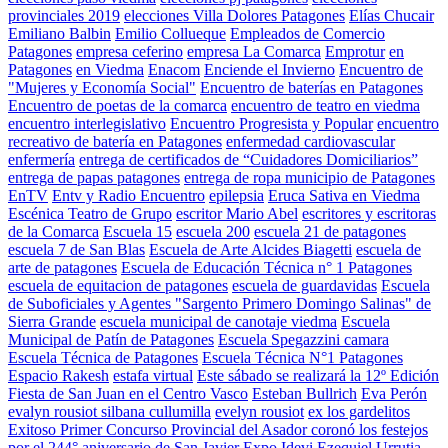
provinciales 2019
elecciones Villa Dolores Patagones
Elías Chucair
Emiliano Balbin
Emilio Collueque
Empleados de Comercio
Patagones
empresa ceferino
empresa La Comarca
Emprotur
en
Patagones
en Viedma
Enacom
Enciende el Invierno
Encuentro de
"Mujeres y Economía Social"
Encuentro de baterías en Patagones
Encuentro de poetas de la comarca
encuentro de teatro en viedma
encuentro interlegislativo
Encuentro Progresista y Popular
encuentro
recreativo de batería en Patagones
enfermedad cardiovascular
enfermería
entrega de certificados de “Cuidadores Domiciliarios”
entrega de papas patagones
entrega de ropa municipio de Patagones
EnTV
Entv y Radio Encuentro
epilepsia
Eruca Sativa en Viedma
Escénica Teatro de Grupo
escritor Mario Abel
escritores y escritoras
de la Comarca
Escuela 15
escuela 200
escuela 21 de patagones
escuela 7 de San Blas
Escuela de Arte Alcides Biagetti
escuela de
arte de patagones
Escuela de Educación Técnica n° 1 Patagones
escuela de equitacion de patagones
escuela de guardavidas
Escuela
de Suboficiales y Agentes "Sargento Primero Domingo Salinas" de
Sierra Grande
escuela municipal de canotaje viedma
Escuela
Municipal de Patín de Patagones
Escuela Spegazzini camara
Escuela Técnica de Patagones
Escuela Técnica N°1 Patagones
Espacio Rakesh
estafa virtual
Este sábado se realizará la 12º Edición
Fiesta de San Juan en el Centro Vasco
Esteban Bullrich
Eva Perón
evalyn rousiot silbana cullumilla
evelyn rousiot
ex los gardelitos
Exitoso Primer Concurso Provincial del Asador coronó los festejos
por el 244° aniversario de San Javier
Expo Idevi
Ezequiel Urrutia