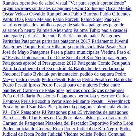
Ramirez
operativo de salud visual "Ver para seguir aprendiendo"
organizaciones sindicales patagones
Oscar Collueque
Oscar Meilán
Oscar Veloso
Osvaldo Rampellotto
Pablo Barreno
Pablo Cifuentes
Pablo Diaz
Pablo Melano
Pablo Porcelli
Pablo Soler
Pago de
salarios empleados públicos
pago de salarios patagones
pago de
salarios río negro
Palmieri Alejandro
Paloma Tubio
paola casadei
paraepade
paritarias docente
Paritarias municipales Patagones
Paritarias Patagones
paritarias patagones 2017
Parlamento Juvenil
Patagones
Parque Eolico Villalonga
partido socialista
Pasaje San
José de Mayo Patagones
Pase a planta municipales Viedma
Pasó el
4° Festival Internacional de Cine Social del Río Negro
patagones
Patagones aprobó el Presupuesto 2019
Patagonia Comic Fest
patin
Patrulla Ambiental del Escuadrón 34 Bariloche de Gendarmería
Nacional
Paulo Bykaluk
pavimentación
pedido de captura
Pedro
Meyer
pedro pesatti
Pedro Pesatti Edersa
Pedro Pesatti en Bariloche
Pedro Pesatti Ipross
Pedro Pesatti paro de mujeres
Pelea entre
bandas en Carmen de Patagones
pelucas oncológicas patagones
Peña del Bailarin
Pensiones Patagones
periodista y escritor Carlos
Espinosa
Perla Prigoshin
Peronismo Militante
Pesatti - Weretilneck
Pesca infantil San Blas
Pier
pirotecnia patagones
pirotecnia viedma
PJ - FpV Patagones
PJ Patagones
plan 25 viviendas de patagones
Plan Castello
Plan Fines en Cagliero
plaza alsina
plaza Lacarra de
Carmen de Patagones
Plazoleta del Pescador Deportivo
Pocho León
Poder Judicial de General Roca
Poder Judicial de Río Negro
Poder
Judicial de Roca
Poder Judicial Viedma
policía
Policía Comunal