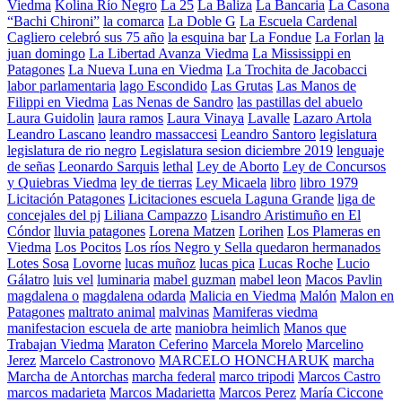
Viedma
Kolina Río Negro
La 25
La Baliza
La Bancaria
La Casona
“Bachi Chironi”
la comarca
La Doble G
La Escuela Cardenal
Cagliero celebró sus 75 año
la esquina bar
La Fondue
La Forlan
la
juan domingo
La Libertad Avanza Viedma
La Mississippi en
Patagones
La Nueva Luna en Viedma
La Trochita de Jacobacci
labor parlamentaria
lago Escondido
Las Grutas
Las Manos de
Filippi en Viedma
Las Nenas de Sandro
las pastillas del abuelo
Laura Guidolin
laura ramos
Laura Vinaya
Lavalle
Lazaro Artola
Leandro Lascano
leandro massaccesi
Leandro Santoro
legislatura
legislatura de rio negro
Legislatura sesion diciembre 2019
lenguaje
de señas
Leonardo Sarquis
lethal
Ley de Aborto
Ley de Concursos
y Quiebras Viedma
ley de tierras
Ley Micaela
libro
libro 1979
Licitación Patagones
Licitaciones escuela Laguna Grande
liga de
concejales del pj
Liliana Campazzo
Lisandro Aristimuño en El
Cóndor
lluvia patagones
Lorena Matzen
Lorihen
Los Plameras en
Viedma
Los Pocitos
Los ríos Negro y Sella quedaron hermanados
Lotes Sosa
Lovorne
lucas muñoz
lucas pica
Lucas Roche
Lucio
Gálatro
luis vel
luminaria
mabel guzman
mabel leon
Macos Pavlin
magdalena o
magdalena odarda
Malicia en Viedma
Malón
Malon en
Patagones
maltrato animal
malvinas
Mamiferas viedma
manifestacion escuela de arte
maniobra heimlich
Manos que
Trabajan Viedma
Maraton Ceferino
Marcela Morelo
Marcelino
Jerez
Marcelo Castronovo
MARCELO HONCHARUK
marcha
Marcha de Antorchas
marcha federal
marco tripodi
Marcos Castro
marcos madarieta
Marcos Madarietta
Marcos Perez
María Ciccone