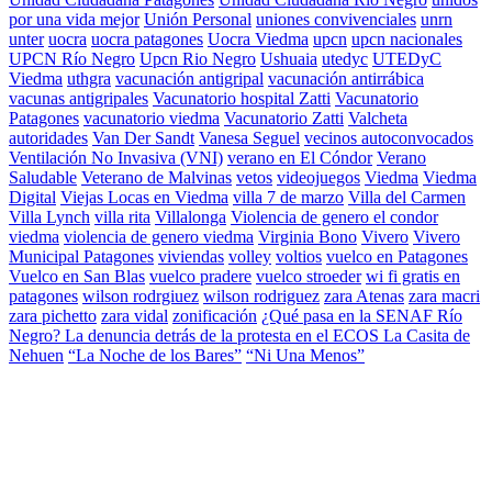
por una vida mejor
Unión Personal
uniones convivenciales
unrn
unter
uocra
uocra patagones
Uocra Viedma
upcn
upcn nacionales
UPCN Río Negro
Upcn Rio Negro
Ushuaia
utedyc
UTEDyC
Viedma
uthgra
vacunación antigripal
vacunación antirrábica
vacunas antigripales
Vacunatorio hospital Zatti
Vacunatorio
Patagones
vacunatorio viedma
Vacunatorio Zatti
Valcheta
autoridades
Van Der Sandt
Vanesa Seguel
vecinos autoconvocados
Ventilación No Invasiva (VNI)
verano en El Cóndor
Verano
Saludable
Veterano de Malvinas
vetos
videojuegos
Viedma
Viedma
Digital
Viejas Locas en Viedma
villa 7 de marzo
Villa del Carmen
Villa Lynch
villa rita
Villalonga
Violencia de genero el condor
viedma
violencia de genero viedma
Virginia Bono
Vivero
Vivero
Municipal Patagones
viviendas
volley
voltios
vuelco en Patagones
Vuelco en San Blas
vuelco pradere
vuelco stroeder
wi fi gratis en
patagones
wilson rodrgiuez
wilson rodriguez
zara Atenas
zara macri
zara pichetto
zara vidal
zonificación
¿Qué pasa en la SENAF Río
Negro? La denuncia detrás de la protesta en el ECOS La Casita de
Nehuen
“La Noche de los Bares”
“Ni Una Menos”