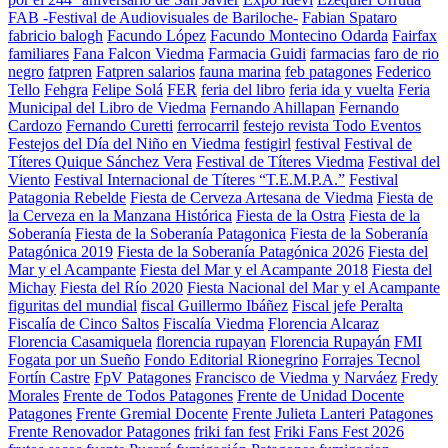
FAB -Festival de Audiovisuales de Bariloche-
Fabian Spataro
fabricio balogh
Facundo López
Facundo Montecino Odarda
Fairfax
familiares
Fana Falcon Viedma
Farmacia Guidi
farmacias
faro de rio
negro
fatpren
Fatpren salarios
fauna marina
feb patagones
Federico
Tello
Fehgra
Felipe Solá
FER
feria del libro
feria ida y vuelta
Feria
Municipal del Libro de Viedma
Fernando Ahillapan
Fernando
Cardozo
Fernando Curetti
ferrocarril
festejo revista Todo Eventos
Festejos del Día del Niño en Viedma
festigirl
festival
Festival de
Títeres Quique Sánchez Vera
Festival de Títeres Viedma
Festival del
Viento
Festival Internacional de Títeres “T.E.M.P.A.”
Festival
Patagonia Rebelde
Fiesta de Cerveza Artesana de Viedma
Fiesta de
la Cerveza en la Manzana Histórica
Fiesta de la Ostra
Fiesta de la
Soberanía
Fiesta de la Soberanía Patagonica
Fiesta de la Soberanía
Patagónica 2019
Fiesta de la Soberanía Patagónica 2026
Fiesta del
Mar y el Acampante
Fiesta del Mar y el Acampante 2018
Fiesta del
Michay
Fiesta del Río 2020
Fiesta Nacional del Mar y el Acampante
figuritas del mundial
fiscal Guillermo Ibáñez
Fiscal jefe Peralta
Fiscalía de Cinco Saltos
Fiscalía Viedma
Florencia Alcaraz
Florencia Casamiquela
florencia rupayan
Florencia Rupayán
FMI
Fogata por un Sueño
Fondo Editorial Rionegrino
Forrajes Tecnol
Fortín Castre
FpV Patagones
Francisco de Viedma y Narváez
Fredy
Morales
Frente de Todos Patagones
Frente de Unidad Docente
Patagones
Frente Gremial Docente
Frente Julieta Lanteri Patagones
Frente Renovador Patagones
friki fan fest
Friki Fans Fest 2026