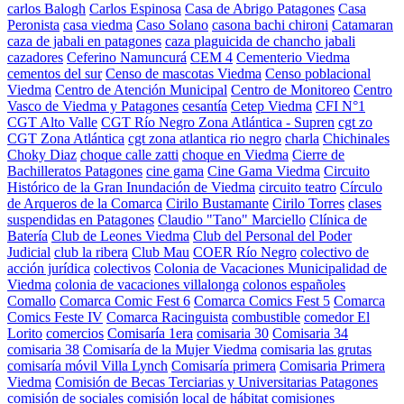
carlos Balogh
Carlos Espinosa
Casa de Abrigo Patagones
Casa
Peronista
casa viedma
Caso Solano
casona bachi chironi
Catamaran
caza de jabali en patagones
caza plaguicida de chancho jabali
cazadores
Ceferino Namuncurá
CEM 4
Cementerio Viedma
cementos del sur
Censo de mascotas Viedma
Censo poblacional
Viedma
Centro de Atención Municipal
Centro de Monitoreo
Centro
Vasco de Viedma y Patagones
cesantía
Cetep Viedma
CFI N°1
CGT Alto Valle
CGT Río Negro Zona Atlántica - Supren
cgt zo
CGT Zona Atlántica
cgt zona atlantica rio negro
charla
Chichinales
Choky Diaz
choque calle zatti
choque en Viedma
Cierre de
Bachilleratos Patagones
cine gama
Cine Gama Viedma
Circuito
Histórico de la Gran Inundación de Viedma
circuito teatro
Círculo
de Arqueros de la Comarca
Cirilo Bustamante
Cirilo Torres
clases
suspendidas en Patagones
Claudio "Tano" Marciello
Clínica de
Batería
Club de Leones Viedma
Club del Personal del Poder
Judicial
club la ribera
Club Mau
COER Río Negro
colectivo de
acción jurídica
colectivos
Colonia de Vacaciones Municipalidad de
Viedma
colonia de vacaciones villalonga
colonos españoles
Comallo
Comarca Comic Fest 6
Comarca Comics Fest 5
Comarca
Comics Feste IV
Comarca Racinguista
combustible
comedor El
Lorito
comercios
Comisaría 1era
comisaria 30
Comisaria 34
comisaria 38
Comisaría de la Mujer Viedma
comisaria las grutas
comisaría móvil Villa Lynch
Comisaría primera
Comisaria Primera
Viedma
Comisión de Becas Terciarias y Universitarias Patagones
comisión de sociales
comisión local de hábitat
comisiones