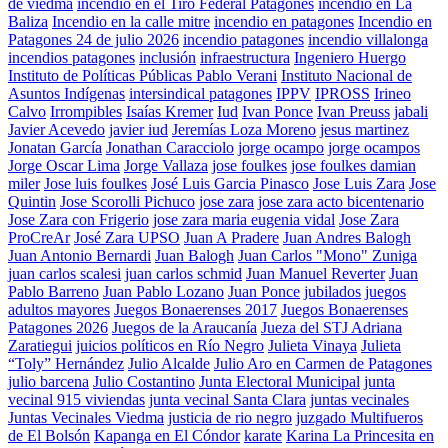
de viedma
incendio en el Tiro Federal Patagones
incendio en La
Baliza
Incendio en la calle mitre
incendio en patagones
Incendio en
Patagones 24 de julio 2026
incendio patagones
incendio villalonga
incendios patagones
inclusión
infraestructura
Ingeniero Huergo
Instituto de Políticas Públicas Pablo Verani
Instituto Nacional de
Asuntos Indígenas
intersindical patagones
IPPV
IPROSS
Irineo
Calvo
Irrompibles
Isaías Kremer
Iud
Ivan Ponce
Ivan Preuss
jabali
Javier Acevedo
javier iud
Jeremías Loza Moreno
jesus martinez
Jonatan García
Jonathan Caracciolo
jorge ocampo
jorge ocampos
Jorge Oscar Lima
Jorge Vallaza
jose foulkes
jose foulkes damian
miler
Jose luis foulkes
José Luis Garcia Pinasco
Jose Luis Zara
Jose
Quintin
Jose Scorolli Pichuco
jose zara
jose zara acto bicentenario
Jose Zara con Frigerio
jose zara maria eugenia vidal
Jose Zara
ProCreAr
José Zara UPSO
Juan A Pradere
Juan Andres Balogh
Juan Antonio Bernardi
Juan Balogh
Juan Carlos "Mono" Zuniga
juan carlos scalesi
juan carlos schmid
Juan Manuel Reverter
Juan
Pablo Barreno
Juan Pablo Lozano
Juan Ponce
jubilados
juegos
adultos mayores
Juegos Bonaerenses 2017
Juegos Bonaerenses
Patagones 2026
Juegos de la Araucanía
Jueza del STJ Adriana
Zaratiegui
juicios políticos en Río Negro
Julieta Vinaya
Julieta
“Toly” Hernández
Julio Alcalde
Julio Aro en Carmen de Patagones
julio barcena
Julio Costantino
Junta Electoral Municipal
junta
vecinal 915 viviendas
junta vecinal Santa Clara
juntas vecinales
Juntas Vecinales Viedma
justicia de rio negro
juzgado Multifueros
de El Bolsón
Kapanga en El Cóndor
karate
Karina La Princesita en