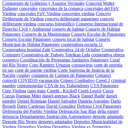
Comisiones de Gobierno y Asuntos Vecinales
Concejal Walter
Dalinger
concejales
concejales de la comarca
concejales del FpV
Viedma
concejales FpV Viedma
concejales viedma
Concejo
Deliberante de Viedma
concejo deliberante patagones
concejo
deliberante viedma
concurso fotográfico
Congreso Internacional de
Derecho Civil y Ambiental
consejo de habitat
Consejo de Hábitat
Patagones
Consejo de la Magistratura
Consejo Escolar de Patagones
Consejo Escolar Patagones
consejo local de habitat
Consejo
Municipal de Hábitat Patagones
cooperadora escuela 11
Cooperadora hospital Zatti
Cooperativa 24 de Octubre
Cooperativa
Contranvi
Cooperativa de Trabajo Tutelkan Ltda
cooperativa obrera
coopreco
Coordinación de Programas Sanitarios Patagones
Coral
del Río Negro
Coro Ramirez Urtazun
coronavirus
corte de energía
en sao
corte de puente viedma
Corte Suprema de Justicia de la
Nación
cosplay
costanera de Carmen de Patagones
Cotranvi
cotravili
COVID19 vacunación
Cráneo Combativo
Creed 2
criminal
mambo
criptomonedas
CTA de los Trabajadores
CTA Patagones
Ctep Viedma
cupo trans
Curetti - Kiciloff
Currú Leuvú
Curza
Curzas
Damian Miler
daniel antenao Black
Daniel Badié
daniel
paredes
Daniel Relmuan
Daniel Salvador
Daniela Agostino
Dario
Berardi
Dario Cardenas
David González
Defensa Civil Patagones
Defensoria del Pueblo Viedma
Delegación San Blas
delia ruppel
denuncia
Departamento Sustracción Automotores
deporte adaptado
Deporte Río Negro
deportes adaptados
Deportes Municipalidad de
Viedma
Deportivo Viedma
Deportivo Viedma vs Temperley