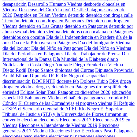
desaparición
Desarrollo Humano Viedma
desborde cloacales en
Viedma
Descenso del Currú Leuvú
Desfile Patagones marzo de
2026
Despidos en Telám Viedma
detenido
detenido con droga calle
Tucunán
detenido con droga en Patagones
Detenido con droga en
Viedma
detenido en Las Grutas
detenido en Patagones
detenido por
abuso sexual
detenido viedma
detenidos con cocaíana en Patagones
detenidos con cocaina
Día de la Independencia en Pradere
día de la
orca
Día de la Primavera en Patagones
Día del Inmigrante Viedma
día del locutor
Día del Niño en Patagones
Día del Niño en Viedma
Dia del Periodista en Patagones
Día del Trabajador de Prensa
Día
Internacional de la Danza
Día Mundial de la Diabetes
diario
Noticias de la Costa
Diego Andrade
Diego Frenkel en Viedma
Diego Rodil
Diego Santos
diplomas del Curzas
Diputada Provincial
Anahí Bilbao
Diputada UCR Rio Negro
discapacidad
discriminación
DOCENTE
docente feb
Dolores Tubio
DPA
droga
droga en viedma
droga y detenido en Patagones
drone splif
duelo
ebriedad
Eclipse Solar Total Patagónico diciembre 2020
educación
especial
El Bahiano en Viedma
el bañado patagones
el condor
El
Cóndor
El Cuento de las Comadrejas
el progreso viedma
El Refugio
- ESFA
el Secretario General de APEL Río Negro
El Superior
Tribunal de Justicia (STJ) y la Universidad de Flores firmaron un
convenio
eleccion
elecciones
Elecciones 2017
Elecciones 2019 en
Viedma
Elecciones a Intendente de Viedma 2019
Elecciones
generales 2017 Viedma
Elecciones Paso
Elecciones Paso Patagones
elecciones paso viedma
elecciones pj patagones
elecciones