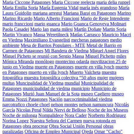
Maria Ciccone Patagones
Maria Ciccone reelecta
maria delia ruppel
Maria Emilia Soria
María Eugenia Vidal
maría inés grandoso
María
Laura Guidolin
mariana arregui
Mariana Baraj en Patagones
Marino
Marino Ricardo
Mario Alberto Francioni
Mario de Rege Intendente
mario franccioni
mario guanca
Mario Guanca Genoveva Molinari
Paola Casadei
Mario Ian
marta milesi
Martín Doñate
Martin Soria
Martin Vivanco
Massa Weretilneck
Matías Carrasco
Mauricio Macri
en Viedma
Maximiliano Evangelisti
mecheras patagones
medio
ambiente
Mesa de Barrios Populares - MTE
Metal de Barrio en
Carmen de Patagones
Mi Bandera de Viedma
Miguel Angel Flores
Miguel Picheto se reunió con Sergio Massa
Miguel Pichetto
miles
Mónica Miranda
monólogo
montecino odarda
movilizacion 25 de
junio en Viedma
muerte en Patagones
muerte en villa lynch
muerto
en Patagones
muerto en villa lynch
Muerto Valcheta
muestra
fotográfica
muestra fotográfica colectiva “50 años
mujer
mujeres
multas
Muncipalidad de Viedma
mundial
Municipalidad de
Patagones
municipalidad de viedma
municipio
Municipio de
Patagones
Murió Juan Manuel de la Sota
museo Cagliero
museo
Emma Nozzi Patagones
Nación
narcocriminalidad viedma
narcotrafico choele choel
nelson montes
nelson namuncura
Nicolás
García
Nicolas Peral
Nilda Nervi de Belloso
Noche de los Museos
Noche de milonga
Nompalidece
Nora Cader
Norberto Rodriguez
Norina Lopez
Nuestra Señora del Carmen
nueva rotonda en
Patagones
obra procrear
Obra Social Unión Personal
obras
paralizadas
Oficina de Empleo Municipal
Ojeda
Omar "Cacho"