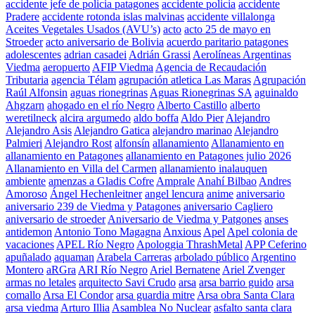
accidente jefe de policia patagones
accidente policia
accidente
Pradere
accidente rotonda islas malvinas
accidente villalonga
Aceites Vegetales Usados (AVU’s)
acto
acto 25 de mayo en
Stroeder
acto aniversario de Bolivia
acuerdo paritario patagones
adolescentes
adrian casadei
Adrián Grassi
Aerolíneas Argentinas
Viedma
aeropuerto
AFIP Viedma
Agencia de Recaudación
Tributaria
agencia Télam
agrupación atletica Las Maras
Agrupación
Raúl Alfonsin
aguas rionegrinas
Aguas Rionegrinas SA
aguinaldo
Ahgzarn
ahogado en el río Negro
Alberto Castillo
alberto
weretilneck
alcira argumedo
aldo boffa
Aldo Pier
Alejandro
Alejandro Asis
Alejandro Gatica
alejandro marinao
Alejandro
Palmieri
Alejandro Rost
alfonsín
allanamiento
Allanamiento en
allanamiento en Patagones
allanamiento en Patagones julio 2026
Allanamiento en Villa del Carmen
allanamiento inalauquen
ambiente
amenzas a Gladis Cofre
Amprale
Anahí Bilbao
Andres
Amoroso
Ángel Hechenleitner
angel lencura
anime
aniversario
aniversario 239 de Viedma y Patagones
aniversario Cagliero
aniversario de stroeder
Aniversario de Viedma y Patgones
anses
antidemon
Antonio Tono Magagna
Anxious
Apel
Apel colonia de
vacaciones
APEL Río Negro
Apologgia ThrashMetal
APP Ceferino
apuñalado
aquaman
Arabela Carreras
arbolado público
Argentino
Montero
aRGra
ARI Río Negro
Ariel Bernatene
Ariel Zvenger
armas no letales
arquitecto Savi Crudo
arsa
arsa barrio guido
arsa
comallo
Arsa El Condor
arsa guardia mitre
Arsa obra Santa Clara
arsa viedma
Arturo Illia
Asamblea No Nuclear
asfalto santa clara