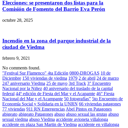
Elecciones: se presentaron dos listas para la
Comisión de Fomento del Barrio Eva Perón
octubre 28, 2025
Incendio en la zona del parque industrial de la
ciudad de Viedma
febrero 9, 2021
No comments found.
"Festival Sur Flamenco" 4ta Edición
0800-DROGAS
10 de
Diciembre
150 viviendas de viedma
1979
2 de abril
24 de marzo
247 aniversario Viedma
25 de mayo
3rd Track
3° Encuentro
Nacional por la Niñez
40 aniversario del traslado de la capital
federal
44º edición de Fiesta del Mar y el Acapamte
46° Fiesta
Nacional del Mar y el Acampante
50 fotografías”
5to Encuentro de
Economía Social y Solidaria en la UNRN
66 viviendas patagones
77 viviendas
911 RN Emergencias
Abel Pintos en Patagones
abigeato
abigeato Patagones
abuso
abuso sexual las grutas
abuso
sexual viedma
abuso Viedma
accidente avioneta villalonga
accidente en plaza San Martin de Viedma
accidente en villalonga