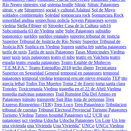
Río Negro
siniestro vial
sistema braille
Sitraic
Sitraic Patagones
sitraic y ate
Sitraprenvi
social y cultural Adalquí
Sol de Mayo
soldados continentales
Soledad
somoncura rock
Somuncura Rock
sonoridad andina
sospechoso policía
Soyem Patagones
soyem
viedma
Stella Fibiger
stj
Stroeder Casa de la Cultura
sub16
Subcomisaría 63 de Viedma
sube
Sube Patagones
subsidio
patagonico
sueldos
sueldos estatales
superior tribunal de justicia
Superior Tribunal de Justicia de Río Negro
Superior Tribunal de
Justicia RN
Suplica en Viedma
Supren
suteba feb
suteba patagones
tarifa de taxis
Tarifa de taxis Patagones
Tasas Municipales Viedma
taser
taxis
taxis patagones
teatro el tubo
teatro en Valcheta
teatro
españa
teatro españa patagones
Teatro Estable de Muñecos
"T.E.M.P.A."
Teatro EstepaRio 2018
techo digno
Tecnicatura
Superior en Seguridad General
temporal en patagones
temporal
patagones
temporal viedma
temporal-rescate-nieve-reguión
TEP
tito
garcia lethal
Todos Tus Muertos
Toma 2 de Enero
toma santa clara
Tonolec
Toxicomanía Viedma
tragedia en el 22 de Abril Viedma
tragedia malvinas patagones
Trail Running Día Del Amigo en
Patagones
tránsito
transporte San Blas
trata de personas
Tren
Expreso Rionegrino (TER)
Tren Loco
Tren Patagónico
Tribulacion
tribunal de cuentas
Tribunal Electoral Provincial
Turismo Patagones
Turismo VIedma
Turnos hospital Patagones
u12
UCR
ucr
patagones
ucr viedma
Udocba
Udocba Patagones
Un Lote
Un lote
una vivienda
una Vivienda
Una Vivienda"
UNCo
UNCo Viedma
Unidad Ciudadana Patagones
Unidad Ciudadana Río Negro
unidos