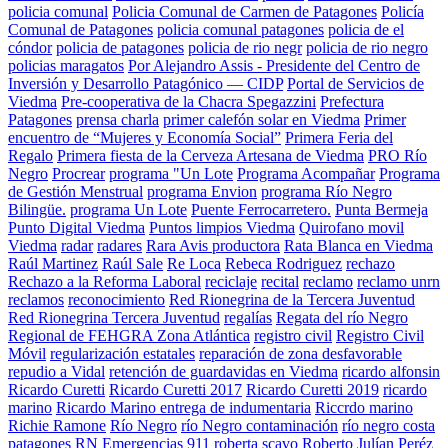
policia comunal
Policia Comunal de Carmen de Patagones
Policía
Comunal de Patagones
policia comunal patagones
policia de el
cóndor
policia de patagones
policia de rio negr
policia de rio negro
policias maragatos
Por Alejandro Assis - Presidente del Centro de
Inversión y Desarrollo Patagónico — CIDP
Portal de Servicios de
Viedma
Pre-cooperativa de la Chacra Spegazzini
Prefectura
Patagones
prensa charla
primer calefón solar en Viedma
Primer
encuentro de “Mujeres y Economía Social”
Primera Feria del
Regalo
Primera fiesta de la Cerveza Artesana de Viedma
PRO Río
Negro
Procrear
programa "Un Lote
Programa Acompañar
Programa
de Gestión Menstrual
programa Envion
programa Río Negro
Bilingüe.
programa Un Lote
Puente Ferrocarretero.
Punta Bermeja
Punto Digital Viedma
Puntos limpios Viedma
Quirofano movil
Viedma
radar
radares
Rara Avis productora
Rata Blanca en Viedma
Raúl Martinez
Raúl Sale
Re Loca
Rebeca Rodriguez
rechazo
Rechazo a la Reforma Laboral
reciclaje
recital
reclamo
reclamo unrn
reclamos
reconocimiento
Red Rionegrina de la Tercera Juventud
Red Rionegrina Tercera Juventud
regalías
Regata del río Negro
Regional de FEHGRA Zona Atlántica
registro civil
Registro Civil
Móvil
regularización estatales
reparación de zona desfavorable
repudio a Vidal
retención de guardavidas en Viedma
ricardo alfonsin
Ricardo Curetti
Ricardo Curetti 2017
Ricardo Curetti 2019
ricardo
marino
Ricardo Marino entrega de indumentaria
Riccrdo marino
Richie Ramone
Río Negro
río Negro contaminación
río negro costa
patagones
RN Emergencias 911
roberta scavo
Roberto Julían Peréz