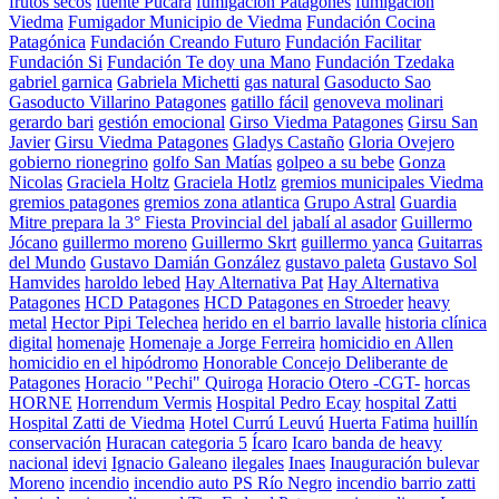
frutos secos
fuente Pucará
fumigación Patagones
fumigacion
Viedma
Fumigador Municipio de Viedma
Fundación Cocina
Patagónica
Fundación Creando Futuro
Fundación Facilitar
Fundación Si
Fundación Te doy una Mano
Fundación Tzedaka
gabriel garnica
Gabriela Michetti
gas natural
Gasoducto Sao
Gasoducto Villarino Patagones
gatillo fácil
genoveva molinari
gerardo bari
gestión emocional
Girso Viedma Patagones
Girsu San
Javier
Girsu Viedma Patagones
Gladys Castaño
Gloria Ovejero
gobierno rionegrino
golfo San Matías
golpeo a su bebe
Gonza
Nicolas
Graciela Holtz
Graciela Hotlz
gremios municipales Viedma
gremios patagones
gremios zona atlantica
Grupo Astral
Guardia
Mitre prepara la 3° Fiesta Provincial del jabalí al asador
Guillermo
Jócano
guillermo moreno
Guillermo Skrt
guillermo yanca
Guitarras
del Mundo
Gustavo Damián González
gustavo paleta
Gustavo Sol
Hamvides
haroldo lebed
Hay Alternativa Pat
Hay Alternativa
Patagones
HCD Patagones
HCD Patagones en Stroeder
heavy
metal
Hector Pipi Telechea
herido en el barrio lavalle
historia clínica
digital
homenaje
Homenaje a Jorge Ferreira
homicidio en Allen
homicidio en el hipódromo
Honorable Concejo Deliberante de
Patagones
Horacio "Pechi" Quiroga
Horacio Otero -CGT-
horcas
HORNE
Horrendum Vermis
Hospital Pedro Ecay
hospital Zatti
Hospital Zatti de Viedma
Hotel Currú Leuvú
Huerta Fatima
huillín
conservación
Huracan categoria 5
Ícaro
Icaro banda de heavy
nacional
idevi
Ignacio Galeano
ilegales
Inaes
Inauguración bulevar
Moreno
incendio
incendio auto PS Río Negro
incendio barrio zatti