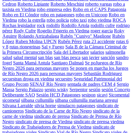
Cedron
Roberto Lipiante
Roberto Meschini
roberto vargas
robo a
taxista en Viedma
robo empresa edes
Robo en el CAPS Patagonia
Robo en El Cóndor
robo en patagones
robo en Unicoop
Robo en
Viedma
robo la estrella
robo policia
robo taxi
robo viedma
ROCA
Rochas legislador
rock
rodolfo
Rodolfo Artola
rodolfo cufre
rodrigo
pérez
Rody Cufre
Rogelio Frigerio en Viedma
roger garcia
Roky
Aguirre
Rolando Arrizabalaga
Rubén "Cuniyo" Maglione
Rubén
López
Ruben Molina UPCN
Rubén Pérez
ruta 23 accidente
rutas 6
y 8
rutas rionegrinas
Sal y Fuego
Sala B de la Cámara Criminal de
la Primera Circunscripción
Sala del Libertador
salarios
salmonella
salud
salud mental
san blas
san blas pesca
san javier
sanción
sandro
fogel
Santa Mamá Antula
Santiago Dalmaú
Se poJuegos de Río
Negro 2026 para personas mayores
Se ponen en marcha los Juegos
de Río Negro 2026 para personas mayores
Sebastián Rodriguez
secuestran droga en viedma
secuestro
Seguridad Patrimonial del
Grupo Pecom
SENAF Río Negro
sentada de padres CEM 4
Sergio
Massa
Sergio Palazzo
sergio wisky
Serpentor
sesión
sesión Concejo
Deliberante SAO
Sesión HCD Patagones
sesipon
sicavi
Sicomental
sicometal
silbana cullumilla
silbana cullumilla mariana arregui
Silvana Larralde
silvia horne
simulacro patagones
sindicato de
camioneros
Sindicato de la Carne de Río Negro
sindicato de la
carne de viedma
sindicato de prensa
Sindicato de Prensa de Río
Negro
sindicato de prensa de Viedma
sindicato de prensa viedma
Sindicato de Trabajadores de Prensa de Viedma
sindicato de
trabajadores viales
Sindicato Vial de Río Negro
Sindicato viales de