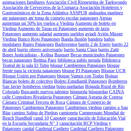
asignaciones familiares
Asociación Civil Rionegrina de Taekwondo
Asociación de Cerveceros de la Comarca
Asociación Hoteleros y
Gastronómicos de la Zona Atlántica
ASSPUR
atahualpa martinez
ate patagones
ate toma de consejo escolar patagones
Atenas
aumentan un 50% los vuelos a Viedma
Aumento de boleto en
Viedma
Aumento de Tasas en Patagones
aumento de taxis
Patagones
aumento salarial
aumento sueldos
aviadi
Avión Mirage
Viedma
Banco Rojo Patagones
Banda Ilusión
bandera
baños
modulares
Bapro Patagones
Barloventos
barrio 2 de Enero
barrio 22
de abril
barrio obrero aniversario
barrio Santa Clara
barrio Zatti
Bases Justicialistas - Kolina
Basquet
Becas municipales Patagones
becas patagones
Bettina Paez
biblioteca pablo neruda
Biblioteca
Teatral de la sala El Tubo
bloque Cambiemos Patagones
bloque
frente para la victoria patagones
bloque PJ Patagones
Bloque UCR
Bloque Unión por Patagones
bloque Vamos con Todos
Boinas
Blancas
boleto de colectivo
Boleto Estudiantil Patagones
Bomberos
San Javier
bomberos viedma
bono-paritarias
Brigada Rural de Río
Colorado
Buscando nuevos talentos
búsqueda
búsquedas
CAINA
calle Comodoro Rivadavia Patagones
Cámara Agraria de Conesa
Cámara Criminal Tercera de Roca
Cámara de Comercio de
Patagones
Cambiemos Patagones
Cambiemos viedma
camino a San
Blas
camino Salina de Piedras
camioneta
Campeonato Mundial de
Beach Handball
canal 10
Canotaje
capacitación de Educación Vial
en la Escuela Secundaria N° 3
capacitación RCP Viedma y
Patagones
capital
Cardenal Cagliero
Cardenal Cagliero Patagones