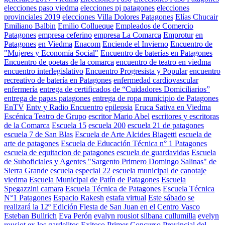
elecciones paso viedma
elecciones pj patagones
elecciones
provinciales 2019
elecciones Villa Dolores Patagones
Elías Chucair
Emiliano Balbin
Emilio Collueque
Empleados de Comercio
Patagones
empresa ceferino
empresa La Comarca
Emprotur
en
Patagones
en Viedma
Enacom
Enciende el Invierno
Encuentro de
"Mujeres y Economía Social"
Encuentro de baterías en Patagones
Encuentro de poetas de la comarca
encuentro de teatro en viedma
encuentro interlegislativo
Encuentro Progresista y Popular
encuentro
recreativo de batería en Patagones
enfermedad cardiovascular
enfermería
entrega de certificados de “Cuidadores Domiciliarios”
entrega de papas patagones
entrega de ropa municipio de Patagones
EnTV
Entv y Radio Encuentro
epilepsia
Eruca Sativa en Viedma
Escénica Teatro de Grupo
escritor Mario Abel
escritores y escritoras
de la Comarca
Escuela 15
escuela 200
escuela 21 de patagones
escuela 7 de San Blas
Escuela de Arte Alcides Biagetti
escuela de
arte de patagones
Escuela de Educación Técnica n° 1 Patagones
escuela de equitacion de patagones
escuela de guardavidas
Escuela
de Suboficiales y Agentes "Sargento Primero Domingo Salinas" de
Sierra Grande
escuela especial 22
escuela municipal de canotaje
viedma
Escuela Municipal de Patín de Patagones
Escuela
Spegazzini camara
Escuela Técnica de Patagones
Escuela Técnica
N°1 Patagones
Espacio Rakesh
estafa virtual
Este sábado se
realizará la 12º Edición Fiesta de San Juan en el Centro Vasco
Esteban Bullrich
Eva Perón
evalyn rousiot silbana cullumilla
evelyn
rousiot
ex los gardelitos
Exitoso Primer Concurso Provincial del