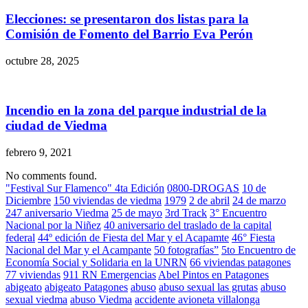
Elecciones: se presentaron dos listas para la
Comisión de Fomento del Barrio Eva Perón
octubre 28, 2025
Incendio en la zona del parque industrial de la
ciudad de Viedma
febrero 9, 2021
No comments found.
"Festival Sur Flamenco" 4ta Edición
0800-DROGAS
10 de
Diciembre
150 viviendas de viedma
1979
2 de abril
24 de marzo
247 aniversario Viedma
25 de mayo
3rd Track
3° Encuentro
Nacional por la Niñez
40 aniversario del traslado de la capital
federal
44º edición de Fiesta del Mar y el Acapamte
46° Fiesta
Nacional del Mar y el Acampante
50 fotografías”
5to Encuentro de
Economía Social y Solidaria en la UNRN
66 viviendas patagones
77 viviendas
911 RN Emergencias
Abel Pintos en Patagones
abigeato
abigeato Patagones
abuso
abuso sexual las grutas
abuso
sexual viedma
abuso Viedma
accidente avioneta villalonga