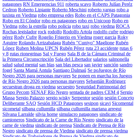
patagones
RN Emergencias 911
roberta scavo
Roberto Julían Peréz
Cedron
Roberto Lipiante
Roberto Meschini
roberto vargas
robo a
taxista en Viedma
robo empresa edes
Robo en el CAPS Patagonia
Robo en El Cóndor
robo en patagones
robo en Unicoop
Robo en
Viedma
robo la estrella
robo policia
robo taxi
robo viedma
ROCA
Rochas legislador
rock
rodolfo
Rodolfo Artola
rodolfo cufre
rodrigo
pérez
Rody Cufre
Rogelio Frigerio en Viedma
roger garcia
Roky
Aguirre
Rolando Arrizabalaga
Rubén "Cuniyo" Maglione
Rubén
López
Ruben Molina UPCN
Rubén Pérez
ruta 23 accidente
rutas 6
y 8
rutas rionegrinas
Sal y Fuego
Sala B de la Cámara Criminal de
la Primera Circunscripción
Sala del Libertador
salarios
salmonella
salud
salud mental
san blas
san blas pesca
san javier
sanción
sandro
fogel
Santa Mamá Antula
Santiago Dalmaú
Se poJuegos de Río
Negro 2026 para personas mayores
Se ponen en marcha los Juegos
de Río Negro 2026 para personas mayores
Sebastián Rodriguez
secuestran droga en viedma
secuestro
Seguridad Patrimonial del
Grupo Pecom
SENAF Río Negro
sentada de padres CEM 4
Sergio
Massa
Sergio Palazzo
sergio wisky
Serpentor
sesión
sesión Concejo
Deliberante SAO
Sesión HCD Patagones
sesipon
sicavi
Sicomental
sicometal
silbana cullumilla
silbana cullumilla mariana arregui
Silvana Larralde
silvia horne
simulacro patagones
sindicato de
camioneros
Sindicato de la Carne de Río Negro
sindicato de la
carne de viedma
sindicato de prensa
Sindicato de Prensa de Río
Negro
sindicato de prensa de Viedma
sindicato de prensa viedma
Sindicato de Trabajadores de Prensa de Viedma
sindicato de