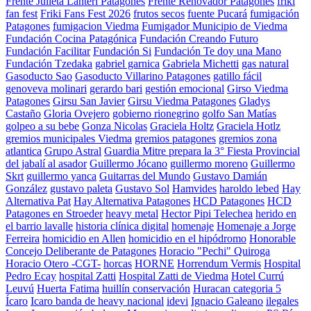
Frente Julieta Lanteri Patagones
Frente Renovador Patagones
friki
fan fest
Friki Fans Fest 2026
frutos secos
fuente Pucará
fumigación
Patagones
fumigacion Viedma
Fumigador Municipio de Viedma
Fundación Cocina Patagónica
Fundación Creando Futuro
Fundación Facilitar
Fundación Si
Fundación Te doy una Mano
Fundación Tzedaka
gabriel garnica
Gabriela Michetti
gas natural
Gasoducto Sao
Gasoducto Villarino Patagones
gatillo fácil
genoveva molinari
gerardo bari
gestión emocional
Girso Viedma
Patagones
Girsu San Javier
Girsu Viedma Patagones
Gladys
Castaño
Gloria Ovejero
gobierno rionegrino
golfo San Matías
golpeo a su bebe
Gonza Nicolas
Graciela Holtz
Graciela Hotlz
gremios municipales Viedma
gremios patagones
gremios zona
atlantica
Grupo Astral
Guardia Mitre prepara la 3° Fiesta Provincial
del jabalí al asador
Guillermo Jócano
guillermo moreno
Guillermo
Skrt
guillermo yanca
Guitarras del Mundo
Gustavo Damián
González
gustavo paleta
Gustavo Sol
Hamvides
haroldo lebed
Hay
Alternativa Pat
Hay Alternativa Patagones
HCD Patagones
HCD
Patagones en Stroeder
heavy metal
Hector Pipi Telechea
herido en
el barrio lavalle
historia clínica digital
homenaje
Homenaje a Jorge
Ferreira
homicidio en Allen
homicidio en el hipódromo
Honorable
Concejo Deliberante de Patagones
Horacio "Pechi" Quiroga
Horacio Otero -CGT-
horcas
HORNE
Horrendum Vermis
Hospital
Pedro Ecay
hospital Zatti
Hospital Zatti de Viedma
Hotel Currú
Leuvú
Huerta Fatima
huillín conservación
Huracan categoria 5
Ícaro
Icaro banda de heavy nacional
idevi
Ignacio Galeano
ilegales