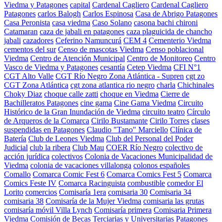
Viedma y Patagones
capital
Cardenal Cagliero
Cardenal Cagliero
Patagones
carlos Balogh
Carlos Espinosa
Casa de Abrigo Patagones
Casa Peronista
casa viedma
Caso Solano
casona bachi chironi
Catamaran
caza de jabali en patagones
caza plaguicida de chancho
jabali
cazadores
Ceferino Namuncurá
CEM 4
Cementerio Viedma
cementos del sur
Censo de mascotas Viedma
Censo poblacional
Viedma
Centro de Atención Municipal
Centro de Monitoreo
Centro
Vasco de Viedma y Patagones
cesantía
Cetep Viedma
CFI N°1
CGT Alto Valle
CGT Río Negro Zona Atlántica - Supren
cgt zo
CGT Zona Atlántica
cgt zona atlantica rio negro
charla
Chichinales
Choky Diaz
choque calle zatti
choque en Viedma
Cierre de
Bachilleratos Patagones
cine gama
Cine Gama Viedma
Circuito
Histórico de la Gran Inundación de Viedma
circuito teatro
Círculo
de Arqueros de la Comarca
Cirilo Bustamante
Cirilo Torres
clases
suspendidas en Patagones
Claudio "Tano" Marciello
Clínica de
Batería
Club de Leones Viedma
Club del Personal del Poder
Judicial
club la ribera
Club Mau
COER Río Negro
colectivo de
acción jurídica
colectivos
Colonia de Vacaciones Municipalidad de
Viedma
colonia de vacaciones villalonga
colonos españoles
Comallo
Comarca Comic Fest 6
Comarca Comics Fest 5
Comarca
Comics Feste IV
Comarca Racinguista
combustible
comedor El
Lorito
comercios
Comisaría 1era
comisaria 30
Comisaria 34
comisaria 38
Comisaría de la Mujer Viedma
comisaria las grutas
comisaría móvil Villa Lynch
Comisaría primera
Comisaria Primera
Viedma
Comisión de Becas Terciarias y Universitarias Patagones