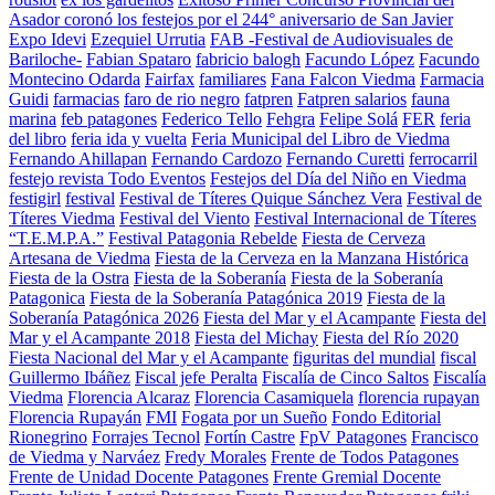
Asador coronó los festejos por el 244° aniversario de San Javier
Expo Idevi
Ezequiel Urrutia
FAB -Festival de Audiovisuales de
Bariloche-
Fabian Spataro
fabricio balogh
Facundo López
Facundo
Montecino Odarda
Fairfax
familiares
Fana Falcon Viedma
Farmacia
Guidi
farmacias
faro de rio negro
fatpren
Fatpren salarios
fauna
marina
feb patagones
Federico Tello
Fehgra
Felipe Solá
FER
feria
del libro
feria ida y vuelta
Feria Municipal del Libro de Viedma
Fernando Ahillapan
Fernando Cardozo
Fernando Curetti
ferrocarril
festejo revista Todo Eventos
Festejos del Día del Niño en Viedma
festigirl
festival
Festival de Títeres Quique Sánchez Vera
Festival de
Títeres Viedma
Festival del Viento
Festival Internacional de Títeres
“T.E.M.P.A.”
Festival Patagonia Rebelde
Fiesta de Cerveza
Artesana de Viedma
Fiesta de la Cerveza en la Manzana Histórica
Fiesta de la Ostra
Fiesta de la Soberanía
Fiesta de la Soberanía
Patagonica
Fiesta de la Soberanía Patagónica 2019
Fiesta de la
Soberanía Patagónica 2026
Fiesta del Mar y el Acampante
Fiesta del
Mar y el Acampante 2018
Fiesta del Michay
Fiesta del Río 2020
Fiesta Nacional del Mar y el Acampante
figuritas del mundial
fiscal
Guillermo Ibáñez
Fiscal jefe Peralta
Fiscalía de Cinco Saltos
Fiscalía
Viedma
Florencia Alcaraz
Florencia Casamiquela
florencia rupayan
Florencia Rupayán
FMI
Fogata por un Sueño
Fondo Editorial
Rionegrino
Forrajes Tecnol
Fortín Castre
FpV Patagones
Francisco
de Viedma y Narváez
Fredy Morales
Frente de Todos Patagones
Frente de Unidad Docente Patagones
Frente Gremial Docente