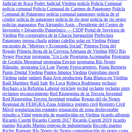
Judicial de Roca
Poder Judicial Viedma
policía
Policía Comunal
policia comunal
Policia Comunal de Carmen de Patagones
Policía
Comunal de Patagones
policia comunal patagones
policia de el
cóndor
policia de patagones
policia de rio negr
policia de rio negro
policias maragatos
Por Alejandro Assis - Presidente del Centro de
Inversión y Desarrollo Patagónico — CIDP
Portal de Servicios de
Viedma
Pre-cooperativa de la Chacra Spegazzini
Prefectura
Patagones
prensa charla
primer calefón solar en Viedma
Primer
encuentro de “Mujeres y Economía Social”
Primera Feria del
Regalo
Primera fiesta de la Cerveza Artesana de Viedma
PRO Río
Negro
Procrear
programa "Un Lote
Programa Acompañar
Programa
de Gestión Menstrual
programa Envion
programa Río Negro
Bilingüe.
programa Un Lote
Puente Ferrocarretero.
Punta Bermeja
Punto Digital Viedma
Puntos limpios Viedma
Quirofano movil
Viedma
radar
radares
Rara Avis productora
Rata Blanca en Viedma
Raúl Martinez
Raúl Sale
Re Loca
Rebeca Rodriguez
rechazo
Rechazo a la Reforma Laboral
reciclaje
recital
reclamo
reclamo unrn
reclamos
reconocimiento
Red Rionegrina de la Tercera Juventud
Red Rionegrina Tercera Juventud
regalías
Regata del río Negro
Regional de FEHGRA Zona Atlántica
registro civil
Registro Civil
Móvil
regularización estatales
reparación de zona desfavorable
repudio a Vidal
retención de guardavidas en Viedma
ricardo alfonsin
Ricardo Curetti
Ricardo Curetti 2017
Ricardo Curetti 2019
ricardo
marino
Ricardo Marino entrega de indumentaria
Riccrdo marino
Richie Ramone
Río Negro
río Negro contaminación
río negro costa