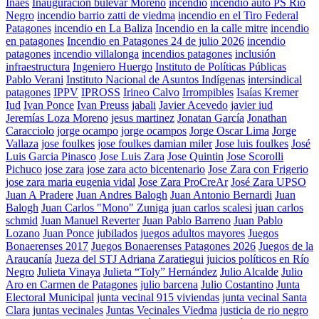
Inaes
Inauguración bulevar Moreno
incendio
incendio auto PS Río
Negro
incendio barrio zatti de viedma
incendio en el Tiro Federal
Patagones
incendio en La Baliza
Incendio en la calle mitre
incendio
en patagones
Incendio en Patagones 24 de julio 2026
incendio
patagones
incendio villalonga
incendios patagones
inclusión
infraestructura
Ingeniero Huergo
Instituto de Políticas Públicas
Pablo Verani
Instituto Nacional de Asuntos Indígenas
intersindical
patagones
IPPV
IPROSS
Irineo Calvo
Irrompibles
Isaías Kremer
Iud
Ivan Ponce
Ivan Preuss
jabali
Javier Acevedo
javier iud
Jeremías Loza Moreno
jesus martinez
Jonatan García
Jonathan
Caracciolo
jorge ocampo
jorge ocampos
Jorge Oscar Lima
Jorge
Vallaza
jose foulkes
jose foulkes damian miler
Jose luis foulkes
José
Luis Garcia Pinasco
Jose Luis Zara
Jose Quintin
Jose Scorolli
Pichuco
jose zara
jose zara acto bicentenario
Jose Zara con Frigerio
jose zara maria eugenia vidal
Jose Zara ProCreAr
José Zara UPSO
Juan A Pradere
Juan Andres Balogh
Juan Antonio Bernardi
Juan
Balogh
Juan Carlos "Mono" Zuniga
juan carlos scalesi
juan carlos
schmid
Juan Manuel Reverter
Juan Pablo Barreno
Juan Pablo
Lozano
Juan Ponce
jubilados
juegos adultos mayores
Juegos
Bonaerenses 2017
Juegos Bonaerenses Patagones 2026
Juegos de la
Araucanía
Jueza del STJ Adriana Zaratiegui
juicios políticos en Río
Negro
Julieta Vinaya
Julieta “Toly” Hernández
Julio Alcalde
Julio
Aro en Carmen de Patagones
julio barcena
Julio Costantino
Junta
Electoral Municipal
junta vecinal 915 viviendas
junta vecinal Santa
Clara
juntas vecinales
Juntas Vecinales Viedma
justicia de rio negro