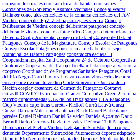
comisión de sociales
comisión local de hábitat
comisiones
Comisiones de Gobierno y Asuntos Vecinales
Concejal Walter
Dalinger
concejales
concejales de la comarca
concejales del FpV
Viedma
concejales FpV Viedma
concejales viedma
Concejo
Deliberante de Viedma
concejo deliberante patagones
concejo
deliberante viedma
concurso fotográfico
Congreso Internacional de
Derecho Civil y Ambiental
consejo de habitat
Consejo de Hábitat
Patagones
Consejo de la Magistratura
Consejo Escolar de Patagones
Consejo Escolar Patagones
consejo local de habitat
Consejo
Municipal de Hábitat Patagones
cooperadora escuela 11
Cooperadora hospital Zatti
Cooperativa 24 de Octubre
Cooperativa
Contranvi
Cooperativa de Trabajo Tutelkan Ltda
cooperativa obrera
coopreco
Coordinación de Programas Sanitarios Patagones
Coral
del Río Negro
Coro Ramirez Urtazun
coronavirus
corte de energía
en sao
corte de puente viedma
Corte Suprema de Justicia de la
Nación
cosplay
costanera de Carmen de Patagones
Cotranvi
cotravili
COVID19 vacunación
Cráneo Combativo
Creed 2
criminal
mambo
criptomonedas
CTA de los Trabajadores
CTA Patagones
Ctep Viedma
cupo trans
Curetti - Kiciloff
Currú Leuvú
Curza
Curzas
Damian Miler
daniel antenao Black
Daniel Badié
daniel
paredes
Daniel Relmuan
Daniel Salvador
Daniela Agostino
Dario
Berardi
Dario Cardenas
David González
Defensa Civil Patagones
Defensoria del Pueblo Viedma
Delegación San Blas
delia ruppel
denuncia
Departamento Sustracción Automotores
deporte adaptado
Deporte Río Negro
deportes adaptados
Deportes Municipalidad de