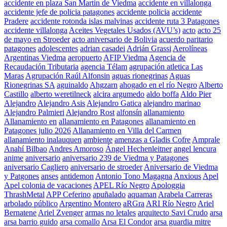
accidente en plaza San Martin de Viedma
accidente en villalonga
accidente jefe de policia patagones
accidente policia
accidente
Pradere
accidente rotonda islas malvinas
accidente ruta 3 Patagones
accidente villalonga
Aceites Vegetales Usados (AVU’s)
acto
acto 25
de mayo en Stroeder
acto aniversario de Bolivia
acuerdo paritario
patagones
adolescentes
adrian casadei
Adrián Grassi
Aerolíneas
Argentinas Viedma
aeropuerto
AFIP Viedma
Agencia de
Recaudación Tributaria
agencia Télam
agrupación atletica Las
Maras
Agrupación Raúl Alfonsin
aguas rionegrinas
Aguas
Rionegrinas SA
aguinaldo
Ahgzarn
ahogado en el río Negro
Alberto
Castillo
alberto weretilneck
alcira argumedo
aldo boffa
Aldo Pier
Alejandro
Alejandro Asis
Alejandro Gatica
alejandro marinao
Alejandro Palmieri
Alejandro Rost
alfonsín
allanamiento
Allanamiento en
allanamiento en Patagones
allanamiento en
Patagones julio 2026
Allanamiento en Villa del Carmen
allanamiento inalauquen
ambiente
amenzas a Gladis Cofre
Amprale
Anahí Bilbao
Andres Amoroso
Ángel Hechenleitner
angel lencura
anime
aniversario
aniversario 239 de Viedma y Patagones
aniversario Cagliero
aniversario de stroeder
Aniversario de Viedma
y Patgones
anses
antidemon
Antonio Tono Magagna
Anxious
Apel
Apel colonia de vacaciones
APEL Río Negro
Apologgia
ThrashMetal
APP Ceferino
apuñalado
aquaman
Arabela Carreras
arbolado público
Argentino Montero
aRGra
ARI Río Negro
Ariel
Bernatene
Ariel Zvenger
armas no letales
arquitecto Savi Crudo
arsa
arsa barrio guido
arsa comallo
Arsa El Condor
arsa guardia mitre