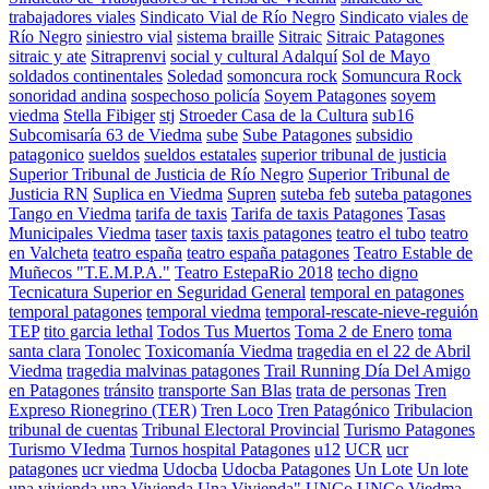
trabajadores viales
Sindicato Vial de Río Negro
Sindicato viales de
Río Negro
siniestro vial
sistema braille
Sitraic
Sitraic Patagones
sitraic y ate
Sitraprenvi
social y cultural Adalquí
Sol de Mayo
soldados continentales
Soledad
somoncura rock
Somuncura Rock
sonoridad andina
sospechoso policía
Soyem Patagones
soyem
viedma
Stella Fibiger
stj
Stroeder Casa de la Cultura
sub16
Subcomisaría 63 de Viedma
sube
Sube Patagones
subsidio
patagonico
sueldos
sueldos estatales
superior tribunal de justicia
Superior Tribunal de Justicia de Río Negro
Superior Tribunal de
Justicia RN
Suplica en Viedma
Supren
suteba feb
suteba patagones
Tango en Viedma
tarifa de taxis
Tarifa de taxis Patagones
Tasas
Municipales Viedma
taser
taxis
taxis patagones
teatro el tubo
teatro
en Valcheta
teatro españa
teatro españa patagones
Teatro Estable de
Muñecos "T.E.M.P.A."
Teatro EstepaRio 2018
techo digno
Tecnicatura Superior en Seguridad General
temporal en patagones
temporal patagones
temporal viedma
temporal-rescate-nieve-reguión
TEP
tito garcia lethal
Todos Tus Muertos
Toma 2 de Enero
toma
santa clara
Tonolec
Toxicomanía Viedma
tragedia en el 22 de Abril
Viedma
tragedia malvinas patagones
Trail Running Día Del Amigo
en Patagones
tránsito
transporte San Blas
trata de personas
Tren
Expreso Rionegrino (TER)
Tren Loco
Tren Patagónico
Tribulacion
tribunal de cuentas
Tribunal Electoral Provincial
Turismo Patagones
Turismo VIedma
Turnos hospital Patagones
u12
UCR
ucr
patagones
ucr viedma
Udocba
Udocba Patagones
Un Lote
Un lote
una vivienda
una Vivienda
Una Vivienda"
UNCo
UNCo Viedma