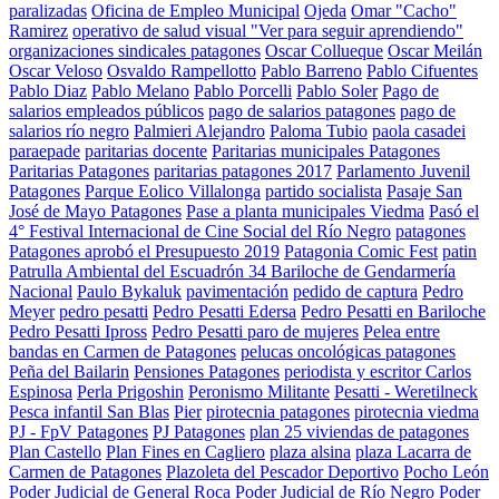
paralizadas
Oficina de Empleo Municipal
Ojeda
Omar "Cacho"
Ramirez
operativo de salud visual "Ver para seguir aprendiendo"
organizaciones sindicales patagones
Oscar Collueque
Oscar Meilán
Oscar Veloso
Osvaldo Rampellotto
Pablo Barreno
Pablo Cifuentes
Pablo Diaz
Pablo Melano
Pablo Porcelli
Pablo Soler
Pago de
salarios empleados públicos
pago de salarios patagones
pago de
salarios río negro
Palmieri Alejandro
Paloma Tubio
paola casadei
paraepade
paritarias docente
Paritarias municipales Patagones
Paritarias Patagones
paritarias patagones 2017
Parlamento Juvenil
Patagones
Parque Eolico Villalonga
partido socialista
Pasaje San
José de Mayo Patagones
Pase a planta municipales Viedma
Pasó el
4° Festival Internacional de Cine Social del Río Negro
patagones
Patagones aprobó el Presupuesto 2019
Patagonia Comic Fest
patin
Patrulla Ambiental del Escuadrón 34 Bariloche de Gendarmería
Nacional
Paulo Bykaluk
pavimentación
pedido de captura
Pedro
Meyer
pedro pesatti
Pedro Pesatti Edersa
Pedro Pesatti en Bariloche
Pedro Pesatti Ipross
Pedro Pesatti paro de mujeres
Pelea entre
bandas en Carmen de Patagones
pelucas oncológicas patagones
Peña del Bailarin
Pensiones Patagones
periodista y escritor Carlos
Espinosa
Perla Prigoshin
Peronismo Militante
Pesatti - Weretilneck
Pesca infantil San Blas
Pier
pirotecnia patagones
pirotecnia viedma
PJ - FpV Patagones
PJ Patagones
plan 25 viviendas de patagones
Plan Castello
Plan Fines en Cagliero
plaza alsina
plaza Lacarra de
Carmen de Patagones
Plazoleta del Pescador Deportivo
Pocho León
Poder Judicial de General Roca
Poder Judicial de Río Negro
Poder