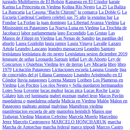
juzgado Multifueros de El Bolsón
Kapanga en El Cóndor
karate
Karina La Princesita en Viedma
Kolina Río Negro
La 25
La Baliza
La Bancaria
La Casona “Bachi Chironi”
la comarca
La Doble G
La
Escuela Cardenal Cagliero celebró sus 75 año
la esquina bar
La
Fondue
La Forlan
la juan domingo
La Libertad Avanza Viedma
La
Mississippi en Patagones
La Nueva Luna en Viedma
La Trochita de
Jacobacci
labor parlamentaria
lago Escondido
Las Grutas
Las
Manos de Filippi en Viedma
Las Nenas de Sandro
las pastillas del
abuelo
Laura Guidolin
laura ramos
Laura Vinaya
Lavalle
Lazaro
Artola
Leandro Lascano
leandro massaccesi
Leandro Santoro
legislatura
legislatura de rio negro
Legislatura sesion diciembre 2019
lenguaje de señas
Leonardo Sarquis
lethal
Ley de Aborto
Ley de
Concursos y Quiebras Viedma
ley de tierras
Ley Micaela
libro
libro
1979
Licitación Patagones
Licitaciones escuela Laguna Grande
liga
de concejales del pj
Liliana Campazzo
Lisandro Aristimuño en El
Cóndor
lluvia patagones
Lorena Matzen
Lorihen
Los Plameras en
Viedma
Los Pocitos
Los ríos Negro y Sella quedaron hermanados
Lotes Sosa
Lovorne
lucas muñoz
lucas pica
Lucas Roche
Lucio
Gálatro
luis vel
luminaria
mabel guzman
mabel leon
Macos Pavlin
magdalena o
magdalena odarda
Malicia en Viedma
Malón
Malon en
Patagones
maltrato animal
malvinas
Mamiferas viedma
manifestacion escuela de arte
maniobra heimlich
Manos que
Trabajan Viedma
Maraton Ceferino
Marcela Morelo
Marcelino
Jerez
Marcelo Castronovo
MARCELO HONCHARUK
marcha
Marcha de Antorchas
marcha federal
marco tripodi
Marcos Castro