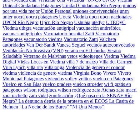
Unidad Ciudadana Patagones
Unidad Ciudadana Río Negro
unidos
por una vida mejor
Unión Personal
uniones convivenciales
unrn
unter
uocra
uocra patagones
Uocra Viedma
upcn
upcn nacionales
UPCN Río Negro
Upcn Rio Negro
Ushuaia
utedyc
UTEDyC
Viedma
uthgra
vacunación antigripal
vacunación antirrábica
vacunas antigripales
Vacunatorio hospital Zatti
Vacunatorio
Patagones
vacunatorio viedma
Vacunatorio Zatti
Valcheta
autoridades
Van Der Sandt
Vanesa Seguel
vecinos autoconvocados
Ventilación No Invasiva (VNI)
verano en El Cóndor
Verano
Saludable
Veterano de Malvinas
vetos
videojuegos
Viedma
Viedma
Digital
Viejas Locas en Viedma
villa 7 de marzo
Villa del Carmen
Villa Lynch
villa rita
Villalonga
Violencia de genero el condor
viedma
violencia de genero viedma
Virginia Bono
Vivero
Vivero
Municipal Patagones
viviendas
volley
voltios
vuelco en Patagones
Vuelco en San Blas
vuelco pradere
vuelco stroeder
wi fi gratis en
patagones
wilson rodrgiuez
wilson rodriguez
zara Atenas
zara macri
zara pichetto
zara vidal
zonificación
¿Qué pasa en la SENAF Río
Negro? La denuncia detrás de la protesta en el ECOS La Casita de
Nehuen
“La Noche de los Bares”
“Ni Una Menos”