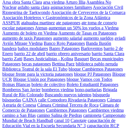
Arsa obra Santa Clara
arsa viedma
Arturo Illia
Asamblea No
Nuclear
asfalto santa clara
asignaciones familiares
Asociación Civil
Rionegrina de Taekwondo
Asociación de Cerveceros de la Comarca
Asociación Hoteleros y Gastronómicos de la Zona Atlántica
ASSPUR
atahualpa martinez
ate patagones
ate toma de consejo
escolar patagones
Atenas
aumentan un 50% los vuelos a Viedma
Aumento de boleto en Viedma
Aumento de Tasas en Patagones
aumento de taxis Patagones
aumento salarial
aumento sueldos
aviadi
Avión Mirage Viedma
Banco Rojo Patagones
Banda Ilusión
bandera
baños modulares
Bapro Patagones
Barloventos
barrio 2 de
Enero
barrio 22 de abril
barrio obrero aniversario
barrio Santa Clara
barrio Zatti
Bases Justicialistas - Kolina
Basquet
Becas municipales
Patagones
becas patagones
Bettina Paez
biblioteca pablo neruda
Biblioteca Teatral de la sala El Tubo
bloque Cambiemos Patagones
bloque frente para la victoria patagones
bloque PJ Patagones
Bloque
UCR
Bloque Unión por Patagones
bloque Vamos con Todos
Boinas Blancas
boleto de colectivo
Boleto Estudiantil Patagones
Bomberos San Javier
bomberos viedma
bono-paritarias
Brigada
Rural de Río Colorado
Buscando nuevos talentos
búsqueda
búsquedas
CAINA
calle Comodoro Rivadavia Patagones
Cámara
Agraria de Conesa
Cámara Criminal Tercera de Roca
Cámara de
Comercio de Patagones
Cambiemos Patagones
Cambiemos viedma
camino a San Blas
camino Salina de Piedras
camioneta
Campeonato
Mundial de Beach Handball
canal 10
Canotaje
capacitación de
Educación Vial en la Escuela Secundaria N° 3
capacitación RCP