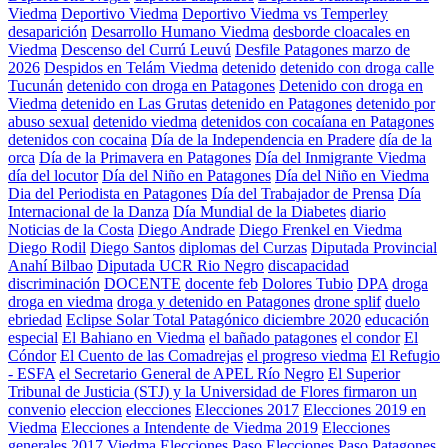
Viedma
Deportivo Viedma
Deportivo Viedma vs Temperley
desaparición
Desarrollo Humano Viedma
desborde cloacales en
Viedma
Descenso del Currú Leuvú
Desfile Patagones marzo de
2026
Despidos en Telám Viedma
detenido
detenido con droga calle
Tucunán
detenido con droga en Patagones
Detenido con droga en
Viedma
detenido en Las Grutas
detenido en Patagones
detenido por
abuso sexual
detenido viedma
detenidos con cocaíana en Patagones
detenidos con cocaina
Día de la Independencia en Pradere
día de la
orca
Día de la Primavera en Patagones
Día del Inmigrante Viedma
día del locutor
Día del Niño en Patagones
Día del Niño en Viedma
Dia del Periodista en Patagones
Día del Trabajador de Prensa
Día
Internacional de la Danza
Día Mundial de la Diabetes
diario
Noticias de la Costa
Diego Andrade
Diego Frenkel en Viedma
Diego Rodil
Diego Santos
diplomas del Curzas
Diputada Provincial
Anahí Bilbao
Diputada UCR Rio Negro
discapacidad
discriminación
DOCENTE
docente feb
Dolores Tubio
DPA
droga
droga en viedma
droga y detenido en Patagones
drone splif
duelo
ebriedad
Eclipse Solar Total Patagónico diciembre 2020
educación
especial
El Bahiano en Viedma
el bañado patagones
el condor
El
Cóndor
El Cuento de las Comadrejas
el progreso viedma
El Refugio
- ESFA
el Secretario General de APEL Río Negro
El Superior
Tribunal de Justicia (STJ) y la Universidad de Flores firmaron un
convenio
eleccion
elecciones
Elecciones 2017
Elecciones 2019 en
Viedma
Elecciones a Intendente de Viedma 2019
Elecciones
generales 2017 Viedma
Elecciones Paso
Elecciones Paso Patagones