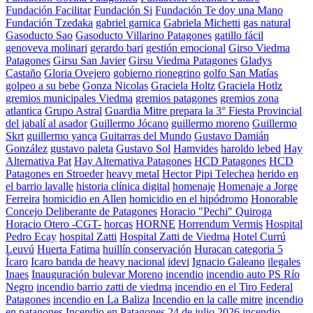
Fundación Facilitar
Fundación Si
Fundación Te doy una Mano
Fundación Tzedaka
gabriel garnica
Gabriela Michetti
gas natural
Gasoducto Sao
Gasoducto Villarino Patagones
gatillo fácil
genoveva molinari
gerardo bari
gestión emocional
Girso Viedma
Patagones
Girsu San Javier
Girsu Viedma Patagones
Gladys
Castaño
Gloria Ovejero
gobierno rionegrino
golfo San Matías
golpeo a su bebe
Gonza Nicolas
Graciela Holtz
Graciela Hotlz
gremios municipales Viedma
gremios patagones
gremios zona
atlantica
Grupo Astral
Guardia Mitre prepara la 3° Fiesta Provincial
del jabalí al asador
Guillermo Jócano
guillermo moreno
Guillermo
Skrt
guillermo yanca
Guitarras del Mundo
Gustavo Damián
González
gustavo paleta
Gustavo Sol
Hamvides
haroldo lebed
Hay
Alternativa Pat
Hay Alternativa Patagones
HCD Patagones
HCD
Patagones en Stroeder
heavy metal
Hector Pipi Telechea
herido en
el barrio lavalle
historia clínica digital
homenaje
Homenaje a Jorge
Ferreira
homicidio en Allen
homicidio en el hipódromo
Honorable
Concejo Deliberante de Patagones
Horacio "Pechi" Quiroga
Horacio Otero -CGT-
horcas
HORNE
Horrendum Vermis
Hospital
Pedro Ecay
hospital Zatti
Hospital Zatti de Viedma
Hotel Currú
Leuvú
Huerta Fatima
huillín conservación
Huracan categoria 5
Ícaro
Icaro banda de heavy nacional
idevi
Ignacio Galeano
ilegales
Inaes
Inauguración bulevar Moreno
incendio
incendio auto PS Río
Negro
incendio barrio zatti de viedma
incendio en el Tiro Federal
Patagones
incendio en La Baliza
Incendio en la calle mitre
incendio
en patagones
Incendio en Patagones 24 de julio 2026
incendio