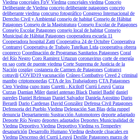
Viedma
concejales FpV Viedma
concejales viedma
Concejo
Deliberante de Viedma
concejo deliberante patagones
concejo
deliberante viedma
concurso fotográfico
Congreso Internacional de
Derecho Civil y Ambiental
consejo de habitat
Consejo de Hábitat
Patagones
Consejo de la Magistratura
Consejo Escolar de Patagones
Consejo Escolar Patagones
consejo local de habitat
Consejo
Municipal de Hábitat Patagones
cooperadora escuela 11
Cooperadora hospital Zatti
Cooperativa 24 de Octubre
Cooperativa
Contranvi
Cooperativa de Trabajo Tutelkan Ltda
cooperativa obrera
coopreco
Coordinación de Programas Sanitarios Patagones
Coral
del Río Negro
Coro Ramirez Urtazun
coronavirus
corte de energía
en sao
corte de puente viedma
Corte Suprema de Justicia de la
Nación
cosplay
costanera de Carmen de Patagones
Cotranvi
cotravili
COVID19 vacunación
Cráneo Combativo
Creed 2
criminal
mambo
criptomonedas
CTA de los Trabajadores
CTA Patagones
Ctep Viedma
cupo trans
Curetti - Kiciloff
Currú Leuvú
Curza
Curzas
Damian Miler
daniel antenao Black
Daniel Badié
daniel
paredes
Daniel Relmuan
Daniel Salvador
Daniela Agostino
Dario
Berardi
Dario Cardenas
David González
Defensa Civil Patagones
Defensoria del Pueblo Viedma
Delegación San Blas
delia ruppel
denuncia
Departamento Sustracción Automotores
deporte adaptado
Deporte Río Negro
deportes adaptados
Deportes Municipalidad de
Viedma
Deportivo Viedma
Deportivo Viedma vs Temperley
desaparición
Desarrollo Humano Viedma
desborde cloacales en
Viedma
Descenso del Currú Leuvú
Desfile Patagones marzo de