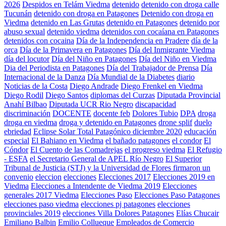
2026
Despidos en Telám Viedma
detenido
detenido con droga calle
Tucunán
detenido con droga en Patagones
Detenido con droga en
Viedma
detenido en Las Grutas
detenido en Patagones
detenido por
abuso sexual
detenido viedma
detenidos con cocaíana en Patagones
detenidos con cocaina
Día de la Independencia en Pradere
día de la
orca
Día de la Primavera en Patagones
Día del Inmigrante Viedma
día del locutor
Día del Niño en Patagones
Día del Niño en Viedma
Dia del Periodista en Patagones
Día del Trabajador de Prensa
Día
Internacional de la Danza
Día Mundial de la Diabetes
diario
Noticias de la Costa
Diego Andrade
Diego Frenkel en Viedma
Diego Rodil
Diego Santos
diplomas del Curzas
Diputada Provincial
Anahí Bilbao
Diputada UCR Rio Negro
discapacidad
discriminación
DOCENTE
docente feb
Dolores Tubio
DPA
droga
droga en viedma
droga y detenido en Patagones
drone splif
duelo
ebriedad
Eclipse Solar Total Patagónico diciembre 2020
educación
especial
El Bahiano en Viedma
el bañado patagones
el condor
El
Cóndor
El Cuento de las Comadrejas
el progreso viedma
El Refugio
- ESFA
el Secretario General de APEL Río Negro
El Superior
Tribunal de Justicia (STJ) y la Universidad de Flores firmaron un
convenio
eleccion
elecciones
Elecciones 2017
Elecciones 2019 en
Viedma
Elecciones a Intendente de Viedma 2019
Elecciones
generales 2017 Viedma
Elecciones Paso
Elecciones Paso Patagones
elecciones paso viedma
elecciones pj patagones
elecciones
provinciales 2019
elecciones Villa Dolores Patagones
Elías Chucair
Emiliano Balbin
Emilio Collueque
Empleados de Comercio