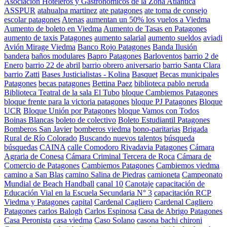
Asociación Hoteleros y Gastronómicos de la Zona Atlántica
ASSPUR
atahualpa martinez
ate patagones
ate toma de consejo
escolar patagones
Atenas
aumentan un 50% los vuelos a Viedma
Aumento de boleto en Viedma
Aumento de Tasas en Patagones
aumento de taxis Patagones
aumento salarial
aumento sueldos
aviadi
Avión Mirage Viedma
Banco Rojo Patagones
Banda Ilusión
bandera
baños modulares
Bapro Patagones
Barloventos
barrio 2 de
Enero
barrio 22 de abril
barrio obrero aniversario
barrio Santa Clara
barrio Zatti
Bases Justicialistas - Kolina
Basquet
Becas municipales
Patagones
becas patagones
Bettina Paez
biblioteca pablo neruda
Biblioteca Teatral de la sala El Tubo
bloque Cambiemos Patagones
bloque frente para la victoria patagones
bloque PJ Patagones
Bloque
UCR
Bloque Unión por Patagones
bloque Vamos con Todos
Boinas Blancas
boleto de colectivo
Boleto Estudiantil Patagones
Bomberos San Javier
bomberos viedma
bono-paritarias
Brigada
Rural de Río Colorado
Buscando nuevos talentos
búsqueda
búsquedas
CAINA
calle Comodoro Rivadavia Patagones
Cámara
Agraria de Conesa
Cámara Criminal Tercera de Roca
Cámara de
Comercio de Patagones
Cambiemos Patagones
Cambiemos viedma
camino a San Blas
camino Salina de Piedras
camioneta
Campeonato
Mundial de Beach Handball
canal 10
Canotaje
capacitación de
Educación Vial en la Escuela Secundaria N° 3
capacitación RCP
Viedma y Patagones
capital
Cardenal Cagliero
Cardenal Cagliero
Patagones
carlos Balogh
Carlos Espinosa
Casa de Abrigo Patagones
Casa Peronista
casa viedma
Caso Solano
casona bachi chironi