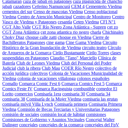
Catamaran
caza de jabali en patagones
caza plaguicida de chancho
jabali
cazadores
Ceferino Namuncurá
CEM 4
Cementerio Viedma
cementos del sur
Censo de mascotas Viedma
Censo poblacional
Viedma
Centro de Atención Municipal
Centro de Monitoreo
Centro
Vasco de Viedma y Patagones
cesantía
Cetep Viedma
CFI N°1
CGT Alto Valle
CGT Río Negro Zona Atlántica - Supren
cgt zo
CGT Zona Atlántica
cgt zona atlantica rio negro
charla
Chichinales
Choky Diaz
choque calle zatti
choque en Viedma
Cierre de
Bachilleratos Patagones
cine gama
Cine Gama Viedma
Circuito
Histórico de la Gran Inundación de Viedma
circuito teatro
Círculo
de Arqueros de la Comarca
Cirilo Bustamante
Cirilo Torres
clases
suspendidas en Patagones
Claudio "Tano" Marciello
Clínica de
Batería
Club de Leones Viedma
Club del Personal del Poder
Judicial
club la ribera
Club Mau
COER Río Negro
colectivo de
acción jurídica
colectivos
Colonia de Vacaciones Municipalidad de
Viedma
colonia de vacaciones villalonga
colonos españoles
Comallo
Comarca Comic Fest 6
Comarca Comics Fest 5
Comarca
Comics Feste IV
Comarca Racinguista
combustible
comedor El
Lorito
comercios
Comisaría 1era
comisaria 30
Comisaria 34
comisaria 38
Comisaría de la Mujer Viedma
comisaria las grutas
comisaría móvil Villa Lynch
Comisaría primera
Comisaria Primera
Viedma
Comisión de Becas Terciarias y Universitarias Patagones
comisión de sociales
comisión local de hábitat
comisiones
Comisiones de Gobierno y Asuntos Vecinales
Concejal Walter
Dalinger
concejales
concejales de la comarca
concejales del FpV