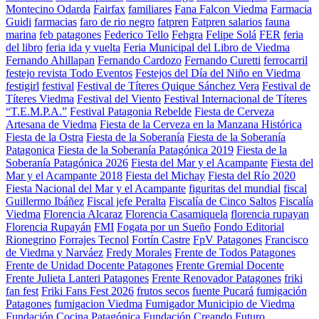
Montecino Odarda
Fairfax
familiares
Fana Falcon Viedma
Farmacia
Guidi
farmacias
faro de rio negro
fatpren
Fatpren salarios
fauna
marina
feb patagones
Federico Tello
Fehgra
Felipe Solá
FER
feria
del libro
feria ida y vuelta
Feria Municipal del Libro de Viedma
Fernando Ahillapan
Fernando Cardozo
Fernando Curetti
ferrocarril
festejo revista Todo Eventos
Festejos del Día del Niño en Viedma
festigirl
festival
Festival de Títeres Quique Sánchez Vera
Festival de
Títeres Viedma
Festival del Viento
Festival Internacional de Títeres
“T.E.M.P.A.”
Festival Patagonia Rebelde
Fiesta de Cerveza
Artesana de Viedma
Fiesta de la Cerveza en la Manzana Histórica
Fiesta de la Ostra
Fiesta de la Soberanía
Fiesta de la Soberanía
Patagonica
Fiesta de la Soberanía Patagónica 2019
Fiesta de la
Soberanía Patagónica 2026
Fiesta del Mar y el Acampante
Fiesta del
Mar y el Acampante 2018
Fiesta del Michay
Fiesta del Río 2020
Fiesta Nacional del Mar y el Acampante
figuritas del mundial
fiscal
Guillermo Ibáñez
Fiscal jefe Peralta
Fiscalía de Cinco Saltos
Fiscalía
Viedma
Florencia Alcaraz
Florencia Casamiquela
florencia rupayan
Florencia Rupayán
FMI
Fogata por un Sueño
Fondo Editorial
Rionegrino
Forrajes Tecnol
Fortín Castre
FpV Patagones
Francisco
de Viedma y Narváez
Fredy Morales
Frente de Todos Patagones
Frente de Unidad Docente Patagones
Frente Gremial Docente
Frente Julieta Lanteri Patagones
Frente Renovador Patagones
friki
fan fest
Friki Fans Fest 2026
frutos secos
fuente Pucará
fumigación
Patagones
fumigacion Viedma
Fumigador Municipio de Viedma
Fundación Cocina Patagónica
Fundación Creando Futuro