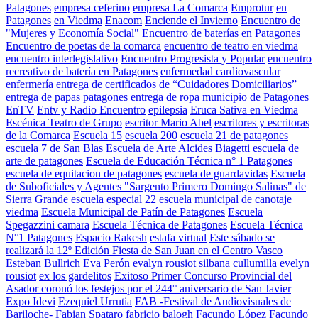
Patagones
empresa ceferino
empresa La Comarca
Emprotur
en
Patagones
en Viedma
Enacom
Enciende el Invierno
Encuentro de
"Mujeres y Economía Social"
Encuentro de baterías en Patagones
Encuentro de poetas de la comarca
encuentro de teatro en viedma
encuentro interlegislativo
Encuentro Progresista y Popular
encuentro
recreativo de batería en Patagones
enfermedad cardiovascular
enfermería
entrega de certificados de “Cuidadores Domiciliarios”
entrega de papas patagones
entrega de ropa municipio de Patagones
EnTV
Entv y Radio Encuentro
epilepsia
Eruca Sativa en Viedma
Escénica Teatro de Grupo
escritor Mario Abel
escritores y escritoras
de la Comarca
Escuela 15
escuela 200
escuela 21 de patagones
escuela 7 de San Blas
Escuela de Arte Alcides Biagetti
escuela de
arte de patagones
Escuela de Educación Técnica n° 1 Patagones
escuela de equitacion de patagones
escuela de guardavidas
Escuela
de Suboficiales y Agentes "Sargento Primero Domingo Salinas" de
Sierra Grande
escuela especial 22
escuela municipal de canotaje
viedma
Escuela Municipal de Patín de Patagones
Escuela
Spegazzini camara
Escuela Técnica de Patagones
Escuela Técnica
N°1 Patagones
Espacio Rakesh
estafa virtual
Este sábado se
realizará la 12º Edición Fiesta de San Juan en el Centro Vasco
Esteban Bullrich
Eva Perón
evalyn rousiot silbana cullumilla
evelyn
rousiot
ex los gardelitos
Exitoso Primer Concurso Provincial del
Asador coronó los festejos por el 244° aniversario de San Javier
Expo Idevi
Ezequiel Urrutia
FAB -Festival de Audiovisuales de
Bariloche-
Fabian Spataro
fabricio balogh
Facundo López
Facundo