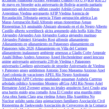
accidente villalonga
Aceites Vegetales Usados (AVU’s)
acto
acto 25
de mayo en Stroeder
acto aniversario de Bolivia
acuerdo paritario
patagones
adolescentes
adrian casadei
Adrián Grassi
Aerolíneas
Argentinas Viedma
aeropuerto
AFIP Viedma
Agencia de
Recaudación Tributaria
agencia Télam
agrupación atletica Las
Maras
Agrupación Raúl Alfonsin
aguas rionegrinas
Aguas
Rionegrinas SA
aguinaldo
Ahgzarn
ahogado en el río Negro
Alberto
Castillo
alberto weretilneck
alcira argumedo
aldo boffa
Aldo Pier
Alejandro
Alejandro Asis
Alejandro Gatica
alejandro marinao
Alejandro Palmieri
Alejandro Rost
alfonsín
allanamiento
Allanamiento en
allanamiento en Patagones
allanamiento en
Patagones julio 2026
Allanamiento en Villa del Carmen
allanamiento inalauquen
ambiente
amenzas a Gladis Cofre
Amprale
Anahí Bilbao
Andres Amoroso
Ángel Hechenleitner
angel lencura
anime
aniversario
aniversario 239 de Viedma y Patagones
aniversario Cagliero
aniversario de stroeder
Aniversario de Viedma
y Patgones
anses
antidemon
Antonio Tono Magagna
Anxious
Apel
Apel colonia de vacaciones
APEL Río Negro
Apologgia
ThrashMetal
APP Ceferino
apuñalado
aquaman
Arabela Carreras
arbolado público
Argentino Montero
aRGra
ARI Río Negro
Ariel
Bernatene
Ariel Zvenger
armas no letales
arquitecto Savi Crudo
arsa
arsa barrio guido
arsa comallo
Arsa El Condor
arsa guardia mitre
Arsa obra Santa Clara
arsa viedma
Arturo Illia
Asamblea No
Nuclear
asfalto santa clara
asignaciones familiares
Asociación Civil
Rionegrina de Taekwondo
Asociación de Cerveceros de la Comarca