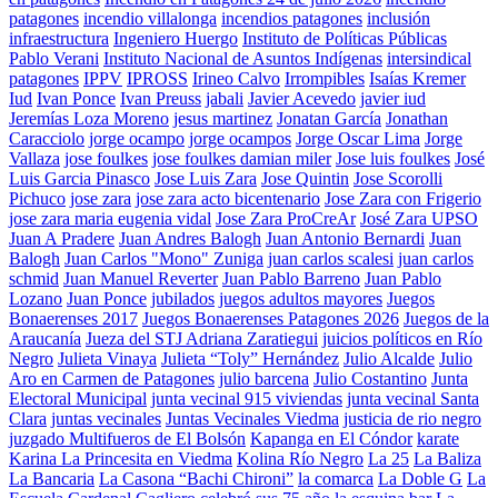
patagones
incendio villalonga
incendios patagones
inclusión
infraestructura
Ingeniero Huergo
Instituto de Políticas Públicas
Pablo Verani
Instituto Nacional de Asuntos Indígenas
intersindical
patagones
IPPV
IPROSS
Irineo Calvo
Irrompibles
Isaías Kremer
Iud
Ivan Ponce
Ivan Preuss
jabali
Javier Acevedo
javier iud
Jeremías Loza Moreno
jesus martinez
Jonatan García
Jonathan
Caracciolo
jorge ocampo
jorge ocampos
Jorge Oscar Lima
Jorge
Vallaza
jose foulkes
jose foulkes damian miler
Jose luis foulkes
José
Luis Garcia Pinasco
Jose Luis Zara
Jose Quintin
Jose Scorolli
Pichuco
jose zara
jose zara acto bicentenario
Jose Zara con Frigerio
jose zara maria eugenia vidal
Jose Zara ProCreAr
José Zara UPSO
Juan A Pradere
Juan Andres Balogh
Juan Antonio Bernardi
Juan
Balogh
Juan Carlos "Mono" Zuniga
juan carlos scalesi
juan carlos
schmid
Juan Manuel Reverter
Juan Pablo Barreno
Juan Pablo
Lozano
Juan Ponce
jubilados
juegos adultos mayores
Juegos
Bonaerenses 2017
Juegos Bonaerenses Patagones 2026
Juegos de la
Araucanía
Jueza del STJ Adriana Zaratiegui
juicios políticos en Río
Negro
Julieta Vinaya
Julieta “Toly” Hernández
Julio Alcalde
Julio
Aro en Carmen de Patagones
julio barcena
Julio Costantino
Junta
Electoral Municipal
junta vecinal 915 viviendas
junta vecinal Santa
Clara
juntas vecinales
Juntas Vecinales Viedma
justicia de rio negro
juzgado Multifueros de El Bolsón
Kapanga en El Cóndor
karate
Karina La Princesita en Viedma
Kolina Río Negro
La 25
La Baliza
La Bancaria
La Casona “Bachi Chironi”
la comarca
La Doble G
La