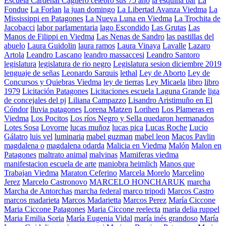
Escuela Cardenal Cagliero celebró sus 75 año
la esquina bar
La
Fondue
La Forlan
la juan domingo
La Libertad Avanza Viedma
La
Mississippi en Patagones
La Nueva Luna en Viedma
La Trochita de
Jacobacci
labor parlamentaria
lago Escondido
Las Grutas
Las
Manos de Filippi en Viedma
Las Nenas de Sandro
las pastillas del
abuelo
Laura Guidolin
laura ramos
Laura Vinaya
Lavalle
Lazaro
Artola
Leandro Lascano
leandro massaccesi
Leandro Santoro
legislatura
legislatura de rio negro
Legislatura sesion diciembre 2019
lenguaje de señas
Leonardo Sarquis
lethal
Ley de Aborto
Ley de
Concursos y Quiebras Viedma
ley de tierras
Ley Micaela
libro
libro
1979
Licitación Patagones
Licitaciones escuela Laguna Grande
liga
de concejales del pj
Liliana Campazzo
Lisandro Aristimuño en El
Cóndor
lluvia patagones
Lorena Matzen
Lorihen
Los Plameras en
Viedma
Los Pocitos
Los ríos Negro y Sella quedaron hermanados
Lotes Sosa
Lovorne
lucas muñoz
lucas pica
Lucas Roche
Lucio
Gálatro
luis vel
luminaria
mabel guzman
mabel leon
Macos Pavlin
magdalena o
magdalena odarda
Malicia en Viedma
Malón
Malon en
Patagones
maltrato animal
malvinas
Mamiferas viedma
manifestacion escuela de arte
maniobra heimlich
Manos que
Trabajan Viedma
Maraton Ceferino
Marcela Morelo
Marcelino
Jerez
Marcelo Castronovo
MARCELO HONCHARUK
marcha
Marcha de Antorchas
marcha federal
marco tripodi
Marcos Castro
marcos madarieta
Marcos Madarietta
Marcos Perez
María Ciccone
Maria Ciccone Patagones
Maria Ciccone reelecta
maria delia ruppel
Maria Emilia Soria
María Eugenia Vidal
maría inés grandoso
María