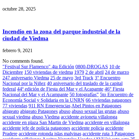
octubre 28, 2025
Incendio en la zona del parque industrial de la
ciudad de Viedma
febrero 9, 2021
No comments found.
"Festival Sur Flamenco" 4ta Edición
0800-DROGAS
10 de
Diciembre
150 viviendas de viedma
1979
2 de abril
24 de marzo
247 aniversario Viedma
25 de mayo
3rd Track
3° Encuentro
Nacional por la Niñez
40 aniversario del traslado de la capital
federal
44º edición de Fiesta del Mar y el Acapamte
46° Fiesta
Nacional del Mar y el Acampante
50 fotografías”
5to Encuentro de
Economía Social y Solidaria en la UNRN
66 viviendas patagones
77 viviendas
911 RN Emergencias
Abel Pintos en Patagones
abigeato
abigeato Patagones
abuso
abuso sexual las grutas
abuso
sexual viedma
abuso Viedma
accidente avioneta villalonga
accidente en plaza San Martin de Viedma
accidente en villalonga
accidente jefe de policia patagones
accidente policia
accidente
Pradere
accidente rotonda islas malvinas
accidente ruta 3 Patagones