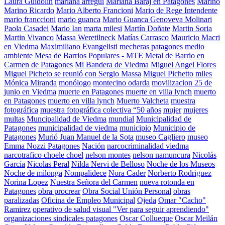
Laura Guidolin
mariana arregui
Mariana Baraj en Patagones
Marino
Marino Ricardo
Mario Alberto Francioni
Mario de Rege Intendente
mario franccioni
mario guanca
Mario Guanca Genoveva Molinari
Paola Casadei
Mario Ian
marta milesi
Martín Doñate
Martin Soria
Martin Vivanco
Massa Weretilneck
Matías Carrasco
Mauricio Macri
en Viedma
Maximiliano Evangelisti
mecheras patagones
medio
ambiente
Mesa de Barrios Populares - MTE
Metal de Barrio en
Carmen de Patagones
Mi Bandera de Viedma
Miguel Angel Flores
Miguel Picheto se reunió con Sergio Massa
Miguel Pichetto
miles
Mónica Miranda
monólogo
montecino odarda
movilizacion 25 de
junio en Viedma
muerte en Patagones
muerte en villa lynch
muerto
en Patagones
muerto en villa lynch
Muerto Valcheta
muestra
fotográfica
muestra fotográfica colectiva “50 años
mujer
mujeres
multas
Muncipalidad de Viedma
mundial
Municipalidad de
Patagones
municipalidad de viedma
municipio
Municipio de
Patagones
Murió Juan Manuel de la Sota
museo Cagliero
museo
Emma Nozzi Patagones
Nación
narcocriminalidad viedma
narcotrafico choele choel
nelson montes
nelson namuncura
Nicolás
García
Nicolas Peral
Nilda Nervi de Belloso
Noche de los Museos
Noche de milonga
Nompalidece
Nora Cader
Norberto Rodriguez
Norina Lopez
Nuestra Señora del Carmen
nueva rotonda en
Patagones
obra procrear
Obra Social Unión Personal
obras
paralizadas
Oficina de Empleo Municipal
Ojeda
Omar "Cacho"
Ramirez
operativo de salud visual "Ver para seguir aprendiendo"
organizaciones sindicales patagones
Oscar Collueque
Oscar Meilán