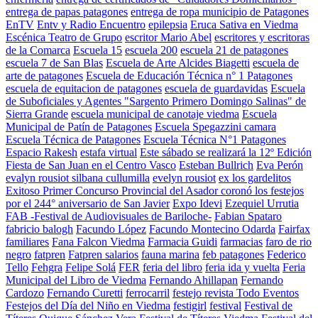
entrega de papas patagones
entrega de ropa municipio de Patagones
EnTV
Entv y Radio Encuentro
epilepsia
Eruca Sativa en Viedma
Escénica Teatro de Grupo
escritor Mario Abel
escritores y escritoras
de la Comarca
Escuela 15
escuela 200
escuela 21 de patagones
escuela 7 de San Blas
Escuela de Arte Alcides Biagetti
escuela de
arte de patagones
Escuela de Educación Técnica n° 1 Patagones
escuela de equitacion de patagones
escuela de guardavidas
Escuela
de Suboficiales y Agentes "Sargento Primero Domingo Salinas" de
Sierra Grande
escuela municipal de canotaje viedma
Escuela
Municipal de Patín de Patagones
Escuela Spegazzini camara
Escuela Técnica de Patagones
Escuela Técnica N°1 Patagones
Espacio Rakesh
estafa virtual
Este sábado se realizará la 12º Edición
Fiesta de San Juan en el Centro Vasco
Esteban Bullrich
Eva Perón
evalyn rousiot silbana cullumilla
evelyn rousiot
ex los gardelitos
Exitoso Primer Concurso Provincial del Asador coronó los festejos
por el 244° aniversario de San Javier
Expo Idevi
Ezequiel Urrutia
FAB -Festival de Audiovisuales de Bariloche-
Fabian Spataro
fabricio balogh
Facundo López
Facundo Montecino Odarda
Fairfax
familiares
Fana Falcon Viedma
Farmacia Guidi
farmacias
faro de rio
negro
fatpren
Fatpren salarios
fauna marina
feb patagones
Federico
Tello
Fehgra
Felipe Solá
FER
feria del libro
feria ida y vuelta
Feria
Municipal del Libro de Viedma
Fernando Ahillapan
Fernando
Cardozo
Fernando Curetti
ferrocarril
festejo revista Todo Eventos
Festejos del Día del Niño en Viedma
festigirl
festival
Festival de