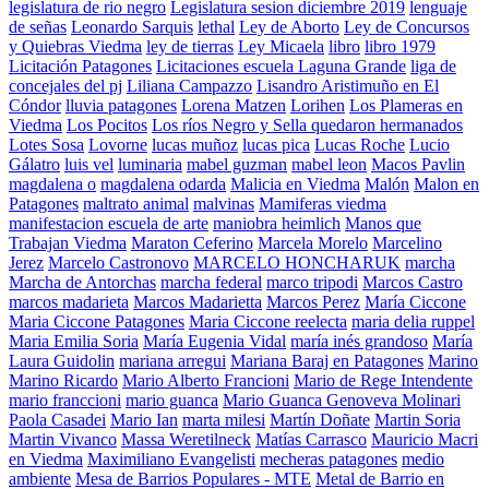
legislatura de rio negro
Legislatura sesion diciembre 2019
lenguaje
de señas
Leonardo Sarquis
lethal
Ley de Aborto
Ley de Concursos
y Quiebras Viedma
ley de tierras
Ley Micaela
libro
libro 1979
Licitación Patagones
Licitaciones escuela Laguna Grande
liga de
concejales del pj
Liliana Campazzo
Lisandro Aristimuño en El
Cóndor
lluvia patagones
Lorena Matzen
Lorihen
Los Plameras en
Viedma
Los Pocitos
Los ríos Negro y Sella quedaron hermanados
Lotes Sosa
Lovorne
lucas muñoz
lucas pica
Lucas Roche
Lucio
Gálatro
luis vel
luminaria
mabel guzman
mabel leon
Macos Pavlin
magdalena o
magdalena odarda
Malicia en Viedma
Malón
Malon en
Patagones
maltrato animal
malvinas
Mamiferas viedma
manifestacion escuela de arte
maniobra heimlich
Manos que
Trabajan Viedma
Maraton Ceferino
Marcela Morelo
Marcelino
Jerez
Marcelo Castronovo
MARCELO HONCHARUK
marcha
Marcha de Antorchas
marcha federal
marco tripodi
Marcos Castro
marcos madarieta
Marcos Madarietta
Marcos Perez
María Ciccone
Maria Ciccone Patagones
Maria Ciccone reelecta
maria delia ruppel
Maria Emilia Soria
María Eugenia Vidal
maría inés grandoso
María
Laura Guidolin
mariana arregui
Mariana Baraj en Patagones
Marino
Marino Ricardo
Mario Alberto Francioni
Mario de Rege Intendente
mario franccioni
mario guanca
Mario Guanca Genoveva Molinari
Paola Casadei
Mario Ian
marta milesi
Martín Doñate
Martin Soria
Martin Vivanco
Massa Weretilneck
Matías Carrasco
Mauricio Macri
en Viedma
Maximiliano Evangelisti
mecheras patagones
medio
ambiente
Mesa de Barrios Populares - MTE
Metal de Barrio en