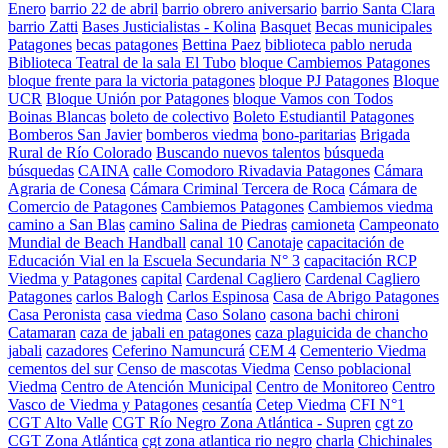
Enero
barrio 22 de abril
barrio obrero aniversario
barrio Santa Clara
barrio Zatti
Bases Justicialistas - Kolina
Basquet
Becas municipales
Patagones
becas patagones
Bettina Paez
biblioteca pablo neruda
Biblioteca Teatral de la sala El Tubo
bloque Cambiemos Patagones
bloque frente para la victoria patagones
bloque PJ Patagones
Bloque
UCR
Bloque Unión por Patagones
bloque Vamos con Todos
Boinas Blancas
boleto de colectivo
Boleto Estudiantil Patagones
Bomberos San Javier
bomberos viedma
bono-paritarias
Brigada
Rural de Río Colorado
Buscando nuevos talentos
búsqueda
búsquedas
CAINA
calle Comodoro Rivadavia Patagones
Cámara
Agraria de Conesa
Cámara Criminal Tercera de Roca
Cámara de
Comercio de Patagones
Cambiemos Patagones
Cambiemos viedma
camino a San Blas
camino Salina de Piedras
camioneta
Campeonato
Mundial de Beach Handball
canal 10
Canotaje
capacitación de
Educación Vial en la Escuela Secundaria N° 3
capacitación RCP
Viedma y Patagones
capital
Cardenal Cagliero
Cardenal Cagliero
Patagones
carlos Balogh
Carlos Espinosa
Casa de Abrigo Patagones
Casa Peronista
casa viedma
Caso Solano
casona bachi chironi
Catamaran
caza de jabali en patagones
caza plaguicida de chancho
jabali
cazadores
Ceferino Namuncurá
CEM 4
Cementerio Viedma
cementos del sur
Censo de mascotas Viedma
Censo poblacional
Viedma
Centro de Atención Municipal
Centro de Monitoreo
Centro
Vasco de Viedma y Patagones
cesantía
Cetep Viedma
CFI N°1
CGT Alto Valle
CGT Río Negro Zona Atlántica - Supren
cgt zo
CGT Zona Atlántica
cgt zona atlantica rio negro
charla
Chichinales