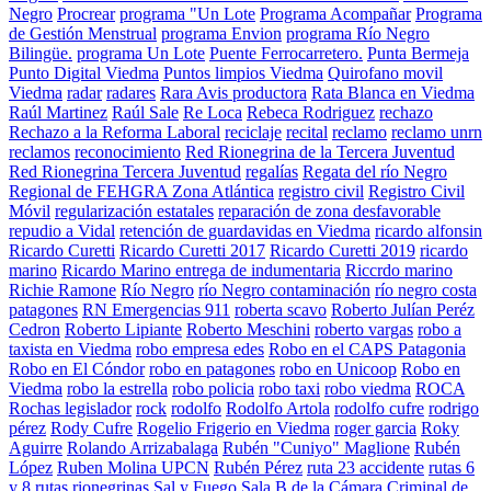
Negro
Procrear
programa "Un Lote
Programa Acompañar
Programa
de Gestión Menstrual
programa Envion
programa Río Negro
Bilingüe.
programa Un Lote
Puente Ferrocarretero.
Punta Bermeja
Punto Digital Viedma
Puntos limpios Viedma
Quirofano movil
Viedma
radar
radares
Rara Avis productora
Rata Blanca en Viedma
Raúl Martinez
Raúl Sale
Re Loca
Rebeca Rodriguez
rechazo
Rechazo a la Reforma Laboral
reciclaje
recital
reclamo
reclamo unrn
reclamos
reconocimiento
Red Rionegrina de la Tercera Juventud
Red Rionegrina Tercera Juventud
regalías
Regata del río Negro
Regional de FEHGRA Zona Atlántica
registro civil
Registro Civil
Móvil
regularización estatales
reparación de zona desfavorable
repudio a Vidal
retención de guardavidas en Viedma
ricardo alfonsin
Ricardo Curetti
Ricardo Curetti 2017
Ricardo Curetti 2019
ricardo
marino
Ricardo Marino entrega de indumentaria
Riccrdo marino
Richie Ramone
Río Negro
río Negro contaminación
río negro costa
patagones
RN Emergencias 911
roberta scavo
Roberto Julían Peréz
Cedron
Roberto Lipiante
Roberto Meschini
roberto vargas
robo a
taxista en Viedma
robo empresa edes
Robo en el CAPS Patagonia
Robo en El Cóndor
robo en patagones
robo en Unicoop
Robo en
Viedma
robo la estrella
robo policia
robo taxi
robo viedma
ROCA
Rochas legislador
rock
rodolfo
Rodolfo Artola
rodolfo cufre
rodrigo
pérez
Rody Cufre
Rogelio Frigerio en Viedma
roger garcia
Roky
Aguirre
Rolando Arrizabalaga
Rubén "Cuniyo" Maglione
Rubén
López
Ruben Molina UPCN
Rubén Pérez
ruta 23 accidente
rutas 6
y 8
rutas rionegrinas
Sal y Fuego
Sala B de la Cámara Criminal de