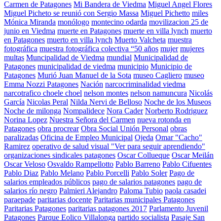
Carmen de Patagones
Mi Bandera de Viedma
Miguel Angel Flores
Miguel Picheto se reunió con Sergio Massa
Miguel Pichetto
miles
Mónica Miranda
monólogo
montecino odarda
movilizacion 25 de
junio en Viedma
muerte en Patagones
muerte en villa lynch
muerto
en Patagones
muerto en villa lynch
Muerto Valcheta
muestra
fotográfica
muestra fotográfica colectiva “50 años
mujer
mujeres
multas
Muncipalidad de Viedma
mundial
Municipalidad de
Patagones
municipalidad de viedma
municipio
Municipio de
Patagones
Murió Juan Manuel de la Sota
museo Cagliero
museo
Emma Nozzi Patagones
Nación
narcocriminalidad viedma
narcotrafico choele choel
nelson montes
nelson namuncura
Nicolás
García
Nicolas Peral
Nilda Nervi de Belloso
Noche de los Museos
Noche de milonga
Nompalidece
Nora Cader
Norberto Rodriguez
Norina Lopez
Nuestra Señora del Carmen
nueva rotonda en
Patagones
obra procrear
Obra Social Unión Personal
obras
paralizadas
Oficina de Empleo Municipal
Ojeda
Omar "Cacho"
Ramirez
operativo de salud visual "Ver para seguir aprendiendo"
organizaciones sindicales patagones
Oscar Collueque
Oscar Meilán
Oscar Veloso
Osvaldo Rampellotto
Pablo Barreno
Pablo Cifuentes
Pablo Diaz
Pablo Melano
Pablo Porcelli
Pablo Soler
Pago de
salarios empleados públicos
pago de salarios patagones
pago de
salarios río negro
Palmieri Alejandro
Paloma Tubio
paola casadei
paraepade
paritarias docente
Paritarias municipales Patagones
Paritarias Patagones
paritarias patagones 2017
Parlamento Juvenil
Patagones
Parque Eolico Villalonga
partido socialista
Pasaje San