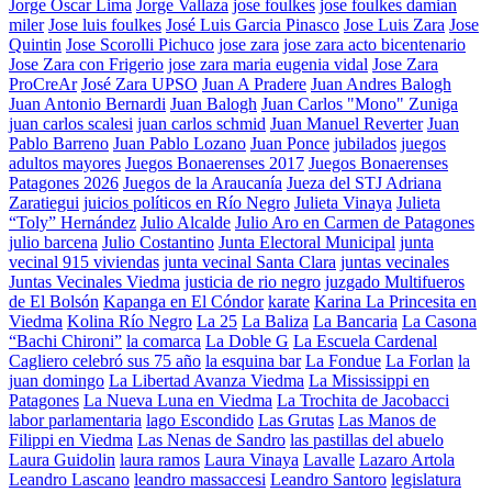
Jorge Oscar Lima
Jorge Vallaza
jose foulkes
jose foulkes damian
miler
Jose luis foulkes
José Luis Garcia Pinasco
Jose Luis Zara
Jose
Quintin
Jose Scorolli Pichuco
jose zara
jose zara acto bicentenario
Jose Zara con Frigerio
jose zara maria eugenia vidal
Jose Zara
ProCreAr
José Zara UPSO
Juan A Pradere
Juan Andres Balogh
Juan Antonio Bernardi
Juan Balogh
Juan Carlos "Mono" Zuniga
juan carlos scalesi
juan carlos schmid
Juan Manuel Reverter
Juan
Pablo Barreno
Juan Pablo Lozano
Juan Ponce
jubilados
juegos
adultos mayores
Juegos Bonaerenses 2017
Juegos Bonaerenses
Patagones 2026
Juegos de la Araucanía
Jueza del STJ Adriana
Zaratiegui
juicios políticos en Río Negro
Julieta Vinaya
Julieta
“Toly” Hernández
Julio Alcalde
Julio Aro en Carmen de Patagones
julio barcena
Julio Costantino
Junta Electoral Municipal
junta
vecinal 915 viviendas
junta vecinal Santa Clara
juntas vecinales
Juntas Vecinales Viedma
justicia de rio negro
juzgado Multifueros
de El Bolsón
Kapanga en El Cóndor
karate
Karina La Princesita en
Viedma
Kolina Río Negro
La 25
La Baliza
La Bancaria
La Casona
“Bachi Chironi”
la comarca
La Doble G
La Escuela Cardenal
Cagliero celebró sus 75 año
la esquina bar
La Fondue
La Forlan
la
juan domingo
La Libertad Avanza Viedma
La Mississippi en
Patagones
La Nueva Luna en Viedma
La Trochita de Jacobacci
labor parlamentaria
lago Escondido
Las Grutas
Las Manos de
Filippi en Viedma
Las Nenas de Sandro
las pastillas del abuelo
Laura Guidolin
laura ramos
Laura Vinaya
Lavalle
Lazaro Artola
Leandro Lascano
leandro massaccesi
Leandro Santoro
legislatura