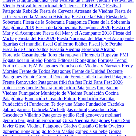
Títeres Quique Sánchez Vera
Festival de Títeres Viedma
Festival del
Viento
Festival Internacional de Títeres “T.E.M.P.A.”
Festival
Patagonia Rebelde
Fiesta de Cerveza Artesana de Viedma
Fiesta de
la Cerveza en la Manzana Histórica
Fiesta de la Ostra
Fiesta de la
Soberanía
Fiesta de la Soberanía Patagonica
Fiesta de la Soberanía
Patagónica 2019
Fiesta de la Soberanía Patagónica 2026
Fiesta del
Mar y el Acampante
Fiesta del Mar y el Acampante 2018
Fiesta del
Michay
Fiesta del Río 2020
Fiesta Nacional del Mar y el Acampante
figuritas del mundial
fiscal Guillermo Ibáñez
Fiscal jefe Peralta
Fiscalía de Cinco Saltos
Fiscalía Viedma
Florencia Alcaraz
Florencia Casamiquela
florencia rupayan
Florencia Rupayán
FMI
Fogata por un Sueño
Fondo Editorial Rionegrino
Forrajes Tecnol
Fortín Castre
FpV Patagones
Francisco de Viedma y Narváez
Fredy
Morales
Frente de Todos Patagones
Frente de Unidad Docente
Patagones
Frente Gremial Docente
Frente Julieta Lanteri Patagones
Frente Renovador Patagones
friki fan fest
Friki Fans Fest 2026
frutos secos
fuente Pucará
fumigación Patagones
fumigacion
Viedma
Fumigador Municipio de Viedma
Fundación Cocina
Patagónica
Fundación Creando Futuro
Fundación Facilitar
Fundación Si
Fundación Te doy una Mano
Fundación Tzedaka
gabriel garnica
Gabriela Michetti
gas natural
Gasoducto Sao
Gasoducto Villarino Patagones
gatillo fácil
genoveva molinari
gerardo bari
gestión emocional
Girso Viedma Patagones
Girsu San
Javier
Girsu Viedma Patagones
Gladys Castaño
Gloria Ovejero
gobierno rionegrino
golfo San Matías
golpeo a su bebe
Gonza