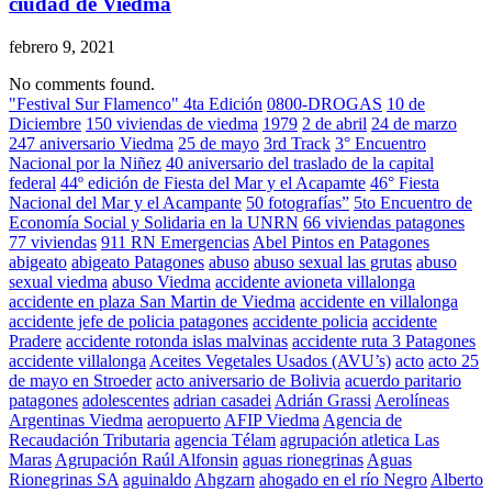
ciudad de Viedma
febrero 9, 2021
No comments found.
"Festival Sur Flamenco" 4ta Edición
0800-DROGAS
10 de
Diciembre
150 viviendas de viedma
1979
2 de abril
24 de marzo
247 aniversario Viedma
25 de mayo
3rd Track
3° Encuentro
Nacional por la Niñez
40 aniversario del traslado de la capital
federal
44º edición de Fiesta del Mar y el Acapamte
46° Fiesta
Nacional del Mar y el Acampante
50 fotografías”
5to Encuentro de
Economía Social y Solidaria en la UNRN
66 viviendas patagones
77 viviendas
911 RN Emergencias
Abel Pintos en Patagones
abigeato
abigeato Patagones
abuso
abuso sexual las grutas
abuso
sexual viedma
abuso Viedma
accidente avioneta villalonga
accidente en plaza San Martin de Viedma
accidente en villalonga
accidente jefe de policia patagones
accidente policia
accidente
Pradere
accidente rotonda islas malvinas
accidente ruta 3 Patagones
accidente villalonga
Aceites Vegetales Usados (AVU’s)
acto
acto 25
de mayo en Stroeder
acto aniversario de Bolivia
acuerdo paritario
patagones
adolescentes
adrian casadei
Adrián Grassi
Aerolíneas
Argentinas Viedma
aeropuerto
AFIP Viedma
Agencia de
Recaudación Tributaria
agencia Télam
agrupación atletica Las
Maras
Agrupación Raúl Alfonsin
aguas rionegrinas
Aguas
Rionegrinas SA
aguinaldo
Ahgzarn
ahogado en el río Negro
Alberto