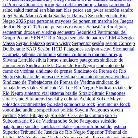
la Primera Circunscripción
Sala del Libertador
salarios
salmonella
salud
salud mental
san blas
san blas pesca
san javier
sanción
sandro
fogel
Santa Mamá Antula
Santiago Dalmaú
Se poJuegos de Río
Negro 2026 para personas mayores
Se ponen en marcha los Juegos
de Río Negro 2026 para personas mayores
Sebastián Rodriguez
secuestran droga en viedma
secuestro
Seguridad Patrimonial del
Grupo Pecom
SENAF Río Negro
sentada de padres CEM 4
Sergio
Massa
Sergio Palazzo
sergio wisky
Serpentor
sesión
sesión Concejo
Deliberante SAO
Sesión HCD Patagones
sesipon
sicavi
Sicomental
sicometal
silbana cullumilla
silbana cullumilla mariana arregui
Silvana Larralde
silvia horne
simulacro patagones
sindicato de
camioneros
Sindicato de la Carne de Río Negro
sindicato de la
carne de viedma
sindicato de prensa
Sindicato de Prensa de Río
Negro
sindicato de prensa de Viedma
sindicato de prensa viedma
Sindicato de Trabajadores de Prensa de Viedma
sindicato de
trabajadores viales
Sindicato Vial de Río Negro
Sindicato viales de
Río Negro
siniestro vial
sistema braille
Sitraic
Sitraic Patagones
sitraic y ate
Sitraprenvi
social y cultural Adalquí
Sol de Mayo
soldados continentales
Soledad
somoncura rock
Somuncura Rock
sonoridad andina
sospechoso policía
Soyem Patagones
soyem
viedma
Stella Fibiger
stj
Stroeder Casa de la Cultura
sub16
Subcomisaría 63 de Viedma
sube
Sube Patagones
subsidio
patagonico
sueldos
sueldos estatales
superior tribunal de justicia
Superior Tribunal de Justicia de Río Negro
Superior Tribunal de
Justicia RN
Suplica en Viedma
Supren
suteba feb
suteba patagones