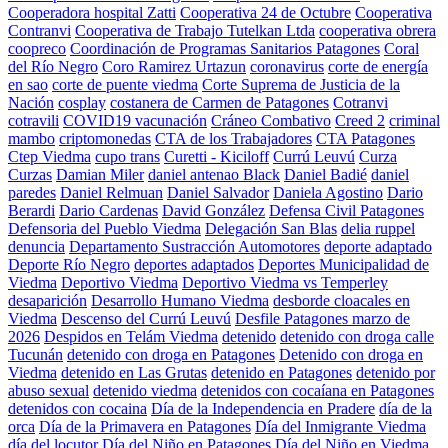
Cooperadora hospital Zatti
Cooperativa 24 de Octubre
Cooperativa
Contranvi
Cooperativa de Trabajo Tutelkan Ltda
cooperativa obrera
coopreco
Coordinación de Programas Sanitarios Patagones
Coral
del Río Negro
Coro Ramirez Urtazun
coronavirus
corte de energía
en sao
corte de puente viedma
Corte Suprema de Justicia de la
Nación
cosplay
costanera de Carmen de Patagones
Cotranvi
cotravili
COVID19 vacunación
Cráneo Combativo
Creed 2
criminal
mambo
criptomonedas
CTA de los Trabajadores
CTA Patagones
Ctep Viedma
cupo trans
Curetti - Kiciloff
Currú Leuvú
Curza
Curzas
Damian Miler
daniel antenao Black
Daniel Badié
daniel
paredes
Daniel Relmuan
Daniel Salvador
Daniela Agostino
Dario
Berardi
Dario Cardenas
David González
Defensa Civil Patagones
Defensoria del Pueblo Viedma
Delegación San Blas
delia ruppel
denuncia
Departamento Sustracción Automotores
deporte adaptado
Deporte Río Negro
deportes adaptados
Deportes Municipalidad de
Viedma
Deportivo Viedma
Deportivo Viedma vs Temperley
desaparición
Desarrollo Humano Viedma
desborde cloacales en
Viedma
Descenso del Currú Leuvú
Desfile Patagones marzo de
2026
Despidos en Telám Viedma
detenido
detenido con droga calle
Tucunán
detenido con droga en Patagones
Detenido con droga en
Viedma
detenido en Las Grutas
detenido en Patagones
detenido por
abuso sexual
detenido viedma
detenidos con cocaíana en Patagones
detenidos con cocaina
Día de la Independencia en Pradere
día de la
orca
Día de la Primavera en Patagones
Día del Inmigrante Viedma
día del locutor
Día del Niño en Patagones
Día del Niño en Viedma