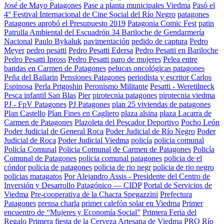
José de Mayo Patagones
Pase a planta municipales Viedma
Pasó el
4° Festival Internacional de Cine Social del Río Negro
patagones
Patagones aprobó el Presupuesto 2019
Patagonia Comic Fest
patin
Patrulla Ambiental del Escuadrón 34 Bariloche de Gendarmería
Nacional
Paulo Bykaluk
pavimentación
pedido de captura
Pedro
Meyer
pedro pesatti
Pedro Pesatti Edersa
Pedro Pesatti en Bariloche
Pedro Pesatti Ipross
Pedro Pesatti paro de mujeres
Pelea entre
bandas en Carmen de Patagones
pelucas oncológicas patagones
Peña del Bailarin
Pensiones Patagones
periodista y escritor Carlos
Espinosa
Perla Prigoshin
Peronismo Militante
Pesatti - Weretilneck
Pesca infantil San Blas
Pier
pirotecnia patagones
pirotecnia viedma
PJ - FpV Patagones
PJ Patagones
plan 25 viviendas de patagones
Plan Castello
Plan Fines en Cagliero
plaza alsina
plaza Lacarra de
Carmen de Patagones
Plazoleta del Pescador Deportivo
Pocho León
Poder Judicial de General Roca
Poder Judicial de Río Negro
Poder
Judicial de Roca
Poder Judicial Viedma
policía
policia comunal
Policía Comunal
Policia Comunal de Carmen de Patagones
Policía
Comunal de Patagones
policia comunal patagones
policia de el
cóndor
policia de patagones
policia de rio negr
policia de rio negro
policias maragatos
Por Alejandro Assis - Presidente del Centro de
Inversión y Desarrollo Patagónico — CIDP
Portal de Servicios de
Viedma
Pre-cooperativa de la Chacra Spegazzini
Prefectura
Patagones
prensa charla
primer calefón solar en Viedma
Primer
encuentro de “Mujeres y Economía Social”
Primera Feria del
Regalo
Primera fiesta de la Cerveza Artesana de Viedma
PRO Río