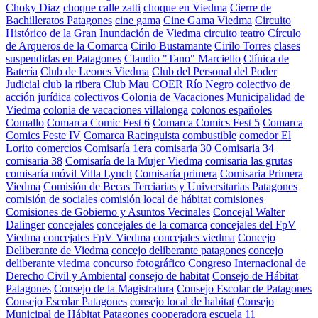
Choky Diaz
choque calle zatti
choque en Viedma
Cierre de
Bachilleratos Patagones
cine gama
Cine Gama Viedma
Circuito
Histórico de la Gran Inundación de Viedma
circuito teatro
Círculo
de Arqueros de la Comarca
Cirilo Bustamante
Cirilo Torres
clases
suspendidas en Patagones
Claudio "Tano" Marciello
Clínica de
Batería
Club de Leones Viedma
Club del Personal del Poder
Judicial
club la ribera
Club Mau
COER Río Negro
colectivo de
acción jurídica
colectivos
Colonia de Vacaciones Municipalidad de
Viedma
colonia de vacaciones villalonga
colonos españoles
Comallo
Comarca Comic Fest 6
Comarca Comics Fest 5
Comarca
Comics Feste IV
Comarca Racinguista
combustible
comedor El
Lorito
comercios
Comisaría 1era
comisaria 30
Comisaria 34
comisaria 38
Comisaría de la Mujer Viedma
comisaria las grutas
comisaría móvil Villa Lynch
Comisaría primera
Comisaria Primera
Viedma
Comisión de Becas Terciarias y Universitarias Patagones
comisión de sociales
comisión local de hábitat
comisiones
Comisiones de Gobierno y Asuntos Vecinales
Concejal Walter
Dalinger
concejales
concejales de la comarca
concejales del FpV
Viedma
concejales FpV Viedma
concejales viedma
Concejo
Deliberante de Viedma
concejo deliberante patagones
concejo
deliberante viedma
concurso fotográfico
Congreso Internacional de
Derecho Civil y Ambiental
consejo de habitat
Consejo de Hábitat
Patagones
Consejo de la Magistratura
Consejo Escolar de Patagones
Consejo Escolar Patagones
consejo local de habitat
Consejo
Municipal de Hábitat Patagones
cooperadora escuela 11