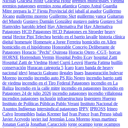
Nicolas
Graciela Holtz
Graciela Hotlz
gremios municipales Viedma
gremios patagones
gremios zona atlantica
Grupo Astral
Guardia
Mitre prepara la 3° Fiesta Provincial del jabalí al asador
Guillermo
Jócano
guillermo moreno
Guillermo Skrt
guillermo yanca
Guitarras
del Mundo
Gustavo Damián González
gustavo paleta
Gustavo Sol
Hamvides
haroldo lebed
Hay Alternativa Pat
Hay Alternativa
Patagones
HCD Patagones
HCD Patagones en Stroeder
heavy
metal
Hector Pipi Telechea
herido en el barrio lavalle
historia clínica
digital
homenaje
Homenaje a Jorge Ferreira
homicidio en Allen
homicidio en el hipódromo
Honorable Concejo Deliberante de
Patagones
Horacio "Pechi" Quiroga
Horacio Otero -CGT-
horcas
HORNE
Horrendum Vermis
Hospital Pedro Ecay
hospital Zatti
Hospital Zatti de Viedma
Hotel Currú Leuvú
Huerta Fatima
huillín
conservación
Huracan categoria 5
Ícaro
Icaro banda de heavy
nacional
idevi
Ignacio Galeano
ilegales
Inaes
Inauguración bulevar
Moreno
incendio
incendio auto PS Río Negro
incendio barrio zatti
de viedma
incendio en el Tiro Federal Patagones
incendio en La
Baliza
Incendio en la calle mitre
incendio en patagones
Incendio en
Patagones 24 de julio 2026
incendio patagones
incendio villalonga
incendios patagones
inclusión
infraestructura
Ingeniero Huergo
Instituto de Políticas Públicas Pablo Verani
Instituto Nacional de
Asuntos Indígenas
intersindical patagones
IPPV
IPROSS
Irineo
Calvo
Irrompibles
Isaías Kremer
Iud
Ivan Ponce
Ivan Preuss
jabali
Javier Acevedo
javier iud
Jeremías Loza Moreno
jesus martinez
Jonatan García
Jonathan Caracciolo
jorge ocampo
jorge ocampos