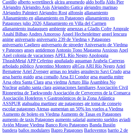
Castillo
alberto weretilneck
alcira argumedo
aldo boffa
Aldo Pier
Alejandro
Alejandro Asis
Alejandro Gatica
alejandro marinao
Alejandro Palmieri
Alejandro Rost
alfonsín
allanamiento
Allanamiento en
allanamiento en Patagones
allanamiento en
Patagones julio 2026
Allanamiento en Villa del Carmen
allanamiento inalauquen
ambiente
amenzas a Gladis Cofre
Amprale
Anahí Bilbao
Andres Amoroso
Ángel Hechenleitner
angel lencura
anime
aniversario
aniversario 239 de Viedma y Patagones
aniversario Cagliero
aniversario de stroeder
Aniversario de Viedma
y Patgones
anses
antidemon
Antonio Tono Magagna
Anxious
Apel
Apel colonia de vacaciones
APEL Río Negro
Apologgia
ThrashMetal
APP Ceferino
apuñalado
aquaman
Arabela Carreras
arbolado público
Argentino Montero
aRGra
ARI Río Negro
Ariel
Bernatene
Ariel Zvenger
armas no letales
arquitecto Savi Crudo
arsa
arsa barrio guido
arsa comallo
Arsa El Condor
arsa guardia mitre
Arsa obra Santa Clara
arsa viedma
Arturo Illia
Asamblea No
Nuclear
asfalto santa clara
asignaciones familiares
Asociación Civil
Rionegrina de Taekwondo
Asociación de Cerveceros de la Comarca
Asociación Hoteleros y Gastronómicos de la Zona Atlántica
ASSPUR
atahualpa martinez
ate patagones
ate toma de consejo
escolar patagones
Atenas
aumentan un 50% los vuelos a Viedma
Aumento de boleto en Viedma
Aumento de Tasas en Patagones
aumento de taxis Patagones
aumento salarial
aumento sueldos
aviadi
Avión Mirage Viedma
Banco Rojo Patagones
Banda Ilusión
bandera
baños modulares
Bapro Patagones
Barloventos
barrio 2 de