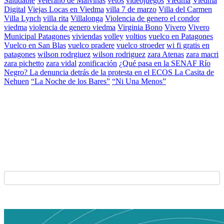
Saludable
Veterano de Malvinas
vetos
videojuegos
Viedma
Viedma
Digital
Viejas Locas en Viedma
villa 7 de marzo
Villa del Carmen
Villa Lynch
villa rita
Villalonga
Violencia de genero el condor
viedma
violencia de genero viedma
Virginia Bono
Vivero
Vivero
Municipal Patagones
viviendas
volley
voltios
vuelco en Patagones
Vuelco en San Blas
vuelco pradere
vuelco stroeder
wi fi gratis en
patagones
wilson rodrgiuez
wilson rodriguez
zara Atenas
zara macri
zara pichetto
zara vidal
zonificación
¿Qué pasa en la SENAF Río
Negro? La denuncia detrás de la protesta en el ECOS La Casita de
Nehuen
“La Noche de los Bares”
“Ni Una Menos”