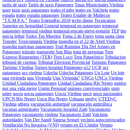
tarifa de taxis
Tarifa de taxis Patagones
Tasas Municipales Viedma
taser
taxis
taxis patagones
teatro el tubo
teatro en Valcheta
teatro
españa
teatro españa patagones
Teatro Estable de Muñecos
"T.E.M.P.A."
Teatro EstepaRio 2018
techo digno
Tecnicatura
Superior en Seguridad General
temporal en patagones
temporal
patagones
temporal viedma
temporal-rescate-nieve-reguión
TEP
tito
garcia lethal
Todos Tus Muertos
Toma 2 de Enero
toma santa clara
Tonolec
Toxicomanía Viedma
tragedia en el 22 de Abril Viedma
tragedia malvinas patagones
Trail Running Día Del Amigo en
Patagones
tránsito
transporte San Blas
trata de personas
Tren
Expreso Rionegrino (TER)
Tren Loco
Tren Patagónico
Tribulacion
tribunal de cuentas
Tribunal Electoral Provincial
Turismo Patagones
Turismo VIedma
Turnos hospital Patagones
u12
UCR
ucr
patagones
ucr viedma
Udocba
Udocba Patagones
Un Lote
Un lote
una vivienda
una Vivienda
Una Vivienda"
UNCo
UNCo Viedma
Unidad Ciudadana Patagones
Unidad Ciudadana Río Negro
unidos
por una vida mejor
Unión Personal
uniones convivenciales
unrn
unter
uocra
uocra patagones
Uocra Viedma
upcn
upcn nacionales
UPCN Río Negro
Upcn Rio Negro
Ushuaia
utedyc
UTEDyC
Viedma
uthgra
vacunación antigripal
vacunación antirrábica
vacunas antigripales
Vacunatorio hospital Zatti
Vacunatorio
Patagones
vacunatorio viedma
Vacunatorio Zatti
Valcheta
autoridades
Van Der Sandt
Vanesa Seguel
vecinos autoconvocados
Ventilación No Invasiva (VNI)
verano en El Cóndor
Verano