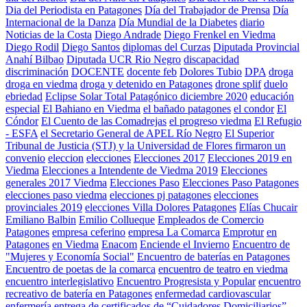
Dia del Periodista en Patagones
Día del Trabajador de Prensa
Día
Internacional de la Danza
Día Mundial de la Diabetes
diario
Noticias de la Costa
Diego Andrade
Diego Frenkel en Viedma
Diego Rodil
Diego Santos
diplomas del Curzas
Diputada Provincial
Anahí Bilbao
Diputada UCR Rio Negro
discapacidad
discriminación
DOCENTE
docente feb
Dolores Tubio
DPA
droga
droga en viedma
droga y detenido en Patagones
drone splif
duelo
ebriedad
Eclipse Solar Total Patagónico diciembre 2020
educación
especial
El Bahiano en Viedma
el bañado patagones
el condor
El
Cóndor
El Cuento de las Comadrejas
el progreso viedma
El Refugio
- ESFA
el Secretario General de APEL Río Negro
El Superior
Tribunal de Justicia (STJ) y la Universidad de Flores firmaron un
convenio
eleccion
elecciones
Elecciones 2017
Elecciones 2019 en
Viedma
Elecciones a Intendente de Viedma 2019
Elecciones
generales 2017 Viedma
Elecciones Paso
Elecciones Paso Patagones
elecciones paso viedma
elecciones pj patagones
elecciones
provinciales 2019
elecciones Villa Dolores Patagones
Elías Chucair
Emiliano Balbin
Emilio Collueque
Empleados de Comercio
Patagones
empresa ceferino
empresa La Comarca
Emprotur
en
Patagones
en Viedma
Enacom
Enciende el Invierno
Encuentro de
"Mujeres y Economía Social"
Encuentro de baterías en Patagones
Encuentro de poetas de la comarca
encuentro de teatro en viedma
encuentro interlegislativo
Encuentro Progresista y Popular
encuentro
recreativo de batería en Patagones
enfermedad cardiovascular
enfermería
entrega de certificados de “Cuidadores Domiciliarios”