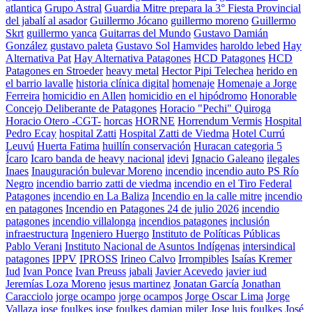
atlantica
Grupo Astral
Guardia Mitre prepara la 3° Fiesta Provincial
del jabalí al asador
Guillermo Jócano
guillermo moreno
Guillermo
Skrt
guillermo yanca
Guitarras del Mundo
Gustavo Damián
González
gustavo paleta
Gustavo Sol
Hamvides
haroldo lebed
Hay
Alternativa Pat
Hay Alternativa Patagones
HCD Patagones
HCD
Patagones en Stroeder
heavy metal
Hector Pipi Telechea
herido en
el barrio lavalle
historia clínica digital
homenaje
Homenaje a Jorge
Ferreira
homicidio en Allen
homicidio en el hipódromo
Honorable
Concejo Deliberante de Patagones
Horacio "Pechi" Quiroga
Horacio Otero -CGT-
horcas
HORNE
Horrendum Vermis
Hospital
Pedro Ecay
hospital Zatti
Hospital Zatti de Viedma
Hotel Currú
Leuvú
Huerta Fatima
huillín conservación
Huracan categoria 5
Ícaro
Icaro banda de heavy nacional
idevi
Ignacio Galeano
ilegales
Inaes
Inauguración bulevar Moreno
incendio
incendio auto PS Río
Negro
incendio barrio zatti de viedma
incendio en el Tiro Federal
Patagones
incendio en La Baliza
Incendio en la calle mitre
incendio
en patagones
Incendio en Patagones 24 de julio 2026
incendio
patagones
incendio villalonga
incendios patagones
inclusión
infraestructura
Ingeniero Huergo
Instituto de Políticas Públicas
Pablo Verani
Instituto Nacional de Asuntos Indígenas
intersindical
patagones
IPPV
IPROSS
Irineo Calvo
Irrompibles
Isaías Kremer
Iud
Ivan Ponce
Ivan Preuss
jabali
Javier Acevedo
javier iud
Jeremías Loza Moreno
jesus martinez
Jonatan García
Jonathan
Caracciolo
jorge ocampo
jorge ocampos
Jorge Oscar Lima
Jorge
Vallaza
jose foulkes
jose foulkes damian miler
Jose luis foulkes
José