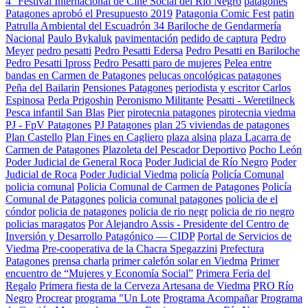
4° Festival Internacional de Cine Social del Río Negro
patagones
Patagones aprobó el Presupuesto 2019
Patagonia Comic Fest
patin
Patrulla Ambiental del Escuadrón 34 Bariloche de Gendarmería
Nacional
Paulo Bykaluk
pavimentación
pedido de captura
Pedro
Meyer
pedro pesatti
Pedro Pesatti Edersa
Pedro Pesatti en Bariloche
Pedro Pesatti Ipross
Pedro Pesatti paro de mujeres
Pelea entre
bandas en Carmen de Patagones
pelucas oncológicas patagones
Peña del Bailarin
Pensiones Patagones
periodista y escritor Carlos
Espinosa
Perla Prigoshin
Peronismo Militante
Pesatti - Weretilneck
Pesca infantil San Blas
Pier
pirotecnia patagones
pirotecnia viedma
PJ - FpV Patagones
PJ Patagones
plan 25 viviendas de patagones
Plan Castello
Plan Fines en Cagliero
plaza alsina
plaza Lacarra de
Carmen de Patagones
Plazoleta del Pescador Deportivo
Pocho León
Poder Judicial de General Roca
Poder Judicial de Río Negro
Poder
Judicial de Roca
Poder Judicial Viedma
policía
Policía Comunal
policia comunal
Policia Comunal de Carmen de Patagones
Policía
Comunal de Patagones
policia comunal patagones
policia de el
cóndor
policia de patagones
policia de rio negr
policia de rio negro
policias maragatos
Por Alejandro Assis - Presidente del Centro de
Inversión y Desarrollo Patagónico — CIDP
Portal de Servicios de
Viedma
Pre-cooperativa de la Chacra Spegazzini
Prefectura
Patagones
prensa charla
primer calefón solar en Viedma
Primer
encuentro de “Mujeres y Economía Social”
Primera Feria del
Regalo
Primera fiesta de la Cerveza Artesana de Viedma
PRO Río
Negro
Procrear
programa "Un Lote
Programa Acompañar
Programa