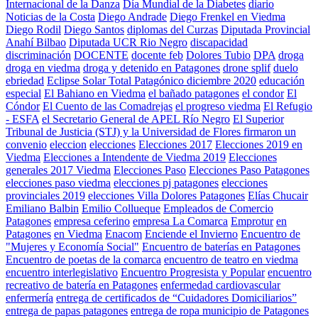
Internacional de la Danza
Día Mundial de la Diabetes
diario
Noticias de la Costa
Diego Andrade
Diego Frenkel en Viedma
Diego Rodil
Diego Santos
diplomas del Curzas
Diputada Provincial
Anahí Bilbao
Diputada UCR Rio Negro
discapacidad
discriminación
DOCENTE
docente feb
Dolores Tubio
DPA
droga
droga en viedma
droga y detenido en Patagones
drone splif
duelo
ebriedad
Eclipse Solar Total Patagónico diciembre 2020
educación
especial
El Bahiano en Viedma
el bañado patagones
el condor
El
Cóndor
El Cuento de las Comadrejas
el progreso viedma
El Refugio
- ESFA
el Secretario General de APEL Río Negro
El Superior
Tribunal de Justicia (STJ) y la Universidad de Flores firmaron un
convenio
eleccion
elecciones
Elecciones 2017
Elecciones 2019 en
Viedma
Elecciones a Intendente de Viedma 2019
Elecciones
generales 2017 Viedma
Elecciones Paso
Elecciones Paso Patagones
elecciones paso viedma
elecciones pj patagones
elecciones
provinciales 2019
elecciones Villa Dolores Patagones
Elías Chucair
Emiliano Balbin
Emilio Collueque
Empleados de Comercio
Patagones
empresa ceferino
empresa La Comarca
Emprotur
en
Patagones
en Viedma
Enacom
Enciende el Invierno
Encuentro de
"Mujeres y Economía Social"
Encuentro de baterías en Patagones
Encuentro de poetas de la comarca
encuentro de teatro en viedma
encuentro interlegislativo
Encuentro Progresista y Popular
encuentro
recreativo de batería en Patagones
enfermedad cardiovascular
enfermería
entrega de certificados de “Cuidadores Domiciliarios”
entrega de papas patagones
entrega de ropa municipio de Patagones