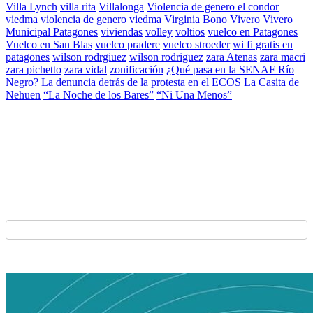
Villa Lynch
villa rita
Villalonga
Violencia de genero el condor
viedma
violencia de genero viedma
Virginia Bono
Vivero
Vivero
Municipal Patagones
viviendas
volley
voltios
vuelco en Patagones
Vuelco en San Blas
vuelco pradere
vuelco stroeder
wi fi gratis en
patagones
wilson rodrgiuez
wilson rodriguez
zara Atenas
zara macri
zara pichetto
zara vidal
zonificación
¿Qué pasa en la SENAF Río
Negro? La denuncia detrás de la protesta en el ECOS La Casita de
Nehuen
“La Noche de los Bares”
“Ni Una Menos”