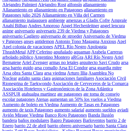
Alejandro Palmieri
Alejandro Rost
alfonsín
allanamiento
Allanamiento en
allanamiento en Patagones
allanamiento en
Patagones julio 2026
Allanamiento en Villa del Carmen
allanamiento inalauquen
ambiente
amenzas a Gladis Cofre
Amprale
Anahí Bilbao
Andres Amoroso
Ángel Hechenleitner
angel lencura
anime
aniversario
aniversario 239 de Viedma y Patagones
aniversario Cagliero
aniversario de stroeder
Aniversario de Viedma
y Patgones
anses
antidemon
Antonio Tono Magagna
Anxious
Apel
Apel colonia de vacaciones
APEL Río Negro
Apologgia
ThrashMetal
APP Ceferino
apuñalado
aquaman
Arabela Carreras
arbolado público
Argentino Montero
aRGra
ARI Río Negro
Ariel
Bernatene
Ariel Zvenger
armas no letales
arquitecto Savi Crudo
arsa
arsa barrio guido
arsa comallo
Arsa El Condor
arsa guardia mitre
Arsa obra Santa Clara
arsa viedma
Arturo Illia
Asamblea No
Nuclear
asfalto santa clara
asignaciones familiares
Asociación Civil
Rionegrina de Taekwondo
Asociación de Cerveceros de la Comarca
Asociación Hoteleros y Gastronómicos de la Zona Atlántica
ASSPUR
atahualpa martinez
ate patagones
ate toma de consejo
escolar patagones
Atenas
aumentan un 50% los vuelos a Viedma
Aumento de boleto en Viedma
Aumento de Tasas en Patagones
aumento de taxis Patagones
aumento salarial
aumento sueldos
aviadi
Avión Mirage Viedma
Banco Rojo Patagones
Banda Ilusión
bandera
baños modulares
Bapro Patagones
Barloventos
barrio 2 de
Enero
barrio 22 de abril
barrio obrero aniversario
barrio Santa Clara
barrio Zatti
Bases Justicialistas - Kolina
Basquet
Becas municipales