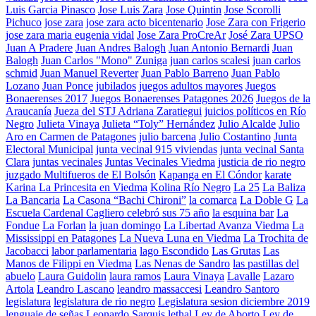
Luis Garcia Pinasco
Jose Luis Zara
Jose Quintin
Jose Scorolli
Pichuco
jose zara
jose zara acto bicentenario
Jose Zara con Frigerio
jose zara maria eugenia vidal
Jose Zara ProCreAr
José Zara UPSO
Juan A Pradere
Juan Andres Balogh
Juan Antonio Bernardi
Juan
Balogh
Juan Carlos "Mono" Zuniga
juan carlos scalesi
juan carlos
schmid
Juan Manuel Reverter
Juan Pablo Barreno
Juan Pablo
Lozano
Juan Ponce
jubilados
juegos adultos mayores
Juegos
Bonaerenses 2017
Juegos Bonaerenses Patagones 2026
Juegos de la
Araucanía
Jueza del STJ Adriana Zaratiegui
juicios políticos en Río
Negro
Julieta Vinaya
Julieta “Toly” Hernández
Julio Alcalde
Julio
Aro en Carmen de Patagones
julio barcena
Julio Costantino
Junta
Electoral Municipal
junta vecinal 915 viviendas
junta vecinal Santa
Clara
juntas vecinales
Juntas Vecinales Viedma
justicia de rio negro
juzgado Multifueros de El Bolsón
Kapanga en El Cóndor
karate
Karina La Princesita en Viedma
Kolina Río Negro
La 25
La Baliza
La Bancaria
La Casona “Bachi Chironi”
la comarca
La Doble G
La
Escuela Cardenal Cagliero celebró sus 75 año
la esquina bar
La
Fondue
La Forlan
la juan domingo
La Libertad Avanza Viedma
La
Mississippi en Patagones
La Nueva Luna en Viedma
La Trochita de
Jacobacci
labor parlamentaria
lago Escondido
Las Grutas
Las
Manos de Filippi en Viedma
Las Nenas de Sandro
las pastillas del
abuelo
Laura Guidolin
laura ramos
Laura Vinaya
Lavalle
Lazaro
Artola
Leandro Lascano
leandro massaccesi
Leandro Santoro
legislatura
legislatura de rio negro
Legislatura sesion diciembre 2019
lenguaje de señas
Leonardo Sarquis
lethal
Ley de Aborto
Ley de