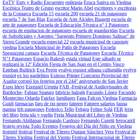
EnTV
Entv y Radio Encuentro
epilepsia
Eruca Sativa en Viedma
Escénica Teatro de Grupo
escritor Mario Abel
escritores y escritoras
de la Comarca
Escuela 15
escuela 200
escuela 21 de patagones
escuela 7 de San Blas
Escuela de Arte Alcides Biagetti
escuela de
arte de patagones
Escuela de Educación Técnica n° 1 Patagones
escuela de equitacion de patagones
escuela de guardavidas
Escuela
de Suboficiales y Agentes "Sargento Primero Domingo Salinas" de
Sierra Grande
escuela especial 22
escuela municipal de canotaje
viedma
Escuela Municipal de Patín de Patagones
Escuela
Spegazzini camara
Escuela Técnica de Patagones
Escuela Técnica
N°1 Patagones
Espacio Rakesh
estafa virtual
Este sábado se
realizará la 12º Edición Fiesta de San Juan en el Centro Vasco
Esteban Bullrich
Eva Perón
evalyn rousiot silbana cullumilla
evelyn
rousiot
ex los gardelitos
Exitoso Primer Concurso Provincial del
Asador coronó los festejos por el 244° aniversario de San Javier
Expo Idevi
Ezequiel Urrutia
FAB -Festival de Audiovisuales de
Bariloche-
Fabian Spataro
fabricio balogh
Facundo López
Facundo
Montecino Odarda
Fairfax
familiares
Fana Falcon Viedma
Farmacia
Guidi
farmacias
faro de rio negro
fatpren
Fatpren salarios
fauna
marina
feb patagones
Federico Tello
Fehgra
Felipe Solá
FER
feria
del libro
feria ida y vuelta
Feria Municipal del Libro de Viedma
Fernando Ahillapan
Fernando Cardozo
Fernando Curetti
ferrocarril
festejo revista Todo Eventos
Festejos del Día del Niño en Viedma
festigirl
festival
Festival de Títeres Quique Sánchez Vera
Festival de
Títeres Viedma
Festival del Viento
Festival Internacional de Títeres