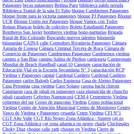
Patagones
becas patagones
Bettina Paez
biblioteca pablo neruda
Biblioteca Teatral de la sala El Tubo
bloque Cambiemos Patagones
bloque frente para la victoria patagones
bloque PJ Patagones
Bloque
UCR
Bloque Unión por Patagones
bloque Vamos con Todos
Boinas Blancas
boleto de colectivo
Boleto Estudiantil Patagones
Bomberos San Javier
bomberos viedma
bono-paritarias
Brigada
Rural de Río Colorado
Buscando nuevos talentos
búsqueda
búsquedas
CAINA
calle Comodoro Rivadavia Patagones
Cámara
Agraria de Conesa
Cámara Criminal Tercera de Roca
Cámara de
Comercio de Patagones
Cambiemos Patagones
Cambiemos viedma
camino a San Blas
camino Salina de Piedras
camioneta
Campeonato
Mundial de Beach Handball
canal 10
Canotaje
capacitación de
Educación Vial en la Escuela Secundaria N° 3
capacitación RCP
Viedma y Patagones
capital
Cardenal Cagliero
Cardenal Cagliero
Patagones
carlos Balogh
Carlos Espinosa
Casa de Abrigo Patagones
Casa Peronista
casa viedma
Caso Solano
casona bachi chironi
Catamaran
caza de jabali en patagones
caza plaguicida de chancho
jabali
cazadores
Ceferino Namuncurá
CEM 4
Cementerio Viedma
cementos del sur
Censo de mascotas Viedma
Censo poblacional
Viedma
Centro de Atención Municipal
Centro de Monitoreo
Centro
Vasco de Viedma y Patagones
cesantía
Cetep Viedma
CFI N°1
CGT Alto Valle
CGT Río Negro Zona Atlántica - Supren
cgt zo
CGT Zona Atlántica
cgt zona atlantica rio negro
charla
Chichinales
Choky Diaz
choque calle zatti
choque en Viedma
Cierre de