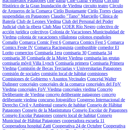
Bachilleratos Patagones
cine gama
Cine Gama Viedma
Circuito
Histórico de la Gran Inundación de Viedma
circuito teatro
Círculo
de Arqueros de la Comarca
Cirilo Bustamante
Cirilo Torres
clases
suspendidas en Patagones
Claudio "Tano" Marciello
Clínica de
Batería
Club de Leones Viedma
Club del Personal del Poder
Judicial
club la ribera
Club Mau
COER Río Negro
colectivo de
acción jurídica
colectivos
Colonia de Vacaciones Municipalidad de
Viedma
colonia de vacaciones villalonga
colonos españoles
Comallo
Comarca Comic Fest 6
Comarca Comics Fest 5
Comarca
Comics Feste IV
Comarca Racinguista
combustible
comedor El
Lorito
comercios
Comisaría 1era
comisaria 30
Comisaria 34
comisaria 38
Comisaría de la Mujer Viedma
comisaria las grutas
comisaría móvil Villa Lynch
Comisaría primera
Comisaria Primera
Viedma
Comisión de Becas Terciarias y Universitarias Patagones
comisión de sociales
comisión local de hábitat
comisiones
Comisiones de Gobierno y Asuntos Vecinales
Concejal Walter
Dalinger
concejales
concejales de la comarca
concejales del FpV
Viedma
concejales FpV Viedma
concejales viedma
Concejo
Deliberante de Viedma
concejo deliberante patagones
concejo
deliberante viedma
concurso fotográfico
Congreso Internacional de
Derecho Civil y Ambiental
consejo de habitat
Consejo de Hábitat
Patagones
Consejo de la Magistratura
Consejo Escolar de Patagones
Consejo Escolar Patagones
consejo local de habitat
Consejo
Municipal de Hábitat Patagones
cooperadora escuela 11
Cooperadora hospital Zatti
Cooperativa 24 de Octubre
Cooperativa