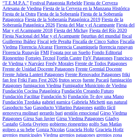
“T.E.M.P.A.”
Festival Patagonia Rebelde
Fiesta de Cerveza
Artesana de Viedma
Fiesta de la Cerveza en la Manzana Histórica
Fiesta de la Ostra
Fiesta de la Soberanía
Fiesta de la Soberanía
Patagonica
Fiesta de la Soberanía Patagónica 2019
Fiesta de la
Soberanía Patagónica 2026
Fiesta del Mar y el Acampante
Fiesta del
Mar y el Acampante 2018
Fiesta del Michay
Fiesta del Río 2020
Fiesta Nacional del Mar y el Acampante
figuritas del mundial
fiscal
Guillermo Ibáñez
Fiscal jefe Peralta
Fiscalía de Cinco Saltos
Fiscalía
Viedma
Florencia Alcaraz
Florencia Casamiquela
florencia rupayan
Florencia Rupayán
FMI
Fogata por un Sueño
Fondo Editorial
Rionegrino
Forrajes Tecnol
Fortín Castre
FpV Patagones
Francisco
de Viedma y Narváez
Fredy Morales
Frente de Todos Patagones
Frente de Unidad Docente Patagones
Frente Gremial Docente
Frente Julieta Lanteri Patagones
Frente Renovador Patagones
friki
fan fest
Friki Fans Fest 2026
frutos secos
fuente Pucará
fumigación
Patagones
fumigacion Viedma
Fumigador Municipio de Viedma
Fundación Cocina Patagónica
Fundación Creando Futuro
Fundación Facilitar
Fundación Si
Fundación Te doy una Mano
Fundación Tzedaka
gabriel garnica
Gabriela Michetti
gas natural
Gasoducto Sao
Gasoducto Villarino Patagones
gatillo fácil
genoveva molinari
gerardo bari
gestión emocional
Girso Viedma
Patagones
Girsu San Javier
Girsu Viedma Patagones
Gladys
Castaño
Gloria Ovejero
gobierno rionegrino
golfo San Matías
golpeo a su bebe
Gonza Nicolas
Graciela Holtz
Graciela Hotlz
gremios municipales Viedma
gremios patagones
gremios zona