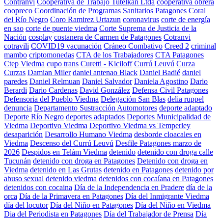
Contranvi
Cooperativa de Trabajo Tutelkan Ltda
cooperativa obrera
coopreco
Coordinación de Programas Sanitarios Patagones
Coral
del Río Negro
Coro Ramirez Urtazun
coronavirus
corte de energía
en sao
corte de puente viedma
Corte Suprema de Justicia de la
Nación
cosplay
costanera de Carmen de Patagones
Cotranvi
cotravili
COVID19 vacunación
Cráneo Combativo
Creed 2
criminal
mambo
criptomonedas
CTA de los Trabajadores
CTA Patagones
Ctep Viedma
cupo trans
Curetti - Kiciloff
Currú Leuvú
Curza
Curzas
Damian Miler
daniel antenao Black
Daniel Badié
daniel
paredes
Daniel Relmuan
Daniel Salvador
Daniela Agostino
Dario
Berardi
Dario Cardenas
David González
Defensa Civil Patagones
Defensoria del Pueblo Viedma
Delegación San Blas
delia ruppel
denuncia
Departamento Sustracción Automotores
deporte adaptado
Deporte Río Negro
deportes adaptados
Deportes Municipalidad de
Viedma
Deportivo Viedma
Deportivo Viedma vs Temperley
desaparición
Desarrollo Humano Viedma
desborde cloacales en
Viedma
Descenso del Currú Leuvú
Desfile Patagones marzo de
2026
Despidos en Telám Viedma
detenido
detenido con droga calle
Tucunán
detenido con droga en Patagones
Detenido con droga en
Viedma
detenido en Las Grutas
detenido en Patagones
detenido por
abuso sexual
detenido viedma
detenidos con cocaíana en Patagones
detenidos con cocaina
Día de la Independencia en Pradere
día de la
orca
Día de la Primavera en Patagones
Día del Inmigrante Viedma
día del locutor
Día del Niño en Patagones
Día del Niño en Viedma
Dia del Periodista en Patagones
Día del Trabajador de Prensa
Día