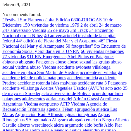
febrero 9, 2021
No comments found.
"Festival Sur Flamenco" 4ta Edición
0800-DROGAS
10 de
Diciembre
150 viviendas de viedma
1979
2 de abril
24 de marzo
247 aniversario Viedma
25 de mayo
3rd Track
3° Encuentro
Nacional por la Niñez
40 aniversario del traslado de la capital
federal
44º edición de Fiesta del Mar y el Acapamte
46° Fiesta
Nacional del Mar y el Acampante
50 fotografías”
5to Encuentro de
Economía Social y Solidaria en la UNRN
66 viviendas patagones
77 viviendas
911 RN Emergencias
Abel Pintos en Patagones
abigeato
abigeato Patagones
abuso
abuso sexual las grutas
abuso
sexual viedma
abuso Viedma
accidente avioneta villalonga
accidente en plaza San Martin de Viedma
accidente en villalonga
accidente jefe de policia patagones
accidente policia
accidente
Pradere
accidente rotonda islas malvinas
accidente ruta 3 Patagones
accidente villalonga
Aceites Vegetales Usados (AVU’s)
acto
acto 25
de mayo en Stroeder
acto aniversario de Bolivia
acuerdo paritario
patagones
adolescentes
adrian casadei
Adrián Grassi
Aerolíneas
Argentinas Viedma
aeropuerto
AFIP Viedma
Agencia de
Recaudación Tributaria
agencia Télam
agrupación atletica Las
Maras
Agrupación Raúl Alfonsin
aguas rionegrinas
Aguas
Rionegrinas SA
aguinaldo
Ahgzarn
ahogado en el río Negro
Alberto
Castillo
alberto weretilneck
alcira argumedo
aldo boffa
Aldo Pier
Alejandro
Alejandro Asis
Alejandro Gatica
alejandro marinao