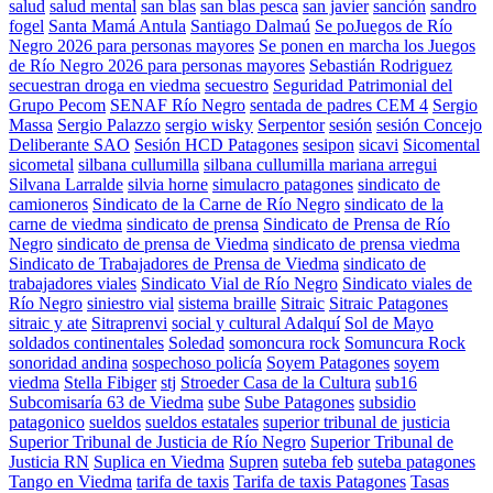
salud
salud mental
san blas
san blas pesca
san javier
sanción
sandro
fogel
Santa Mamá Antula
Santiago Dalmaú
Se poJuegos de Río
Negro 2026 para personas mayores
Se ponen en marcha los Juegos
de Río Negro 2026 para personas mayores
Sebastián Rodriguez
secuestran droga en viedma
secuestro
Seguridad Patrimonial del
Grupo Pecom
SENAF Río Negro
sentada de padres CEM 4
Sergio
Massa
Sergio Palazzo
sergio wisky
Serpentor
sesión
sesión Concejo
Deliberante SAO
Sesión HCD Patagones
sesipon
sicavi
Sicomental
sicometal
silbana cullumilla
silbana cullumilla mariana arregui
Silvana Larralde
silvia horne
simulacro patagones
sindicato de
camioneros
Sindicato de la Carne de Río Negro
sindicato de la
carne de viedma
sindicato de prensa
Sindicato de Prensa de Río
Negro
sindicato de prensa de Viedma
sindicato de prensa viedma
Sindicato de Trabajadores de Prensa de Viedma
sindicato de
trabajadores viales
Sindicato Vial de Río Negro
Sindicato viales de
Río Negro
siniestro vial
sistema braille
Sitraic
Sitraic Patagones
sitraic y ate
Sitraprenvi
social y cultural Adalquí
Sol de Mayo
soldados continentales
Soledad
somoncura rock
Somuncura Rock
sonoridad andina
sospechoso policía
Soyem Patagones
soyem
viedma
Stella Fibiger
stj
Stroeder Casa de la Cultura
sub16
Subcomisaría 63 de Viedma
sube
Sube Patagones
subsidio
patagonico
sueldos
sueldos estatales
superior tribunal de justicia
Superior Tribunal de Justicia de Río Negro
Superior Tribunal de
Justicia RN
Suplica en Viedma
Supren
suteba feb
suteba patagones
Tango en Viedma
tarifa de taxis
Tarifa de taxis Patagones
Tasas