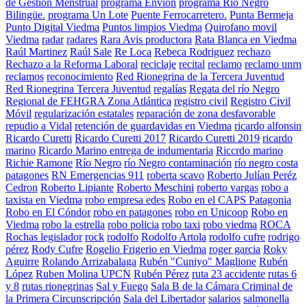
de Gestión Menstrual
programa Envion
programa Río Negro
Bilingüe.
programa Un Lote
Puente Ferrocarretero.
Punta Bermeja
Punto Digital Viedma
Puntos limpios Viedma
Quirofano movil
Viedma
radar
radares
Rara Avis productora
Rata Blanca en Viedma
Raúl Martinez
Raúl Sale
Re Loca
Rebeca Rodriguez
rechazo
Rechazo a la Reforma Laboral
reciclaje
recital
reclamo
reclamo unrn
reclamos
reconocimiento
Red Rionegrina de la Tercera Juventud
Red Rionegrina Tercera Juventud
regalías
Regata del río Negro
Regional de FEHGRA Zona Atlántica
registro civil
Registro Civil
Móvil
regularización estatales
reparación de zona desfavorable
repudio a Vidal
retención de guardavidas en Viedma
ricardo alfonsin
Ricardo Curetti
Ricardo Curetti 2017
Ricardo Curetti 2019
ricardo
marino
Ricardo Marino entrega de indumentaria
Riccrdo marino
Richie Ramone
Río Negro
río Negro contaminación
río negro costa
patagones
RN Emergencias 911
roberta scavo
Roberto Julían Peréz
Cedron
Roberto Lipiante
Roberto Meschini
roberto vargas
robo a
taxista en Viedma
robo empresa edes
Robo en el CAPS Patagonia
Robo en El Cóndor
robo en patagones
robo en Unicoop
Robo en
Viedma
robo la estrella
robo policia
robo taxi
robo viedma
ROCA
Rochas legislador
rock
rodolfo
Rodolfo Artola
rodolfo cufre
rodrigo
pérez
Rody Cufre
Rogelio Frigerio en Viedma
roger garcia
Roky
Aguirre
Rolando Arrizabalaga
Rubén "Cuniyo" Maglione
Rubén
López
Ruben Molina UPCN
Rubén Pérez
ruta 23 accidente
rutas 6
y 8
rutas rionegrinas
Sal y Fuego
Sala B de la Cámara Criminal de
la Primera Circunscripción
Sala del Libertador
salarios
salmonella