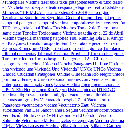
Municipales Viedma
taser
taxis
taxis patagones
teatro el tubo
teatro
en Valcheta
teatro españa
teatro españa patagones
Teatro Estable de
Muñecos "T.E.M.P.A."
Teatro EstepaRio 2018
techo digno
Tecnicatura Superior en Seguridad General
temporal en patagones
temporal patagones
temporal viedma
temporal-rescate-nieve-reguión
TEP
tito garcia lethal
Todos Tus Muertos
Toma 2 de Enero
toma
santa clara
Tonolec
Toxicomanía Viedma
tragedia en el 22 de Abril
Viedma
tragedia malvinas patagones
Trail Running Día Del Amigo
en Patagones
tránsito
transporte San Blas
trata de personas
Tren
Expreso Rionegrino (TER)
Tren Loco
Tren Patagónico
Tribulacion
tribunal de cuentas
Tribunal Electoral Provincial
Turismo Patagones
Turismo VIedma
Turnos hospital Patagones
u12
UCR
ucr
patagones
ucr viedma
Udocba
Udocba Patagones
Un Lote
Un lote
una vivienda
una Vivienda
Una Vivienda"
UNCo
UNCo Viedma
Unidad Ciudadana Patagones
Unidad Ciudadana Río Negro
unidos
por una vida mejor
Unión Personal
uniones convivenciales
unrn
unter
uocra
uocra patagones
Uocra Viedma
upcn
upcn nacionales
UPCN Río Negro
Upcn Rio Negro
Ushuaia
utedyc
UTEDyC
Viedma
uthgra
vacunación antigripal
vacunación antirrábica
vacunas antigripales
Vacunatorio hospital Zatti
Vacunatorio
Patagones
vacunatorio viedma
Vacunatorio Zatti
Valcheta
autoridades
Van Der Sandt
Vanesa Seguel
vecinos autoconvocados
Ventilación No Invasiva (VNI)
verano en El Cóndor
Verano
Saludable
Veterano de Malvinas
vetos
videojuegos
Viedma
Viedma
Digital
Viejas Locas en Viedma
villa 7 de marzo
Villa del Carmen