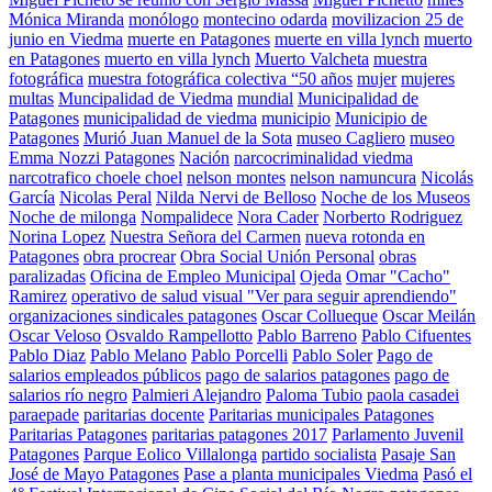
Mónica Miranda
monólogo
montecino odarda
movilizacion 25 de
junio en Viedma
muerte en Patagones
muerte en villa lynch
muerto
en Patagones
muerto en villa lynch
Muerto Valcheta
muestra
fotográfica
muestra fotográfica colectiva “50 años
mujer
mujeres
multas
Muncipalidad de Viedma
mundial
Municipalidad de
Patagones
municipalidad de viedma
municipio
Municipio de
Patagones
Murió Juan Manuel de la Sota
museo Cagliero
museo
Emma Nozzi Patagones
Nación
narcocriminalidad viedma
narcotrafico choele choel
nelson montes
nelson namuncura
Nicolás
García
Nicolas Peral
Nilda Nervi de Belloso
Noche de los Museos
Noche de milonga
Nompalidece
Nora Cader
Norberto Rodriguez
Norina Lopez
Nuestra Señora del Carmen
nueva rotonda en
Patagones
obra procrear
Obra Social Unión Personal
obras
paralizadas
Oficina de Empleo Municipal
Ojeda
Omar "Cacho"
Ramirez
operativo de salud visual "Ver para seguir aprendiendo"
organizaciones sindicales patagones
Oscar Collueque
Oscar Meilán
Oscar Veloso
Osvaldo Rampellotto
Pablo Barreno
Pablo Cifuentes
Pablo Diaz
Pablo Melano
Pablo Porcelli
Pablo Soler
Pago de
salarios empleados públicos
pago de salarios patagones
pago de
salarios río negro
Palmieri Alejandro
Paloma Tubio
paola casadei
paraepade
paritarias docente
Paritarias municipales Patagones
Paritarias Patagones
paritarias patagones 2017
Parlamento Juvenil
Patagones
Parque Eolico Villalonga
partido socialista
Pasaje San
José de Mayo Patagones
Pase a planta municipales Viedma
Pasó el