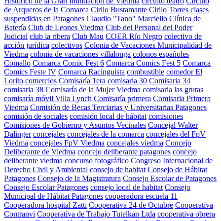
Histórico de la Gran Inundación de Viedma
circuito teatro
Círculo
de Arqueros de la Comarca
Cirilo Bustamante
Cirilo Torres
clases
suspendidas en Patagones
Claudio "Tano" Marciello
Clínica de
Batería
Club de Leones Viedma
Club del Personal del Poder
Judicial
club la ribera
Club Mau
COER Río Negro
colectivo de
acción jurídica
colectivos
Colonia de Vacaciones Municipalidad de
Viedma
colonia de vacaciones villalonga
colonos españoles
Comallo
Comarca Comic Fest 6
Comarca Comics Fest 5
Comarca
Comics Feste IV
Comarca Racinguista
combustible
comedor El
Lorito
comercios
Comisaría 1era
comisaria 30
Comisaria 34
comisaria 38
Comisaría de la Mujer Viedma
comisaria las grutas
comisaría móvil Villa Lynch
Comisaría primera
Comisaria Primera
Viedma
Comisión de Becas Terciarias y Universitarias Patagones
comisión de sociales
comisión local de hábitat
comisiones
Comisiones de Gobierno y Asuntos Vecinales
Concejal Walter
Dalinger
concejales
concejales de la comarca
concejales del FpV
Viedma
concejales FpV Viedma
concejales viedma
Concejo
Deliberante de Viedma
concejo deliberante patagones
concejo
deliberante viedma
concurso fotográfico
Congreso Internacional de
Derecho Civil y Ambiental
consejo de habitat
Consejo de Hábitat
Patagones
Consejo de la Magistratura
Consejo Escolar de Patagones
Consejo Escolar Patagones
consejo local de habitat
Consejo
Municipal de Hábitat Patagones
cooperadora escuela 11
Cooperadora hospital Zatti
Cooperativa 24 de Octubre
Cooperativa
Contranvi
Cooperativa de Trabajo Tutelkan Ltda
cooperativa obrera