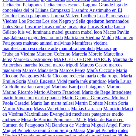
Licitación Patagones
Licitaciones escuela Laguna Grande
liga de
concejales del pj
Liliana Campazzo
Lisandro Aristimuño en El
Cóndor
lluvia patagones
Lorena Matzen
Lorihen
Los Plameras en
Viedma
Los Pocitos
Los ríos Negro y Sella quedaron hermanados
Lotes Sosa
Lovorne
lucas muñoz
lucas pica
Lucas Roche
Lucio
Gálatro
luis vel
luminaria
mabel guzman
mabel leon
Macos Pavlin
magdalena o
magdalena odarda
Malicia en Viedma
Malón
Malon en
Patagones
maltrato animal
malvinas
Mamiferas viedma
manifestacion escuela de arte
maniobra heimlich
Manos que
Trabajan Viedma
Maraton Ceferino
Marcela Morelo
Marcelino
Jerez
Marcelo Castronovo
MARCELO HONCHARUK
Marcha de
Antorchas
marcha federal
marco tripodi
Marcos Castro
marcos
madarieta
Marcos Madarietta
Marcos Perez
María Ciccone
Maria
Ciccone Patagones
Maria Ciccone reelecta
maria delia ruppel
Maria
Emilia Soria
María Eugenia Vidal
maría inés grandoso
María Laura
Guidolin
mariana arregui
Mariana Baraj en Patagones
Marino
Marino Ricardo
Mario Alberto Francioni
Mario de Rege Intendente
mario franccioni
mario guanca
Mario Guanca Genoveva Molinari
Paola Casadei
Mario Ian
marta milesi
Martín Doñate
Martin Soria
Martin Vivanco
Massa Weretilneck
Matías Carrasco
Mauricio Macri
en Viedma
Maximiliano Evangelisti
mecheras patagones
medio
ambiente
Mesa de Barrios Populares - MTE
Metal de Barrio en
Carmen de Patagones
Mi Bandera de Viedma
Miguel Angel Flores
Miguel Picheto se reunió con Sergio Massa
Miguel Pichetto
miles
Mónica Miranda
monólogo
montecino odarda
movilizacion 25 de