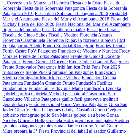
la Cerveza en la Manzana Histórica
Fiesta de la Ostra
Fiesta de la
Soberanía
Fiesta de la Soberanía Patagonica
Fiesta de la Soberanía
Patagónica 2019
Fiesta de la Soberanía Patagónica 2026
Fiesta del
Mar y el Acampante
Fiesta del Mar y el Acampante 2018
Fiesta del
Michay
Fiesta del Río 2020
Fiesta Nacional del Mar y el Acampante
figuritas del mundial
fiscal Guillermo Ibáñez
Fiscal jefe Peralta
Fiscalía de Cinco Saltos
Fiscalía Viedma
Florencia Alcaraz
Florencia Casamiquela
Florencia Rupayán
florencia rupayan
FMI
Fogata por un Sueño
Fondo Editorial Rionegrino
Forrajes Tecnol
Fortín Castre
FpV Patagones
Francisco de Viedma y Narváez
Fredy
Morales
Frente de Todos Patagones
Frente de Unidad Docente
Patagones
Frente Gremial Docente
Frente Julieta Lanteri Patagones
Frente Renovador Patagones
friki fan fest
Friki Fans Fest 2026
frutos secos
fuente Pucará
fumigación Patagones
fumigacion
Viedma
Fumigador Municipio de Viedma
Fundación Cocina
Patagónica
Fundación Creando Futuro
Fundación Facilitar
Fundación Si
Fundación Te doy una Mano
Fundación Tzedaka
gabriel garnica
Gabriela Michetti
gas natural
Gasoducto Sao
Gasoducto Villarino Patagones
gatillo fácil
genoveva molinari
gerardo bari
gestión emocional
Girso Viedma Patagones
Girsu San
Javier
Girsu Viedma Patagones
Gladys Castaño
Gloria Ovejero
gobierno rionegrino
golfo San Matías
golpeo a su bebe
Gonza
Nicolas
Graciela Holtz
Graciela Hotlz
gremios municipales Viedma
gremios patagones
gremios zona atlantica
Grupo Astral
Guardia
Mitre prepara la 3° Fiesta Provincial del jabalí al asador
Guillermo