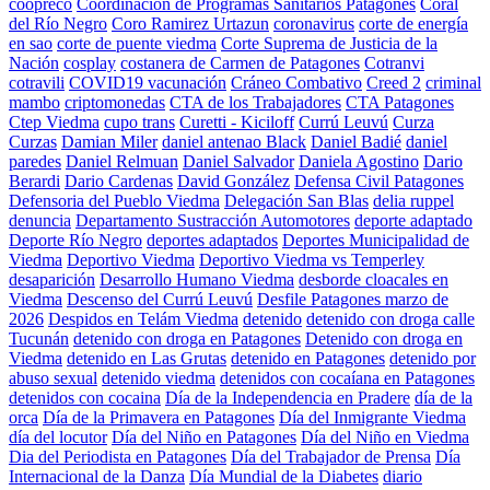
coopreco
Coordinación de Programas Sanitarios Patagones
Coral
del Río Negro
Coro Ramirez Urtazun
coronavirus
corte de energía
en sao
corte de puente viedma
Corte Suprema de Justicia de la
Nación
cosplay
costanera de Carmen de Patagones
Cotranvi
cotravili
COVID19 vacunación
Cráneo Combativo
Creed 2
criminal
mambo
criptomonedas
CTA de los Trabajadores
CTA Patagones
Ctep Viedma
cupo trans
Curetti - Kiciloff
Currú Leuvú
Curza
Curzas
Damian Miler
daniel antenao Black
Daniel Badié
daniel
paredes
Daniel Relmuan
Daniel Salvador
Daniela Agostino
Dario
Berardi
Dario Cardenas
David González
Defensa Civil Patagones
Defensoria del Pueblo Viedma
Delegación San Blas
delia ruppel
denuncia
Departamento Sustracción Automotores
deporte adaptado
Deporte Río Negro
deportes adaptados
Deportes Municipalidad de
Viedma
Deportivo Viedma
Deportivo Viedma vs Temperley
desaparición
Desarrollo Humano Viedma
desborde cloacales en
Viedma
Descenso del Currú Leuvú
Desfile Patagones marzo de
2026
Despidos en Telám Viedma
detenido
detenido con droga calle
Tucunán
detenido con droga en Patagones
Detenido con droga en
Viedma
detenido en Las Grutas
detenido en Patagones
detenido por
abuso sexual
detenido viedma
detenidos con cocaíana en Patagones
detenidos con cocaina
Día de la Independencia en Pradere
día de la
orca
Día de la Primavera en Patagones
Día del Inmigrante Viedma
día del locutor
Día del Niño en Patagones
Día del Niño en Viedma
Dia del Periodista en Patagones
Día del Trabajador de Prensa
Día
Internacional de la Danza
Día Mundial de la Diabetes
diario