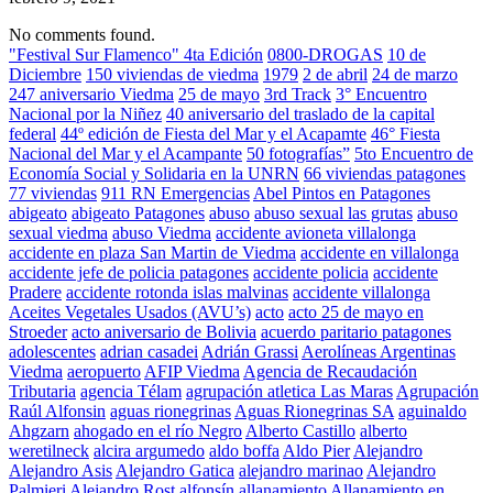
No comments found.
"Festival Sur Flamenco" 4ta Edición
0800-DROGAS
10 de
Diciembre
150 viviendas de viedma
1979
2 de abril
24 de marzo
247 aniversario Viedma
25 de mayo
3rd Track
3° Encuentro
Nacional por la Niñez
40 aniversario del traslado de la capital
federal
44º edición de Fiesta del Mar y el Acapamte
46° Fiesta
Nacional del Mar y el Acampante
50 fotografías”
5to Encuentro de
Economía Social y Solidaria en la UNRN
66 viviendas patagones
77 viviendas
911 RN Emergencias
Abel Pintos en Patagones
abigeato
abigeato Patagones
abuso
abuso sexual las grutas
abuso
sexual viedma
abuso Viedma
accidente avioneta villalonga
accidente en plaza San Martin de Viedma
accidente en villalonga
accidente jefe de policia patagones
accidente policia
accidente
Pradere
accidente rotonda islas malvinas
accidente villalonga
Aceites Vegetales Usados (AVU’s)
acto
acto 25 de mayo en
Stroeder
acto aniversario de Bolivia
acuerdo paritario patagones
adolescentes
adrian casadei
Adrián Grassi
Aerolíneas Argentinas
Viedma
aeropuerto
AFIP Viedma
Agencia de Recaudación
Tributaria
agencia Télam
agrupación atletica Las Maras
Agrupación
Raúl Alfonsin
aguas rionegrinas
Aguas Rionegrinas SA
aguinaldo
Ahgzarn
ahogado en el río Negro
Alberto Castillo
alberto
weretilneck
alcira argumedo
aldo boffa
Aldo Pier
Alejandro
Alejandro Asis
Alejandro Gatica
alejandro marinao
Alejandro
Palmieri
Alejandro Rost
alfonsín
allanamiento
Allanamiento en