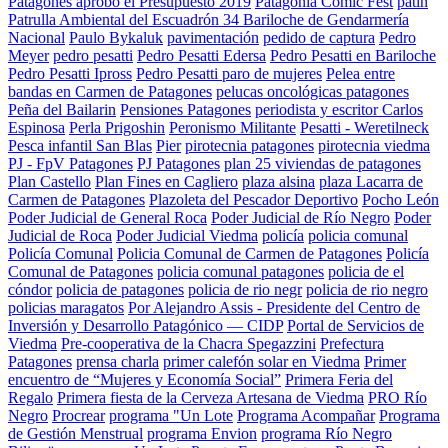
Patagones aprobó el Presupuesto 2019
Patagonia Comic Fest
patin
Patrulla Ambiental del Escuadrón 34 Bariloche de Gendarmería
Nacional
Paulo Bykaluk
pavimentación
pedido de captura
Pedro
Meyer
pedro pesatti
Pedro Pesatti Edersa
Pedro Pesatti en Bariloche
Pedro Pesatti Ipross
Pedro Pesatti paro de mujeres
Pelea entre
bandas en Carmen de Patagones
pelucas oncológicas patagones
Peña del Bailarin
Pensiones Patagones
periodista y escritor Carlos
Espinosa
Perla Prigoshin
Peronismo Militante
Pesatti - Weretilneck
Pesca infantil San Blas
Pier
pirotecnia patagones
pirotecnia viedma
PJ - FpV Patagones
PJ Patagones
plan 25 viviendas de patagones
Plan Castello
Plan Fines en Cagliero
plaza alsina
plaza Lacarra de
Carmen de Patagones
Plazoleta del Pescador Deportivo
Pocho León
Poder Judicial de General Roca
Poder Judicial de Río Negro
Poder
Judicial de Roca
Poder Judicial Viedma
policía
policia comunal
Policía Comunal
Policia Comunal de Carmen de Patagones
Policía
Comunal de Patagones
policia comunal patagones
policia de el
cóndor
policia de patagones
policia de rio negr
policia de rio negro
policias maragatos
Por Alejandro Assis - Presidente del Centro de
Inversión y Desarrollo Patagónico — CIDP
Portal de Servicios de
Viedma
Pre-cooperativa de la Chacra Spegazzini
Prefectura
Patagones
prensa charla
primer calefón solar en Viedma
Primer
encuentro de “Mujeres y Economía Social”
Primera Feria del
Regalo
Primera fiesta de la Cerveza Artesana de Viedma
PRO Río
Negro
Procrear
programa "Un Lote
Programa Acompañar
Programa
de Gestión Menstrual
programa Envion
programa Río Negro