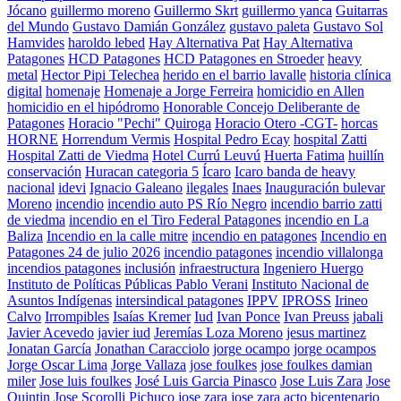
Jócano
guillermo moreno
Guillermo Skrt
guillermo yanca
Guitarras
del Mundo
Gustavo Damián González
gustavo paleta
Gustavo Sol
Hamvides
haroldo lebed
Hay Alternativa Pat
Hay Alternativa
Patagones
HCD Patagones
HCD Patagones en Stroeder
heavy
metal
Hector Pipi Telechea
herido en el barrio lavalle
historia clínica
digital
homenaje
Homenaje a Jorge Ferreira
homicidio en Allen
homicidio en el hipódromo
Honorable Concejo Deliberante de
Patagones
Horacio "Pechi" Quiroga
Horacio Otero -CGT-
horcas
HORNE
Horrendum Vermis
Hospital Pedro Ecay
hospital Zatti
Hospital Zatti de Viedma
Hotel Currú Leuvú
Huerta Fatima
huillín
conservación
Huracan categoria 5
Ícaro
Icaro banda de heavy
nacional
idevi
Ignacio Galeano
ilegales
Inaes
Inauguración bulevar
Moreno
incendio
incendio auto PS Río Negro
incendio barrio zatti
de viedma
incendio en el Tiro Federal Patagones
incendio en La
Baliza
Incendio en la calle mitre
incendio en patagones
Incendio en
Patagones 24 de julio 2026
incendio patagones
incendio villalonga
incendios patagones
inclusión
infraestructura
Ingeniero Huergo
Instituto de Políticas Públicas Pablo Verani
Instituto Nacional de
Asuntos Indígenas
intersindical patagones
IPPV
IPROSS
Irineo
Calvo
Irrompibles
Isaías Kremer
Iud
Ivan Ponce
Ivan Preuss
jabali
Javier Acevedo
javier iud
Jeremías Loza Moreno
jesus martinez
Jonatan García
Jonathan Caracciolo
jorge ocampo
jorge ocampos
Jorge Oscar Lima
Jorge Vallaza
jose foulkes
jose foulkes damian
miler
Jose luis foulkes
José Luis Garcia Pinasco
Jose Luis Zara
Jose
Quintin
Jose Scorolli Pichuco
jose zara
jose zara acto bicentenario