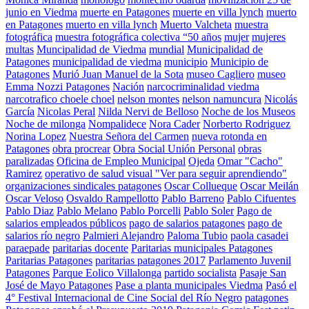
junio en Viedma
muerte en Patagones
muerte en villa lynch
muerto
en Patagones
muerto en villa lynch
Muerto Valcheta
muestra
fotográfica
muestra fotográfica colectiva “50 años
mujer
mujeres
multas
Muncipalidad de Viedma
mundial
Municipalidad de
Patagones
municipalidad de viedma
municipio
Municipio de
Patagones
Murió Juan Manuel de la Sota
museo Cagliero
museo
Emma Nozzi Patagones
Nación
narcocriminalidad viedma
narcotrafico choele choel
nelson montes
nelson namuncura
Nicolás
García
Nicolas Peral
Nilda Nervi de Belloso
Noche de los Museos
Noche de milonga
Nompalidece
Nora Cader
Norberto Rodriguez
Norina Lopez
Nuestra Señora del Carmen
nueva rotonda en
Patagones
obra procrear
Obra Social Unión Personal
obras
paralizadas
Oficina de Empleo Municipal
Ojeda
Omar "Cacho"
Ramirez
operativo de salud visual "Ver para seguir aprendiendo"
organizaciones sindicales patagones
Oscar Collueque
Oscar Meilán
Oscar Veloso
Osvaldo Rampellotto
Pablo Barreno
Pablo Cifuentes
Pablo Diaz
Pablo Melano
Pablo Porcelli
Pablo Soler
Pago de
salarios empleados públicos
pago de salarios patagones
pago de
salarios río negro
Palmieri Alejandro
Paloma Tubio
paola casadei
paraepade
paritarias docente
Paritarias municipales Patagones
Paritarias Patagones
paritarias patagones 2017
Parlamento Juvenil
Patagones
Parque Eolico Villalonga
partido socialista
Pasaje San
José de Mayo Patagones
Pase a planta municipales Viedma
Pasó el
4° Festival Internacional de Cine Social del Río Negro
patagones