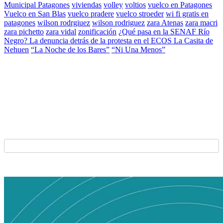
Municipal Patagones
viviendas
volley
voltios
vuelco en Patagones
Vuelco en San Blas
vuelco pradere
vuelco stroeder
wi fi gratis en
patagones
wilson rodrgiuez
wilson rodriguez
zara Atenas
zara macri
zara pichetto
zara vidal
zonificación
¿Qué pasa en la SENAF Río
Negro? La denuncia detrás de la protesta en el ECOS La Casita de
Nehuen
“La Noche de los Bares”
“Ni Una Menos”