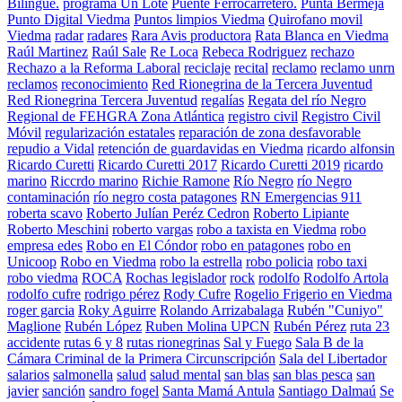
Bilingüe.
programa Un Lote
Puente Ferrocarretero.
Punta Bermeja
Punto Digital Viedma
Puntos limpios Viedma
Quirofano movil
Viedma
radar
radares
Rara Avis productora
Rata Blanca en Viedma
Raúl Martinez
Raúl Sale
Re Loca
Rebeca Rodriguez
rechazo
Rechazo a la Reforma Laboral
reciclaje
recital
reclamo
reclamo unrn
reclamos
reconocimiento
Red Rionegrina de la Tercera Juventud
Red Rionegrina Tercera Juventud
regalías
Regata del río Negro
Regional de FEHGRA Zona Atlántica
registro civil
Registro Civil
Móvil
regularización estatales
reparación de zona desfavorable
repudio a Vidal
retención de guardavidas en Viedma
ricardo alfonsin
Ricardo Curetti
Ricardo Curetti 2017
Ricardo Curetti 2019
ricardo
marino
Riccrdo marino
Richie Ramone
Río Negro
río Negro
contaminación
río negro costa patagones
RN Emergencias 911
roberta scavo
Roberto Julían Peréz Cedron
Roberto Lipiante
Roberto Meschini
roberto vargas
robo a taxista en Viedma
robo
empresa edes
Robo en El Cóndor
robo en patagones
robo en
Unicoop
Robo en Viedma
robo la estrella
robo policia
robo taxi
robo viedma
ROCA
Rochas legislador
rock
rodolfo
Rodolfo Artola
rodolfo cufre
rodrigo pérez
Rody Cufre
Rogelio Frigerio en Viedma
roger garcia
Roky Aguirre
Rolando Arrizabalaga
Rubén "Cuniyo"
Maglione
Rubén López
Ruben Molina UPCN
Rubén Pérez
ruta 23
accidente
rutas 6 y 8
rutas rionegrinas
Sal y Fuego
Sala B de la
Cámara Criminal de la Primera Circunscripción
Sala del Libertador
salarios
salmonella
salud
salud mental
san blas
san blas pesca
san
javier
sanción
sandro fogel
Santa Mamá Antula
Santiago Dalmaú
Se