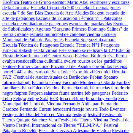
Escénica Teatro de Grupo
escritor Mario Abel
escritores y escritoras
de la Comarca
Escuela 15
escuela 200
escuela 21 de patagones
escuela 7 de San Blas
Escuela de Arte Alcides Biagetti
escuela de
arte de patagones
Escuela de Educación Técnica n° 1 Patagones
escuela de equitacion de patagones
escuela de guardavidas
Escuela
de Suboficiales y Agentes "Sargento Primero Domingo Salinas" de
Sierra Grande
escuela municipal de canotaje viedma
Escuela
Municipal de Patín de Patagones
Escuela Spegazzini camara
Escuela Técnica de Patagones
Escuela Técnica N°1 Patagones
Espacio Rakesh
estafa virtual
Este sábado se realizará la 12º Edición
Fiesta de San Juan en el Centro Vasco
Esteban Bullrich
Eva Perón
evalyn rousiot silbana cullumilla
evelyn rousiot
ex los gardelitos
Exitoso Primer Concurso Provincial del Asador coronó los festejos
por el 244° aniversario de San Javier
Expo Idevi
Ezequiel Urrutia
FAB -Festival de Audiovisuales de Bariloche-
Fabian Spataro
fabricio balogh
Facundo López
Facundo Montecino Odarda
Fairfax
familiares
Fana Falcon Viedma
Farmacia Guidi
farmacias
faro de rio
negro
fatpren
Fatpren salarios
fauna marina
feb patagones
Federico
Tello
Fehgra
Felipe Solá
FER
feria del libro
feria ida y vuelta
Feria
Municipal del Libro de Viedma
Fernando Ahillapan
Fernando
Cardozo
Fernando Curetti
ferrocarril
festejo revista Todo Eventos
Festejos del Día del Niño en Viedma
festigirl
festival
Festival de
Títeres Quique Sánchez Vera
Festival de Títeres Viedma
Festival del
Viento
Festival Internacional de Títeres “T.E.M.P.A.”
Festival
Patagonia Rebelde
Fiesta de Cerveza Artesana de Viedma
Fiesta de