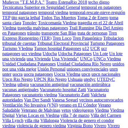
Muñecos "T.E.M.P.A."
Teatro EstepaRio 2018
techo digno
Tecnicatura Superior en Seguridad General
temporal en patagones
temporal patagones
temporal viedma
temporal-rescate-nieve-reguión
TEP
tito garcia lethal
Todos Tus Muertos
Toma 2 de Enero
toma
santa clara
Tonolec
Toxicomanía Viedma
tragedia en el 22 de Abril
Viedma
tragedia malvinas patagones
Trail Running Día Del Amigo
en Patagones
tránsito
transporte San Blas
trata de personas
Tren
Expreso Rionegrino (TER)
Tren Loco
Tren Patagónico
Tribulacion
tribunal de cuentas
Tribunal Electoral Provincial
Turismo Patagones
Turismo VIedma
Turnos hospital Patagones
u12
UCR
ucr
patagones
ucr viedma
Udocba
Udocba Patagones
Un Lote
Un lote
una vivienda
una Vivienda
Una Vivienda"
UNCo
UNCo Viedma
Unidad Ciudadana Patagones
Unidad Ciudadana Río Negro
unidos
por una vida mejor
Unión Personal
uniones convivenciales
unrn
unter
uocra
uocra patagones
Uocra Viedma
upcn
upcn nacionales
Upcn Rio Negro
UPCN Río Negro
Ushuaia
utedyc
UTEDyC
Viedma
uthgra
vacunación antigripal
vacunación antirrábica
vacunas antigripales
Vacunatorio hospital Zatti
Vacunatorio
Patagones
vacunatorio viedma
Vacunatorio Zatti
Valcheta
autoridades
Van Der Sandt
Vanesa Seguel
vecinos autoconvocados
Ventilación No Invasiva (VNI)
verano en El Cóndor
Verano
Saludable
Veterano de Malvinas
vetos
videojuegos
Viedma
Viedma
Digital
Viejas Locas en Viedma
villa 7 de marzo
Villa del Carmen
Villa Lynch
villa rita
Villalonga
Violencia de genero el condor
viedma
violencia de genero viedma
Virginia Bono
Vivero
Vivero