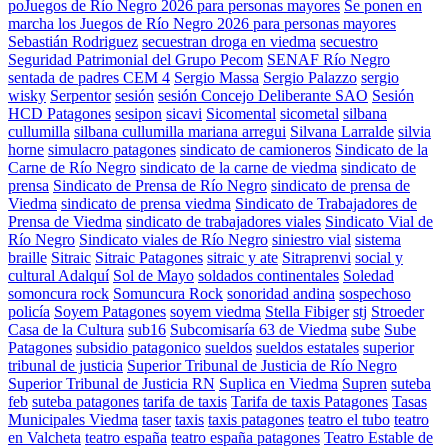
poJuegos de Río Negro 2026 para personas mayores
Se ponen en
marcha los Juegos de Río Negro 2026 para personas mayores
Sebastián Rodriguez
secuestran droga en viedma
secuestro
Seguridad Patrimonial del Grupo Pecom
SENAF Río Negro
sentada de padres CEM 4
Sergio Massa
Sergio Palazzo
sergio
wisky
Serpentor
sesión
sesión Concejo Deliberante SAO
Sesión
HCD Patagones
sesipon
sicavi
Sicomental
sicometal
silbana
cullumilla
silbana cullumilla mariana arregui
Silvana Larralde
silvia
horne
simulacro patagones
sindicato de camioneros
Sindicato de la
Carne de Río Negro
sindicato de la carne de viedma
sindicato de
prensa
Sindicato de Prensa de Río Negro
sindicato de prensa de
Viedma
sindicato de prensa viedma
Sindicato de Trabajadores de
Prensa de Viedma
sindicato de trabajadores viales
Sindicato Vial de
Río Negro
Sindicato viales de Río Negro
siniestro vial
sistema
braille
Sitraic
Sitraic Patagones
sitraic y ate
Sitraprenvi
social y
cultural Adalquí
Sol de Mayo
soldados continentales
Soledad
somoncura rock
Somuncura Rock
sonoridad andina
sospechoso
policía
Soyem Patagones
soyem viedma
Stella Fibiger
stj
Stroeder
Casa de la Cultura
sub16
Subcomisaría 63 de Viedma
sube
Sube
Patagones
subsidio patagonico
sueldos
sueldos estatales
superior
tribunal de justicia
Superior Tribunal de Justicia de Río Negro
Superior Tribunal de Justicia RN
Suplica en Viedma
Supren
suteba
feb
suteba patagones
tarifa de taxis
Tarifa de taxis Patagones
Tasas
Municipales Viedma
taser
taxis
taxis patagones
teatro el tubo
teatro
en Valcheta
teatro españa
teatro españa patagones
Teatro Estable de