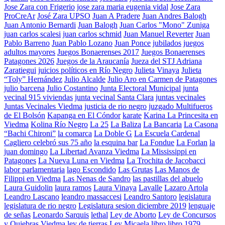
Jose Zara con Frigerio
jose zara maria eugenia vidal
Jose Zara
ProCreAr
José Zara UPSO
Juan A Pradere
Juan Andres Balogh
Juan Antonio Bernardi
Juan Balogh
Juan Carlos "Mono" Zuniga
juan carlos scalesi
juan carlos schmid
Juan Manuel Reverter
Juan
Pablo Barreno
Juan Pablo Lozano
Juan Ponce
jubilados
juegos
adultos mayores
Juegos Bonaerenses 2017
Juegos Bonaerenses
Patagones 2026
Juegos de la Araucanía
Jueza del STJ Adriana
Zaratiegui
juicios políticos en Río Negro
Julieta Vinaya
Julieta
“Toly” Hernández
Julio Alcalde
Julio Aro en Carmen de Patagones
julio barcena
Julio Costantino
Junta Electoral Municipal
junta
vecinal 915 viviendas
junta vecinal Santa Clara
juntas vecinales
Juntas Vecinales Viedma
justicia de rio negro
juzgado Multifueros
de El Bolsón
Kapanga en El Cóndor
karate
Karina La Princesita en
Viedma
Kolina Río Negro
La 25
La Baliza
La Bancaria
La Casona
“Bachi Chironi”
la comarca
La Doble G
La Escuela Cardenal
Cagliero celebró sus 75 año
la esquina bar
La Fondue
La Forlan
la
juan domingo
La Libertad Avanza Viedma
La Mississippi en
Patagones
La Nueva Luna en Viedma
La Trochita de Jacobacci
labor parlamentaria
lago Escondido
Las Grutas
Las Manos de
Filippi en Viedma
Las Nenas de Sandro
las pastillas del abuelo
Laura Guidolin
laura ramos
Laura Vinaya
Lavalle
Lazaro Artola
Leandro Lascano
leandro massaccesi
Leandro Santoro
legislatura
legislatura de rio negro
Legislatura sesion diciembre 2019
lenguaje
de señas
Leonardo Sarquis
lethal
Ley de Aborto
Ley de Concursos
y Quiebras Viedma
ley de tierras
Ley Micaela
libro
libro 1979