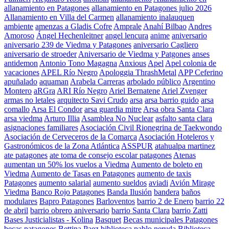
allanamiento en Patagones
allanamiento en Patagones julio 2026
Allanamiento en Villa del Carmen
allanamiento inalauquen
ambiente
amenzas a Gladis Cofre
Amprale
Anahí Bilbao
Andres
Amoroso
Ángel Hechenleitner
angel lencura
anime
aniversario
aniversario 239 de Viedma y Patagones
aniversario Cagliero
aniversario de stroeder
Aniversario de Viedma y Patgones
anses
antidemon
Antonio Tono Magagna
Anxious
Apel
Apel colonia de
vacaciones
APEL Río Negro
Apologgia ThrashMetal
APP Ceferino
apuñalado
aquaman
Arabela Carreras
arbolado público
Argentino
Montero
aRGra
ARI Río Negro
Ariel Bernatene
Ariel Zvenger
armas no letales
arquitecto Savi Crudo
arsa
arsa barrio guido
arsa
comallo
Arsa El Condor
arsa guardia mitre
Arsa obra Santa Clara
arsa viedma
Arturo Illia
Asamblea No Nuclear
asfalto santa clara
asignaciones familiares
Asociación Civil Rionegrina de Taekwondo
Asociación de Cerveceros de la Comarca
Asociación Hoteleros y
Gastronómicos de la Zona Atlántica
ASSPUR
atahualpa martinez
ate patagones
ate toma de consejo escolar patagones
Atenas
aumentan un 50% los vuelos a Viedma
Aumento de boleto en
Viedma
Aumento de Tasas en Patagones
aumento de taxis
Patagones
aumento salarial
aumento sueldos
aviadi
Avión Mirage
Viedma
Banco Rojo Patagones
Banda Ilusión
bandera
baños
modulares
Bapro Patagones
Barloventos
barrio 2 de Enero
barrio 22
de abril
barrio obrero aniversario
barrio Santa Clara
barrio Zatti
Bases Justicialistas - Kolina
Basquet
Becas municipales Patagones
becas patagones
Bettina Paez
biblioteca pablo neruda
Biblioteca