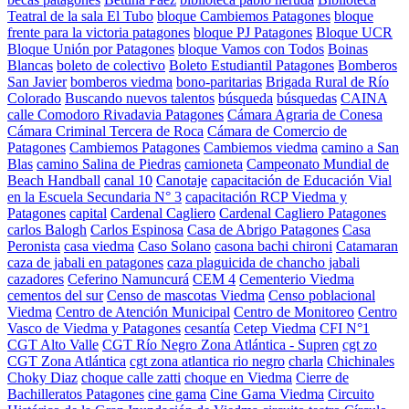
Teatral de la sala El Tubo
bloque Cambiemos Patagones
bloque
frente para la victoria patagones
bloque PJ Patagones
Bloque UCR
Bloque Unión por Patagones
bloque Vamos con Todos
Boinas
Blancas
boleto de colectivo
Boleto Estudiantil Patagones
Bomberos
San Javier
bomberos viedma
bono-paritarias
Brigada Rural de Río
Colorado
Buscando nuevos talentos
búsqueda
búsquedas
CAINA
calle Comodoro Rivadavia Patagones
Cámara Agraria de Conesa
Cámara Criminal Tercera de Roca
Cámara de Comercio de
Patagones
Cambiemos Patagones
Cambiemos viedma
camino a San
Blas
camino Salina de Piedras
camioneta
Campeonato Mundial de
Beach Handball
canal 10
Canotaje
capacitación de Educación Vial
en la Escuela Secundaria N° 3
capacitación RCP Viedma y
Patagones
capital
Cardenal Cagliero
Cardenal Cagliero Patagones
carlos Balogh
Carlos Espinosa
Casa de Abrigo Patagones
Casa
Peronista
casa viedma
Caso Solano
casona bachi chironi
Catamaran
caza de jabali en patagones
caza plaguicida de chancho jabali
cazadores
Ceferino Namuncurá
CEM 4
Cementerio Viedma
cementos del sur
Censo de mascotas Viedma
Censo poblacional
Viedma
Centro de Atención Municipal
Centro de Monitoreo
Centro
Vasco de Viedma y Patagones
cesantía
Cetep Viedma
CFI N°1
CGT Alto Valle
CGT Río Negro Zona Atlántica - Supren
cgt zo
CGT Zona Atlántica
cgt zona atlantica rio negro
charla
Chichinales
Choky Diaz
choque calle zatti
choque en Viedma
Cierre de
Bachilleratos Patagones
cine gama
Cine Gama Viedma
Circuito