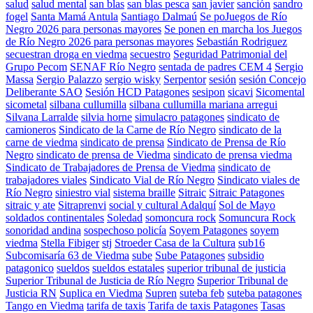
salud
salud mental
san blas
san blas pesca
san javier
sanción
sandro
fogel
Santa Mamá Antula
Santiago Dalmaú
Se poJuegos de Río
Negro 2026 para personas mayores
Se ponen en marcha los Juegos
de Río Negro 2026 para personas mayores
Sebastián Rodriguez
secuestran droga en viedma
secuestro
Seguridad Patrimonial del
Grupo Pecom
SENAF Río Negro
sentada de padres CEM 4
Sergio
Massa
Sergio Palazzo
sergio wisky
Serpentor
sesión
sesión Concejo
Deliberante SAO
Sesión HCD Patagones
sesipon
sicavi
Sicomental
sicometal
silbana cullumilla
silbana cullumilla mariana arregui
Silvana Larralde
silvia horne
simulacro patagones
sindicato de
camioneros
Sindicato de la Carne de Río Negro
sindicato de la
carne de viedma
sindicato de prensa
Sindicato de Prensa de Río
Negro
sindicato de prensa de Viedma
sindicato de prensa viedma
Sindicato de Trabajadores de Prensa de Viedma
sindicato de
trabajadores viales
Sindicato Vial de Río Negro
Sindicato viales de
Río Negro
siniestro vial
sistema braille
Sitraic
Sitraic Patagones
sitraic y ate
Sitraprenvi
social y cultural Adalquí
Sol de Mayo
soldados continentales
Soledad
somoncura rock
Somuncura Rock
sonoridad andina
sospechoso policía
Soyem Patagones
soyem
viedma
Stella Fibiger
stj
Stroeder Casa de la Cultura
sub16
Subcomisaría 63 de Viedma
sube
Sube Patagones
subsidio
patagonico
sueldos
sueldos estatales
superior tribunal de justicia
Superior Tribunal de Justicia de Río Negro
Superior Tribunal de
Justicia RN
Suplica en Viedma
Supren
suteba feb
suteba patagones
Tango en Viedma
tarifa de taxis
Tarifa de taxis Patagones
Tasas