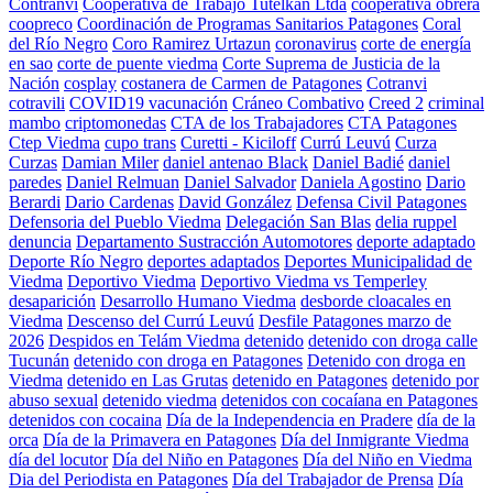
Contranvi
Cooperativa de Trabajo Tutelkan Ltda
cooperativa obrera
coopreco
Coordinación de Programas Sanitarios Patagones
Coral
del Río Negro
Coro Ramirez Urtazun
coronavirus
corte de energía
en sao
corte de puente viedma
Corte Suprema de Justicia de la
Nación
cosplay
costanera de Carmen de Patagones
Cotranvi
cotravili
COVID19 vacunación
Cráneo Combativo
Creed 2
criminal
mambo
criptomonedas
CTA de los Trabajadores
CTA Patagones
Ctep Viedma
cupo trans
Curetti - Kiciloff
Currú Leuvú
Curza
Curzas
Damian Miler
daniel antenao Black
Daniel Badié
daniel
paredes
Daniel Relmuan
Daniel Salvador
Daniela Agostino
Dario
Berardi
Dario Cardenas
David González
Defensa Civil Patagones
Defensoria del Pueblo Viedma
Delegación San Blas
delia ruppel
denuncia
Departamento Sustracción Automotores
deporte adaptado
Deporte Río Negro
deportes adaptados
Deportes Municipalidad de
Viedma
Deportivo Viedma
Deportivo Viedma vs Temperley
desaparición
Desarrollo Humano Viedma
desborde cloacales en
Viedma
Descenso del Currú Leuvú
Desfile Patagones marzo de
2026
Despidos en Telám Viedma
detenido
detenido con droga calle
Tucunán
detenido con droga en Patagones
Detenido con droga en
Viedma
detenido en Las Grutas
detenido en Patagones
detenido por
abuso sexual
detenido viedma
detenidos con cocaíana en Patagones
detenidos con cocaina
Día de la Independencia en Pradere
día de la
orca
Día de la Primavera en Patagones
Día del Inmigrante Viedma
día del locutor
Día del Niño en Patagones
Día del Niño en Viedma
Dia del Periodista en Patagones
Día del Trabajador de Prensa
Día