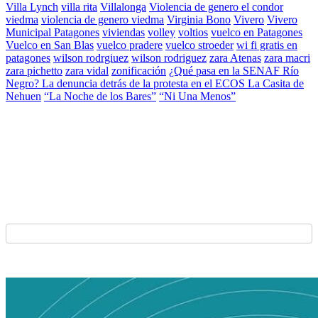
Villa Lynch
villa rita
Villalonga
Violencia de genero el condor
viedma
violencia de genero viedma
Virginia Bono
Vivero
Vivero
Municipal Patagones
viviendas
volley
voltios
vuelco en Patagones
Vuelco en San Blas
vuelco pradere
vuelco stroeder
wi fi gratis en
patagones
wilson rodrgiuez
wilson rodriguez
zara Atenas
zara macri
zara pichetto
zara vidal
zonificación
¿Qué pasa en la SENAF Río
Negro? La denuncia detrás de la protesta en el ECOS La Casita de
Nehuen
“La Noche de los Bares”
“Ni Una Menos”