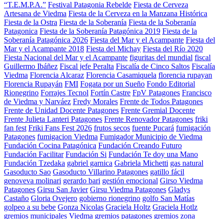
“T.E.M.P.A.”
Festival Patagonia Rebelde
Fiesta de Cerveza
Artesana de Viedma
Fiesta de la Cerveza en la Manzana Histórica
Fiesta de la Ostra
Fiesta de la Soberanía
Fiesta de la Soberanía
Patagonica
Fiesta de la Soberanía Patagónica 2019
Fiesta de la
Soberanía Patagónica 2026
Fiesta del Mar y el Acampante
Fiesta del
Mar y el Acampante 2018
Fiesta del Michay
Fiesta del Río 2020
Fiesta Nacional del Mar y el Acampante
figuritas del mundial
fiscal
Guillermo Ibáñez
Fiscal jefe Peralta
Fiscalía de Cinco Saltos
Fiscalía
Viedma
Florencia Alcaraz
Florencia Casamiquela
florencia rupayan
Florencia Rupayán
FMI
Fogata por un Sueño
Fondo Editorial
Rionegrino
Forrajes Tecnol
Fortín Castre
FpV Patagones
Francisco
de Viedma y Narváez
Fredy Morales
Frente de Todos Patagones
Frente de Unidad Docente Patagones
Frente Gremial Docente
Frente Julieta Lanteri Patagones
Frente Renovador Patagones
friki
fan fest
Friki Fans Fest 2026
frutos secos
fuente Pucará
fumigación
Patagones
fumigacion Viedma
Fumigador Municipio de Viedma
Fundación Cocina Patagónica
Fundación Creando Futuro
Fundación Facilitar
Fundación Si
Fundación Te doy una Mano
Fundación Tzedaka
gabriel garnica
Gabriela Michetti
gas natural
Gasoducto Sao
Gasoducto Villarino Patagones
gatillo fácil
genoveva molinari
gerardo bari
gestión emocional
Girso Viedma
Patagones
Girsu San Javier
Girsu Viedma Patagones
Gladys
Castaño
Gloria Ovejero
gobierno rionegrino
golfo San Matías
golpeo a su bebe
Gonza Nicolas
Graciela Holtz
Graciela Hotlz
gremios municipales Viedma
gremios patagones
gremios zona