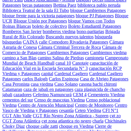
Patagones
becas patagones
Bettina Paez
biblioteca pablo neruda
Biblioteca Teatral de la sala El Tubo
bloque Cambiemos Patagones
bloque frente para la victoria patagones
bloque PJ Patagones
Bloque
UCR
Bloque Unión por Patagones
bloque Vamos con Todos
Boinas Blancas
boleto de colectivo
Boleto Estudiantil Patagones
Bomberos San Javier
bomberos viedma
bono-paritarias
Brigada
Rural de Río Colorado
Buscando nuevos talentos
búsqueda
búsquedas
CAINA
calle Comodoro Rivadavia Patagones
Cámara
Agraria de Conesa
Cámara Criminal Tercera de Roca
Cámara de
Comercio de Patagones
Cambiemos Patagones
Cambiemos viedma
camino a San Blas
camino Salina de Piedras
camioneta
Campeonato
Mundial de Beach Handball
canal 10
Canotaje
capacitación de
Educación Vial en la Escuela Secundaria N° 3
capacitación RCP
Viedma y Patagones
capital
Cardenal Cagliero
Cardenal Cagliero
Patagones
carlos Balogh
Carlos Espinosa
Casa de Abrigo Patagones
Casa Peronista
casa viedma
Caso Solano
casona bachi chironi
Catamaran
caza de jabali en patagones
caza plaguicida de chancho
jabali
cazadores
Ceferino Namuncurá
CEM 4
Cementerio Viedma
cementos del sur
Censo de mascotas Viedma
Censo poblacional
Viedma
Centro de Atención Municipal
Centro de Monitoreo
Centro
Vasco de Viedma y Patagones
cesantía
Cetep Viedma
CFI N°1
CGT Alto Valle
CGT Río Negro Zona Atlántica - Supren
cgt zo
CGT Zona Atlántica
cgt zona atlantica rio negro
charla
Chichinales
Choky Diaz
choque calle zatti
choque en Viedma
Cierre de