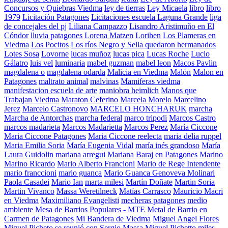
Concursos y Quiebras Viedma
ley de tierras
Ley Micaela
libro
libro
1979
Licitación Patagones
Licitaciones escuela Laguna Grande
liga
de concejales del pj
Liliana Campazzo
Lisandro Aristimuño en El
Cóndor
lluvia patagones
Lorena Matzen
Lorihen
Los Plameras en
Viedma
Los Pocitos
Los ríos Negro y Sella quedaron hermanados
Lotes Sosa
Lovorne
lucas muñoz
lucas pica
Lucas Roche
Lucio
Gálatro
luis vel
luminaria
mabel guzman
mabel leon
Macos Pavlin
magdalena o
magdalena odarda
Malicia en Viedma
Malón
Malon en
Patagones
maltrato animal
malvinas
Mamiferas viedma
manifestacion escuela de arte
maniobra heimlich
Manos que
Trabajan Viedma
Maraton Ceferino
Marcela Morelo
Marcelino
Jerez
Marcelo Castronovo
MARCELO HONCHARUK
marcha
Marcha de Antorchas
marcha federal
marco tripodi
Marcos Castro
marcos madarieta
Marcos Madarietta
Marcos Perez
María Ciccone
Maria Ciccone Patagones
Maria Ciccone reelecta
maria delia ruppel
Maria Emilia Soria
María Eugenia Vidal
maría inés grandoso
María
Laura Guidolin
mariana arregui
Mariana Baraj en Patagones
Marino
Marino Ricardo
Mario Alberto Francioni
Mario de Rege Intendente
mario franccioni
mario guanca
Mario Guanca Genoveva Molinari
Paola Casadei
Mario Ian
marta milesi
Martín Doñate
Martin Soria
Martin Vivanco
Massa Weretilneck
Matías Carrasco
Mauricio Macri
en Viedma
Maximiliano Evangelisti
mecheras patagones
medio
ambiente
Mesa de Barrios Populares - MTE
Metal de Barrio en
Carmen de Patagones
Mi Bandera de Viedma
Miguel Angel Flores
Miguel Picheto se reunió con Sergio Massa
Miguel Pichetto
miles