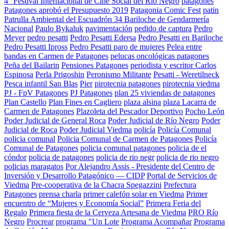
4° Festival Internacional de Cine Social del Río Negro
patagones
Patagones aprobó el Presupuesto 2019
Patagonia Comic Fest
patin
Patrulla Ambiental del Escuadrón 34 Bariloche de Gendarmería
Nacional
Paulo Bykaluk
pavimentación
pedido de captura
Pedro
Meyer
pedro pesatti
Pedro Pesatti Edersa
Pedro Pesatti en Bariloche
Pedro Pesatti Ipross
Pedro Pesatti paro de mujeres
Pelea entre
bandas en Carmen de Patagones
pelucas oncológicas patagones
Peña del Bailarin
Pensiones Patagones
periodista y escritor Carlos
Espinosa
Perla Prigoshin
Peronismo Militante
Pesatti - Weretilneck
Pesca infantil San Blas
Pier
pirotecnia patagones
pirotecnia viedma
PJ - FpV Patagones
PJ Patagones
plan 25 viviendas de patagones
Plan Castello
Plan Fines en Cagliero
plaza alsina
plaza Lacarra de
Carmen de Patagones
Plazoleta del Pescador Deportivo
Pocho León
Poder Judicial de General Roca
Poder Judicial de Río Negro
Poder
Judicial de Roca
Poder Judicial Viedma
policía
Policía Comunal
policia comunal
Policia Comunal de Carmen de Patagones
Policía
Comunal de Patagones
policia comunal patagones
policia de el
cóndor
policia de patagones
policia de rio negr
policia de rio negro
policias maragatos
Por Alejandro Assis - Presidente del Centro de
Inversión y Desarrollo Patagónico — CIDP
Portal de Servicios de
Viedma
Pre-cooperativa de la Chacra Spegazzini
Prefectura
Patagones
prensa charla
primer calefón solar en Viedma
Primer
encuentro de “Mujeres y Economía Social”
Primera Feria del
Regalo
Primera fiesta de la Cerveza Artesana de Viedma
PRO Río
Negro
Procrear
programa "Un Lote
Programa Acompañar
Programa