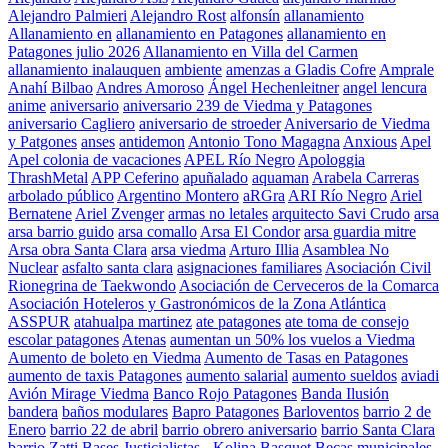
Alejandro Palmieri
Alejandro Rost
alfonsín
allanamiento
Allanamiento en
allanamiento en Patagones
allanamiento en
Patagones julio 2026
Allanamiento en Villa del Carmen
allanamiento inalauquen
ambiente
amenzas a Gladis Cofre
Amprale
Anahí Bilbao
Andres Amoroso
Ángel Hechenleitner
angel lencura
anime
aniversario
aniversario 239 de Viedma y Patagones
aniversario Cagliero
aniversario de stroeder
Aniversario de Viedma
y Patgones
anses
antidemon
Antonio Tono Magagna
Anxious
Apel
Apel colonia de vacaciones
APEL Río Negro
Apologgia
ThrashMetal
APP Ceferino
apuñalado
aquaman
Arabela Carreras
arbolado público
Argentino Montero
aRGra
ARI Río Negro
Ariel
Bernatene
Ariel Zvenger
armas no letales
arquitecto Savi Crudo
arsa
arsa barrio guido
arsa comallo
Arsa El Condor
arsa guardia mitre
Arsa obra Santa Clara
arsa viedma
Arturo Illia
Asamblea No
Nuclear
asfalto santa clara
asignaciones familiares
Asociación Civil
Rionegrina de Taekwondo
Asociación de Cerveceros de la Comarca
Asociación Hoteleros y Gastronómicos de la Zona Atlántica
ASSPUR
atahualpa martinez
ate patagones
ate toma de consejo
escolar patagones
Atenas
aumentan un 50% los vuelos a Viedma
Aumento de boleto en Viedma
Aumento de Tasas en Patagones
aumento de taxis Patagones
aumento salarial
aumento sueldos
aviadi
Avión Mirage Viedma
Banco Rojo Patagones
Banda Ilusión
bandera
baños modulares
Bapro Patagones
Barloventos
barrio 2 de
Enero
barrio 22 de abril
barrio obrero aniversario
barrio Santa Clara
barrio Zatti
Bases Justicialistas - Kolina
Basquet
Becas municipales