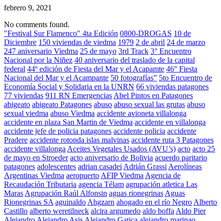
febrero 9, 2021
No comments found.
"Festival Sur Flamenco" 4ta Edición
0800-DROGAS
10 de
Diciembre
150 viviendas de viedma
1979
2 de abril
24 de marzo
247 aniversario Viedma
25 de mayo
3rd Track
3° Encuentro
Nacional por la Niñez
40 aniversario del traslado de la capital
federal
44º edición de Fiesta del Mar y el Acapamte
46° Fiesta
Nacional del Mar y el Acampante
50 fotografías”
5to Encuentro de
Economía Social y Solidaria en la UNRN
66 viviendas patagones
77 viviendas
911 RN Emergencias
Abel Pintos en Patagones
abigeato
abigeato Patagones
abuso
abuso sexual las grutas
abuso
sexual viedma
abuso Viedma
accidente avioneta villalonga
accidente en plaza San Martin de Viedma
accidente en villalonga
accidente jefe de policia patagones
accidente policia
accidente
Pradere
accidente rotonda islas malvinas
accidente ruta 3 Patagones
accidente villalonga
Aceites Vegetales Usados (AVU’s)
acto
acto 25
de mayo en Stroeder
acto aniversario de Bolivia
acuerdo paritario
patagones
adolescentes
adrian casadei
Adrián Grassi
Aerolíneas
Argentinas Viedma
aeropuerto
AFIP Viedma
Agencia de
Recaudación Tributaria
agencia Télam
agrupación atletica Las
Maras
Agrupación Raúl Alfonsin
aguas rionegrinas
Aguas
Rionegrinas SA
aguinaldo
Ahgzarn
ahogado en el río Negro
Alberto
Castillo
alberto weretilneck
alcira argumedo
aldo boffa
Aldo Pier
Alejandro
Alejandro Asis
Alejandro Gatica
alejandro marinao