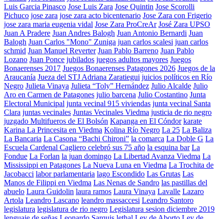
Luis Garcia Pinasco
Jose Luis Zara
Jose Quintin
Jose Scorolli
Pichuco
jose zara
jose zara acto bicentenario
Jose Zara con Frigerio
jose zara maria eugenia vidal
Jose Zara ProCreAr
José Zara UPSO
Juan A Pradere
Juan Andres Balogh
Juan Antonio Bernardi
Juan
Balogh
Juan Carlos "Mono" Zuniga
juan carlos scalesi
juan carlos
schmid
Juan Manuel Reverter
Juan Pablo Barreno
Juan Pablo
Lozano
Juan Ponce
jubilados
juegos adultos mayores
Juegos
Bonaerenses 2017
Juegos Bonaerenses Patagones 2026
Juegos de la
Araucanía
Jueza del STJ Adriana Zaratiegui
juicios políticos en Río
Negro
Julieta Vinaya
Julieta “Toly” Hernández
Julio Alcalde
Julio
Aro en Carmen de Patagones
julio barcena
Julio Costantino
Junta
Electoral Municipal
junta vecinal 915 viviendas
junta vecinal Santa
Clara
juntas vecinales
Juntas Vecinales Viedma
justicia de rio negro
juzgado Multifueros de El Bolsón
Kapanga en El Cóndor
karate
Karina La Princesita en Viedma
Kolina Río Negro
La 25
La Baliza
La Bancaria
La Casona “Bachi Chironi”
la comarca
La Doble G
La
Escuela Cardenal Cagliero celebró sus 75 año
la esquina bar
La
Fondue
La Forlan
la juan domingo
La Libertad Avanza Viedma
La
Mississippi en Patagones
La Nueva Luna en Viedma
La Trochita de
Jacobacci
labor parlamentaria
lago Escondido
Las Grutas
Las
Manos de Filippi en Viedma
Las Nenas de Sandro
las pastillas del
abuelo
Laura Guidolin
laura ramos
Laura Vinaya
Lavalle
Lazaro
Artola
Leandro Lascano
leandro massaccesi
Leandro Santoro
legislatura
legislatura de rio negro
Legislatura sesion diciembre 2019
lenguaje de señas
Leonardo Sarquis
lethal
Ley de Aborto
Ley de