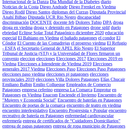
Internacional de la Danza
Día Mundial de la Diabetes
diario
Noticias de la Costa
Diego Andrade
Diego Frenkel en Viedma
Diego Rodil
Diego Santos
diplomas del Curzas
Diputada Provincial
Anahí Bilbao
Diputada UCR Rio Negro
discapacidad
discriminación
DOCENTE
docente feb
Dolores Tubio
DPA
droga
droga en viedma
droga y detenido en Patagones
drone splif
duelo
ebriedad
Eclipse Solar Total Patagónico diciembre 2020
educación
especial
El Bahiano en Viedma
el bañado patagones
el condor
El
Cóndor
El Cuento de las Comadrejas
el progreso viedma
El Refugio
- ESFA
el Secretario General de APEL Río Negro
El Superior
Tribunal de Justicia (STJ) y la Universidad de Flores firmaron un
convenio
eleccion
elecciones
Elecciones 2017
Elecciones 2019 en
Viedma
Elecciones a Intendente de Viedma 2019
Elecciones
generales 2017 Viedma
Elecciones Paso
Elecciones Paso Patagones
elecciones paso viedma
elecciones pj patagones
elecciones
provinciales 2019
elecciones Villa Dolores Patagones
Elías Chucair
Emiliano Balbin
Emilio Collueque
Empleados de Comercio
Patagones
empresa ceferino
empresa La Comarca
Emprotur
en
Patagones
en Viedma
Enacom
Enciende el Invierno
Encuentro de
"Mujeres y Economía Social"
Encuentro de baterías en Patagones
Encuentro de poetas de la comarca
encuentro de teatro en viedma
encuentro interlegislativo
Encuentro Progresista y Popular
encuentro
recreativo de batería en Patagones
enfermedad cardiovascular
enfermería
entrega de certificados de “Cuidadores Domiciliarios”
entrega de papas patagones
entrega de ropa municipio de Patagones