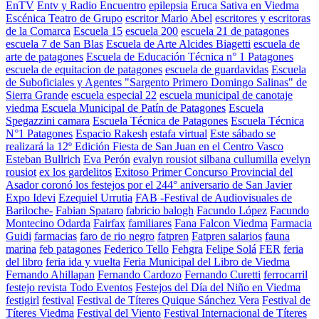
EnTV
Entv y Radio Encuentro
epilepsia
Eruca Sativa en Viedma
Escénica Teatro de Grupo
escritor Mario Abel
escritores y escritoras
de la Comarca
Escuela 15
escuela 200
escuela 21 de patagones
escuela 7 de San Blas
Escuela de Arte Alcides Biagetti
escuela de
arte de patagones
Escuela de Educación Técnica n° 1 Patagones
escuela de equitacion de patagones
escuela de guardavidas
Escuela
de Suboficiales y Agentes "Sargento Primero Domingo Salinas" de
Sierra Grande
escuela especial 22
escuela municipal de canotaje
viedma
Escuela Municipal de Patín de Patagones
Escuela
Spegazzini camara
Escuela Técnica de Patagones
Escuela Técnica
N°1 Patagones
Espacio Rakesh
estafa virtual
Este sábado se
realizará la 12º Edición Fiesta de San Juan en el Centro Vasco
Esteban Bullrich
Eva Perón
evalyn rousiot silbana cullumilla
evelyn
rousiot
ex los gardelitos
Exitoso Primer Concurso Provincial del
Asador coronó los festejos por el 244° aniversario de San Javier
Expo Idevi
Ezequiel Urrutia
FAB -Festival de Audiovisuales de
Bariloche-
Fabian Spataro
fabricio balogh
Facundo López
Facundo
Montecino Odarda
Fairfax
familiares
Fana Falcon Viedma
Farmacia
Guidi
farmacias
faro de rio negro
fatpren
Fatpren salarios
fauna
marina
feb patagones
Federico Tello
Fehgra
Felipe Solá
FER
feria
del libro
feria ida y vuelta
Feria Municipal del Libro de Viedma
Fernando Ahillapan
Fernando Cardozo
Fernando Curetti
ferrocarril
festejo revista Todo Eventos
Festejos del Día del Niño en Viedma
festigirl
festival
Festival de Títeres Quique Sánchez Vera
Festival de
Títeres Viedma
Festival del Viento
Festival Internacional de Títeres