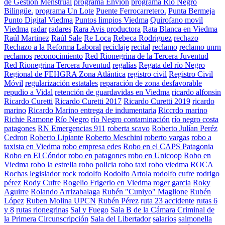
de Gestión Menstrual
programa Envion
programa Río Negro
Bilingüe.
programa Un Lote
Puente Ferrocarretero.
Punta Bermeja
Punto Digital Viedma
Puntos limpios Viedma
Quirofano movil
Viedma
radar
radares
Rara Avis productora
Rata Blanca en Viedma
Raúl Martinez
Raúl Sale
Re Loca
Rebeca Rodriguez
rechazo
Rechazo a la Reforma Laboral
reciclaje
recital
reclamo
reclamo unrn
reclamos
reconocimiento
Red Rionegrina de la Tercera Juventud
Red Rionegrina Tercera Juventud
regalías
Regata del río Negro
Regional de FEHGRA Zona Atlántica
registro civil
Registro Civil
Móvil
regularización estatales
reparación de zona desfavorable
repudio a Vidal
retención de guardavidas en Viedma
ricardo alfonsin
Ricardo Curetti
Ricardo Curetti 2017
Ricardo Curetti 2019
ricardo
marino
Ricardo Marino entrega de indumentaria
Riccrdo marino
Richie Ramone
Río Negro
río Negro contaminación
río negro costa
patagones
RN Emergencias 911
roberta scavo
Roberto Julían Peréz
Cedron
Roberto Lipiante
Roberto Meschini
roberto vargas
robo a
taxista en Viedma
robo empresa edes
Robo en el CAPS Patagonia
Robo en El Cóndor
robo en patagones
robo en Unicoop
Robo en
Viedma
robo la estrella
robo policia
robo taxi
robo viedma
ROCA
Rochas legislador
rock
rodolfo
Rodolfo Artola
rodolfo cufre
rodrigo
pérez
Rody Cufre
Rogelio Frigerio en Viedma
roger garcia
Roky
Aguirre
Rolando Arrizabalaga
Rubén "Cuniyo" Maglione
Rubén
López
Ruben Molina UPCN
Rubén Pérez
ruta 23 accidente
rutas 6
y 8
rutas rionegrinas
Sal y Fuego
Sala B de la Cámara Criminal de
la Primera Circunscripción
Sala del Libertador
salarios
salmonella