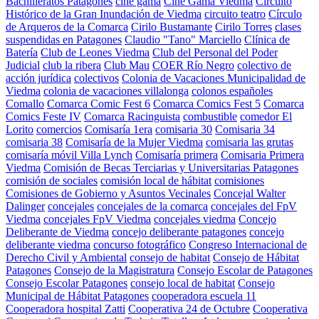
Bachilleratos Patagones
cine gama
Cine Gama Viedma
Circuito
Histórico de la Gran Inundación de Viedma
circuito teatro
Círculo
de Arqueros de la Comarca
Cirilo Bustamante
Cirilo Torres
clases
suspendidas en Patagones
Claudio "Tano" Marciello
Clínica de
Batería
Club de Leones Viedma
Club del Personal del Poder
Judicial
club la ribera
Club Mau
COER Río Negro
colectivo de
acción jurídica
colectivos
Colonia de Vacaciones Municipalidad de
Viedma
colonia de vacaciones villalonga
colonos españoles
Comallo
Comarca Comic Fest 6
Comarca Comics Fest 5
Comarca
Comics Feste IV
Comarca Racinguista
combustible
comedor El
Lorito
comercios
Comisaría 1era
comisaria 30
Comisaria 34
comisaria 38
Comisaría de la Mujer Viedma
comisaria las grutas
comisaría móvil Villa Lynch
Comisaría primera
Comisaria Primera
Viedma
Comisión de Becas Terciarias y Universitarias Patagones
comisión de sociales
comisión local de hábitat
comisiones
Comisiones de Gobierno y Asuntos Vecinales
Concejal Walter
Dalinger
concejales
concejales de la comarca
concejales del FpV
Viedma
concejales FpV Viedma
concejales viedma
Concejo
Deliberante de Viedma
concejo deliberante patagones
concejo
deliberante viedma
concurso fotográfico
Congreso Internacional de
Derecho Civil y Ambiental
consejo de habitat
Consejo de Hábitat
Patagones
Consejo de la Magistratura
Consejo Escolar de Patagones
Consejo Escolar Patagones
consejo local de habitat
Consejo
Municipal de Hábitat Patagones
cooperadora escuela 11
Cooperadora hospital Zatti
Cooperativa 24 de Octubre
Cooperativa