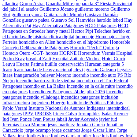
atlantica
Grupo Astral
Guardia Mitre prepara la 3° Fiesta Provincial
del jabalí al asador
Guillermo Jócano
guillermo moreno
Guillermo
Skrt
guillermo yanca
Guitarras del Mundo
Gustavo Damián
González
gustavo paleta
Gustavo Sol
Hamvides
haroldo lebed
Hay
Alternativa Pat
Hay Alternativa Patagones
HCD Patagones
HCD
Patagones en Stroeder
heavy metal
Hector Pipi Telechea
herido en
el barrio lavalle
historia clínica digital
homenaje
Homenaje a Jorge
Ferreira
homicidio en Allen
homicidio en el hipódromo
Honorable
Concejo Deliberante de Patagones
Horacio "Pechi" Quiroga
Horacio Otero -CGT-
horcas
HORNE
Horrendum Vermis
Hospital
Pedro Ecay
hospital Zatti
Hospital Zatti de Viedma
Hotel Currú
Leuvú
Huerta Fatima
huillín conservación
Huracan categoria 5
Ícaro
Icaro banda de heavy nacional
idevi
Ignacio Galeano
ilegales
Inaes
Inauguración bulevar Moreno
incendio
incendio auto PS Río
Negro
incendio barrio zatti de viedma
incendio en el Tiro Federal
Patagones
incendio en La Baliza
Incendio en la calle mitre
incendio
en patagones
Incendio en Patagones 24 de julio 2026
incendio
patagones
incendio villalonga
incendios patagones
inclusión
infraestructura
Ingeniero Huergo
Instituto de Políticas Públicas
Pablo Verani
Instituto Nacional de Asuntos Indígenas
intersindical
patagones
IPPV
IPROSS
Irineo Calvo
Irrompibles
Isaías Kremer
Iud
Ivan Ponce
Ivan Preuss
jabali
Javier Acevedo
javier iud
Jeremías Loza Moreno
jesus martinez
Jonatan García
Jonathan
Caracciolo
jorge ocampo
jorge ocampos
Jorge Oscar Lima
Jorge
Vallaza
jose foulkes
jose foulkes damian miler
Jose luis foulkes
José