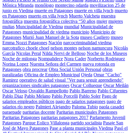
Mónica Miranda
monólogo
montecino odarda
movilizacion 25 de
junio en Viedma
muerte en Patagones
muerte en villa lynch
muerto
en Patagones
muerto en villa lynch
Muerto Valcheta
muestra
fotográfica
muestra fotográfica colectiva “50 años
mujer
mujeres
multas
Muncipalidad de Viedma
mundial
Municipalidad de
Patagones
municipalidad de viedma
municipio
Municipio de
Patagones
Murió Juan Manuel de la Sota
museo Cagliero
museo
Emma Nozzi Patagones
Nación
narcocriminalidad viedma
narcotrafico choele choel
nelson montes
nelson namuncura
Nicolás
García
Nicolas Peral
Nilda Nervi de Belloso
Noche de los Museos
Noche de milonga
Nompalidece
Nora Cader
Norberto Rodriguez
Norina Lopez
Nuestra Señora del Carmen
nueva rotonda en
Patagones
obra procrear
Obra Social Unión Personal
obras
paralizadas
Oficina de Empleo Municipal
Ojeda
Omar "Cacho"
Ramirez
operativo de salud visual "Ver para seguir aprendiendo"
organizaciones sindicales patagones
Oscar Collueque
Oscar Meilán
Oscar Veloso
Osvaldo Rampellotto
Pablo Barreno
Pablo Cifuentes
Pablo Diaz
Pablo Melano
Pablo Porcelli
Pablo Soler
Pago de
salarios empleados públicos
pago de salarios patagones
pago de
salarios río negro
Palmieri Alejandro
Paloma Tubio
paola casadei
paraepade
paritarias docente
Paritarias municipales Patagones
Paritarias Patagones
paritarias patagones 2017
Parlamento Juvenil
Patagones
Parque Eolico Villalonga
partido socialista
Pasaje San
José de Mayo Patagones
Pase a planta municipales Viedma
Pasó el