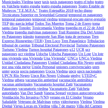
Municipales Viedma
taser
taxis
taxis patagones
teatro el tubo
teatro
en Valcheta
teatro españa
teatro españa patagones
Teatro Estable de
Muñecos "T.E.M.P.A."
Teatro EstepaRio 2018
techo digno
Tecnicatura Superior en Seguridad General
temporal en patagones
temporal patagones
temporal viedma
temporal-rescate-nieve-reguión
TEP
tito garcia lethal
Todos Tus Muertos
Toma 2 de Enero
toma
santa clara
Tonolec
Toxicomanía Viedma
tragedia en el 22 de Abril
Viedma
tragedia malvinas patagones
Trail Running Día Del Amigo
en Patagones
tránsito
transporte San Blas
trata de personas
Tren
Expreso Rionegrino (TER)
Tren Loco
Tren Patagónico
Tribulacion
tribunal de cuentas
Tribunal Electoral Provincial
Turismo Patagones
Turismo VIedma
Turnos hospital Patagones
u12
UCR
ucr
patagones
ucr viedma
Udocba
Udocba Patagones
Un Lote
Un lote
una vivienda
una Vivienda
Una Vivienda"
UNCo
UNCo Viedma
Unidad Ciudadana Patagones
Unidad Ciudadana Río Negro
unidos
por una vida mejor
Unión Personal
uniones convivenciales
unrn
unter
uocra
uocra patagones
Uocra Viedma
upcn
upcn nacionales
UPCN Río Negro
Upcn Rio Negro
Ushuaia
utedyc
UTEDyC
Viedma
uthgra
vacunación antigripal
vacunación antirrábica
vacunas antigripales
Vacunatorio hospital Zatti
Vacunatorio
Patagones
vacunatorio viedma
Vacunatorio Zatti
Valcheta
autoridades
Van Der Sandt
Vanesa Seguel
vecinos autoconvocados
Ventilación No Invasiva (VNI)
verano en El Cóndor
Verano
Saludable
Veterano de Malvinas
vetos
videojuegos
Viedma
Viedma
Digital
Viejas Locas en Viedma
villa 7 de marzo
Villa del Carmen