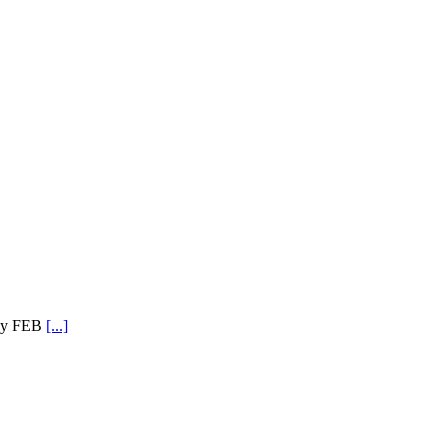
ba y FEB
[...]