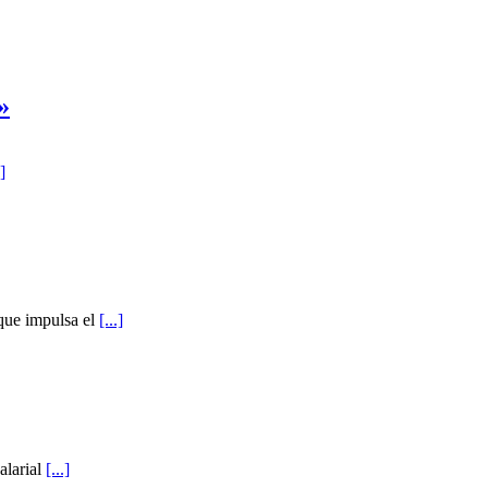
»
.]
 que impulsa el
[...]
alarial
[...]