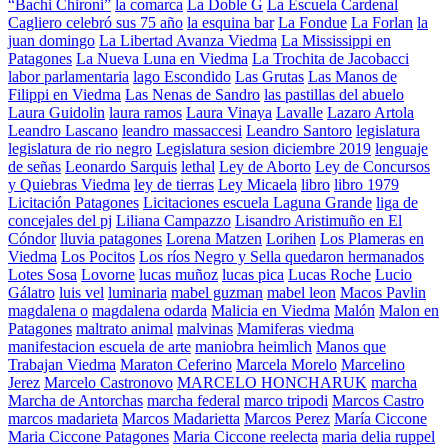
“Bachi Chironi”
la comarca
La Doble G
La Escuela Cardenal
Cagliero celebró sus 75 año
la esquina bar
La Fondue
La Forlan
la
juan domingo
La Libertad Avanza Viedma
La Mississippi en
Patagones
La Nueva Luna en Viedma
La Trochita de Jacobacci
labor parlamentaria
lago Escondido
Las Grutas
Las Manos de
Filippi en Viedma
Las Nenas de Sandro
las pastillas del abuelo
Laura Guidolin
laura ramos
Laura Vinaya
Lavalle
Lazaro Artola
Leandro Lascano
leandro massaccesi
Leandro Santoro
legislatura
legislatura de rio negro
Legislatura sesion diciembre 2019
lenguaje
de señas
Leonardo Sarquis
lethal
Ley de Aborto
Ley de Concursos
y Quiebras Viedma
ley de tierras
Ley Micaela
libro
libro 1979
Licitación Patagones
Licitaciones escuela Laguna Grande
liga de
concejales del pj
Liliana Campazzo
Lisandro Aristimuño en El
Cóndor
lluvia patagones
Lorena Matzen
Lorihen
Los Plameras en
Viedma
Los Pocitos
Los ríos Negro y Sella quedaron hermanados
Lotes Sosa
Lovorne
lucas muñoz
lucas pica
Lucas Roche
Lucio
Gálatro
luis vel
luminaria
mabel guzman
mabel leon
Macos Pavlin
magdalena o
magdalena odarda
Malicia en Viedma
Malón
Malon en
Patagones
maltrato animal
malvinas
Mamiferas viedma
manifestacion escuela de arte
maniobra heimlich
Manos que
Trabajan Viedma
Maraton Ceferino
Marcela Morelo
Marcelino
Jerez
Marcelo Castronovo
MARCELO HONCHARUK
marcha
Marcha de Antorchas
marcha federal
marco tripodi
Marcos Castro
marcos madarieta
Marcos Madarietta
Marcos Perez
María Ciccone
Maria Ciccone Patagones
Maria Ciccone reelecta
maria delia ruppel