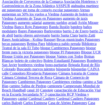
Asociación de Cerveceros de la Comarca
Asociación Hoteleros y
Gastronómicos de la Zona Atlántica
ASSPUR
atahualpa martinez
ate patagones
ate toma de consejo escolar patagones
Atenas
aumentan un 50% los vuelos a Viedma
Aumento de boleto en
Viedma
Aumento de Tasas en Patagones
aumento de taxis
Patagones
aumento salarial
aumento sueldos
aviadi
Avión Mirage
Viedma
Banco Rojo Patagones
Banda Ilusión
bandera
baños
modulares
Bapro Patagones
Barloventos
barrio 2 de Enero
barrio 22
de abril
barrio obrero aniversario
barrio Santa Clara
barrio Zatti
Bases Justicialistas - Kolina
Basquet
Becas municipales Patagones
becas patagones
Bettina Paez
biblioteca pablo neruda
Biblioteca
Teatral de la sala El Tubo
bloque Cambiemos Patagones
bloque
frente para la victoria patagones
bloque PJ Patagones
Bloque UCR
Bloque Unión por Patagones
bloque Vamos con Todos
Boinas
Blancas
boleto de colectivo
Boleto Estudiantil Patagones
Bomberos
San Javier
bomberos viedma
bono-paritarias
Brigada Rural de Río
Colorado
Buscando nuevos talentos
búsqueda
búsquedas
CAINA
calle Comodoro Rivadavia Patagones
Cámara Agraria de Conesa
Cámara Criminal Tercera de Roca
Cámara de Comercio de
Patagones
Cambiemos Patagones
Cambiemos viedma
camino a San
Blas
camino Salina de Piedras
camioneta
Campeonato Mundial de
Beach Handball
canal 10
Canotaje
capacitación de Educación Vial
en la Escuela Secundaria N° 3
capacitación RCP Viedma y
Patagones
capital
Cardenal Cagliero
Cardenal Cagliero Patagones
carlos Balogh
Carlos Espinosa
Casa de Abrigo Patagones
Casa