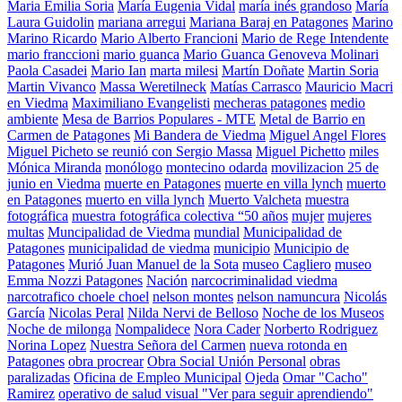
Maria Emilia Soria
María Eugenia Vidal
maría inés grandoso
María
Laura Guidolin
mariana arregui
Mariana Baraj en Patagones
Marino
Marino Ricardo
Mario Alberto Francioni
Mario de Rege Intendente
mario franccioni
mario guanca
Mario Guanca Genoveva Molinari
Paola Casadei
Mario Ian
marta milesi
Martín Doñate
Martin Soria
Martin Vivanco
Massa Weretilneck
Matías Carrasco
Mauricio Macri
en Viedma
Maximiliano Evangelisti
mecheras patagones
medio
ambiente
Mesa de Barrios Populares - MTE
Metal de Barrio en
Carmen de Patagones
Mi Bandera de Viedma
Miguel Angel Flores
Miguel Picheto se reunió con Sergio Massa
Miguel Pichetto
miles
Mónica Miranda
monólogo
montecino odarda
movilizacion 25 de
junio en Viedma
muerte en Patagones
muerte en villa lynch
muerto
en Patagones
muerto en villa lynch
Muerto Valcheta
muestra
fotográfica
muestra fotográfica colectiva “50 años
mujer
mujeres
multas
Muncipalidad de Viedma
mundial
Municipalidad de
Patagones
municipalidad de viedma
municipio
Municipio de
Patagones
Murió Juan Manuel de la Sota
museo Cagliero
museo
Emma Nozzi Patagones
Nación
narcocriminalidad viedma
narcotrafico choele choel
nelson montes
nelson namuncura
Nicolás
García
Nicolas Peral
Nilda Nervi de Belloso
Noche de los Museos
Noche de milonga
Nompalidece
Nora Cader
Norberto Rodriguez
Norina Lopez
Nuestra Señora del Carmen
nueva rotonda en
Patagones
obra procrear
Obra Social Unión Personal
obras
paralizadas
Oficina de Empleo Municipal
Ojeda
Omar "Cacho"
Ramirez
operativo de salud visual "Ver para seguir aprendiendo"