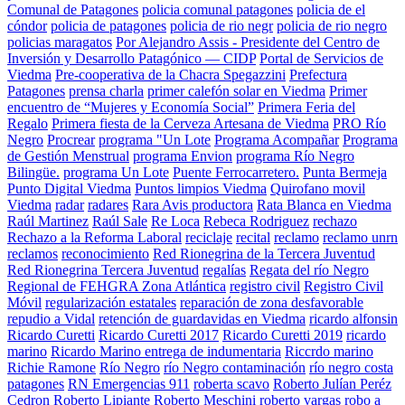
Comunal de Patagones
policia comunal patagones
policia de el
cóndor
policia de patagones
policia de rio negr
policia de rio negro
policias maragatos
Por Alejandro Assis - Presidente del Centro de
Inversión y Desarrollo Patagónico — CIDP
Portal de Servicios de
Viedma
Pre-cooperativa de la Chacra Spegazzini
Prefectura
Patagones
prensa charla
primer calefón solar en Viedma
Primer
encuentro de “Mujeres y Economía Social”
Primera Feria del
Regalo
Primera fiesta de la Cerveza Artesana de Viedma
PRO Río
Negro
Procrear
programa "Un Lote
Programa Acompañar
Programa
de Gestión Menstrual
programa Envion
programa Río Negro
Bilingüe.
programa Un Lote
Puente Ferrocarretero.
Punta Bermeja
Punto Digital Viedma
Puntos limpios Viedma
Quirofano movil
Viedma
radar
radares
Rara Avis productora
Rata Blanca en Viedma
Raúl Martinez
Raúl Sale
Re Loca
Rebeca Rodriguez
rechazo
Rechazo a la Reforma Laboral
reciclaje
recital
reclamo
reclamo unrn
reclamos
reconocimiento
Red Rionegrina de la Tercera Juventud
Red Rionegrina Tercera Juventud
regalías
Regata del río Negro
Regional de FEHGRA Zona Atlántica
registro civil
Registro Civil
Móvil
regularización estatales
reparación de zona desfavorable
repudio a Vidal
retención de guardavidas en Viedma
ricardo alfonsin
Ricardo Curetti
Ricardo Curetti 2017
Ricardo Curetti 2019
ricardo
marino
Ricardo Marino entrega de indumentaria
Riccrdo marino
Richie Ramone
Río Negro
río Negro contaminación
río negro costa
patagones
RN Emergencias 911
roberta scavo
Roberto Julían Peréz
Cedron
Roberto Lipiante
Roberto Meschini
roberto vargas
robo a