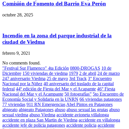
Comisión de Fomento del Barrio Eva Perón
octubre 28, 2025
Incendio en la zona del parque industrial de la
ciudad de Viedma
febrero 9, 2021
No comments found.
"Festival Sur Flamenco" 4ta Edición
0800-DROGAS
10 de
Diciembre
150 viviendas de viedma
1979
2 de abril
24 de marzo
247 aniversario Viedma
25 de mayo
3rd Track
3° Encuentro
Nacional por la Niñez
40 aniversario del traslado de la capital
federal
44º edición de Fiesta del Mar y el Acapamte
46° Fiesta
Nacional del Mar y el Acampante
50 fotografías”
5to Encuentro de
Economía Social y Solidaria en la UNRN
66 viviendas patagones
77 viviendas
911 RN Emergencias
Abel Pintos en Patagones
abigeato
abigeato Patagones
abuso
abuso sexual las grutas
abuso
sexual viedma
abuso Viedma
accidente avioneta villalonga
accidente en plaza San Martin de Viedma
accidente en villalonga
accidente jefe de policia patagones
accidente policia
accidente