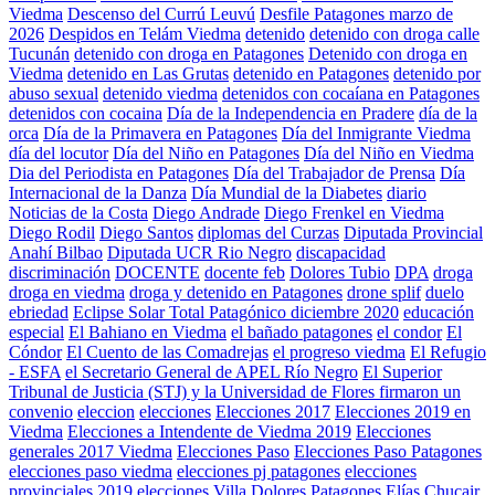
Viedma
Descenso del Currú Leuvú
Desfile Patagones marzo de
2026
Despidos en Telám Viedma
detenido
detenido con droga calle
Tucunán
detenido con droga en Patagones
Detenido con droga en
Viedma
detenido en Las Grutas
detenido en Patagones
detenido por
abuso sexual
detenido viedma
detenidos con cocaíana en Patagones
detenidos con cocaina
Día de la Independencia en Pradere
día de la
orca
Día de la Primavera en Patagones
Día del Inmigrante Viedma
día del locutor
Día del Niño en Patagones
Día del Niño en Viedma
Dia del Periodista en Patagones
Día del Trabajador de Prensa
Día
Internacional de la Danza
Día Mundial de la Diabetes
diario
Noticias de la Costa
Diego Andrade
Diego Frenkel en Viedma
Diego Rodil
Diego Santos
diplomas del Curzas
Diputada Provincial
Anahí Bilbao
Diputada UCR Rio Negro
discapacidad
discriminación
DOCENTE
docente feb
Dolores Tubio
DPA
droga
droga en viedma
droga y detenido en Patagones
drone splif
duelo
ebriedad
Eclipse Solar Total Patagónico diciembre 2020
educación
especial
El Bahiano en Viedma
el bañado patagones
el condor
El
Cóndor
El Cuento de las Comadrejas
el progreso viedma
El Refugio
- ESFA
el Secretario General de APEL Río Negro
El Superior
Tribunal de Justicia (STJ) y la Universidad de Flores firmaron un
convenio
eleccion
elecciones
Elecciones 2017
Elecciones 2019 en
Viedma
Elecciones a Intendente de Viedma 2019
Elecciones
generales 2017 Viedma
Elecciones Paso
Elecciones Paso Patagones
elecciones paso viedma
elecciones pj patagones
elecciones
provinciales 2019
elecciones Villa Dolores Patagones
Elías Chucair