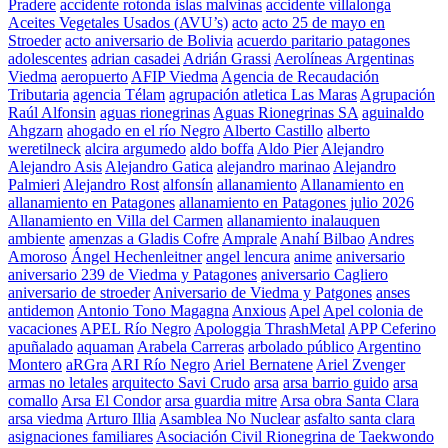
Pradere
accidente rotonda islas malvinas
accidente villalonga
Aceites Vegetales Usados (AVU’s)
acto
acto 25 de mayo en
Stroeder
acto aniversario de Bolivia
acuerdo paritario patagones
adolescentes
adrian casadei
Adrián Grassi
Aerolíneas Argentinas
Viedma
aeropuerto
AFIP Viedma
Agencia de Recaudación
Tributaria
agencia Télam
agrupación atletica Las Maras
Agrupación
Raúl Alfonsin
aguas rionegrinas
Aguas Rionegrinas SA
aguinaldo
Ahgzarn
ahogado en el río Negro
Alberto Castillo
alberto
weretilneck
alcira argumedo
aldo boffa
Aldo Pier
Alejandro
Alejandro Asis
Alejandro Gatica
alejandro marinao
Alejandro
Palmieri
Alejandro Rost
alfonsín
allanamiento
Allanamiento en
allanamiento en Patagones
allanamiento en Patagones julio 2026
Allanamiento en Villa del Carmen
allanamiento inalauquen
ambiente
amenzas a Gladis Cofre
Amprale
Anahí Bilbao
Andres
Amoroso
Ángel Hechenleitner
angel lencura
anime
aniversario
aniversario 239 de Viedma y Patagones
aniversario Cagliero
aniversario de stroeder
Aniversario de Viedma y Patgones
anses
antidemon
Antonio Tono Magagna
Anxious
Apel
Apel colonia de
vacaciones
APEL Río Negro
Apologgia ThrashMetal
APP Ceferino
apuñalado
aquaman
Arabela Carreras
arbolado público
Argentino
Montero
aRGra
ARI Río Negro
Ariel Bernatene
Ariel Zvenger
armas no letales
arquitecto Savi Crudo
arsa
arsa barrio guido
arsa
comallo
Arsa El Condor
arsa guardia mitre
Arsa obra Santa Clara
arsa viedma
Arturo Illia
Asamblea No Nuclear
asfalto santa clara
asignaciones familiares
Asociación Civil Rionegrina de Taekwondo