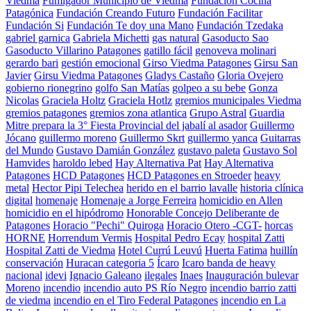
Viedma
Fumigador Municipio de Viedma
Fundación Cocina
Patagónica
Fundación Creando Futuro
Fundación Facilitar
Fundación Si
Fundación Te doy una Mano
Fundación Tzedaka
gabriel garnica
Gabriela Michetti
gas natural
Gasoducto Sao
Gasoducto Villarino Patagones
gatillo fácil
genoveva molinari
gerardo bari
gestión emocional
Girso Viedma Patagones
Girsu San
Javier
Girsu Viedma Patagones
Gladys Castaño
Gloria Ovejero
gobierno rionegrino
golfo San Matías
golpeo a su bebe
Gonza
Nicolas
Graciela Holtz
Graciela Hotlz
gremios municipales Viedma
gremios patagones
gremios zona atlantica
Grupo Astral
Guardia
Mitre prepara la 3° Fiesta Provincial del jabalí al asador
Guillermo
Jócano
guillermo moreno
Guillermo Skrt
guillermo yanca
Guitarras
del Mundo
Gustavo Damián González
gustavo paleta
Gustavo Sol
Hamvides
haroldo lebed
Hay Alternativa Pat
Hay Alternativa
Patagones
HCD Patagones
HCD Patagones en Stroeder
heavy
metal
Hector Pipi Telechea
herido en el barrio lavalle
historia clínica
digital
homenaje
Homenaje a Jorge Ferreira
homicidio en Allen
homicidio en el hipódromo
Honorable Concejo Deliberante de
Patagones
Horacio "Pechi" Quiroga
Horacio Otero -CGT-
horcas
HORNE
Horrendum Vermis
Hospital Pedro Ecay
hospital Zatti
Hospital Zatti de Viedma
Hotel Currú Leuvú
Huerta Fatima
huillín
conservación
Huracan categoria 5
Ícaro
Icaro banda de heavy
nacional
idevi
Ignacio Galeano
ilegales
Inaes
Inauguración bulevar
Moreno
incendio
incendio auto PS Río Negro
incendio barrio zatti
de viedma
incendio en el Tiro Federal Patagones
incendio en La