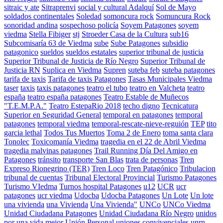
sitraic y ate
Sitraprenvi
social y cultural Adalquí
Sol de Mayo
soldados continentales
Soledad
somoncura rock
Somuncura Rock
sonoridad andina
sospechoso policía
Soyem Patagones
soyem
viedma
Stella Fibiger
stj
Stroeder Casa de la Cultura
sub16
Subcomisaría 63 de Viedma
sube
Sube Patagones
subsidio
patagonico
sueldos
sueldos estatales
superior tribunal de justicia
Superior Tribunal de Justicia de Río Negro
Superior Tribunal de
Justicia RN
Suplica en Viedma
Supren
suteba feb
suteba patagones
tarifa de taxis
Tarifa de taxis Patagones
Tasas Municipales Viedma
taser
taxis
taxis patagones
teatro el tubo
teatro en Valcheta
teatro
españa
teatro españa patagones
Teatro Estable de Muñecos
"T.E.M.P.A."
Teatro EstepaRio 2018
techo digno
Tecnicatura
Superior en Seguridad General
temporal en patagones
temporal
patagones
temporal viedma
temporal-rescate-nieve-reguión
TEP
tito
garcia lethal
Todos Tus Muertos
Toma 2 de Enero
toma santa clara
Tonolec
Toxicomanía Viedma
tragedia en el 22 de Abril Viedma
tragedia malvinas patagones
Trail Running Día Del Amigo en
Patagones
tránsito
transporte San Blas
trata de personas
Tren
Expreso Rionegrino (TER)
Tren Loco
Tren Patagónico
Tribulacion
tribunal de cuentas
Tribunal Electoral Provincial
Turismo Patagones
Turismo VIedma
Turnos hospital Patagones
u12
UCR
ucr
patagones
ucr viedma
Udocba
Udocba Patagones
Un Lote
Un lote
una vivienda
una Vivienda
Una Vivienda"
UNCo
UNCo Viedma
Unidad Ciudadana Patagones
Unidad Ciudadana Río Negro
unidos
por una vida mejor
Unión Personal
uniones convivenciales
unrn