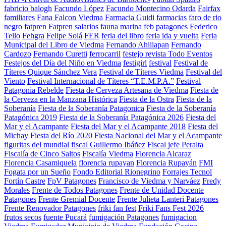
fabricio balogh
Facundo López
Facundo Montecino Odarda
Fairfax
familiares
Fana Falcon Viedma
Farmacia Guidi
farmacias
faro de rio
negro
fatpren
Fatpren salarios
fauna marina
feb patagones
Federico
Tello
Fehgra
Felipe Solá
FER
feria del libro
feria ida y vuelta
Feria
Municipal del Libro de Viedma
Fernando Ahillapan
Fernando
Cardozo
Fernando Curetti
ferrocarril
festejo revista Todo Eventos
Festejos del Día del Niño en Viedma
festigirl
festival
Festival de
Títeres Quique Sánchez Vera
Festival de Títeres Viedma
Festival del
Viento
Festival Internacional de Títeres “T.E.M.P.A.”
Festival
Patagonia Rebelde
Fiesta de Cerveza Artesana de Viedma
Fiesta de
la Cerveza en la Manzana Histórica
Fiesta de la Ostra
Fiesta de la
Soberanía
Fiesta de la Soberanía Patagonica
Fiesta de la Soberanía
Patagónica 2019
Fiesta de la Soberanía Patagónica 2026
Fiesta del
Mar y el Acampante
Fiesta del Mar y el Acampante 2018
Fiesta del
Michay
Fiesta del Río 2020
Fiesta Nacional del Mar y el Acampante
figuritas del mundial
fiscal Guillermo Ibáñez
Fiscal jefe Peralta
Fiscalía de Cinco Saltos
Fiscalía Viedma
Florencia Alcaraz
Florencia Casamiquela
florencia rupayan
Florencia Rupayán
FMI
Fogata por un Sueño
Fondo Editorial Rionegrino
Forrajes Tecnol
Fortín Castre
FpV Patagones
Francisco de Viedma y Narváez
Fredy
Morales
Frente de Todos Patagones
Frente de Unidad Docente
Patagones
Frente Gremial Docente
Frente Julieta Lanteri Patagones
Frente Renovador Patagones
friki fan fest
Friki Fans Fest 2026
frutos secos
fuente Pucará
fumigación Patagones
fumigacion