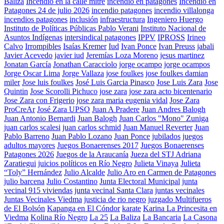
Baliza
Incendio en la calle mitre
incendio en patagones
Incendio en
Patagones 24 de julio 2026
incendio patagones
incendio villalonga
incendios patagones
inclusión
infraestructura
Ingeniero Huergo
Instituto de Políticas Públicas Pablo Verani
Instituto Nacional de
Asuntos Indígenas
intersindical patagones
IPPV
IPROSS
Irineo
Calvo
Irrompibles
Isaías Kremer
Iud
Ivan Ponce
Ivan Preuss
jabali
Javier Acevedo
javier iud
Jeremías Loza Moreno
jesus martinez
Jonatan García
Jonathan Caracciolo
jorge ocampo
jorge ocampos
Jorge Oscar Lima
Jorge Vallaza
jose foulkes
jose foulkes damian
miler
Jose luis foulkes
José Luis Garcia Pinasco
Jose Luis Zara
Jose
Quintin
Jose Scorolli Pichuco
jose zara
jose zara acto bicentenario
Jose Zara con Frigerio
jose zara maria eugenia vidal
Jose Zara
ProCreAr
José Zara UPSO
Juan A Pradere
Juan Andres Balogh
Juan Antonio Bernardi
Juan Balogh
Juan Carlos "Mono" Zuniga
juan carlos scalesi
juan carlos schmid
Juan Manuel Reverter
Juan
Pablo Barreno
Juan Pablo Lozano
Juan Ponce
jubilados
juegos
adultos mayores
Juegos Bonaerenses 2017
Juegos Bonaerenses
Patagones 2026
Juegos de la Araucanía
Jueza del STJ Adriana
Zaratiegui
juicios políticos en Río Negro
Julieta Vinaya
Julieta
“Toly” Hernández
Julio Alcalde
Julio Aro en Carmen de Patagones
julio barcena
Julio Costantino
Junta Electoral Municipal
junta
vecinal 915 viviendas
junta vecinal Santa Clara
juntas vecinales
Juntas Vecinales Viedma
justicia de rio negro
juzgado Multifueros
de El Bolsón
Kapanga en El Cóndor
karate
Karina La Princesita en
Viedma
Kolina Río Negro
La 25
La Baliza
La Bancaria
La Casona