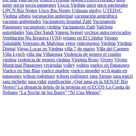
unter
uocra
uocra patagones
Uocra Viedma
upcn
upcn nacionales
UPCN Río Negro
Upcn Rio Negro
Ushuaia
utedyc
UTEDyC
Viedma
uthgra
vacunación antigripal
vacunación antirrábica
vacunas antigripales
Vacunatorio hospital Zatti
Vacunatorio
Patagones
vacunatorio viedma
Vacunatorio Zatti
Valcheta
autoridades
Van Der Sandt
Vanesa Seguel
vecinos autoconvocados
Ventilación No Invasiva (VNI)
verano en El Cóndor
Verano
Saludable
Veterano de Malvinas
vetos
videojuegos
Viedma
Viedma
Digital
Viejas Locas en Viedma
villa 7 de marzo
Villa del Carmen
Villa Lynch
villa rita
Villalonga
Violencia de genero el condor
viedma
violencia de genero viedma
Virginia Bono
Vivero
Vivero
Municipal Patagones
viviendas
volley
voltios
vuelco en Patagones
Vuelco en San Blas
vuelco pradere
vuelco stroeder
wi fi gratis en
patagones
wilson rodrgiuez
wilson rodriguez
zara Atenas
zara macri
zara pichetto
zara vidal
zonificación
¿Qué pasa en la SENAF Río
Negro? La denuncia detrás de la protesta en el ECOS La Casita de
Nehuen
“La Noche de los Bares”
“Ni Una Menos”