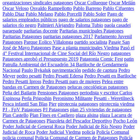
organizaciones sindicales patagones
Oscar Collueque
Oscar Meilán
Oscar Veloso
Osvaldo Rampellotto
Pablo Barreno
Pablo Cifuentes
Pablo Diaz
Pablo Melano
Pablo Porcelli
Pablo Soler
Pago de
salarios empleados públicos
pago de salarios patagones
pago de
salarios río negro
Palmieri Alejandro
Paloma Tubio
paola casadei
paraepade
paritarias docente
Paritarias municipales Patagones
Paritarias Patagones
paritarias patagones 2017
Parlamento Juvenil
Patagones
Parque Eolico Villalonga
partido socialista
Pasaje San
José de Mayo Patagones
Pase a planta municipales Viedma
Pasó el
4° Festival Internacional de Cine Social del Río Negro
patagones
Patagones aprobó el Presupuesto 2019
Patagonia Comic Fest
patin
Patrulla Ambiental del Escuadrón 34 Bariloche de Gendarmería
Nacional
Paulo Bykaluk
pavimentación
pedido de captura
Pedro
Meyer
pedro pesatti
Pedro Pesatti Edersa
Pedro Pesatti en Bariloche
Pedro Pesatti Ipross
Pedro Pesatti paro de mujeres
Pelea entre
bandas en Carmen de Patagones
pelucas oncológicas patagones
Peña del Bailarin
Pensiones Patagones
periodista y escritor Carlos
Espinosa
Perla Prigoshin
Peronismo Militante
Pesatti - Weretilneck
Pesca infantil San Blas
Pier
pirotecnia patagones
pirotecnia viedma
PJ - FpV Patagones
PJ Patagones
plan 25 viviendas de patagones
Plan Castello
Plan Fines en Cagliero
plaza alsina
plaza Lacarra de
Carmen de Patagones
Plazoleta del Pescador Deportivo
Pocho León
Poder Judicial de General Roca
Poder Judicial de Río Negro
Poder
Judicial de Roca
Poder Judicial Viedma
policía
Policía Comunal
policia comunal
Policia Comunal de Carmen de Patagones
Policía