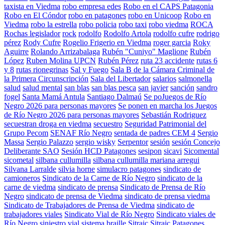
taxista en Viedma
robo empresa edes
Robo en el CAPS Patagonia
Robo en El Cóndor
robo en patagones
robo en Unicoop
Robo en
Viedma
robo la estrella
robo policia
robo taxi
robo viedma
ROCA
Rochas legislador
rock
rodolfo
Rodolfo Artola
rodolfo cufre
rodrigo
pérez
Rody Cufre
Rogelio Frigerio en Viedma
roger garcia
Roky
Aguirre
Rolando Arrizabalaga
Rubén "Cuniyo" Maglione
Rubén
López
Ruben Molina UPCN
Rubén Pérez
ruta 23 accidente
rutas 6
y 8
rutas rionegrinas
Sal y Fuego
Sala B de la Cámara Criminal de
la Primera Circunscripción
Sala del Libertador
salarios
salmonella
salud
salud mental
san blas
san blas pesca
san javier
sanción
sandro
fogel
Santa Mamá Antula
Santiago Dalmaú
Se poJuegos de Río
Negro 2026 para personas mayores
Se ponen en marcha los Juegos
de Río Negro 2026 para personas mayores
Sebastián Rodriguez
secuestran droga en viedma
secuestro
Seguridad Patrimonial del
Grupo Pecom
SENAF Río Negro
sentada de padres CEM 4
Sergio
Massa
Sergio Palazzo
sergio wisky
Serpentor
sesión
sesión Concejo
Deliberante SAO
Sesión HCD Patagones
sesipon
sicavi
Sicomental
sicometal
silbana cullumilla
silbana cullumilla mariana arregui
Silvana Larralde
silvia horne
simulacro patagones
sindicato de
camioneros
Sindicato de la Carne de Río Negro
sindicato de la
carne de viedma
sindicato de prensa
Sindicato de Prensa de Río
Negro
sindicato de prensa de Viedma
sindicato de prensa viedma
Sindicato de Trabajadores de Prensa de Viedma
sindicato de
trabajadores viales
Sindicato Vial de Río Negro
Sindicato viales de
Río Negro
siniestro vial
sistema braille
Sitraic
Sitraic Patagones