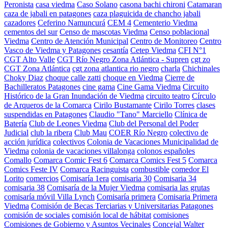
Peronista
casa viedma
Caso Solano
casona bachi chironi
Catamaran
caza de jabali en patagones
caza plaguicida de chancho jabali
cazadores
Ceferino Namuncurá
CEM 4
Cementerio Viedma
cementos del sur
Censo de mascotas Viedma
Censo poblacional
Viedma
Centro de Atención Municipal
Centro de Monitoreo
Centro
Vasco de Viedma y Patagones
cesantía
Cetep Viedma
CFI N°1
CGT Alto Valle
CGT Río Negro Zona Atlántica - Supren
cgt zo
CGT Zona Atlántica
cgt zona atlantica rio negro
charla
Chichinales
Choky Diaz
choque calle zatti
choque en Viedma
Cierre de
Bachilleratos Patagones
cine gama
Cine Gama Viedma
Circuito
Histórico de la Gran Inundación de Viedma
circuito teatro
Círculo
de Arqueros de la Comarca
Cirilo Bustamante
Cirilo Torres
clases
suspendidas en Patagones
Claudio "Tano" Marciello
Clínica de
Batería
Club de Leones Viedma
Club del Personal del Poder
Judicial
club la ribera
Club Mau
COER Río Negro
colectivo de
acción jurídica
colectivos
Colonia de Vacaciones Municipalidad de
Viedma
colonia de vacaciones villalonga
colonos españoles
Comallo
Comarca Comic Fest 6
Comarca Comics Fest 5
Comarca
Comics Feste IV
Comarca Racinguista
combustible
comedor El
Lorito
comercios
Comisaría 1era
comisaria 30
Comisaria 34
comisaria 38
Comisaría de la Mujer Viedma
comisaria las grutas
comisaría móvil Villa Lynch
Comisaría primera
Comisaria Primera
Viedma
Comisión de Becas Terciarias y Universitarias Patagones
comisión de sociales
comisión local de hábitat
comisiones
Comisiones de Gobierno y Asuntos Vecinales
Concejal Walter