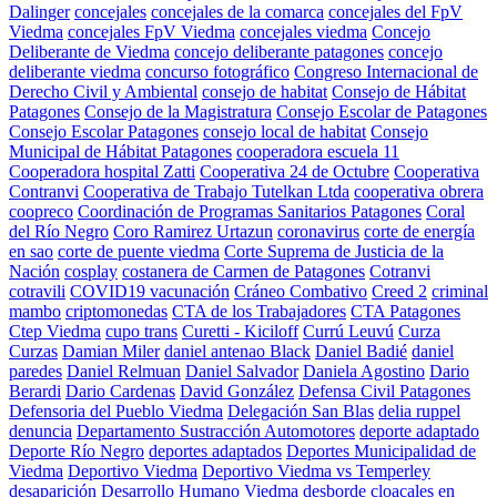
Dalinger
concejales
concejales de la comarca
concejales del FpV
Viedma
concejales FpV Viedma
concejales viedma
Concejo
Deliberante de Viedma
concejo deliberante patagones
concejo
deliberante viedma
concurso fotográfico
Congreso Internacional de
Derecho Civil y Ambiental
consejo de habitat
Consejo de Hábitat
Patagones
Consejo de la Magistratura
Consejo Escolar de Patagones
Consejo Escolar Patagones
consejo local de habitat
Consejo
Municipal de Hábitat Patagones
cooperadora escuela 11
Cooperadora hospital Zatti
Cooperativa 24 de Octubre
Cooperativa
Contranvi
Cooperativa de Trabajo Tutelkan Ltda
cooperativa obrera
coopreco
Coordinación de Programas Sanitarios Patagones
Coral
del Río Negro
Coro Ramirez Urtazun
coronavirus
corte de energía
en sao
corte de puente viedma
Corte Suprema de Justicia de la
Nación
cosplay
costanera de Carmen de Patagones
Cotranvi
cotravili
COVID19 vacunación
Cráneo Combativo
Creed 2
criminal
mambo
criptomonedas
CTA de los Trabajadores
CTA Patagones
Ctep Viedma
cupo trans
Curetti - Kiciloff
Currú Leuvú
Curza
Curzas
Damian Miler
daniel antenao Black
Daniel Badié
daniel
paredes
Daniel Relmuan
Daniel Salvador
Daniela Agostino
Dario
Berardi
Dario Cardenas
David González
Defensa Civil Patagones
Defensoria del Pueblo Viedma
Delegación San Blas
delia ruppel
denuncia
Departamento Sustracción Automotores
deporte adaptado
Deporte Río Negro
deportes adaptados
Deportes Municipalidad de
Viedma
Deportivo Viedma
Deportivo Viedma vs Temperley
desaparición
Desarrollo Humano Viedma
desborde cloacales en