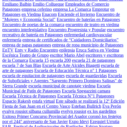
Emiliano Balbin
Emilio Collueque
Empleados de Comercio
Patagones
empresa ceferino
empresa La Comarca
Emprotur
en
Patagones
en Viedma
Enacom
Enciende el Invierno
Encuentro de
"Mujeres y Economía Social"
Encuentro de baterías en Patagones
Encuentro de poetas de la comarca
encuentro de teatro en viedma
encuentro interlegislativo
Encuentro Progresista y Popular
encuentro
recreativo de batería en Patagones
enfermedad cardiovascular
enfermería
entrega de certificados de “Cuidadores Domiciliarios”
entrega de papas patagones
entrega de ropa municipio de Patagones
EnTV
Entv y Radio Encuentro
epilepsia
Eruca Sativa en Viedma
Escénica Teatro de Grupo
escritor Mario Abel
escritores y escritoras
de la Comarca
Escuela 15
escuela 200
escuela 21 de patagones
escuela 7 de San Blas
Escuela de Arte Alcides Biagetti
escuela de
arte de patagones
Escuela de Educación Técnica n° 1 Patagones
escuela de equitacion de patagones
escuela de guardavidas
Escuela
de Suboficiales y Agentes "Sargento Primero Domingo Salinas" de
Sierra Grande
escuela municipal de canotaje viedma
Escuela
Municipal de Patín de Patagones
Escuela Spegazzini camara
Escuela Técnica de Patagones
Escuela Técnica N°1 Patagones
Espacio Rakesh
estafa virtual
Este sábado se realizará la 12º Edición
Fiesta de San Juan en el Centro Vasco
Esteban Bullrich
Eva Perón
evalyn rousiot silbana cullumilla
evelyn rousiot
ex los gardelitos
Exitoso Primer Concurso Provincial del Asador coronó los festejos
por el 244° aniversario de San Javier
Expo Idevi
Ezequiel Urrutia
FAB -Festival de Audiovisuales de Bariloche-
Fabian Spataro