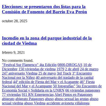
Elecciones: se presentaron dos listas para la
Comisión de Fomento del Barrio Eva Perón
octubre 28, 2025
Incendio en la zona del parque industrial de la
ciudad de Viedma
febrero 9, 2021
No comments found.
"Festival Sur Flamenco" 4ta Edición
0800-DROGAS
10 de
Diciembre
150 viviendas de viedma
1979
2 de abril
24 de marzo
247 aniversario Viedma
25 de mayo
3rd Track
3° Encuentro
Nacional por la Niñez
40 aniversario del traslado de la capital
federal
44º edición de Fiesta del Mar y el Acapamte
46° Fiesta
Nacional del Mar y el Acampante
50 fotografías”
5to Encuentro de
Economía Social y Solidaria en la UNRN
66 viviendas patagones
77 viviendas
911 RN Emergencias
Abel Pintos en Patagones
abigeato
abigeato Patagones
abuso
abuso sexual las grutas
abuso
sexual viedma
abuso Viedma
accidente avioneta villalonga