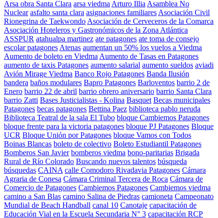
Arsa obra Santa Clara
arsa viedma
Arturo Illia
Asamblea No
Nuclear
asfalto santa clara
asignaciones familiares
Asociación Civil
Rionegrina de Taekwondo
Asociación de Cerveceros de la Comarca
Asociación Hoteleros y Gastronómicos de la Zona Atlántica
ASSPUR
atahualpa martinez
ate patagones
ate toma de consejo
escolar patagones
Atenas
aumentan un 50% los vuelos a Viedma
Aumento de boleto en Viedma
Aumento de Tasas en Patagones
aumento de taxis Patagones
aumento salarial
aumento sueldos
aviadi
Avión Mirage Viedma
Banco Rojo Patagones
Banda Ilusión
bandera
baños modulares
Bapro Patagones
Barloventos
barrio 2 de
Enero
barrio 22 de abril
barrio obrero aniversario
barrio Santa Clara
barrio Zatti
Bases Justicialistas - Kolina
Basquet
Becas municipales
Patagones
becas patagones
Bettina Paez
biblioteca pablo neruda
Biblioteca Teatral de la sala El Tubo
bloque Cambiemos Patagones
bloque frente para la victoria patagones
bloque PJ Patagones
Bloque
UCR
Bloque Unión por Patagones
bloque Vamos con Todos
Boinas Blancas
boleto de colectivo
Boleto Estudiantil Patagones
Bomberos San Javier
bomberos viedma
bono-paritarias
Brigada
Rural de Río Colorado
Buscando nuevos talentos
búsqueda
búsquedas
CAINA
calle Comodoro Rivadavia Patagones
Cámara
Agraria de Conesa
Cámara Criminal Tercera de Roca
Cámara de
Comercio de Patagones
Cambiemos Patagones
Cambiemos viedma
camino a San Blas
camino Salina de Piedras
camioneta
Campeonato
Mundial de Beach Handball
canal 10
Canotaje
capacitación de
Educación Vial en la Escuela Secundaria N° 3
capacitación RCP