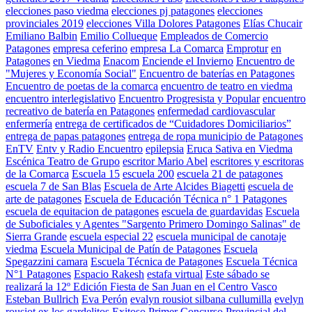
elecciones paso viedma
elecciones pj patagones
elecciones
provinciales 2019
elecciones Villa Dolores Patagones
Elías Chucair
Emiliano Balbin
Emilio Collueque
Empleados de Comercio
Patagones
empresa ceferino
empresa La Comarca
Emprotur
en
Patagones
en Viedma
Enacom
Enciende el Invierno
Encuentro de
"Mujeres y Economía Social"
Encuentro de baterías en Patagones
Encuentro de poetas de la comarca
encuentro de teatro en viedma
encuentro interlegislativo
Encuentro Progresista y Popular
encuentro
recreativo de batería en Patagones
enfermedad cardiovascular
enfermería
entrega de certificados de “Cuidadores Domiciliarios”
entrega de papas patagones
entrega de ropa municipio de Patagones
EnTV
Entv y Radio Encuentro
epilepsia
Eruca Sativa en Viedma
Escénica Teatro de Grupo
escritor Mario Abel
escritores y escritoras
de la Comarca
Escuela 15
escuela 200
escuela 21 de patagones
escuela 7 de San Blas
Escuela de Arte Alcides Biagetti
escuela de
arte de patagones
Escuela de Educación Técnica n° 1 Patagones
escuela de equitacion de patagones
escuela de guardavidas
Escuela
de Suboficiales y Agentes "Sargento Primero Domingo Salinas" de
Sierra Grande
escuela especial 22
escuela municipal de canotaje
viedma
Escuela Municipal de Patín de Patagones
Escuela
Spegazzini camara
Escuela Técnica de Patagones
Escuela Técnica
N°1 Patagones
Espacio Rakesh
estafa virtual
Este sábado se
realizará la 12º Edición Fiesta de San Juan en el Centro Vasco
Esteban Bullrich
Eva Perón
evalyn rousiot silbana cullumilla
evelyn
rousiot
ex los gardelitos
Exitoso Primer Concurso Provincial del