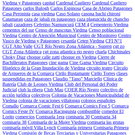
Viedma y Patagones
capital
Cardenal Cagliero
Cardenal Cagliero
Patagones
carlos Balogh
Carlos Espinosa
Casa de Abrigo Patagones
Casa Peronista
casa viedma
Caso Solano
casona bachi chironi
Catamaran
caza de jabali en patagones
caza plaguicida de chancho
jabali
cazadores
Ceferino Namuncurá
CEM 4
Cementerio Viedma
cementos del sur
Censo de mascotas Viedma
Censo poblacional
Viedma
Centro de Atención Municipal
Centro de Monitoreo
Centro
Vasco de Viedma y Patagones
cesantía
Cetep Viedma
CFI N°1
CGT Alto Valle
CGT Río Negro Zona Atlántica - Supren
cgt zo
CGT Zona Atlántica
cgt zona atlantica rio negro
charla
Chichinales
Choky Diaz
choque calle zatti
choque en Viedma
Cierre de
Bachilleratos Patagones
cine gama
Cine Gama Viedma
Circuito
Histórico de la Gran Inundación de Viedma
circuito teatro
Círculo
de Arqueros de la Comarca
Cirilo Bustamante
Cirilo Torres
clases
suspendidas en Patagones
Claudio "Tano" Marciello
Clínica de
Batería
Club de Leones Viedma
Club del Personal del Poder
Judicial
club la ribera
Club Mau
COER Río Negro
colectivo de
acción jurídica
colectivos
Colonia de Vacaciones Municipalidad de
Viedma
colonia de vacaciones villalonga
colonos españoles
Comallo
Comarca Comic Fest 6
Comarca Comics Fest 5
Comarca
Comics Feste IV
Comarca Racinguista
combustible
comedor El
Lorito
comercios
Comisaría 1era
comisaria 30
Comisaria 34
comisaria 38
Comisaría de la Mujer Viedma
comisaria las grutas
comisaría móvil Villa Lynch
Comisaría primera
Comisaria Primera
Viedma
Comisión de Becas Terciarias y Universitarias Patagones