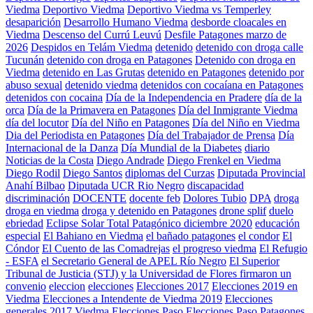
Viedma
Deportivo Viedma
Deportivo Viedma vs Temperley
desaparición
Desarrollo Humano Viedma
desborde cloacales en
Viedma
Descenso del Currú Leuvú
Desfile Patagones marzo de
2026
Despidos en Telám Viedma
detenido
detenido con droga calle
Tucunán
detenido con droga en Patagones
Detenido con droga en
Viedma
detenido en Las Grutas
detenido en Patagones
detenido por
abuso sexual
detenido viedma
detenidos con cocaíana en Patagones
detenidos con cocaina
Día de la Independencia en Pradere
día de la
orca
Día de la Primavera en Patagones
Día del Inmigrante Viedma
día del locutor
Día del Niño en Patagones
Día del Niño en Viedma
Dia del Periodista en Patagones
Día del Trabajador de Prensa
Día
Internacional de la Danza
Día Mundial de la Diabetes
diario
Noticias de la Costa
Diego Andrade
Diego Frenkel en Viedma
Diego Rodil
Diego Santos
diplomas del Curzas
Diputada Provincial
Anahí Bilbao
Diputada UCR Rio Negro
discapacidad
discriminación
DOCENTE
docente feb
Dolores Tubio
DPA
droga
droga en viedma
droga y detenido en Patagones
drone splif
duelo
ebriedad
Eclipse Solar Total Patagónico diciembre 2020
educación
especial
El Bahiano en Viedma
el bañado patagones
el condor
El
Cóndor
El Cuento de las Comadrejas
el progreso viedma
El Refugio
- ESFA
el Secretario General de APEL Río Negro
El Superior
Tribunal de Justicia (STJ) y la Universidad de Flores firmaron un
convenio
eleccion
elecciones
Elecciones 2017
Elecciones 2019 en
Viedma
Elecciones a Intendente de Viedma 2019
Elecciones
generales 2017 Viedma
Elecciones Paso
Elecciones Paso Patagones