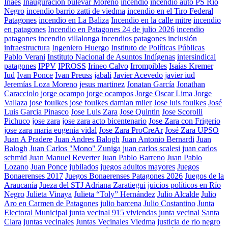
Inaes
Inauguración bulevar Moreno
incendio
incendio auto PS Río
Negro
incendio barrio zatti de viedma
incendio en el Tiro Federal
Patagones
incendio en La Baliza
Incendio en la calle mitre
incendio
en patagones
Incendio en Patagones 24 de julio 2026
incendio
patagones
incendio villalonga
incendios patagones
inclusión
infraestructura
Ingeniero Huergo
Instituto de Políticas Públicas
Pablo Verani
Instituto Nacional de Asuntos Indígenas
intersindical
patagones
IPPV
IPROSS
Irineo Calvo
Irrompibles
Isaías Kremer
Iud
Ivan Ponce
Ivan Preuss
jabali
Javier Acevedo
javier iud
Jeremías Loza Moreno
jesus martinez
Jonatan García
Jonathan
Caracciolo
jorge ocampo
jorge ocampos
Jorge Oscar Lima
Jorge
Vallaza
jose foulkes
jose foulkes damian miler
Jose luis foulkes
José
Luis Garcia Pinasco
Jose Luis Zara
Jose Quintin
Jose Scorolli
Pichuco
jose zara
jose zara acto bicentenario
Jose Zara con Frigerio
jose zara maria eugenia vidal
Jose Zara ProCreAr
José Zara UPSO
Juan A Pradere
Juan Andres Balogh
Juan Antonio Bernardi
Juan
Balogh
Juan Carlos "Mono" Zuniga
juan carlos scalesi
juan carlos
schmid
Juan Manuel Reverter
Juan Pablo Barreno
Juan Pablo
Lozano
Juan Ponce
jubilados
juegos adultos mayores
Juegos
Bonaerenses 2017
Juegos Bonaerenses Patagones 2026
Juegos de la
Araucanía
Jueza del STJ Adriana Zaratiegui
juicios políticos en Río
Negro
Julieta Vinaya
Julieta “Toly” Hernández
Julio Alcalde
Julio
Aro en Carmen de Patagones
julio barcena
Julio Costantino
Junta
Electoral Municipal
junta vecinal 915 viviendas
junta vecinal Santa
Clara
juntas vecinales
Juntas Vecinales Viedma
justicia de rio negro