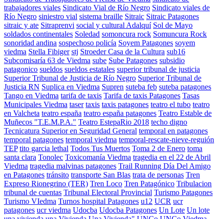
trabajadores viales
Sindicato Vial de Río Negro
Sindicato viales de
Río Negro
siniestro vial
sistema braille
Sitraic
Sitraic Patagones
sitraic y ate
Sitraprenvi
social y cultural Adalquí
Sol de Mayo
soldados continentales
Soledad
somoncura rock
Somuncura Rock
sonoridad andina
sospechoso policía
Soyem Patagones
soyem
viedma
Stella Fibiger
stj
Stroeder Casa de la Cultura
sub16
Subcomisaría 63 de Viedma
sube
Sube Patagones
subsidio
patagonico
sueldos
sueldos estatales
superior tribunal de justicia
Superior Tribunal de Justicia de Río Negro
Superior Tribunal de
Justicia RN
Suplica en Viedma
Supren
suteba feb
suteba patagones
Tango en Viedma
tarifa de taxis
Tarifa de taxis Patagones
Tasas
Municipales Viedma
taser
taxis
taxis patagones
teatro el tubo
teatro
en Valcheta
teatro españa
teatro españa patagones
Teatro Estable de
Muñecos "T.E.M.P.A."
Teatro EstepaRio 2018
techo digno
Tecnicatura Superior en Seguridad General
temporal en patagones
temporal patagones
temporal viedma
temporal-rescate-nieve-reguión
TEP
tito garcia lethal
Todos Tus Muertos
Toma 2 de Enero
toma
santa clara
Tonolec
Toxicomanía Viedma
tragedia en el 22 de Abril
Viedma
tragedia malvinas patagones
Trail Running Día Del Amigo
en Patagones
tránsito
transporte San Blas
trata de personas
Tren
Expreso Rionegrino (TER)
Tren Loco
Tren Patagónico
Tribulacion
tribunal de cuentas
Tribunal Electoral Provincial
Turismo Patagones
Turismo VIedma
Turnos hospital Patagones
u12
UCR
ucr
patagones
ucr viedma
Udocba
Udocba Patagones
Un Lote
Un lote
una vivienda
una Vivienda
Una Vivienda"
UNCo
UNCo Viedma