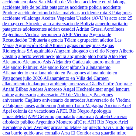
accidente en plaza San Martin de Viedma
accidente en villalonga
accidente jefe de policia patagones
accidente policia
accidente
Pradere
accidente rotonda islas malvinas
accidente ruta 3 Patagones
accidente villalonga
Aceites Vegetales Usados (AVU’s)
acto
acto 25
de mayo en Stroeder
acto aniversario de Bolivia
acuerdo paritario
patagones
adolescentes
adrian casadei
Adrián Grassi
Aerolíneas
Argentinas Viedma
aeropuerto
AFIP Viedma
Agencia de
Recaudación Tributaria
agencia Télam
agrupación atletica Las
Maras
Agrupación Raúl Alfonsin
aguas rionegrinas
Aguas
Rionegrinas SA
aguinaldo
Ahgzarn
ahogado en el río Negro
Alberto
Castillo
alberto weretilneck
alcira argumedo
aldo boffa
Aldo Pier
Alejandro
Alejandro Asis
Alejandro Gatica
alejandro marinao
Alejandro Palmieri
Alejandro Rost
alfonsín
allanamiento
Allanamiento en
allanamiento en Patagones
allanamiento en
Patagones julio 2026
Allanamiento en Villa del Carmen
allanamiento inalauquen
ambiente
amenzas a Gladis Cofre
Amprale
Anahí Bilbao
Andres Amoroso
Ángel Hechenleitner
angel lencura
anime
aniversario
aniversario 239 de Viedma y Patagones
aniversario Cagliero
aniversario de stroeder
Aniversario de Viedma
y Patgones
anses
antidemon
Antonio Tono Magagna
Anxious
Apel
Apel colonia de vacaciones
APEL Río Negro
Apologgia
ThrashMetal
APP Ceferino
apuñalado
aquaman
Arabela Carreras
arbolado público
Argentino Montero
aRGra
ARI Río Negro
Ariel
Bernatene
Ariel Zvenger
armas no letales
arquitecto Savi Crudo
arsa
arsa barrio guido
arsa comallo
Arsa El Condor
arsa guardia mitre