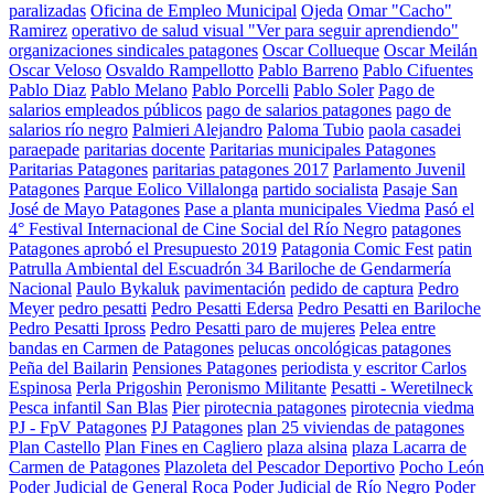
paralizadas
Oficina de Empleo Municipal
Ojeda
Omar "Cacho"
Ramirez
operativo de salud visual "Ver para seguir aprendiendo"
organizaciones sindicales patagones
Oscar Collueque
Oscar Meilán
Oscar Veloso
Osvaldo Rampellotto
Pablo Barreno
Pablo Cifuentes
Pablo Diaz
Pablo Melano
Pablo Porcelli
Pablo Soler
Pago de
salarios empleados públicos
pago de salarios patagones
pago de
salarios río negro
Palmieri Alejandro
Paloma Tubio
paola casadei
paraepade
paritarias docente
Paritarias municipales Patagones
Paritarias Patagones
paritarias patagones 2017
Parlamento Juvenil
Patagones
Parque Eolico Villalonga
partido socialista
Pasaje San
José de Mayo Patagones
Pase a planta municipales Viedma
Pasó el
4° Festival Internacional de Cine Social del Río Negro
patagones
Patagones aprobó el Presupuesto 2019
Patagonia Comic Fest
patin
Patrulla Ambiental del Escuadrón 34 Bariloche de Gendarmería
Nacional
Paulo Bykaluk
pavimentación
pedido de captura
Pedro
Meyer
pedro pesatti
Pedro Pesatti Edersa
Pedro Pesatti en Bariloche
Pedro Pesatti Ipross
Pedro Pesatti paro de mujeres
Pelea entre
bandas en Carmen de Patagones
pelucas oncológicas patagones
Peña del Bailarin
Pensiones Patagones
periodista y escritor Carlos
Espinosa
Perla Prigoshin
Peronismo Militante
Pesatti - Weretilneck
Pesca infantil San Blas
Pier
pirotecnia patagones
pirotecnia viedma
PJ - FpV Patagones
PJ Patagones
plan 25 viviendas de patagones
Plan Castello
Plan Fines en Cagliero
plaza alsina
plaza Lacarra de
Carmen de Patagones
Plazoleta del Pescador Deportivo
Pocho León
Poder Judicial de General Roca
Poder Judicial de Río Negro
Poder