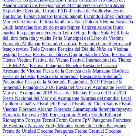
Asador coronó los festejos por el 244° aniversario de San Javier
Expo Idevi
Ezequiel Urrutia
FAB -Festival de Audiovisuales de
Bariloche-
Fabian Spataro
fabricio balogh
Facundo López
Facundo
Montecino Odarda
Fairfax
familiares
Fana Falcon Viedma
Farmacia
Guidi
farmacias
faro de rio negro
fatpren
Fatpren salarios
fauna
marina
feb patagones
Federico Tello
Fehgra
Felipe Solá
FER
feria
del libro
feria ida y vuelta
Feria Municipal del Libro de Viedma
Fernando Ahillapan
Fernando Cardozo
Fernando Curetti
ferrocarril
festejo revista Todo Eventos
Festejos del Día del Niño en Viedma
festigirl
festival
Festival de Títeres Quique Sánchez Vera
Festival de
Títeres Viedma
Festival del Viento
Festival Internacional de Títeres
“T.E.M.P.A.”
Festival Patagonia Rebelde
Fiesta de Cerveza
Artesana de Viedma
Fiesta de la Cerveza en la Manzana Histórica
Fiesta de la Ostra
Fiesta de la Soberanía
Fiesta de la Soberanía
Patagonica
Fiesta de la Soberanía Patagónica 2019
Fiesta de la
Soberanía Patagónica 2026
Fiesta del Mar y el Acampante
Fiesta del
Mar y el Acampante 2018
Fiesta del Michay
Fiesta del Río 2020
Fiesta Nacional del Mar y el Acampante
figuritas del mundial
fiscal
Guillermo Ibáñez
Fiscal jefe Peralta
Fiscalía de Cinco Saltos
Fiscalía
Viedma
Florencia Alcaraz
Florencia Casamiquela
florencia rupayan
Florencia Rupayán
FMI
Fogata por un Sueño
Fondo Editorial
Rionegrino
Forrajes Tecnol
Fortín Castre
FpV Patagones
Francisco
de Viedma y Narváez
Fredy Morales
Frente de Todos Patagones
Frente de Unidad Docente Patagones
Frente Gremial Docente