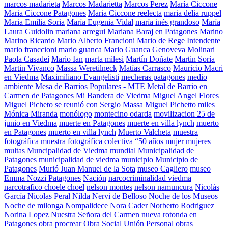
marcos madarieta
Marcos Madarietta
Marcos Perez
María Ciccone
Maria Ciccone Patagones
Maria Ciccone reelecta
maria delia ruppel
Maria Emilia Soria
María Eugenia Vidal
maría inés grandoso
María
Laura Guidolin
mariana arregui
Mariana Baraj en Patagones
Marino
Marino Ricardo
Mario Alberto Francioni
Mario de Rege Intendente
mario franccioni
mario guanca
Mario Guanca Genoveva Molinari
Paola Casadei
Mario Ian
marta milesi
Martín Doñate
Martin Soria
Martin Vivanco
Massa Weretilneck
Matías Carrasco
Mauricio Macri
en Viedma
Maximiliano Evangelisti
mecheras patagones
medio
ambiente
Mesa de Barrios Populares - MTE
Metal de Barrio en
Carmen de Patagones
Mi Bandera de Viedma
Miguel Angel Flores
Miguel Picheto se reunió con Sergio Massa
Miguel Pichetto
miles
Mónica Miranda
monólogo
montecino odarda
movilizacion 25 de
junio en Viedma
muerte en Patagones
muerte en villa lynch
muerto
en Patagones
muerto en villa lynch
Muerto Valcheta
muestra
fotográfica
muestra fotográfica colectiva “50 años
mujer
mujeres
multas
Muncipalidad de Viedma
mundial
Municipalidad de
Patagones
municipalidad de viedma
municipio
Municipio de
Patagones
Murió Juan Manuel de la Sota
museo Cagliero
museo
Emma Nozzi Patagones
Nación
narcocriminalidad viedma
narcotrafico choele choel
nelson montes
nelson namuncura
Nicolás
García
Nicolas Peral
Nilda Nervi de Belloso
Noche de los Museos
Noche de milonga
Nompalidece
Nora Cader
Norberto Rodriguez
Norina Lopez
Nuestra Señora del Carmen
nueva rotonda en
Patagones
obra procrear
Obra Social Unión Personal
obras