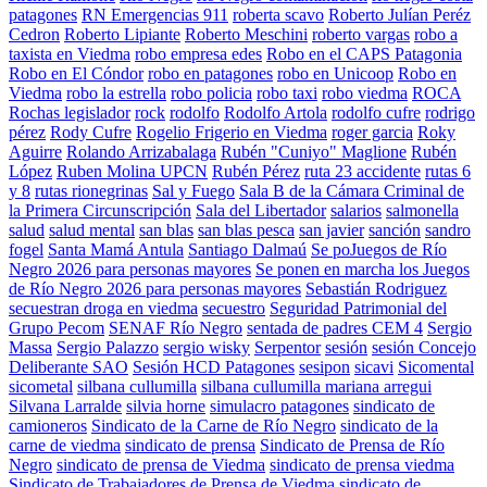
patagones
RN Emergencias 911
roberta scavo
Roberto Julían Peréz
Cedron
Roberto Lipiante
Roberto Meschini
roberto vargas
robo a
taxista en Viedma
robo empresa edes
Robo en el CAPS Patagonia
Robo en El Cóndor
robo en patagones
robo en Unicoop
Robo en
Viedma
robo la estrella
robo policia
robo taxi
robo viedma
ROCA
Rochas legislador
rock
rodolfo
Rodolfo Artola
rodolfo cufre
rodrigo
pérez
Rody Cufre
Rogelio Frigerio en Viedma
roger garcia
Roky
Aguirre
Rolando Arrizabalaga
Rubén "Cuniyo" Maglione
Rubén
López
Ruben Molina UPCN
Rubén Pérez
ruta 23 accidente
rutas 6
y 8
rutas rionegrinas
Sal y Fuego
Sala B de la Cámara Criminal de
la Primera Circunscripción
Sala del Libertador
salarios
salmonella
salud
salud mental
san blas
san blas pesca
san javier
sanción
sandro
fogel
Santa Mamá Antula
Santiago Dalmaú
Se poJuegos de Río
Negro 2026 para personas mayores
Se ponen en marcha los Juegos
de Río Negro 2026 para personas mayores
Sebastián Rodriguez
secuestran droga en viedma
secuestro
Seguridad Patrimonial del
Grupo Pecom
SENAF Río Negro
sentada de padres CEM 4
Sergio
Massa
Sergio Palazzo
sergio wisky
Serpentor
sesión
sesión Concejo
Deliberante SAO
Sesión HCD Patagones
sesipon
sicavi
Sicomental
sicometal
silbana cullumilla
silbana cullumilla mariana arregui
Silvana Larralde
silvia horne
simulacro patagones
sindicato de
camioneros
Sindicato de la Carne de Río Negro
sindicato de la
carne de viedma
sindicato de prensa
Sindicato de Prensa de Río
Negro
sindicato de prensa de Viedma
sindicato de prensa viedma
Sindicato de Trabajadores de Prensa de Viedma
sindicato de