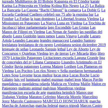
juzgado Multifueros de El Bolsón
Kapanga en El Cóndor
karate
Karina La Princesita en Viedma
Kolina Río Negro
La 25
La Baliza
La Bancaria
La Casona “Bachi Chironi”
la comarca
La Doble G
La
Escuela Cardenal Cagliero celebró sus 75 año
la esquina bar
La
Fondue
La Forlan
la juan domingo
La Libertad Avanza Viedma
La
Mississippi en Patagones
La Nueva Luna en Viedma
La Trochita de
Jacobacci
labor parlamentaria
lago Escondido
Las Grutas
Las
Manos de Filippi en Viedma
Las Nenas de Sandro
las pastillas del
abuelo
Laura Guidolin
laura ramos
Laura Vinaya
Lavalle
Lazaro
Artola
Leandro Lascano
leandro massaccesi
Leandro Santoro
legislatura
legislatura de rio negro
Legislatura sesion diciembre 2019
lenguaje de señas
Leonardo Sarquis
lethal
Ley de Aborto
Ley de
Concursos y Quiebras Viedma
ley de tierras
Ley Micaela
libro
libro
1979
Licitación Patagones
Licitaciones escuela Laguna Grande
liga
de concejales del pj
Liliana Campazzo
Lisandro Aristimuño en El
Cóndor
lluvia patagones
Lorena Matzen
Lorihen
Los Plameras en
Viedma
Los Pocitos
Los ríos Negro y Sella quedaron hermanados
Lotes Sosa
Lovorne
lucas muñoz
lucas pica
Lucas Roche
Lucio
Gálatro
luis vel
luminaria
mabel guzman
mabel leon
Macos Pavlin
magdalena o
magdalena odarda
Malicia en Viedma
Malón
Malon en
Patagones
maltrato animal
malvinas
Mamiferas viedma
manifestacion escuela de arte
maniobra heimlich
Manos que
Trabajan Viedma
Maraton Ceferino
Marcela Morelo
Marcelino
Jerez
Marcelo Castronovo
MARCELO HONCHARUK
marcha
Marcha de Antorchas
marcha federal
marco tripodi
Marcos Castro