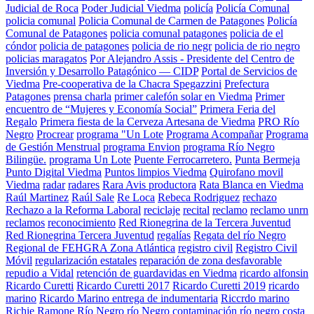
Judicial de Roca
Poder Judicial Viedma
policía
Policía Comunal
policia comunal
Policia Comunal de Carmen de Patagones
Policía
Comunal de Patagones
policia comunal patagones
policia de el
cóndor
policia de patagones
policia de rio negr
policia de rio negro
policias maragatos
Por Alejandro Assis - Presidente del Centro de
Inversión y Desarrollo Patagónico — CIDP
Portal de Servicios de
Viedma
Pre-cooperativa de la Chacra Spegazzini
Prefectura
Patagones
prensa charla
primer calefón solar en Viedma
Primer
encuentro de “Mujeres y Economía Social”
Primera Feria del
Regalo
Primera fiesta de la Cerveza Artesana de Viedma
PRO Río
Negro
Procrear
programa "Un Lote
Programa Acompañar
Programa
de Gestión Menstrual
programa Envion
programa Río Negro
Bilingüe.
programa Un Lote
Puente Ferrocarretero.
Punta Bermeja
Punto Digital Viedma
Puntos limpios Viedma
Quirofano movil
Viedma
radar
radares
Rara Avis productora
Rata Blanca en Viedma
Raúl Martinez
Raúl Sale
Re Loca
Rebeca Rodriguez
rechazo
Rechazo a la Reforma Laboral
reciclaje
recital
reclamo
reclamo unrn
reclamos
reconocimiento
Red Rionegrina de la Tercera Juventud
Red Rionegrina Tercera Juventud
regalías
Regata del río Negro
Regional de FEHGRA Zona Atlántica
registro civil
Registro Civil
Móvil
regularización estatales
reparación de zona desfavorable
repudio a Vidal
retención de guardavidas en Viedma
ricardo alfonsin
Ricardo Curetti
Ricardo Curetti 2017
Ricardo Curetti 2019
ricardo
marino
Ricardo Marino entrega de indumentaria
Riccrdo marino
Richie Ramone
Río Negro
río Negro contaminación
río negro costa