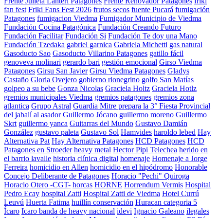
Frente Julieta Lanteri Patagones
Frente Renovador Patagones
friki
fan fest
Friki Fans Fest 2026
frutos secos
fuente Pucará
fumigación
Patagones
fumigacion Viedma
Fumigador Municipio de Viedma
Fundación Cocina Patagónica
Fundación Creando Futuro
Fundación Facilitar
Fundación Si
Fundación Te doy una Mano
Fundación Tzedaka
gabriel garnica
Gabriela Michetti
gas natural
Gasoducto Sao
Gasoducto Villarino Patagones
gatillo fácil
genoveva molinari
gerardo bari
gestión emocional
Girso Viedma
Patagones
Girsu San Javier
Girsu Viedma Patagones
Gladys
Castaño
Gloria Ovejero
gobierno rionegrino
golfo San Matías
golpeo a su bebe
Gonza Nicolas
Graciela Holtz
Graciela Hotlz
gremios municipales Viedma
gremios patagones
gremios zona
atlantica
Grupo Astral
Guardia Mitre prepara la 3° Fiesta Provincial
del jabalí al asador
Guillermo Jócano
guillermo moreno
Guillermo
Skrt
guillermo yanca
Guitarras del Mundo
Gustavo Damián
González
gustavo paleta
Gustavo Sol
Hamvides
haroldo lebed
Hay
Alternativa Pat
Hay Alternativa Patagones
HCD Patagones
HCD
Patagones en Stroeder
heavy metal
Hector Pipi Telechea
herido en
el barrio lavalle
historia clínica digital
homenaje
Homenaje a Jorge
Ferreira
homicidio en Allen
homicidio en el hipódromo
Honorable
Concejo Deliberante de Patagones
Horacio "Pechi" Quiroga
Horacio Otero -CGT-
horcas
HORNE
Horrendum Vermis
Hospital
Pedro Ecay
hospital Zatti
Hospital Zatti de Viedma
Hotel Currú
Leuvú
Huerta Fatima
huillín conservación
Huracan categoria 5
Ícaro
Icaro banda de heavy nacional
idevi
Ignacio Galeano
ilegales