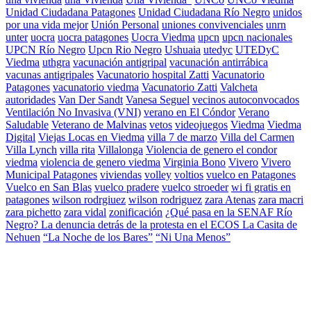
Unidad Ciudadana Patagones
Unidad Ciudadana Río Negro
unidos
por una vida mejor
Unión Personal
uniones convivenciales
unrn
unter
uocra
uocra patagones
Uocra Viedma
upcn
upcn nacionales
UPCN Río Negro
Upcn Rio Negro
Ushuaia
utedyc
UTEDyC
Viedma
uthgra
vacunación antigripal
vacunación antirrábica
vacunas antigripales
Vacunatorio hospital Zatti
Vacunatorio
Patagones
vacunatorio viedma
Vacunatorio Zatti
Valcheta
autoridades
Van Der Sandt
Vanesa Seguel
vecinos autoconvocados
Ventilación No Invasiva (VNI)
verano en El Cóndor
Verano
Saludable
Veterano de Malvinas
vetos
videojuegos
Viedma
Viedma
Digital
Viejas Locas en Viedma
villa 7 de marzo
Villa del Carmen
Villa Lynch
villa rita
Villalonga
Violencia de genero el condor
viedma
violencia de genero viedma
Virginia Bono
Vivero
Vivero
Municipal Patagones
viviendas
volley
voltios
vuelco en Patagones
Vuelco en San Blas
vuelco pradere
vuelco stroeder
wi fi gratis en
patagones
wilson rodrgiuez
wilson rodriguez
zara Atenas
zara macri
zara pichetto
zara vidal
zonificación
¿Qué pasa en la SENAF Río
Negro? La denuncia detrás de la protesta en el ECOS La Casita de
Nehuen
“La Noche de los Bares”
“Ni Una Menos”