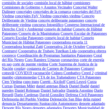
comisión de sociales
comisión local de hábitat
comisiones
Comisiones de Gobierno y Asuntos Vecinales
Concejal Walter
Dalinger
concejales
concejales de la comarca
concejales del FpV
Viedma
concejales FpV Viedma
concejales viedma
Concejo
Deliberante de Viedma
concejo deliberante patagones
concejo
deliberante viedma
concurso fotográfico
Congreso Internacional de
Derecho Civil y Ambiental
consejo de habitat
Consejo de Hábitat
Patagones
Consejo de la Magistratura
Consejo Escolar de Patagones
Consejo Escolar Patagones
consejo local de habitat
Consejo
Municipal de Hábitat Patagones
cooperadora escuela 11
Cooperadora hospital Zatti
Cooperativa 24 de Octubre
Cooperativa
Contranvi
Cooperativa de Trabajo Tutelkan Ltda
cooperativa obrera
coopreco
Coordinación de Programas Sanitarios Patagones
Coral
del Río Negro
Coro Ramirez Urtazun
coronavirus
corte de energía
en sao
corte de puente viedma
Corte Suprema de Justicia de la
Nación
cosplay
costanera de Carmen de Patagones
Cotranvi
cotravili
COVID19 vacunación
Cráneo Combativo
Creed 2
criminal
mambo
criptomonedas
CTA de los Trabajadores
CTA Patagones
Ctep Viedma
cupo trans
Curetti - Kiciloff
Currú Leuvú
Curza
Curzas
Damian Miler
daniel antenao Black
Daniel Badié
daniel
paredes
Daniel Relmuan
Daniel Salvador
Daniela Agostino
Dario
Berardi
Dario Cardenas
David González
Defensa Civil Patagones
Defensoria del Pueblo Viedma
Delegación San Blas
delia ruppel
denuncia
Departamento Sustracción Automotores
deporte adaptado
Deporte Río Negro
deportes adaptados
Deportes Municipalidad de