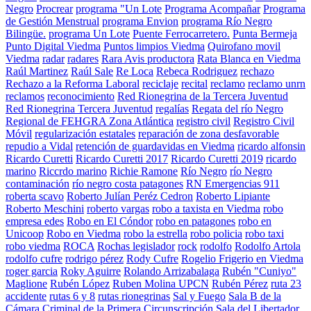
Negro
Procrear
programa "Un Lote
Programa Acompañar
Programa
de Gestión Menstrual
programa Envion
programa Río Negro
Bilingüe.
programa Un Lote
Puente Ferrocarretero.
Punta Bermeja
Punto Digital Viedma
Puntos limpios Viedma
Quirofano movil
Viedma
radar
radares
Rara Avis productora
Rata Blanca en Viedma
Raúl Martinez
Raúl Sale
Re Loca
Rebeca Rodriguez
rechazo
Rechazo a la Reforma Laboral
reciclaje
recital
reclamo
reclamo unrn
reclamos
reconocimiento
Red Rionegrina de la Tercera Juventud
Red Rionegrina Tercera Juventud
regalías
Regata del río Negro
Regional de FEHGRA Zona Atlántica
registro civil
Registro Civil
Móvil
regularización estatales
reparación de zona desfavorable
repudio a Vidal
retención de guardavidas en Viedma
ricardo alfonsin
Ricardo Curetti
Ricardo Curetti 2017
Ricardo Curetti 2019
ricardo
marino
Riccrdo marino
Richie Ramone
Río Negro
río Negro
contaminación
río negro costa patagones
RN Emergencias 911
roberta scavo
Roberto Julían Peréz Cedron
Roberto Lipiante
Roberto Meschini
roberto vargas
robo a taxista en Viedma
robo
empresa edes
Robo en El Cóndor
robo en patagones
robo en
Unicoop
Robo en Viedma
robo la estrella
robo policia
robo taxi
robo viedma
ROCA
Rochas legislador
rock
rodolfo
Rodolfo Artola
rodolfo cufre
rodrigo pérez
Rody Cufre
Rogelio Frigerio en Viedma
roger garcia
Roky Aguirre
Rolando Arrizabalaga
Rubén "Cuniyo"
Maglione
Rubén López
Ruben Molina UPCN
Rubén Pérez
ruta 23
accidente
rutas 6 y 8
rutas rionegrinas
Sal y Fuego
Sala B de la
Cámara Criminal de la Primera Circunscripción
Sala del Libertador