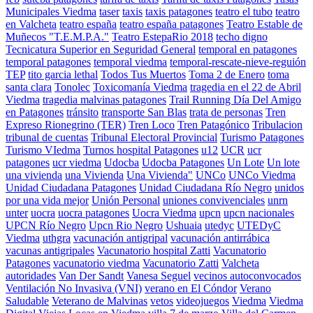
Municipales Viedma
taser
taxis
taxis patagones
teatro el tubo
teatro
en Valcheta
teatro españa
teatro españa patagones
Teatro Estable de
Muñecos "T.E.M.P.A."
Teatro EstepaRio 2018
techo digno
Tecnicatura Superior en Seguridad General
temporal en patagones
temporal patagones
temporal viedma
temporal-rescate-nieve-reguión
TEP
tito garcia lethal
Todos Tus Muertos
Toma 2 de Enero
toma
santa clara
Tonolec
Toxicomanía Viedma
tragedia en el 22 de Abril
Viedma
tragedia malvinas patagones
Trail Running Día Del Amigo
en Patagones
tránsito
transporte San Blas
trata de personas
Tren
Expreso Rionegrino (TER)
Tren Loco
Tren Patagónico
Tribulacion
tribunal de cuentas
Tribunal Electoral Provincial
Turismo Patagones
Turismo VIedma
Turnos hospital Patagones
u12
UCR
ucr
patagones
ucr viedma
Udocba
Udocba Patagones
Un Lote
Un lote
una vivienda
una Vivienda
Una Vivienda"
UNCo
UNCo Viedma
Unidad Ciudadana Patagones
Unidad Ciudadana Río Negro
unidos
por una vida mejor
Unión Personal
uniones convivenciales
unrn
unter
uocra
uocra patagones
Uocra Viedma
upcn
upcn nacionales
UPCN Río Negro
Upcn Rio Negro
Ushuaia
utedyc
UTEDyC
Viedma
uthgra
vacunación antigripal
vacunación antirrábica
vacunas antigripales
Vacunatorio hospital Zatti
Vacunatorio
Patagones
vacunatorio viedma
Vacunatorio Zatti
Valcheta
autoridades
Van Der Sandt
Vanesa Seguel
vecinos autoconvocados
Ventilación No Invasiva (VNI)
verano en El Cóndor
Verano
Saludable
Veterano de Malvinas
vetos
videojuegos
Viedma
Viedma