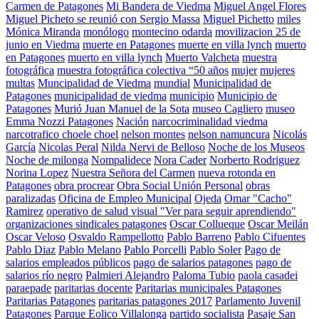
Carmen de Patagones
Mi Bandera de Viedma
Miguel Angel Flores
Miguel Picheto se reunió con Sergio Massa
Miguel Pichetto
miles
Mónica Miranda
monólogo
montecino odarda
movilizacion 25 de
junio en Viedma
muerte en Patagones
muerte en villa lynch
muerto
en Patagones
muerto en villa lynch
Muerto Valcheta
muestra
fotográfica
muestra fotográfica colectiva “50 años
mujer
mujeres
multas
Muncipalidad de Viedma
mundial
Municipalidad de
Patagones
municipalidad de viedma
municipio
Municipio de
Patagones
Murió Juan Manuel de la Sota
museo Cagliero
museo
Emma Nozzi Patagones
Nación
narcocriminalidad viedma
narcotrafico choele choel
nelson montes
nelson namuncura
Nicolás
García
Nicolas Peral
Nilda Nervi de Belloso
Noche de los Museos
Noche de milonga
Nompalidece
Nora Cader
Norberto Rodriguez
Norina Lopez
Nuestra Señora del Carmen
nueva rotonda en
Patagones
obra procrear
Obra Social Unión Personal
obras
paralizadas
Oficina de Empleo Municipal
Ojeda
Omar "Cacho"
Ramirez
operativo de salud visual "Ver para seguir aprendiendo"
organizaciones sindicales patagones
Oscar Collueque
Oscar Meilán
Oscar Veloso
Osvaldo Rampellotto
Pablo Barreno
Pablo Cifuentes
Pablo Diaz
Pablo Melano
Pablo Porcelli
Pablo Soler
Pago de
salarios empleados públicos
pago de salarios patagones
pago de
salarios río negro
Palmieri Alejandro
Paloma Tubio
paola casadei
paraepade
paritarias docente
Paritarias municipales Patagones
Paritarias Patagones
paritarias patagones 2017
Parlamento Juvenil
Patagones
Parque Eolico Villalonga
partido socialista
Pasaje San