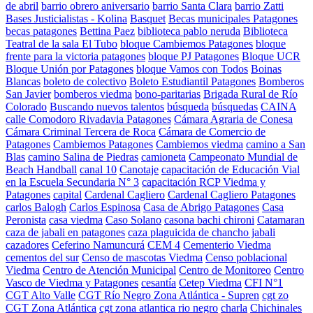
de abril
barrio obrero aniversario
barrio Santa Clara
barrio Zatti
Bases Justicialistas - Kolina
Basquet
Becas municipales Patagones
becas patagones
Bettina Paez
biblioteca pablo neruda
Biblioteca
Teatral de la sala El Tubo
bloque Cambiemos Patagones
bloque
frente para la victoria patagones
bloque PJ Patagones
Bloque UCR
Bloque Unión por Patagones
bloque Vamos con Todos
Boinas
Blancas
boleto de colectivo
Boleto Estudiantil Patagones
Bomberos
San Javier
bomberos viedma
bono-paritarias
Brigada Rural de Río
Colorado
Buscando nuevos talentos
búsqueda
búsquedas
CAINA
calle Comodoro Rivadavia Patagones
Cámara Agraria de Conesa
Cámara Criminal Tercera de Roca
Cámara de Comercio de
Patagones
Cambiemos Patagones
Cambiemos viedma
camino a San
Blas
camino Salina de Piedras
camioneta
Campeonato Mundial de
Beach Handball
canal 10
Canotaje
capacitación de Educación Vial
en la Escuela Secundaria N° 3
capacitación RCP Viedma y
Patagones
capital
Cardenal Cagliero
Cardenal Cagliero Patagones
carlos Balogh
Carlos Espinosa
Casa de Abrigo Patagones
Casa
Peronista
casa viedma
Caso Solano
casona bachi chironi
Catamaran
caza de jabali en patagones
caza plaguicida de chancho jabali
cazadores
Ceferino Namuncurá
CEM 4
Cementerio Viedma
cementos del sur
Censo de mascotas Viedma
Censo poblacional
Viedma
Centro de Atención Municipal
Centro de Monitoreo
Centro
Vasco de Viedma y Patagones
cesantía
Cetep Viedma
CFI N°1
CGT Alto Valle
CGT Río Negro Zona Atlántica - Supren
cgt zo
CGT Zona Atlántica
cgt zona atlantica rio negro
charla
Chichinales