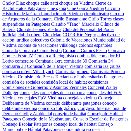
Choky Diaz
choque calle zatti
choque en Viedma
Cierre de
Bachilleratos Patagones
cine gama
Cine Gama Viedma
Circuito
Histórico de la Gran Inundación de Viedma
circuito teatro
Círculo
de Arqueros de la Comarca
Cirilo Bustamante
Cirilo Torres
clases
suspendidas en Patagones
Claudio "Tano" Marciello
Clínica de
Batería
Club de Leones Viedma
Club del Personal del Poder
Judicial
club la ribera
Club Mau
COER Río Negro
colectivo de
acción jurídica
colectivos
Colonia de Vacaciones Municipalidad de
Viedma
colonia de vacaciones villalonga
colonos españoles
Comallo
Comarca Comic Fest 6
Comarca Comics Fest 5
Comarca
Comics Feste IV
Comarca Racinguista
combustible
comedor El
Lorito
comercios
Comisaría 1era
comisaria 30
Comisaria 34
comisaria 38
Comisaría de la Mujer Viedma
comisaria las grutas
comisaría móvil Villa Lynch
Comisaría primera
Comisaria Primera
Viedma
Comisión de Becas Terciarias y Universitarias Patagones
comisión de sociales
comisión local de hábitat
comisiones
Comisiones de Gobierno y Asuntos Vecinales
Concejal Walter
Dalinger
concejales
concejales de la comarca
concejales del FpV
Viedma
concejales FpV Viedma
concejales viedma
Concejo
Deliberante de Viedma
concejo deliberante patagones
concejo
deliberante viedma
concurso fotográfico
Congreso Internacional de
Derecho Civil y Ambiental
consejo de habitat
Consejo de Hábitat
Patagones
Consejo de la Magistratura
Consejo Escolar de Patagones
Consejo Escolar Patagones
consejo local de habitat
Consejo
Municipal de Hábitat Patagones
cooperadora escuela 11