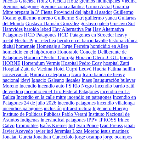
Nicolas
Graciela Holtz
Graciela Hotlz
gremios municipales Viedma
gremios patagones
gremios zona atlantica
Grupo Astral
Guardia
Mitre prepara la 3° Fiesta Provincial del jabalí al asador
Guillermo
Jócano
guillermo moreno
Guillermo Skrt
guillermo yanca
Guitarras
del Mundo
Gustavo Damián González
gustavo paleta
Gustavo Sol
Hamvides
haroldo lebed
Hay Alternativa Pat
Hay Alternativa
Patagones
HCD Patagones
HCD Patagones en Stroeder
heavy
metal
Hector Pipi Telechea
herido en el barrio lavalle
historia clínica
digital
homenaje
Homenaje a Jorge Ferreira
homicidio en Allen
homicidio en el hipódromo
Honorable Concejo Deliberante de
Patagones
Horacio "Pechi" Quiroga
Horacio Otero -CGT-
horcas
HORNE
Horrendum Vermis
Hospital Pedro Ecay
hospital Zatti
Hospital Zatti de Viedma
Hotel Currú Leuvú
Huerta Fatima
huillín
conservación
Huracan categoria 5
Ícaro
Icaro banda de heavy
nacional
idevi
Ignacio Galeano
ilegales
Inaes
Inauguración bulevar
Moreno
incendio
incendio auto PS Río Negro
incendio barrio zatti
de viedma
incendio en el Tiro Federal Patagones
incendio en La
Baliza
Incendio en la calle mitre
incendio en patagones
Incendio en
Patagones 24 de julio 2026
incendio patagones
incendio villalonga
incendios patagones
inclusión
infraestructura
Ingeniero Huergo
Instituto de Políticas Públicas Pablo Verani
Instituto Nacional de
Asuntos Indígenas
intersindical patagones
IPPV
IPROSS
Irineo
Calvo
Irrompibles
Isaías Kremer
Iud
Ivan Ponce
Ivan Preuss
jabali
Javier Acevedo
javier iud
Jeremías Loza Moreno
jesus martinez
Jonatan García
Jonathan Caracciolo
jorge ocampo
jorge ocampos