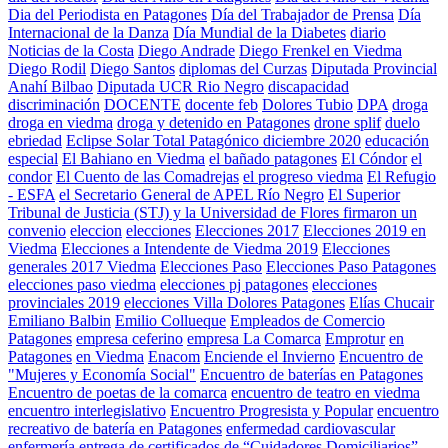
Dia del Periodista en Patagones
Día del Trabajador de Prensa
Día
Internacional de la Danza
Día Mundial de la Diabetes
diario
Noticias de la Costa
Diego Andrade
Diego Frenkel en Viedma
Diego Rodil
Diego Santos
diplomas del Curzas
Diputada Provincial
Anahí Bilbao
Diputada UCR Rio Negro
discapacidad
discriminación
DOCENTE
docente feb
Dolores Tubio
DPA
droga
droga en viedma
droga y detenido en Patagones
drone splif
duelo
ebriedad
Eclipse Solar Total Patagónico diciembre 2020
educación
especial
El Bahiano en Viedma
el bañado patagones
El Cóndor
el
condor
El Cuento de las Comadrejas
el progreso viedma
El Refugio
- ESFA
el Secretario General de APEL Río Negro
El Superior
Tribunal de Justicia (STJ) y la Universidad de Flores firmaron un
convenio
eleccion
elecciones
Elecciones 2017
Elecciones 2019 en
Viedma
Elecciones a Intendente de Viedma 2019
Elecciones
generales 2017 Viedma
Elecciones Paso
Elecciones Paso Patagones
elecciones paso viedma
elecciones pj patagones
elecciones
provinciales 2019
elecciones Villa Dolores Patagones
Elías Chucair
Emiliano Balbin
Emilio Collueque
Empleados de Comercio
Patagones
empresa ceferino
empresa La Comarca
Emprotur
en
Patagones
en Viedma
Enacom
Enciende el Invierno
Encuentro de
"Mujeres y Economía Social"
Encuentro de baterías en Patagones
Encuentro de poetas de la comarca
encuentro de teatro en viedma
encuentro interlegislativo
Encuentro Progresista y Popular
encuentro
recreativo de batería en Patagones
enfermedad cardiovascular
enfermería
entrega de certificados de “Cuidadores Domiciliarios”