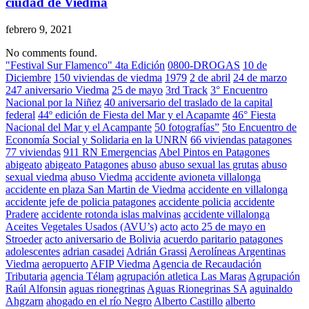
ciudad de Viedma
febrero 9, 2021
No comments found.
"Festival Sur Flamenco" 4ta Edición
0800-DROGAS
10 de
Diciembre
150 viviendas de viedma
1979
2 de abril
24 de marzo
247 aniversario Viedma
25 de mayo
3rd Track
3° Encuentro
Nacional por la Niñez
40 aniversario del traslado de la capital
federal
44º edición de Fiesta del Mar y el Acapamte
46° Fiesta
Nacional del Mar y el Acampante
50 fotografías”
5to Encuentro de
Economía Social y Solidaria en la UNRN
66 viviendas patagones
77 viviendas
911 RN Emergencias
Abel Pintos en Patagones
abigeato
abigeato Patagones
abuso
abuso sexual las grutas
abuso
sexual viedma
abuso Viedma
accidente avioneta villalonga
accidente en plaza San Martin de Viedma
accidente en villalonga
accidente jefe de policia patagones
accidente policia
accidente
Pradere
accidente rotonda islas malvinas
accidente villalonga
Aceites Vegetales Usados (AVU’s)
acto
acto 25 de mayo en
Stroeder
acto aniversario de Bolivia
acuerdo paritario patagones
adolescentes
adrian casadei
Adrián Grassi
Aerolíneas Argentinas
Viedma
aeropuerto
AFIP Viedma
Agencia de Recaudación
Tributaria
agencia Télam
agrupación atletica Las Maras
Agrupación
Raúl Alfonsin
aguas rionegrinas
Aguas Rionegrinas SA
aguinaldo
Ahgzarn
ahogado en el río Negro
Alberto Castillo
alberto