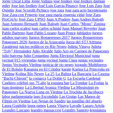
Jorge Oscar Lima
Jorge Vallaza
jose foulkes
jose foulkes damian
miler
Jose luis foulkes
José Luis Garcia Pinasco
Jose Luis Zara
Jose
Quintin
Jose Scorolli Pichuco
jose zara
jose zara acto bicentenario
Jose Zara con Frigerio
jose zara maria eugenia vidal
Jose Zara
ProCreAr
José Zara UPSO
Juan A Pradere
Juan Andres Balogh
Juan Antonio Bernardi
Juan Balogh
Juan Carlos "Mono" Zuniga
juan carlos scalesi
juan carlos schmid
Juan Manuel Reverter
Juan
Pablo Barreno
Juan Pablo Lozano
Juan Ponce
jubilados
juegos
adultos mayores
Juegos Bonaerenses 2017
Juegos Bonaerenses
Patagones 2026
Juegos de la Araucanía
Jueza del STJ Adriana
Zaratiegui
juicios políticos en Río Negro
Julieta Vinaya
Julieta
“Toly” Hernández
Julio Alcalde
Julio Aro en Carmen de Patagones
julio barcena
Julio Costantino
Junta Electoral Municipal
junta
vecinal 915 viviendas
junta vecinal Santa Clara
juntas vecinales
Juntas Vecinales Viedma
justicia de rio negro
juzgado Multifueros
de El Bolsón
Kapanga en El Cóndor
karate
Karina La Princesita en
Viedma
Kolina Río Negro
La 25
La Baliza
La Bancaria
La Casona
“Bachi Chironi”
la comarca
La Doble G
La Escuela Cardenal
Cagliero celebró sus 75 año
la esquina bar
La Fondue
La Forlan
la
juan domingo
La Libertad Avanza Viedma
La Mississippi en
Patagones
La Nueva Luna en Viedma
La Trochita de Jacobacci
labor parlamentaria
lago Escondido
Las Grutas
Las Manos de
Filippi en Viedma
Las Nenas de Sandro
las pastillas del abuelo
Laura Guidolin
laura ramos
Laura Vinaya
Lavalle
Lazaro Artola
Leandro Lascano
leandro massaccesi
Leandro Santoro
legislatura