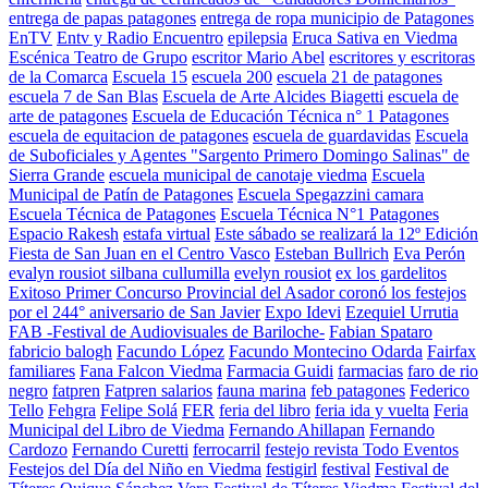
entrega de papas patagones
entrega de ropa municipio de Patagones
EnTV
Entv y Radio Encuentro
epilepsia
Eruca Sativa en Viedma
Escénica Teatro de Grupo
escritor Mario Abel
escritores y escritoras
de la Comarca
Escuela 15
escuela 200
escuela 21 de patagones
escuela 7 de San Blas
Escuela de Arte Alcides Biagetti
escuela de
arte de patagones
Escuela de Educación Técnica n° 1 Patagones
escuela de equitacion de patagones
escuela de guardavidas
Escuela
de Suboficiales y Agentes "Sargento Primero Domingo Salinas" de
Sierra Grande
escuela municipal de canotaje viedma
Escuela
Municipal de Patín de Patagones
Escuela Spegazzini camara
Escuela Técnica de Patagones
Escuela Técnica N°1 Patagones
Espacio Rakesh
estafa virtual
Este sábado se realizará la 12º Edición
Fiesta de San Juan en el Centro Vasco
Esteban Bullrich
Eva Perón
evalyn rousiot silbana cullumilla
evelyn rousiot
ex los gardelitos
Exitoso Primer Concurso Provincial del Asador coronó los festejos
por el 244° aniversario de San Javier
Expo Idevi
Ezequiel Urrutia
FAB -Festival de Audiovisuales de Bariloche-
Fabian Spataro
fabricio balogh
Facundo López
Facundo Montecino Odarda
Fairfax
familiares
Fana Falcon Viedma
Farmacia Guidi
farmacias
faro de rio
negro
fatpren
Fatpren salarios
fauna marina
feb patagones
Federico
Tello
Fehgra
Felipe Solá
FER
feria del libro
feria ida y vuelta
Feria
Municipal del Libro de Viedma
Fernando Ahillapan
Fernando
Cardozo
Fernando Curetti
ferrocarril
festejo revista Todo Eventos
Festejos del Día del Niño en Viedma
festigirl
festival
Festival de