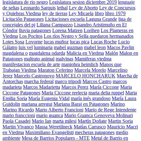
legislatura de rio negro
Legislatura sesion diciembre 2019
lenguaje
de señas
Leonardo Sarquis
lethal
Ley de Aborto
Ley de Concursos
y Quiebras Viedma
ley de tierras
Ley Micaela
libro
libro 1979
Licitación Patagones
Licitaciones escuela Laguna Grande
liga de
concejales del pj
Liliana Campazzo
Lisandro Aristimuño en El
Cóndor
lluvia patagones
Lorena Matzen
Lorihen
Los Plameras en
Viedma
Los Pocitos
Los ríos Negro y Sella quedaron hermanados
Lotes Sosa
Lovorne
lucas muñoz
lucas pica
Lucas Roche
Lucio
Gálatro
luis vel
luminaria
mabel guzman
mabel leon
Macos Pavlin
magdalena o
magdalena odarda
Malicia en Viedma
Malón
Malon en
Patagones
maltrato animal
malvinas
Mamiferas viedma
manifestacion escuela de arte
maniobra heimlich
Manos que
Trabajan Viedma
Maraton Ceferino
Marcela Morelo
Marcelino
Jerez
Marcelo Castronovo
MARCELO HONCHARUK
Marcha de
Antorchas
marcha federal
marco tripodi
Marcos Castro
marcos
madarieta
Marcos Madarietta
Marcos Perez
María Ciccone
Maria
Ciccone Patagones
Maria Ciccone reelecta
maria delia ruppel
Maria
Emilia Soria
María Eugenia Vidal
maría inés grandoso
María Laura
Guidolin
mariana arregui
Mariana Baraj en Patagones
Marino
Marino Ricardo
Mario Alberto Francioni
Mario de Rege Intendente
mario franccioni
mario guanca
Mario Guanca Genoveva Molinari
Paola Casadei
Mario Ian
marta milesi
Martín Doñate
Martin Soria
Martin Vivanco
Massa Weretilneck
Matías Carrasco
Mauricio Macri
en Viedma
Maximiliano Evangelisti
mecheras patagones
medio
ambiente
Mesa de Barrios Populares - MTE
Metal de Barrio en