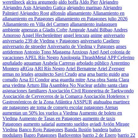
weretilneck
alcira argumedo
aldo boffa
Aldo Pier
Alejandro
Alejandro Asis
Alejandro Gatica
alejandro marinao
Alejandro
Palmieri
Alejandro Rost
alfonsín
allanamiento
Allanamiento en
allanamiento en Patagones
allanamiento en Patagones julio 2026
Allanamiento en Villa del Carmen
allanamiento inalauquen
ambiente
amenzas a Gladis Cofre
Amprale
Anahí Bilbao
Andres
Amoroso
Ángel Hechenleitner
angel lencura
anime
aniversario
aniversario 239 de Viedma y Patagones
aniversario Cagliero
aniversario de stroeder
Aniversario de Viedma y Patgones
anses
antidemon
Antonio Tono Magagna
Anxious
Apel
Apel colonia de
vacaciones
APEL Río Negro
Apologgia ThrashMetal
APP Ceferino
apuñalado
aquaman
Arabela Carreras
arbolado público
Argentino
Montero
aRGra
ARI Río Negro
Ariel Bernatene
Ariel Zvenger
armas no letales
arquitecto Savi Crudo
arsa
arsa barrio guido
arsa
comallo
Arsa El Condor
arsa guardia mitre
Arsa obra Santa Clara
arsa viedma
Arturo Illia
Asamblea No Nuclear
asfalto santa clara
asignaciones familiares
Asociación Civil Rionegrina de Taekwondo
Asociación de Cerveceros de la Comarca
Asociación Hoteleros y
Gastronómicos de la Zona Atlántica
ASSPUR
atahualpa martinez
ate patagones
ate toma de consejo escolar patagones
Atenas
aumentan un 50% los vuelos a Viedma
Aumento de boleto en
Viedma
Aumento de Tasas en Patagones
aumento de taxis
Patagones
aumento salarial
aumento sueldos
aviadi
Avión Mirage
Viedma
Banco Rojo Patagones
Banda Ilusión
bandera
baños
modulares
Bapro Patagones
Barloventos
barrio 2 de Enero
barrio 22