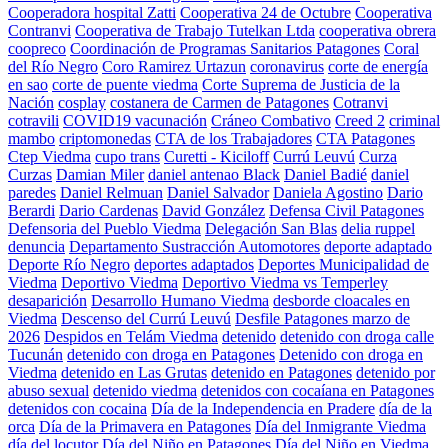
Cooperadora hospital Zatti
Cooperativa 24 de Octubre
Cooperativa
Contranvi
Cooperativa de Trabajo Tutelkan Ltda
cooperativa obrera
coopreco
Coordinación de Programas Sanitarios Patagones
Coral
del Río Negro
Coro Ramirez Urtazun
coronavirus
corte de energía
en sao
corte de puente viedma
Corte Suprema de Justicia de la
Nación
cosplay
costanera de Carmen de Patagones
Cotranvi
cotravili
COVID19 vacunación
Cráneo Combativo
Creed 2
criminal
mambo
criptomonedas
CTA de los Trabajadores
CTA Patagones
Ctep Viedma
cupo trans
Curetti - Kiciloff
Currú Leuvú
Curza
Curzas
Damian Miler
daniel antenao Black
Daniel Badié
daniel
paredes
Daniel Relmuan
Daniel Salvador
Daniela Agostino
Dario
Berardi
Dario Cardenas
David González
Defensa Civil Patagones
Defensoria del Pueblo Viedma
Delegación San Blas
delia ruppel
denuncia
Departamento Sustracción Automotores
deporte adaptado
Deporte Río Negro
deportes adaptados
Deportes Municipalidad de
Viedma
Deportivo Viedma
Deportivo Viedma vs Temperley
desaparición
Desarrollo Humano Viedma
desborde cloacales en
Viedma
Descenso del Currú Leuvú
Desfile Patagones marzo de
2026
Despidos en Telám Viedma
detenido
detenido con droga calle
Tucunán
detenido con droga en Patagones
Detenido con droga en
Viedma
detenido en Las Grutas
detenido en Patagones
detenido por
abuso sexual
detenido viedma
detenidos con cocaíana en Patagones
detenidos con cocaina
Día de la Independencia en Pradere
día de la
orca
Día de la Primavera en Patagones
Día del Inmigrante Viedma
día del locutor
Día del Niño en Patagones
Día del Niño en Viedma