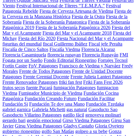
Títeres Quique Sánchez Vera
Festival de Títeres Viedma
Festival del
Viento
Festival Internacional de Títeres “T.E.M.P.A.”
Festival
Patagonia Rebelde
Fiesta de Cerveza Artesana de Viedma
Fiesta de
la Cerveza en la Manzana Histórica
Fiesta de la Ostra
Fiesta de la
Soberanía
Fiesta de la Soberanía Patagonica
Fiesta de la Soberanía
Patagónica 2019
Fiesta de la Soberanía Patagónica 2026
Fiesta del
Mar y el Acampante
Fiesta del Mar y el Acampante 2018
Fiesta del
Michay
Fiesta del Río 2020
Fiesta Nacional del Mar y el Acampante
figuritas del mundial
fiscal Guillermo Ibáñez
Fiscal jefe Peralta
Fiscalía de Cinco Saltos
Fiscalía Viedma
Florencia Alcaraz
Florencia Casamiquela
florencia rupayan
Florencia Rupayán
FMI
Fogata por un Sueño
Fondo Editorial Rionegrino
Forrajes Tecnol
Fortín Castre
FpV Patagones
Francisco de Viedma y Narváez
Fredy
Morales
Frente de Todos Patagones
Frente de Unidad Docente
Patagones
Frente Gremial Docente
Frente Julieta Lanteri Patagones
Frente Renovador Patagones
friki fan fest
Friki Fans Fest 2026
frutos secos
fuente Pucará
fumigación Patagones
fumigacion
Viedma
Fumigador Municipio de Viedma
Fundación Cocina
Patagónica
Fundación Creando Futuro
Fundación Facilitar
Fundación Si
Fundación Te doy una Mano
Fundación Tzedaka
gabriel garnica
Gabriela Michetti
gas natural
Gasoducto Sao
Gasoducto Villarino Patagones
gatillo fácil
genoveva molinari
gerardo bari
gestión emocional
Girso Viedma Patagones
Girsu San
Javier
Girsu Viedma Patagones
Gladys Castaño
Gloria Ovejero
gobierno rionegrino
golfo San Matías
golpeo a su bebe
Gonza