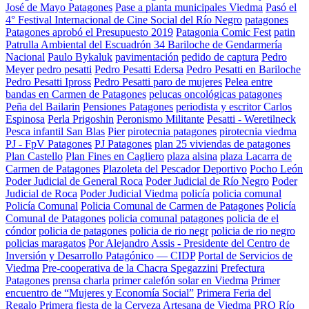
José de Mayo Patagones
Pase a planta municipales Viedma
Pasó el
4° Festival Internacional de Cine Social del Río Negro
patagones
Patagones aprobó el Presupuesto 2019
Patagonia Comic Fest
patin
Patrulla Ambiental del Escuadrón 34 Bariloche de Gendarmería
Nacional
Paulo Bykaluk
pavimentación
pedido de captura
Pedro
Meyer
pedro pesatti
Pedro Pesatti Edersa
Pedro Pesatti en Bariloche
Pedro Pesatti Ipross
Pedro Pesatti paro de mujeres
Pelea entre
bandas en Carmen de Patagones
pelucas oncológicas patagones
Peña del Bailarin
Pensiones Patagones
periodista y escritor Carlos
Espinosa
Perla Prigoshin
Peronismo Militante
Pesatti - Weretilneck
Pesca infantil San Blas
Pier
pirotecnia patagones
pirotecnia viedma
PJ - FpV Patagones
PJ Patagones
plan 25 viviendas de patagones
Plan Castello
Plan Fines en Cagliero
plaza alsina
plaza Lacarra de
Carmen de Patagones
Plazoleta del Pescador Deportivo
Pocho León
Poder Judicial de General Roca
Poder Judicial de Río Negro
Poder
Judicial de Roca
Poder Judicial Viedma
policía
policia comunal
Policía Comunal
Policia Comunal de Carmen de Patagones
Policía
Comunal de Patagones
policia comunal patagones
policia de el
cóndor
policia de patagones
policia de rio negr
policia de rio negro
policias maragatos
Por Alejandro Assis - Presidente del Centro de
Inversión y Desarrollo Patagónico — CIDP
Portal de Servicios de
Viedma
Pre-cooperativa de la Chacra Spegazzini
Prefectura
Patagones
prensa charla
primer calefón solar en Viedma
Primer
encuentro de “Mujeres y Economía Social”
Primera Feria del
Regalo
Primera fiesta de la Cerveza Artesana de Viedma
PRO Río