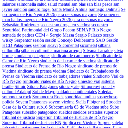
salarios
salmonella
salud
salud mental
san blas
san blas pesca
san
javier
sanción
sandro fogel
Santa Mamá Antula
Santiago Dalmaú
Se
poJuegos de Río Negro 2026 para personas mayores
Se ponen en
marcha los Juegos de Río Negro 2026 para personas mayores
Sebastián Rodriguez
secuestran droga en viedma
secuestro
Seguridad Patrimonial del Grupo Pecom
SENAF Río Negro
sentada de padres CEM 4
Sergio Massa
Sergio Palazzo
sergio
wisky
Serpentor
sesión
sesión Concejo Deliberante SAO
Sesión
HCD Patagones
sesipon
sicavi
Sicomental
sicometal
silbana
cullumilla
silbana cullumilla mariana arregui
Silvana Larralde
silvia
horne
simulacro patagones
sindicato de camioneros
Sindicato de la
Carne de Río Negro
sindicato de la carne de viedma
sindicato de
prensa
Sindicato de Prensa de Río Negro
sindicato de prensa de
Viedma
sindicato de prensa viedma
Sindicato de Trabajadores de
Prensa de Viedma
sindicato de trabajadores viales
Sindicato Vial de
Río Negro
Sindicato viales de Río Negro
siniestro vial
sistema
braille
Sitraic
Sitraic Patagones
sitraic y ate
Sitraprenvi
social y
cultural Adalquí
Sol de Mayo
soldados continentales
Soledad
somoncura rock
Somuncura Rock
sonoridad andina
sospechoso
policía
Soyem Patagones
soyem viedma
Stella Fibiger
stj
Stroeder
Casa de la Cultura
sub16
Subcomisaría 63 de Viedma
sube
Sube
Patagones
subsidio patagonico
sueldos
sueldos estatales
superior
tribunal de justicia
Superior Tribunal de Justicia de Río Negro
Superior Tribunal de Justicia RN
Suplica en Viedma
Supren
suteba
feb
suteba patagones
tarifa de taxis
Tarifa de taxis Patagones
Tasas