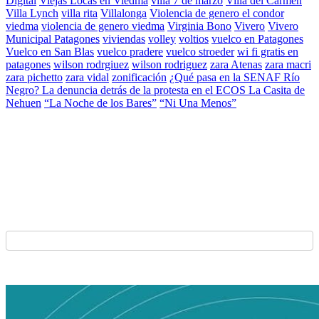
Digital
Viejas Locas en Viedma
villa 7 de marzo
Villa del Carmen
Villa Lynch
villa rita
Villalonga
Violencia de genero el condor
viedma
violencia de genero viedma
Virginia Bono
Vivero
Vivero
Municipal Patagones
viviendas
volley
voltios
vuelco en Patagones
Vuelco en San Blas
vuelco pradere
vuelco stroeder
wi fi gratis en
patagones
wilson rodrgiuez
wilson rodriguez
zara Atenas
zara macri
zara pichetto
zara vidal
zonificación
¿Qué pasa en la SENAF Río
Negro? La denuncia detrás de la protesta en el ECOS La Casita de
Nehuen
“La Noche de los Bares”
“Ni Una Menos”