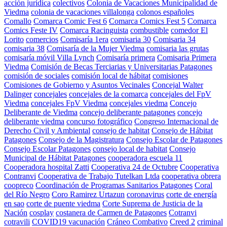
acción jurídica
colectivos
Colonia de Vacaciones Municipalidad de
Viedma
colonia de vacaciones villalonga
colonos españoles
Comallo
Comarca Comic Fest 6
Comarca Comics Fest 5
Comarca
Comics Feste IV
Comarca Racinguista
combustible
comedor El
Lorito
comercios
Comisaría 1era
comisaria 30
Comisaria 34
comisaria 38
Comisaría de la Mujer Viedma
comisaria las grutas
comisaría móvil Villa Lynch
Comisaría primera
Comisaria Primera
Viedma
Comisión de Becas Terciarias y Universitarias Patagones
comisión de sociales
comisión local de hábitat
comisiones
Comisiones de Gobierno y Asuntos Vecinales
Concejal Walter
Dalinger
concejales
concejales de la comarca
concejales del FpV
Viedma
concejales FpV Viedma
concejales viedma
Concejo
Deliberante de Viedma
concejo deliberante patagones
concejo
deliberante viedma
concurso fotográfico
Congreso Internacional de
Derecho Civil y Ambiental
consejo de habitat
Consejo de Hábitat
Patagones
Consejo de la Magistratura
Consejo Escolar de Patagones
Consejo Escolar Patagones
consejo local de habitat
Consejo
Municipal de Hábitat Patagones
cooperadora escuela 11
Cooperadora hospital Zatti
Cooperativa 24 de Octubre
Cooperativa
Contranvi
Cooperativa de Trabajo Tutelkan Ltda
cooperativa obrera
coopreco
Coordinación de Programas Sanitarios Patagones
Coral
del Río Negro
Coro Ramirez Urtazun
coronavirus
corte de energía
en sao
corte de puente viedma
Corte Suprema de Justicia de la
Nación
cosplay
costanera de Carmen de Patagones
Cotranvi
cotravili
COVID19 vacunación
Cráneo Combativo
Creed 2
criminal