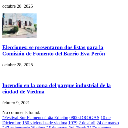
octubre 28, 2025
Elecciones: se presentaron dos listas para la
Comisión de Fomento del Barrio Eva Perón
octubre 28, 2025
Incendio en la zona del parque industrial de la
ciudad de Viedma
febrero 9, 2021
No comments found.
"Festival Sur Flamenco" 4ta Edición
0800-DROGAS
10 de
Diciembre
150 viviendas de viedma
1979
2 de abril
24 de marzo
247 aniversario Viedma
25 de mayo
3rd Track
3° Encuentro