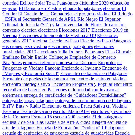
ebriedad
Eclipse Solar Total Patagónico diciembre 2020
educación
especial
El Bahiano en Viedma
el bañado patagones
el condor
El
Cóndor
El Cuento de las Comadrejas
el progreso viedma
El Refugio
- ESFA
el Secretario General de APEL Río Negro
El Superior
Tribunal de Justicia (STJ) y la Universidad de Flores firmaron un
convenio
eleccion
elecciones
Elecciones 2017
Elecciones 2019 en
Viedma
Elecciones a Intendente de Viedma 2019
Elecciones
generales 2017 Viedma
Elecciones Paso
Elecciones Paso Patagones
elecciones paso viedma
elecciones pj patagones
elecciones
provinciales 2019
elecciones Villa Dolores Patagones
Elías Chucair
Emiliano Balbin
Emilio Collueque
Empleados de Comercio
Patagones
empresa ceferino
empresa La Comarca
Emprotur
en
Patagones
en Viedma
Enacom
Enciende el Invierno
Encuentro de
"Mujeres y Economía Social"
Encuentro de baterías en Patagones
Encuentro de poetas de la comarca
encuentro de teatro en viedma
encuentro interlegislativo
Encuentro Progresista y Popular
encuentro
recreativo de batería en Patagones
enfermedad cardiovascular
enfermería
entrega de certificados de “Cuidadores Domiciliarios”
entrega de papas patagones
entrega de ropa municipio de Patagones
EnTV
Entv y Radio Encuentro
epilepsia
Eruca Sativa en Viedma
Escénica Teatro de Grupo
escritor Mario Abel
escritores y escritoras
de la Comarca
Escuela 15
escuela 200
escuela 21 de patagones
escuela 7 de San Blas
Escuela de Arte Alcides Biagetti
escuela de
arte de patagones
Escuela de Educación Técnica n° 1 Patagones
escuela de equitacion de patagones
escuela de guardavidas
Escuela