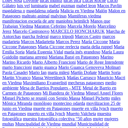
Lotes Sosa
Lovorne
lucas muñoz
lucas pica
Lucas Roche
Lucio
Gálatro
luis vel
luminaria
mabel guzman
mabel leon
Macos Pavlin
magdalena o
magdalena odarda
Malicia en Viedma
Malón
Malon en
Patagones
maltrato animal
malvinas
Mamiferas viedma
manifestacion escuela de arte
maniobra heimlich
Manos que
Trabajan Viedma
Maraton Ceferino
Marcela Morelo
Marcelino
Jerez
Marcelo Castronovo
MARCELO HONCHARUK
Marcha de
Antorchas
marcha federal
marco tripodi
Marcos Castro
marcos
madarieta
Marcos Madarietta
Marcos Perez
María Ciccone
Maria
Ciccone Patagones
Maria Ciccone reelecta
maria delia ruppel
Maria
Emilia Soria
María Eugenia Vidal
maría inés grandoso
María Laura
Guidolin
mariana arregui
Mariana Baraj en Patagones
Marino
Marino Ricardo
Mario Alberto Francioni
Mario de Rege Intendente
mario franccioni
mario guanca
Mario Guanca Genoveva Molinari
Paola Casadei
Mario Ian
marta milesi
Martín Doñate
Martin Soria
Martin Vivanco
Massa Weretilneck
Matías Carrasco
Mauricio Macri
en Viedma
Maximiliano Evangelisti
mecheras patagones
medio
ambiente
Mesa de Barrios Populares - MTE
Metal de Barrio en
Carmen de Patagones
Mi Bandera de Viedma
Miguel Angel Flores
Miguel Picheto se reunió con Sergio Massa
Miguel Pichetto
miles
Mónica Miranda
monólogo
montecino odarda
movilizacion 25 de
junio en Viedma
muerte en Patagones
muerte en villa lynch
muerto
en Patagones
muerto en villa lynch
Muerto Valcheta
muestra
fotográfica
muestra fotográfica colectiva “50 años
mujer
mujeres
multas
Muncipalidad de Viedma
mundial
Municipalidad de