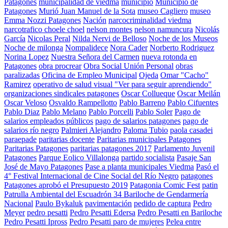
Patagones
municipalidad de viedma
municipio
Municipio de
Patagones
Murió Juan Manuel de la Sota
museo Cagliero
museo
Emma Nozzi Patagones
Nación
narcocriminalidad viedma
narcotrafico choele choel
nelson montes
nelson namuncura
Nicolás
García
Nicolas Peral
Nilda Nervi de Belloso
Noche de los Museos
Noche de milonga
Nompalidece
Nora Cader
Norberto Rodriguez
Norina Lopez
Nuestra Señora del Carmen
nueva rotonda en
Patagones
obra procrear
Obra Social Unión Personal
obras
paralizadas
Oficina de Empleo Municipal
Ojeda
Omar "Cacho"
Ramirez
operativo de salud visual "Ver para seguir aprendiendo"
organizaciones sindicales patagones
Oscar Collueque
Oscar Meilán
Oscar Veloso
Osvaldo Rampellotto
Pablo Barreno
Pablo Cifuentes
Pablo Diaz
Pablo Melano
Pablo Porcelli
Pablo Soler
Pago de
salarios empleados públicos
pago de salarios patagones
pago de
salarios río negro
Palmieri Alejandro
Paloma Tubio
paola casadei
paraepade
paritarias docente
Paritarias municipales Patagones
Paritarias Patagones
paritarias patagones 2017
Parlamento Juvenil
Patagones
Parque Eolico Villalonga
partido socialista
Pasaje San
José de Mayo Patagones
Pase a planta municipales Viedma
Pasó el
4° Festival Internacional de Cine Social del Río Negro
patagones
Patagones aprobó el Presupuesto 2019
Patagonia Comic Fest
patin
Patrulla Ambiental del Escuadrón 34 Bariloche de Gendarmería
Nacional
Paulo Bykaluk
pavimentación
pedido de captura
Pedro
Meyer
pedro pesatti
Pedro Pesatti Edersa
Pedro Pesatti en Bariloche
Pedro Pesatti Ipross
Pedro Pesatti paro de mujeres
Pelea entre