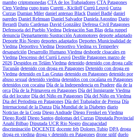
mambo
criptomonedas
CTA de los Trabajadores
CTA Patagones
Ctep Viedma
cupo trans
Curetti - Kiciloff
Currú Leuvú
Curza
Curzas
Damian Miler
daniel antenao Black
Daniel Badié
daniel
paredes
Daniel Relmuan
Daniel Salvador
Daniela Agostino
Dario
Berardi
Dario Cardenas
David González
Defensa Civil Patagones
Defensoria del Pueblo Viedma
Delegación San Blas
delia ruppel
denuncia
Departamento Sustracción Automotores
deporte adaptado
Deporte Río Negro
deportes adaptados
Deportes Municipalidad de
Viedma
Deportivo Viedma
Deportivo Viedma vs Temperley
desaparición
Desarrollo Humano Viedma
desborde cloacales en
Viedma
Descenso del Currú Leuvú
Desfile Patagones marzo de
2026
Despidos en Telám Viedma
detenido
detenido con droga calle
Tucunán
detenido con droga en Patagones
Detenido con droga en
Viedma
detenido en Las Grutas
detenido en Patagones
detenido por
abuso sexual
detenido viedma
detenidos con cocaíana en Patagones
detenidos con cocaina
Día de la Independencia en Pradere
día de la
orca
Día de la Primavera en Patagones
Día del Inmigrante Viedma
día del locutor
Día del Niño en Patagones
Día del Niño en Viedma
Dia del Periodista en Patagones
Día del Trabajador de Prensa
Día
Internacional de la Danza
Día Mundial de la Diabetes
diario
Noticias de la Costa
Diego Andrade
Diego Frenkel en Viedma
Diego Rodil
Diego Santos
diplomas del Curzas
Diputada Provincial
Anahí Bilbao
Diputada UCR Rio Negro
discapacidad
discriminación
DOCENTE
docente feb
Dolores Tubio
DPA
droga
droga en viedma
droga y detenido en Patagones
drone splif
duelo