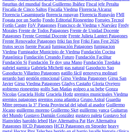
figuritas del mundial
fiscal Guillermo Ibáñez
Fiscal jefe Peralta
Fiscalía de Cinco Saltos
Fiscalía Viedma
Florencia Alcaraz
Florencia Casamiquela
florencia rupayan
Florencia Rupayán
FMI
Fogata por un Sueño
Fondo Editorial Rionegrino
Forrajes Tecnol
Fortín Castre
FpV Patagones
Francisco de Viedma y Narváez
Fredy
Morales
Frente de Todos Patagones
Frente de Unidad Docente
Patagones
Frente Gremial Docente
Frente Julieta Lanteri Patagones
Frente Renovador Patagones
friki fan fest
Friki Fans Fest 2026
frutos secos
fuente Pucará
fumigación Patagones
fumigacion
Viedma
Fumigador Municipio de Viedma
Fundación Cocina
Patagónica
Fundación Creando Futuro
Fundación Facilitar
Fundación Si
Fundación Te doy una Mano
Fundación Tzedaka
gabriel garnica
Gabriela Michetti
gas natural
Gasoducto Sao
Gasoducto Villarino Patagones
gatillo fácil
genoveva molinari
gerardo bari
gestión emocional
Girso Viedma Patagones
Girsu San
Javier
Girsu Viedma Patagones
Gladys Castaño
Gloria Ovejero
gobierno rionegrino
golfo San Matías
golpeo a su bebe
Gonza
Nicolas
Graciela Holtz
Graciela Hotlz
gremios municipales Viedma
gremios patagones
gremios zona atlantica
Grupo Astral
Guardia
Mitre prepara la 3° Fiesta Provincial del jabalí al asador
Guillermo
Jócano
guillermo moreno
Guillermo Skrt
guillermo yanca
Guitarras
del Mundo
Gustavo Damián González
gustavo paleta
Gustavo Sol
Hamvides
haroldo lebed
Hay Alternativa Pat
Hay Alternativa
Patagones
HCD Patagones
HCD Patagones en Stroeder
heavy
metal
Hector Pipi Telechea
herido en el barrio lavalle
historia clínica