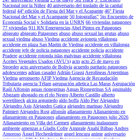
Nacional por la Niñez
40 aniversario del traslado de la capital
federal
44º edición de Fiesta del Mar y el Acapamte
46° Fiesta
Nacional del Mar y el Acampante
50 fotografías”
5to Encuentro de
Economía Social y Solidaria en la UNRN
66 viviendas patagones
77 viviendas
911 RN Emergencias
Abel Pintos en Patagones
abigeato
abigeato Patagones
abuso
abuso sexual las grutas
abuso
sexual viedma
abuso Viedma
accidente avioneta villalonga
accidente en plaza San Martin de Viedma
accidente en villalonga
accidente jefe de policia patagones
accidente policia
accidente
Pradere
accidente rotonda islas malvinas
accidente villalonga
Aceites Vegetales Usados (AVU’s)
acto
acto 25 de mayo en
Stroeder
acto aniversario de Bolivia
acuerdo paritario patagones
adolescentes
adrian casadei
Adrián Grassi
Aerolíneas Argentinas
Viedma
aeropuerto
AFIP Viedma
Agencia de Recaudación
Tributaria
agencia Télam
agrupación atletica Las Maras
Agrupación
Raúl Alfonsin
aguas rionegrinas
Aguas Rionegrinas SA
aguinaldo
Ahgzarn
ahogado en el río Negro
Alberto Castillo
alberto
weretilneck
alcira argumedo
aldo boffa
Aldo Pier
Alejandro
Alejandro Asis
Alejandro Gatica
alejandro marinao
Alejandro
Palmieri
Alejandro Rost
alfonsín
allanamiento
Allanamiento en
allanamiento en Patagones
allanamiento en Patagones julio 2026
Allanamiento en Villa del Carmen
allanamiento inalauquen
ambiente
amenzas a Gladis Cofre
Amprale
Anahí Bilbao
Andres
Amoroso
Ángel Hechenleitner
angel lencura
anime
aniversario