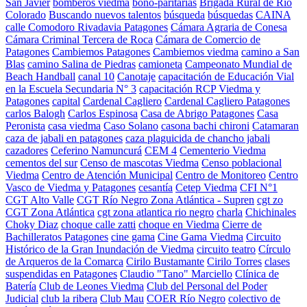
San Javier
bomberos viedma
bono-paritarias
Brigada Rural de Río
Colorado
Buscando nuevos talentos
búsqueda
búsquedas
CAINA
calle Comodoro Rivadavia Patagones
Cámara Agraria de Conesa
Cámara Criminal Tercera de Roca
Cámara de Comercio de
Patagones
Cambiemos Patagones
Cambiemos viedma
camino a San
Blas
camino Salina de Piedras
camioneta
Campeonato Mundial de
Beach Handball
canal 10
Canotaje
capacitación de Educación Vial
en la Escuela Secundaria N° 3
capacitación RCP Viedma y
Patagones
capital
Cardenal Cagliero
Cardenal Cagliero Patagones
carlos Balogh
Carlos Espinosa
Casa de Abrigo Patagones
Casa
Peronista
casa viedma
Caso Solano
casona bachi chironi
Catamaran
caza de jabali en patagones
caza plaguicida de chancho jabali
cazadores
Ceferino Namuncurá
CEM 4
Cementerio Viedma
cementos del sur
Censo de mascotas Viedma
Censo poblacional
Viedma
Centro de Atención Municipal
Centro de Monitoreo
Centro
Vasco de Viedma y Patagones
cesantía
Cetep Viedma
CFI N°1
CGT Alto Valle
CGT Río Negro Zona Atlántica - Supren
cgt zo
CGT Zona Atlántica
cgt zona atlantica rio negro
charla
Chichinales
Choky Diaz
choque calle zatti
choque en Viedma
Cierre de
Bachilleratos Patagones
cine gama
Cine Gama Viedma
Circuito
Histórico de la Gran Inundación de Viedma
circuito teatro
Círculo
de Arqueros de la Comarca
Cirilo Bustamante
Cirilo Torres
clases
suspendidas en Patagones
Claudio "Tano" Marciello
Clínica de
Batería
Club de Leones Viedma
Club del Personal del Poder
Judicial
club la ribera
Club Mau
COER Río Negro
colectivo de