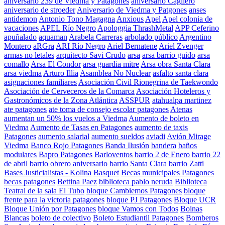
aniversario 239 de Viedma y Patagones
aniversario Cagliero
aniversario de stroeder
Aniversario de Viedma y Patgones
anses
antidemon
Antonio Tono Magagna
Anxious
Apel
Apel colonia de
vacaciones
APEL Río Negro
Apologgia ThrashMetal
APP Ceferino
apuñalado
aquaman
Arabela Carreras
arbolado público
Argentino
Montero
aRGra
ARI Río Negro
Ariel Bernatene
Ariel Zvenger
armas no letales
arquitecto Savi Crudo
arsa
arsa barrio guido
arsa
comallo
Arsa El Condor
arsa guardia mitre
Arsa obra Santa Clara
arsa viedma
Arturo Illia
Asamblea No Nuclear
asfalto santa clara
asignaciones familiares
Asociación Civil Rionegrina de Taekwondo
Asociación de Cerveceros de la Comarca
Asociación Hoteleros y
Gastronómicos de la Zona Atlántica
ASSPUR
atahualpa martinez
ate patagones
ate toma de consejo escolar patagones
Atenas
aumentan un 50% los vuelos a Viedma
Aumento de boleto en
Viedma
Aumento de Tasas en Patagones
aumento de taxis
Patagones
aumento salarial
aumento sueldos
aviadi
Avión Mirage
Viedma
Banco Rojo Patagones
Banda Ilusión
bandera
baños
modulares
Bapro Patagones
Barloventos
barrio 2 de Enero
barrio 22
de abril
barrio obrero aniversario
barrio Santa Clara
barrio Zatti
Bases Justicialistas - Kolina
Basquet
Becas municipales Patagones
becas patagones
Bettina Paez
biblioteca pablo neruda
Biblioteca
Teatral de la sala El Tubo
bloque Cambiemos Patagones
bloque
frente para la victoria patagones
bloque PJ Patagones
Bloque UCR
Bloque Unión por Patagones
bloque Vamos con Todos
Boinas
Blancas
boleto de colectivo
Boleto Estudiantil Patagones
Bomberos