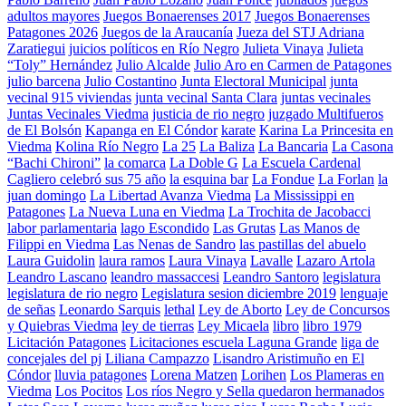
adultos mayores
Juegos Bonaerenses 2017
Juegos Bonaerenses
Patagones 2026
Juegos de la Araucanía
Jueza del STJ Adriana
Zaratiegui
juicios políticos en Río Negro
Julieta Vinaya
Julieta
“Toly” Hernández
Julio Alcalde
Julio Aro en Carmen de Patagones
julio barcena
Julio Costantino
Junta Electoral Municipal
junta
vecinal 915 viviendas
junta vecinal Santa Clara
juntas vecinales
Juntas Vecinales Viedma
justicia de rio negro
juzgado Multifueros
de El Bolsón
Kapanga en El Cóndor
karate
Karina La Princesita en
Viedma
Kolina Río Negro
La 25
La Baliza
La Bancaria
La Casona
“Bachi Chironi”
la comarca
La Doble G
La Escuela Cardenal
Cagliero celebró sus 75 año
la esquina bar
La Fondue
La Forlan
la
juan domingo
La Libertad Avanza Viedma
La Mississippi en
Patagones
La Nueva Luna en Viedma
La Trochita de Jacobacci
labor parlamentaria
lago Escondido
Las Grutas
Las Manos de
Filippi en Viedma
Las Nenas de Sandro
las pastillas del abuelo
Laura Guidolin
laura ramos
Laura Vinaya
Lavalle
Lazaro Artola
Leandro Lascano
leandro massaccesi
Leandro Santoro
legislatura
legislatura de rio negro
Legislatura sesion diciembre 2019
lenguaje
de señas
Leonardo Sarquis
lethal
Ley de Aborto
Ley de Concursos
y Quiebras Viedma
ley de tierras
Ley Micaela
libro
libro 1979
Licitación Patagones
Licitaciones escuela Laguna Grande
liga de
concejales del pj
Liliana Campazzo
Lisandro Aristimuño en El
Cóndor
lluvia patagones
Lorena Matzen
Lorihen
Los Plameras en
Viedma
Los Pocitos
Los ríos Negro y Sella quedaron hermanados