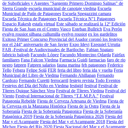
de Suboficiales y Agentes "Sargento Primero Domingo Salinas" de
Sierra Grande
escuela municipal de canotaje viedma
Escuela
Municipal de Patín de Patagones
Escuela Spegazzini camara
Escuela Técnica de Patagones
Escuela Técnica N°1 Patagones
Espacio Rakesh
estafa virtual
Este sábado se realizará la 12º Edición
Fiesta de San Juan en el Centro Vasco
Esteban Bullrich
Eva Perón
evalyn rousiot silbana cullumilla
evelyn rousiot
ex los gardelitos
Exitoso Primer Concurso Provincial del Asador coronó los festejos
por el 244° aniversario de San Javier
Expo Idevi
Ezequiel Urrutia
FAB -Festival de Audiovisuales de Bariloche-
Fabian Spataro
fabricio balogh
Facundo López
Facundo Montecino Odarda
Fairfax
familiares
Fana Falcon Viedma
Farmacia Guidi
farmacias
faro de rio
negro
fatpren
Fatpren salarios
fauna marina
feb patagones
Federico
Tello
Fehgra
Felipe Solá
FER
feria del libro
feria ida y vuelta
Feria
Municipal del Libro de Viedma
Fernando Ahillapan
Fernando
Cardozo
Fernando Curetti
ferrocarril
festejo revista Todo Eventos
Festejos del Día del Niño en Viedma
festigirl
festival
Festival de
Títeres Quique Sánchez Vera
Festival de Títeres Viedma
Festival del
Viento
Festival Internacional de Títeres “T.E.M.P.A.”
Festival
Patagonia Rebelde
Fiesta de Cerveza Artesana de Viedma
Fiesta de
la Cerveza en la Manzana Histórica
Fiesta de la Ostra
Fiesta de la
Soberanía
Fiesta de la Soberanía Patagonica
Fiesta de la Soberanía
Patagónica 2019
Fiesta de la Soberanía Patagónica 2026
Fiesta del
Mar y el Acampante
Fiesta del Mar y el Acampante 2018
Fiesta del
Michay
Fiesta del Río 2020
Fiesta Nacional del Mar y el Acampante