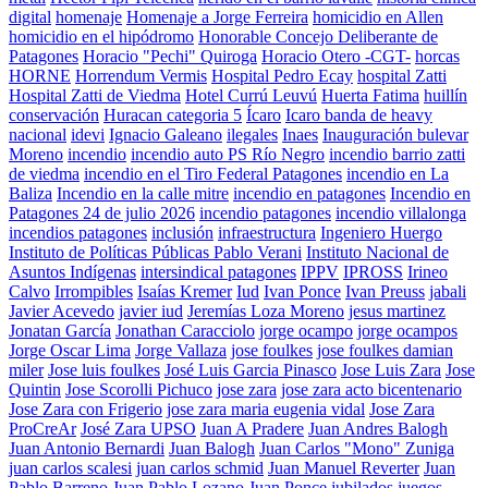
digital
homenaje
Homenaje a Jorge Ferreira
homicidio en Allen
homicidio en el hipódromo
Honorable Concejo Deliberante de
Patagones
Horacio "Pechi" Quiroga
Horacio Otero -CGT-
horcas
HORNE
Horrendum Vermis
Hospital Pedro Ecay
hospital Zatti
Hospital Zatti de Viedma
Hotel Currú Leuvú
Huerta Fatima
huillín
conservación
Huracan categoria 5
Ícaro
Icaro banda de heavy
nacional
idevi
Ignacio Galeano
ilegales
Inaes
Inauguración bulevar
Moreno
incendio
incendio auto PS Río Negro
incendio barrio zatti
de viedma
incendio en el Tiro Federal Patagones
incendio en La
Baliza
Incendio en la calle mitre
incendio en patagones
Incendio en
Patagones 24 de julio 2026
incendio patagones
incendio villalonga
incendios patagones
inclusión
infraestructura
Ingeniero Huergo
Instituto de Políticas Públicas Pablo Verani
Instituto Nacional de
Asuntos Indígenas
intersindical patagones
IPPV
IPROSS
Irineo
Calvo
Irrompibles
Isaías Kremer
Iud
Ivan Ponce
Ivan Preuss
jabali
Javier Acevedo
javier iud
Jeremías Loza Moreno
jesus martinez
Jonatan García
Jonathan Caracciolo
jorge ocampo
jorge ocampos
Jorge Oscar Lima
Jorge Vallaza
jose foulkes
jose foulkes damian
miler
Jose luis foulkes
José Luis Garcia Pinasco
Jose Luis Zara
Jose
Quintin
Jose Scorolli Pichuco
jose zara
jose zara acto bicentenario
Jose Zara con Frigerio
jose zara maria eugenia vidal
Jose Zara
ProCreAr
José Zara UPSO
Juan A Pradere
Juan Andres Balogh
Juan Antonio Bernardi
Juan Balogh
Juan Carlos "Mono" Zuniga
juan carlos scalesi
juan carlos schmid
Juan Manuel Reverter
Juan
Pablo Barreno
Juan Pablo Lozano
Juan Ponce
jubilados
juegos