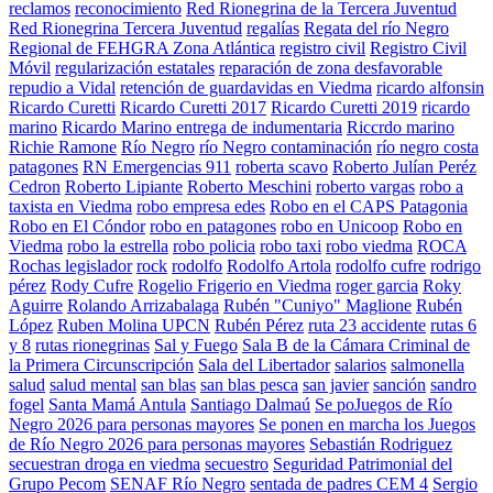
reclamos
reconocimiento
Red Rionegrina de la Tercera Juventud
Red Rionegrina Tercera Juventud
regalías
Regata del río Negro
Regional de FEHGRA Zona Atlántica
registro civil
Registro Civil
Móvil
regularización estatales
reparación de zona desfavorable
repudio a Vidal
retención de guardavidas en Viedma
ricardo alfonsin
Ricardo Curetti
Ricardo Curetti 2017
Ricardo Curetti 2019
ricardo
marino
Ricardo Marino entrega de indumentaria
Riccrdo marino
Richie Ramone
Río Negro
río Negro contaminación
río negro costa
patagones
RN Emergencias 911
roberta scavo
Roberto Julían Peréz
Cedron
Roberto Lipiante
Roberto Meschini
roberto vargas
robo a
taxista en Viedma
robo empresa edes
Robo en el CAPS Patagonia
Robo en El Cóndor
robo en patagones
robo en Unicoop
Robo en
Viedma
robo la estrella
robo policia
robo taxi
robo viedma
ROCA
Rochas legislador
rock
rodolfo
Rodolfo Artola
rodolfo cufre
rodrigo
pérez
Rody Cufre
Rogelio Frigerio en Viedma
roger garcia
Roky
Aguirre
Rolando Arrizabalaga
Rubén "Cuniyo" Maglione
Rubén
López
Ruben Molina UPCN
Rubén Pérez
ruta 23 accidente
rutas 6
y 8
rutas rionegrinas
Sal y Fuego
Sala B de la Cámara Criminal de
la Primera Circunscripción
Sala del Libertador
salarios
salmonella
salud
salud mental
san blas
san blas pesca
san javier
sanción
sandro
fogel
Santa Mamá Antula
Santiago Dalmaú
Se poJuegos de Río
Negro 2026 para personas mayores
Se ponen en marcha los Juegos
de Río Negro 2026 para personas mayores
Sebastián Rodriguez
secuestran droga en viedma
secuestro
Seguridad Patrimonial del
Grupo Pecom
SENAF Río Negro
sentada de padres CEM 4
Sergio