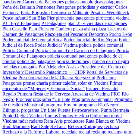
bandas en Carmen de Patagones
pelucas oncológicas patagones
Peña del Bailarin
Pensiones Patagones
periodista y escritor Carlos
Espinosa
Perla Prigoshin
Peronismo Militante
Pesatti - Weretilneck
Pesca infantil San Blas
Pier
pirotecnia patagones
pirotecnia viedma
PJ - FpV Patagones
PJ Patagones
plan 25 viviendas de patagones
Plan Castello
Plan Fines en Cagliero
plaza alsina
plaza Lacarra de
Carmen de Patagones
Plazoleta del Pescador Deportivo
Pocho León
Poder Judicial de General Roca
Poder Judicial de Río Negro
Poder
Judicial de Roca
Poder Judicial Viedma
policía
policia comunal
Policía Comunal
Policia Comunal de Carmen de Patagones
Policía
Comunal de Patagones
policia comunal patagones
policia de el
cóndor
policia de patagones
policia de rio negr
policia de rio negro
policias maragatos
Por Alejandro Assis - Presidente del Centro de
Inversión y Desarrollo Patagónico — CIDP
Portal de Servicios de
Viedma
Pre-cooperativa de la Chacra Spegazzini
Prefectura
Patagones
prensa charla
primer calefón solar en Viedma
Primer
encuentro de “Mujeres y Economía Social”
Primera Feria del
Regalo
Primera fiesta de la Cerveza Artesana de Viedma
PRO Río
Negro
Procrear
programa "Un Lote
Programa Acompañar
Programa
de Gestión Menstrual
programa Envion
programa Río Negro
Bilingüe.
programa Un Lote
Puente Ferrocarretero.
Punta Bermeja
Punto Digital Viedma
Puntos limpios Viedma
Quirofano movil
Viedma
radar
radares
Rara Avis productora
Rata Blanca en Viedma
Raúl Martinez
Raúl Sale
Re Loca
Rebeca Rodriguez
rechazo
Rechazo a la Reforma Laboral
reciclaje
recital
reclamo
reclamo unrn