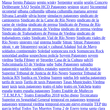
Massa
Sergio Palazzo
sergio wisky
Serpentor
sesión
sesión Concejo
Deliberante SAO
Sesión HCD Patagones
sesipon
sicavi
Sicomental
sicometal
silbana cullumilla
silbana cullumilla mariana arregui
Silvana Larralde
silvia horne
simulacro patagones
sindicato de
camioneros
Sindicato de la Carne de Río Negro
sindicato de la
carne de viedma
sindicato de prensa
Sindicato de Prensa de Río
Negro
sindicato de prensa de Viedma
sindicato de prensa viedma
Sindicato de Trabajadores de Prensa de Viedma
sindicato de
trabajadores viales
Sindicato Vial de Río Negro
Sindicato viales de
Río Negro
siniestro vial
sistema braille
Sitraic
Sitraic Patagones
sitraic y ate
Sitraprenvi
social y cultural Adalquí
Sol de Mayo
soldados continentales
Soledad
somoncura rock
Somuncura Rock
sonoridad andina
sospechoso policía
Soyem Patagones
soyem
viedma
Stella Fibiger
stj
Stroeder Casa de la Cultura
sub16
Subcomisaría 63 de Viedma
sube
Sube Patagones
subsidio
patagonico
sueldos
sueldos estatales
superior tribunal de justicia
Superior Tribunal de Justicia de Río Negro
Superior Tribunal de
Justicia RN
Suplica en Viedma
Supren
suteba feb
suteba patagones
tarifa de taxis
Tarifa de taxis Patagones
Tasas Municipales Viedma
taser
taxis
taxis patagones
teatro el tubo
teatro en Valcheta
teatro
españa
teatro españa patagones
Teatro Estable de Muñecos
"T.E.M.P.A."
Teatro EstepaRio 2018
techo digno
Tecnicatura
Superior en Seguridad General
temporal en patagones
temporal
patagones
temporal viedma
temporal-rescate-nieve-reguión
TEP
tito
garcia lethal
Todos Tus Muertos
Toma 2 de Enero
toma santa clara