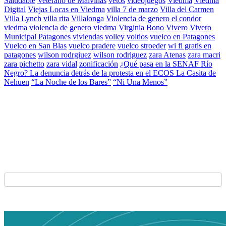
Saludable
Veterano de Malvinas
vetos
videojuegos
Viedma
Viedma
Digital
Viejas Locas en Viedma
villa 7 de marzo
Villa del Carmen
Villa Lynch
villa rita
Villalonga
Violencia de genero el condor
viedma
violencia de genero viedma
Virginia Bono
Vivero
Vivero
Municipal Patagones
viviendas
volley
voltios
vuelco en Patagones
Vuelco en San Blas
vuelco pradere
vuelco stroeder
wi fi gratis en
patagones
wilson rodrgiuez
wilson rodriguez
zara Atenas
zara macri
zara pichetto
zara vidal
zonificación
¿Qué pasa en la SENAF Río
Negro? La denuncia detrás de la protesta en el ECOS La Casita de
Nehuen
“La Noche de los Bares”
“Ni Una Menos”