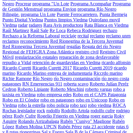
Negro
Procrear
programa "Un Lote
Programa Acompañar
Programa
de Gestión Menstrual
programa Envion
programa Río Negro
Bilingüe.
programa Un Lote
Puente Ferrocarretero.
Punta Bermeja
Punto Digital Viedma
Puntos limpios Viedma
Quirofano movil
Viedma
radar
radares
Rara Avis productora
Rata Blanca en Viedma
Raúl Martinez
Raúl Sale
Re Loca
Rebeca Rodriguez
rechazo
Rechazo a la Reforma Laboral
reciclaje
recital
reclamo
reclamo unrn
reclamos
reconocimiento
Red Rionegrina de la Tercera Juventud
Red Rionegrina Tercera Juventud
regalías
Regata del río Negro
Regional de FEHGRA Zona Atlántica
registro civil
Registro Civil
Móvil
regularización estatales
reparación de zona desfavorable
repudio a Vidal
retención de guardavidas en Viedma
ricardo alfonsin
Ricardo Curetti
Ricardo Curetti 2017
Ricardo Curetti 2019
ricardo
marino
Ricardo Marino entrega de indumentaria
Riccrdo marino
Richie Ramone
Río Negro
río Negro contaminación
río negro costa
patagones
RN Emergencias 911
roberta scavo
Roberto Julían Peréz
Cedron
Roberto Lipiante
Roberto Meschini
roberto vargas
robo a
taxista en Viedma
robo empresa edes
Robo en el CAPS Patagonia
Robo en El Cóndor
robo en patagones
robo en Unicoop
Robo en
Viedma
robo la estrella
robo policia
robo taxi
robo viedma
ROCA
Rochas legislador
rock
rodolfo
Rodolfo Artola
rodolfo cufre
rodrigo
pérez
Rody Cufre
Rogelio Frigerio en Viedma
roger garcia
Roky
Aguirre
Rolando Arrizabalaga
Rubén "Cuniyo" Maglione
Rubén
López
Ruben Molina UPCN
Rubén Pérez
ruta 23 accidente
rutas 6
y 8
rutas rionegrinas
Sal y Fuego
Sala B de la Cámara Criminal de