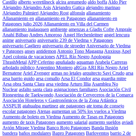
Castillo
alberto weretilneck
alcira argumedo
aldo boffa
Aldo Pier
Alejandro
Alejandro Asis
Alejandro Gatica
alejandro marinao
Alejandro Palmieri
Alejandro Rost
alfonsín
allanamiento
Allanamiento en
allanamiento en Patagones
allanamiento en
Patagones julio 2026
Allanamiento en Villa del Carmen
allanamiento inalauquen
ambiente
amenzas a Gladis Cofre
Amprale
Anahí Bilbao
Andres Amoroso
Ángel Hechenleitner
angel lencura
anime
aniversario
aniversario 239 de Viedma y Patagones
aniversario Cagliero
aniversario de stroeder
Aniversario de Viedma
y Patgones
anses
antidemon
Antonio Tono Magagna
Anxious
Apel
Apel colonia de vacaciones
APEL Río Negro
Apologgia
ThrashMetal
APP Ceferino
apuñalado
aquaman
Arabela Carreras
arbolado público
Argentino Montero
aRGra
ARI Río Negro
Ariel
Bernatene
Ariel Zvenger
armas no letales
arquitecto Savi Crudo
arsa
arsa barrio guido
arsa comallo
Arsa El Condor
arsa guardia mitre
Arsa obra Santa Clara
arsa viedma
Arturo Illia
Asamblea No
Nuclear
asfalto santa clara
asignaciones familiares
Asociación Civil
Rionegrina de Taekwondo
Asociación de Cerveceros de la Comarca
Asociación Hoteleros y Gastronómicos de la Zona Atlántica
ASSPUR
atahualpa martinez
ate patagones
ate toma de consejo
escolar patagones
Atenas
aumentan un 50% los vuelos a Viedma
Aumento de boleto en Viedma
Aumento de Tasas en Patagones
aumento de taxis Patagones
aumento salarial
aumento sueldos
aviadi
Avión Mirage Viedma
Banco Rojo Patagones
Banda Ilusión
bandera
baños modulares
Bapro Patagones
Barloventos
barrio 2 de