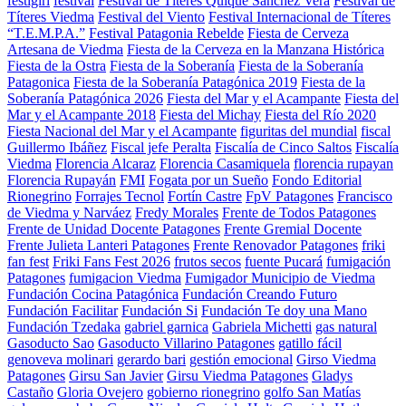
festigirl
festival
Festival de Títeres Quique Sánchez Vera
Festival de
Títeres Viedma
Festival del Viento
Festival Internacional de Títeres
“T.E.M.P.A.”
Festival Patagonia Rebelde
Fiesta de Cerveza
Artesana de Viedma
Fiesta de la Cerveza en la Manzana Histórica
Fiesta de la Ostra
Fiesta de la Soberanía
Fiesta de la Soberanía
Patagonica
Fiesta de la Soberanía Patagónica 2019
Fiesta de la
Soberanía Patagónica 2026
Fiesta del Mar y el Acampante
Fiesta del
Mar y el Acampante 2018
Fiesta del Michay
Fiesta del Río 2020
Fiesta Nacional del Mar y el Acampante
figuritas del mundial
fiscal
Guillermo Ibáñez
Fiscal jefe Peralta
Fiscalía de Cinco Saltos
Fiscalía
Viedma
Florencia Alcaraz
Florencia Casamiquela
florencia rupayan
Florencia Rupayán
FMI
Fogata por un Sueño
Fondo Editorial
Rionegrino
Forrajes Tecnol
Fortín Castre
FpV Patagones
Francisco
de Viedma y Narváez
Fredy Morales
Frente de Todos Patagones
Frente de Unidad Docente Patagones
Frente Gremial Docente
Frente Julieta Lanteri Patagones
Frente Renovador Patagones
friki
fan fest
Friki Fans Fest 2026
frutos secos
fuente Pucará
fumigación
Patagones
fumigacion Viedma
Fumigador Municipio de Viedma
Fundación Cocina Patagónica
Fundación Creando Futuro
Fundación Facilitar
Fundación Si
Fundación Te doy una Mano
Fundación Tzedaka
gabriel garnica
Gabriela Michetti
gas natural
Gasoducto Sao
Gasoducto Villarino Patagones
gatillo fácil
genoveva molinari
gerardo bari
gestión emocional
Girso Viedma
Patagones
Girsu San Javier
Girsu Viedma Patagones
Gladys
Castaño
Gloria Ovejero
gobierno rionegrino
golfo San Matías