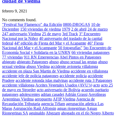
ciudad de Viedma
febrero 9, 2021
No comments found.
"Festival Sur Flamenco" 4ta Edición
0800-DROGAS
10 de
Diciembre
150 viviendas de viedma
1979
2 de abril
24 de marzo
247 aniversario Viedma
25 de mayo
3rd Track
3° Encuentro
Nacional por la Niñez
40 aniversario del traslado de la capital
federal
44º edición de Fiesta del Mar y el Acapamte
46° Fiesta
Nacional del Mar y el Acampante
50 fotografías”
5to Encuentro de
Economía Social y Solidaria en la UNRN
66 viviendas patagones
77 viviendas
911 RN Emergencias
Abel Pintos en Patagones
abigeato
abigeato Patagones
abuso
abuso sexual las grutas
abuso
sexual viedma
abuso Viedma
accidente avioneta villalonga
accidente en plaza San Martin de Viedma
accidente en villalonga
accidente jefe de policia patagones
accidente policia
accidente
Pradere
accidente rotonda islas malvinas
accidente ruta 3 Patagones
accidente villalonga
Aceites Vegetales Usados (AVU’s)
acto
acto 25
de mayo en Stroeder
acto aniversario de Bolivia
acuerdo paritario
patagones
adolescentes
adrian casadei
Adrián Grassi
Aerolíneas
Argentinas Viedma
aeropuerto
AFIP Viedma
Agencia de
Recaudación Tributaria
agencia Télam
agrupación atletica Las
Maras
Agrupación Raúl Alfonsin
aguas rionegrinas
Aguas
Rionegrinas SA
aguinaldo
Ahgzarn
ahogado en el río Negro
Alberto