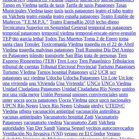
Tango en Viedma
tarifa de taxis
Tarifa de taxis Patagones
Tasas
Municipales Viedma
taser
taxis
taxis patagones
teatro el tubo
teatro
en Valcheta
teatro españa
teatro españa patagones
Teatro Estable de
Muñecos "T.E.M.P.A."
Teatro EstepaRio 2018
techo digno
Tecnicatura Superior en Seguridad General
temporal en patagones
temporal patagones
temporal viedma
temporal-rescate-nieve-reguión
TEP
tito garcia lethal
Todos Tus Muertos
Toma 2 de Enero
toma
santa clara
Tonolec
Toxicomanía Viedma
tragedia en el 22 de Abril
Viedma
tragedia malvinas patagones
Trail Running Día Del Amigo
en Patagones
tránsito
transporte San Blas
trata de personas
Tren
Expreso Rionegrino (TER)
Tren Loco
Tren Patagónico
Tribulacion
tribunal de cuentas
Tribunal Electoral Provincial
Turismo Patagones
Turismo VIedma
Turnos hospital Patagones
u12
UCR
ucr
patagones
ucr viedma
Udocba
Udocba Patagones
Un Lote
Un lote
una vivienda
una Vivienda
Una Vivienda"
UNCo
UNCo Viedma
Unidad Ciudadana Patagones
Unidad Ciudadana Río Negro
unidos
por una vida mejor
Unión Personal
uniones convivenciales
unrn
unter
uocra
uocra patagones
Uocra Viedma
upcn
upcn nacionales
UPCN Río Negro
Upcn Rio Negro
Ushuaia
utedyc
UTEDyC
Viedma
uthgra
vacunación antigripal
vacunación antirrábica
vacunas antigripales
Vacunatorio hospital Zatti
Vacunatorio
Patagones
vacunatorio viedma
Vacunatorio Zatti
Valcheta
autoridades
Van Der Sandt
Vanesa Seguel
vecinos autoconvocados
Ventilación No Invasiva (VNI)
verano en El Cóndor
Verano