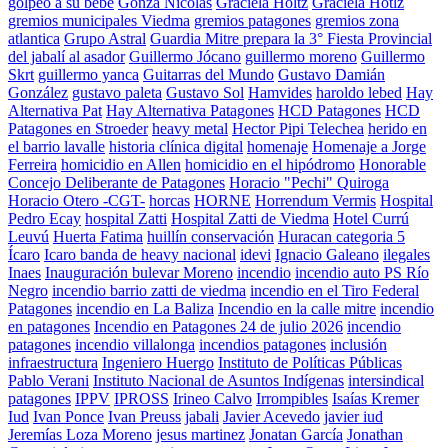
golpeo a su bebe
Gonza Nicolas
Graciela Holtz
Graciela Hotlz
gremios municipales Viedma
gremios patagones
gremios zona
atlantica
Grupo Astral
Guardia Mitre prepara la 3° Fiesta Provincial
del jabalí al asador
Guillermo Jócano
guillermo moreno
Guillermo
Skrt
guillermo yanca
Guitarras del Mundo
Gustavo Damián
González
gustavo paleta
Gustavo Sol
Hamvides
haroldo lebed
Hay
Alternativa Pat
Hay Alternativa Patagones
HCD Patagones
HCD
Patagones en Stroeder
heavy metal
Hector Pipi Telechea
herido en
el barrio lavalle
historia clínica digital
homenaje
Homenaje a Jorge
Ferreira
homicidio en Allen
homicidio en el hipódromo
Honorable
Concejo Deliberante de Patagones
Horacio "Pechi" Quiroga
Horacio Otero -CGT-
horcas
HORNE
Horrendum Vermis
Hospital
Pedro Ecay
hospital Zatti
Hospital Zatti de Viedma
Hotel Currú
Leuvú
Huerta Fatima
huillín conservación
Huracan categoria 5
Ícaro
Icaro banda de heavy nacional
idevi
Ignacio Galeano
ilegales
Inaes
Inauguración bulevar Moreno
incendio
incendio auto PS Río
Negro
incendio barrio zatti de viedma
incendio en el Tiro Federal
Patagones
incendio en La Baliza
Incendio en la calle mitre
incendio
en patagones
Incendio en Patagones 24 de julio 2026
incendio
patagones
incendio villalonga
incendios patagones
inclusión
infraestructura
Ingeniero Huergo
Instituto de Políticas Públicas
Pablo Verani
Instituto Nacional de Asuntos Indígenas
intersindical
patagones
IPPV
IPROSS
Irineo Calvo
Irrompibles
Isaías Kremer
Iud
Ivan Ponce
Ivan Preuss
jabali
Javier Acevedo
javier iud
Jeremías Loza Moreno
jesus martinez
Jonatan García
Jonathan