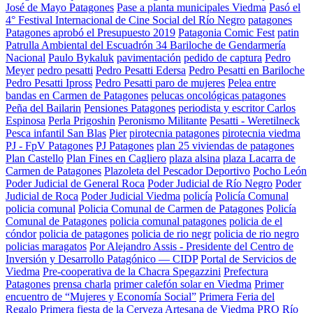
José de Mayo Patagones
Pase a planta municipales Viedma
Pasó el
4° Festival Internacional de Cine Social del Río Negro
patagones
Patagones aprobó el Presupuesto 2019
Patagonia Comic Fest
patin
Patrulla Ambiental del Escuadrón 34 Bariloche de Gendarmería
Nacional
Paulo Bykaluk
pavimentación
pedido de captura
Pedro
Meyer
pedro pesatti
Pedro Pesatti Edersa
Pedro Pesatti en Bariloche
Pedro Pesatti Ipross
Pedro Pesatti paro de mujeres
Pelea entre
bandas en Carmen de Patagones
pelucas oncológicas patagones
Peña del Bailarin
Pensiones Patagones
periodista y escritor Carlos
Espinosa
Perla Prigoshin
Peronismo Militante
Pesatti - Weretilneck
Pesca infantil San Blas
Pier
pirotecnia patagones
pirotecnia viedma
PJ - FpV Patagones
PJ Patagones
plan 25 viviendas de patagones
Plan Castello
Plan Fines en Cagliero
plaza alsina
plaza Lacarra de
Carmen de Patagones
Plazoleta del Pescador Deportivo
Pocho León
Poder Judicial de General Roca
Poder Judicial de Río Negro
Poder
Judicial de Roca
Poder Judicial Viedma
policía
Policía Comunal
policia comunal
Policia Comunal de Carmen de Patagones
Policía
Comunal de Patagones
policia comunal patagones
policia de el
cóndor
policia de patagones
policia de rio negr
policia de rio negro
policias maragatos
Por Alejandro Assis - Presidente del Centro de
Inversión y Desarrollo Patagónico — CIDP
Portal de Servicios de
Viedma
Pre-cooperativa de la Chacra Spegazzini
Prefectura
Patagones
prensa charla
primer calefón solar en Viedma
Primer
encuentro de “Mujeres y Economía Social”
Primera Feria del
Regalo
Primera fiesta de la Cerveza Artesana de Viedma
PRO Río