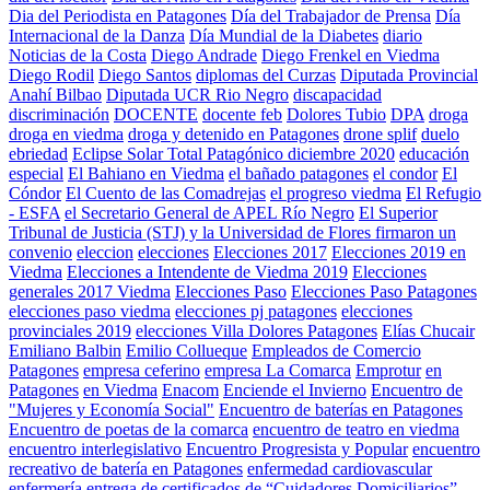
Dia del Periodista en Patagones
Día del Trabajador de Prensa
Día
Internacional de la Danza
Día Mundial de la Diabetes
diario
Noticias de la Costa
Diego Andrade
Diego Frenkel en Viedma
Diego Rodil
Diego Santos
diplomas del Curzas
Diputada Provincial
Anahí Bilbao
Diputada UCR Rio Negro
discapacidad
discriminación
DOCENTE
docente feb
Dolores Tubio
DPA
droga
droga en viedma
droga y detenido en Patagones
drone splif
duelo
ebriedad
Eclipse Solar Total Patagónico diciembre 2020
educación
especial
El Bahiano en Viedma
el bañado patagones
el condor
El
Cóndor
El Cuento de las Comadrejas
el progreso viedma
El Refugio
- ESFA
el Secretario General de APEL Río Negro
El Superior
Tribunal de Justicia (STJ) y la Universidad de Flores firmaron un
convenio
eleccion
elecciones
Elecciones 2017
Elecciones 2019 en
Viedma
Elecciones a Intendente de Viedma 2019
Elecciones
generales 2017 Viedma
Elecciones Paso
Elecciones Paso Patagones
elecciones paso viedma
elecciones pj patagones
elecciones
provinciales 2019
elecciones Villa Dolores Patagones
Elías Chucair
Emiliano Balbin
Emilio Collueque
Empleados de Comercio
Patagones
empresa ceferino
empresa La Comarca
Emprotur
en
Patagones
en Viedma
Enacom
Enciende el Invierno
Encuentro de
"Mujeres y Economía Social"
Encuentro de baterías en Patagones
Encuentro de poetas de la comarca
encuentro de teatro en viedma
encuentro interlegislativo
Encuentro Progresista y Popular
encuentro
recreativo de batería en Patagones
enfermedad cardiovascular
enfermería
entrega de certificados de “Cuidadores Domiciliarios”