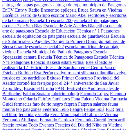
entrega de papas patagones
entrega de ropa municipio de Patagones
EnTV
Entv y Radio Encuentro
epilepsia
Eruca Sativa en Viedma
Escénica Teatro de Grupo
escritor Mario Abel
escritores y escritoras
de la Comarca
Escuela 15
escuela 200
escuela 21 de patagones
escuela 7 de San Blas
Escuela de Arte Alcides Biagetti
escuela de
arte de patagones
Escuela de Educación Técnica n° 1 Patagones
escuela de equitacion de patagones
escuela de guardavidas
Escuela
de Suboficiales y Agentes "Sargento Primero Domingo Salinas" de
Sierra Grande
escuela especial 22
escuela municipal de canotaje
viedma
Escuela Municipal de Patín de Patagones
Escuela
Spegazzini camara
Escuela Técnica de Patagones
Escuela Técnica
N°1 Patagones
Espacio Rakesh
estafa virtual
Este sábado se
realizará la 12º Edición Fiesta de San Juan en el Centro Vasco
Esteban Bullrich
Eva Perón
evalyn rousiot silbana cullumilla
evelyn
rousiot
ex los gardelitos
Exitoso Primer Concurso Provincial del
Asador coronó los festejos por el 244° aniversario de San Javier
Expo Idevi
Ezequiel Urrutia
FAB -Festival de Audiovisuales de
Bariloche-
Fabian Spataro
fabricio balogh
Facundo López
Facundo
Montecino Odarda
Fairfax
familiares
Fana Falcon Viedma
Farmacia
Guidi
farmacias
faro de rio negro
fatpren
Fatpren salarios
fauna
marina
feb patagones
Federico Tello
Fehgra
Felipe Solá
FER
feria
del libro
feria ida y vuelta
Feria Municipal del Libro de Viedma
Fernando Ahillapan
Fernando Cardozo
Fernando Curetti
ferrocarril
festejo revista Todo Eventos
Festejos del Día del Niño en Viedma