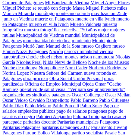
Carmen de Patagones
Mi Bandera de Viedma
Miguel Angel Flores
Miguel Picheto se reunió con Sergio Massa
Miguel Pichetto
miles
Mónica Miranda
monólogo
montecino odarda
movilizacion 25 de
junio en Viedma
muerte en Patagones
muerte en villa lynch
muerto
en Patagones
muerto en villa lynch
Muerto Valcheta
muestra
fotográfica
muestra fotográfica colectiva “50 años
mujer
mujeres
multas
Muncipalidad de Viedma
mundial
Municipalidad de
Patagones
municipalidad de viedma
municipio
Municipio de
Patagones
Murió Juan Manuel de la Sota
museo Cagliero
museo
Emma Nozzi Patagones
Nación
narcocriminalidad viedma
narcotrafico choele choel
nelson montes
nelson namuncura
Nicolás
García
Nicolas Peral
Nilda Nervi de Belloso
Noche de los Museos
Noche de milonga
Nompalidece
Nora Cader
Norberto Rodriguez
Norina Lopez
Nuestra Señora del Carmen
nueva rotonda en
Patagones
obra procrear
Obra Social Unión Personal
obras
paralizadas
Oficina de Empleo Municipal
Ojeda
Omar "Cacho"
Ramirez
operativo de salud visual "Ver para seguir aprendiendo"
organizaciones sindicales patagones
Oscar Collueque
Oscar Meilán
Oscar Veloso
Osvaldo Rampellotto
Pablo Barreno
Pablo Cifuentes
Pablo Diaz
Pablo Melano
Pablo Porcelli
Pablo Soler
Pago de
salarios empleados públicos
pago de salarios patagones
pago de
salarios río negro
Palmieri Alejandro
Paloma Tubio
paola casadei
paraepade
paritarias docente
Paritarias municipales Patagones
Paritarias Patagones
paritarias patagones 2017
Parlamento Juvenil
Patagones
Parque Eolico Villalonga
partido socialista
Pasaje San