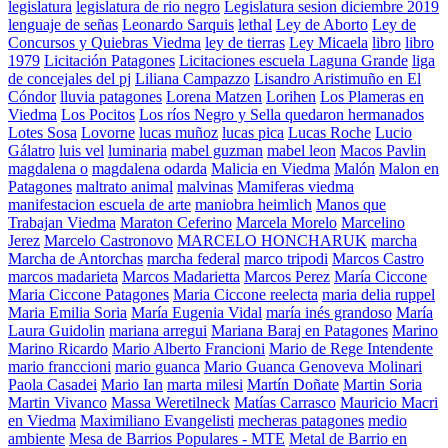
legislatura
legislatura de rio negro
Legislatura sesion diciembre 2019
lenguaje de señas
Leonardo Sarquis
lethal
Ley de Aborto
Ley de
Concursos y Quiebras Viedma
ley de tierras
Ley Micaela
libro
libro
1979
Licitación Patagones
Licitaciones escuela Laguna Grande
liga
de concejales del pj
Liliana Campazzo
Lisandro Aristimuño en El
Cóndor
lluvia patagones
Lorena Matzen
Lorihen
Los Plameras en
Viedma
Los Pocitos
Los ríos Negro y Sella quedaron hermanados
Lotes Sosa
Lovorne
lucas muñoz
lucas pica
Lucas Roche
Lucio
Gálatro
luis vel
luminaria
mabel guzman
mabel leon
Macos Pavlin
magdalena o
magdalena odarda
Malicia en Viedma
Malón
Malon en
Patagones
maltrato animal
malvinas
Mamiferas viedma
manifestacion escuela de arte
maniobra heimlich
Manos que
Trabajan Viedma
Maraton Ceferino
Marcela Morelo
Marcelino
Jerez
Marcelo Castronovo
MARCELO HONCHARUK
marcha
Marcha de Antorchas
marcha federal
marco tripodi
Marcos Castro
marcos madarieta
Marcos Madarietta
Marcos Perez
María Ciccone
Maria Ciccone Patagones
Maria Ciccone reelecta
maria delia ruppel
Maria Emilia Soria
María Eugenia Vidal
maría inés grandoso
María
Laura Guidolin
mariana arregui
Mariana Baraj en Patagones
Marino
Marino Ricardo
Mario Alberto Francioni
Mario de Rege Intendente
mario franccioni
mario guanca
Mario Guanca Genoveva Molinari
Paola Casadei
Mario Ian
marta milesi
Martín Doñate
Martin Soria
Martin Vivanco
Massa Weretilneck
Matías Carrasco
Mauricio Macri
en Viedma
Maximiliano Evangelisti
mecheras patagones
medio
ambiente
Mesa de Barrios Populares - MTE
Metal de Barrio en