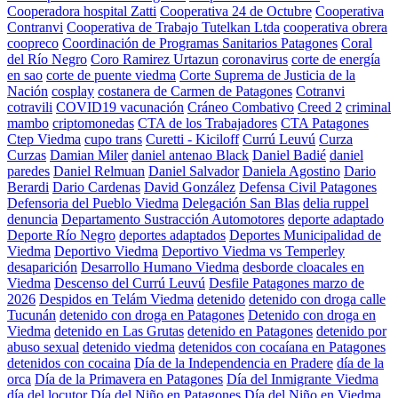
Cooperadora hospital Zatti
Cooperativa 24 de Octubre
Cooperativa
Contranvi
Cooperativa de Trabajo Tutelkan Ltda
cooperativa obrera
coopreco
Coordinación de Programas Sanitarios Patagones
Coral
del Río Negro
Coro Ramirez Urtazun
coronavirus
corte de energía
en sao
corte de puente viedma
Corte Suprema de Justicia de la
Nación
cosplay
costanera de Carmen de Patagones
Cotranvi
cotravili
COVID19 vacunación
Cráneo Combativo
Creed 2
criminal
mambo
criptomonedas
CTA de los Trabajadores
CTA Patagones
Ctep Viedma
cupo trans
Curetti - Kiciloff
Currú Leuvú
Curza
Curzas
Damian Miler
daniel antenao Black
Daniel Badié
daniel
paredes
Daniel Relmuan
Daniel Salvador
Daniela Agostino
Dario
Berardi
Dario Cardenas
David González
Defensa Civil Patagones
Defensoria del Pueblo Viedma
Delegación San Blas
delia ruppel
denuncia
Departamento Sustracción Automotores
deporte adaptado
Deporte Río Negro
deportes adaptados
Deportes Municipalidad de
Viedma
Deportivo Viedma
Deportivo Viedma vs Temperley
desaparición
Desarrollo Humano Viedma
desborde cloacales en
Viedma
Descenso del Currú Leuvú
Desfile Patagones marzo de
2026
Despidos en Telám Viedma
detenido
detenido con droga calle
Tucunán
detenido con droga en Patagones
Detenido con droga en
Viedma
detenido en Las Grutas
detenido en Patagones
detenido por
abuso sexual
detenido viedma
detenidos con cocaíana en Patagones
detenidos con cocaina
Día de la Independencia en Pradere
día de la
orca
Día de la Primavera en Patagones
Día del Inmigrante Viedma
día del locutor
Día del Niño en Patagones
Día del Niño en Viedma