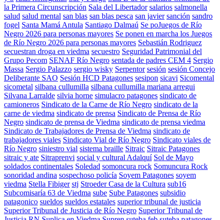
la Primera Circunscripción
Sala del Libertador
salarios
salmonella
salud
salud mental
san blas
san blas pesca
san javier
sanción
sandro
fogel
Santa Mamá Antula
Santiago Dalmaú
Se poJuegos de Río
Negro 2026 para personas mayores
Se ponen en marcha los Juegos
de Río Negro 2026 para personas mayores
Sebastián Rodriguez
secuestran droga en viedma
secuestro
Seguridad Patrimonial del
Grupo Pecom
SENAF Río Negro
sentada de padres CEM 4
Sergio
Massa
Sergio Palazzo
sergio wisky
Serpentor
sesión
sesión Concejo
Deliberante SAO
Sesión HCD Patagones
sesipon
sicavi
Sicomental
sicometal
silbana cullumilla
silbana cullumilla mariana arregui
Silvana Larralde
silvia horne
simulacro patagones
sindicato de
camioneros
Sindicato de la Carne de Río Negro
sindicato de la
carne de viedma
sindicato de prensa
Sindicato de Prensa de Río
Negro
sindicato de prensa de Viedma
sindicato de prensa viedma
Sindicato de Trabajadores de Prensa de Viedma
sindicato de
trabajadores viales
Sindicato Vial de Río Negro
Sindicato viales de
Río Negro
siniestro vial
sistema braille
Sitraic
Sitraic Patagones
sitraic y ate
Sitraprenvi
social y cultural Adalquí
Sol de Mayo
soldados continentales
Soledad
somoncura rock
Somuncura Rock
sonoridad andina
sospechoso policía
Soyem Patagones
soyem
viedma
Stella Fibiger
stj
Stroeder Casa de la Cultura
sub16
Subcomisaría 63 de Viedma
sube
Sube Patagones
subsidio
patagonico
sueldos
sueldos estatales
superior tribunal de justicia
Superior Tribunal de Justicia de Río Negro
Superior Tribunal de
Justicia RN
Suplica en Viedma
Supren
suteba feb
suteba patagones