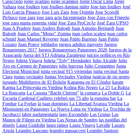
Caracciolo
jorge ocampo
jorge ocampos
Jorge Oscar Lima
Jorge
Vallaza
jose foulkes
jose foulkes damian miler
Jose luis foulkes
José
Luis Garcia Pinasco
Jose Luis Zara
Jose Quintin
Jose Scorolli
Pichuco
jose zara
jose zara acto bicentenario
Jose Zara con Frigerio
jose zara maria eugenia vidal
Jose Zara ProCreAr
José Zara UPSO
Juan A Pradere
Juan Andres Balogh
Juan Antonio Bernardi
Juan
Balogh
Juan Carlos "Mono" Zuniga
juan carlos scalesi
juan carlos
schmid
Juan Manuel Reverter
Juan Pablo Barreno
Juan Pablo
Lozano
Juan Ponce
jubilados
juegos adultos mayores
Juegos
Bonaerenses 2017
Juegos Bonaerenses Patagones 2026
Juegos de la
Araucanía
Jueza del STJ Adriana Zaratiegui
juicios políticos en Río
Negro
Julieta Vinaya
Julieta “Toly” Hernández
Julio Alcalde
Julio
Aro en Carmen de Patagones
julio barcena
Julio Costantino
Junta
Electoral Municipal
junta vecinal 915 viviendas
junta vecinal Santa
Clara
juntas vecinales
Juntas Vecinales Viedma
justicia de rio negro
juzgado Multifueros de El Bolsón
Kapanga en El Cóndor
karate
Karina La Princesita en Viedma
Kolina Río Negro
La 25
La Baliza
La Bancaria
La Casona “Bachi Chironi”
la comarca
La Doble G
La
Escuela Cardenal Cagliero celebró sus 75 año
la esquina bar
La
Fondue
La Forlan
la juan domingo
La Libertad Avanza Viedma
La
Mississippi en Patagones
La Nueva Luna en Viedma
La Trochita de
Jacobacci
labor parlamentaria
lago Escondido
Las Grutas
Las
Manos de Filippi en Viedma
Las Nenas de Sandro
las pastillas del
abuelo
Laura Guidolin
laura ramos
Laura Vinaya
Lavalle
Lazaro
Artola
Leandro Lascano
leandro massaccesi
Leandro Santoro