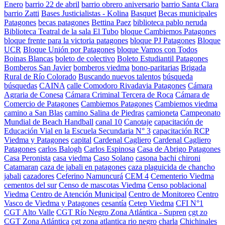
Enero
barrio 22 de abril
barrio obrero aniversario
barrio Santa Clara
barrio Zatti
Bases Justicialistas - Kolina
Basquet
Becas municipales
Patagones
becas patagones
Bettina Paez
biblioteca pablo neruda
Biblioteca Teatral de la sala El Tubo
bloque Cambiemos Patagones
bloque frente para la victoria patagones
bloque PJ Patagones
Bloque
UCR
Bloque Unión por Patagones
bloque Vamos con Todos
Boinas Blancas
boleto de colectivo
Boleto Estudiantil Patagones
Bomberos San Javier
bomberos viedma
bono-paritarias
Brigada
Rural de Río Colorado
Buscando nuevos talentos
búsqueda
búsquedas
CAINA
calle Comodoro Rivadavia Patagones
Cámara
Agraria de Conesa
Cámara Criminal Tercera de Roca
Cámara de
Comercio de Patagones
Cambiemos Patagones
Cambiemos viedma
camino a San Blas
camino Salina de Piedras
camioneta
Campeonato
Mundial de Beach Handball
canal 10
Canotaje
capacitación de
Educación Vial en la Escuela Secundaria N° 3
capacitación RCP
Viedma y Patagones
capital
Cardenal Cagliero
Cardenal Cagliero
Patagones
carlos Balogh
Carlos Espinosa
Casa de Abrigo Patagones
Casa Peronista
casa viedma
Caso Solano
casona bachi chironi
Catamaran
caza de jabali en patagones
caza plaguicida de chancho
jabali
cazadores
Ceferino Namuncurá
CEM 4
Cementerio Viedma
cementos del sur
Censo de mascotas Viedma
Censo poblacional
Viedma
Centro de Atención Municipal
Centro de Monitoreo
Centro
Vasco de Viedma y Patagones
cesantía
Cetep Viedma
CFI N°1
CGT Alto Valle
CGT Río Negro Zona Atlántica - Supren
cgt zo
CGT Zona Atlántica
cgt zona atlantica rio negro
charla
Chichinales