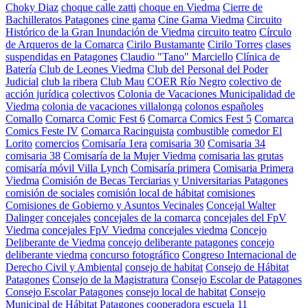
Choky Diaz
choque calle zatti
choque en Viedma
Cierre de
Bachilleratos Patagones
cine gama
Cine Gama Viedma
Circuito
Histórico de la Gran Inundación de Viedma
circuito teatro
Círculo
de Arqueros de la Comarca
Cirilo Bustamante
Cirilo Torres
clases
suspendidas en Patagones
Claudio "Tano" Marciello
Clínica de
Batería
Club de Leones Viedma
Club del Personal del Poder
Judicial
club la ribera
Club Mau
COER Río Negro
colectivo de
acción jurídica
colectivos
Colonia de Vacaciones Municipalidad de
Viedma
colonia de vacaciones villalonga
colonos españoles
Comallo
Comarca Comic Fest 6
Comarca Comics Fest 5
Comarca
Comics Feste IV
Comarca Racinguista
combustible
comedor El
Lorito
comercios
Comisaría 1era
comisaria 30
Comisaria 34
comisaria 38
Comisaría de la Mujer Viedma
comisaria las grutas
comisaría móvil Villa Lynch
Comisaría primera
Comisaria Primera
Viedma
Comisión de Becas Terciarias y Universitarias Patagones
comisión de sociales
comisión local de hábitat
comisiones
Comisiones de Gobierno y Asuntos Vecinales
Concejal Walter
Dalinger
concejales
concejales de la comarca
concejales del FpV
Viedma
concejales FpV Viedma
concejales viedma
Concejo
Deliberante de Viedma
concejo deliberante patagones
concejo
deliberante viedma
concurso fotográfico
Congreso Internacional de
Derecho Civil y Ambiental
consejo de habitat
Consejo de Hábitat
Patagones
Consejo de la Magistratura
Consejo Escolar de Patagones
Consejo Escolar Patagones
consejo local de habitat
Consejo
Municipal de Hábitat Patagones
cooperadora escuela 11