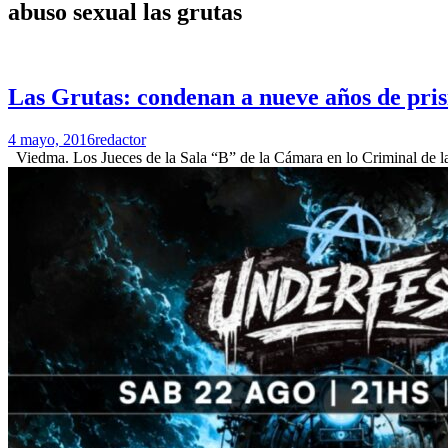
abuso sexual las grutas
Las Grutas: condenan a nueve años de prisi
4 mayo, 2016
redactor
Viedma. Los Jueces de la Sala “B” de la Cámara en lo Criminal de la