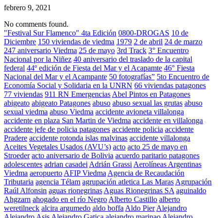
febrero 9, 2021
No comments found.
"Festival Sur Flamenco" 4ta Edición
0800-DROGAS
10 de
Diciembre
150 viviendas de viedma
1979
2 de abril
24 de marzo
247 aniversario Viedma
25 de mayo
3rd Track
3° Encuentro
Nacional por la Niñez
40 aniversario del traslado de la capital
federal
44º edición de Fiesta del Mar y el Acapamte
46° Fiesta
Nacional del Mar y el Acampante
50 fotografías”
5to Encuentro de
Economía Social y Solidaria en la UNRN
66 viviendas patagones
77 viviendas
911 RN Emergencias
Abel Pintos en Patagones
abigeato
abigeato Patagones
abuso
abuso sexual las grutas
abuso
sexual viedma
abuso Viedma
accidente avioneta villalonga
accidente en plaza San Martin de Viedma
accidente en villalonga
accidente jefe de policia patagones
accidente policia
accidente
Pradere
accidente rotonda islas malvinas
accidente villalonga
Aceites Vegetales Usados (AVU’s)
acto
acto 25 de mayo en
Stroeder
acto aniversario de Bolivia
acuerdo paritario patagones
adolescentes
adrian casadei
Adrián Grassi
Aerolíneas Argentinas
Viedma
aeropuerto
AFIP Viedma
Agencia de Recaudación
Tributaria
agencia Télam
agrupación atletica Las Maras
Agrupación
Raúl Alfonsin
aguas rionegrinas
Aguas Rionegrinas SA
aguinaldo
Ahgzarn
ahogado en el río Negro
Alberto Castillo
alberto
weretilneck
alcira argumedo
aldo boffa
Aldo Pier
Alejandro
Alejandro Asis
Alejandro Gatica
alejandro marinao
Alejandro