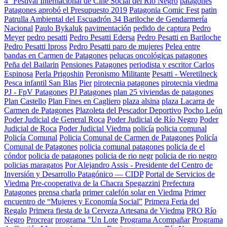
4° Festival Internacional de Cine Social del Río Negro
patagones
Patagones aprobó el Presupuesto 2019
Patagonia Comic Fest
patin
Patrulla Ambiental del Escuadrón 34 Bariloche de Gendarmería
Nacional
Paulo Bykaluk
pavimentación
pedido de captura
Pedro
Meyer
pedro pesatti
Pedro Pesatti Edersa
Pedro Pesatti en Bariloche
Pedro Pesatti Ipross
Pedro Pesatti paro de mujeres
Pelea entre
bandas en Carmen de Patagones
pelucas oncológicas patagones
Peña del Bailarin
Pensiones Patagones
periodista y escritor Carlos
Espinosa
Perla Prigoshin
Peronismo Militante
Pesatti - Weretilneck
Pesca infantil San Blas
Pier
pirotecnia patagones
pirotecnia viedma
PJ - FpV Patagones
PJ Patagones
plan 25 viviendas de patagones
Plan Castello
Plan Fines en Cagliero
plaza alsina
plaza Lacarra de
Carmen de Patagones
Plazoleta del Pescador Deportivo
Pocho León
Poder Judicial de General Roca
Poder Judicial de Río Negro
Poder
Judicial de Roca
Poder Judicial Viedma
policía
policia comunal
Policía Comunal
Policia Comunal de Carmen de Patagones
Policía
Comunal de Patagones
policia comunal patagones
policia de el
cóndor
policia de patagones
policia de rio negr
policia de rio negro
policias maragatos
Por Alejandro Assis - Presidente del Centro de
Inversión y Desarrollo Patagónico — CIDP
Portal de Servicios de
Viedma
Pre-cooperativa de la Chacra Spegazzini
Prefectura
Patagones
prensa charla
primer calefón solar en Viedma
Primer
encuentro de “Mujeres y Economía Social”
Primera Feria del
Regalo
Primera fiesta de la Cerveza Artesana de Viedma
PRO Río
Negro
Procrear
programa "Un Lote
Programa Acompañar
Programa