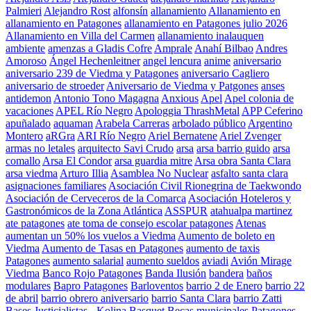
Palmieri
Alejandro Rost
alfonsín
allanamiento
Allanamiento en
allanamiento en Patagones
allanamiento en Patagones julio 2026
Allanamiento en Villa del Carmen
allanamiento inalauquen
ambiente
amenzas a Gladis Cofre
Amprale
Anahí Bilbao
Andres
Amoroso
Ángel Hechenleitner
angel lencura
anime
aniversario
aniversario 239 de Viedma y Patagones
aniversario Cagliero
aniversario de stroeder
Aniversario de Viedma y Patgones
anses
antidemon
Antonio Tono Magagna
Anxious
Apel
Apel colonia de
vacaciones
APEL Río Negro
Apologgia ThrashMetal
APP Ceferino
apuñalado
aquaman
Arabela Carreras
arbolado público
Argentino
Montero
aRGra
ARI Río Negro
Ariel Bernatene
Ariel Zvenger
armas no letales
arquitecto Savi Crudo
arsa
arsa barrio guido
arsa
comallo
Arsa El Condor
arsa guardia mitre
Arsa obra Santa Clara
arsa viedma
Arturo Illia
Asamblea No Nuclear
asfalto santa clara
asignaciones familiares
Asociación Civil Rionegrina de Taekwondo
Asociación de Cerveceros de la Comarca
Asociación Hoteleros y
Gastronómicos de la Zona Atlántica
ASSPUR
atahualpa martinez
ate patagones
ate toma de consejo escolar patagones
Atenas
aumentan un 50% los vuelos a Viedma
Aumento de boleto en
Viedma
Aumento de Tasas en Patagones
aumento de taxis
Patagones
aumento salarial
aumento sueldos
aviadi
Avión Mirage
Viedma
Banco Rojo Patagones
Banda Ilusión
bandera
baños
modulares
Bapro Patagones
Barloventos
barrio 2 de Enero
barrio 22
de abril
barrio obrero aniversario
barrio Santa Clara
barrio Zatti
Bases Justicialistas - Kolina
Basquet
Becas municipales Patagones