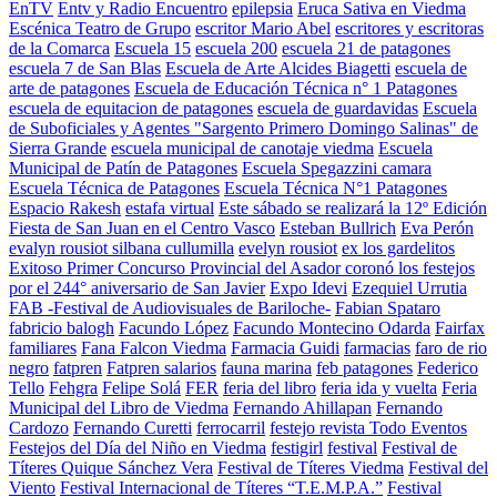
EnTV
Entv y Radio Encuentro
epilepsia
Eruca Sativa en Viedma
Escénica Teatro de Grupo
escritor Mario Abel
escritores y escritoras
de la Comarca
Escuela 15
escuela 200
escuela 21 de patagones
escuela 7 de San Blas
Escuela de Arte Alcides Biagetti
escuela de
arte de patagones
Escuela de Educación Técnica n° 1 Patagones
escuela de equitacion de patagones
escuela de guardavidas
Escuela
de Suboficiales y Agentes "Sargento Primero Domingo Salinas" de
Sierra Grande
escuela municipal de canotaje viedma
Escuela
Municipal de Patín de Patagones
Escuela Spegazzini camara
Escuela Técnica de Patagones
Escuela Técnica N°1 Patagones
Espacio Rakesh
estafa virtual
Este sábado se realizará la 12º Edición
Fiesta de San Juan en el Centro Vasco
Esteban Bullrich
Eva Perón
evalyn rousiot silbana cullumilla
evelyn rousiot
ex los gardelitos
Exitoso Primer Concurso Provincial del Asador coronó los festejos
por el 244° aniversario de San Javier
Expo Idevi
Ezequiel Urrutia
FAB -Festival de Audiovisuales de Bariloche-
Fabian Spataro
fabricio balogh
Facundo López
Facundo Montecino Odarda
Fairfax
familiares
Fana Falcon Viedma
Farmacia Guidi
farmacias
faro de rio
negro
fatpren
Fatpren salarios
fauna marina
feb patagones
Federico
Tello
Fehgra
Felipe Solá
FER
feria del libro
feria ida y vuelta
Feria
Municipal del Libro de Viedma
Fernando Ahillapan
Fernando
Cardozo
Fernando Curetti
ferrocarril
festejo revista Todo Eventos
Festejos del Día del Niño en Viedma
festigirl
festival
Festival de
Títeres Quique Sánchez Vera
Festival de Títeres Viedma
Festival del
Viento
Festival Internacional de Títeres “T.E.M.P.A.”
Festival