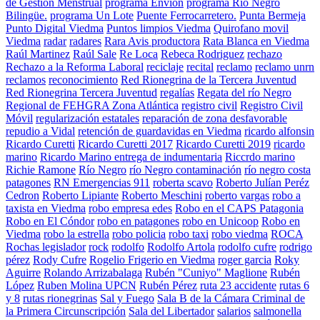
de Gestión Menstrual
programa Envion
programa Río Negro
Bilingüe.
programa Un Lote
Puente Ferrocarretero.
Punta Bermeja
Punto Digital Viedma
Puntos limpios Viedma
Quirofano movil
Viedma
radar
radares
Rara Avis productora
Rata Blanca en Viedma
Raúl Martinez
Raúl Sale
Re Loca
Rebeca Rodriguez
rechazo
Rechazo a la Reforma Laboral
reciclaje
recital
reclamo
reclamo unrn
reclamos
reconocimiento
Red Rionegrina de la Tercera Juventud
Red Rionegrina Tercera Juventud
regalías
Regata del río Negro
Regional de FEHGRA Zona Atlántica
registro civil
Registro Civil
Móvil
regularización estatales
reparación de zona desfavorable
repudio a Vidal
retención de guardavidas en Viedma
ricardo alfonsin
Ricardo Curetti
Ricardo Curetti 2017
Ricardo Curetti 2019
ricardo
marino
Ricardo Marino entrega de indumentaria
Riccrdo marino
Richie Ramone
Río Negro
río Negro contaminación
río negro costa
patagones
RN Emergencias 911
roberta scavo
Roberto Julían Peréz
Cedron
Roberto Lipiante
Roberto Meschini
roberto vargas
robo a
taxista en Viedma
robo empresa edes
Robo en el CAPS Patagonia
Robo en El Cóndor
robo en patagones
robo en Unicoop
Robo en
Viedma
robo la estrella
robo policia
robo taxi
robo viedma
ROCA
Rochas legislador
rock
rodolfo
Rodolfo Artola
rodolfo cufre
rodrigo
pérez
Rody Cufre
Rogelio Frigerio en Viedma
roger garcia
Roky
Aguirre
Rolando Arrizabalaga
Rubén "Cuniyo" Maglione
Rubén
López
Ruben Molina UPCN
Rubén Pérez
ruta 23 accidente
rutas 6
y 8
rutas rionegrinas
Sal y Fuego
Sala B de la Cámara Criminal de
la Primera Circunscripción
Sala del Libertador
salarios
salmonella