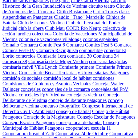
Bachilleratos Patagones
cine gama
Cine Gama Viedma
Circuito
Histórico de la Gran Inundación de Viedma
circuito teatro
Círculo
de Arqueros de la Comarca
Cirilo Bustamante
Cirilo Torres
clases
suspendidas en Patagones
Claudio "Tano" Marciello
Clínica de
Batería
Club de Leones Viedma
Club del Personal del Poder
Judicial
club la ribera
Club Mau
COER Río Negro
colectivo de
acción jurídica
colectivos
Colonia de Vacaciones Municipalidad de
Viedma
colonia de vacaciones villalonga
colonos españoles
Comallo
Comarca Comic Fest 6
Comarca Comics Fest 5
Comarca
Comics Feste IV
Comarca Racinguista
combustible
comedor El
Lorito
comercios
Comisaría 1era
comisaria 30
Comisaria 34
comisaria 38
Comisaría de la Mujer Viedma
comisaria las grutas
comisaría móvil Villa Lynch
Comisaría primera
Comisaria Primera
Viedma
Comisión de Becas Terciarias y Universitarias Patagones
comisión de sociales
comisión local de hábitat
comisiones
Comisiones de Gobierno y Asuntos Vecinales
Concejal Walter
Dalinger
concejales
concejales de la comarca
concejales del FpV
Viedma
concejales FpV Viedma
concejales viedma
Concejo
Deliberante de Viedma
concejo deliberante patagones
concejo
deliberante viedma
concurso fotográfico
Congreso Internacional de
Derecho Civil y Ambiental
consejo de habitat
Consejo de Hábitat
Patagones
Consejo de la Magistratura
Consejo Escolar de Patagones
Consejo Escolar Patagones
consejo local de habitat
Consejo
Municipal de Hábitat Patagones
cooperadora escuela 11
Cooperadora hospital Zatti
Cooperativa 24 de Octubre
Cooperativa