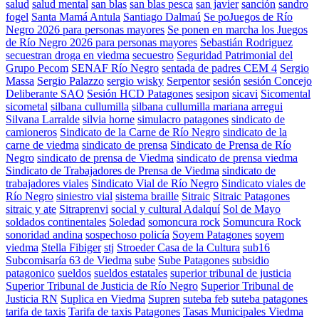
salud
salud mental
san blas
san blas pesca
san javier
sanción
sandro
fogel
Santa Mamá Antula
Santiago Dalmaú
Se poJuegos de Río
Negro 2026 para personas mayores
Se ponen en marcha los Juegos
de Río Negro 2026 para personas mayores
Sebastián Rodriguez
secuestran droga en viedma
secuestro
Seguridad Patrimonial del
Grupo Pecom
SENAF Río Negro
sentada de padres CEM 4
Sergio
Massa
Sergio Palazzo
sergio wisky
Serpentor
sesión
sesión Concejo
Deliberante SAO
Sesión HCD Patagones
sesipon
sicavi
Sicomental
sicometal
silbana cullumilla
silbana cullumilla mariana arregui
Silvana Larralde
silvia horne
simulacro patagones
sindicato de
camioneros
Sindicato de la Carne de Río Negro
sindicato de la
carne de viedma
sindicato de prensa
Sindicato de Prensa de Río
Negro
sindicato de prensa de Viedma
sindicato de prensa viedma
Sindicato de Trabajadores de Prensa de Viedma
sindicato de
trabajadores viales
Sindicato Vial de Río Negro
Sindicato viales de
Río Negro
siniestro vial
sistema braille
Sitraic
Sitraic Patagones
sitraic y ate
Sitraprenvi
social y cultural Adalquí
Sol de Mayo
soldados continentales
Soledad
somoncura rock
Somuncura Rock
sonoridad andina
sospechoso policía
Soyem Patagones
soyem
viedma
Stella Fibiger
stj
Stroeder Casa de la Cultura
sub16
Subcomisaría 63 de Viedma
sube
Sube Patagones
subsidio
patagonico
sueldos
sueldos estatales
superior tribunal de justicia
Superior Tribunal de Justicia de Río Negro
Superior Tribunal de
Justicia RN
Suplica en Viedma
Supren
suteba feb
suteba patagones
tarifa de taxis
Tarifa de taxis Patagones
Tasas Municipales Viedma