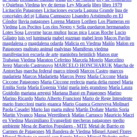
y Quiebras Viedma
ley de tierras
Ley Micaela
libro
libro 1979
Licitación Patagones
Licitaciones escuela Laguna Grande
liga de
concejales del pj
Liliana Campazzo
Lisandro Aristimuño en El
Cóndor
lluvia patagones
Lorena Matzen
Lorihen
Los Plameras en
Viedma
Los Pocitos
Los ríos Negro y Sella quedaron hermanados
Lotes Sosa
Lovorne
lucas muñoz
lucas pica
Lucas Roche
Lucio
Gálatro
luis vel
luminaria
mabel guzman
mabel leon
Macos Pavlin
magdalena o
magdalena odarda
Malicia en Viedma
Malón
Malon en
Patagones
maltrato animal
malvinas
Mamiferas viedma
manifestacion escuela de arte
maniobra heimlich
Manos que
Trabajan Viedma
Maraton Ceferino
Marcela Morelo
Marcelino
Jerez
Marcelo Castronovo
MARCELO HONCHARUK
Marcha de
Antorchas
marcha federal
marco tripodi
Marcos Castro
marcos
madarieta
Marcos Madarietta
Marcos Perez
María Ciccone
Maria
Ciccone Patagones
Maria Ciccone reelecta
maria delia ruppel
Maria
Emilia Soria
María Eugenia Vidal
maría inés grandoso
María Laura
Guidolin
mariana arregui
Mariana Baraj en Patagones
Marino
Marino Ricardo
Mario Alberto Francioni
Mario de Rege Intendente
mario franccioni
mario guanca
Mario Guanca Genoveva Molinari
Paola Casadei
Mario Ian
marta milesi
Martín Doñate
Martin Soria
Martin Vivanco
Massa Weretilneck
Matías Carrasco
Mauricio Macri
en Viedma
Maximiliano Evangelisti
mecheras patagones
medio
ambiente
Mesa de Barrios Populares - MTE
Metal de Barrio en
Carmen de Patagones
Mi Bandera de Viedma
Miguel Angel Flores
Miguel Picheto se reunió con Sergio Massa
Miguel Pichetto
miles