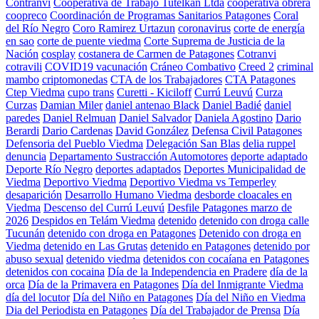
Contranvi
Cooperativa de Trabajo Tutelkan Ltda
cooperativa obrera
coopreco
Coordinación de Programas Sanitarios Patagones
Coral
del Río Negro
Coro Ramirez Urtazun
coronavirus
corte de energía
en sao
corte de puente viedma
Corte Suprema de Justicia de la
Nación
cosplay
costanera de Carmen de Patagones
Cotranvi
cotravili
COVID19 vacunación
Cráneo Combativo
Creed 2
criminal
mambo
criptomonedas
CTA de los Trabajadores
CTA Patagones
Ctep Viedma
cupo trans
Curetti - Kiciloff
Currú Leuvú
Curza
Curzas
Damian Miler
daniel antenao Black
Daniel Badié
daniel
paredes
Daniel Relmuan
Daniel Salvador
Daniela Agostino
Dario
Berardi
Dario Cardenas
David González
Defensa Civil Patagones
Defensoria del Pueblo Viedma
Delegación San Blas
delia ruppel
denuncia
Departamento Sustracción Automotores
deporte adaptado
Deporte Río Negro
deportes adaptados
Deportes Municipalidad de
Viedma
Deportivo Viedma
Deportivo Viedma vs Temperley
desaparición
Desarrollo Humano Viedma
desborde cloacales en
Viedma
Descenso del Currú Leuvú
Desfile Patagones marzo de
2026
Despidos en Telám Viedma
detenido
detenido con droga calle
Tucunán
detenido con droga en Patagones
Detenido con droga en
Viedma
detenido en Las Grutas
detenido en Patagones
detenido por
abuso sexual
detenido viedma
detenidos con cocaíana en Patagones
detenidos con cocaina
Día de la Independencia en Pradere
día de la
orca
Día de la Primavera en Patagones
Día del Inmigrante Viedma
día del locutor
Día del Niño en Patagones
Día del Niño en Viedma
Dia del Periodista en Patagones
Día del Trabajador de Prensa
Día