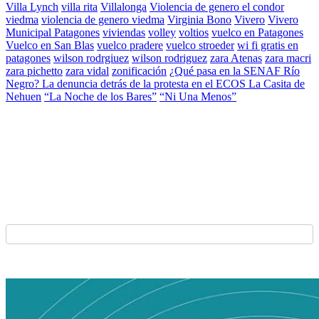
Villa Lynch
villa rita
Villalonga
Violencia de genero el condor
viedma
violencia de genero viedma
Virginia Bono
Vivero
Vivero
Municipal Patagones
viviendas
volley
voltios
vuelco en Patagones
Vuelco en San Blas
vuelco pradere
vuelco stroeder
wi fi gratis en
patagones
wilson rodrgiuez
wilson rodriguez
zara Atenas
zara macri
zara pichetto
zara vidal
zonificación
¿Qué pasa en la SENAF Río
Negro? La denuncia detrás de la protesta en el ECOS La Casita de
Nehuen
“La Noche de los Bares”
“Ni Una Menos”