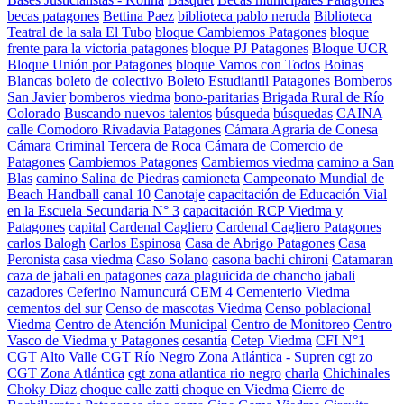
becas patagones
Bettina Paez
biblioteca pablo neruda
Biblioteca
Teatral de la sala El Tubo
bloque Cambiemos Patagones
bloque
frente para la victoria patagones
bloque PJ Patagones
Bloque UCR
Bloque Unión por Patagones
bloque Vamos con Todos
Boinas
Blancas
boleto de colectivo
Boleto Estudiantil Patagones
Bomberos
San Javier
bomberos viedma
bono-paritarias
Brigada Rural de Río
Colorado
Buscando nuevos talentos
búsqueda
búsquedas
CAINA
calle Comodoro Rivadavia Patagones
Cámara Agraria de Conesa
Cámara Criminal Tercera de Roca
Cámara de Comercio de
Patagones
Cambiemos Patagones
Cambiemos viedma
camino a San
Blas
camino Salina de Piedras
camioneta
Campeonato Mundial de
Beach Handball
canal 10
Canotaje
capacitación de Educación Vial
en la Escuela Secundaria N° 3
capacitación RCP Viedma y
Patagones
capital
Cardenal Cagliero
Cardenal Cagliero Patagones
carlos Balogh
Carlos Espinosa
Casa de Abrigo Patagones
Casa
Peronista
casa viedma
Caso Solano
casona bachi chironi
Catamaran
caza de jabali en patagones
caza plaguicida de chancho jabali
cazadores
Ceferino Namuncurá
CEM 4
Cementerio Viedma
cementos del sur
Censo de mascotas Viedma
Censo poblacional
Viedma
Centro de Atención Municipal
Centro de Monitoreo
Centro
Vasco de Viedma y Patagones
cesantía
Cetep Viedma
CFI N°1
CGT Alto Valle
CGT Río Negro Zona Atlántica - Supren
cgt zo
CGT Zona Atlántica
cgt zona atlantica rio negro
charla
Chichinales
Choky Diaz
choque calle zatti
choque en Viedma
Cierre de