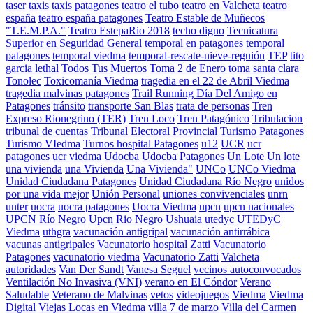
taser
taxis
taxis patagones
teatro el tubo
teatro en Valcheta
teatro
españa
teatro españa patagones
Teatro Estable de Muñecos
"T.E.M.P.A."
Teatro EstepaRio 2018
techo digno
Tecnicatura
Superior en Seguridad General
temporal en patagones
temporal
patagones
temporal viedma
temporal-rescate-nieve-reguión
TEP
tito
garcia lethal
Todos Tus Muertos
Toma 2 de Enero
toma santa clara
Tonolec
Toxicomanía Viedma
tragedia en el 22 de Abril Viedma
tragedia malvinas patagones
Trail Running Día Del Amigo en
Patagones
tránsito
transporte San Blas
trata de personas
Tren
Expreso Rionegrino (TER)
Tren Loco
Tren Patagónico
Tribulacion
tribunal de cuentas
Tribunal Electoral Provincial
Turismo Patagones
Turismo VIedma
Turnos hospital Patagones
u12
UCR
ucr
patagones
ucr viedma
Udocba
Udocba Patagones
Un Lote
Un lote
una vivienda
una Vivienda
Una Vivienda"
UNCo
UNCo Viedma
Unidad Ciudadana Patagones
Unidad Ciudadana Río Negro
unidos
por una vida mejor
Unión Personal
uniones convivenciales
unrn
unter
uocra
uocra patagones
Uocra Viedma
upcn
upcn nacionales
UPCN Río Negro
Upcn Rio Negro
Ushuaia
utedyc
UTEDyC
Viedma
uthgra
vacunación antigripal
vacunación antirrábica
vacunas antigripales
Vacunatorio hospital Zatti
Vacunatorio
Patagones
vacunatorio viedma
Vacunatorio Zatti
Valcheta
autoridades
Van Der Sandt
Vanesa Seguel
vecinos autoconvocados
Ventilación No Invasiva (VNI)
verano en El Cóndor
Verano
Saludable
Veterano de Malvinas
vetos
videojuegos
Viedma
Viedma
Digital
Viejas Locas en Viedma
villa 7 de marzo
Villa del Carmen