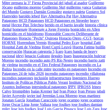
Mitre prepara la 3° Fiesta Provincial del jabalí al asador
Guillermo
Jócano
guillermo moreno
Guillermo Skrt
guillermo yanca
Guitarras
del Mundo
Gustavo Damián González
gustavo paleta
Gustavo Sol
Hamvides
haroldo lebed
Hay Alternativa Pat
Hay Alternativa
Patagones
HCD Patagones
HCD Patagones en Stroeder
heavy
metal
Hector Pipi Telechea
herido en el barrio lavalle
historia clínica
digital
homenaje
Homenaje a Jorge Ferreira
homicidio en Allen
homicidio en el hipódromo
Honorable Concejo Deliberante de
Patagones
Horacio "Pechi" Quiroga
Horacio Otero -CGT-
horcas
HORNE
Horrendum Vermis
Hospital Pedro Ecay
hospital Zatti
Hospital Zatti de Viedma
Hotel Currú Leuvú
Huerta Fatima
huillín
conservación
Huracan categoria 5
Ícaro
Icaro banda de heavy
nacional
idevi
Ignacio Galeano
ilegales
Inaes
Inauguración bulevar
Moreno
incendio
incendio auto PS Río Negro
incendio barrio zatti
de viedma
incendio en el Tiro Federal Patagones
incendio en La
Baliza
Incendio en la calle mitre
incendio en patagones
Incendio en
Patagones 24 de julio 2026
incendio patagones
incendio villalonga
incendios patagones
inclusión
infraestructura
Ingeniero Huergo
Instituto de Políticas Públicas Pablo Verani
Instituto Nacional de
Asuntos Indígenas
intersindical patagones
IPPV
IPROSS
Irineo
Calvo
Irrompibles
Isaías Kremer
Iud
Ivan Ponce
Ivan Preuss
jabali
Javier Acevedo
javier iud
Jeremías Loza Moreno
jesus martinez
Jonatan García
Jonathan Caracciolo
jorge ocampo
jorge ocampos
Jorge Oscar Lima
Jorge Vallaza
jose foulkes
jose foulkes damian
miler
Jose luis foulkes
José Luis Garcia Pinasco
Jose Luis Zara
Jose