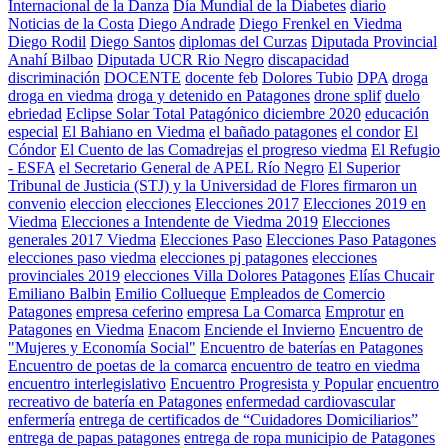
Internacional de la Danza
Día Mundial de la Diabetes
diario
Noticias de la Costa
Diego Andrade
Diego Frenkel en Viedma
Diego Rodil
Diego Santos
diplomas del Curzas
Diputada Provincial
Anahí Bilbao
Diputada UCR Rio Negro
discapacidad
discriminación
DOCENTE
docente feb
Dolores Tubio
DPA
droga
droga en viedma
droga y detenido en Patagones
drone splif
duelo
ebriedad
Eclipse Solar Total Patagónico diciembre 2020
educación
especial
El Bahiano en Viedma
el bañado patagones
el condor
El
Cóndor
El Cuento de las Comadrejas
el progreso viedma
El Refugio
- ESFA
el Secretario General de APEL Río Negro
El Superior
Tribunal de Justicia (STJ) y la Universidad de Flores firmaron un
convenio
eleccion
elecciones
Elecciones 2017
Elecciones 2019 en
Viedma
Elecciones a Intendente de Viedma 2019
Elecciones
generales 2017 Viedma
Elecciones Paso
Elecciones Paso Patagones
elecciones paso viedma
elecciones pj patagones
elecciones
provinciales 2019
elecciones Villa Dolores Patagones
Elías Chucair
Emiliano Balbin
Emilio Collueque
Empleados de Comercio
Patagones
empresa ceferino
empresa La Comarca
Emprotur
en
Patagones
en Viedma
Enacom
Enciende el Invierno
Encuentro de
"Mujeres y Economía Social"
Encuentro de baterías en Patagones
Encuentro de poetas de la comarca
encuentro de teatro en viedma
encuentro interlegislativo
Encuentro Progresista y Popular
encuentro
recreativo de batería en Patagones
enfermedad cardiovascular
enfermería
entrega de certificados de “Cuidadores Domiciliarios”
entrega de papas patagones
entrega de ropa municipio de Patagones