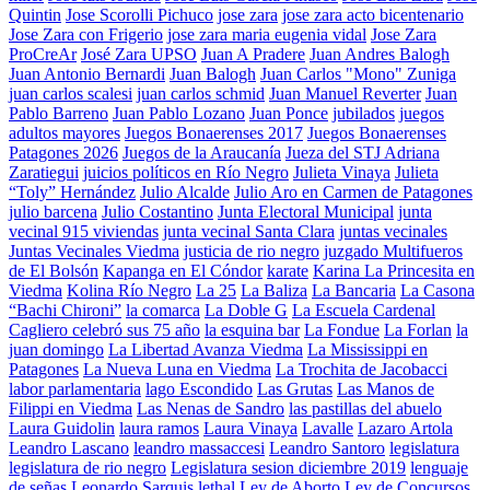
Quintin
Jose Scorolli Pichuco
jose zara
jose zara acto bicentenario
Jose Zara con Frigerio
jose zara maria eugenia vidal
Jose Zara
ProCreAr
José Zara UPSO
Juan A Pradere
Juan Andres Balogh
Juan Antonio Bernardi
Juan Balogh
Juan Carlos "Mono" Zuniga
juan carlos scalesi
juan carlos schmid
Juan Manuel Reverter
Juan
Pablo Barreno
Juan Pablo Lozano
Juan Ponce
jubilados
juegos
adultos mayores
Juegos Bonaerenses 2017
Juegos Bonaerenses
Patagones 2026
Juegos de la Araucanía
Jueza del STJ Adriana
Zaratiegui
juicios políticos en Río Negro
Julieta Vinaya
Julieta
“Toly” Hernández
Julio Alcalde
Julio Aro en Carmen de Patagones
julio barcena
Julio Costantino
Junta Electoral Municipal
junta
vecinal 915 viviendas
junta vecinal Santa Clara
juntas vecinales
Juntas Vecinales Viedma
justicia de rio negro
juzgado Multifueros
de El Bolsón
Kapanga en El Cóndor
karate
Karina La Princesita en
Viedma
Kolina Río Negro
La 25
La Baliza
La Bancaria
La Casona
“Bachi Chironi”
la comarca
La Doble G
La Escuela Cardenal
Cagliero celebró sus 75 año
la esquina bar
La Fondue
La Forlan
la
juan domingo
La Libertad Avanza Viedma
La Mississippi en
Patagones
La Nueva Luna en Viedma
La Trochita de Jacobacci
labor parlamentaria
lago Escondido
Las Grutas
Las Manos de
Filippi en Viedma
Las Nenas de Sandro
las pastillas del abuelo
Laura Guidolin
laura ramos
Laura Vinaya
Lavalle
Lazaro Artola
Leandro Lascano
leandro massaccesi
Leandro Santoro
legislatura
legislatura de rio negro
Legislatura sesion diciembre 2019
lenguaje
de señas
Leonardo Sarquis
lethal
Ley de Aborto
Ley de Concursos