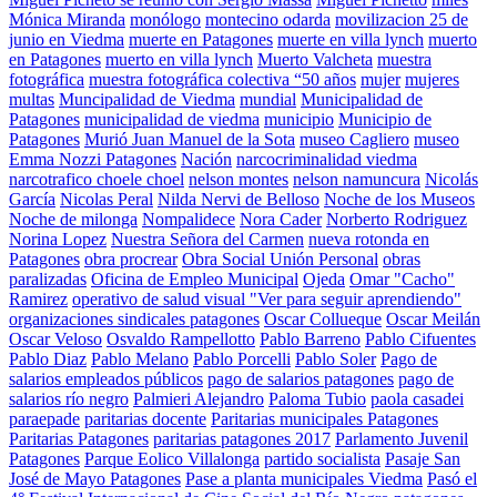
Mónica Miranda
monólogo
montecino odarda
movilizacion 25 de
junio en Viedma
muerte en Patagones
muerte en villa lynch
muerto
en Patagones
muerto en villa lynch
Muerto Valcheta
muestra
fotográfica
muestra fotográfica colectiva “50 años
mujer
mujeres
multas
Muncipalidad de Viedma
mundial
Municipalidad de
Patagones
municipalidad de viedma
municipio
Municipio de
Patagones
Murió Juan Manuel de la Sota
museo Cagliero
museo
Emma Nozzi Patagones
Nación
narcocriminalidad viedma
narcotrafico choele choel
nelson montes
nelson namuncura
Nicolás
García
Nicolas Peral
Nilda Nervi de Belloso
Noche de los Museos
Noche de milonga
Nompalidece
Nora Cader
Norberto Rodriguez
Norina Lopez
Nuestra Señora del Carmen
nueva rotonda en
Patagones
obra procrear
Obra Social Unión Personal
obras
paralizadas
Oficina de Empleo Municipal
Ojeda
Omar "Cacho"
Ramirez
operativo de salud visual "Ver para seguir aprendiendo"
organizaciones sindicales patagones
Oscar Collueque
Oscar Meilán
Oscar Veloso
Osvaldo Rampellotto
Pablo Barreno
Pablo Cifuentes
Pablo Diaz
Pablo Melano
Pablo Porcelli
Pablo Soler
Pago de
salarios empleados públicos
pago de salarios patagones
pago de
salarios río negro
Palmieri Alejandro
Paloma Tubio
paola casadei
paraepade
paritarias docente
Paritarias municipales Patagones
Paritarias Patagones
paritarias patagones 2017
Parlamento Juvenil
Patagones
Parque Eolico Villalonga
partido socialista
Pasaje San
José de Mayo Patagones
Pase a planta municipales Viedma
Pasó el