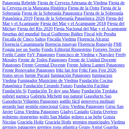
Patagonia Rebelde
Fiesta de Cerveza Artesana de Viedma
Fiesta de
la Cerveza en la Manzana Histórica
Fiesta de la Ostra
Fiesta de la
Soberanía
Fiesta de la Soberanía Patagonica
Fiesta de la Soberanía
Patagónica 2019
Fiesta de la Soberanía Patagónica 2026
Fiesta del
Mar y el Acampante
Fiesta del Mar y el Acampante 2018
Fiesta del
Michay
Fiesta del Río 2020
Fiesta Nacional del Mar y el Acampante
figuritas del mundial
fiscal Guillermo Ibáñez
Fiscal jefe Peralta
Fiscalía de Cinco Saltos
Fiscalía Viedma
Florencia Alcaraz
Florencia Casamiquela
florencia rupayan
Florencia Rupayán
FMI
Fogata por un Sueño
Fondo Editorial Rionegrino
Forrajes Tecnol
Fortín Castre
FpV Patagones
Francisco de Viedma y Narváez
Fredy
Morales
Frente de Todos Patagones
Frente de Unidad Docente
Patagones
Frente Gremial Docente
Frente Julieta Lanteri Patagones
Frente Renovador Patagones
friki fan fest
Friki Fans Fest 2026
frutos secos
fuente Pucará
fumigación Patagones
fumigacion
Viedma
Fumigador Municipio de Viedma
Fundación Cocina
Patagónica
Fundación Creando Futuro
Fundación Facilitar
Fundación Si
Fundación Te doy una Mano
Fundación Tzedaka
gabriel garnica
Gabriela Michetti
gas natural
Gasoducto Sao
Gasoducto Villarino Patagones
gatillo fácil
genoveva molinari
gerardo bari
gestión emocional
Girso Viedma Patagones
Girsu San
Javier
Girsu Viedma Patagones
Gladys Castaño
Gloria Ovejero
gobierno rionegrino
golfo San Matías
golpeo a su bebe
Gonza
Nicolas
Graciela Holtz
Graciela Hotlz
gremios municipales Viedma
gremios patagones
gremios zona atlantica
Grupo Astral
Guardia