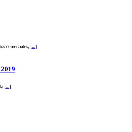
stos comerciales,
[...]
 2019
 la
[...]