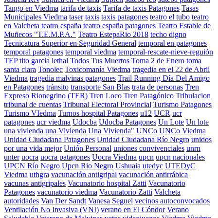
Tango en Viedma
tarifa de taxis
Tarifa de taxis Patagones
Tasas
Municipales Viedma
taser
taxis
taxis patagones
teatro el tubo
teatro
en Valcheta
teatro españa
teatro españa patagones
Teatro Estable de
Muñecos "T.E.M.P.A."
Teatro EstepaRio 2018
techo digno
Tecnicatura Superior en Seguridad General
temporal en patagones
temporal patagones
temporal viedma
temporal-rescate-nieve-reguión
TEP
tito garcia lethal
Todos Tus Muertos
Toma 2 de Enero
toma
santa clara
Tonolec
Toxicomanía Viedma
tragedia en el 22 de Abril
Viedma
tragedia malvinas patagones
Trail Running Día Del Amigo
en Patagones
tránsito
transporte San Blas
trata de personas
Tren
Expreso Rionegrino (TER)
Tren Loco
Tren Patagónico
Tribulacion
tribunal de cuentas
Tribunal Electoral Provincial
Turismo Patagones
Turismo VIedma
Turnos hospital Patagones
u12
UCR
ucr
patagones
ucr viedma
Udocba
Udocba Patagones
Un Lote
Un lote
una vivienda
una Vivienda
Una Vivienda"
UNCo
UNCo Viedma
Unidad Ciudadana Patagones
Unidad Ciudadana Río Negro
unidos
por una vida mejor
Unión Personal
uniones convivenciales
unrn
unter
uocra
uocra patagones
Uocra Viedma
upcn
upcn nacionales
UPCN Río Negro
Upcn Rio Negro
Ushuaia
utedyc
UTEDyC
Viedma
uthgra
vacunación antigripal
vacunación antirrábica
vacunas antigripales
Vacunatorio hospital Zatti
Vacunatorio
Patagones
vacunatorio viedma
Vacunatorio Zatti
Valcheta
autoridades
Van Der Sandt
Vanesa Seguel
vecinos autoconvocados
Ventilación No Invasiva (VNI)
verano en El Cóndor
Verano