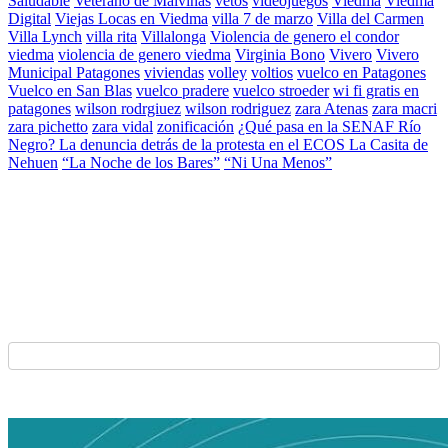
Saludable
Veterano de Malvinas
vetos
videojuegos
Viedma
Viedma
Digital
Viejas Locas en Viedma
villa 7 de marzo
Villa del Carmen
Villa Lynch
villa rita
Villalonga
Violencia de genero el condor
viedma
violencia de genero viedma
Virginia Bono
Vivero
Vivero
Municipal Patagones
viviendas
volley
voltios
vuelco en Patagones
Vuelco en San Blas
vuelco pradere
vuelco stroeder
wi fi gratis en
patagones
wilson rodrgiuez
wilson rodriguez
zara Atenas
zara macri
zara pichetto
zara vidal
zonificación
¿Qué pasa en la SENAF Río
Negro? La denuncia detrás de la protesta en el ECOS La Casita de
Nehuen
“La Noche de los Bares”
“Ni Una Menos”