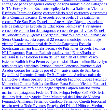
entrega de papas patagones
entrega de ropa municipio de Patagones
EnTV
Entv y Radio Encuentro
epilepsia
Eruca Sativa en Viedma
Escénica Teatro de Grupo
escritor Mario Abel
escritores y escritoras
de la Comarca
Escuela 15
escuela 200
escuela 21 de patagones
escuela 7 de San Blas
Escuela de Arte Alcides Biagetti
escuela de
arte de patagones
Escuela de Educación Técnica n° 1 Patagones
escuela de equitacion de patagones
escuela de guardavidas
Escuela
de Suboficiales y Agentes "Sargento Primero Domingo Salinas" de
Sierra Grande
escuela especial 22
escuela municipal de canotaje
viedma
Escuela Municipal de Patín de Patagones
Escuela
Spegazzini camara
Escuela Técnica de Patagones
Escuela Técnica
N°1 Patagones
Espacio Rakesh
estafa virtual
Este sábado se
realizará la 12º Edición Fiesta de San Juan en el Centro Vasco
Esteban Bullrich
Eva Perón
evalyn rousiot silbana cullumilla
evelyn
rousiot
ex los gardelitos
Exitoso Primer Concurso Provincial del
Asador coronó los festejos por el 244° aniversario de San Javier
Expo Idevi
Ezequiel Urrutia
FAB -Festival de Audiovisuales de
Bariloche-
Fabian Spataro
fabricio balogh
Facundo López
Facundo
Montecino Odarda
Fairfax
familiares
Fana Falcon Viedma
Farmacia
Guidi
farmacias
faro de rio negro
fatpren
Fatpren salarios
fauna
marina
feb patagones
Federico Tello
Fehgra
Felipe Solá
FER
feria
del libro
feria ida y vuelta
Feria Municipal del Libro de Viedma
Fernando Ahillapan
Fernando Cardozo
Fernando Curetti
ferrocarril
festejo revista Todo Eventos
Festejos del Día del Niño en Viedma