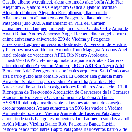
Castillo
alberto weretilneck
alcira argumedo
aldo boffa
Aldo Pier
Alejandro
Alejandro Asis
Alejandro Gatica
alejandro marinao
Alejandro Palmieri
Alejandro Rost
alfonsín
allanamiento
Allanamiento en
allanamiento en Patagones
allanamiento en
Patagones julio 2026
Allanamiento en Villa del Carmen
allanamiento inalauquen
ambiente
amenzas a Gladis Cofre
Amprale
Anahí Bilbao
Andres Amoroso
Ángel Hechenleitner
angel lencura
anime
aniversario
aniversario 239 de Viedma y Patagones
aniversario Cagliero
aniversario de stroeder
Aniversario de Viedma
y Patgones
anses
antidemon
Antonio Tono Magagna
Anxious
Apel
Apel colonia de vacaciones
APEL Río Negro
Apologgia
ThrashMetal
APP Ceferino
apuñalado
aquaman
Arabela Carreras
arbolado público
Argentino Montero
aRGra
ARI Río Negro
Ariel
Bernatene
Ariel Zvenger
armas no letales
arquitecto Savi Crudo
arsa
arsa barrio guido
arsa comallo
Arsa El Condor
arsa guardia mitre
Arsa obra Santa Clara
arsa viedma
Arturo Illia
Asamblea No
Nuclear
asfalto santa clara
asignaciones familiares
Asociación Civil
Rionegrina de Taekwondo
Asociación de Cerveceros de la Comarca
Asociación Hoteleros y Gastronómicos de la Zona Atlántica
ASSPUR
atahualpa martinez
ate patagones
ate toma de consejo
escolar patagones
Atenas
aumentan un 50% los vuelos a Viedma
Aumento de boleto en Viedma
Aumento de Tasas en Patagones
aumento de taxis Patagones
aumento salarial
aumento sueldos
aviadi
Avión Mirage Viedma
Banco Rojo Patagones
Banda Ilusión
bandera
baños modulares
Bapro Patagones
Barloventos
barrio 2 de