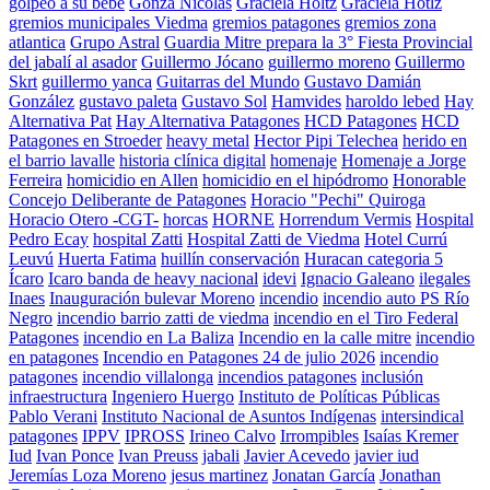
golpeo a su bebe
Gonza Nicolas
Graciela Holtz
Graciela Hotlz
gremios municipales Viedma
gremios patagones
gremios zona
atlantica
Grupo Astral
Guardia Mitre prepara la 3° Fiesta Provincial
del jabalí al asador
Guillermo Jócano
guillermo moreno
Guillermo
Skrt
guillermo yanca
Guitarras del Mundo
Gustavo Damián
González
gustavo paleta
Gustavo Sol
Hamvides
haroldo lebed
Hay
Alternativa Pat
Hay Alternativa Patagones
HCD Patagones
HCD
Patagones en Stroeder
heavy metal
Hector Pipi Telechea
herido en
el barrio lavalle
historia clínica digital
homenaje
Homenaje a Jorge
Ferreira
homicidio en Allen
homicidio en el hipódromo
Honorable
Concejo Deliberante de Patagones
Horacio "Pechi" Quiroga
Horacio Otero -CGT-
horcas
HORNE
Horrendum Vermis
Hospital
Pedro Ecay
hospital Zatti
Hospital Zatti de Viedma
Hotel Currú
Leuvú
Huerta Fatima
huillín conservación
Huracan categoria 5
Ícaro
Icaro banda de heavy nacional
idevi
Ignacio Galeano
ilegales
Inaes
Inauguración bulevar Moreno
incendio
incendio auto PS Río
Negro
incendio barrio zatti de viedma
incendio en el Tiro Federal
Patagones
incendio en La Baliza
Incendio en la calle mitre
incendio
en patagones
Incendio en Patagones 24 de julio 2026
incendio
patagones
incendio villalonga
incendios patagones
inclusión
infraestructura
Ingeniero Huergo
Instituto de Políticas Públicas
Pablo Verani
Instituto Nacional de Asuntos Indígenas
intersindical
patagones
IPPV
IPROSS
Irineo Calvo
Irrompibles
Isaías Kremer
Iud
Ivan Ponce
Ivan Preuss
jabali
Javier Acevedo
javier iud
Jeremías Loza Moreno
jesus martinez
Jonatan García
Jonathan