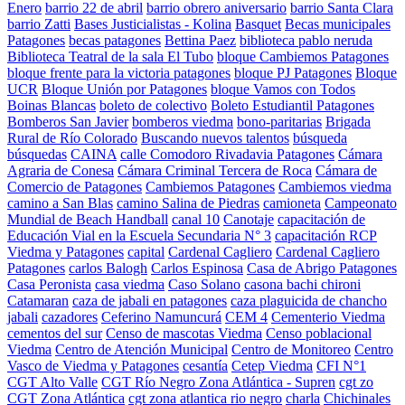
Enero
barrio 22 de abril
barrio obrero aniversario
barrio Santa Clara
barrio Zatti
Bases Justicialistas - Kolina
Basquet
Becas municipales
Patagones
becas patagones
Bettina Paez
biblioteca pablo neruda
Biblioteca Teatral de la sala El Tubo
bloque Cambiemos Patagones
bloque frente para la victoria patagones
bloque PJ Patagones
Bloque
UCR
Bloque Unión por Patagones
bloque Vamos con Todos
Boinas Blancas
boleto de colectivo
Boleto Estudiantil Patagones
Bomberos San Javier
bomberos viedma
bono-paritarias
Brigada
Rural de Río Colorado
Buscando nuevos talentos
búsqueda
búsquedas
CAINA
calle Comodoro Rivadavia Patagones
Cámara
Agraria de Conesa
Cámara Criminal Tercera de Roca
Cámara de
Comercio de Patagones
Cambiemos Patagones
Cambiemos viedma
camino a San Blas
camino Salina de Piedras
camioneta
Campeonato
Mundial de Beach Handball
canal 10
Canotaje
capacitación de
Educación Vial en la Escuela Secundaria N° 3
capacitación RCP
Viedma y Patagones
capital
Cardenal Cagliero
Cardenal Cagliero
Patagones
carlos Balogh
Carlos Espinosa
Casa de Abrigo Patagones
Casa Peronista
casa viedma
Caso Solano
casona bachi chironi
Catamaran
caza de jabali en patagones
caza plaguicida de chancho
jabali
cazadores
Ceferino Namuncurá
CEM 4
Cementerio Viedma
cementos del sur
Censo de mascotas Viedma
Censo poblacional
Viedma
Centro de Atención Municipal
Centro de Monitoreo
Centro
Vasco de Viedma y Patagones
cesantía
Cetep Viedma
CFI N°1
CGT Alto Valle
CGT Río Negro Zona Atlántica - Supren
cgt zo
CGT Zona Atlántica
cgt zona atlantica rio negro
charla
Chichinales