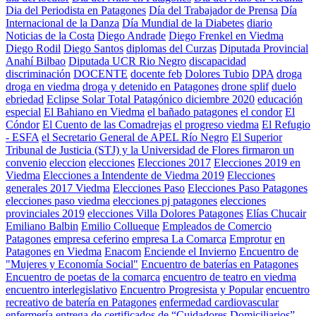
Dia del Periodista en Patagones
Día del Trabajador de Prensa
Día
Internacional de la Danza
Día Mundial de la Diabetes
diario
Noticias de la Costa
Diego Andrade
Diego Frenkel en Viedma
Diego Rodil
Diego Santos
diplomas del Curzas
Diputada Provincial
Anahí Bilbao
Diputada UCR Rio Negro
discapacidad
discriminación
DOCENTE
docente feb
Dolores Tubio
DPA
droga
droga en viedma
droga y detenido en Patagones
drone splif
duelo
ebriedad
Eclipse Solar Total Patagónico diciembre 2020
educación
especial
El Bahiano en Viedma
el bañado patagones
el condor
El
Cóndor
El Cuento de las Comadrejas
el progreso viedma
El Refugio
- ESFA
el Secretario General de APEL Río Negro
El Superior
Tribunal de Justicia (STJ) y la Universidad de Flores firmaron un
convenio
eleccion
elecciones
Elecciones 2017
Elecciones 2019 en
Viedma
Elecciones a Intendente de Viedma 2019
Elecciones
generales 2017 Viedma
Elecciones Paso
Elecciones Paso Patagones
elecciones paso viedma
elecciones pj patagones
elecciones
provinciales 2019
elecciones Villa Dolores Patagones
Elías Chucair
Emiliano Balbin
Emilio Collueque
Empleados de Comercio
Patagones
empresa ceferino
empresa La Comarca
Emprotur
en
Patagones
en Viedma
Enacom
Enciende el Invierno
Encuentro de
"Mujeres y Economía Social"
Encuentro de baterías en Patagones
Encuentro de poetas de la comarca
encuentro de teatro en viedma
encuentro interlegislativo
Encuentro Progresista y Popular
encuentro
recreativo de batería en Patagones
enfermedad cardiovascular
enfermería
entrega de certificados de “Cuidadores Domiciliarios”