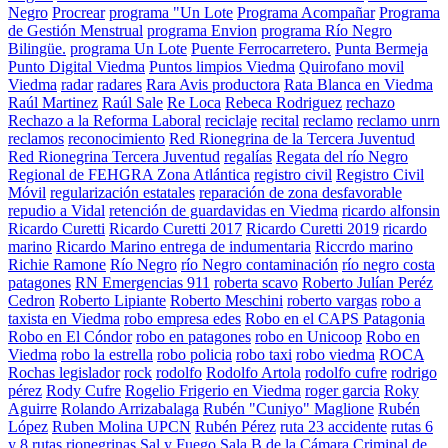
Negro
Procrear
programa "Un Lote
Programa Acompañar
Programa
de Gestión Menstrual
programa Envion
programa Río Negro
Bilingüe.
programa Un Lote
Puente Ferrocarretero.
Punta Bermeja
Punto Digital Viedma
Puntos limpios Viedma
Quirofano movil
Viedma
radar
radares
Rara Avis productora
Rata Blanca en Viedma
Raúl Martinez
Raúl Sale
Re Loca
Rebeca Rodriguez
rechazo
Rechazo a la Reforma Laboral
reciclaje
recital
reclamo
reclamo unrn
reclamos
reconocimiento
Red Rionegrina de la Tercera Juventud
Red Rionegrina Tercera Juventud
regalías
Regata del río Negro
Regional de FEHGRA Zona Atlántica
registro civil
Registro Civil
Móvil
regularización estatales
reparación de zona desfavorable
repudio a Vidal
retención de guardavidas en Viedma
ricardo alfonsin
Ricardo Curetti
Ricardo Curetti 2017
Ricardo Curetti 2019
ricardo
marino
Ricardo Marino entrega de indumentaria
Riccrdo marino
Richie Ramone
Río Negro
río Negro contaminación
río negro costa
patagones
RN Emergencias 911
roberta scavo
Roberto Julían Peréz
Cedron
Roberto Lipiante
Roberto Meschini
roberto vargas
robo a
taxista en Viedma
robo empresa edes
Robo en el CAPS Patagonia
Robo en El Cóndor
robo en patagones
robo en Unicoop
Robo en
Viedma
robo la estrella
robo policia
robo taxi
robo viedma
ROCA
Rochas legislador
rock
rodolfo
Rodolfo Artola
rodolfo cufre
rodrigo
pérez
Rody Cufre
Rogelio Frigerio en Viedma
roger garcia
Roky
Aguirre
Rolando Arrizabalaga
Rubén "Cuniyo" Maglione
Rubén
López
Ruben Molina UPCN
Rubén Pérez
ruta 23 accidente
rutas 6
y 8
rutas rionegrinas
Sal y Fuego
Sala B de la Cámara Criminal de