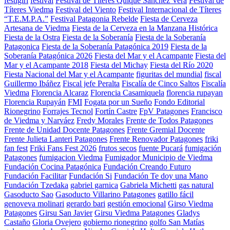
festigirl
festival
Festival de Títeres Quique Sánchez Vera
Festival de
Títeres Viedma
Festival del Viento
Festival Internacional de Títeres
“T.E.M.P.A.”
Festival Patagonia Rebelde
Fiesta de Cerveza
Artesana de Viedma
Fiesta de la Cerveza en la Manzana Histórica
Fiesta de la Ostra
Fiesta de la Soberanía
Fiesta de la Soberanía
Patagonica
Fiesta de la Soberanía Patagónica 2019
Fiesta de la
Soberanía Patagónica 2026
Fiesta del Mar y el Acampante
Fiesta del
Mar y el Acampante 2018
Fiesta del Michay
Fiesta del Río 2020
Fiesta Nacional del Mar y el Acampante
figuritas del mundial
fiscal
Guillermo Ibáñez
Fiscal jefe Peralta
Fiscalía de Cinco Saltos
Fiscalía
Viedma
Florencia Alcaraz
Florencia Casamiquela
florencia rupayan
Florencia Rupayán
FMI
Fogata por un Sueño
Fondo Editorial
Rionegrino
Forrajes Tecnol
Fortín Castre
FpV Patagones
Francisco
de Viedma y Narváez
Fredy Morales
Frente de Todos Patagones
Frente de Unidad Docente Patagones
Frente Gremial Docente
Frente Julieta Lanteri Patagones
Frente Renovador Patagones
friki
fan fest
Friki Fans Fest 2026
frutos secos
fuente Pucará
fumigación
Patagones
fumigacion Viedma
Fumigador Municipio de Viedma
Fundación Cocina Patagónica
Fundación Creando Futuro
Fundación Facilitar
Fundación Si
Fundación Te doy una Mano
Fundación Tzedaka
gabriel garnica
Gabriela Michetti
gas natural
Gasoducto Sao
Gasoducto Villarino Patagones
gatillo fácil
genoveva molinari
gerardo bari
gestión emocional
Girso Viedma
Patagones
Girsu San Javier
Girsu Viedma Patagones
Gladys
Castaño
Gloria Ovejero
gobierno rionegrino
golfo San Matías