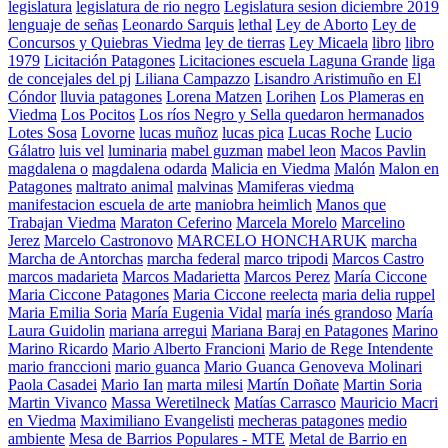
legislatura
legislatura de rio negro
Legislatura sesion diciembre 2019
lenguaje de señas
Leonardo Sarquis
lethal
Ley de Aborto
Ley de
Concursos y Quiebras Viedma
ley de tierras
Ley Micaela
libro
libro
1979
Licitación Patagones
Licitaciones escuela Laguna Grande
liga
de concejales del pj
Liliana Campazzo
Lisandro Aristimuño en El
Cóndor
lluvia patagones
Lorena Matzen
Lorihen
Los Plameras en
Viedma
Los Pocitos
Los ríos Negro y Sella quedaron hermanados
Lotes Sosa
Lovorne
lucas muñoz
lucas pica
Lucas Roche
Lucio
Gálatro
luis vel
luminaria
mabel guzman
mabel leon
Macos Pavlin
magdalena o
magdalena odarda
Malicia en Viedma
Malón
Malon en
Patagones
maltrato animal
malvinas
Mamiferas viedma
manifestacion escuela de arte
maniobra heimlich
Manos que
Trabajan Viedma
Maraton Ceferino
Marcela Morelo
Marcelino
Jerez
Marcelo Castronovo
MARCELO HONCHARUK
marcha
Marcha de Antorchas
marcha federal
marco tripodi
Marcos Castro
marcos madarieta
Marcos Madarietta
Marcos Perez
María Ciccone
Maria Ciccone Patagones
Maria Ciccone reelecta
maria delia ruppel
Maria Emilia Soria
María Eugenia Vidal
maría inés grandoso
María
Laura Guidolin
mariana arregui
Mariana Baraj en Patagones
Marino
Marino Ricardo
Mario Alberto Francioni
Mario de Rege Intendente
mario franccioni
mario guanca
Mario Guanca Genoveva Molinari
Paola Casadei
Mario Ian
marta milesi
Martín Doñate
Martin Soria
Martin Vivanco
Massa Weretilneck
Matías Carrasco
Mauricio Macri
en Viedma
Maximiliano Evangelisti
mecheras patagones
medio
ambiente
Mesa de Barrios Populares - MTE
Metal de Barrio en