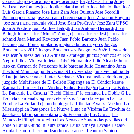
Caracciolo
jorge ocampo
jorge ocampos
Jorge Oscar Lima
Jorge
Vallaza
jose foulkes
jose foulkes damian miler
Jose luis foulkes
José
Luis Garcia Pinasco
Jose Luis Zara
Jose Quintin
Jose Scorolli
Pichuco
jose zara
jose zara acto bicentenario
Jose Zara con Frigerio
jose zara maria eugenia vidal
Jose Zara ProCreAr
José Zara UPSO
Juan A Pradere
Juan Andres Balogh
Juan Antonio Bernardi
Juan
Balogh
Juan Carlos "Mono" Zuniga
juan carlos scalesi
juan carlos
schmid
Juan Manuel Reverter
Juan Pablo Barreno
Juan Pablo
Lozano
Juan Ponce
jubilados
juegos adultos mayores
Juegos
Bonaerenses 2017
Juegos Bonaerenses Patagones 2026
Juegos de la
Araucanía
Jueza del STJ Adriana Zaratiegui
juicios políticos en Río
Negro
Julieta Vinaya
Julieta “Toly” Hernández
Julio Alcalde
Julio
Aro en Carmen de Patagones
julio barcena
Julio Costantino
Junta
Electoral Municipal
junta vecinal 915 viviendas
junta vecinal Santa
Clara
juntas vecinales
Juntas Vecinales Viedma
justicia de rio negro
juzgado Multifueros de El Bolsón
Kapanga en El Cóndor
karate
Karina La Princesita en Viedma
Kolina Río Negro
La 25
La Baliza
La Bancaria
La Casona “Bachi Chironi”
la comarca
La Doble G
La
Escuela Cardenal Cagliero celebró sus 75 año
la esquina bar
La
Fondue
La Forlan
la juan domingo
La Libertad Avanza Viedma
La
Mississippi en Patagones
La Nueva Luna en Viedma
La Trochita de
Jacobacci
labor parlamentaria
lago Escondido
Las Grutas
Las
Manos de Filippi en Viedma
Las Nenas de Sandro
las pastillas del
abuelo
Laura Guidolin
laura ramos
Laura Vinaya
Lavalle
Lazaro
Artola
Leandro Lascano
leandro massaccesi
Leandro Santoro