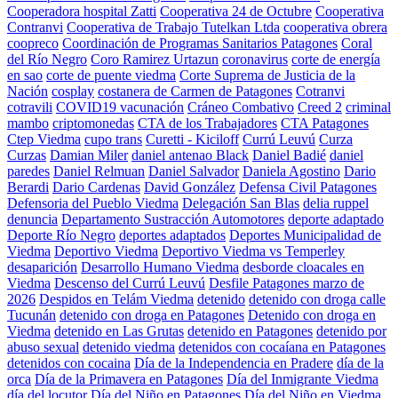
Cooperadora hospital Zatti
Cooperativa 24 de Octubre
Cooperativa
Contranvi
Cooperativa de Trabajo Tutelkan Ltda
cooperativa obrera
coopreco
Coordinación de Programas Sanitarios Patagones
Coral
del Río Negro
Coro Ramirez Urtazun
coronavirus
corte de energía
en sao
corte de puente viedma
Corte Suprema de Justicia de la
Nación
cosplay
costanera de Carmen de Patagones
Cotranvi
cotravili
COVID19 vacunación
Cráneo Combativo
Creed 2
criminal
mambo
criptomonedas
CTA de los Trabajadores
CTA Patagones
Ctep Viedma
cupo trans
Curetti - Kiciloff
Currú Leuvú
Curza
Curzas
Damian Miler
daniel antenao Black
Daniel Badié
daniel
paredes
Daniel Relmuan
Daniel Salvador
Daniela Agostino
Dario
Berardi
Dario Cardenas
David González
Defensa Civil Patagones
Defensoria del Pueblo Viedma
Delegación San Blas
delia ruppel
denuncia
Departamento Sustracción Automotores
deporte adaptado
Deporte Río Negro
deportes adaptados
Deportes Municipalidad de
Viedma
Deportivo Viedma
Deportivo Viedma vs Temperley
desaparición
Desarrollo Humano Viedma
desborde cloacales en
Viedma
Descenso del Currú Leuvú
Desfile Patagones marzo de
2026
Despidos en Telám Viedma
detenido
detenido con droga calle
Tucunán
detenido con droga en Patagones
Detenido con droga en
Viedma
detenido en Las Grutas
detenido en Patagones
detenido por
abuso sexual
detenido viedma
detenidos con cocaíana en Patagones
detenidos con cocaina
Día de la Independencia en Pradere
día de la
orca
Día de la Primavera en Patagones
Día del Inmigrante Viedma
día del locutor
Día del Niño en Patagones
Día del Niño en Viedma