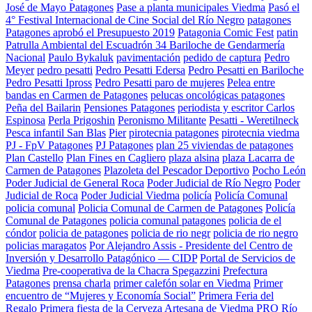
José de Mayo Patagones
Pase a planta municipales Viedma
Pasó el
4° Festival Internacional de Cine Social del Río Negro
patagones
Patagones aprobó el Presupuesto 2019
Patagonia Comic Fest
patin
Patrulla Ambiental del Escuadrón 34 Bariloche de Gendarmería
Nacional
Paulo Bykaluk
pavimentación
pedido de captura
Pedro
Meyer
pedro pesatti
Pedro Pesatti Edersa
Pedro Pesatti en Bariloche
Pedro Pesatti Ipross
Pedro Pesatti paro de mujeres
Pelea entre
bandas en Carmen de Patagones
pelucas oncológicas patagones
Peña del Bailarin
Pensiones Patagones
periodista y escritor Carlos
Espinosa
Perla Prigoshin
Peronismo Militante
Pesatti - Weretilneck
Pesca infantil San Blas
Pier
pirotecnia patagones
pirotecnia viedma
PJ - FpV Patagones
PJ Patagones
plan 25 viviendas de patagones
Plan Castello
Plan Fines en Cagliero
plaza alsina
plaza Lacarra de
Carmen de Patagones
Plazoleta del Pescador Deportivo
Pocho León
Poder Judicial de General Roca
Poder Judicial de Río Negro
Poder
Judicial de Roca
Poder Judicial Viedma
policía
Policía Comunal
policia comunal
Policia Comunal de Carmen de Patagones
Policía
Comunal de Patagones
policia comunal patagones
policia de el
cóndor
policia de patagones
policia de rio negr
policia de rio negro
policias maragatos
Por Alejandro Assis - Presidente del Centro de
Inversión y Desarrollo Patagónico — CIDP
Portal de Servicios de
Viedma
Pre-cooperativa de la Chacra Spegazzini
Prefectura
Patagones
prensa charla
primer calefón solar en Viedma
Primer
encuentro de “Mujeres y Economía Social”
Primera Feria del
Regalo
Primera fiesta de la Cerveza Artesana de Viedma
PRO Río