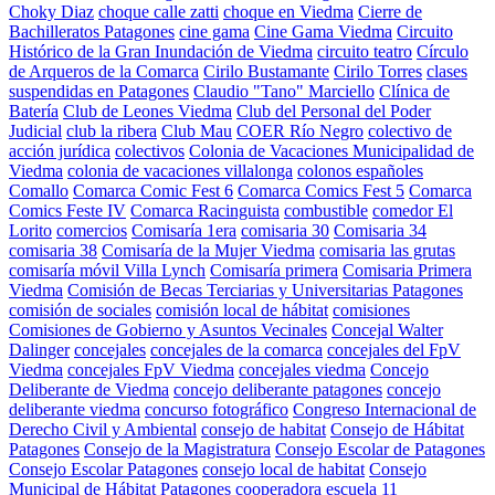
Choky Diaz
choque calle zatti
choque en Viedma
Cierre de
Bachilleratos Patagones
cine gama
Cine Gama Viedma
Circuito
Histórico de la Gran Inundación de Viedma
circuito teatro
Círculo
de Arqueros de la Comarca
Cirilo Bustamante
Cirilo Torres
clases
suspendidas en Patagones
Claudio "Tano" Marciello
Clínica de
Batería
Club de Leones Viedma
Club del Personal del Poder
Judicial
club la ribera
Club Mau
COER Río Negro
colectivo de
acción jurídica
colectivos
Colonia de Vacaciones Municipalidad de
Viedma
colonia de vacaciones villalonga
colonos españoles
Comallo
Comarca Comic Fest 6
Comarca Comics Fest 5
Comarca
Comics Feste IV
Comarca Racinguista
combustible
comedor El
Lorito
comercios
Comisaría 1era
comisaria 30
Comisaria 34
comisaria 38
Comisaría de la Mujer Viedma
comisaria las grutas
comisaría móvil Villa Lynch
Comisaría primera
Comisaria Primera
Viedma
Comisión de Becas Terciarias y Universitarias Patagones
comisión de sociales
comisión local de hábitat
comisiones
Comisiones de Gobierno y Asuntos Vecinales
Concejal Walter
Dalinger
concejales
concejales de la comarca
concejales del FpV
Viedma
concejales FpV Viedma
concejales viedma
Concejo
Deliberante de Viedma
concejo deliberante patagones
concejo
deliberante viedma
concurso fotográfico
Congreso Internacional de
Derecho Civil y Ambiental
consejo de habitat
Consejo de Hábitat
Patagones
Consejo de la Magistratura
Consejo Escolar de Patagones
Consejo Escolar Patagones
consejo local de habitat
Consejo
Municipal de Hábitat Patagones
cooperadora escuela 11