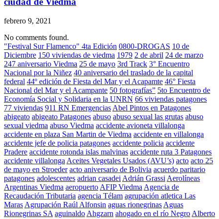
ciudad de Viedma
febrero 9, 2021
No comments found.
"Festival Sur Flamenco" 4ta Edición
0800-DROGAS
10 de
Diciembre
150 viviendas de viedma
1979
2 de abril
24 de marzo
247 aniversario Viedma
25 de mayo
3rd Track
3° Encuentro
Nacional por la Niñez
40 aniversario del traslado de la capital
federal
44º edición de Fiesta del Mar y el Acapamte
46° Fiesta
Nacional del Mar y el Acampante
50 fotografías”
5to Encuentro de
Economía Social y Solidaria en la UNRN
66 viviendas patagones
77 viviendas
911 RN Emergencias
Abel Pintos en Patagones
abigeato
abigeato Patagones
abuso
abuso sexual las grutas
abuso
sexual viedma
abuso Viedma
accidente avioneta villalonga
accidente en plaza San Martin de Viedma
accidente en villalonga
accidente jefe de policia patagones
accidente policia
accidente
Pradere
accidente rotonda islas malvinas
accidente ruta 3 Patagones
accidente villalonga
Aceites Vegetales Usados (AVU’s)
acto
acto 25
de mayo en Stroeder
acto aniversario de Bolivia
acuerdo paritario
patagones
adolescentes
adrian casadei
Adrián Grassi
Aerolíneas
Argentinas Viedma
aeropuerto
AFIP Viedma
Agencia de
Recaudación Tributaria
agencia Télam
agrupación atletica Las
Maras
Agrupación Raúl Alfonsin
aguas rionegrinas
Aguas
Rionegrinas SA
aguinaldo
Ahgzarn
ahogado en el río Negro
Alberto