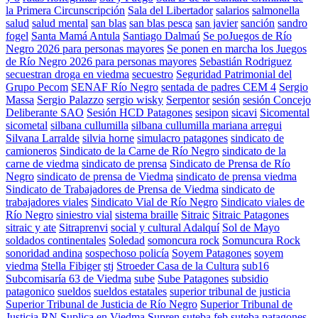
la Primera Circunscripción
Sala del Libertador
salarios
salmonella
salud
salud mental
san blas
san blas pesca
san javier
sanción
sandro
fogel
Santa Mamá Antula
Santiago Dalmaú
Se poJuegos de Río
Negro 2026 para personas mayores
Se ponen en marcha los Juegos
de Río Negro 2026 para personas mayores
Sebastián Rodriguez
secuestran droga en viedma
secuestro
Seguridad Patrimonial del
Grupo Pecom
SENAF Río Negro
sentada de padres CEM 4
Sergio
Massa
Sergio Palazzo
sergio wisky
Serpentor
sesión
sesión Concejo
Deliberante SAO
Sesión HCD Patagones
sesipon
sicavi
Sicomental
sicometal
silbana cullumilla
silbana cullumilla mariana arregui
Silvana Larralde
silvia horne
simulacro patagones
sindicato de
camioneros
Sindicato de la Carne de Río Negro
sindicato de la
carne de viedma
sindicato de prensa
Sindicato de Prensa de Río
Negro
sindicato de prensa de Viedma
sindicato de prensa viedma
Sindicato de Trabajadores de Prensa de Viedma
sindicato de
trabajadores viales
Sindicato Vial de Río Negro
Sindicato viales de
Río Negro
siniestro vial
sistema braille
Sitraic
Sitraic Patagones
sitraic y ate
Sitraprenvi
social y cultural Adalquí
Sol de Mayo
soldados continentales
Soledad
somoncura rock
Somuncura Rock
sonoridad andina
sospechoso policía
Soyem Patagones
soyem
viedma
Stella Fibiger
stj
Stroeder Casa de la Cultura
sub16
Subcomisaría 63 de Viedma
sube
Sube Patagones
subsidio
patagonico
sueldos
sueldos estatales
superior tribunal de justicia
Superior Tribunal de Justicia de Río Negro
Superior Tribunal de
Justicia RN
Suplica en Viedma
Supren
suteba feb
suteba patagones