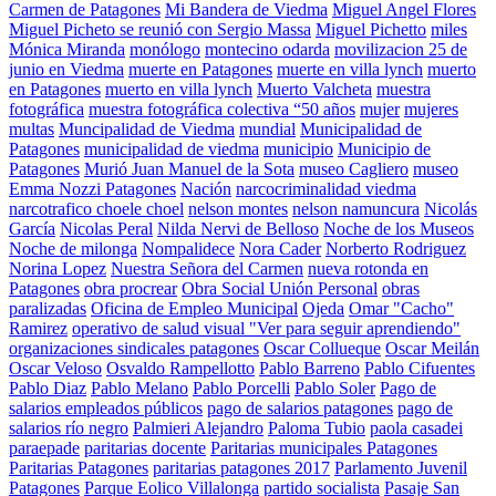
Carmen de Patagones
Mi Bandera de Viedma
Miguel Angel Flores
Miguel Picheto se reunió con Sergio Massa
Miguel Pichetto
miles
Mónica Miranda
monólogo
montecino odarda
movilizacion 25 de
junio en Viedma
muerte en Patagones
muerte en villa lynch
muerto
en Patagones
muerto en villa lynch
Muerto Valcheta
muestra
fotográfica
muestra fotográfica colectiva “50 años
mujer
mujeres
multas
Muncipalidad de Viedma
mundial
Municipalidad de
Patagones
municipalidad de viedma
municipio
Municipio de
Patagones
Murió Juan Manuel de la Sota
museo Cagliero
museo
Emma Nozzi Patagones
Nación
narcocriminalidad viedma
narcotrafico choele choel
nelson montes
nelson namuncura
Nicolás
García
Nicolas Peral
Nilda Nervi de Belloso
Noche de los Museos
Noche de milonga
Nompalidece
Nora Cader
Norberto Rodriguez
Norina Lopez
Nuestra Señora del Carmen
nueva rotonda en
Patagones
obra procrear
Obra Social Unión Personal
obras
paralizadas
Oficina de Empleo Municipal
Ojeda
Omar "Cacho"
Ramirez
operativo de salud visual "Ver para seguir aprendiendo"
organizaciones sindicales patagones
Oscar Collueque
Oscar Meilán
Oscar Veloso
Osvaldo Rampellotto
Pablo Barreno
Pablo Cifuentes
Pablo Diaz
Pablo Melano
Pablo Porcelli
Pablo Soler
Pago de
salarios empleados públicos
pago de salarios patagones
pago de
salarios río negro
Palmieri Alejandro
Paloma Tubio
paola casadei
paraepade
paritarias docente
Paritarias municipales Patagones
Paritarias Patagones
paritarias patagones 2017
Parlamento Juvenil
Patagones
Parque Eolico Villalonga
partido socialista
Pasaje San