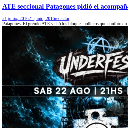
ATE seccional Patagones pidió el acompaña
21 junio, 2016
21 junio, 2016
redactor
Patagones. El gremio ATE visitó los bloques políticos que conforman