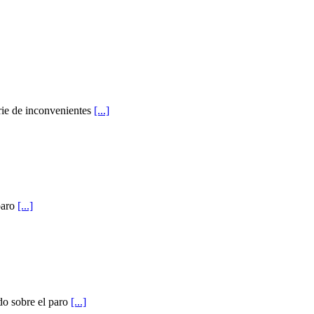
rie de inconvenientes
[...]
paro
[...]
do sobre el paro
[...]