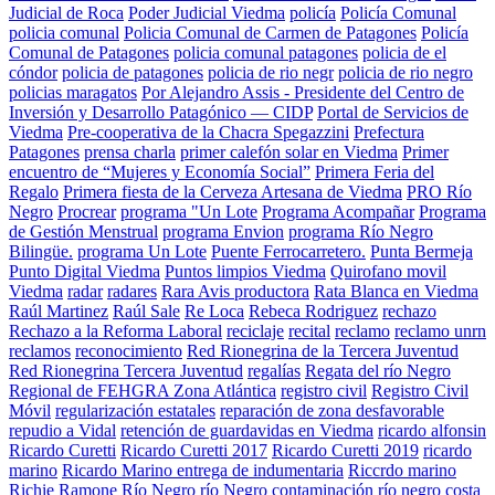
Judicial de Roca
Poder Judicial Viedma
policía
Policía Comunal
policia comunal
Policia Comunal de Carmen de Patagones
Policía
Comunal de Patagones
policia comunal patagones
policia de el
cóndor
policia de patagones
policia de rio negr
policia de rio negro
policias maragatos
Por Alejandro Assis - Presidente del Centro de
Inversión y Desarrollo Patagónico — CIDP
Portal de Servicios de
Viedma
Pre-cooperativa de la Chacra Spegazzini
Prefectura
Patagones
prensa charla
primer calefón solar en Viedma
Primer
encuentro de “Mujeres y Economía Social”
Primera Feria del
Regalo
Primera fiesta de la Cerveza Artesana de Viedma
PRO Río
Negro
Procrear
programa "Un Lote
Programa Acompañar
Programa
de Gestión Menstrual
programa Envion
programa Río Negro
Bilingüe.
programa Un Lote
Puente Ferrocarretero.
Punta Bermeja
Punto Digital Viedma
Puntos limpios Viedma
Quirofano movil
Viedma
radar
radares
Rara Avis productora
Rata Blanca en Viedma
Raúl Martinez
Raúl Sale
Re Loca
Rebeca Rodriguez
rechazo
Rechazo a la Reforma Laboral
reciclaje
recital
reclamo
reclamo unrn
reclamos
reconocimiento
Red Rionegrina de la Tercera Juventud
Red Rionegrina Tercera Juventud
regalías
Regata del río Negro
Regional de FEHGRA Zona Atlántica
registro civil
Registro Civil
Móvil
regularización estatales
reparación de zona desfavorable
repudio a Vidal
retención de guardavidas en Viedma
ricardo alfonsin
Ricardo Curetti
Ricardo Curetti 2017
Ricardo Curetti 2019
ricardo
marino
Ricardo Marino entrega de indumentaria
Riccrdo marino
Richie Ramone
Río Negro
río Negro contaminación
río negro costa