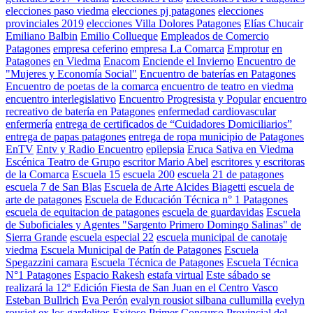
elecciones paso viedma
elecciones pj patagones
elecciones
provinciales 2019
elecciones Villa Dolores Patagones
Elías Chucair
Emiliano Balbin
Emilio Collueque
Empleados de Comercio
Patagones
empresa ceferino
empresa La Comarca
Emprotur
en
Patagones
en Viedma
Enacom
Enciende el Invierno
Encuentro de
"Mujeres y Economía Social"
Encuentro de baterías en Patagones
Encuentro de poetas de la comarca
encuentro de teatro en viedma
encuentro interlegislativo
Encuentro Progresista y Popular
encuentro
recreativo de batería en Patagones
enfermedad cardiovascular
enfermería
entrega de certificados de “Cuidadores Domiciliarios”
entrega de papas patagones
entrega de ropa municipio de Patagones
EnTV
Entv y Radio Encuentro
epilepsia
Eruca Sativa en Viedma
Escénica Teatro de Grupo
escritor Mario Abel
escritores y escritoras
de la Comarca
Escuela 15
escuela 200
escuela 21 de patagones
escuela 7 de San Blas
Escuela de Arte Alcides Biagetti
escuela de
arte de patagones
Escuela de Educación Técnica n° 1 Patagones
escuela de equitacion de patagones
escuela de guardavidas
Escuela
de Suboficiales y Agentes "Sargento Primero Domingo Salinas" de
Sierra Grande
escuela especial 22
escuela municipal de canotaje
viedma
Escuela Municipal de Patín de Patagones
Escuela
Spegazzini camara
Escuela Técnica de Patagones
Escuela Técnica
N°1 Patagones
Espacio Rakesh
estafa virtual
Este sábado se
realizará la 12º Edición Fiesta de San Juan en el Centro Vasco
Esteban Bullrich
Eva Perón
evalyn rousiot silbana cullumilla
evelyn
rousiot
ex los gardelitos
Exitoso Primer Concurso Provincial del