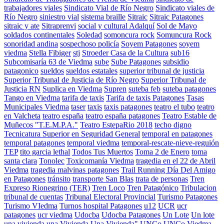
trabajadores viales
Sindicato Vial de Río Negro
Sindicato viales de
Río Negro
siniestro vial
sistema braille
Sitraic
Sitraic Patagones
sitraic y ate
Sitraprenvi
social y cultural Adalquí
Sol de Mayo
soldados continentales
Soledad
somoncura rock
Somuncura Rock
sonoridad andina
sospechoso policía
Soyem Patagones
soyem
viedma
Stella Fibiger
stj
Stroeder Casa de la Cultura
sub16
Subcomisaría 63 de Viedma
sube
Sube Patagones
subsidio
patagonico
sueldos
sueldos estatales
superior tribunal de justicia
Superior Tribunal de Justicia de Río Negro
Superior Tribunal de
Justicia RN
Suplica en Viedma
Supren
suteba feb
suteba patagones
Tango en Viedma
tarifa de taxis
Tarifa de taxis Patagones
Tasas
Municipales Viedma
taser
taxis
taxis patagones
teatro el tubo
teatro
en Valcheta
teatro españa
teatro españa patagones
Teatro Estable de
Muñecos "T.E.M.P.A."
Teatro EstepaRio 2018
techo digno
Tecnicatura Superior en Seguridad General
temporal en patagones
temporal patagones
temporal viedma
temporal-rescate-nieve-reguión
TEP
tito garcia lethal
Todos Tus Muertos
Toma 2 de Enero
toma
santa clara
Tonolec
Toxicomanía Viedma
tragedia en el 22 de Abril
Viedma
tragedia malvinas patagones
Trail Running Día Del Amigo
en Patagones
tránsito
transporte San Blas
trata de personas
Tren
Expreso Rionegrino (TER)
Tren Loco
Tren Patagónico
Tribulacion
tribunal de cuentas
Tribunal Electoral Provincial
Turismo Patagones
Turismo VIedma
Turnos hospital Patagones
u12
UCR
ucr
patagones
ucr viedma
Udocba
Udocba Patagones
Un Lote
Un lote
una vivienda
una Vivienda
Una Vivienda"
UNCo
UNCo Viedma