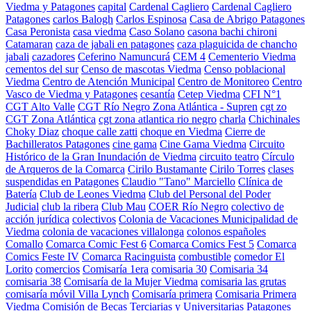
Viedma y Patagones
capital
Cardenal Cagliero
Cardenal Cagliero
Patagones
carlos Balogh
Carlos Espinosa
Casa de Abrigo Patagones
Casa Peronista
casa viedma
Caso Solano
casona bachi chironi
Catamaran
caza de jabali en patagones
caza plaguicida de chancho
jabali
cazadores
Ceferino Namuncurá
CEM 4
Cementerio Viedma
cementos del sur
Censo de mascotas Viedma
Censo poblacional
Viedma
Centro de Atención Municipal
Centro de Monitoreo
Centro
Vasco de Viedma y Patagones
cesantía
Cetep Viedma
CFI N°1
CGT Alto Valle
CGT Río Negro Zona Atlántica - Supren
cgt zo
CGT Zona Atlántica
cgt zona atlantica rio negro
charla
Chichinales
Choky Diaz
choque calle zatti
choque en Viedma
Cierre de
Bachilleratos Patagones
cine gama
Cine Gama Viedma
Circuito
Histórico de la Gran Inundación de Viedma
circuito teatro
Círculo
de Arqueros de la Comarca
Cirilo Bustamante
Cirilo Torres
clases
suspendidas en Patagones
Claudio "Tano" Marciello
Clínica de
Batería
Club de Leones Viedma
Club del Personal del Poder
Judicial
club la ribera
Club Mau
COER Río Negro
colectivo de
acción jurídica
colectivos
Colonia de Vacaciones Municipalidad de
Viedma
colonia de vacaciones villalonga
colonos españoles
Comallo
Comarca Comic Fest 6
Comarca Comics Fest 5
Comarca
Comics Feste IV
Comarca Racinguista
combustible
comedor El
Lorito
comercios
Comisaría 1era
comisaria 30
Comisaria 34
comisaria 38
Comisaría de la Mujer Viedma
comisaria las grutas
comisaría móvil Villa Lynch
Comisaría primera
Comisaria Primera
Viedma
Comisión de Becas Terciarias y Universitarias Patagones