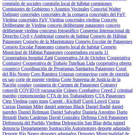
comisión de sociales
comisión local de hábitat
comisiones
Comisiones de Gobierno y Asuntos Vecinales
Concejal Walter
Dalinger
concejales
concejales de la comarca
concejales del FpV
Viedma
concejales FpV Viedma
concejales viedma
Concejo
Deliberante de Viedma
concejo deliberante patagones
concejo
deliberante viedma
concurso fotográfico
Congreso Internacional de
Derecho Civil y Ambiental
consejo de habitat
Consejo de Hábitat
Patagones
Consejo de la Magistratura
Consejo Escolar de Patagones
Consejo Escolar Patagones
consejo local de habitat
Consejo
Municipal de Hábitat Patagones
cooperadora escuela 11
Cooperadora hospital Zatti
Cooperativa 24 de Octubre
Cooperativa
Contranvi
Cooperativa de Trabajo Tutelkan Ltda
cooperativa obrera
coopreco
Coordinación de Programas Sanitarios Patagones
Coral
del Río Negro
Coro Ramirez Urtazun
coronavirus
corte de energía
en sao
corte de puente viedma
Corte Suprema de Justicia de la
Nación
cosplay
costanera de Carmen de Patagones
Cotranvi
cotravili
COVID19 vacunación
Cráneo Combativo
Creed 2
criminal
mambo
criptomonedas
CTA de los Trabajadores
CTA Patagones
Ctep Viedma
cupo trans
Curetti - Kiciloff
Currú Leuvú
Curza
Curzas
Damian Miler
daniel antenao Black
Daniel Badié
daniel
paredes
Daniel Relmuan
Daniel Salvador
Daniela Agostino
Dario
Berardi
Dario Cardenas
David González
Defensa Civil Patagones
Defensoria del Pueblo Viedma
Delegación San Blas
delia ruppel
denuncia
Departamento Sustracción Automotores
deporte adaptado
Deporte Río Negro
deportes adaptados
Deportes Municipalidad de