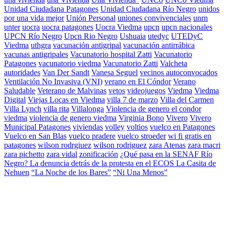
Unidad Ciudadana Patagones
Unidad Ciudadana Río Negro
unidos
por una vida mejor
Unión Personal
uniones convivenciales
unrn
unter
uocra
uocra patagones
Uocra Viedma
upcn
upcn nacionales
UPCN Río Negro
Upcn Rio Negro
Ushuaia
utedyc
UTEDyC
Viedma
uthgra
vacunación antigripal
vacunación antirrábica
vacunas antigripales
Vacunatorio hospital Zatti
Vacunatorio
Patagones
vacunatorio viedma
Vacunatorio Zatti
Valcheta
autoridades
Van Der Sandt
Vanesa Seguel
vecinos autoconvocados
Ventilación No Invasiva (VNI)
verano en El Cóndor
Verano
Saludable
Veterano de Malvinas
vetos
videojuegos
Viedma
Viedma
Digital
Viejas Locas en Viedma
villa 7 de marzo
Villa del Carmen
Villa Lynch
villa rita
Villalonga
Violencia de genero el condor
viedma
violencia de genero viedma
Virginia Bono
Vivero
Vivero
Municipal Patagones
viviendas
volley
voltios
vuelco en Patagones
Vuelco en San Blas
vuelco pradere
vuelco stroeder
wi fi gratis en
patagones
wilson rodrgiuez
wilson rodriguez
zara Atenas
zara macri
zara pichetto
zara vidal
zonificación
¿Qué pasa en la SENAF Río
Negro? La denuncia detrás de la protesta en el ECOS La Casita de
Nehuen
“La Noche de los Bares”
“Ni Una Menos”