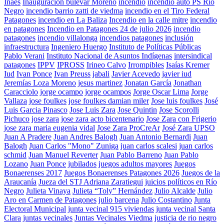
Inaes
Inauguración bulevar Moreno
incendio
incendio auto PS Río
Negro
incendio barrio zatti de viedma
incendio en el Tiro Federal
Patagones
incendio en La Baliza
Incendio en la calle mitre
incendio
en patagones
Incendio en Patagones 24 de julio 2026
incendio
patagones
incendio villalonga
incendios patagones
inclusión
infraestructura
Ingeniero Huergo
Instituto de Políticas Públicas
Pablo Verani
Instituto Nacional de Asuntos Indígenas
intersindical
patagones
IPPV
IPROSS
Irineo Calvo
Irrompibles
Isaías Kremer
Iud
Ivan Ponce
Ivan Preuss
jabali
Javier Acevedo
javier iud
Jeremías Loza Moreno
jesus martinez
Jonatan García
Jonathan
Caracciolo
jorge ocampo
jorge ocampos
Jorge Oscar Lima
Jorge
Vallaza
jose foulkes
jose foulkes damian miler
Jose luis foulkes
José
Luis Garcia Pinasco
Jose Luis Zara
Jose Quintin
Jose Scorolli
Pichuco
jose zara
jose zara acto bicentenario
Jose Zara con Frigerio
jose zara maria eugenia vidal
Jose Zara ProCreAr
José Zara UPSO
Juan A Pradere
Juan Andres Balogh
Juan Antonio Bernardi
Juan
Balogh
Juan Carlos "Mono" Zuniga
juan carlos scalesi
juan carlos
schmid
Juan Manuel Reverter
Juan Pablo Barreno
Juan Pablo
Lozano
Juan Ponce
jubilados
juegos adultos mayores
Juegos
Bonaerenses 2017
Juegos Bonaerenses Patagones 2026
Juegos de la
Araucanía
Jueza del STJ Adriana Zaratiegui
juicios políticos en Río
Negro
Julieta Vinaya
Julieta “Toly” Hernández
Julio Alcalde
Julio
Aro en Carmen de Patagones
julio barcena
Julio Costantino
Junta
Electoral Municipal
junta vecinal 915 viviendas
junta vecinal Santa
Clara
juntas vecinales
Juntas Vecinales Viedma
justicia de rio negro