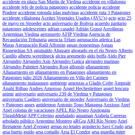
accidente en plaza San Martin de Viedma
accidente en villalonga
accidente jefe de policia patagones
accidente policia
accidente
Pradere
accidente rotonda islas malvinas
accidente ruta 3 Patagones
accidente villalonga
Aceites Vegetales Usados (AVU’s)
acto
acto 25
de mayo en Stroeder
acto aniversario de Bolivia
acuerdo paritario
patagones
adolescentes
adrian casadei
Adrián Grassi
Aerolíneas
Argentinas Viedma
aeropuerto
AFIP Viedma
Agencia de
Recaudación Tributaria
agencia Télam
agrupación atletica Las
Maras
Agrupación Raúl Alfonsin
aguas rionegrinas
Aguas
Rionegrinas SA
aguinaldo
Ahgzarn
ahogado en el río Negro
Alberto
Castillo
alberto weretilneck
alcira argumedo
aldo boffa
Aldo Pier
Alejandro
Alejandro Asis
Alejandro Gatica
alejandro marinao
Alejandro Palmieri
Alejandro Rost
alfonsín
allanamiento
Allanamiento en
allanamiento en Patagones
allanamiento en
Patagones julio 2026
Allanamiento en Villa del Carmen
allanamiento inalauquen
ambiente
amenzas a Gladis Cofre
Amprale
Anahí Bilbao
Andres Amoroso
Ángel Hechenleitner
angel lencura
anime
aniversario
aniversario 239 de Viedma y Patagones
aniversario Cagliero
aniversario de stroeder
Aniversario de Viedma
y Patgones
anses
antidemon
Antonio Tono Magagna
Anxious
Apel
Apel colonia de vacaciones
APEL Río Negro
Apologgia
ThrashMetal
APP Ceferino
apuñalado
aquaman
Arabela Carreras
arbolado público
Argentino Montero
aRGra
ARI Río Negro
Ariel
Bernatene
Ariel Zvenger
armas no letales
arquitecto Savi Crudo
arsa
arsa barrio guido
arsa comallo
Arsa El Condor
arsa guardia mitre