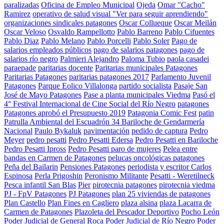
paralizadas
Oficina de Empleo Municipal
Ojeda
Omar "Cacho"
Ramirez
operativo de salud visual "Ver para seguir aprendiendo"
organizaciones sindicales patagones
Oscar Collueque
Oscar Meilán
Oscar Veloso
Osvaldo Rampellotto
Pablo Barreno
Pablo Cifuentes
Pablo Diaz
Pablo Melano
Pablo Porcelli
Pablo Soler
Pago de
salarios empleados públicos
pago de salarios patagones
pago de
salarios río negro
Palmieri Alejandro
Paloma Tubio
paola casadei
paraepade
paritarias docente
Paritarias municipales Patagones
Paritarias Patagones
paritarias patagones 2017
Parlamento Juvenil
Patagones
Parque Eolico Villalonga
partido socialista
Pasaje San
José de Mayo Patagones
Pase a planta municipales Viedma
Pasó el
4° Festival Internacional de Cine Social del Río Negro
patagones
Patagones aprobó el Presupuesto 2019
Patagonia Comic Fest
patin
Patrulla Ambiental del Escuadrón 34 Bariloche de Gendarmería
Nacional
Paulo Bykaluk
pavimentación
pedido de captura
Pedro
Meyer
pedro pesatti
Pedro Pesatti Edersa
Pedro Pesatti en Bariloche
Pedro Pesatti Ipross
Pedro Pesatti paro de mujeres
Pelea entre
bandas en Carmen de Patagones
pelucas oncológicas patagones
Peña del Bailarin
Pensiones Patagones
periodista y escritor Carlos
Espinosa
Perla Prigoshin
Peronismo Militante
Pesatti - Weretilneck
Pesca infantil San Blas
Pier
pirotecnia patagones
pirotecnia viedma
PJ - FpV Patagones
PJ Patagones
plan 25 viviendas de patagones
Plan Castello
Plan Fines en Cagliero
plaza alsina
plaza Lacarra de
Carmen de Patagones
Plazoleta del Pescador Deportivo
Pocho León
Poder Judicial de General Roca
Poder Judicial de Río Negro
Poder