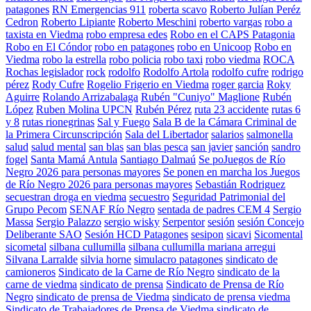
patagones
RN Emergencias 911
roberta scavo
Roberto Julían Peréz
Cedron
Roberto Lipiante
Roberto Meschini
roberto vargas
robo a
taxista en Viedma
robo empresa edes
Robo en el CAPS Patagonia
Robo en El Cóndor
robo en patagones
robo en Unicoop
Robo en
Viedma
robo la estrella
robo policia
robo taxi
robo viedma
ROCA
Rochas legislador
rock
rodolfo
Rodolfo Artola
rodolfo cufre
rodrigo
pérez
Rody Cufre
Rogelio Frigerio en Viedma
roger garcia
Roky
Aguirre
Rolando Arrizabalaga
Rubén "Cuniyo" Maglione
Rubén
López
Ruben Molina UPCN
Rubén Pérez
ruta 23 accidente
rutas 6
y 8
rutas rionegrinas
Sal y Fuego
Sala B de la Cámara Criminal de
la Primera Circunscripción
Sala del Libertador
salarios
salmonella
salud
salud mental
san blas
san blas pesca
san javier
sanción
sandro
fogel
Santa Mamá Antula
Santiago Dalmaú
Se poJuegos de Río
Negro 2026 para personas mayores
Se ponen en marcha los Juegos
de Río Negro 2026 para personas mayores
Sebastián Rodriguez
secuestran droga en viedma
secuestro
Seguridad Patrimonial del
Grupo Pecom
SENAF Río Negro
sentada de padres CEM 4
Sergio
Massa
Sergio Palazzo
sergio wisky
Serpentor
sesión
sesión Concejo
Deliberante SAO
Sesión HCD Patagones
sesipon
sicavi
Sicomental
sicometal
silbana cullumilla
silbana cullumilla mariana arregui
Silvana Larralde
silvia horne
simulacro patagones
sindicato de
camioneros
Sindicato de la Carne de Río Negro
sindicato de la
carne de viedma
sindicato de prensa
Sindicato de Prensa de Río
Negro
sindicato de prensa de Viedma
sindicato de prensa viedma
Sindicato de Trabajadores de Prensa de Viedma
sindicato de