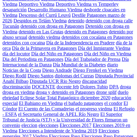
Viedma
Deportivo Viedma
Deportivo Viedma vs Temperley
desaparición
Desarrollo Humano Viedma
desborde cloacales en
Viedma
Descenso del Currú Leuvú
Desfile Patagones marzo de
2026
Despidos en Telám Viedma
detenido
detenido con droga calle
Tucunán
detenido con droga en Patagones
Detenido con droga en
Viedma
detenido en Las Grutas
detenido en Patagones
detenido por
abuso sexual
detenido viedma
detenidos con cocaíana en Patagones
detenidos con cocaina
Día de la Independencia en Pradere
día de la
orca
Día de la Primavera en Patagones
Día del Inmigrante Viedma
día del locutor
Día del Niño en Patagones
Día del Niño en Viedma
Dia del Periodista en Patagones
Día del Trabajador de Prensa
Día
Internacional de la Danza
Día Mundial de la Diabetes
diario
Noticias de la Costa
Diego Andrade
Diego Frenkel en Viedma
Diego Rodil
Diego Santos
diplomas del Curzas
Diputada Provincial
Anahí Bilbao
Diputada UCR Rio Negro
discapacidad
discriminación
DOCENTE
docente feb
Dolores Tubio
DPA
droga
droga en viedma
droga y detenido en Patagones
drone splif
duelo
ebriedad
Eclipse Solar Total Patagónico diciembre 2020
educación
especial
El Bahiano en Viedma
el bañado patagones
el condor
El
Cóndor
El Cuento de las Comadrejas
el progreso viedma
El Refugio
- ESFA
el Secretario General de APEL Río Negro
El Superior
Tribunal de Justicia (STJ) y la Universidad de Flores firmaron un
convenio
eleccion
elecciones
Elecciones 2017
Elecciones 2019 en
Viedma
Elecciones a Intendente de Viedma 2019
Elecciones
generales 2017 Viedma
Elecciones Paso
Elecciones Paso Patagones