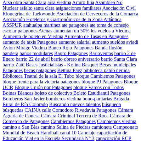
Arsa obra Santa Clara
arsa viedma
Arturo Illia
Asamblea No
Nuclear
asfalto santa clara
asignaciones familiares
Asociación Civil
Rionegrina de Taekwondo
Asociación de Cerveceros de la Comarca
Asociación Hoteleros y Gastronómicos de la Zona Atlántica
ASSPUR
atahualpa martinez
ate patagones
ate toma de consejo
escolar patagones
Atenas
aumentan un 50% los vuelos a Viedma
Aumento de boleto en Viedma
Aumento de Tasas en Patagones
aumento de taxis Patagones
aumento salarial
aumento sueldos
aviadi
Avión Mirage Viedma
Banco Rojo Patagones
Banda Ilusión
bandera
baños modulares
Bapro Patagones
Barloventos
barrio 2 de
Enero
barrio 22 de abril
barrio obrero aniversario
barrio Santa Clara
barrio Zatti
Bases Justicialistas - Kolina
Basquet
Becas municipales
Patagones
becas patagones
Bettina Paez
biblioteca pablo neruda
Biblioteca Teatral de la sala El Tubo
bloque Cambiemos Patagones
bloque frente para la victoria patagones
bloque PJ Patagones
Bloque
UCR
Bloque Unión por Patagones
bloque Vamos con Todos
Boinas Blancas
boleto de colectivo
Boleto Estudiantil Patagones
Bomberos San Javier
bomberos viedma
bono-paritarias
Brigada
Rural de Río Colorado
Buscando nuevos talentos
búsqueda
búsquedas
CAINA
calle Comodoro Rivadavia Patagones
Cámara
Agraria de Conesa
Cámara Criminal Tercera de Roca
Cámara de
Comercio de Patagones
Cambiemos Patagones
Cambiemos viedma
camino a San Blas
camino Salina de Piedras
camioneta
Campeonato
Mundial de Beach Handball
canal 10
Canotaje
capacitación de
Educación Vial en la Escuela Secundaria N° 3
capacitación RCP