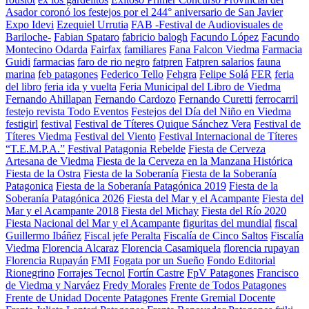
Asador coronó los festejos por el 244° aniversario de San Javier
Expo Idevi
Ezequiel Urrutia
FAB -Festival de Audiovisuales de
Bariloche-
Fabian Spataro
fabricio balogh
Facundo López
Facundo
Montecino Odarda
Fairfax
familiares
Fana Falcon Viedma
Farmacia
Guidi
farmacias
faro de rio negro
fatpren
Fatpren salarios
fauna
marina
feb patagones
Federico Tello
Fehgra
Felipe Solá
FER
feria
del libro
feria ida y vuelta
Feria Municipal del Libro de Viedma
Fernando Ahillapan
Fernando Cardozo
Fernando Curetti
ferrocarril
festejo revista Todo Eventos
Festejos del Día del Niño en Viedma
festigirl
festival
Festival de Títeres Quique Sánchez Vera
Festival de
Títeres Viedma
Festival del Viento
Festival Internacional de Títeres
“T.E.M.P.A.”
Festival Patagonia Rebelde
Fiesta de Cerveza
Artesana de Viedma
Fiesta de la Cerveza en la Manzana Histórica
Fiesta de la Ostra
Fiesta de la Soberanía
Fiesta de la Soberanía
Patagonica
Fiesta de la Soberanía Patagónica 2019
Fiesta de la
Soberanía Patagónica 2026
Fiesta del Mar y el Acampante
Fiesta del
Mar y el Acampante 2018
Fiesta del Michay
Fiesta del Río 2020
Fiesta Nacional del Mar y el Acampante
figuritas del mundial
fiscal
Guillermo Ibáñez
Fiscal jefe Peralta
Fiscalía de Cinco Saltos
Fiscalía
Viedma
Florencia Alcaraz
Florencia Casamiquela
florencia rupayan
Florencia Rupayán
FMI
Fogata por un Sueño
Fondo Editorial
Rionegrino
Forrajes Tecnol
Fortín Castre
FpV Patagones
Francisco
de Viedma y Narváez
Fredy Morales
Frente de Todos Patagones
Frente de Unidad Docente Patagones
Frente Gremial Docente