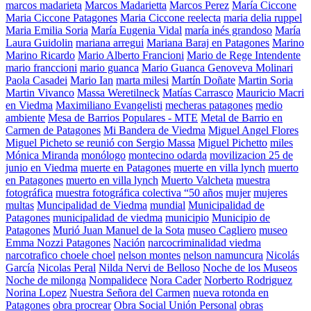
marcos madarieta
Marcos Madarietta
Marcos Perez
María Ciccone
Maria Ciccone Patagones
Maria Ciccone reelecta
maria delia ruppel
Maria Emilia Soria
María Eugenia Vidal
maría inés grandoso
María
Laura Guidolin
mariana arregui
Mariana Baraj en Patagones
Marino
Marino Ricardo
Mario Alberto Francioni
Mario de Rege Intendente
mario franccioni
mario guanca
Mario Guanca Genoveva Molinari
Paola Casadei
Mario Ian
marta milesi
Martín Doñate
Martin Soria
Martin Vivanco
Massa Weretilneck
Matías Carrasco
Mauricio Macri
en Viedma
Maximiliano Evangelisti
mecheras patagones
medio
ambiente
Mesa de Barrios Populares - MTE
Metal de Barrio en
Carmen de Patagones
Mi Bandera de Viedma
Miguel Angel Flores
Miguel Picheto se reunió con Sergio Massa
Miguel Pichetto
miles
Mónica Miranda
monólogo
montecino odarda
movilizacion 25 de
junio en Viedma
muerte en Patagones
muerte en villa lynch
muerto
en Patagones
muerto en villa lynch
Muerto Valcheta
muestra
fotográfica
muestra fotográfica colectiva “50 años
mujer
mujeres
multas
Muncipalidad de Viedma
mundial
Municipalidad de
Patagones
municipalidad de viedma
municipio
Municipio de
Patagones
Murió Juan Manuel de la Sota
museo Cagliero
museo
Emma Nozzi Patagones
Nación
narcocriminalidad viedma
narcotrafico choele choel
nelson montes
nelson namuncura
Nicolás
García
Nicolas Peral
Nilda Nervi de Belloso
Noche de los Museos
Noche de milonga
Nompalidece
Nora Cader
Norberto Rodriguez
Norina Lopez
Nuestra Señora del Carmen
nueva rotonda en
Patagones
obra procrear
Obra Social Unión Personal
obras