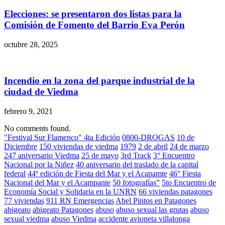
Elecciones: se presentaron dos listas para la
Comisión de Fomento del Barrio Eva Perón
octubre 28, 2025
Incendio en la zona del parque industrial de la
ciudad de Viedma
febrero 9, 2021
No comments found.
"Festival Sur Flamenco" 4ta Edición
0800-DROGAS
10 de
Diciembre
150 viviendas de viedma
1979
2 de abril
24 de marzo
247 aniversario Viedma
25 de mayo
3rd Track
3° Encuentro
Nacional por la Niñez
40 aniversario del traslado de la capital
federal
44º edición de Fiesta del Mar y el Acapamte
46° Fiesta
Nacional del Mar y el Acampante
50 fotografías”
5to Encuentro de
Economía Social y Solidaria en la UNRN
66 viviendas patagones
77 viviendas
911 RN Emergencias
Abel Pintos en Patagones
abigeato
abigeato Patagones
abuso
abuso sexual las grutas
abuso
sexual viedma
abuso Viedma
accidente avioneta villalonga