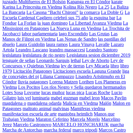
juzgado Multifueros de El Bolsón
Kapanga en El Cóndor
karate
Karina La Princesita en Viedma
Kolina Río Negro
La 25
La Baliza
La Bancaria
La Casona “Bachi Chironi”
la comarca
La Doble G
La
Escuela Cardenal Cagliero celebró sus 75 año
la esquina bar
La
Fondue
La Forlan
la juan domingo
La Libertad Avanza Viedma
La
Mississippi en Patagones
La Nueva Luna en Viedma
La Trochita de
Jacobacci
labor parlamentaria
lago Escondido
Las Grutas
Las
Manos de Filippi en Viedma
Las Nenas de Sandro
las pastillas del
abuelo
Laura Guidolin
laura ramos
Laura Vinaya
Lavalle
Lazaro
Artola
Leandro Lascano
leandro massaccesi
Leandro Santoro
legislatura
legislatura de rio negro
Legislatura sesion diciembre 2019
lenguaje de señas
Leonardo Sarquis
lethal
Ley de Aborto
Ley de
Concursos y Quiebras Viedma
ley de tierras
Ley Micaela
libro
libro
1979
Licitación Patagones
Licitaciones escuela Laguna Grande
liga
de concejales del pj
Liliana Campazzo
Lisandro Aristimuño en El
Cóndor
lluvia patagones
Lorena Matzen
Lorihen
Los Plameras en
Viedma
Los Pocitos
Los ríos Negro y Sella quedaron hermanados
Lotes Sosa
Lovorne
lucas muñoz
lucas pica
Lucas Roche
Lucio
Gálatro
luis vel
luminaria
mabel guzman
mabel leon
Macos Pavlin
magdalena o
magdalena odarda
Malicia en Viedma
Malón
Malon en
Patagones
maltrato animal
malvinas
Mamiferas viedma
manifestacion escuela de arte
maniobra heimlich
Manos que
Trabajan Viedma
Maraton Ceferino
Marcela Morelo
Marcelino
Jerez
Marcelo Castronovo
MARCELO HONCHARUK
marcha
Marcha de Antorchas
marcha federal
marco tripodi
Marcos Castro