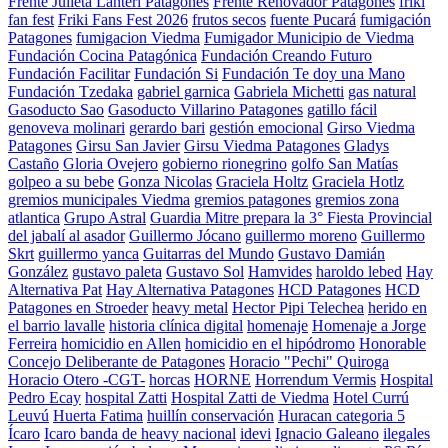
Frente Julieta Lanteri Patagones
Frente Renovador Patagones
friki
fan fest
Friki Fans Fest 2026
frutos secos
fuente Pucará
fumigación
Patagones
fumigacion Viedma
Fumigador Municipio de Viedma
Fundación Cocina Patagónica
Fundación Creando Futuro
Fundación Facilitar
Fundación Si
Fundación Te doy una Mano
Fundación Tzedaka
gabriel garnica
Gabriela Michetti
gas natural
Gasoducto Sao
Gasoducto Villarino Patagones
gatillo fácil
genoveva molinari
gerardo bari
gestión emocional
Girso Viedma
Patagones
Girsu San Javier
Girsu Viedma Patagones
Gladys
Castaño
Gloria Ovejero
gobierno rionegrino
golfo San Matías
golpeo a su bebe
Gonza Nicolas
Graciela Holtz
Graciela Hotlz
gremios municipales Viedma
gremios patagones
gremios zona
atlantica
Grupo Astral
Guardia Mitre prepara la 3° Fiesta Provincial
del jabalí al asador
Guillermo Jócano
guillermo moreno
Guillermo
Skrt
guillermo yanca
Guitarras del Mundo
Gustavo Damián
González
gustavo paleta
Gustavo Sol
Hamvides
haroldo lebed
Hay
Alternativa Pat
Hay Alternativa Patagones
HCD Patagones
HCD
Patagones en Stroeder
heavy metal
Hector Pipi Telechea
herido en
el barrio lavalle
historia clínica digital
homenaje
Homenaje a Jorge
Ferreira
homicidio en Allen
homicidio en el hipódromo
Honorable
Concejo Deliberante de Patagones
Horacio "Pechi" Quiroga
Horacio Otero -CGT-
horcas
HORNE
Horrendum Vermis
Hospital
Pedro Ecay
hospital Zatti
Hospital Zatti de Viedma
Hotel Currú
Leuvú
Huerta Fatima
huillín conservación
Huracan categoria 5
Ícaro
Icaro banda de heavy nacional
idevi
Ignacio Galeano
ilegales