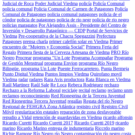
Judicial de Roca
Poder Judicial Viedma
policía
Policía Comunal
policia comunal
Policia Comunal de Carmen de Patagones
Policía
Comunal de Patagones
policia comunal patagones
policia de el
cóndor
policia de patagones
policia de rio negr
policia de rio negro
policias maragatos
Por Alejandro Assis - Presidente del Centro de
Inversión y Desarrollo Patagónico — CIDP
Portal de Servicios de
Viedma
Pre-cooperativa de la Chacra Spegazzini
Prefectura
Patagones
prensa charla
primer calefón solar en Viedma
Primer
encuentro de “Mujeres y Economía Social”
Primera Feria del
Regalo
Primera fiesta de la Cerveza Artesana de Viedma
PRO Río
Negro
Procrear
programa "Un Lote
Programa Acompañar
Programa
de Gestión Menstrual
programa Envion
programa Río Negro
Bilingüe.
programa Un Lote
Puente Ferrocarretero.
Punta Bermeja
Punto Digital Viedma
Puntos limpios Viedma
Quirofano movil
Viedma
radar
radares
Rara Avis productora
Rata Blanca en Viedma
Raúl Martinez
Raúl Sale
Re Loca
Rebeca Rodriguez
rechazo
Rechazo a la Reforma Laboral
reciclaje
recital
reclamo
reclamo unrn
reclamos
reconocimiento
Red Rionegrina de la Tercera Juventud
Red Rionegrina Tercera Juventud
regalías
Regata del río Negro
Regional de FEHGRA Zona Atlántica
registro civil
Registro Civil
Móvil
regularización estatales
reparación de zona desfavorable
repudio a Vidal
retención de guardavidas en Viedma
ricardo alfonsin
Ricardo Curetti
Ricardo Curetti 2017
Ricardo Curetti 2019
ricardo
marino
Ricardo Marino entrega de indumentaria
Riccrdo marino
Richie Ramone
Río Negro
río Negro contaminación
río negro costa