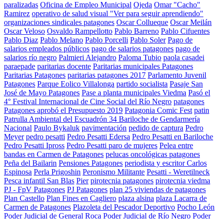
paralizadas
Oficina de Empleo Municipal
Ojeda
Omar "Cacho"
Ramirez
operativo de salud visual "Ver para seguir aprendiendo"
organizaciones sindicales patagones
Oscar Collueque
Oscar Meilán
Oscar Veloso
Osvaldo Rampellotto
Pablo Barreno
Pablo Cifuentes
Pablo Diaz
Pablo Melano
Pablo Porcelli
Pablo Soler
Pago de
salarios empleados públicos
pago de salarios patagones
pago de
salarios río negro
Palmieri Alejandro
Paloma Tubio
paola casadei
paraepade
paritarias docente
Paritarias municipales Patagones
Paritarias Patagones
paritarias patagones 2017
Parlamento Juvenil
Patagones
Parque Eolico Villalonga
partido socialista
Pasaje San
José de Mayo Patagones
Pase a planta municipales Viedma
Pasó el
4° Festival Internacional de Cine Social del Río Negro
patagones
Patagones aprobó el Presupuesto 2019
Patagonia Comic Fest
patin
Patrulla Ambiental del Escuadrón 34 Bariloche de Gendarmería
Nacional
Paulo Bykaluk
pavimentación
pedido de captura
Pedro
Meyer
pedro pesatti
Pedro Pesatti Edersa
Pedro Pesatti en Bariloche
Pedro Pesatti Ipross
Pedro Pesatti paro de mujeres
Pelea entre
bandas en Carmen de Patagones
pelucas oncológicas patagones
Peña del Bailarin
Pensiones Patagones
periodista y escritor Carlos
Espinosa
Perla Prigoshin
Peronismo Militante
Pesatti - Weretilneck
Pesca infantil San Blas
Pier
pirotecnia patagones
pirotecnia viedma
PJ - FpV Patagones
PJ Patagones
plan 25 viviendas de patagones
Plan Castello
Plan Fines en Cagliero
plaza alsina
plaza Lacarra de
Carmen de Patagones
Plazoleta del Pescador Deportivo
Pocho León
Poder Judicial de General Roca
Poder Judicial de Río Negro
Poder