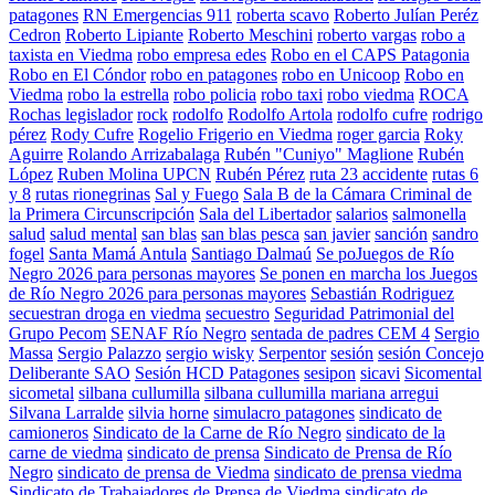
patagones
RN Emergencias 911
roberta scavo
Roberto Julían Peréz
Cedron
Roberto Lipiante
Roberto Meschini
roberto vargas
robo a
taxista en Viedma
robo empresa edes
Robo en el CAPS Patagonia
Robo en El Cóndor
robo en patagones
robo en Unicoop
Robo en
Viedma
robo la estrella
robo policia
robo taxi
robo viedma
ROCA
Rochas legislador
rock
rodolfo
Rodolfo Artola
rodolfo cufre
rodrigo
pérez
Rody Cufre
Rogelio Frigerio en Viedma
roger garcia
Roky
Aguirre
Rolando Arrizabalaga
Rubén "Cuniyo" Maglione
Rubén
López
Ruben Molina UPCN
Rubén Pérez
ruta 23 accidente
rutas 6
y 8
rutas rionegrinas
Sal y Fuego
Sala B de la Cámara Criminal de
la Primera Circunscripción
Sala del Libertador
salarios
salmonella
salud
salud mental
san blas
san blas pesca
san javier
sanción
sandro
fogel
Santa Mamá Antula
Santiago Dalmaú
Se poJuegos de Río
Negro 2026 para personas mayores
Se ponen en marcha los Juegos
de Río Negro 2026 para personas mayores
Sebastián Rodriguez
secuestran droga en viedma
secuestro
Seguridad Patrimonial del
Grupo Pecom
SENAF Río Negro
sentada de padres CEM 4
Sergio
Massa
Sergio Palazzo
sergio wisky
Serpentor
sesión
sesión Concejo
Deliberante SAO
Sesión HCD Patagones
sesipon
sicavi
Sicomental
sicometal
silbana cullumilla
silbana cullumilla mariana arregui
Silvana Larralde
silvia horne
simulacro patagones
sindicato de
camioneros
Sindicato de la Carne de Río Negro
sindicato de la
carne de viedma
sindicato de prensa
Sindicato de Prensa de Río
Negro
sindicato de prensa de Viedma
sindicato de prensa viedma
Sindicato de Trabajadores de Prensa de Viedma
sindicato de