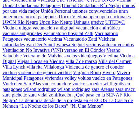
Unidad Ciudadana Patagones
Unidad Ciudadana Río Negro
unidos
por una vida mejor
Unión Personal
uniones convivenciales
unrn
unter
uocra
uocra patagones
Uocra Viedma
upcn
upcn nacionales
UPCN Río Negro
Upcn Rio Negro
Ushuaia
utedyc
UTEDyC
Viedma
uthgra
vacunación antigripal
vacunación antirrábica
vacunas antigripales
Vacunatorio hospital Zatti
Vacunatorio
Patagones
vacunatorio viedma
Vacunatorio Zatti
Valcheta
autoridades
Van Der Sandt
Vanesa Seguel
vecinos autoconvocados
Ventilación No Invasiva (VNI)
verano en El Cóndor
Verano
Saludable
Veterano de Malvinas
vetos
videojuegos
Viedma
Viedma
Digital
Viejas Locas en Viedma
villa 7 de marzo
Villa del Carmen
Villa Lynch
villa rita
Villalonga
Violencia de genero el condor
viedma
violencia de genero viedma
Virginia Bono
Vivero
Vivero
Municipal Patagones
viviendas
volley
voltios
vuelco en Patagones
Vuelco en San Blas
vuelco pradere
vuelco stroeder
wi fi gratis en
patagones
wilson rodrgiuez
wilson rodriguez
zara Atenas
zara macri
zara pichetto
zara vidal
zonificación
¿Qué pasa en la SENAF Río
Negro? La denuncia detrás de la protesta en el ECOS La Casita de
Nehuen
“La Noche de los Bares”
“Ni Una Menos”