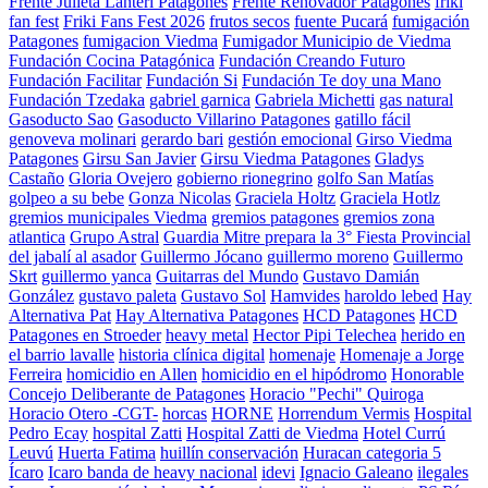
Frente Julieta Lanteri Patagones
Frente Renovador Patagones
friki
fan fest
Friki Fans Fest 2026
frutos secos
fuente Pucará
fumigación
Patagones
fumigacion Viedma
Fumigador Municipio de Viedma
Fundación Cocina Patagónica
Fundación Creando Futuro
Fundación Facilitar
Fundación Si
Fundación Te doy una Mano
Fundación Tzedaka
gabriel garnica
Gabriela Michetti
gas natural
Gasoducto Sao
Gasoducto Villarino Patagones
gatillo fácil
genoveva molinari
gerardo bari
gestión emocional
Girso Viedma
Patagones
Girsu San Javier
Girsu Viedma Patagones
Gladys
Castaño
Gloria Ovejero
gobierno rionegrino
golfo San Matías
golpeo a su bebe
Gonza Nicolas
Graciela Holtz
Graciela Hotlz
gremios municipales Viedma
gremios patagones
gremios zona
atlantica
Grupo Astral
Guardia Mitre prepara la 3° Fiesta Provincial
del jabalí al asador
Guillermo Jócano
guillermo moreno
Guillermo
Skrt
guillermo yanca
Guitarras del Mundo
Gustavo Damián
González
gustavo paleta
Gustavo Sol
Hamvides
haroldo lebed
Hay
Alternativa Pat
Hay Alternativa Patagones
HCD Patagones
HCD
Patagones en Stroeder
heavy metal
Hector Pipi Telechea
herido en
el barrio lavalle
historia clínica digital
homenaje
Homenaje a Jorge
Ferreira
homicidio en Allen
homicidio en el hipódromo
Honorable
Concejo Deliberante de Patagones
Horacio "Pechi" Quiroga
Horacio Otero -CGT-
horcas
HORNE
Horrendum Vermis
Hospital
Pedro Ecay
hospital Zatti
Hospital Zatti de Viedma
Hotel Currú
Leuvú
Huerta Fatima
huillín conservación
Huracan categoria 5
Ícaro
Icaro banda de heavy nacional
idevi
Ignacio Galeano
ilegales