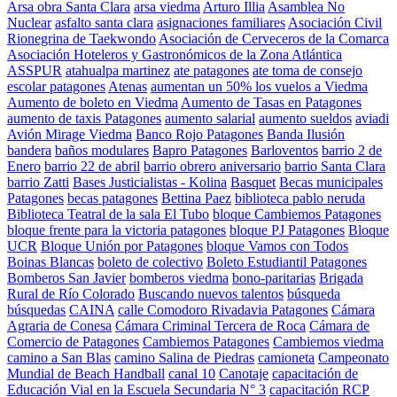
Arsa obra Santa Clara
arsa viedma
Arturo Illia
Asamblea No
Nuclear
asfalto santa clara
asignaciones familiares
Asociación Civil
Rionegrina de Taekwondo
Asociación de Cerveceros de la Comarca
Asociación Hoteleros y Gastronómicos de la Zona Atlántica
ASSPUR
atahualpa martinez
ate patagones
ate toma de consejo
escolar patagones
Atenas
aumentan un 50% los vuelos a Viedma
Aumento de boleto en Viedma
Aumento de Tasas en Patagones
aumento de taxis Patagones
aumento salarial
aumento sueldos
aviadi
Avión Mirage Viedma
Banco Rojo Patagones
Banda Ilusión
bandera
baños modulares
Bapro Patagones
Barloventos
barrio 2 de
Enero
barrio 22 de abril
barrio obrero aniversario
barrio Santa Clara
barrio Zatti
Bases Justicialistas - Kolina
Basquet
Becas municipales
Patagones
becas patagones
Bettina Paez
biblioteca pablo neruda
Biblioteca Teatral de la sala El Tubo
bloque Cambiemos Patagones
bloque frente para la victoria patagones
bloque PJ Patagones
Bloque
UCR
Bloque Unión por Patagones
bloque Vamos con Todos
Boinas Blancas
boleto de colectivo
Boleto Estudiantil Patagones
Bomberos San Javier
bomberos viedma
bono-paritarias
Brigada
Rural de Río Colorado
Buscando nuevos talentos
búsqueda
búsquedas
CAINA
calle Comodoro Rivadavia Patagones
Cámara
Agraria de Conesa
Cámara Criminal Tercera de Roca
Cámara de
Comercio de Patagones
Cambiemos Patagones
Cambiemos viedma
camino a San Blas
camino Salina de Piedras
camioneta
Campeonato
Mundial de Beach Handball
canal 10
Canotaje
capacitación de
Educación Vial en la Escuela Secundaria N° 3
capacitación RCP