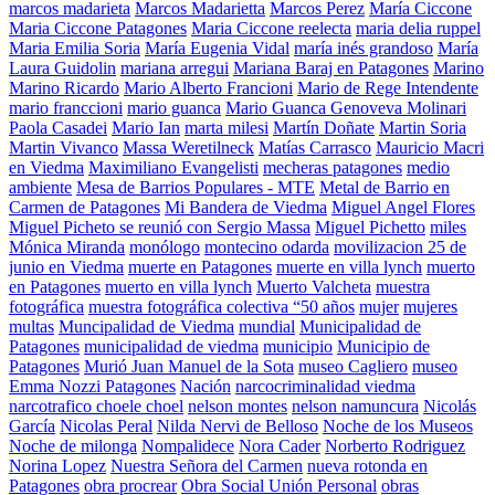
marcos madarieta
Marcos Madarietta
Marcos Perez
María Ciccone
Maria Ciccone Patagones
Maria Ciccone reelecta
maria delia ruppel
Maria Emilia Soria
María Eugenia Vidal
maría inés grandoso
María
Laura Guidolin
mariana arregui
Mariana Baraj en Patagones
Marino
Marino Ricardo
Mario Alberto Francioni
Mario de Rege Intendente
mario franccioni
mario guanca
Mario Guanca Genoveva Molinari
Paola Casadei
Mario Ian
marta milesi
Martín Doñate
Martin Soria
Martin Vivanco
Massa Weretilneck
Matías Carrasco
Mauricio Macri
en Viedma
Maximiliano Evangelisti
mecheras patagones
medio
ambiente
Mesa de Barrios Populares - MTE
Metal de Barrio en
Carmen de Patagones
Mi Bandera de Viedma
Miguel Angel Flores
Miguel Picheto se reunió con Sergio Massa
Miguel Pichetto
miles
Mónica Miranda
monólogo
montecino odarda
movilizacion 25 de
junio en Viedma
muerte en Patagones
muerte en villa lynch
muerto
en Patagones
muerto en villa lynch
Muerto Valcheta
muestra
fotográfica
muestra fotográfica colectiva “50 años
mujer
mujeres
multas
Muncipalidad de Viedma
mundial
Municipalidad de
Patagones
municipalidad de viedma
municipio
Municipio de
Patagones
Murió Juan Manuel de la Sota
museo Cagliero
museo
Emma Nozzi Patagones
Nación
narcocriminalidad viedma
narcotrafico choele choel
nelson montes
nelson namuncura
Nicolás
García
Nicolas Peral
Nilda Nervi de Belloso
Noche de los Museos
Noche de milonga
Nompalidece
Nora Cader
Norberto Rodriguez
Norina Lopez
Nuestra Señora del Carmen
nueva rotonda en
Patagones
obra procrear
Obra Social Unión Personal
obras