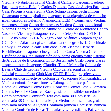
Viedma y Patagones
capital
Cardenal Cagliero
Cardenal Cagliero
Patagones
carlos Balogh
Carlos Espinosa
Casa de Abrigo Patagones
Casa Peronista
casa viedma
Caso Solano
casona bachi chironi
Catamaran
caza de jabali en patagones
caza plaguicida de chancho
jabali
cazadores
Ceferino Namuncurá
CEM 4
Cementerio Viedma
cementos del sur
Censo de mascotas Viedma
Censo poblacional
Viedma
Centro de Atención Municipal
Centro de Monitoreo
Centro
Vasco de Viedma y Patagones
cesantía
Cetep Viedma
CFI N°1
CGT Alto Valle
CGT Río Negro Zona Atlántica - Supren
cgt zo
CGT Zona Atlántica
cgt zona atlantica rio negro
charla
Chichinales
Choky Diaz
choque calle zatti
choque en Viedma
Cierre de
Bachilleratos Patagones
cine gama
Cine Gama Viedma
Circuito
Histórico de la Gran Inundación de Viedma
circuito teatro
Círculo
de Arqueros de la Comarca
Cirilo Bustamante
Cirilo Torres
clases
suspendidas en Patagones
Claudio "Tano" Marciello
Clínica de
Batería
Club de Leones Viedma
Club del Personal del Poder
Judicial
club la ribera
Club Mau
COER Río Negro
colectivo de
acción jurídica
colectivos
Colonia de Vacaciones Municipalidad de
Viedma
colonia de vacaciones villalonga
colonos españoles
Comallo
Comarca Comic Fest 6
Comarca Comics Fest 5
Comarca
Comics Feste IV
Comarca Racinguista
combustible
comedor El
Lorito
comercios
Comisaría 1era
comisaria 30
Comisaria 34
comisaria 38
Comisaría de la Mujer Viedma
comisaria las grutas
comisaría móvil Villa Lynch
Comisaría primera
Comisaria Primera
Viedma
Comisión de Becas Terciarias y Universitarias Patagones