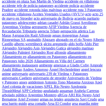
accidente en plaza San Martin de Viedma
accidente en villalonga
accidente jefe de policia patagones
accidente policia
accidente
Pradere
accidente rotonda islas malvinas
accidente ruta 3 Patagones
accidente villalonga
Aceites Vegetales Usados (AVU’s)
acto
acto 25
de mayo en Stroeder
acto aniversario de Bolivia
acuerdo paritario
patagones
adolescentes
adrian casadei
Adrián Grassi
Aerolíneas
Argentinas Viedma
aeropuerto
AFIP Viedma
Agencia de
Recaudación Tributaria
agencia Télam
agrupación atletica Las
Maras
Agrupación Raúl Alfonsin
aguas rionegrinas
Aguas
Rionegrinas SA
aguinaldo
Ahgzarn
ahogado en el río Negro
Alberto
Castillo
alberto weretilneck
alcira argumedo
aldo boffa
Aldo Pier
Alejandro
Alejandro Asis
Alejandro Gatica
alejandro marinao
Alejandro Palmieri
Alejandro Rost
alfonsín
allanamiento
Allanamiento en
allanamiento en Patagones
allanamiento en
Patagones julio 2026
Allanamiento en Villa del Carmen
allanamiento inalauquen
ambiente
amenzas a Gladis Cofre
Amprale
Anahí Bilbao
Andres Amoroso
Ángel Hechenleitner
angel lencura
anime
aniversario
aniversario 239 de Viedma y Patagones
aniversario Cagliero
aniversario de stroeder
Aniversario de Viedma
y Patgones
anses
antidemon
Antonio Tono Magagna
Anxious
Apel
Apel colonia de vacaciones
APEL Río Negro
Apologgia
ThrashMetal
APP Ceferino
apuñalado
aquaman
Arabela Carreras
arbolado público
Argentino Montero
aRGra
ARI Río Negro
Ariel
Bernatene
Ariel Zvenger
armas no letales
arquitecto Savi Crudo
arsa
arsa barrio guido
arsa comallo
Arsa El Condor
arsa guardia mitre