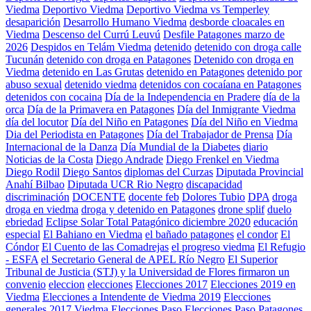
Viedma
Deportivo Viedma
Deportivo Viedma vs Temperley
desaparición
Desarrollo Humano Viedma
desborde cloacales en
Viedma
Descenso del Currú Leuvú
Desfile Patagones marzo de
2026
Despidos en Telám Viedma
detenido
detenido con droga calle
Tucunán
detenido con droga en Patagones
Detenido con droga en
Viedma
detenido en Las Grutas
detenido en Patagones
detenido por
abuso sexual
detenido viedma
detenidos con cocaíana en Patagones
detenidos con cocaina
Día de la Independencia en Pradere
día de la
orca
Día de la Primavera en Patagones
Día del Inmigrante Viedma
día del locutor
Día del Niño en Patagones
Día del Niño en Viedma
Dia del Periodista en Patagones
Día del Trabajador de Prensa
Día
Internacional de la Danza
Día Mundial de la Diabetes
diario
Noticias de la Costa
Diego Andrade
Diego Frenkel en Viedma
Diego Rodil
Diego Santos
diplomas del Curzas
Diputada Provincial
Anahí Bilbao
Diputada UCR Rio Negro
discapacidad
discriminación
DOCENTE
docente feb
Dolores Tubio
DPA
droga
droga en viedma
droga y detenido en Patagones
drone splif
duelo
ebriedad
Eclipse Solar Total Patagónico diciembre 2020
educación
especial
El Bahiano en Viedma
el bañado patagones
el condor
El
Cóndor
El Cuento de las Comadrejas
el progreso viedma
El Refugio
- ESFA
el Secretario General de APEL Río Negro
El Superior
Tribunal de Justicia (STJ) y la Universidad de Flores firmaron un
convenio
eleccion
elecciones
Elecciones 2017
Elecciones 2019 en
Viedma
Elecciones a Intendente de Viedma 2019
Elecciones
generales 2017 Viedma
Elecciones Paso
Elecciones Paso Patagones