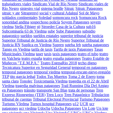
trabajadores viales
Sindicato Vial de Río Negro
Sindicato viales de
Río Negro
siniestro vial
sistema braille
Sitraic
Sitraic Patagones
sitraic y ate
Sitraprenvi
social y cultural Adalquí
Sol de Mayo
soldados continentales
Soledad
somoncura rock
Somuncura Rock
sonoridad andina
sospechoso policía
Soyem Patagones
soyem
viedma
Stella Fibiger
stj
Stroeder Casa de la Cultura
sub16
Subcomisaría 63 de Viedma
sube
Sube Patagones
subsidio
patagonico
sueldos
sueldos estatales
superior tribunal de justicia
Superior Tribunal de Justicia de Río Negro
Superior Tribunal de
Justicia RN
Suplica en Viedma
Supren
suteba feb
suteba patagones
Tango en Viedma
tarifa de taxis
Tarifa de taxis Patagones
Tasas
Municipales Viedma
taser
taxis
taxis patagones
teatro el tubo
teatro
en Valcheta
teatro españa
teatro españa patagones
Teatro Estable de
Muñecos "T.E.M.P.A."
Teatro EstepaRio 2018
techo digno
Tecnicatura Superior en Seguridad General
temporal en patagones
temporal patagones
temporal viedma
temporal-rescate-nieve-reguión
TEP
tito garcia lethal
Todos Tus Muertos
Toma 2 de Enero
toma
santa clara
Tonolec
Toxicomanía Viedma
tragedia en el 22 de Abril
Viedma
tragedia malvinas patagones
Trail Running Día Del Amigo
en Patagones
tránsito
transporte San Blas
trata de personas
Tren
Expreso Rionegrino (TER)
Tren Loco
Tren Patagónico
Tribulacion
tribunal de cuentas
Tribunal Electoral Provincial
Turismo Patagones
Turismo VIedma
Turnos hospital Patagones
u12
UCR
ucr
patagones
ucr viedma
Udocba
Udocba Patagones
Un Lote
Un lote
una vivienda
una Vivienda
Una Vivienda"
UNCo
UNCo Viedma