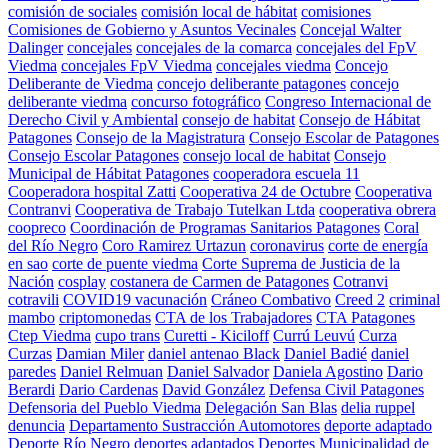
comisión de sociales
comisión local de hábitat
comisiones
Comisiones de Gobierno y Asuntos Vecinales
Concejal Walter
Dalinger
concejales
concejales de la comarca
concejales del FpV
Viedma
concejales FpV Viedma
concejales viedma
Concejo
Deliberante de Viedma
concejo deliberante patagones
concejo
deliberante viedma
concurso fotográfico
Congreso Internacional de
Derecho Civil y Ambiental
consejo de habitat
Consejo de Hábitat
Patagones
Consejo de la Magistratura
Consejo Escolar de Patagones
Consejo Escolar Patagones
consejo local de habitat
Consejo
Municipal de Hábitat Patagones
cooperadora escuela 11
Cooperadora hospital Zatti
Cooperativa 24 de Octubre
Cooperativa
Contranvi
Cooperativa de Trabajo Tutelkan Ltda
cooperativa obrera
coopreco
Coordinación de Programas Sanitarios Patagones
Coral
del Río Negro
Coro Ramirez Urtazun
coronavirus
corte de energía
en sao
corte de puente viedma
Corte Suprema de Justicia de la
Nación
cosplay
costanera de Carmen de Patagones
Cotranvi
cotravili
COVID19 vacunación
Cráneo Combativo
Creed 2
criminal
mambo
criptomonedas
CTA de los Trabajadores
CTA Patagones
Ctep Viedma
cupo trans
Curetti - Kiciloff
Currú Leuvú
Curza
Curzas
Damian Miler
daniel antenao Black
Daniel Badié
daniel
paredes
Daniel Relmuan
Daniel Salvador
Daniela Agostino
Dario
Berardi
Dario Cardenas
David González
Defensa Civil Patagones
Defensoria del Pueblo Viedma
Delegación San Blas
delia ruppel
denuncia
Departamento Sustracción Automotores
deporte adaptado
Deporte Río Negro
deportes adaptados
Deportes Municipalidad de