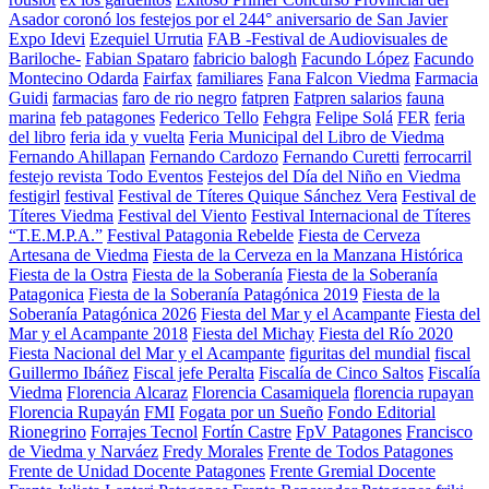
Asador coronó los festejos por el 244° aniversario de San Javier
Expo Idevi
Ezequiel Urrutia
FAB -Festival de Audiovisuales de
Bariloche-
Fabian Spataro
fabricio balogh
Facundo López
Facundo
Montecino Odarda
Fairfax
familiares
Fana Falcon Viedma
Farmacia
Guidi
farmacias
faro de rio negro
fatpren
Fatpren salarios
fauna
marina
feb patagones
Federico Tello
Fehgra
Felipe Solá
FER
feria
del libro
feria ida y vuelta
Feria Municipal del Libro de Viedma
Fernando Ahillapan
Fernando Cardozo
Fernando Curetti
ferrocarril
festejo revista Todo Eventos
Festejos del Día del Niño en Viedma
festigirl
festival
Festival de Títeres Quique Sánchez Vera
Festival de
Títeres Viedma
Festival del Viento
Festival Internacional de Títeres
“T.E.M.P.A.”
Festival Patagonia Rebelde
Fiesta de Cerveza
Artesana de Viedma
Fiesta de la Cerveza en la Manzana Histórica
Fiesta de la Ostra
Fiesta de la Soberanía
Fiesta de la Soberanía
Patagonica
Fiesta de la Soberanía Patagónica 2019
Fiesta de la
Soberanía Patagónica 2026
Fiesta del Mar y el Acampante
Fiesta del
Mar y el Acampante 2018
Fiesta del Michay
Fiesta del Río 2020
Fiesta Nacional del Mar y el Acampante
figuritas del mundial
fiscal
Guillermo Ibáñez
Fiscal jefe Peralta
Fiscalía de Cinco Saltos
Fiscalía
Viedma
Florencia Alcaraz
Florencia Casamiquela
florencia rupayan
Florencia Rupayán
FMI
Fogata por un Sueño
Fondo Editorial
Rionegrino
Forrajes Tecnol
Fortín Castre
FpV Patagones
Francisco
de Viedma y Narváez
Fredy Morales
Frente de Todos Patagones
Frente de Unidad Docente Patagones
Frente Gremial Docente