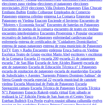
elecciones paso viedma
elecciones pj patagones
elecciones
provinciales 2019
elecciones Villa Dolores Patagones
Elías Chucair
Emiliano Balbin
Emilio Collueque
Empleados de Comercio
Patagones
empresa ceferino
empresa La Comarca
Emprotur
en
Patagones
en Viedma
Enacom
Enciende el Invierno
Encuentro de
"Mujeres y Economía Social"
Encuentro de baterías en Patagones
Encuentro de poetas de la comarca
encuentro de teatro en viedma
encuentro interlegislativo
Encuentro Progresista y Popular
encuentro
recreativo de batería en Patagones
enfermedad cardiovascular
enfermería
entrega de certificados de “Cuidadores Domiciliarios”
entrega de papas patagones
entrega de ropa municipio de Patagones
EnTV
Entv y Radio Encuentro
epilepsia
Eruca Sativa en Viedma
Escénica Teatro de Grupo
escritor Mario Abel
escritores y escritoras
de la Comarca
Escuela 15
escuela 200
escuela 21 de patagones
escuela 7 de San Blas
Escuela de Arte Alcides Biagetti
escuela de
arte de patagones
Escuela de Educación Técnica n° 1 Patagones
escuela de equitacion de patagones
escuela de guardavidas
Escuela
de Suboficiales y Agentes "Sargento Primero Domingo Salinas" de
Sierra Grande
escuela especial 22
escuela municipal de canotaje
viedma
Escuela Municipal de Patín de Patagones
Escuela
Spegazzini camara
Escuela Técnica de Patagones
Escuela Técnica
N°1 Patagones
Espacio Rakesh
estafa virtual
Este sábado se
realizará la 12º Edición Fiesta de San Juan en el Centro Vasco
Esteban Bullrich
Eva Perón
evalyn rousiot silbana cullumilla
evelyn
rousiot
ex los gardelitos
Exitoso Primer Concurso Provincial del