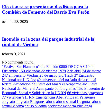
Elecciones: se presentaron dos listas para la
Comisión de Fomento del Barrio Eva Perón
octubre 28, 2025
Incendio en la zona del parque industrial de la
ciudad de Viedma
febrero 9, 2021
No comments found.
"Festival Sur Flamenco" 4ta Edición
0800-DROGAS
10 de
Diciembre
150 viviendas de viedma
1979
2 de abril
24 de marzo
247 aniversario Viedma
25 de mayo
3rd Track
3° Encuentro
Nacional por la Niñez
40 aniversario del traslado de la capital
federal
44º edición de Fiesta del Mar y el Acapamte
46° Fiesta
Nacional del Mar y el Acampante
50 fotografías”
5to Encuentro de
Economía Social y Solidaria en la UNRN
66 viviendas patagones
77 viviendas
911 RN Emergencias
Abel Pintos en Patagones
abigeato
abigeato Patagones
abuso
abuso sexual las grutas
abuso
sexual viedma
abuso Viedma
accidente avioneta villalonga