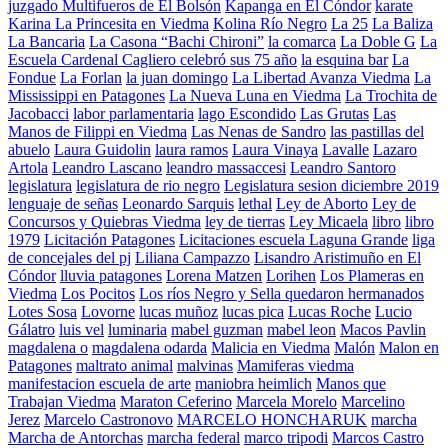
juzgado Multifueros de El Bolsón
Kapanga en El Cóndor
karate
Karina La Princesita en Viedma
Kolina Río Negro
La 25
La Baliza
La Bancaria
La Casona “Bachi Chironi”
la comarca
La Doble G
La
Escuela Cardenal Cagliero celebró sus 75 año
la esquina bar
La
Fondue
La Forlan
la juan domingo
La Libertad Avanza Viedma
La
Mississippi en Patagones
La Nueva Luna en Viedma
La Trochita de
Jacobacci
labor parlamentaria
lago Escondido
Las Grutas
Las
Manos de Filippi en Viedma
Las Nenas de Sandro
las pastillas del
abuelo
Laura Guidolin
laura ramos
Laura Vinaya
Lavalle
Lazaro
Artola
Leandro Lascano
leandro massaccesi
Leandro Santoro
legislatura
legislatura de rio negro
Legislatura sesion diciembre 2019
lenguaje de señas
Leonardo Sarquis
lethal
Ley de Aborto
Ley de
Concursos y Quiebras Viedma
ley de tierras
Ley Micaela
libro
libro
1979
Licitación Patagones
Licitaciones escuela Laguna Grande
liga
de concejales del pj
Liliana Campazzo
Lisandro Aristimuño en El
Cóndor
lluvia patagones
Lorena Matzen
Lorihen
Los Plameras en
Viedma
Los Pocitos
Los ríos Negro y Sella quedaron hermanados
Lotes Sosa
Lovorne
lucas muñoz
lucas pica
Lucas Roche
Lucio
Gálatro
luis vel
luminaria
mabel guzman
mabel leon
Macos Pavlin
magdalena o
magdalena odarda
Malicia en Viedma
Malón
Malon en
Patagones
maltrato animal
malvinas
Mamiferas viedma
manifestacion escuela de arte
maniobra heimlich
Manos que
Trabajan Viedma
Maraton Ceferino
Marcela Morelo
Marcelino
Jerez
Marcelo Castronovo
MARCELO HONCHARUK
marcha
Marcha de Antorchas
marcha federal
marco tripodi
Marcos Castro