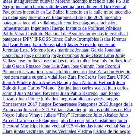
Inaes
Inauguración bulevar Moreno
incendio
incendio auto PS Río
Negro
incendio barrio zatti de viedma
incendio en el Tiro Federal
Patagones
incendio en La Baliza
Incendio en la calle mitre
incendio
en patagones
Incendio en Patagones 24 de julio 2026
incendio
patagones
incendio villalonga
incendios patagones
inclusión
infraestructura
Ingeniero Huergo
Instituto de Políticas Públicas
Pablo Verani
Instituto Nacional de Asuntos Indígenas
intersindical
patagones
IPPV
IPROSS
Irineo Calvo
Irrompibles
Isaías Kremer
Iud
Ivan Ponce
Ivan Preuss
jabali
Javier Acevedo
javier iud
Jeremías Loza Moreno
jesus martinez
Jonatan García
Jonathan
Caracciolo
jorge ocampo
jorge ocampos
Jorge Oscar Lima
Jorge
Vallaza
jose foulkes
jose foulkes damian miler
Jose luis foulkes
José
Luis Garcia Pinasco
Jose Luis Zara
Jose Quintin
Jose Scorolli
Pichuco
jose zara
jose zara acto bicentenario
Jose Zara con Frigerio
jose zara maria eugenia vidal
Jose Zara ProCreAr
José Zara UPSO
Juan A Pradere
Juan Andres Balogh
Juan Antonio Bernardi
Juan
Balogh
Juan Carlos "Mono" Zuniga
juan carlos scalesi
juan carlos
schmid
Juan Manuel Reverter
Juan Pablo Barreno
Juan Pablo
Lozano
Juan Ponce
jubilados
juegos adultos mayores
Juegos
Bonaerenses 2017
Juegos Bonaerenses Patagones 2026
Juegos de la
Araucanía
Jueza del STJ Adriana Zaratiegui
juicios políticos en Río
Negro
Julieta Vinaya
Julieta “Toly” Hernández
Julio Alcalde
Julio
Aro en Carmen de Patagones
julio barcena
Julio Costantino
Junta
Electoral Municipal
junta vecinal 915 viviendas
junta vecinal Santa
Clara
juntas vecinales
Juntas Vecinales Viedma
justicia de rio negro