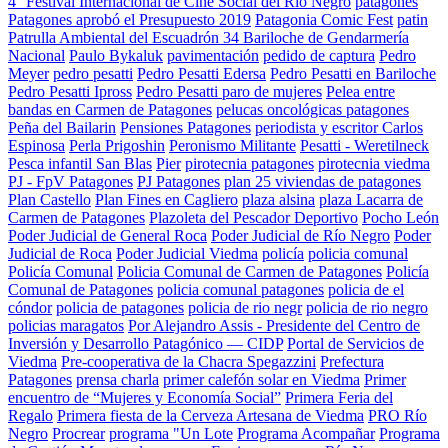
4° Festival Internacional de Cine Social del Río Negro
patagones
Patagones aprobó el Presupuesto 2019
Patagonia Comic Fest
patin
Patrulla Ambiental del Escuadrón 34 Bariloche de Gendarmería
Nacional
Paulo Bykaluk
pavimentación
pedido de captura
Pedro
Meyer
pedro pesatti
Pedro Pesatti Edersa
Pedro Pesatti en Bariloche
Pedro Pesatti Ipross
Pedro Pesatti paro de mujeres
Pelea entre
bandas en Carmen de Patagones
pelucas oncológicas patagones
Peña del Bailarin
Pensiones Patagones
periodista y escritor Carlos
Espinosa
Perla Prigoshin
Peronismo Militante
Pesatti - Weretilneck
Pesca infantil San Blas
Pier
pirotecnia patagones
pirotecnia viedma
PJ - FpV Patagones
PJ Patagones
plan 25 viviendas de patagones
Plan Castello
Plan Fines en Cagliero
plaza alsina
plaza Lacarra de
Carmen de Patagones
Plazoleta del Pescador Deportivo
Pocho León
Poder Judicial de General Roca
Poder Judicial de Río Negro
Poder
Judicial de Roca
Poder Judicial Viedma
policía
policia comunal
Policía Comunal
Policia Comunal de Carmen de Patagones
Policía
Comunal de Patagones
policia comunal patagones
policia de el
cóndor
policia de patagones
policia de rio negr
policia de rio negro
policias maragatos
Por Alejandro Assis - Presidente del Centro de
Inversión y Desarrollo Patagónico — CIDP
Portal de Servicios de
Viedma
Pre-cooperativa de la Chacra Spegazzini
Prefectura
Patagones
prensa charla
primer calefón solar en Viedma
Primer
encuentro de “Mujeres y Economía Social”
Primera Feria del
Regalo
Primera fiesta de la Cerveza Artesana de Viedma
PRO Río
Negro
Procrear
programa "Un Lote
Programa Acompañar
Programa