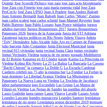
Quintin
Jose Scorolli Pichuco
jose zara
jose zara acto bicentenario
Jose Zara con Frigerio
jose zara maria eugenia vidal
Jose Zara
ProCreAr
José Zara UPSO
Juan A Pradere
Juan Andres Balogh
Juan Antonio Bernardi
Juan Balogh
Juan Carlos "Mono" Zuniga
juan carlos scalesi
juan carlos schmid
Juan Manuel Reverter
Juan
Pablo Barreno
Juan Pablo Lozano
Juan Ponce
jubilados
juegos
adultos mayores
Juegos Bonaerenses 2017
Juegos Bonaerenses
Patagones 2026
Juegos de la Araucanía
Jueza del STJ Adriana
Zaratiegui
juicios políticos en Río Negro
Julieta Vinaya
Julieta
“Toly” Hernández
Julio Alcalde
Julio Aro en Carmen de Patagones
julio barcena
Julio Costantino
Junta Electoral Municipal
junta
vecinal 915 viviendas
junta vecinal Santa Clara
juntas vecinales
Juntas Vecinales Viedma
justicia de rio negro
juzgado Multifueros
de El Bolsón
Kapanga en El Cóndor
karate
Karina La Princesita en
Viedma
Kolina Río Negro
La 25
La Baliza
La Bancaria
La Casona
“Bachi Chironi”
la comarca
La Doble G
La Escuela Cardenal
Cagliero celebró sus 75 año
la esquina bar
La Fondue
La Forlan
la
juan domingo
La Libertad Avanza Viedma
La Mississippi en
Patagones
La Nueva Luna en Viedma
La Trochita de Jacobacci
labor parlamentaria
lago Escondido
Las Grutas
Las Manos de
Filippi en Viedma
Las Nenas de Sandro
las pastillas del abuelo
Laura Guidolin
laura ramos
Laura Vinaya
Lavalle
Lazaro Artola
Leandro Lascano
leandro massaccesi
Leandro Santoro
legislatura
legislatura de rio negro
Legislatura sesion diciembre 2019
lenguaje
de señas
Leonardo Sarquis
lethal
Ley de Aborto
Ley de Concursos