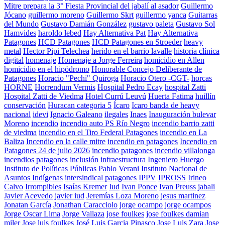
Mitre prepara la 3° Fiesta Provincial del jabalí al asador
Guillermo
Jócano
guillermo moreno
Guillermo Skrt
guillermo yanca
Guitarras
del Mundo
Gustavo Damián González
gustavo paleta
Gustavo Sol
Hamvides
haroldo lebed
Hay Alternativa Pat
Hay Alternativa
Patagones
HCD Patagones
HCD Patagones en Stroeder
heavy
metal
Hector Pipi Telechea
herido en el barrio lavalle
historia clínica
digital
homenaje
Homenaje a Jorge Ferreira
homicidio en Allen
homicidio en el hipódromo
Honorable Concejo Deliberante de
Patagones
Horacio "Pechi" Quiroga
Horacio Otero -CGT-
horcas
HORNE
Horrendum Vermis
Hospital Pedro Ecay
hospital Zatti
Hospital Zatti de Viedma
Hotel Currú Leuvú
Huerta Fatima
huillín
conservación
Huracan categoria 5
Ícaro
Icaro banda de heavy
nacional
idevi
Ignacio Galeano
ilegales
Inaes
Inauguración bulevar
Moreno
incendio
incendio auto PS Río Negro
incendio barrio zatti
de viedma
incendio en el Tiro Federal Patagones
incendio en La
Baliza
Incendio en la calle mitre
incendio en patagones
Incendio en
Patagones 24 de julio 2026
incendio patagones
incendio villalonga
incendios patagones
inclusión
infraestructura
Ingeniero Huergo
Instituto de Políticas Públicas Pablo Verani
Instituto Nacional de
Asuntos Indígenas
intersindical patagones
IPPV
IPROSS
Irineo
Calvo
Irrompibles
Isaías Kremer
Iud
Ivan Ponce
Ivan Preuss
jabali
Javier Acevedo
javier iud
Jeremías Loza Moreno
jesus martinez
Jonatan García
Jonathan Caracciolo
jorge ocampo
jorge ocampos
Jorge Oscar Lima
Jorge Vallaza
jose foulkes
jose foulkes damian
miler
Jose luis foulkes
José Luis Garcia Pinasco
Jose Luis Zara
Jose