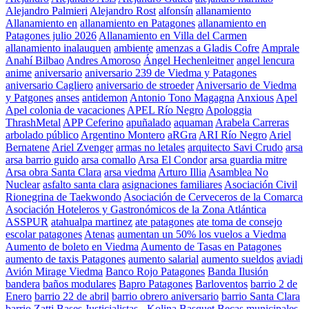
Alejandro Palmieri
Alejandro Rost
alfonsín
allanamiento
Allanamiento en
allanamiento en Patagones
allanamiento en
Patagones julio 2026
Allanamiento en Villa del Carmen
allanamiento inalauquen
ambiente
amenzas a Gladis Cofre
Amprale
Anahí Bilbao
Andres Amoroso
Ángel Hechenleitner
angel lencura
anime
aniversario
aniversario 239 de Viedma y Patagones
aniversario Cagliero
aniversario de stroeder
Aniversario de Viedma
y Patgones
anses
antidemon
Antonio Tono Magagna
Anxious
Apel
Apel colonia de vacaciones
APEL Río Negro
Apologgia
ThrashMetal
APP Ceferino
apuñalado
aquaman
Arabela Carreras
arbolado público
Argentino Montero
aRGra
ARI Río Negro
Ariel
Bernatene
Ariel Zvenger
armas no letales
arquitecto Savi Crudo
arsa
arsa barrio guido
arsa comallo
Arsa El Condor
arsa guardia mitre
Arsa obra Santa Clara
arsa viedma
Arturo Illia
Asamblea No
Nuclear
asfalto santa clara
asignaciones familiares
Asociación Civil
Rionegrina de Taekwondo
Asociación de Cerveceros de la Comarca
Asociación Hoteleros y Gastronómicos de la Zona Atlántica
ASSPUR
atahualpa martinez
ate patagones
ate toma de consejo
escolar patagones
Atenas
aumentan un 50% los vuelos a Viedma
Aumento de boleto en Viedma
Aumento de Tasas en Patagones
aumento de taxis Patagones
aumento salarial
aumento sueldos
aviadi
Avión Mirage Viedma
Banco Rojo Patagones
Banda Ilusión
bandera
baños modulares
Bapro Patagones
Barloventos
barrio 2 de
Enero
barrio 22 de abril
barrio obrero aniversario
barrio Santa Clara
barrio Zatti
Bases Justicialistas - Kolina
Basquet
Becas municipales