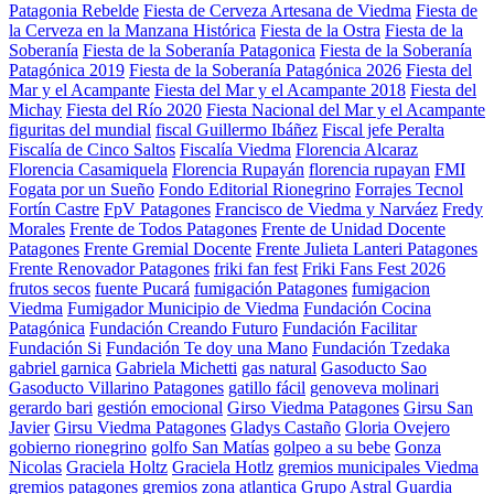
Patagonia Rebelde
Fiesta de Cerveza Artesana de Viedma
Fiesta de
la Cerveza en la Manzana Histórica
Fiesta de la Ostra
Fiesta de la
Soberanía
Fiesta de la Soberanía Patagonica
Fiesta de la Soberanía
Patagónica 2019
Fiesta de la Soberanía Patagónica 2026
Fiesta del
Mar y el Acampante
Fiesta del Mar y el Acampante 2018
Fiesta del
Michay
Fiesta del Río 2020
Fiesta Nacional del Mar y el Acampante
figuritas del mundial
fiscal Guillermo Ibáñez
Fiscal jefe Peralta
Fiscalía de Cinco Saltos
Fiscalía Viedma
Florencia Alcaraz
Florencia Casamiquela
Florencia Rupayán
florencia rupayan
FMI
Fogata por un Sueño
Fondo Editorial Rionegrino
Forrajes Tecnol
Fortín Castre
FpV Patagones
Francisco de Viedma y Narváez
Fredy
Morales
Frente de Todos Patagones
Frente de Unidad Docente
Patagones
Frente Gremial Docente
Frente Julieta Lanteri Patagones
Frente Renovador Patagones
friki fan fest
Friki Fans Fest 2026
frutos secos
fuente Pucará
fumigación Patagones
fumigacion
Viedma
Fumigador Municipio de Viedma
Fundación Cocina
Patagónica
Fundación Creando Futuro
Fundación Facilitar
Fundación Si
Fundación Te doy una Mano
Fundación Tzedaka
gabriel garnica
Gabriela Michetti
gas natural
Gasoducto Sao
Gasoducto Villarino Patagones
gatillo fácil
genoveva molinari
gerardo bari
gestión emocional
Girso Viedma Patagones
Girsu San
Javier
Girsu Viedma Patagones
Gladys Castaño
Gloria Ovejero
gobierno rionegrino
golfo San Matías
golpeo a su bebe
Gonza
Nicolas
Graciela Holtz
Graciela Hotlz
gremios municipales Viedma
gremios patagones
gremios zona atlantica
Grupo Astral
Guardia