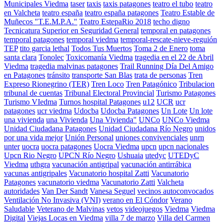
Municipales Viedma
taser
taxis
taxis patagones
teatro el tubo
teatro
en Valcheta
teatro españa
teatro españa patagones
Teatro Estable de
Muñecos "T.E.M.P.A."
Teatro EstepaRio 2018
techo digno
Tecnicatura Superior en Seguridad General
temporal en patagones
temporal patagones
temporal viedma
temporal-rescate-nieve-reguión
TEP
tito garcia lethal
Todos Tus Muertos
Toma 2 de Enero
toma
santa clara
Tonolec
Toxicomanía Viedma
tragedia en el 22 de Abril
Viedma
tragedia malvinas patagones
Trail Running Día Del Amigo
en Patagones
tránsito
transporte San Blas
trata de personas
Tren
Expreso Rionegrino (TER)
Tren Loco
Tren Patagónico
Tribulacion
tribunal de cuentas
Tribunal Electoral Provincial
Turismo Patagones
Turismo VIedma
Turnos hospital Patagones
u12
UCR
ucr
patagones
ucr viedma
Udocba
Udocba Patagones
Un Lote
Un lote
una vivienda
una Vivienda
Una Vivienda"
UNCo
UNCo Viedma
Unidad Ciudadana Patagones
Unidad Ciudadana Río Negro
unidos
por una vida mejor
Unión Personal
uniones convivenciales
unrn
unter
uocra
uocra patagones
Uocra Viedma
upcn
upcn nacionales
Upcn Rio Negro
UPCN Río Negro
Ushuaia
utedyc
UTEDyC
Viedma
uthgra
vacunación antigripal
vacunación antirrábica
vacunas antigripales
Vacunatorio hospital Zatti
Vacunatorio
Patagones
vacunatorio viedma
Vacunatorio Zatti
Valcheta
autoridades
Van Der Sandt
Vanesa Seguel
vecinos autoconvocados
Ventilación No Invasiva (VNI)
verano en El Cóndor
Verano
Saludable
Veterano de Malvinas
vetos
videojuegos
Viedma
Viedma
Digital
Viejas Locas en Viedma
villa 7 de marzo
Villa del Carmen