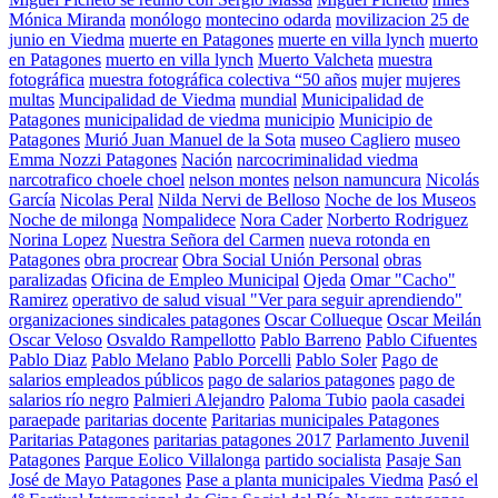
Mónica Miranda
monólogo
montecino odarda
movilizacion 25 de
junio en Viedma
muerte en Patagones
muerte en villa lynch
muerto
en Patagones
muerto en villa lynch
Muerto Valcheta
muestra
fotográfica
muestra fotográfica colectiva “50 años
mujer
mujeres
multas
Muncipalidad de Viedma
mundial
Municipalidad de
Patagones
municipalidad de viedma
municipio
Municipio de
Patagones
Murió Juan Manuel de la Sota
museo Cagliero
museo
Emma Nozzi Patagones
Nación
narcocriminalidad viedma
narcotrafico choele choel
nelson montes
nelson namuncura
Nicolás
García
Nicolas Peral
Nilda Nervi de Belloso
Noche de los Museos
Noche de milonga
Nompalidece
Nora Cader
Norberto Rodriguez
Norina Lopez
Nuestra Señora del Carmen
nueva rotonda en
Patagones
obra procrear
Obra Social Unión Personal
obras
paralizadas
Oficina de Empleo Municipal
Ojeda
Omar "Cacho"
Ramirez
operativo de salud visual "Ver para seguir aprendiendo"
organizaciones sindicales patagones
Oscar Collueque
Oscar Meilán
Oscar Veloso
Osvaldo Rampellotto
Pablo Barreno
Pablo Cifuentes
Pablo Diaz
Pablo Melano
Pablo Porcelli
Pablo Soler
Pago de
salarios empleados públicos
pago de salarios patagones
pago de
salarios río negro
Palmieri Alejandro
Paloma Tubio
paola casadei
paraepade
paritarias docente
Paritarias municipales Patagones
Paritarias Patagones
paritarias patagones 2017
Parlamento Juvenil
Patagones
Parque Eolico Villalonga
partido socialista
Pasaje San
José de Mayo Patagones
Pase a planta municipales Viedma
Pasó el