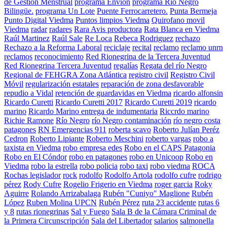
de Gestión Menstrual
programa Envion
programa Río Negro
Bilingüe.
programa Un Lote
Puente Ferrocarretero.
Punta Bermeja
Punto Digital Viedma
Puntos limpios Viedma
Quirofano movil
Viedma
radar
radares
Rara Avis productora
Rata Blanca en Viedma
Raúl Martinez
Raúl Sale
Re Loca
Rebeca Rodriguez
rechazo
Rechazo a la Reforma Laboral
reciclaje
recital
reclamo
reclamo unrn
reclamos
reconocimiento
Red Rionegrina de la Tercera Juventud
Red Rionegrina Tercera Juventud
regalías
Regata del río Negro
Regional de FEHGRA Zona Atlántica
registro civil
Registro Civil
Móvil
regularización estatales
reparación de zona desfavorable
repudio a Vidal
retención de guardavidas en Viedma
ricardo alfonsin
Ricardo Curetti
Ricardo Curetti 2017
Ricardo Curetti 2019
ricardo
marino
Ricardo Marino entrega de indumentaria
Riccrdo marino
Richie Ramone
Río Negro
río Negro contaminación
río negro costa
patagones
RN Emergencias 911
roberta scavo
Roberto Julían Peréz
Cedron
Roberto Lipiante
Roberto Meschini
roberto vargas
robo a
taxista en Viedma
robo empresa edes
Robo en el CAPS Patagonia
Robo en El Cóndor
robo en patagones
robo en Unicoop
Robo en
Viedma
robo la estrella
robo policia
robo taxi
robo viedma
ROCA
Rochas legislador
rock
rodolfo
Rodolfo Artola
rodolfo cufre
rodrigo
pérez
Rody Cufre
Rogelio Frigerio en Viedma
roger garcia
Roky
Aguirre
Rolando Arrizabalaga
Rubén "Cuniyo" Maglione
Rubén
López
Ruben Molina UPCN
Rubén Pérez
ruta 23 accidente
rutas 6
y 8
rutas rionegrinas
Sal y Fuego
Sala B de la Cámara Criminal de
la Primera Circunscripción
Sala del Libertador
salarios
salmonella