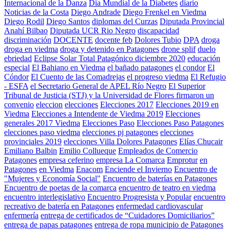
Internacional de la Danza
Día Mundial de la Diabetes
diario
Noticias de la Costa
Diego Andrade
Diego Frenkel en Viedma
Diego Rodil
Diego Santos
diplomas del Curzas
Diputada Provincial
Anahí Bilbao
Diputada UCR Rio Negro
discapacidad
discriminación
DOCENTE
docente feb
Dolores Tubio
DPA
droga
droga en viedma
droga y detenido en Patagones
drone splif
duelo
ebriedad
Eclipse Solar Total Patagónico diciembre 2020
educación
especial
El Bahiano en Viedma
el bañado patagones
el condor
El
Cóndor
El Cuento de las Comadrejas
el progreso viedma
El Refugio
- ESFA
el Secretario General de APEL Río Negro
El Superior
Tribunal de Justicia (STJ) y la Universidad de Flores firmaron un
convenio
eleccion
elecciones
Elecciones 2017
Elecciones 2019 en
Viedma
Elecciones a Intendente de Viedma 2019
Elecciones
generales 2017 Viedma
Elecciones Paso
Elecciones Paso Patagones
elecciones paso viedma
elecciones pj patagones
elecciones
provinciales 2019
elecciones Villa Dolores Patagones
Elías Chucair
Emiliano Balbin
Emilio Collueque
Empleados de Comercio
Patagones
empresa ceferino
empresa La Comarca
Emprotur
en
Patagones
en Viedma
Enacom
Enciende el Invierno
Encuentro de
"Mujeres y Economía Social"
Encuentro de baterías en Patagones
Encuentro de poetas de la comarca
encuentro de teatro en viedma
encuentro interlegislativo
Encuentro Progresista y Popular
encuentro
recreativo de batería en Patagones
enfermedad cardiovascular
enfermería
entrega de certificados de “Cuidadores Domiciliarios”
entrega de papas patagones
entrega de ropa municipio de Patagones