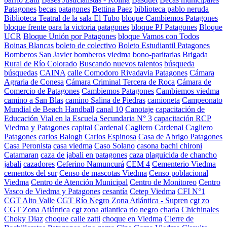
Patagones
becas patagones
Bettina Paez
biblioteca pablo neruda
Biblioteca Teatral de la sala El Tubo
bloque Cambiemos Patagones
bloque frente para la victoria patagones
bloque PJ Patagones
Bloque
UCR
Bloque Unión por Patagones
bloque Vamos con Todos
Boinas Blancas
boleto de colectivo
Boleto Estudiantil Patagones
Bomberos San Javier
bomberos viedma
bono-paritarias
Brigada
Rural de Río Colorado
Buscando nuevos talentos
búsqueda
búsquedas
CAINA
calle Comodoro Rivadavia Patagones
Cámara
Agraria de Conesa
Cámara Criminal Tercera de Roca
Cámara de
Comercio de Patagones
Cambiemos Patagones
Cambiemos viedma
camino a San Blas
camino Salina de Piedras
camioneta
Campeonato
Mundial de Beach Handball
canal 10
Canotaje
capacitación de
Educación Vial en la Escuela Secundaria N° 3
capacitación RCP
Viedma y Patagones
capital
Cardenal Cagliero
Cardenal Cagliero
Patagones
carlos Balogh
Carlos Espinosa
Casa de Abrigo Patagones
Casa Peronista
casa viedma
Caso Solano
casona bachi chironi
Catamaran
caza de jabali en patagones
caza plaguicida de chancho
jabali
cazadores
Ceferino Namuncurá
CEM 4
Cementerio Viedma
cementos del sur
Censo de mascotas Viedma
Censo poblacional
Viedma
Centro de Atención Municipal
Centro de Monitoreo
Centro
Vasco de Viedma y Patagones
cesantía
Cetep Viedma
CFI N°1
CGT Alto Valle
CGT Río Negro Zona Atlántica - Supren
cgt zo
CGT Zona Atlántica
cgt zona atlantica rio negro
charla
Chichinales
Choky Diaz
choque calle zatti
choque en Viedma
Cierre de