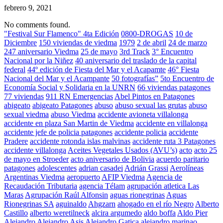
febrero 9, 2021
No comments found.
"Festival Sur Flamenco" 4ta Edición
0800-DROGAS
10 de
Diciembre
150 viviendas de viedma
1979
2 de abril
24 de marzo
247 aniversario Viedma
25 de mayo
3rd Track
3° Encuentro
Nacional por la Niñez
40 aniversario del traslado de la capital
federal
44º edición de Fiesta del Mar y el Acapamte
46° Fiesta
Nacional del Mar y el Acampante
50 fotografías”
5to Encuentro de
Economía Social y Solidaria en la UNRN
66 viviendas patagones
77 viviendas
911 RN Emergencias
Abel Pintos en Patagones
abigeato
abigeato Patagones
abuso
abuso sexual las grutas
abuso
sexual viedma
abuso Viedma
accidente avioneta villalonga
accidente en plaza San Martin de Viedma
accidente en villalonga
accidente jefe de policia patagones
accidente policia
accidente
Pradere
accidente rotonda islas malvinas
accidente ruta 3 Patagones
accidente villalonga
Aceites Vegetales Usados (AVU’s)
acto
acto 25
de mayo en Stroeder
acto aniversario de Bolivia
acuerdo paritario
patagones
adolescentes
adrian casadei
Adrián Grassi
Aerolíneas
Argentinas Viedma
aeropuerto
AFIP Viedma
Agencia de
Recaudación Tributaria
agencia Télam
agrupación atletica Las
Maras
Agrupación Raúl Alfonsin
aguas rionegrinas
Aguas
Rionegrinas SA
aguinaldo
Ahgzarn
ahogado en el río Negro
Alberto
Castillo
alberto weretilneck
alcira argumedo
aldo boffa
Aldo Pier
Alejandro
Alejandro Asis
Alejandro Gatica
alejandro marinao