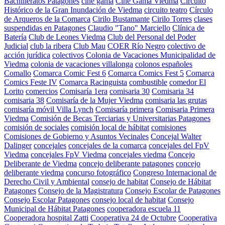
Bachilleratos Patagones
cine gama
Cine Gama Viedma
Circuito
Histórico de la Gran Inundación de Viedma
circuito teatro
Círculo
de Arqueros de la Comarca
Cirilo Bustamante
Cirilo Torres
clases
suspendidas en Patagones
Claudio "Tano" Marciello
Clínica de
Batería
Club de Leones Viedma
Club del Personal del Poder
Judicial
club la ribera
Club Mau
COER Río Negro
colectivo de
acción jurídica
colectivos
Colonia de Vacaciones Municipalidad de
Viedma
colonia de vacaciones villalonga
colonos españoles
Comallo
Comarca Comic Fest 6
Comarca Comics Fest 5
Comarca
Comics Feste IV
Comarca Racinguista
combustible
comedor El
Lorito
comercios
Comisaría 1era
comisaria 30
Comisaria 34
comisaria 38
Comisaría de la Mujer Viedma
comisaria las grutas
comisaría móvil Villa Lynch
Comisaría primera
Comisaria Primera
Viedma
Comisión de Becas Terciarias y Universitarias Patagones
comisión de sociales
comisión local de hábitat
comisiones
Comisiones de Gobierno y Asuntos Vecinales
Concejal Walter
Dalinger
concejales
concejales de la comarca
concejales del FpV
Viedma
concejales FpV Viedma
concejales viedma
Concejo
Deliberante de Viedma
concejo deliberante patagones
concejo
deliberante viedma
concurso fotográfico
Congreso Internacional de
Derecho Civil y Ambiental
consejo de habitat
Consejo de Hábitat
Patagones
Consejo de la Magistratura
Consejo Escolar de Patagones
Consejo Escolar Patagones
consejo local de habitat
Consejo
Municipal de Hábitat Patagones
cooperadora escuela 11
Cooperadora hospital Zatti
Cooperativa 24 de Octubre
Cooperativa