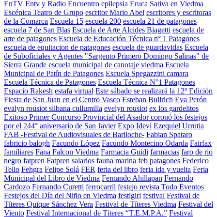
EnTV
Entv y Radio Encuentro
epilepsia
Eruca Sativa en Viedma
Escénica Teatro de Grupo
escritor Mario Abel
escritores y escritoras
de la Comarca
Escuela 15
escuela 200
escuela 21 de patagones
escuela 7 de San Blas
Escuela de Arte Alcides Biagetti
escuela de
arte de patagones
Escuela de Educación Técnica n° 1 Patagones
escuela de equitacion de patagones
escuela de guardavidas
Escuela
de Suboficiales y Agentes "Sargento Primero Domingo Salinas" de
Sierra Grande
escuela municipal de canotaje viedma
Escuela
Municipal de Patín de Patagones
Escuela Spegazzini camara
Escuela Técnica de Patagones
Escuela Técnica N°1 Patagones
Espacio Rakesh
estafa virtual
Este sábado se realizará la 12º Edición
Fiesta de San Juan en el Centro Vasco
Esteban Bullrich
Eva Perón
evalyn rousiot silbana cullumilla
evelyn rousiot
ex los gardelitos
Exitoso Primer Concurso Provincial del Asador coronó los festejos
por el 244° aniversario de San Javier
Expo Idevi
Ezequiel Urrutia
FAB -Festival de Audiovisuales de Bariloche-
Fabian Spataro
fabricio balogh
Facundo López
Facundo Montecino Odarda
Fairfax
familiares
Fana Falcon Viedma
Farmacia Guidi
farmacias
faro de rio
negro
fatpren
Fatpren salarios
fauna marina
feb patagones
Federico
Tello
Fehgra
Felipe Solá
FER
feria del libro
feria ida y vuelta
Feria
Municipal del Libro de Viedma
Fernando Ahillapan
Fernando
Cardozo
Fernando Curetti
ferrocarril
festejo revista Todo Eventos
Festejos del Día del Niño en Viedma
festigirl
festival
Festival de
Títeres Quique Sánchez Vera
Festival de Títeres Viedma
Festival del
Viento
Festival Internacional de Títeres “T.E.M.P.A.”
Festival