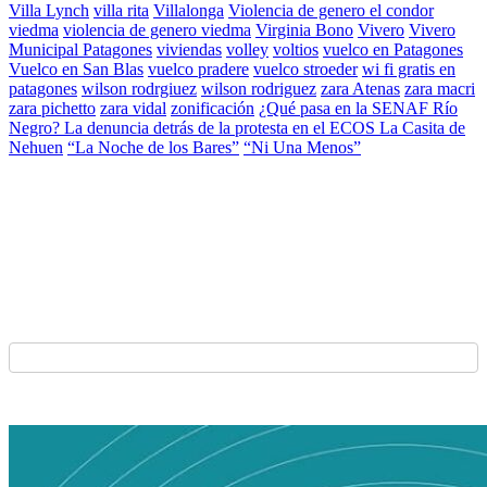
Villa Lynch
villa rita
Villalonga
Violencia de genero el condor
viedma
violencia de genero viedma
Virginia Bono
Vivero
Vivero
Municipal Patagones
viviendas
volley
voltios
vuelco en Patagones
Vuelco en San Blas
vuelco pradere
vuelco stroeder
wi fi gratis en
patagones
wilson rodrgiuez
wilson rodriguez
zara Atenas
zara macri
zara pichetto
zara vidal
zonificación
¿Qué pasa en la SENAF Río
Negro? La denuncia detrás de la protesta en el ECOS La Casita de
Nehuen
“La Noche de los Bares”
“Ni Una Menos”