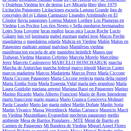
y Quiebras Viedma
ley de tierras
Ley Micaela
libro
libro 1979
Licitación Patagones
Licitaciones escuela Laguna Grande
liga de
concejales del pj
Liliana Campazzo
Lisandro Aristimuño en El
Cóndor
lluvia patagones
Lorena Matzen
Lorihen
Los Plameras en
Viedma
Los Pocitos
Los ríos Negro y Sella quedaron hermanados
Lotes Sosa
Lovorne
lucas muñoz
lucas pica
Lucas Roche
Lucio
Gálatro
luis vel
luminaria
mabel guzman
mabel leon
Macos Pavlin
magdalena o
magdalena odarda
Malicia en Viedma
Malón
Malon en
Patagones
maltrato animal
malvinas
Mamiferas viedma
manifestacion escuela de arte
maniobra heimlich
Manos que
Trabajan Viedma
Maraton Ceferino
Marcela Morelo
Marcelino
Jerez
Marcelo Castronovo
MARCELO HONCHARUK
marcha
Marcha de Antorchas
marcha federal
marco tripodi
Marcos Castro
marcos madarieta
Marcos Madarietta
Marcos Perez
María Ciccone
Maria Ciccone Patagones
Maria Ciccone reelecta
maria delia ruppel
Maria Emilia Soria
María Eugenia Vidal
maría inés grandoso
María
Laura Guidolin
mariana arregui
Mariana Baraj en Patagones
Marino
Marino Ricardo
Mario Alberto Francioni
Mario de Rege Intendente
mario franccioni
mario guanca
Mario Guanca Genoveva Molinari
Paola Casadei
Mario Ian
marta milesi
Martín Doñate
Martin Soria
Martin Vivanco
Massa Weretilneck
Matías Carrasco
Mauricio Macri
en Viedma
Maximiliano Evangelisti
mecheras patagones
medio
ambiente
Mesa de Barrios Populares - MTE
Metal de Barrio en
Carmen de Patagones
Mi Bandera de Viedma
Miguel Angel Flores
Miguel Picheto se reunió con Sergio Massa
Miguel Pichetto
miles