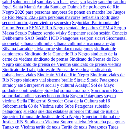
salud
salud mental
san blas
san blas pesca
san javier
sanción
sandro
fogel
Santa Mamá Antula
Santiago Dalmaú
Se poJuegos de Río
Negro 2026 para personas mayores
Se ponen en marcha los Juegos
de Río Negro 2026 para personas mayores
Sebastián Rodriguez
secuestran droga en viedma
secuestro
Seguridad Patrimonial del
Grupo Pecom
SENAF Río Negro
sentada de padres CEM 4
Sergio
Massa
Sergio Palazzo
sergio wisky
Serpentor
sesión
sesión Concejo
Deliberante SAO
Sesión HCD Patagones
sesipon
sicavi
Sicomental
sicometal
silbana cullumilla
silbana cullumilla mariana arregui
Silvana Larralde
silvia horne
simulacro patagones
sindicato de
camioneros
Sindicato de la Carne de Río Negro
sindicato de la
carne de viedma
sindicato de prensa
Sindicato de Prensa de Río
Negro
sindicato de prensa de Viedma
sindicato de prensa viedma
Sindicato de Trabajadores de Prensa de Viedma
sindicato de
trabajadores viales
Sindicato Vial de Río Negro
Sindicato viales de
Río Negro
siniestro vial
sistema braille
Sitraic
Sitraic Patagones
sitraic y ate
Sitraprenvi
social y cultural Adalquí
Sol de Mayo
soldados continentales
Soledad
somoncura rock
Somuncura Rock
sonoridad andina
sospechoso policía
Soyem Patagones
soyem
viedma
Stella Fibiger
stj
Stroeder Casa de la Cultura
sub16
Subcomisaría 63 de Viedma
sube
Sube Patagones
subsidio
patagonico
sueldos
sueldos estatales
superior tribunal de justicia
Superior Tribunal de Justicia de Río Negro
Superior Tribunal de
Justicia RN
Suplica en Viedma
Supren
suteba feb
suteba patagones
Tango en Viedma
tarifa de taxis
Tarifa de taxis Patagones
Tasas