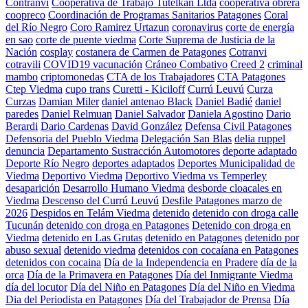
Contranvi
Cooperativa de Trabajo Tutelkan Ltda
cooperativa obrera
coopreco
Coordinación de Programas Sanitarios Patagones
Coral
del Río Negro
Coro Ramirez Urtazun
coronavirus
corte de energía
en sao
corte de puente viedma
Corte Suprema de Justicia de la
Nación
cosplay
costanera de Carmen de Patagones
Cotranvi
cotravili
COVID19 vacunación
Cráneo Combativo
Creed 2
criminal
mambo
criptomonedas
CTA de los Trabajadores
CTA Patagones
Ctep Viedma
cupo trans
Curetti - Kiciloff
Currú Leuvú
Curza
Curzas
Damian Miler
daniel antenao Black
Daniel Badié
daniel
paredes
Daniel Relmuan
Daniel Salvador
Daniela Agostino
Dario
Berardi
Dario Cardenas
David González
Defensa Civil Patagones
Defensoria del Pueblo Viedma
Delegación San Blas
delia ruppel
denuncia
Departamento Sustracción Automotores
deporte adaptado
Deporte Río Negro
deportes adaptados
Deportes Municipalidad de
Viedma
Deportivo Viedma
Deportivo Viedma vs Temperley
desaparición
Desarrollo Humano Viedma
desborde cloacales en
Viedma
Descenso del Currú Leuvú
Desfile Patagones marzo de
2026
Despidos en Telám Viedma
detenido
detenido con droga calle
Tucunán
detenido con droga en Patagones
Detenido con droga en
Viedma
detenido en Las Grutas
detenido en Patagones
detenido por
abuso sexual
detenido viedma
detenidos con cocaíana en Patagones
detenidos con cocaina
Día de la Independencia en Pradere
día de la
orca
Día de la Primavera en Patagones
Día del Inmigrante Viedma
día del locutor
Día del Niño en Patagones
Día del Niño en Viedma
Dia del Periodista en Patagones
Día del Trabajador de Prensa
Día