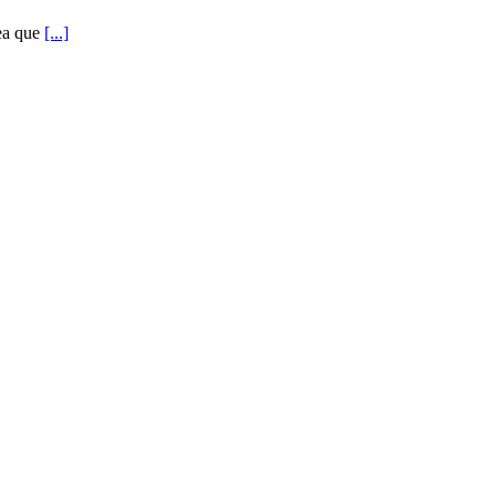
rea que
[...]