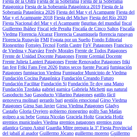
Fiesta de la Ostra
Fiesta de la Soberanía
Fiesta de la Soberanía
Patagonica
Fiesta de la Soberanía Patagónica 2019
Fiesta de la
Soberanía Patagónica 2026
Fiesta del Mar y el Acampante
Fiesta del
Mar y el Acampante 2018
Fiesta del Michay
Fiesta del Río 2020
Fiesta Nacional del Mar y el Acampante
figuritas del mundial
fiscal
Guillermo Ibáñez
Fiscal jefe Peralta
Fiscalía de Cinco Saltos
Fiscalía
Viedma
Florencia Alcaraz
Florencia Casamiquela
florencia rupayan
Florencia Rupayán
FMI
Fogata por un Sueño
Fondo Editorial
Rionegrino
Forrajes Tecnol
Fortín Castre
FpV Patagones
Francisco
de Viedma y Narváez
Fredy Morales
Frente de Todos Patagones
Frente de Unidad Docente Patagones
Frente Gremial Docente
Frente Julieta Lanteri Patagones
Frente Renovador Patagones
friki
fan fest
Friki Fans Fest 2026
frutos secos
fuente Pucará
fumigación
Patagones
fumigacion Viedma
Fumigador Municipio de Viedma
Fundación Cocina Patagónica
Fundación Creando Futuro
Fundación Facilitar
Fundación Si
Fundación Te doy una Mano
Fundación Tzedaka
gabriel garnica
Gabriela Michetti
gas natural
Gasoducto Sao
Gasoducto Villarino Patagones
gatillo fácil
genoveva molinari
gerardo bari
gestión emocional
Girso Viedma
Patagones
Girsu San Javier
Girsu Viedma Patagones
Gladys
Castaño
Gloria Ovejero
gobierno rionegrino
golfo San Matías
golpeo a su bebe
Gonza Nicolas
Graciela Holtz
Graciela Hotlz
gremios municipales Viedma
gremios patagones
gremios zona
atlantica
Grupo Astral
Guardia Mitre prepara la 3° Fiesta Provincial
del jabalí al asador
Guillermo Jócano
guillermo moreno
Guillermo