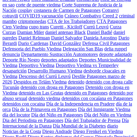
en sao
corte de puente viedma
Corte Suprema de Justicia de la
Nación
cosplay
costanera de Carmen de Patagones
Cotranvi
cotravili
COVID19 vacunación
Cráneo Combativo
Creed 2
criminal
mambo
criptomonedas
CTA de los Trabajadores
CTA Patagones
Ctep Viedma
cupo trans
Curetti - Kiciloff
Currú Leuvú
Curza
Curzas
Damian Miler
daniel antenao Black
Daniel Badié
daniel
paredes
Daniel Relmuan
Daniel Salvador
Daniela Agostino
Dario
Berardi
Dario Cardenas
David González
Defensa Civil Patagones
Defensoria del Pueblo Viedma
Delegación San Blas
delia ruppel
denuncia
Departamento Sustracción Automotores
deporte adaptado
Deporte Río Negro
deportes adaptados
Deportes Municipalidad de
Viedma
Deportivo Viedma
Deportivo Viedma vs Temperley
desaparición
Desarrollo Humano Viedma
desborde cloacales en
Viedma
Descenso del Currú Leuvú
Desfile Patagones marzo de
2026
Despidos en Telám Viedma
detenido
detenido con droga calle
Tucunán
detenido con droga en Patagones
Detenido con droga en
Viedma
detenido en Las Grutas
detenido en Patagones
detenido por
abuso sexual
detenido viedma
detenidos con cocaíana en Patagones
detenidos con cocaina
Día de la Independencia en Pradere
día de la
orca
Día de la Primavera en Patagones
Día del Inmigrante Viedma
día del locutor
Día del Niño en Patagones
Día del Niño en Viedma
Dia del Periodista en Patagones
Día del Trabajador de Prensa
Día
Internacional de la Danza
Día Mundial de la Diabetes
diario
Noticias de la Costa
Diego Andrade
Diego Frenkel en Viedma
Diego Rodil
Diego Santos
diplomas del Curzas
Diputada Provincial