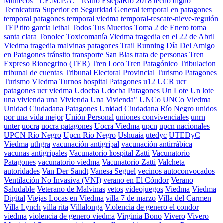
Muñecos "T.E.M.P.A."
Teatro EstepaRio 2018
techo digno
Tecnicatura Superior en Seguridad General
temporal en patagones
temporal patagones
temporal viedma
temporal-rescate-nieve-reguión
TEP
tito garcia lethal
Todos Tus Muertos
Toma 2 de Enero
toma
santa clara
Tonolec
Toxicomanía Viedma
tragedia en el 22 de Abril
Viedma
tragedia malvinas patagones
Trail Running Día Del Amigo
en Patagones
tránsito
transporte San Blas
trata de personas
Tren
Expreso Rionegrino (TER)
Tren Loco
Tren Patagónico
Tribulacion
tribunal de cuentas
Tribunal Electoral Provincial
Turismo Patagones
Turismo VIedma
Turnos hospital Patagones
u12
UCR
ucr
patagones
ucr viedma
Udocba
Udocba Patagones
Un Lote
Un lote
una vivienda
una Vivienda
Una Vivienda"
UNCo
UNCo Viedma
Unidad Ciudadana Patagones
Unidad Ciudadana Río Negro
unidos
por una vida mejor
Unión Personal
uniones convivenciales
unrn
unter
uocra
uocra patagones
Uocra Viedma
upcn
upcn nacionales
UPCN Río Negro
Upcn Rio Negro
Ushuaia
utedyc
UTEDyC
Viedma
uthgra
vacunación antigripal
vacunación antirrábica
vacunas antigripales
Vacunatorio hospital Zatti
Vacunatorio
Patagones
vacunatorio viedma
Vacunatorio Zatti
Valcheta
autoridades
Van Der Sandt
Vanesa Seguel
vecinos autoconvocados
Ventilación No Invasiva (VNI)
verano en El Cóndor
Verano
Saludable
Veterano de Malvinas
vetos
videojuegos
Viedma
Viedma
Digital
Viejas Locas en Viedma
villa 7 de marzo
Villa del Carmen
Villa Lynch
villa rita
Villalonga
Violencia de genero el condor
viedma
violencia de genero viedma
Virginia Bono
Vivero
Vivero