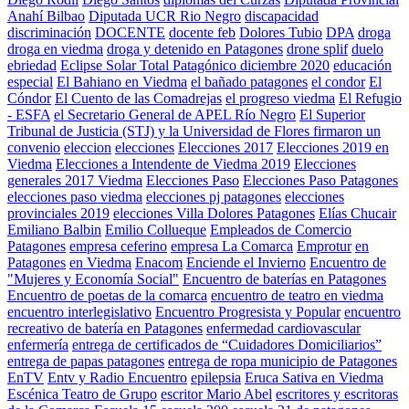
Anahí Bilbao
Diputada UCR Rio Negro
discapacidad
discriminación
DOCENTE
docente feb
Dolores Tubio
DPA
droga
droga en viedma
droga y detenido en Patagones
drone splif
duelo
ebriedad
Eclipse Solar Total Patagónico diciembre 2020
educación
especial
El Bahiano en Viedma
el bañado patagones
el condor
El
Cóndor
El Cuento de las Comadrejas
el progreso viedma
El Refugio
- ESFA
el Secretario General de APEL Río Negro
El Superior
Tribunal de Justicia (STJ) y la Universidad de Flores firmaron un
convenio
eleccion
elecciones
Elecciones 2017
Elecciones 2019 en
Viedma
Elecciones a Intendente de Viedma 2019
Elecciones
generales 2017 Viedma
Elecciones Paso
Elecciones Paso Patagones
elecciones paso viedma
elecciones pj patagones
elecciones
provinciales 2019
elecciones Villa Dolores Patagones
Elías Chucair
Emiliano Balbin
Emilio Collueque
Empleados de Comercio
Patagones
empresa ceferino
empresa La Comarca
Emprotur
en
Patagones
en Viedma
Enacom
Enciende el Invierno
Encuentro de
"Mujeres y Economía Social"
Encuentro de baterías en Patagones
Encuentro de poetas de la comarca
encuentro de teatro en viedma
encuentro interlegislativo
Encuentro Progresista y Popular
encuentro
recreativo de batería en Patagones
enfermedad cardiovascular
enfermería
entrega de certificados de “Cuidadores Domiciliarios”
entrega de papas patagones
entrega de ropa municipio de Patagones
EnTV
Entv y Radio Encuentro
epilepsia
Eruca Sativa en Viedma
Escénica Teatro de Grupo
escritor Mario Abel
escritores y escritoras