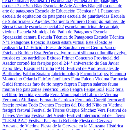
de la Comarca
Escuela 15
escuela 200
escuela 21 de patagones
escuela 7 de San Blas
Escuela de Arte Alcides Biagetti
escuela de
arte de patagones
Escuela de Educación Técnica n° 1 Patagones
escuela de equitacion de patagones
escuela de guardavidas
Escuela
de Suboficiales y Agentes "Sargento Primero Domingo Salinas" de
Sierra Grande
escuela especial 22
escuela municipal de canotaje
viedma
Escuela Municipal de Patín de Patagones
Escuela
Spegazzini camara
Escuela Técnica de Patagones
Escuela Técnica
N°1 Patagones
Espacio Rakesh
estafa virtual
Este sábado se
realizará la 12º Edición Fiesta de San Juan en el Centro Vasco
Esteban Bullrich
Eva Perón
evalyn rousiot silbana cullumilla
evelyn
rousiot
ex los gardelitos
Exitoso Primer Concurso Provincial del
Asador coronó los festejos por el 244° aniversario de San Javier
Expo Idevi
Ezequiel Urrutia
FAB -Festival de Audiovisuales de
Bariloche-
Fabian Spataro
fabricio balogh
Facundo López
Facundo
Montecino Odarda
Fairfax
familiares
Fana Falcon Viedma
Farmacia
Guidi
farmacias
faro de rio negro
fatpren
Fatpren salarios
fauna
marina
feb patagones
Federico Tello
Fehgra
Felipe Solá
FER
feria
del libro
feria ida y vuelta
Feria Municipal del Libro de Viedma
Fernando Ahillapan
Fernando Cardozo
Fernando Curetti
ferrocarril
festejo revista Todo Eventos
Festejos del Día del Niño en Viedma
festigirl
festival
Festival de Títeres Quique Sánchez Vera
Festival de
Títeres Viedma
Festival del Viento
Festival Internacional de Títeres
“T.E.M.P.A.”
Festival Patagonia Rebelde
Fiesta de Cerveza
Artesana de Viedma
Fiesta de la Cerveza en la Manzana Histórica