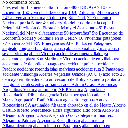
No comments found.
"Festival Sur Flamenco" 4ta Edición
0800-DROGAS
10 de
Diciembre
150 viviendas de viedma
1979
2 de abril
24 de marzo
247 aniversario Viedma
25 de mayo
3rd Track
3° Encuentro
Nacional por la Niñez
40 aniversario del traslado de la capital
federal
44º edición de Fiesta del Mar y el Acapamte
46° Fiesta
Nacional del Mar y el Acampante
50 fotografías”
5to Encuentro de
Economía Social y Solidaria en la UNRN
66 viviendas patagones
77 viviendas
911 RN Emergencias
Abel Pintos en Patagones
abigeato
abigeato Patagones
abuso
abuso sexual las grutas
abuso
sexual viedma
abuso Viedma
accidente avioneta villalonga
accidente en plaza San Martin de Viedma
accidente en villalonga
accidente jefe de policia patagones
accidente policia
accidente
Pradere
accidente rotonda islas malvinas
accidente ruta 3 Patagones
accidente villalonga
Aceites Vegetales Usados (AVU’s)
acto
acto 25
de mayo en Stroeder
acto aniversario de Bolivia
acuerdo paritario
patagones
adolescentes
adrian casadei
Adrián Grassi
Aerolíneas
Argentinas Viedma
aeropuerto
AFIP Viedma
Agencia de
Recaudación Tributaria
agencia Télam
agrupación atletica Las
Maras
Agrupación Raúl Alfonsin
aguas rionegrinas
Aguas
Rionegrinas SA
aguinaldo
Ahgzarn
ahogado en el río Negro
Alberto
Castillo
alberto weretilneck
alcira argumedo
aldo boffa
Aldo Pier
Alejandro
Alejandro Asis
Alejandro Gatica
alejandro marinao
Alejandro Palmieri
Alejandro Rost
alfonsín
allanamiento
Allanamiento en
allanamiento en Patagones
allanamiento en