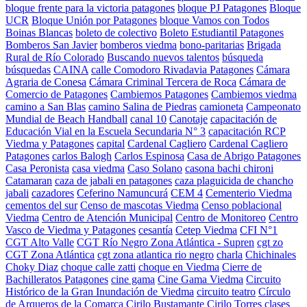
bloque frente para la victoria patagones
bloque PJ Patagones
Bloque
UCR
Bloque Unión por Patagones
bloque Vamos con Todos
Boinas Blancas
boleto de colectivo
Boleto Estudiantil Patagones
Bomberos San Javier
bomberos viedma
bono-paritarias
Brigada
Rural de Río Colorado
Buscando nuevos talentos
búsqueda
búsquedas
CAINA
calle Comodoro Rivadavia Patagones
Cámara
Agraria de Conesa
Cámara Criminal Tercera de Roca
Cámara de
Comercio de Patagones
Cambiemos Patagones
Cambiemos viedma
camino a San Blas
camino Salina de Piedras
camioneta
Campeonato
Mundial de Beach Handball
canal 10
Canotaje
capacitación de
Educación Vial en la Escuela Secundaria N° 3
capacitación RCP
Viedma y Patagones
capital
Cardenal Cagliero
Cardenal Cagliero
Patagones
carlos Balogh
Carlos Espinosa
Casa de Abrigo Patagones
Casa Peronista
casa viedma
Caso Solano
casona bachi chironi
Catamaran
caza de jabali en patagones
caza plaguicida de chancho
jabali
cazadores
Ceferino Namuncurá
CEM 4
Cementerio Viedma
cementos del sur
Censo de mascotas Viedma
Censo poblacional
Viedma
Centro de Atención Municipal
Centro de Monitoreo
Centro
Vasco de Viedma y Patagones
cesantía
Cetep Viedma
CFI N°1
CGT Alto Valle
CGT Río Negro Zona Atlántica - Supren
cgt zo
CGT Zona Atlántica
cgt zona atlantica rio negro
charla
Chichinales
Choky Diaz
choque calle zatti
choque en Viedma
Cierre de
Bachilleratos Patagones
cine gama
Cine Gama Viedma
Circuito
Histórico de la Gran Inundación de Viedma
circuito teatro
Círculo
de Arqueros de la Comarca
Cirilo Bustamante
Cirilo Torres
clases