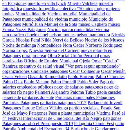
en Patagones
muerto en villa lynch
Muerto Valcheta
muestra
fotográfica
muestra fotográfica colectiva “50 años
mujer
mujeres
multas
Muncipalidad de Viedma
mundial
Municipalidad de
Patagones
municipalidad de viedma
municipio
Municipio de
Patagones
Murió Juan Manuel de la Sota
museo Cagliero
museo
Emma Nozzi Patagones
Nación
narcocriminalidad viedma
narcotrafico choele choel
nelson montes
nelson namuncura
Nicolás
García
Nicolas Peral
Nilda Nervi de Belloso
Noche de los Museos
Noche de milonga
Nompalidece
Nora Cader
Norberto Rodriguez
Norina Lopez
Nuestra Señora del Carmen
nueva rotonda en
Patagones
obra procrear
Obra Social Unión Personal
obras
paralizadas
Oficina de Empleo Municipal
Ojeda
Omar "Cacho"
Ramirez
operativo de salud visual "Ver para seguir aprendiendo"
organizaciones sindicales patagones
Oscar Collueque
Oscar Meilán
Oscar Veloso
Osvaldo Rampellotto
Pablo Barreno
Pablo Cifuentes
Pablo Diaz
Pablo Melano
Pablo Porcelli
Pablo Soler
Pago de
salarios empleados públicos
pago de salarios patagones
pago de
salarios río negro
Palmieri Alejandro
Paloma Tubio
paola casadei
paraepade
paritarias docente
Paritarias municipales Patagones
Paritarias Patagones
paritarias patagones 2017
Parlamento Juvenil
Patagones
Parque Eolico Villalonga
partido socialista
Pasaje San
José de Mayo Patagones
Pase a planta municipales Viedma
Pasó el
4° Festival Internacional de Cine Social del Río Negro
patagones
Patagones aprobó el Presupuesto 2019
Patagonia Comic Fest
patin
Patrulla Ambiental del Escuadrón 34 Bariloche de Gendarmería