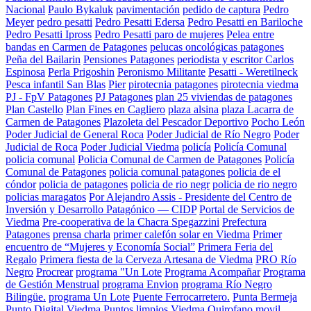
Nacional
Paulo Bykaluk
pavimentación
pedido de captura
Pedro
Meyer
pedro pesatti
Pedro Pesatti Edersa
Pedro Pesatti en Bariloche
Pedro Pesatti Ipross
Pedro Pesatti paro de mujeres
Pelea entre
bandas en Carmen de Patagones
pelucas oncológicas patagones
Peña del Bailarin
Pensiones Patagones
periodista y escritor Carlos
Espinosa
Perla Prigoshin
Peronismo Militante
Pesatti - Weretilneck
Pesca infantil San Blas
Pier
pirotecnia patagones
pirotecnia viedma
PJ - FpV Patagones
PJ Patagones
plan 25 viviendas de patagones
Plan Castello
Plan Fines en Cagliero
plaza alsina
plaza Lacarra de
Carmen de Patagones
Plazoleta del Pescador Deportivo
Pocho León
Poder Judicial de General Roca
Poder Judicial de Río Negro
Poder
Judicial de Roca
Poder Judicial Viedma
policía
Policía Comunal
policia comunal
Policia Comunal de Carmen de Patagones
Policía
Comunal de Patagones
policia comunal patagones
policia de el
cóndor
policia de patagones
policia de rio negr
policia de rio negro
policias maragatos
Por Alejandro Assis - Presidente del Centro de
Inversión y Desarrollo Patagónico — CIDP
Portal de Servicios de
Viedma
Pre-cooperativa de la Chacra Spegazzini
Prefectura
Patagones
prensa charla
primer calefón solar en Viedma
Primer
encuentro de “Mujeres y Economía Social”
Primera Feria del
Regalo
Primera fiesta de la Cerveza Artesana de Viedma
PRO Río
Negro
Procrear
programa "Un Lote
Programa Acompañar
Programa
de Gestión Menstrual
programa Envion
programa Río Negro
Bilingüe.
programa Un Lote
Puente Ferrocarretero.
Punta Bermeja
Punto Digital Viedma
Puntos limpios Viedma
Quirofano movil