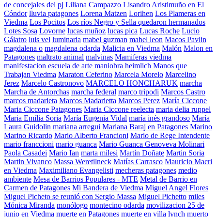
de concejales del pj
Liliana Campazzo
Lisandro Aristimuño en El
Cóndor
lluvia patagones
Lorena Matzen
Lorihen
Los Plameras en
Viedma
Los Pocitos
Los ríos Negro y Sella quedaron hermanados
Lotes Sosa
Lovorne
lucas muñoz
lucas pica
Lucas Roche
Lucio
Gálatro
luis vel
luminaria
mabel guzman
mabel leon
Macos Pavlin
magdalena o
magdalena odarda
Malicia en Viedma
Malón
Malon en
Patagones
maltrato animal
malvinas
Mamiferas viedma
manifestacion escuela de arte
maniobra heimlich
Manos que
Trabajan Viedma
Maraton Ceferino
Marcela Morelo
Marcelino
Jerez
Marcelo Castronovo
MARCELO HONCHARUK
marcha
Marcha de Antorchas
marcha federal
marco tripodi
Marcos Castro
marcos madarieta
Marcos Madarietta
Marcos Perez
María Ciccone
Maria Ciccone Patagones
Maria Ciccone reelecta
maria delia ruppel
Maria Emilia Soria
María Eugenia Vidal
maría inés grandoso
María
Laura Guidolin
mariana arregui
Mariana Baraj en Patagones
Marino
Marino Ricardo
Mario Alberto Francioni
Mario de Rege Intendente
mario franccioni
mario guanca
Mario Guanca Genoveva Molinari
Paola Casadei
Mario Ian
marta milesi
Martín Doñate
Martin Soria
Martin Vivanco
Massa Weretilneck
Matías Carrasco
Mauricio Macri
en Viedma
Maximiliano Evangelisti
mecheras patagones
medio
ambiente
Mesa de Barrios Populares - MTE
Metal de Barrio en
Carmen de Patagones
Mi Bandera de Viedma
Miguel Angel Flores
Miguel Picheto se reunió con Sergio Massa
Miguel Pichetto
miles
Mónica Miranda
monólogo
montecino odarda
movilizacion 25 de
junio en Viedma
muerte en Patagones
muerte en villa lynch
muerto