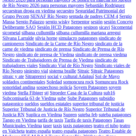
de Río Negro 2026 para personas mayores
Sebastián Rodriguez
secuestran droga en viedma
secuestro
Seguridad Patrimonial del
Grupo Pecom
SENAF Río Negro
sentada de padres CEM 4
Sergio
Massa
Sergio Palazzo
sergio wisky
Serpentor
sesión
sesión Concejo
Deliberante SAO
Sesión HCD Patagones
sesipon
sicavi
Sicomental
sicometal
silbana cullumilla
silbana cullumilla mariana arregui
Silvana Larralde
silvia horne
simulacro patagones
sindicato de
camioneros
Sindicato de la Carne de Río Negro
sindicato de la
carne de viedma
sindicato de prensa
Sindicato de Prensa de Río
Negro
sindicato de prensa de Viedma
sindicato de prensa viedma
Sindicato de Trabajadores de Prensa de Viedma
sindicato de
trabajadores viales
Sindicato Vial de Río Negro
Sindicato viales de
Río Negro
siniestro vial
sistema braille
Sitraic
Sitraic Patagones
sitraic y ate
Sitraprenvi
social y cultural Adalquí
Sol de Mayo
soldados continentales
Soledad
somoncura rock
Somuncura Rock
sonoridad andina
sospechoso policía
Soyem Patagones
soyem
viedma
Stella Fibiger
stj
Stroeder Casa de la Cultura
sub16
Subcomisaría 63 de Viedma
sube
Sube Patagones
subsidio
patagonico
sueldos
sueldos estatales
superior tribunal de justicia
Superior Tribunal de Justicia de Río Negro
Superior Tribunal de
Justicia RN
Suplica en Viedma
Supren
suteba feb
suteba patagones
Tango en Viedma
tarifa de taxis
Tarifa de taxis Patagones
Tasas
Municipales Viedma
taser
taxis
taxis patagones
teatro el tubo
teatro
en Valcheta
teatro españa
teatro españa patagones
Teatro Estable de