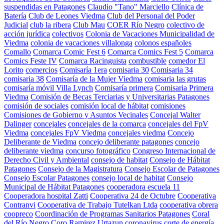
suspendidas en Patagones
Claudio "Tano" Marciello
Clínica de
Batería
Club de Leones Viedma
Club del Personal del Poder
Judicial
club la ribera
Club Mau
COER Río Negro
colectivo de
acción jurídica
colectivos
Colonia de Vacaciones Municipalidad de
Viedma
colonia de vacaciones villalonga
colonos españoles
Comallo
Comarca Comic Fest 6
Comarca Comics Fest 5
Comarca
Comics Feste IV
Comarca Racinguista
combustible
comedor El
Lorito
comercios
Comisaría 1era
comisaria 30
Comisaria 34
comisaria 38
Comisaría de la Mujer Viedma
comisaria las grutas
comisaría móvil Villa Lynch
Comisaría primera
Comisaria Primera
Viedma
Comisión de Becas Terciarias y Universitarias Patagones
comisión de sociales
comisión local de hábitat
comisiones
Comisiones de Gobierno y Asuntos Vecinales
Concejal Walter
Dalinger
concejales
concejales de la comarca
concejales del FpV
Viedma
concejales FpV Viedma
concejales viedma
Concejo
Deliberante de Viedma
concejo deliberante patagones
concejo
deliberante viedma
concurso fotográfico
Congreso Internacional de
Derecho Civil y Ambiental
consejo de habitat
Consejo de Hábitat
Patagones
Consejo de la Magistratura
Consejo Escolar de Patagones
Consejo Escolar Patagones
consejo local de habitat
Consejo
Municipal de Hábitat Patagones
cooperadora escuela 11
Cooperadora hospital Zatti
Cooperativa 24 de Octubre
Cooperativa
Contranvi
Cooperativa de Trabajo Tutelkan Ltda
cooperativa obrera
coopreco
Coordinación de Programas Sanitarios Patagones
Coral
del Río Negro
Coro Ramirez Urtazun
coronavirus
corte de energía