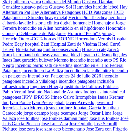
Skrt
guillermo yanca
Guitarras del Mundo
Gustavo Damián
González
gustavo paleta
Gustavo Sol
Hamvides
haroldo lebed
Hay
Alternativa Pat
Hay Alternativa Patagones
HCD Patagones
HCD
Patagones en Stroeder
heavy metal
Hector Pipi Telechea
herido en
el barrio lavalle
historia clínica digital
homenaje
Homenaje a Jorge
Ferreira
homicidio en Allen
homicidio en el hipódromo
Honorable
Concejo Deliberante de Patagones
Horacio "Pechi" Quiroga
Horacio Otero -CGT-
horcas
HORNE
Horrendum Vermis
Hospital
Pedro Ecay
hospital Zatti
Hospital Zatti de Viedma
Hotel Currú
Leuvú
Huerta Fatima
huillín conservación
Huracan categoria 5
Ícaro
Icaro banda de heavy nacional
idevi
Ignacio Galeano
ilegales
Inaes
Inauguración bulevar Moreno
incendio
incendio auto PS Río
Negro
incendio barrio zatti de viedma
incendio en el Tiro Federal
Patagones
incendio en La Baliza
Incendio en la calle mitre
incendio
en patagones
Incendio en Patagones 24 de julio 2026
incendio
patagones
incendio villalonga
incendios patagones
inclusión
infraestructura
Ingeniero Huergo
Instituto de Políticas Públicas
Pablo Verani
Instituto Nacional de Asuntos Indígenas
intersindical
patagones
IPPV
IPROSS
Irineo Calvo
Irrompibles
Isaías Kremer
Iud
Ivan Ponce
Ivan Preuss
jabali
Javier Acevedo
javier iud
Jeremías Loza Moreno
jesus martinez
Jonatan García
Jonathan
Caracciolo
jorge ocampo
jorge ocampos
Jorge Oscar Lima
Jorge
Vallaza
jose foulkes
jose foulkes damian miler
Jose luis foulkes
José
Luis Garcia Pinasco
Jose Luis Zara
Jose Quintin
Jose Scorolli
Pichuco
jose zara
jose zara acto bicentenario
Jose Zara con Frigerio