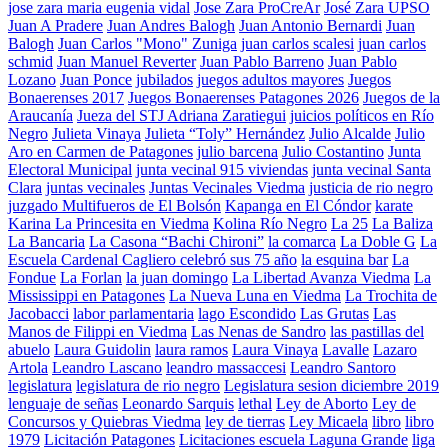
jose zara maria eugenia vidal
Jose Zara ProCreAr
José Zara UPSO
Juan A Pradere
Juan Andres Balogh
Juan Antonio Bernardi
Juan
Balogh
Juan Carlos "Mono" Zuniga
juan carlos scalesi
juan carlos
schmid
Juan Manuel Reverter
Juan Pablo Barreno
Juan Pablo
Lozano
Juan Ponce
jubilados
juegos adultos mayores
Juegos
Bonaerenses 2017
Juegos Bonaerenses Patagones 2026
Juegos de la
Araucanía
Jueza del STJ Adriana Zaratiegui
juicios políticos en Río
Negro
Julieta Vinaya
Julieta “Toly” Hernández
Julio Alcalde
Julio
Aro en Carmen de Patagones
julio barcena
Julio Costantino
Junta
Electoral Municipal
junta vecinal 915 viviendas
junta vecinal Santa
Clara
juntas vecinales
Juntas Vecinales Viedma
justicia de rio negro
juzgado Multifueros de El Bolsón
Kapanga en El Cóndor
karate
Karina La Princesita en Viedma
Kolina Río Negro
La 25
La Baliza
La Bancaria
La Casona “Bachi Chironi”
la comarca
La Doble G
La
Escuela Cardenal Cagliero celebró sus 75 año
la esquina bar
La
Fondue
La Forlan
la juan domingo
La Libertad Avanza Viedma
La
Mississippi en Patagones
La Nueva Luna en Viedma
La Trochita de
Jacobacci
labor parlamentaria
lago Escondido
Las Grutas
Las
Manos de Filippi en Viedma
Las Nenas de Sandro
las pastillas del
abuelo
Laura Guidolin
laura ramos
Laura Vinaya
Lavalle
Lazaro
Artola
Leandro Lascano
leandro massaccesi
Leandro Santoro
legislatura
legislatura de rio negro
Legislatura sesion diciembre 2019
lenguaje de señas
Leonardo Sarquis
lethal
Ley de Aborto
Ley de
Concursos y Quiebras Viedma
ley de tierras
Ley Micaela
libro
libro
1979
Licitación Patagones
Licitaciones escuela Laguna Grande
liga