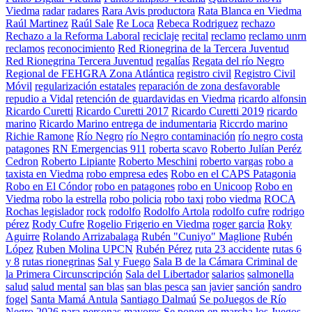
Viedma
radar
radares
Rara Avis productora
Rata Blanca en Viedma
Raúl Martinez
Raúl Sale
Re Loca
Rebeca Rodriguez
rechazo
Rechazo a la Reforma Laboral
reciclaje
recital
reclamo
reclamo unrn
reclamos
reconocimiento
Red Rionegrina de la Tercera Juventud
Red Rionegrina Tercera Juventud
regalías
Regata del río Negro
Regional de FEHGRA Zona Atlántica
registro civil
Registro Civil
Móvil
regularización estatales
reparación de zona desfavorable
repudio a Vidal
retención de guardavidas en Viedma
ricardo alfonsin
Ricardo Curetti
Ricardo Curetti 2017
Ricardo Curetti 2019
ricardo
marino
Ricardo Marino entrega de indumentaria
Riccrdo marino
Richie Ramone
Río Negro
río Negro contaminación
río negro costa
patagones
RN Emergencias 911
roberta scavo
Roberto Julían Peréz
Cedron
Roberto Lipiante
Roberto Meschini
roberto vargas
robo a
taxista en Viedma
robo empresa edes
Robo en el CAPS Patagonia
Robo en El Cóndor
robo en patagones
robo en Unicoop
Robo en
Viedma
robo la estrella
robo policia
robo taxi
robo viedma
ROCA
Rochas legislador
rock
rodolfo
Rodolfo Artola
rodolfo cufre
rodrigo
pérez
Rody Cufre
Rogelio Frigerio en Viedma
roger garcia
Roky
Aguirre
Rolando Arrizabalaga
Rubén "Cuniyo" Maglione
Rubén
López
Ruben Molina UPCN
Rubén Pérez
ruta 23 accidente
rutas 6
y 8
rutas rionegrinas
Sal y Fuego
Sala B de la Cámara Criminal de
la Primera Circunscripción
Sala del Libertador
salarios
salmonella
salud
salud mental
san blas
san blas pesca
san javier
sanción
sandro
fogel
Santa Mamá Antula
Santiago Dalmaú
Se poJuegos de Río
Negro 2026 para personas mayores
Se ponen en marcha los Juegos