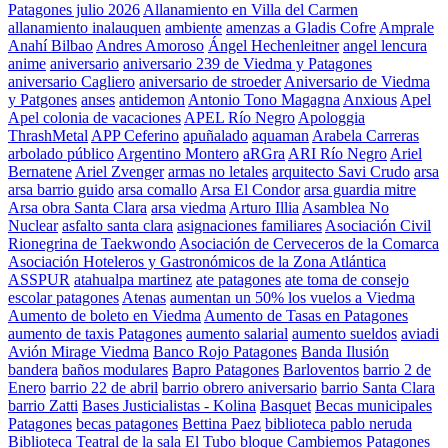
Patagones julio 2026
Allanamiento en Villa del Carmen
allanamiento inalauquen
ambiente
amenzas a Gladis Cofre
Amprale
Anahí Bilbao
Andres Amoroso
Ángel Hechenleitner
angel lencura
anime
aniversario
aniversario 239 de Viedma y Patagones
aniversario Cagliero
aniversario de stroeder
Aniversario de Viedma
y Patgones
anses
antidemon
Antonio Tono Magagna
Anxious
Apel
Apel colonia de vacaciones
APEL Río Negro
Apologgia
ThrashMetal
APP Ceferino
apuñalado
aquaman
Arabela Carreras
arbolado público
Argentino Montero
aRGra
ARI Río Negro
Ariel
Bernatene
Ariel Zvenger
armas no letales
arquitecto Savi Crudo
arsa
arsa barrio guido
arsa comallo
Arsa El Condor
arsa guardia mitre
Arsa obra Santa Clara
arsa viedma
Arturo Illia
Asamblea No
Nuclear
asfalto santa clara
asignaciones familiares
Asociación Civil
Rionegrina de Taekwondo
Asociación de Cerveceros de la Comarca
Asociación Hoteleros y Gastronómicos de la Zona Atlántica
ASSPUR
atahualpa martinez
ate patagones
ate toma de consejo
escolar patagones
Atenas
aumentan un 50% los vuelos a Viedma
Aumento de boleto en Viedma
Aumento de Tasas en Patagones
aumento de taxis Patagones
aumento salarial
aumento sueldos
aviadi
Avión Mirage Viedma
Banco Rojo Patagones
Banda Ilusión
bandera
baños modulares
Bapro Patagones
Barloventos
barrio 2 de
Enero
barrio 22 de abril
barrio obrero aniversario
barrio Santa Clara
barrio Zatti
Bases Justicialistas - Kolina
Basquet
Becas municipales
Patagones
becas patagones
Bettina Paez
biblioteca pablo neruda
Biblioteca Teatral de la sala El Tubo
bloque Cambiemos Patagones