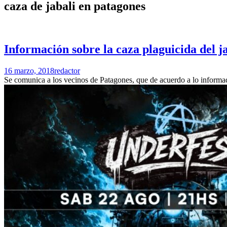
caza de jabali en patagones
Información sobre la caza plaguicida del j
16 marzo, 2018
redactor
Se comunica a los vecinos de Patagones, que de acuerdo a lo informado 