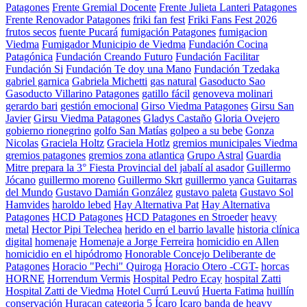
Patagones
Frente Gremial Docente
Frente Julieta Lanteri Patagones
Frente Renovador Patagones
friki fan fest
Friki Fans Fest 2026
frutos secos
fuente Pucará
fumigación Patagones
fumigacion
Viedma
Fumigador Municipio de Viedma
Fundación Cocina
Patagónica
Fundación Creando Futuro
Fundación Facilitar
Fundación Si
Fundación Te doy una Mano
Fundación Tzedaka
gabriel garnica
Gabriela Michetti
gas natural
Gasoducto Sao
Gasoducto Villarino Patagones
gatillo fácil
genoveva molinari
gerardo bari
gestión emocional
Girso Viedma Patagones
Girsu San
Javier
Girsu Viedma Patagones
Gladys Castaño
Gloria Ovejero
gobierno rionegrino
golfo San Matías
golpeo a su bebe
Gonza
Nicolas
Graciela Holtz
Graciela Hotlz
gremios municipales Viedma
gremios patagones
gremios zona atlantica
Grupo Astral
Guardia
Mitre prepara la 3° Fiesta Provincial del jabalí al asador
Guillermo
Jócano
guillermo moreno
Guillermo Skrt
guillermo yanca
Guitarras
del Mundo
Gustavo Damián González
gustavo paleta
Gustavo Sol
Hamvides
haroldo lebed
Hay Alternativa Pat
Hay Alternativa
Patagones
HCD Patagones
HCD Patagones en Stroeder
heavy
metal
Hector Pipi Telechea
herido en el barrio lavalle
historia clínica
digital
homenaje
Homenaje a Jorge Ferreira
homicidio en Allen
homicidio en el hipódromo
Honorable Concejo Deliberante de
Patagones
Horacio "Pechi" Quiroga
Horacio Otero -CGT-
horcas
HORNE
Horrendum Vermis
Hospital Pedro Ecay
hospital Zatti
Hospital Zatti de Viedma
Hotel Currú Leuvú
Huerta Fatima
huillín
conservación
Huracan categoria 5
Ícaro
Icaro banda de heavy