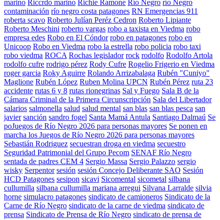
marino
Riccrdo marino
Richie Ramone
Río Negro
río Negro
contaminación
río negro costa patagones
RN Emergencias 911
roberta scavo
Roberto Julían Peréz Cedron
Roberto Lipiante
Roberto Meschini
roberto vargas
robo a taxista en Viedma
robo
empresa edes
Robo en El Cóndor
robo en patagones
robo en
Unicoop
Robo en Viedma
robo la estrella
robo policia
robo taxi
robo viedma
ROCA
Rochas legislador
rock
rodolfo
Rodolfo Artola
rodolfo cufre
rodrigo pérez
Rody Cufre
Rogelio Frigerio en Viedma
roger garcia
Roky Aguirre
Rolando Arrizabalaga
Rubén "Cuniyo"
Maglione
Rubén López
Ruben Molina UPCN
Rubén Pérez
ruta 23
accidente
rutas 6 y 8
rutas rionegrinas
Sal y Fuego
Sala B de la
Cámara Criminal de la Primera Circunscripción
Sala del Libertador
salarios
salmonella
salud
salud mental
san blas
san blas pesca
san
javier
sanción
sandro fogel
Santa Mamá Antula
Santiago Dalmaú
Se
poJuegos de Río Negro 2026 para personas mayores
Se ponen en
marcha los Juegos de Río Negro 2026 para personas mayores
Sebastián Rodriguez
secuestran droga en viedma
secuestro
Seguridad Patrimonial del Grupo Pecom
SENAF Río Negro
sentada de padres CEM 4
Sergio Massa
Sergio Palazzo
sergio
wisky
Serpentor
sesión
sesión Concejo Deliberante SAO
Sesión
HCD Patagones
sesipon
sicavi
Sicomental
sicometal
silbana
cullumilla
silbana cullumilla mariana arregui
Silvana Larralde
silvia
horne
simulacro patagones
sindicato de camioneros
Sindicato de la
Carne de Río Negro
sindicato de la carne de viedma
sindicato de
prensa
Sindicato de Prensa de Río Negro
sindicato de prensa de