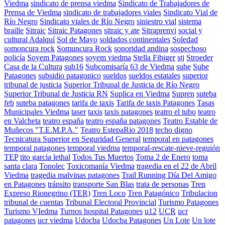
Viedma
sindicato de prensa viedma
Sindicato de Trabajadores de
Prensa de Viedma
sindicato de trabajadores viales
Sindicato Vial de
Río Negro
Sindicato viales de Río Negro
siniestro vial
sistema
braille
Sitraic
Sitraic Patagones
sitraic y ate
Sitraprenvi
social y
cultural Adalquí
Sol de Mayo
soldados continentales
Soledad
somoncura rock
Somuncura Rock
sonoridad andina
sospechoso
policía
Soyem Patagones
soyem viedma
Stella Fibiger
stj
Stroeder
Casa de la Cultura
sub16
Subcomisaría 63 de Viedma
sube
Sube
Patagones
subsidio patagonico
sueldos
sueldos estatales
superior
tribunal de justicia
Superior Tribunal de Justicia de Río Negro
Superior Tribunal de Justicia RN
Suplica en Viedma
Supren
suteba
feb
suteba patagones
tarifa de taxis
Tarifa de taxis Patagones
Tasas
Municipales Viedma
taser
taxis
taxis patagones
teatro el tubo
teatro
en Valcheta
teatro españa
teatro españa patagones
Teatro Estable de
Muñecos "T.E.M.P.A."
Teatro EstepaRio 2018
techo digno
Tecnicatura Superior en Seguridad General
temporal en patagones
temporal patagones
temporal viedma
temporal-rescate-nieve-reguión
TEP
tito garcia lethal
Todos Tus Muertos
Toma 2 de Enero
toma
santa clara
Tonolec
Toxicomanía Viedma
tragedia en el 22 de Abril
Viedma
tragedia malvinas patagones
Trail Running Día Del Amigo
en Patagones
tránsito
transporte San Blas
trata de personas
Tren
Expreso Rionegrino (TER)
Tren Loco
Tren Patagónico
Tribulacion
tribunal de cuentas
Tribunal Electoral Provincial
Turismo Patagones
Turismo VIedma
Turnos hospital Patagones
u12
UCR
ucr
patagones
ucr viedma
Udocba
Udocba Patagones
Un Lote
Un lote