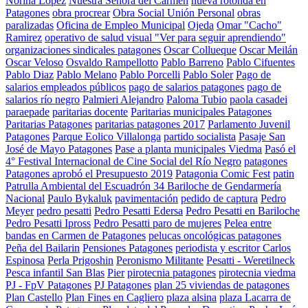
Norina Lopez
Nuestra Señora del Carmen
nueva rotonda en
Patagones
obra procrear
Obra Social Unión Personal
obras
paralizadas
Oficina de Empleo Municipal
Ojeda
Omar "Cacho"
Ramirez
operativo de salud visual "Ver para seguir aprendiendo"
organizaciones sindicales patagones
Oscar Collueque
Oscar Meilán
Oscar Veloso
Osvaldo Rampellotto
Pablo Barreno
Pablo Cifuentes
Pablo Diaz
Pablo Melano
Pablo Porcelli
Pablo Soler
Pago de
salarios empleados públicos
pago de salarios patagones
pago de
salarios río negro
Palmieri Alejandro
Paloma Tubio
paola casadei
paraepade
paritarias docente
Paritarias municipales Patagones
Paritarias Patagones
paritarias patagones 2017
Parlamento Juvenil
Patagones
Parque Eolico Villalonga
partido socialista
Pasaje San
José de Mayo Patagones
Pase a planta municipales Viedma
Pasó el
4° Festival Internacional de Cine Social del Río Negro
patagones
Patagones aprobó el Presupuesto 2019
Patagonia Comic Fest
patin
Patrulla Ambiental del Escuadrón 34 Bariloche de Gendarmería
Nacional
Paulo Bykaluk
pavimentación
pedido de captura
Pedro
Meyer
pedro pesatti
Pedro Pesatti Edersa
Pedro Pesatti en Bariloche
Pedro Pesatti Ipross
Pedro Pesatti paro de mujeres
Pelea entre
bandas en Carmen de Patagones
pelucas oncológicas patagones
Peña del Bailarin
Pensiones Patagones
periodista y escritor Carlos
Espinosa
Perla Prigoshin
Peronismo Militante
Pesatti - Weretilneck
Pesca infantil San Blas
Pier
pirotecnia patagones
pirotecnia viedma
PJ - FpV Patagones
PJ Patagones
plan 25 viviendas de patagones
Plan Castello
Plan Fines en Cagliero
plaza alsina
plaza Lacarra de