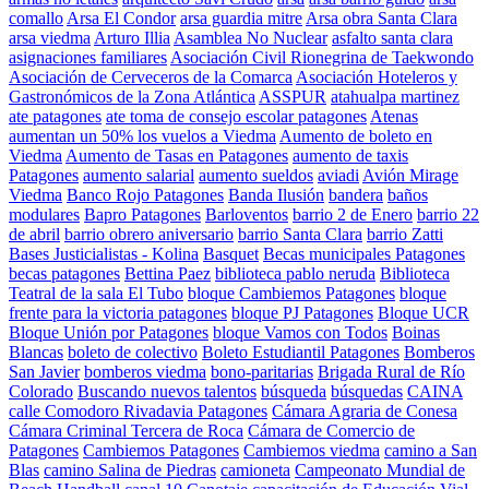
comallo
Arsa El Condor
arsa guardia mitre
Arsa obra Santa Clara
arsa viedma
Arturo Illia
Asamblea No Nuclear
asfalto santa clara
asignaciones familiares
Asociación Civil Rionegrina de Taekwondo
Asociación de Cerveceros de la Comarca
Asociación Hoteleros y
Gastronómicos de la Zona Atlántica
ASSPUR
atahualpa martinez
ate patagones
ate toma de consejo escolar patagones
Atenas
aumentan un 50% los vuelos a Viedma
Aumento de boleto en
Viedma
Aumento de Tasas en Patagones
aumento de taxis
Patagones
aumento salarial
aumento sueldos
aviadi
Avión Mirage
Viedma
Banco Rojo Patagones
Banda Ilusión
bandera
baños
modulares
Bapro Patagones
Barloventos
barrio 2 de Enero
barrio 22
de abril
barrio obrero aniversario
barrio Santa Clara
barrio Zatti
Bases Justicialistas - Kolina
Basquet
Becas municipales Patagones
becas patagones
Bettina Paez
biblioteca pablo neruda
Biblioteca
Teatral de la sala El Tubo
bloque Cambiemos Patagones
bloque
frente para la victoria patagones
bloque PJ Patagones
Bloque UCR
Bloque Unión por Patagones
bloque Vamos con Todos
Boinas
Blancas
boleto de colectivo
Boleto Estudiantil Patagones
Bomberos
San Javier
bomberos viedma
bono-paritarias
Brigada Rural de Río
Colorado
Buscando nuevos talentos
búsqueda
búsquedas
CAINA
calle Comodoro Rivadavia Patagones
Cámara Agraria de Conesa
Cámara Criminal Tercera de Roca
Cámara de Comercio de
Patagones
Cambiemos Patagones
Cambiemos viedma
camino a San
Blas
camino Salina de Piedras
camioneta
Campeonato Mundial de