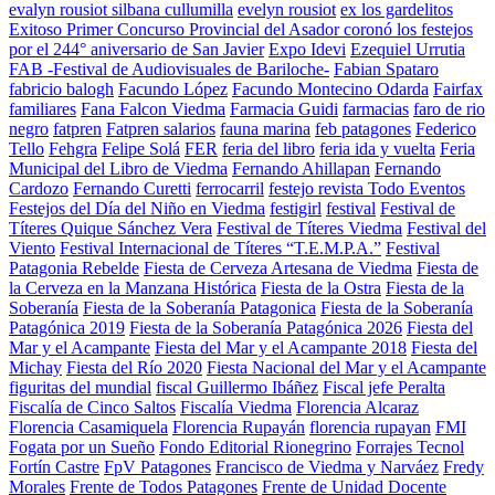
evalyn rousiot silbana cullumilla
evelyn rousiot
ex los gardelitos
Exitoso Primer Concurso Provincial del Asador coronó los festejos
por el 244° aniversario de San Javier
Expo Idevi
Ezequiel Urrutia
FAB -Festival de Audiovisuales de Bariloche-
Fabian Spataro
fabricio balogh
Facundo López
Facundo Montecino Odarda
Fairfax
familiares
Fana Falcon Viedma
Farmacia Guidi
farmacias
faro de rio
negro
fatpren
Fatpren salarios
fauna marina
feb patagones
Federico
Tello
Fehgra
Felipe Solá
FER
feria del libro
feria ida y vuelta
Feria
Municipal del Libro de Viedma
Fernando Ahillapan
Fernando
Cardozo
Fernando Curetti
ferrocarril
festejo revista Todo Eventos
Festejos del Día del Niño en Viedma
festigirl
festival
Festival de
Títeres Quique Sánchez Vera
Festival de Títeres Viedma
Festival del
Viento
Festival Internacional de Títeres “T.E.M.P.A.”
Festival
Patagonia Rebelde
Fiesta de Cerveza Artesana de Viedma
Fiesta de
la Cerveza en la Manzana Histórica
Fiesta de la Ostra
Fiesta de la
Soberanía
Fiesta de la Soberanía Patagonica
Fiesta de la Soberanía
Patagónica 2019
Fiesta de la Soberanía Patagónica 2026
Fiesta del
Mar y el Acampante
Fiesta del Mar y el Acampante 2018
Fiesta del
Michay
Fiesta del Río 2020
Fiesta Nacional del Mar y el Acampante
figuritas del mundial
fiscal Guillermo Ibáñez
Fiscal jefe Peralta
Fiscalía de Cinco Saltos
Fiscalía Viedma
Florencia Alcaraz
Florencia Casamiquela
Florencia Rupayán
florencia rupayan
FMI
Fogata por un Sueño
Fondo Editorial Rionegrino
Forrajes Tecnol
Fortín Castre
FpV Patagones
Francisco de Viedma y Narváez
Fredy
Morales
Frente de Todos Patagones
Frente de Unidad Docente