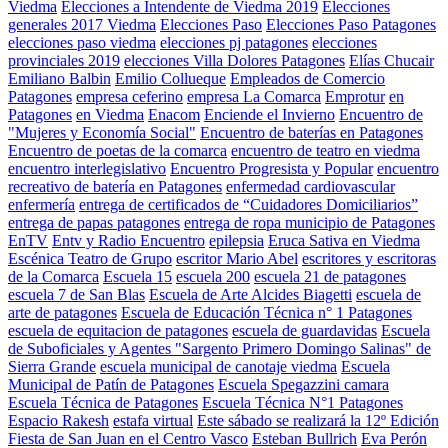
Viedma
Elecciones a Intendente de Viedma 2019
Elecciones
generales 2017 Viedma
Elecciones Paso
Elecciones Paso Patagones
elecciones paso viedma
elecciones pj patagones
elecciones
provinciales 2019
elecciones Villa Dolores Patagones
Elías Chucair
Emiliano Balbin
Emilio Collueque
Empleados de Comercio
Patagones
empresa ceferino
empresa La Comarca
Emprotur
en
Patagones
en Viedma
Enacom
Enciende el Invierno
Encuentro de
"Mujeres y Economía Social"
Encuentro de baterías en Patagones
Encuentro de poetas de la comarca
encuentro de teatro en viedma
encuentro interlegislativo
Encuentro Progresista y Popular
encuentro
recreativo de batería en Patagones
enfermedad cardiovascular
enfermería
entrega de certificados de “Cuidadores Domiciliarios”
entrega de papas patagones
entrega de ropa municipio de Patagones
EnTV
Entv y Radio Encuentro
epilepsia
Eruca Sativa en Viedma
Escénica Teatro de Grupo
escritor Mario Abel
escritores y escritoras
de la Comarca
Escuela 15
escuela 200
escuela 21 de patagones
escuela 7 de San Blas
Escuela de Arte Alcides Biagetti
escuela de
arte de patagones
Escuela de Educación Técnica n° 1 Patagones
escuela de equitacion de patagones
escuela de guardavidas
Escuela
de Suboficiales y Agentes "Sargento Primero Domingo Salinas" de
Sierra Grande
escuela municipal de canotaje viedma
Escuela
Municipal de Patín de Patagones
Escuela Spegazzini camara
Escuela Técnica de Patagones
Escuela Técnica N°1 Patagones
Espacio Rakesh
estafa virtual
Este sábado se realizará la 12º Edición
Fiesta de San Juan en el Centro Vasco
Esteban Bullrich
Eva Perón