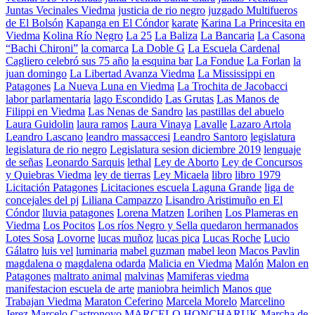
Juntas Vecinales Viedma
justicia de rio negro
juzgado Multifueros
de El Bolsón
Kapanga en El Cóndor
karate
Karina La Princesita en
Viedma
Kolina Río Negro
La 25
La Baliza
La Bancaria
La Casona
“Bachi Chironi”
la comarca
La Doble G
La Escuela Cardenal
Cagliero celebró sus 75 año
la esquina bar
La Fondue
La Forlan
la
juan domingo
La Libertad Avanza Viedma
La Mississippi en
Patagones
La Nueva Luna en Viedma
La Trochita de Jacobacci
labor parlamentaria
lago Escondido
Las Grutas
Las Manos de
Filippi en Viedma
Las Nenas de Sandro
las pastillas del abuelo
Laura Guidolin
laura ramos
Laura Vinaya
Lavalle
Lazaro Artola
Leandro Lascano
leandro massaccesi
Leandro Santoro
legislatura
legislatura de rio negro
Legislatura sesion diciembre 2019
lenguaje
de señas
Leonardo Sarquis
lethal
Ley de Aborto
Ley de Concursos
y Quiebras Viedma
ley de tierras
Ley Micaela
libro
libro 1979
Licitación Patagones
Licitaciones escuela Laguna Grande
liga de
concejales del pj
Liliana Campazzo
Lisandro Aristimuño en El
Cóndor
lluvia patagones
Lorena Matzen
Lorihen
Los Plameras en
Viedma
Los Pocitos
Los ríos Negro y Sella quedaron hermanados
Lotes Sosa
Lovorne
lucas muñoz
lucas pica
Lucas Roche
Lucio
Gálatro
luis vel
luminaria
mabel guzman
mabel leon
Macos Pavlin
magdalena o
magdalena odarda
Malicia en Viedma
Malón
Malon en
Patagones
maltrato animal
malvinas
Mamiferas viedma
manifestacion escuela de arte
maniobra heimlich
Manos que
Trabajan Viedma
Maraton Ceferino
Marcela Morelo
Marcelino
Jerez
Marcelo Castronovo
MARCELO HONCHARUK
Marcha de