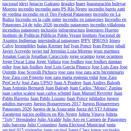
nacional
idevi
Ignacio Galeano
ilegales
Inaes
Inauguración bulevar
Moreno
incendio
incendio auto PS Río Negro
incendio barrio zatti
de viedma
incendio en el Tiro Federal Patagones
incendio en La
Baliza
Incendio en la calle mitre
incendio en patagones
Incendio en
Patagones 24 de julio 2026
incendio patagones
incendio villalonga
incendios patagones
inclusión
infraestructura
Ingeniero Huergo
Instituto de Políticas Públicas Pablo Verani
Instituto Nacional de
Asuntos Indígenas
intersindical patagones
IPPV
IPROSS
Irineo
Calvo
Irrompibles
Isaías Kremer
Iud
Ivan Ponce
Ivan Preuss
jabali
Javier Acevedo
javier iud
Jeremías Loza Moreno
jesus martinez
Jonatan García
Jonathan Caracciolo
jorge ocampo
jorge ocampos
Jorge Oscar Lima
Jorge Vallaza
jose foulkes
jose foulkes damian
miler
Jose luis foulkes
José Luis Garcia Pinasco
Jose Luis Zara
Jose
Quintin
Jose Scorolli Pichuco
jose zara
jose zara acto bicentenario
Jose Zara con Frigerio
jose zara maria eugenia vidal
Jose Zara
ProCreAr
José Zara UPSO
Juan A Pradere
Juan Andres Balogh
Juan Antonio Bernardi
Juan Balogh
Juan Carlos "Mono" Zuniga
juan carlos scalesi
juan carlos schmid
Juan Manuel Reverter
Juan
Pablo Barreno
Juan Pablo Lozano
Juan Ponce
jubilados
juegos
adultos mayores
Juegos Bonaerenses 2017
Juegos Bonaerenses
Patagones 2026
Juegos de la Araucanía
Jueza del STJ Adriana
Zaratiegui
juicios políticos en Río Negro
Julieta Vinaya
Julieta
“Toly” Hernández
Julio Alcalde
Julio Aro en Carmen de Patagones
julio barcena
Julio Costantino
Junta Electoral Municipal
junta
vecinal 915 viviendas
junta vecinal Santa Clara
juntas vecinales