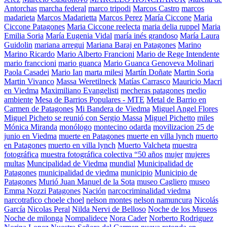
Antorchas
marcha federal
marco tripodi
Marcos Castro
marcos
madarieta
Marcos Madarietta
Marcos Perez
María Ciccone
Maria
Ciccone Patagones
Maria Ciccone reelecta
maria delia ruppel
Maria
Emilia Soria
María Eugenia Vidal
maría inés grandoso
María Laura
Guidolin
mariana arregui
Mariana Baraj en Patagones
Marino
Marino Ricardo
Mario Alberto Francioni
Mario de Rege Intendente
mario franccioni
mario guanca
Mario Guanca Genoveva Molinari
Paola Casadei
Mario Ian
marta milesi
Martín Doñate
Martin Soria
Martin Vivanco
Massa Weretilneck
Matías Carrasco
Mauricio Macri
en Viedma
Maximiliano Evangelisti
mecheras patagones
medio
ambiente
Mesa de Barrios Populares - MTE
Metal de Barrio en
Carmen de Patagones
Mi Bandera de Viedma
Miguel Angel Flores
Miguel Picheto se reunió con Sergio Massa
Miguel Pichetto
miles
Mónica Miranda
monólogo
montecino odarda
movilizacion 25 de
junio en Viedma
muerte en Patagones
muerte en villa lynch
muerto
en Patagones
muerto en villa lynch
Muerto Valcheta
muestra
fotográfica
muestra fotográfica colectiva “50 años
mujer
mujeres
multas
Muncipalidad de Viedma
mundial
Municipalidad de
Patagones
municipalidad de viedma
municipio
Municipio de
Patagones
Murió Juan Manuel de la Sota
museo Cagliero
museo
Emma Nozzi Patagones
Nación
narcocriminalidad viedma
narcotrafico choele choel
nelson montes
nelson namuncura
Nicolás
García
Nicolas Peral
Nilda Nervi de Belloso
Noche de los Museos
Noche de milonga
Nompalidece
Nora Cader
Norberto Rodriguez