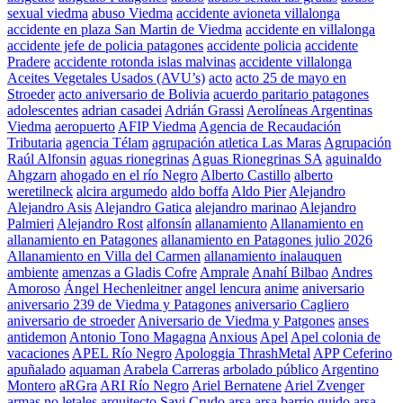
sexual viedma
abuso Viedma
accidente avioneta villalonga
accidente en plaza San Martin de Viedma
accidente en villalonga
accidente jefe de policia patagones
accidente policia
accidente
Pradere
accidente rotonda islas malvinas
accidente villalonga
Aceites Vegetales Usados (AVU’s)
acto
acto 25 de mayo en
Stroeder
acto aniversario de Bolivia
acuerdo paritario patagones
adolescentes
adrian casadei
Adrián Grassi
Aerolíneas Argentinas
Viedma
aeropuerto
AFIP Viedma
Agencia de Recaudación
Tributaria
agencia Télam
agrupación atletica Las Maras
Agrupación
Raúl Alfonsin
aguas rionegrinas
Aguas Rionegrinas SA
aguinaldo
Ahgzarn
ahogado en el río Negro
Alberto Castillo
alberto
weretilneck
alcira argumedo
aldo boffa
Aldo Pier
Alejandro
Alejandro Asis
Alejandro Gatica
alejandro marinao
Alejandro
Palmieri
Alejandro Rost
alfonsín
allanamiento
Allanamiento en
allanamiento en Patagones
allanamiento en Patagones julio 2026
Allanamiento en Villa del Carmen
allanamiento inalauquen
ambiente
amenzas a Gladis Cofre
Amprale
Anahí Bilbao
Andres
Amoroso
Ángel Hechenleitner
angel lencura
anime
aniversario
aniversario 239 de Viedma y Patagones
aniversario Cagliero
aniversario de stroeder
Aniversario de Viedma y Patgones
anses
antidemon
Antonio Tono Magagna
Anxious
Apel
Apel colonia de
vacaciones
APEL Río Negro
Apologgia ThrashMetal
APP Ceferino
apuñalado
aquaman
Arabela Carreras
arbolado público
Argentino
Montero
aRGra
ARI Río Negro
Ariel Bernatene
Ariel Zvenger
armas no letales
arquitecto Savi Crudo
arsa
arsa barrio guido
arsa