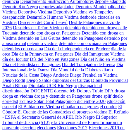
denuncia
Departamento Sustracción Automotores
deporte adaptado
Deporte Río Negro
deportes adaptados
Deportes Municipalidad de
Viedma
Deportivo Viedma
Deportivo Viedma vs Temperley
desaparición
Desarrollo Humano Viedma
desborde cloacales en
Viedma
Descenso del Currú Leuvú
Desfile Patagones marzo de
2026
Despidos en Telám Viedma
detenido
detenido con droga calle
Tucunán
detenido con droga en Patagones
Detenido con droga en
Viedma
detenido en Las Grutas
detenido en Patagones
detenido por
abuso sexual
detenido viedma
detenidos con cocaíana en Patagones
detenidos con cocaina
Día de la Independencia en Pradere
día de la
orca
Día de la Primavera en Patagones
Día del Inmigrante Viedma
día del locutor
Día del Niño en Patagones
Día del Niño en Viedma
Dia del Periodista en Patagones
Día del Trabajador de Prensa
Día
Internacional de la Danza
Día Mundial de la Diabetes
diario
Noticias de la Costa
Diego Andrade
Diego Frenkel en Viedma
Diego Rodil
Diego Santos
diplomas del Curzas
Diputada Provincial
Anahí Bilbao
Diputada UCR Rio Negro
discapacidad
discriminación
DOCENTE
docente feb
Dolores Tubio
DPA
droga
droga en viedma
droga y detenido en Patagones
drone splif
duelo
ebriedad
Eclipse Solar Total Patagónico diciembre 2020
educación
especial
El Bahiano en Viedma
el bañado patagones
el condor
El
Cóndor
El Cuento de las Comadrejas
el progreso viedma
El Refugio
- ESFA
el Secretario General de APEL Río Negro
El Superior
Tribunal de Justicia (STJ) y la Universidad de Flores firmaron un
convenio
eleccion
elecciones
Elecciones 2017
Elecciones 2019 en