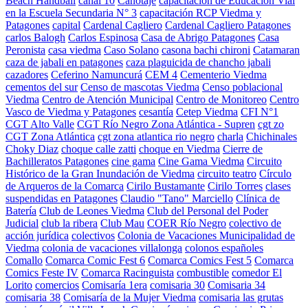
Beach Handball
canal 10
Canotaje
capacitación de Educación Vial
en la Escuela Secundaria N° 3
capacitación RCP Viedma y
Patagones
capital
Cardenal Cagliero
Cardenal Cagliero Patagones
carlos Balogh
Carlos Espinosa
Casa de Abrigo Patagones
Casa
Peronista
casa viedma
Caso Solano
casona bachi chironi
Catamaran
caza de jabali en patagones
caza plaguicida de chancho jabali
cazadores
Ceferino Namuncurá
CEM 4
Cementerio Viedma
cementos del sur
Censo de mascotas Viedma
Censo poblacional
Viedma
Centro de Atención Municipal
Centro de Monitoreo
Centro
Vasco de Viedma y Patagones
cesantía
Cetep Viedma
CFI N°1
CGT Alto Valle
CGT Río Negro Zona Atlántica - Supren
cgt zo
CGT Zona Atlántica
cgt zona atlantica rio negro
charla
Chichinales
Choky Diaz
choque calle zatti
choque en Viedma
Cierre de
Bachilleratos Patagones
cine gama
Cine Gama Viedma
Circuito
Histórico de la Gran Inundación de Viedma
circuito teatro
Círculo
de Arqueros de la Comarca
Cirilo Bustamante
Cirilo Torres
clases
suspendidas en Patagones
Claudio "Tano" Marciello
Clínica de
Batería
Club de Leones Viedma
Club del Personal del Poder
Judicial
club la ribera
Club Mau
COER Río Negro
colectivo de
acción jurídica
colectivos
Colonia de Vacaciones Municipalidad de
Viedma
colonia de vacaciones villalonga
colonos españoles
Comallo
Comarca Comic Fest 6
Comarca Comics Fest 5
Comarca
Comics Feste IV
Comarca Racinguista
combustible
comedor El
Lorito
comercios
Comisaría 1era
comisaria 30
Comisaria 34
comisaria 38
Comisaría de la Mujer Viedma
comisaria las grutas