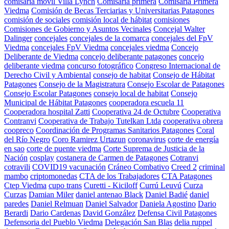
comisaría móvil Villa Lynch
Comisaría primera
Comisaria Primera
Viedma
Comisión de Becas Terciarias y Universitarias Patagones
comisión de sociales
comisión local de hábitat
comisiones
Comisiones de Gobierno y Asuntos Vecinales
Concejal Walter
Dalinger
concejales
concejales de la comarca
concejales del FpV
Viedma
concejales FpV Viedma
concejales viedma
Concejo
Deliberante de Viedma
concejo deliberante patagones
concejo
deliberante viedma
concurso fotográfico
Congreso Internacional de
Derecho Civil y Ambiental
consejo de habitat
Consejo de Hábitat
Patagones
Consejo de la Magistratura
Consejo Escolar de Patagones
Consejo Escolar Patagones
consejo local de habitat
Consejo
Municipal de Hábitat Patagones
cooperadora escuela 11
Cooperadora hospital Zatti
Cooperativa 24 de Octubre
Cooperativa
Contranvi
Cooperativa de Trabajo Tutelkan Ltda
cooperativa obrera
coopreco
Coordinación de Programas Sanitarios Patagones
Coral
del Río Negro
Coro Ramirez Urtazun
coronavirus
corte de energía
en sao
corte de puente viedma
Corte Suprema de Justicia de la
Nación
cosplay
costanera de Carmen de Patagones
Cotranvi
cotravili
COVID19 vacunación
Cráneo Combativo
Creed 2
criminal
mambo
criptomonedas
CTA de los Trabajadores
CTA Patagones
Ctep Viedma
cupo trans
Curetti - Kiciloff
Currú Leuvú
Curza
Curzas
Damian Miler
daniel antenao Black
Daniel Badié
daniel
paredes
Daniel Relmuan
Daniel Salvador
Daniela Agostino
Dario
Berardi
Dario Cardenas
David González
Defensa Civil Patagones
Defensoria del Pueblo Viedma
Delegación San Blas
delia ruppel