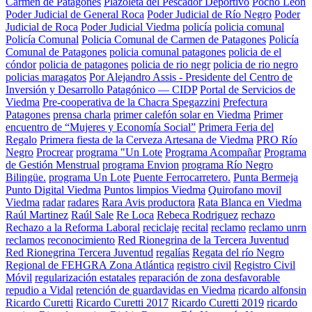
Carmen de Patagones
Plazoleta del Pescador Deportivo
Pocho León
Poder Judicial de General Roca
Poder Judicial de Río Negro
Poder
Judicial de Roca
Poder Judicial Viedma
policía
policia comunal
Policía Comunal
Policia Comunal de Carmen de Patagones
Policía
Comunal de Patagones
policia comunal patagones
policia de el
cóndor
policia de patagones
policia de rio negr
policia de rio negro
policias maragatos
Por Alejandro Assis - Presidente del Centro de
Inversión y Desarrollo Patagónico — CIDP
Portal de Servicios de
Viedma
Pre-cooperativa de la Chacra Spegazzini
Prefectura
Patagones
prensa charla
primer calefón solar en Viedma
Primer
encuentro de “Mujeres y Economía Social”
Primera Feria del
Regalo
Primera fiesta de la Cerveza Artesana de Viedma
PRO Río
Negro
Procrear
programa "Un Lote
Programa Acompañar
Programa
de Gestión Menstrual
programa Envion
programa Río Negro
Bilingüe.
programa Un Lote
Puente Ferrocarretero.
Punta Bermeja
Punto Digital Viedma
Puntos limpios Viedma
Quirofano movil
Viedma
radar
radares
Rara Avis productora
Rata Blanca en Viedma
Raúl Martinez
Raúl Sale
Re Loca
Rebeca Rodriguez
rechazo
Rechazo a la Reforma Laboral
reciclaje
recital
reclamo
reclamo unrn
reclamos
reconocimiento
Red Rionegrina de la Tercera Juventud
Red Rionegrina Tercera Juventud
regalías
Regata del río Negro
Regional de FEHGRA Zona Atlántica
registro civil
Registro Civil
Móvil
regularización estatales
reparación de zona desfavorable
repudio a Vidal
retención de guardavidas en Viedma
ricardo alfonsin
Ricardo Curetti
Ricardo Curetti 2017
Ricardo Curetti 2019
ricardo