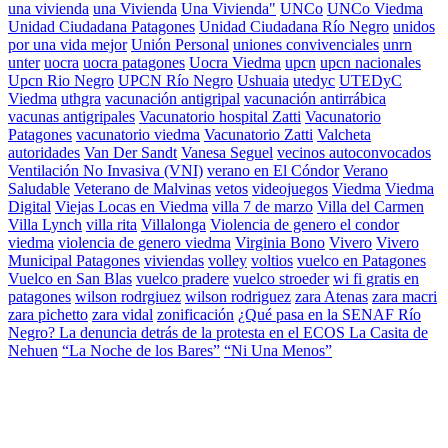
una vivienda
una Vivienda
Una Vivienda"
UNCo
UNCo Viedma
Unidad Ciudadana Patagones
Unidad Ciudadana Río Negro
unidos
por una vida mejor
Unión Personal
uniones convivenciales
unrn
unter
uocra
uocra patagones
Uocra Viedma
upcn
upcn nacionales
Upcn Rio Negro
UPCN Río Negro
Ushuaia
utedyc
UTEDyC
Viedma
uthgra
vacunación antigripal
vacunación antirrábica
vacunas antigripales
Vacunatorio hospital Zatti
Vacunatorio
Patagones
vacunatorio viedma
Vacunatorio Zatti
Valcheta
autoridades
Van Der Sandt
Vanesa Seguel
vecinos autoconvocados
Ventilación No Invasiva (VNI)
verano en El Cóndor
Verano
Saludable
Veterano de Malvinas
vetos
videojuegos
Viedma
Viedma
Digital
Viejas Locas en Viedma
villa 7 de marzo
Villa del Carmen
Villa Lynch
villa rita
Villalonga
Violencia de genero el condor
viedma
violencia de genero viedma
Virginia Bono
Vivero
Vivero
Municipal Patagones
viviendas
volley
voltios
vuelco en Patagones
Vuelco en San Blas
vuelco pradere
vuelco stroeder
wi fi gratis en
patagones
wilson rodrgiuez
wilson rodriguez
zara Atenas
zara macri
zara pichetto
zara vidal
zonificación
¿Qué pasa en la SENAF Río
Negro? La denuncia detrás de la protesta en el ECOS La Casita de
Nehuen
“La Noche de los Bares”
“Ni Una Menos”