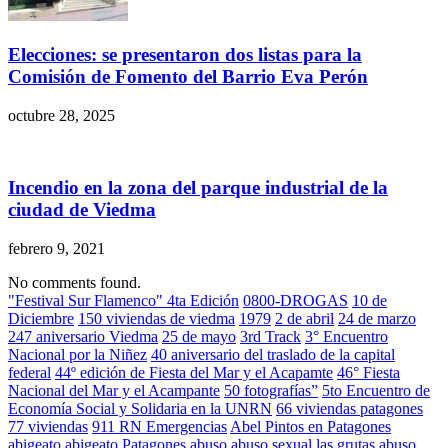
Elecciones: se presentaron dos listas para la
Comisión de Fomento del Barrio Eva Perón
octubre 28, 2025
Incendio en la zona del parque industrial de la
ciudad de Viedma
febrero 9, 2021
No comments found.
"Festival Sur Flamenco" 4ta Edición
0800-DROGAS
10 de
Diciembre
150 viviendas de viedma
1979
2 de abril
24 de marzo
247 aniversario Viedma
25 de mayo
3rd Track
3° Encuentro
Nacional por la Niñez
40 aniversario del traslado de la capital
federal
44º edición de Fiesta del Mar y el Acapamte
46° Fiesta
Nacional del Mar y el Acampante
50 fotografías”
5to Encuentro de
Economía Social y Solidaria en la UNRN
66 viviendas patagones
77 viviendas
911 RN Emergencias
Abel Pintos en Patagones
abigeato
abigeato Patagones
abuso
abuso sexual las grutas
abuso