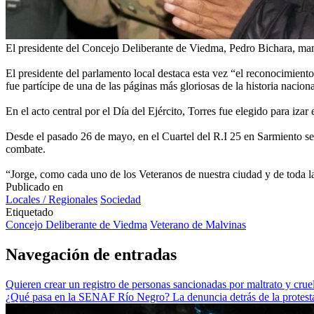
El presidente del Concejo Deliberante de Viedma, Pedro Bichara, mani
El presidente del parlamento local destaca esta vez “el reconocimien
fue partícipe de una de las páginas más gloriosas de la historia naci
En el acto central por el Día del Ejército, Torres fue elegido para izar 
Desde el pasado 26 de mayo, en el Cuartel del R.I 25 en Sarmiento se 
combate.
“Jorge, como cada uno de los Veteranos de nuestra ciudad y de toda la
Publicado en
Locales / Regionales
Sociedad
Etiquetado
Concejo Deliberante de Viedma
Veterano de Malvinas
Navegación de entradas
Quieren crear un registro de personas sancionadas por maltrato y crue
¿Qué pasa en la SENAF Río Negro? La denuncia detrás de la protes