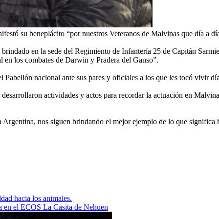
festó su beneplácito “por nuestros Veteranos de Malvinas que día a dí
to brindado en la sede del Regimiento de Infantería 25 de Capitán Sarm
onal en los combates de Darwin y Pradera del Ganso”.
el Pabellón nacional ante sus pares y oficiales a los que les tocó vivir d
desarrollaron actividades y actos para recordar la actuación en Malvina
 Argentina, nos siguen brindando el mejor ejemplo de lo que significa ho
ldad hacia los animales.
ta en el ECOS La Casita de Nehuen