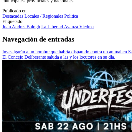
municipales, provinciales y nacionales.
Publicado en
Destacadas
Locales / Regionales
Politica
Etiquetado
Juan Andres Balogh
La Libertad Avanza Viedma
Navegación de entradas
Investigarán a un hombre que habría disparado contra un animal en S
El Concejo Deliberante saluda a las y los locutores en su día.