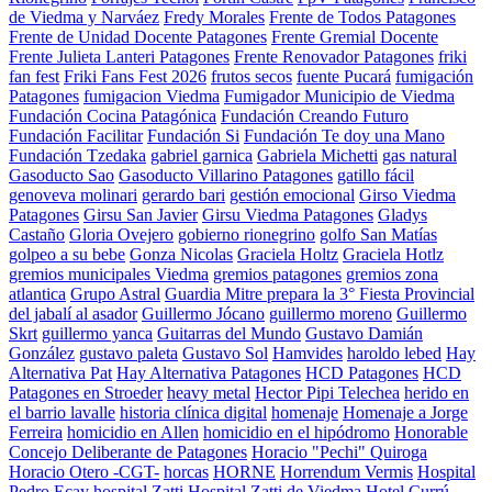
de Viedma y Narváez
Fredy Morales
Frente de Todos Patagones
Frente de Unidad Docente Patagones
Frente Gremial Docente
Frente Julieta Lanteri Patagones
Frente Renovador Patagones
friki
fan fest
Friki Fans Fest 2026
frutos secos
fuente Pucará
fumigación
Patagones
fumigacion Viedma
Fumigador Municipio de Viedma
Fundación Cocina Patagónica
Fundación Creando Futuro
Fundación Facilitar
Fundación Si
Fundación Te doy una Mano
Fundación Tzedaka
gabriel garnica
Gabriela Michetti
gas natural
Gasoducto Sao
Gasoducto Villarino Patagones
gatillo fácil
genoveva molinari
gerardo bari
gestión emocional
Girso Viedma
Patagones
Girsu San Javier
Girsu Viedma Patagones
Gladys
Castaño
Gloria Ovejero
gobierno rionegrino
golfo San Matías
golpeo a su bebe
Gonza Nicolas
Graciela Holtz
Graciela Hotlz
gremios municipales Viedma
gremios patagones
gremios zona
atlantica
Grupo Astral
Guardia Mitre prepara la 3° Fiesta Provincial
del jabalí al asador
Guillermo Jócano
guillermo moreno
Guillermo
Skrt
guillermo yanca
Guitarras del Mundo
Gustavo Damián
González
gustavo paleta
Gustavo Sol
Hamvides
haroldo lebed
Hay
Alternativa Pat
Hay Alternativa Patagones
HCD Patagones
HCD
Patagones en Stroeder
heavy metal
Hector Pipi Telechea
herido en
el barrio lavalle
historia clínica digital
homenaje
Homenaje a Jorge
Ferreira
homicidio en Allen
homicidio en el hipódromo
Honorable
Concejo Deliberante de Patagones
Horacio "Pechi" Quiroga
Horacio Otero -CGT-
horcas
HORNE
Horrendum Vermis
Hospital
Pedro Ecay
hospital Zatti
Hospital Zatti de Viedma
Hotel Currú