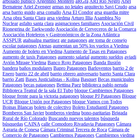
arbolado público
Argentino Montero
aRGra
ARI Río Negro
Ariel
Bernatene
Ariel Zvenger
armas no letales
arquitecto Savi Crudo
arsa
arsa barrio guido
arsa comallo
Arsa El Condor
arsa guardia mitre
Arsa obra Santa Clara
arsa viedma
Arturo Illia
Asamblea No
Nuclear
asfalto santa clara
asignaciones familiares
Asociación Civil
Rionegrina de Taekwondo
Asociación de Cerveceros de la Comarca
Asociación Hoteleros y Gastronómicos de la Zona Atlántica
ASSPUR
atahualpa martinez
ate patagones
ate toma de consejo
escolar patagones
Atenas
aumentan un 50% los vuelos a Viedma
Aumento de boleto en Viedma
Aumento de Tasas en Patagones
aumento de taxis Patagones
aumento salarial
aumento sueldos
aviadi
Avión Mirage Viedma
Banco Rojo Patagones
Banda Ilusión
bandera
baños modulares
Bapro Patagones
Barloventos
barrio 2 de
Enero
barrio 22 de abril
barrio obrero aniversario
barrio Santa Clara
barrio Zatti
Bases Justicialistas - Kolina
Basquet
Becas municipales
Patagones
becas patagones
Bettina Paez
biblioteca pablo neruda
Biblioteca Teatral de la sala El Tubo
bloque Cambiemos Patagones
bloque frente para la victoria patagones
bloque PJ Patagones
Bloque
UCR
Bloque Unión por Patagones
bloque Vamos con Todos
Boinas Blancas
boleto de colectivo
Boleto Estudiantil Patagones
Bomberos San Javier
bomberos viedma
bono-paritarias
Brigada
Rural de Río Colorado
Buscando nuevos talentos
búsqueda
búsquedas
CAINA
calle Comodoro Rivadavia Patagones
Cámara
Agraria de Conesa
Cámara Criminal Tercera de Roca
Cámara de
Comercio de Patagones
Cambiemos Patagones
Cambiemos viedma