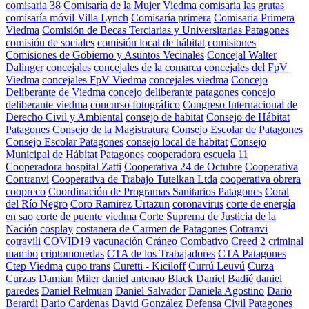
comisaria 38
Comisaría de la Mujer Viedma
comisaria las grutas
comisaría móvil Villa Lynch
Comisaría primera
Comisaria Primera
Viedma
Comisión de Becas Terciarias y Universitarias Patagones
comisión de sociales
comisión local de hábitat
comisiones
Comisiones de Gobierno y Asuntos Vecinales
Concejal Walter
Dalinger
concejales
concejales de la comarca
concejales del FpV
Viedma
concejales FpV Viedma
concejales viedma
Concejo
Deliberante de Viedma
concejo deliberante patagones
concejo
deliberante viedma
concurso fotográfico
Congreso Internacional de
Derecho Civil y Ambiental
consejo de habitat
Consejo de Hábitat
Patagones
Consejo de la Magistratura
Consejo Escolar de Patagones
Consejo Escolar Patagones
consejo local de habitat
Consejo
Municipal de Hábitat Patagones
cooperadora escuela 11
Cooperadora hospital Zatti
Cooperativa 24 de Octubre
Cooperativa
Contranvi
Cooperativa de Trabajo Tutelkan Ltda
cooperativa obrera
coopreco
Coordinación de Programas Sanitarios Patagones
Coral
del Río Negro
Coro Ramirez Urtazun
coronavirus
corte de energía
en sao
corte de puente viedma
Corte Suprema de Justicia de la
Nación
cosplay
costanera de Carmen de Patagones
Cotranvi
cotravili
COVID19 vacunación
Cráneo Combativo
Creed 2
criminal
mambo
criptomonedas
CTA de los Trabajadores
CTA Patagones
Ctep Viedma
cupo trans
Curetti - Kiciloff
Currú Leuvú
Curza
Curzas
Damian Miler
daniel antenao Black
Daniel Badié
daniel
paredes
Daniel Relmuan
Daniel Salvador
Daniela Agostino
Dario
Berardi
Dario Cardenas
David González
Defensa Civil Patagones