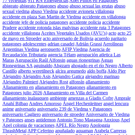
77 viviendas
911 RN Emergencias
Abel Pintos en Patagones
abigeato
abigeato Patagones
abuso
abuso sexual las grutas
abuso
sexual viedma
abuso Viedma
accidente avioneta villalonga
accidente en plaza San Martin de Viedma
accidente en villalonga
accidente jefe de policia patagones
accidente policia
accidente
Pradere
accidente rotonda islas malvinas
accidente ruta 3 Patagones
accidente villalonga
Aceites Vegetales Usados (AVU’s)
acto
acto 25
de mayo en Stroeder
acto aniversario de Bolivia
acuerdo paritario
patagones
adolescentes
adrian casadei
Adrián Grassi
Aerolíneas
Argentinas Viedma
aeropuerto
AFIP Viedma
Agencia de
Recaudación Tributaria
agencia Télam
agrupación atletica Las
Maras
Agrupación Raúl Alfonsin
aguas rionegrinas
Aguas
Rionegrinas SA
aguinaldo
Ahgzarn
ahogado en el río Negro
Alberto
Castillo
alberto weretilneck
alcira argumedo
aldo boffa
Aldo Pier
Alejandro
Alejandro Asis
Alejandro Gatica
alejandro marinao
Alejandro Palmieri
Alejandro Rost
alfonsín
allanamiento
Allanamiento en
allanamiento en Patagones
allanamiento en
Patagones julio 2026
Allanamiento en Villa del Carmen
allanamiento inalauquen
ambiente
amenzas a Gladis Cofre
Amprale
Anahí Bilbao
Andres Amoroso
Ángel Hechenleitner
angel lencura
anime
aniversario
aniversario 239 de Viedma y Patagones
aniversario Cagliero
aniversario de stroeder
Aniversario de Viedma
y Patgones
anses
antidemon
Antonio Tono Magagna
Anxious
Apel
Apel colonia de vacaciones
APEL Río Negro
Apologgia
ThrashMetal
APP Ceferino
apuñalado
aquaman
Arabela Carreras