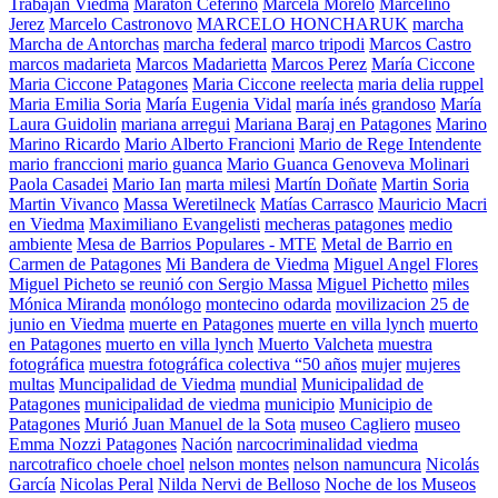
Trabajan Viedma
Maraton Ceferino
Marcela Morelo
Marcelino
Jerez
Marcelo Castronovo
MARCELO HONCHARUK
marcha
Marcha de Antorchas
marcha federal
marco tripodi
Marcos Castro
marcos madarieta
Marcos Madarietta
Marcos Perez
María Ciccone
Maria Ciccone Patagones
Maria Ciccone reelecta
maria delia ruppel
Maria Emilia Soria
María Eugenia Vidal
maría inés grandoso
María
Laura Guidolin
mariana arregui
Mariana Baraj en Patagones
Marino
Marino Ricardo
Mario Alberto Francioni
Mario de Rege Intendente
mario franccioni
mario guanca
Mario Guanca Genoveva Molinari
Paola Casadei
Mario Ian
marta milesi
Martín Doñate
Martin Soria
Martin Vivanco
Massa Weretilneck
Matías Carrasco
Mauricio Macri
en Viedma
Maximiliano Evangelisti
mecheras patagones
medio
ambiente
Mesa de Barrios Populares - MTE
Metal de Barrio en
Carmen de Patagones
Mi Bandera de Viedma
Miguel Angel Flores
Miguel Picheto se reunió con Sergio Massa
Miguel Pichetto
miles
Mónica Miranda
monólogo
montecino odarda
movilizacion 25 de
junio en Viedma
muerte en Patagones
muerte en villa lynch
muerto
en Patagones
muerto en villa lynch
Muerto Valcheta
muestra
fotográfica
muestra fotográfica colectiva “50 años
mujer
mujeres
multas
Muncipalidad de Viedma
mundial
Municipalidad de
Patagones
municipalidad de viedma
municipio
Municipio de
Patagones
Murió Juan Manuel de la Sota
museo Cagliero
museo
Emma Nozzi Patagones
Nación
narcocriminalidad viedma
narcotrafico choele choel
nelson montes
nelson namuncura
Nicolás
García
Nicolas Peral
Nilda Nervi de Belloso
Noche de los Museos