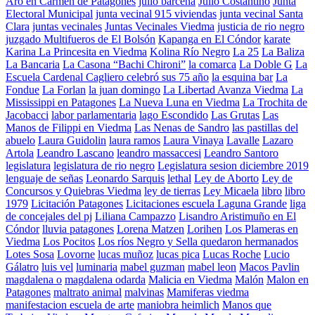
Aro en Carmen de Patagones
julio barcena
Julio Costantino
Junta
Electoral Municipal
junta vecinal 915 viviendas
junta vecinal Santa
Clara
juntas vecinales
Juntas Vecinales Viedma
justicia de rio negro
juzgado Multifueros de El Bolsón
Kapanga en El Cóndor
karate
Karina La Princesita en Viedma
Kolina Río Negro
La 25
La Baliza
La Bancaria
La Casona “Bachi Chironi”
la comarca
La Doble G
La
Escuela Cardenal Cagliero celebró sus 75 año
la esquina bar
La
Fondue
La Forlan
la juan domingo
La Libertad Avanza Viedma
La
Mississippi en Patagones
La Nueva Luna en Viedma
La Trochita de
Jacobacci
labor parlamentaria
lago Escondido
Las Grutas
Las
Manos de Filippi en Viedma
Las Nenas de Sandro
las pastillas del
abuelo
Laura Guidolin
laura ramos
Laura Vinaya
Lavalle
Lazaro
Artola
Leandro Lascano
leandro massaccesi
Leandro Santoro
legislatura
legislatura de rio negro
Legislatura sesion diciembre 2019
lenguaje de señas
Leonardo Sarquis
lethal
Ley de Aborto
Ley de
Concursos y Quiebras Viedma
ley de tierras
Ley Micaela
libro
libro
1979
Licitación Patagones
Licitaciones escuela Laguna Grande
liga
de concejales del pj
Liliana Campazzo
Lisandro Aristimuño en El
Cóndor
lluvia patagones
Lorena Matzen
Lorihen
Los Plameras en
Viedma
Los Pocitos
Los ríos Negro y Sella quedaron hermanados
Lotes Sosa
Lovorne
lucas muñoz
lucas pica
Lucas Roche
Lucio
Gálatro
luis vel
luminaria
mabel guzman
mabel leon
Macos Pavlin
magdalena o
magdalena odarda
Malicia en Viedma
Malón
Malon en
Patagones
maltrato animal
malvinas
Mamiferas viedma
manifestacion escuela de arte
maniobra heimlich
Manos que