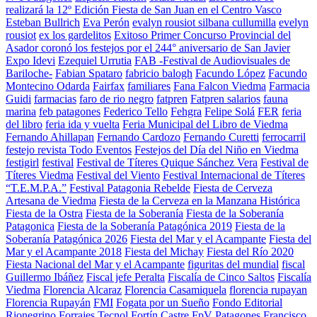
realizará la 12º Edición Fiesta de San Juan en el Centro Vasco
Esteban Bullrich
Eva Perón
evalyn rousiot silbana cullumilla
evelyn
rousiot
ex los gardelitos
Exitoso Primer Concurso Provincial del
Asador coronó los festejos por el 244° aniversario de San Javier
Expo Idevi
Ezequiel Urrutia
FAB -Festival de Audiovisuales de
Bariloche-
Fabian Spataro
fabricio balogh
Facundo López
Facundo
Montecino Odarda
Fairfax
familiares
Fana Falcon Viedma
Farmacia
Guidi
farmacias
faro de rio negro
fatpren
Fatpren salarios
fauna
marina
feb patagones
Federico Tello
Fehgra
Felipe Solá
FER
feria
del libro
feria ida y vuelta
Feria Municipal del Libro de Viedma
Fernando Ahillapan
Fernando Cardozo
Fernando Curetti
ferrocarril
festejo revista Todo Eventos
Festejos del Día del Niño en Viedma
festigirl
festival
Festival de Títeres Quique Sánchez Vera
Festival de
Títeres Viedma
Festival del Viento
Festival Internacional de Títeres
“T.E.M.P.A.”
Festival Patagonia Rebelde
Fiesta de Cerveza
Artesana de Viedma
Fiesta de la Cerveza en la Manzana Histórica
Fiesta de la Ostra
Fiesta de la Soberanía
Fiesta de la Soberanía
Patagonica
Fiesta de la Soberanía Patagónica 2019
Fiesta de la
Soberanía Patagónica 2026
Fiesta del Mar y el Acampante
Fiesta del
Mar y el Acampante 2018
Fiesta del Michay
Fiesta del Río 2020
Fiesta Nacional del Mar y el Acampante
figuritas del mundial
fiscal
Guillermo Ibáñez
Fiscal jefe Peralta
Fiscalía de Cinco Saltos
Fiscalía
Viedma
Florencia Alcaraz
Florencia Casamiquela
florencia rupayan
Florencia Rupayán
FMI
Fogata por un Sueño
Fondo Editorial
Rionegrino
Forrajes Tecnol
Fortín Castre
FpV Patagones
Francisco