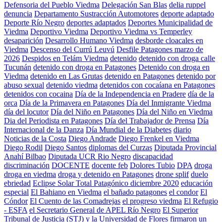
Defensoria del Pueblo Viedma
Delegación San Blas
delia ruppel
denuncia
Departamento Sustracción Automotores
deporte adaptado
Deporte Río Negro
deportes adaptados
Deportes Municipalidad de
Viedma
Deportivo Viedma
Deportivo Viedma vs Temperley
desaparición
Desarrollo Humano Viedma
desborde cloacales en
Viedma
Descenso del Currú Leuvú
Desfile Patagones marzo de
2026
Despidos en Telám Viedma
detenido
detenido con droga calle
Tucunán
detenido con droga en Patagones
Detenido con droga en
Viedma
detenido en Las Grutas
detenido en Patagones
detenido por
abuso sexual
detenido viedma
detenidos con cocaíana en Patagones
detenidos con cocaina
Día de la Independencia en Pradere
día de la
orca
Día de la Primavera en Patagones
Día del Inmigrante Viedma
día del locutor
Día del Niño en Patagones
Día del Niño en Viedma
Dia del Periodista en Patagones
Día del Trabajador de Prensa
Día
Internacional de la Danza
Día Mundial de la Diabetes
diario
Noticias de la Costa
Diego Andrade
Diego Frenkel en Viedma
Diego Rodil
Diego Santos
diplomas del Curzas
Diputada Provincial
Anahí Bilbao
Diputada UCR Rio Negro
discapacidad
discriminación
DOCENTE
docente feb
Dolores Tubio
DPA
droga
droga en viedma
droga y detenido en Patagones
drone splif
duelo
ebriedad
Eclipse Solar Total Patagónico diciembre 2020
educación
especial
El Bahiano en Viedma
el bañado patagones
el condor
El
Cóndor
El Cuento de las Comadrejas
el progreso viedma
El Refugio
- ESFA
el Secretario General de APEL Río Negro
El Superior
Tribunal de Justicia (STJ) y la Universidad de Flores firmaron un