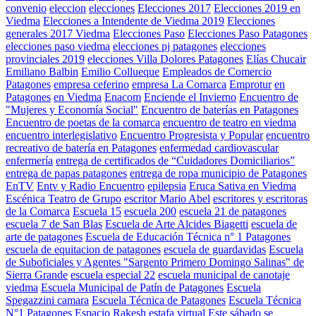
convenio
eleccion
elecciones
Elecciones 2017
Elecciones 2019 en
Viedma
Elecciones a Intendente de Viedma 2019
Elecciones
generales 2017 Viedma
Elecciones Paso
Elecciones Paso Patagones
elecciones paso viedma
elecciones pj patagones
elecciones
provinciales 2019
elecciones Villa Dolores Patagones
Elías Chucair
Emiliano Balbin
Emilio Collueque
Empleados de Comercio
Patagones
empresa ceferino
empresa La Comarca
Emprotur
en
Patagones
en Viedma
Enacom
Enciende el Invierno
Encuentro de
"Mujeres y Economía Social"
Encuentro de baterías en Patagones
Encuentro de poetas de la comarca
encuentro de teatro en viedma
encuentro interlegislativo
Encuentro Progresista y Popular
encuentro
recreativo de batería en Patagones
enfermedad cardiovascular
enfermería
entrega de certificados de “Cuidadores Domiciliarios”
entrega de papas patagones
entrega de ropa municipio de Patagones
EnTV
Entv y Radio Encuentro
epilepsia
Eruca Sativa en Viedma
Escénica Teatro de Grupo
escritor Mario Abel
escritores y escritoras
de la Comarca
Escuela 15
escuela 200
escuela 21 de patagones
escuela 7 de San Blas
Escuela de Arte Alcides Biagetti
escuela de
arte de patagones
Escuela de Educación Técnica n° 1 Patagones
escuela de equitacion de patagones
escuela de guardavidas
Escuela
de Suboficiales y Agentes "Sargento Primero Domingo Salinas" de
Sierra Grande
escuela especial 22
escuela municipal de canotaje
viedma
Escuela Municipal de Patín de Patagones
Escuela
Spegazzini camara
Escuela Técnica de Patagones
Escuela Técnica
N°1 Patagones
Espacio Rakesh
estafa virtual
Este sábado se