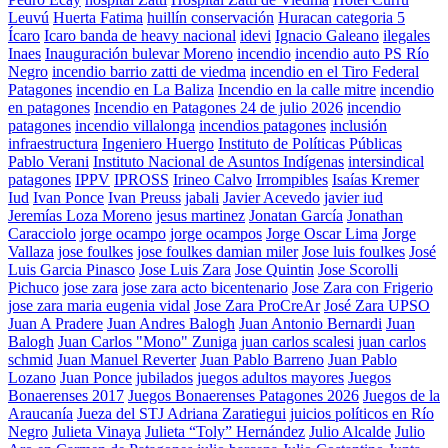
Leuvú
Huerta Fatima
huillín conservación
Huracan categoria 5
Ícaro
Icaro banda de heavy nacional
idevi
Ignacio Galeano
ilegales
Inaes
Inauguración bulevar Moreno
incendio
incendio auto PS Río
Negro
incendio barrio zatti de viedma
incendio en el Tiro Federal
Patagones
incendio en La Baliza
Incendio en la calle mitre
incendio
en patagones
Incendio en Patagones 24 de julio 2026
incendio
patagones
incendio villalonga
incendios patagones
inclusión
infraestructura
Ingeniero Huergo
Instituto de Políticas Públicas
Pablo Verani
Instituto Nacional de Asuntos Indígenas
intersindical
patagones
IPPV
IPROSS
Irineo Calvo
Irrompibles
Isaías Kremer
Iud
Ivan Ponce
Ivan Preuss
jabali
Javier Acevedo
javier iud
Jeremías Loza Moreno
jesus martinez
Jonatan García
Jonathan
Caracciolo
jorge ocampo
jorge ocampos
Jorge Oscar Lima
Jorge
Vallaza
jose foulkes
jose foulkes damian miler
Jose luis foulkes
José
Luis Garcia Pinasco
Jose Luis Zara
Jose Quintin
Jose Scorolli
Pichuco
jose zara
jose zara acto bicentenario
Jose Zara con Frigerio
jose zara maria eugenia vidal
Jose Zara ProCreAr
José Zara UPSO
Juan A Pradere
Juan Andres Balogh
Juan Antonio Bernardi
Juan
Balogh
Juan Carlos "Mono" Zuniga
juan carlos scalesi
juan carlos
schmid
Juan Manuel Reverter
Juan Pablo Barreno
Juan Pablo
Lozano
Juan Ponce
jubilados
juegos adultos mayores
Juegos
Bonaerenses 2017
Juegos Bonaerenses Patagones 2026
Juegos de la
Araucanía
Jueza del STJ Adriana Zaratiegui
juicios políticos en Río
Negro
Julieta Vinaya
Julieta “Toly” Hernández
Julio Alcalde
Julio