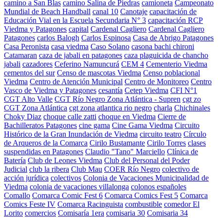
camino a San Blas
camino Salina de Piedras
camioneta
Campeonato
Mundial de Beach Handball
canal 10
Canotaje
capacitación de
Educación Vial en la Escuela Secundaria N° 3
capacitación RCP
Viedma y Patagones
capital
Cardenal Cagliero
Cardenal Cagliero
Patagones
carlos Balogh
Carlos Espinosa
Casa de Abrigo Patagones
Casa Peronista
casa viedma
Caso Solano
casona bachi chironi
Catamaran
caza de jabali en patagones
caza plaguicida de chancho
jabali
cazadores
Ceferino Namuncurá
CEM 4
Cementerio Viedma
cementos del sur
Censo de mascotas Viedma
Censo poblacional
Viedma
Centro de Atención Municipal
Centro de Monitoreo
Centro
Vasco de Viedma y Patagones
cesantía
Cetep Viedma
CFI N°1
CGT Alto Valle
CGT Río Negro Zona Atlántica - Supren
cgt zo
CGT Zona Atlántica
cgt zona atlantica rio negro
charla
Chichinales
Choky Diaz
choque calle zatti
choque en Viedma
Cierre de
Bachilleratos Patagones
cine gama
Cine Gama Viedma
Circuito
Histórico de la Gran Inundación de Viedma
circuito teatro
Círculo
de Arqueros de la Comarca
Cirilo Bustamante
Cirilo Torres
clases
suspendidas en Patagones
Claudio "Tano" Marciello
Clínica de
Batería
Club de Leones Viedma
Club del Personal del Poder
Judicial
club la ribera
Club Mau
COER Río Negro
colectivo de
acción jurídica
colectivos
Colonia de Vacaciones Municipalidad de
Viedma
colonia de vacaciones villalonga
colonos españoles
Comallo
Comarca Comic Fest 6
Comarca Comics Fest 5
Comarca
Comics Feste IV
Comarca Racinguista
combustible
comedor El
Lorito
comercios
Comisaría 1era
comisaria 30
Comisaria 34