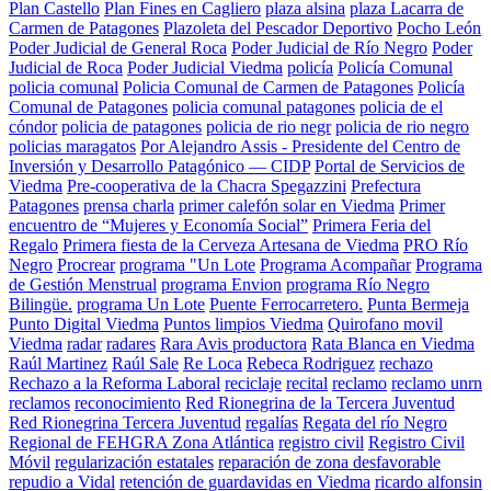
Plan Castello
Plan Fines en Cagliero
plaza alsina
plaza Lacarra de
Carmen de Patagones
Plazoleta del Pescador Deportivo
Pocho León
Poder Judicial de General Roca
Poder Judicial de Río Negro
Poder
Judicial de Roca
Poder Judicial Viedma
policía
Policía Comunal
policia comunal
Policia Comunal de Carmen de Patagones
Policía
Comunal de Patagones
policia comunal patagones
policia de el
cóndor
policia de patagones
policia de rio negr
policia de rio negro
policias maragatos
Por Alejandro Assis - Presidente del Centro de
Inversión y Desarrollo Patagónico — CIDP
Portal de Servicios de
Viedma
Pre-cooperativa de la Chacra Spegazzini
Prefectura
Patagones
prensa charla
primer calefón solar en Viedma
Primer
encuentro de “Mujeres y Economía Social”
Primera Feria del
Regalo
Primera fiesta de la Cerveza Artesana de Viedma
PRO Río
Negro
Procrear
programa "Un Lote
Programa Acompañar
Programa
de Gestión Menstrual
programa Envion
programa Río Negro
Bilingüe.
programa Un Lote
Puente Ferrocarretero.
Punta Bermeja
Punto Digital Viedma
Puntos limpios Viedma
Quirofano movil
Viedma
radar
radares
Rara Avis productora
Rata Blanca en Viedma
Raúl Martinez
Raúl Sale
Re Loca
Rebeca Rodriguez
rechazo
Rechazo a la Reforma Laboral
reciclaje
recital
reclamo
reclamo unrn
reclamos
reconocimiento
Red Rionegrina de la Tercera Juventud
Red Rionegrina Tercera Juventud
regalías
Regata del río Negro
Regional de FEHGRA Zona Atlántica
registro civil
Registro Civil
Móvil
regularización estatales
reparación de zona desfavorable
repudio a Vidal
retención de guardavidas en Viedma
ricardo alfonsin