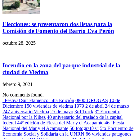
Elecciones: se presentaron dos listas para la
Comisión de Fomento del Barrio Eva Perón
octubre 28, 2025
Incendio en la zona del parque industrial de la
ciudad de Viedma
febrero 9, 2021
No comments found.
"Festival Sur Flamenco" 4ta Edición
0800-DROGAS
10 de
Diciembre
150 viviendas de viedma
1979
2 de abril
24 de marzo
247 aniversario Viedma
25 de mayo
3rd Track
3° Encuentro
Nacional por la Niñez
40 aniversario del traslado de la capital
federal
44º edición de Fiesta del Mar y el Acapamte
46° Fiesta
Nacional del Mar y el Acampante
50 fotografías”
5to Encuentro de
Economía Social y Solidaria en la UNRN
66 viviendas patagones