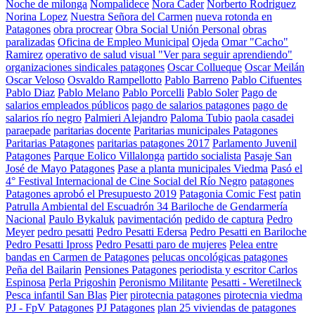
Noche de milonga
Nompalidece
Nora Cader
Norberto Rodriguez
Norina Lopez
Nuestra Señora del Carmen
nueva rotonda en
Patagones
obra procrear
Obra Social Unión Personal
obras
paralizadas
Oficina de Empleo Municipal
Ojeda
Omar "Cacho"
Ramirez
operativo de salud visual "Ver para seguir aprendiendo"
organizaciones sindicales patagones
Oscar Collueque
Oscar Meilán
Oscar Veloso
Osvaldo Rampellotto
Pablo Barreno
Pablo Cifuentes
Pablo Diaz
Pablo Melano
Pablo Porcelli
Pablo Soler
Pago de
salarios empleados públicos
pago de salarios patagones
pago de
salarios río negro
Palmieri Alejandro
Paloma Tubio
paola casadei
paraepade
paritarias docente
Paritarias municipales Patagones
Paritarias Patagones
paritarias patagones 2017
Parlamento Juvenil
Patagones
Parque Eolico Villalonga
partido socialista
Pasaje San
José de Mayo Patagones
Pase a planta municipales Viedma
Pasó el
4° Festival Internacional de Cine Social del Río Negro
patagones
Patagones aprobó el Presupuesto 2019
Patagonia Comic Fest
patin
Patrulla Ambiental del Escuadrón 34 Bariloche de Gendarmería
Nacional
Paulo Bykaluk
pavimentación
pedido de captura
Pedro
Meyer
pedro pesatti
Pedro Pesatti Edersa
Pedro Pesatti en Bariloche
Pedro Pesatti Ipross
Pedro Pesatti paro de mujeres
Pelea entre
bandas en Carmen de Patagones
pelucas oncológicas patagones
Peña del Bailarin
Pensiones Patagones
periodista y escritor Carlos
Espinosa
Perla Prigoshin
Peronismo Militante
Pesatti - Weretilneck
Pesca infantil San Blas
Pier
pirotecnia patagones
pirotecnia viedma
PJ - FpV Patagones
PJ Patagones
plan 25 viviendas de patagones