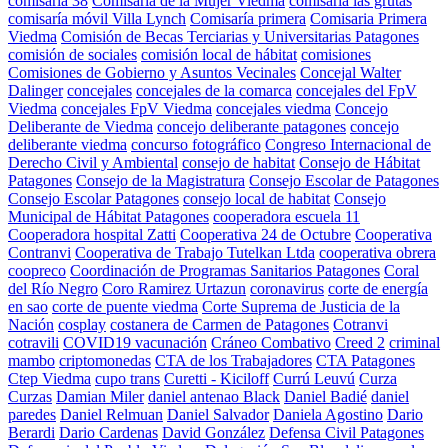
comisaria 38
Comisaría de la Mujer Viedma
comisaria las grutas
comisaría móvil Villa Lynch
Comisaría primera
Comisaria Primera
Viedma
Comisión de Becas Terciarias y Universitarias Patagones
comisión de sociales
comisión local de hábitat
comisiones
Comisiones de Gobierno y Asuntos Vecinales
Concejal Walter
Dalinger
concejales
concejales de la comarca
concejales del FpV
Viedma
concejales FpV Viedma
concejales viedma
Concejo
Deliberante de Viedma
concejo deliberante patagones
concejo
deliberante viedma
concurso fotográfico
Congreso Internacional de
Derecho Civil y Ambiental
consejo de habitat
Consejo de Hábitat
Patagones
Consejo de la Magistratura
Consejo Escolar de Patagones
Consejo Escolar Patagones
consejo local de habitat
Consejo
Municipal de Hábitat Patagones
cooperadora escuela 11
Cooperadora hospital Zatti
Cooperativa 24 de Octubre
Cooperativa
Contranvi
Cooperativa de Trabajo Tutelkan Ltda
cooperativa obrera
coopreco
Coordinación de Programas Sanitarios Patagones
Coral
del Río Negro
Coro Ramirez Urtazun
coronavirus
corte de energía
en sao
corte de puente viedma
Corte Suprema de Justicia de la
Nación
cosplay
costanera de Carmen de Patagones
Cotranvi
cotravili
COVID19 vacunación
Cráneo Combativo
Creed 2
criminal
mambo
criptomonedas
CTA de los Trabajadores
CTA Patagones
Ctep Viedma
cupo trans
Curetti - Kiciloff
Currú Leuvú
Curza
Curzas
Damian Miler
daniel antenao Black
Daniel Badié
daniel
paredes
Daniel Relmuan
Daniel Salvador
Daniela Agostino
Dario
Berardi
Dario Cardenas
David González
Defensa Civil Patagones