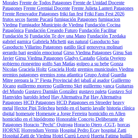
Morales
Frente de Todos Patagones
Frente de Unidad Docente
Patagones
Frente Gremial Docente
Frente Julieta Lanteri Patagones
Frente Renovador Patagones
friki fan fest
Friki Fans Fest 2026
frutos secos
fuente Pucará
fumigación Patagones
fumigacion
Viedma
Fumigador Municipio de Viedma
Fundación Cocina
Patagónica
Fundación Creando Futuro
Fundación Facilitar
Fundación Si
Fundación Te doy una Mano
Fundación Tzedaka
gabriel garnica
Gabriela Michetti
gas natural
Gasoducto Sao
Gasoducto Villarino Patagones
gatillo fácil
genoveva molinari
gerardo bari
gestión emocional
Girso Viedma Patagones
Girsu San
Javier
Girsu Viedma Patagones
Gladys Castaño
Gloria Ovejero
gobierno rionegrino
golfo San Matías
golpeo a su bebe
Gonza
Nicolas
Graciela Holtz
Graciela Hotlz
gremios municipales Viedma
gremios patagones
gremios zona atlantica
Grupo Astral
Guardia
Mitre prepara la 3° Fiesta Provincial del jabalí al asador
Guillermo
Jócano
guillermo moreno
Guillermo Skrt
guillermo yanca
Guitarras
del Mundo
Gustavo Damián González
gustavo paleta
Gustavo Sol
Hamvides
haroldo lebed
Hay Alternativa Pat
Hay Alternativa
Patagones
HCD Patagones
HCD Patagones en Stroeder
heavy
metal
Hector Pipi Telechea
herido en el barrio lavalle
historia clínica
digital
homenaje
Homenaje a Jorge Ferreira
homicidio en Allen
homicidio en el hipódromo
Honorable Concejo Deliberante de
Patagones
Horacio "Pechi" Quiroga
Horacio Otero -CGT-
horcas
HORNE
Horrendum Vermis
Hospital Pedro Ecay
hospital Zatti
Hospital Zatti de Viedma
Hotel Currú Leuvú
Huerta Fatima
huillín