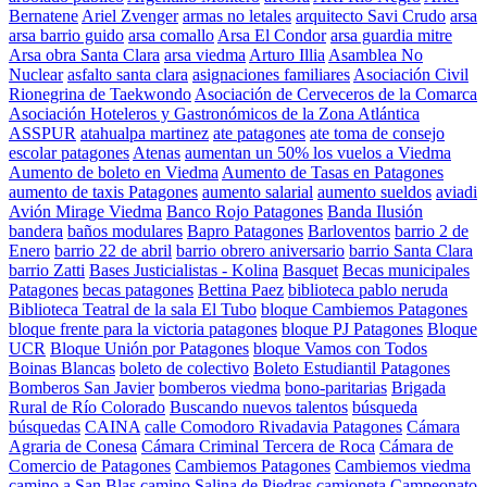
Bernatene
Ariel Zvenger
armas no letales
arquitecto Savi Crudo
arsa
arsa barrio guido
arsa comallo
Arsa El Condor
arsa guardia mitre
Arsa obra Santa Clara
arsa viedma
Arturo Illia
Asamblea No
Nuclear
asfalto santa clara
asignaciones familiares
Asociación Civil
Rionegrina de Taekwondo
Asociación de Cerveceros de la Comarca
Asociación Hoteleros y Gastronómicos de la Zona Atlántica
ASSPUR
atahualpa martinez
ate patagones
ate toma de consejo
escolar patagones
Atenas
aumentan un 50% los vuelos a Viedma
Aumento de boleto en Viedma
Aumento de Tasas en Patagones
aumento de taxis Patagones
aumento salarial
aumento sueldos
aviadi
Avión Mirage Viedma
Banco Rojo Patagones
Banda Ilusión
bandera
baños modulares
Bapro Patagones
Barloventos
barrio 2 de
Enero
barrio 22 de abril
barrio obrero aniversario
barrio Santa Clara
barrio Zatti
Bases Justicialistas - Kolina
Basquet
Becas municipales
Patagones
becas patagones
Bettina Paez
biblioteca pablo neruda
Biblioteca Teatral de la sala El Tubo
bloque Cambiemos Patagones
bloque frente para la victoria patagones
bloque PJ Patagones
Bloque
UCR
Bloque Unión por Patagones
bloque Vamos con Todos
Boinas Blancas
boleto de colectivo
Boleto Estudiantil Patagones
Bomberos San Javier
bomberos viedma
bono-paritarias
Brigada
Rural de Río Colorado
Buscando nuevos talentos
búsqueda
búsquedas
CAINA
calle Comodoro Rivadavia Patagones
Cámara
Agraria de Conesa
Cámara Criminal Tercera de Roca
Cámara de
Comercio de Patagones
Cambiemos Patagones
Cambiemos viedma
camino a San Blas
camino Salina de Piedras
camioneta
Campeonato