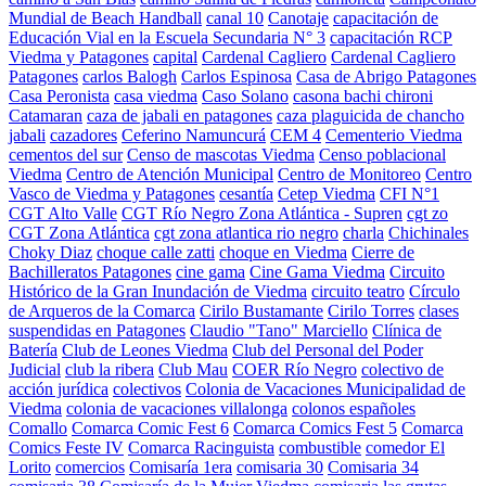
Mundial de Beach Handball
canal 10
Canotaje
capacitación de
Educación Vial en la Escuela Secundaria N° 3
capacitación RCP
Viedma y Patagones
capital
Cardenal Cagliero
Cardenal Cagliero
Patagones
carlos Balogh
Carlos Espinosa
Casa de Abrigo Patagones
Casa Peronista
casa viedma
Caso Solano
casona bachi chironi
Catamaran
caza de jabali en patagones
caza plaguicida de chancho
jabali
cazadores
Ceferino Namuncurá
CEM 4
Cementerio Viedma
cementos del sur
Censo de mascotas Viedma
Censo poblacional
Viedma
Centro de Atención Municipal
Centro de Monitoreo
Centro
Vasco de Viedma y Patagones
cesantía
Cetep Viedma
CFI N°1
CGT Alto Valle
CGT Río Negro Zona Atlántica - Supren
cgt zo
CGT Zona Atlántica
cgt zona atlantica rio negro
charla
Chichinales
Choky Diaz
choque calle zatti
choque en Viedma
Cierre de
Bachilleratos Patagones
cine gama
Cine Gama Viedma
Circuito
Histórico de la Gran Inundación de Viedma
circuito teatro
Círculo
de Arqueros de la Comarca
Cirilo Bustamante
Cirilo Torres
clases
suspendidas en Patagones
Claudio "Tano" Marciello
Clínica de
Batería
Club de Leones Viedma
Club del Personal del Poder
Judicial
club la ribera
Club Mau
COER Río Negro
colectivo de
acción jurídica
colectivos
Colonia de Vacaciones Municipalidad de
Viedma
colonia de vacaciones villalonga
colonos españoles
Comallo
Comarca Comic Fest 6
Comarca Comics Fest 5
Comarca
Comics Feste IV
Comarca Racinguista
combustible
comedor El
Lorito
comercios
Comisaría 1era
comisaria 30
Comisaria 34