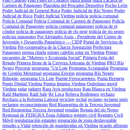
Plan Castello
Plan Fines en Cagliero
plaza alsina
plaza Lacarra de
Carmen de Patagones
Plazoleta del Pescador Deportivo
Pocho León
Poder Judicial de General Roca
Poder Judicial de Río Negro
Poder
Judicial de Roca
Poder Judicial Viedma
policía
policia comunal
Policía Comunal
Policia Comunal de Carmen de Patagones
Policía
Comunal de Patagones
policia comunal patagones
policia de el
cóndor
policia de patagones
policia de rio negr
policia de rio negro
policias maragatos
Por Alejandro Assis - Presidente del Centro de
Inversión y Desarrollo Patagónico — CIDP
Portal de Servicios de
Viedma
Pre-cooperativa de la Chacra Spegazzini
Prefectura
Patagones
prensa charla
primer calefón solar en Viedma
Primer
encuentro de “Mujeres y Economía Social”
Primera Feria del
Regalo
Primera fiesta de la Cerveza Artesana de Viedma
PRO Río
Negro
Procrear
programa "Un Lote
Programa Acompañar
Programa
de Gestión Menstrual
programa Envion
programa Río Negro
Bilingüe.
programa Un Lote
Puente Ferrocarretero.
Punta Bermeja
Punto Digital Viedma
Puntos limpios Viedma
Quirofano movil
Viedma
radar
radares
Rara Avis productora
Rata Blanca en Viedma
Raúl Martinez
Raúl Sale
Re Loca
Rebeca Rodriguez
rechazo
Rechazo a la Reforma Laboral
reciclaje
recital
reclamo
reclamo unrn
reclamos
reconocimiento
Red Rionegrina de la Tercera Juventud
Red Rionegrina Tercera Juventud
regalías
Regata del río Negro
Regional de FEHGRA Zona Atlántica
registro civil
Registro Civil
Móvil
regularización estatales
reparación de zona desfavorable
repudio a Vidal
retención de guardavidas en Viedma
ricardo alfonsin