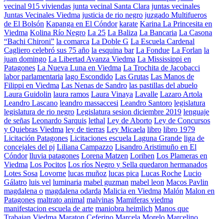
vecinal 915 viviendas
junta vecinal Santa Clara
juntas vecinales
Juntas Vecinales Viedma
justicia de rio negro
juzgado Multifueros
de El Bolsón
Kapanga en El Cóndor
karate
Karina La Princesita en
Viedma
Kolina Río Negro
La 25
La Baliza
La Bancaria
La Casona
“Bachi Chironi”
la comarca
La Doble G
La Escuela Cardenal
Cagliero celebró sus 75 año
la esquina bar
La Fondue
La Forlan
la
juan domingo
La Libertad Avanza Viedma
La Mississippi en
Patagones
La Nueva Luna en Viedma
La Trochita de Jacobacci
labor parlamentaria
lago Escondido
Las Grutas
Las Manos de
Filippi en Viedma
Las Nenas de Sandro
las pastillas del abuelo
Laura Guidolin
laura ramos
Laura Vinaya
Lavalle
Lazaro Artola
Leandro Lascano
leandro massaccesi
Leandro Santoro
legislatura
legislatura de rio negro
Legislatura sesion diciembre 2019
lenguaje
de señas
Leonardo Sarquis
lethal
Ley de Aborto
Ley de Concursos
y Quiebras Viedma
ley de tierras
Ley Micaela
libro
libro 1979
Licitación Patagones
Licitaciones escuela Laguna Grande
liga de
concejales del pj
Liliana Campazzo
Lisandro Aristimuño en El
Cóndor
lluvia patagones
Lorena Matzen
Lorihen
Los Plameras en
Viedma
Los Pocitos
Los ríos Negro y Sella quedaron hermanados
Lotes Sosa
Lovorne
lucas muñoz
lucas pica
Lucas Roche
Lucio
Gálatro
luis vel
luminaria
mabel guzman
mabel leon
Macos Pavlin
magdalena o
magdalena odarda
Malicia en Viedma
Malón
Malon en
Patagones
maltrato animal
malvinas
Mamiferas viedma
manifestacion escuela de arte
maniobra heimlich
Manos que
Trabajan Viedma
Maraton Ceferino
Marcela Morelo
Marcelino