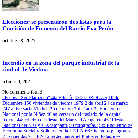
Elecciones: se presentaron dos listas para la
Comisión de Fomento del Barrio Eva Perón
octubre 28, 2025
Incendio en la zona del parque industrial de la
ciudad de Viedma
febrero 9, 2021
No comments found.
"Festival Sur Flamenco" 4ta Edición
0800-DROGAS
10 de
Diciembre
150 viviendas de viedma
1979
2 de abril
24 de marzo
247 aniversario Viedma
25 de mayo
3rd Track
3° Encuentro
Nacional por la Niñez
40 aniversario del traslado de la capital
federal
44º edición de Fiesta del Mar y el Acapamte
46° Fiesta
Nacional del Mar y el Acampante
50 fotografías”
5to Encuentro de
Economía Social y Solidaria en la UNRN
66 viviendas patagones
77 viviendas
911 RN Emergencias
Abel Pintos en Patagones