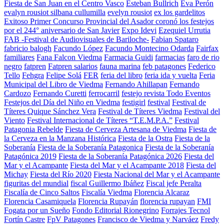
Fiesta de San Juan en el Centro Vasco
Esteban Bullrich
Eva Perón
evalyn rousiot silbana cullumilla
evelyn rousiot
ex los gardelitos
Exitoso Primer Concurso Provincial del Asador coronó los festejos
por el 244° aniversario de San Javier
Expo Idevi
Ezequiel Urrutia
FAB -Festival de Audiovisuales de Bariloche-
Fabian Spataro
fabricio balogh
Facundo López
Facundo Montecino Odarda
Fairfax
familiares
Fana Falcon Viedma
Farmacia Guidi
farmacias
faro de rio
negro
fatpren
Fatpren salarios
fauna marina
feb patagones
Federico
Tello
Fehgra
Felipe Solá
FER
feria del libro
feria ida y vuelta
Feria
Municipal del Libro de Viedma
Fernando Ahillapan
Fernando
Cardozo
Fernando Curetti
ferrocarril
festejo revista Todo Eventos
Festejos del Día del Niño en Viedma
festigirl
festival
Festival de
Títeres Quique Sánchez Vera
Festival de Títeres Viedma
Festival del
Viento
Festival Internacional de Títeres “T.E.M.P.A.”
Festival
Patagonia Rebelde
Fiesta de Cerveza Artesana de Viedma
Fiesta de
la Cerveza en la Manzana Histórica
Fiesta de la Ostra
Fiesta de la
Soberanía
Fiesta de la Soberanía Patagonica
Fiesta de la Soberanía
Patagónica 2019
Fiesta de la Soberanía Patagónica 2026
Fiesta del
Mar y el Acampante
Fiesta del Mar y el Acampante 2018
Fiesta del
Michay
Fiesta del Río 2020
Fiesta Nacional del Mar y el Acampante
figuritas del mundial
fiscal Guillermo Ibáñez
Fiscal jefe Peralta
Fiscalía de Cinco Saltos
Fiscalía Viedma
Florencia Alcaraz
Florencia Casamiquela
Florencia Rupayán
florencia rupayan
FMI
Fogata por un Sueño
Fondo Editorial Rionegrino
Forrajes Tecnol
Fortín Castre
FpV Patagones
Francisco de Viedma y Narváez
Fredy