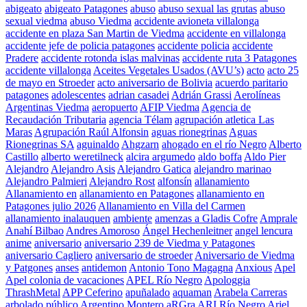
abigeato
abigeato Patagones
abuso
abuso sexual las grutas
abuso
sexual viedma
abuso Viedma
accidente avioneta villalonga
accidente en plaza San Martin de Viedma
accidente en villalonga
accidente jefe de policia patagones
accidente policia
accidente
Pradere
accidente rotonda islas malvinas
accidente ruta 3 Patagones
accidente villalonga
Aceites Vegetales Usados (AVU’s)
acto
acto 25
de mayo en Stroeder
acto aniversario de Bolivia
acuerdo paritario
patagones
adolescentes
adrian casadei
Adrián Grassi
Aerolíneas
Argentinas Viedma
aeropuerto
AFIP Viedma
Agencia de
Recaudación Tributaria
agencia Télam
agrupación atletica Las
Maras
Agrupación Raúl Alfonsin
aguas rionegrinas
Aguas
Rionegrinas SA
aguinaldo
Ahgzarn
ahogado en el río Negro
Alberto
Castillo
alberto weretilneck
alcira argumedo
aldo boffa
Aldo Pier
Alejandro
Alejandro Asis
Alejandro Gatica
alejandro marinao
Alejandro Palmieri
Alejandro Rost
alfonsín
allanamiento
Allanamiento en
allanamiento en Patagones
allanamiento en
Patagones julio 2026
Allanamiento en Villa del Carmen
allanamiento inalauquen
ambiente
amenzas a Gladis Cofre
Amprale
Anahí Bilbao
Andres Amoroso
Ángel Hechenleitner
angel lencura
anime
aniversario
aniversario 239 de Viedma y Patagones
aniversario Cagliero
aniversario de stroeder
Aniversario de Viedma
y Patgones
anses
antidemon
Antonio Tono Magagna
Anxious
Apel
Apel colonia de vacaciones
APEL Río Negro
Apologgia
ThrashMetal
APP Ceferino
apuñalado
aquaman
Arabela Carreras
arbolado público
Argentino Montero
aRGra
ARI Río Negro
Ariel