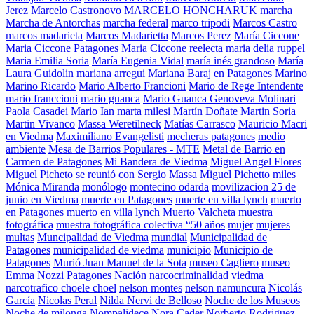
Jerez
Marcelo Castronovo
MARCELO HONCHARUK
marcha
Marcha de Antorchas
marcha federal
marco tripodi
Marcos Castro
marcos madarieta
Marcos Madarietta
Marcos Perez
María Ciccone
Maria Ciccone Patagones
Maria Ciccone reelecta
maria delia ruppel
Maria Emilia Soria
María Eugenia Vidal
maría inés grandoso
María
Laura Guidolin
mariana arregui
Mariana Baraj en Patagones
Marino
Marino Ricardo
Mario Alberto Francioni
Mario de Rege Intendente
mario franccioni
mario guanca
Mario Guanca Genoveva Molinari
Paola Casadei
Mario Ian
marta milesi
Martín Doñate
Martin Soria
Martin Vivanco
Massa Weretilneck
Matías Carrasco
Mauricio Macri
en Viedma
Maximiliano Evangelisti
mecheras patagones
medio
ambiente
Mesa de Barrios Populares - MTE
Metal de Barrio en
Carmen de Patagones
Mi Bandera de Viedma
Miguel Angel Flores
Miguel Picheto se reunió con Sergio Massa
Miguel Pichetto
miles
Mónica Miranda
monólogo
montecino odarda
movilizacion 25 de
junio en Viedma
muerte en Patagones
muerte en villa lynch
muerto
en Patagones
muerto en villa lynch
Muerto Valcheta
muestra
fotográfica
muestra fotográfica colectiva “50 años
mujer
mujeres
multas
Muncipalidad de Viedma
mundial
Municipalidad de
Patagones
municipalidad de viedma
municipio
Municipio de
Patagones
Murió Juan Manuel de la Sota
museo Cagliero
museo
Emma Nozzi Patagones
Nación
narcocriminalidad viedma
narcotrafico choele choel
nelson montes
nelson namuncura
Nicolás
García
Nicolas Peral
Nilda Nervi de Belloso
Noche de los Museos
Noche de milonga
Nompalidece
Nora Cader
Norberto Rodriguez