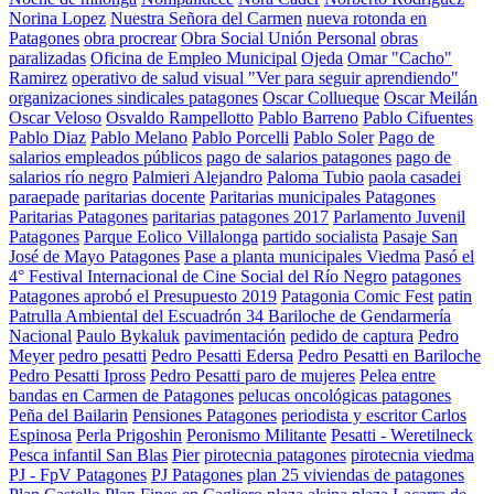
Norina Lopez
Nuestra Señora del Carmen
nueva rotonda en
Patagones
obra procrear
Obra Social Unión Personal
obras
paralizadas
Oficina de Empleo Municipal
Ojeda
Omar "Cacho"
Ramirez
operativo de salud visual "Ver para seguir aprendiendo"
organizaciones sindicales patagones
Oscar Collueque
Oscar Meilán
Oscar Veloso
Osvaldo Rampellotto
Pablo Barreno
Pablo Cifuentes
Pablo Diaz
Pablo Melano
Pablo Porcelli
Pablo Soler
Pago de
salarios empleados públicos
pago de salarios patagones
pago de
salarios río negro
Palmieri Alejandro
Paloma Tubio
paola casadei
paraepade
paritarias docente
Paritarias municipales Patagones
Paritarias Patagones
paritarias patagones 2017
Parlamento Juvenil
Patagones
Parque Eolico Villalonga
partido socialista
Pasaje San
José de Mayo Patagones
Pase a planta municipales Viedma
Pasó el
4° Festival Internacional de Cine Social del Río Negro
patagones
Patagones aprobó el Presupuesto 2019
Patagonia Comic Fest
patin
Patrulla Ambiental del Escuadrón 34 Bariloche de Gendarmería
Nacional
Paulo Bykaluk
pavimentación
pedido de captura
Pedro
Meyer
pedro pesatti
Pedro Pesatti Edersa
Pedro Pesatti en Bariloche
Pedro Pesatti Ipross
Pedro Pesatti paro de mujeres
Pelea entre
bandas en Carmen de Patagones
pelucas oncológicas patagones
Peña del Bailarin
Pensiones Patagones
periodista y escritor Carlos
Espinosa
Perla Prigoshin
Peronismo Militante
Pesatti - Weretilneck
Pesca infantil San Blas
Pier
pirotecnia patagones
pirotecnia viedma
PJ - FpV Patagones
PJ Patagones
plan 25 viviendas de patagones