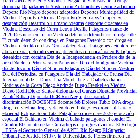
Defensoria del Pueblo Viedma
Delegación San Blas
delia ruppel
denuncia
Departamento Sustracción Automotores
deporte adaptado
Deporte Río Negro
deportes adaptados
Deportes Municipalidad de
Viedma
Deportivo Viedma
Deportivo Viedma vs Temperley
desaparición
Desarrollo Humano Viedma
desborde cloacales en
Viedma
Descenso del Currú Leuvú
Desfile Patagones marzo de
2026
Despidos en Telám Viedma
detenido
detenido con droga calle
Tucunán
detenido con droga en Patagones
Detenido con droga en
Viedma
detenido en Las Grutas
detenido en Patagones
detenido por
abuso sexual
detenido viedma
detenidos con cocaíana en Patagones
detenidos con cocaina
Día de la Independencia en Pradere
día de la
orca
Día de la Primavera en Patagones
Día del Inmigrante Viedma
día del locutor
Día del Niño en Patagones
Día del Niño en Viedma
Dia del Periodista en Patagones
Día del Trabajador de Prensa
Día
Internacional de la Danza
Día Mundial de la Diabetes
diario
Noticias de la Costa
Diego Andrade
Diego Frenkel en Viedma
Diego Rodil
Diego Santos
diplomas del Curzas
Diputada Provincial
Anahí Bilbao
Diputada UCR Rio Negro
discapacidad
discriminación
DOCENTE
docente feb
Dolores Tubio
DPA
droga
droga en viedma
droga y detenido en Patagones
drone splif
duelo
ebriedad
Eclipse Solar Total Patagónico diciembre 2020
educación
especial
El Bahiano en Viedma
el bañado patagones
el condor
El
Cóndor
El Cuento de las Comadrejas
el progreso viedma
El Refugio
- ESFA
el Secretario General de APEL Río Negro
El Superior
Tribunal de Justicia (STJ) y la Universidad de Flores firmaron un