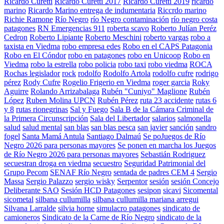
Ricardo Curetti
Ricardo Curetti 2017
Ricardo Curetti 2019
ricardo
marino
Ricardo Marino entrega de indumentaria
Riccrdo marino
Richie Ramone
Río Negro
río Negro contaminación
río negro costa
patagones
RN Emergencias 911
roberta scavo
Roberto Julían Peréz
Cedron
Roberto Lipiante
Roberto Meschini
roberto vargas
robo a
taxista en Viedma
robo empresa edes
Robo en el CAPS Patagonia
Robo en El Cóndor
robo en patagones
robo en Unicoop
Robo en
Viedma
robo la estrella
robo policia
robo taxi
robo viedma
ROCA
Rochas legislador
rock
rodolfo
Rodolfo Artola
rodolfo cufre
rodrigo
pérez
Rody Cufre
Rogelio Frigerio en Viedma
roger garcia
Roky
Aguirre
Rolando Arrizabalaga
Rubén "Cuniyo" Maglione
Rubén
López
Ruben Molina UPCN
Rubén Pérez
ruta 23 accidente
rutas 6
y 8
rutas rionegrinas
Sal y Fuego
Sala B de la Cámara Criminal de
la Primera Circunscripción
Sala del Libertador
salarios
salmonella
salud
salud mental
san blas
san blas pesca
san javier
sanción
sandro
fogel
Santa Mamá Antula
Santiago Dalmaú
Se poJuegos de Río
Negro 2026 para personas mayores
Se ponen en marcha los Juegos
de Río Negro 2026 para personas mayores
Sebastián Rodriguez
secuestran droga en viedma
secuestro
Seguridad Patrimonial del
Grupo Pecom
SENAF Río Negro
sentada de padres CEM 4
Sergio
Massa
Sergio Palazzo
sergio wisky
Serpentor
sesión
sesión Concejo
Deliberante SAO
Sesión HCD Patagones
sesipon
sicavi
Sicomental
sicometal
silbana cullumilla
silbana cullumilla mariana arregui
Silvana Larralde
silvia horne
simulacro patagones
sindicato de
camioneros
Sindicato de la Carne de Río Negro
sindicato de la