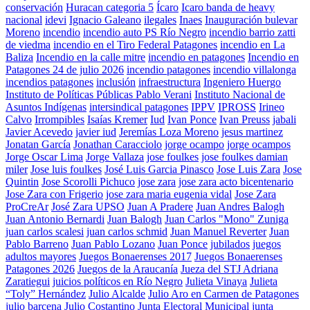
conservación
Huracan categoria 5
Ícaro
Icaro banda de heavy
nacional
idevi
Ignacio Galeano
ilegales
Inaes
Inauguración bulevar
Moreno
incendio
incendio auto PS Río Negro
incendio barrio zatti
de viedma
incendio en el Tiro Federal Patagones
incendio en La
Baliza
Incendio en la calle mitre
incendio en patagones
Incendio en
Patagones 24 de julio 2026
incendio patagones
incendio villalonga
incendios patagones
inclusión
infraestructura
Ingeniero Huergo
Instituto de Políticas Públicas Pablo Verani
Instituto Nacional de
Asuntos Indígenas
intersindical patagones
IPPV
IPROSS
Irineo
Calvo
Irrompibles
Isaías Kremer
Iud
Ivan Ponce
Ivan Preuss
jabali
Javier Acevedo
javier iud
Jeremías Loza Moreno
jesus martinez
Jonatan García
Jonathan Caracciolo
jorge ocampo
jorge ocampos
Jorge Oscar Lima
Jorge Vallaza
jose foulkes
jose foulkes damian
miler
Jose luis foulkes
José Luis Garcia Pinasco
Jose Luis Zara
Jose
Quintin
Jose Scorolli Pichuco
jose zara
jose zara acto bicentenario
Jose Zara con Frigerio
jose zara maria eugenia vidal
Jose Zara
ProCreAr
José Zara UPSO
Juan A Pradere
Juan Andres Balogh
Juan Antonio Bernardi
Juan Balogh
Juan Carlos "Mono" Zuniga
juan carlos scalesi
juan carlos schmid
Juan Manuel Reverter
Juan
Pablo Barreno
Juan Pablo Lozano
Juan Ponce
jubilados
juegos
adultos mayores
Juegos Bonaerenses 2017
Juegos Bonaerenses
Patagones 2026
Juegos de la Araucanía
Jueza del STJ Adriana
Zaratiegui
juicios políticos en Río Negro
Julieta Vinaya
Julieta
“Toly” Hernández
Julio Alcalde
Julio Aro en Carmen de Patagones
julio barcena
Julio Costantino
Junta Electoral Municipal
junta