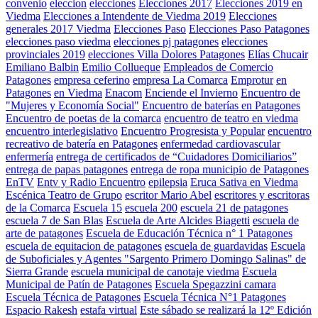
convenio
eleccion
elecciones
Elecciones 2017
Elecciones 2019 en
Viedma
Elecciones a Intendente de Viedma 2019
Elecciones
generales 2017 Viedma
Elecciones Paso
Elecciones Paso Patagones
elecciones paso viedma
elecciones pj patagones
elecciones
provinciales 2019
elecciones Villa Dolores Patagones
Elías Chucair
Emiliano Balbin
Emilio Collueque
Empleados de Comercio
Patagones
empresa ceferino
empresa La Comarca
Emprotur
en
Patagones
en Viedma
Enacom
Enciende el Invierno
Encuentro de
"Mujeres y Economía Social"
Encuentro de baterías en Patagones
Encuentro de poetas de la comarca
encuentro de teatro en viedma
encuentro interlegislativo
Encuentro Progresista y Popular
encuentro
recreativo de batería en Patagones
enfermedad cardiovascular
enfermería
entrega de certificados de “Cuidadores Domiciliarios”
entrega de papas patagones
entrega de ropa municipio de Patagones
EnTV
Entv y Radio Encuentro
epilepsia
Eruca Sativa en Viedma
Escénica Teatro de Grupo
escritor Mario Abel
escritores y escritoras
de la Comarca
Escuela 15
escuela 200
escuela 21 de patagones
escuela 7 de San Blas
Escuela de Arte Alcides Biagetti
escuela de
arte de patagones
Escuela de Educación Técnica n° 1 Patagones
escuela de equitacion de patagones
escuela de guardavidas
Escuela
de Suboficiales y Agentes "Sargento Primero Domingo Salinas" de
Sierra Grande
escuela municipal de canotaje viedma
Escuela
Municipal de Patín de Patagones
Escuela Spegazzini camara
Escuela Técnica de Patagones
Escuela Técnica N°1 Patagones
Espacio Rakesh
estafa virtual
Este sábado se realizará la 12º Edición