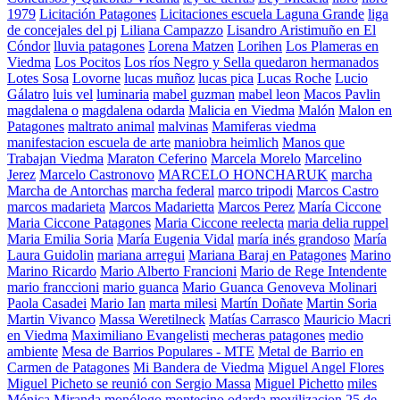
1979
Licitación Patagones
Licitaciones escuela Laguna Grande
liga
de concejales del pj
Liliana Campazzo
Lisandro Aristimuño en El
Cóndor
lluvia patagones
Lorena Matzen
Lorihen
Los Plameras en
Viedma
Los Pocitos
Los ríos Negro y Sella quedaron hermanados
Lotes Sosa
Lovorne
lucas muñoz
lucas pica
Lucas Roche
Lucio
Gálatro
luis vel
luminaria
mabel guzman
mabel leon
Macos Pavlin
magdalena o
magdalena odarda
Malicia en Viedma
Malón
Malon en
Patagones
maltrato animal
malvinas
Mamiferas viedma
manifestacion escuela de arte
maniobra heimlich
Manos que
Trabajan Viedma
Maraton Ceferino
Marcela Morelo
Marcelino
Jerez
Marcelo Castronovo
MARCELO HONCHARUK
marcha
Marcha de Antorchas
marcha federal
marco tripodi
Marcos Castro
marcos madarieta
Marcos Madarietta
Marcos Perez
María Ciccone
Maria Ciccone Patagones
Maria Ciccone reelecta
maria delia ruppel
Maria Emilia Soria
María Eugenia Vidal
maría inés grandoso
María
Laura Guidolin
mariana arregui
Mariana Baraj en Patagones
Marino
Marino Ricardo
Mario Alberto Francioni
Mario de Rege Intendente
mario franccioni
mario guanca
Mario Guanca Genoveva Molinari
Paola Casadei
Mario Ian
marta milesi
Martín Doñate
Martin Soria
Martin Vivanco
Massa Weretilneck
Matías Carrasco
Mauricio Macri
en Viedma
Maximiliano Evangelisti
mecheras patagones
medio
ambiente
Mesa de Barrios Populares - MTE
Metal de Barrio en
Carmen de Patagones
Mi Bandera de Viedma
Miguel Angel Flores
Miguel Picheto se reunió con Sergio Massa
Miguel Pichetto
miles
Mónica Miranda
monólogo
montecino odarda
movilizacion 25 de