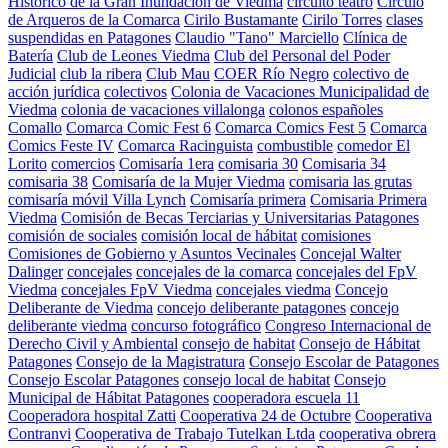
Histórico de la Gran Inundación de Viedma
circuito teatro
Círculo
de Arqueros de la Comarca
Cirilo Bustamante
Cirilo Torres
clases
suspendidas en Patagones
Claudio "Tano" Marciello
Clínica de
Batería
Club de Leones Viedma
Club del Personal del Poder
Judicial
club la ribera
Club Mau
COER Río Negro
colectivo de
acción jurídica
colectivos
Colonia de Vacaciones Municipalidad de
Viedma
colonia de vacaciones villalonga
colonos españoles
Comallo
Comarca Comic Fest 6
Comarca Comics Fest 5
Comarca
Comics Feste IV
Comarca Racinguista
combustible
comedor El
Lorito
comercios
Comisaría 1era
comisaria 30
Comisaria 34
comisaria 38
Comisaría de la Mujer Viedma
comisaria las grutas
comisaría móvil Villa Lynch
Comisaría primera
Comisaria Primera
Viedma
Comisión de Becas Terciarias y Universitarias Patagones
comisión de sociales
comisión local de hábitat
comisiones
Comisiones de Gobierno y Asuntos Vecinales
Concejal Walter
Dalinger
concejales
concejales de la comarca
concejales del FpV
Viedma
concejales FpV Viedma
concejales viedma
Concejo
Deliberante de Viedma
concejo deliberante patagones
concejo
deliberante viedma
concurso fotográfico
Congreso Internacional de
Derecho Civil y Ambiental
consejo de habitat
Consejo de Hábitat
Patagones
Consejo de la Magistratura
Consejo Escolar de Patagones
Consejo Escolar Patagones
consejo local de habitat
Consejo
Municipal de Hábitat Patagones
cooperadora escuela 11
Cooperadora hospital Zatti
Cooperativa 24 de Octubre
Cooperativa
Contranvi
Cooperativa de Trabajo Tutelkan Ltda
cooperativa obrera