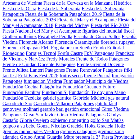
Artesana de Viedma
Fiesta de la Cerveza en la Manzana Histórica
Fiesta de la Ostra
Fiesta de la Soberanía
Fiesta de la Soberanía
Patagonica
Fiesta de la Soberanía Patagónica 2019
Fiesta de la
Soberanía Patagónica 2026
Fiesta del Mar y el Acampante
Fiesta del
Mar y el Acampante 2018
Fiesta del Michay
Fiesta del Río 2020
Fiesta Nacional del Mar y el Acampante
figuritas del mundial
fiscal
Guillermo Ibáñez
Fiscal jefe Peralta
Fiscalía de Cinco Saltos
Fiscalía
Viedma
Florencia Alcaraz
Florencia Casamiquela
florencia rupayan
Florencia Rupayán
FMI
Fogata por un Sueño
Fondo Editorial
Rionegrino
Forrajes Tecnol
Fortín Castre
FpV Patagones
Francisco
de Viedma y Narváez
Fredy Morales
Frente de Todos Patagones
Frente de Unidad Docente Patagones
Frente Gremial Docente
Frente Julieta Lanteri Patagones
Frente Renovador Patagones
friki
fan fest
Friki Fans Fest 2026
frutos secos
fuente Pucará
fumigación
Patagones
fumigacion Viedma
Fumigador Municipio de Viedma
Fundación Cocina Patagónica
Fundación Creando Futuro
Fundación Facilitar
Fundación Si
Fundación Te doy una Mano
Fundación Tzedaka
gabriel garnica
Gabriela Michetti
gas natural
Gasoducto Sao
Gasoducto Villarino Patagones
gatillo fácil
genoveva molinari
gerardo bari
gestión emocional
Girso Viedma
Patagones
Girsu San Javier
Girsu Viedma Patagones
Gladys
Castaño
Gloria Ovejero
gobierno rionegrino
golfo San Matías
golpeo a su bebe
Gonza Nicolas
Graciela Holtz
Graciela Hotlz
gremios municipales Viedma
gremios patagones
gremios zona
atlantica
Grupo Astral
Guardia Mitre prepara la 3° Fiesta Provincial