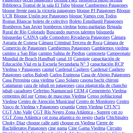
Biblioteca Teatral de la sala El Tubo
bloque Cambiemos Patagones
bloque frente para la victoria patagones
bloque PJ Patagones
Bloque
UCR
Bloque Unión por Patagones
bloque Vamos con Todos
Boinas Blancas
boleto de colectivo
Boleto Estudiantil Patagones
Bomberos San Javier
bomberos viedma
bono-paritarias
Brigada
Rural de Río Colorado
Buscando nuevos talentos
búsqueda
búsquedas
CAINA
calle Comodoro Rivadavia Patagones
Cámara
Agraria de Conesa
Cámara Criminal Tercera de Roca
Cámara de
Comercio de Patagones
Cambiemos Patagones
Cambiemos viedma
camino a San Blas
camino Salina de Piedras
camioneta
Campeonato
Mundial de Beach Handball
canal 10
Canotaje
capacitación de
Educación Vial en la Escuela Secundaria N° 3
capacitación RCP
Viedma y Patagones
capital
Cardenal Cagliero
Cardenal Cagliero
Patagones
carlos Balogh
Carlos Espinosa
Casa de Abrigo Patagones
Casa Peronista
casa viedma
Caso Solano
casona bachi chironi
Catamaran
caza de jabali en patagones
caza plaguicida de chancho
jabali
cazadores
Ceferino Namuncurá
CEM 4
Cementerio Viedma
cementos del sur
Censo de mascotas Viedma
Censo poblacional
Viedma
Centro de Atención Municipal
Centro de Monitoreo
Centro
Vasco de Viedma y Patagones
cesantía
Cetep Viedma
CFI N°1
CGT Alto Valle
CGT Río Negro Zona Atlántica - Supren
cgt zo
CGT Zona Atlántica
cgt zona atlantica rio negro
charla
Chichinales
Choky Diaz
choque calle zatti
choque en Viedma
Cierre de
Bachilleratos Patagones
cine gama
Cine Gama Viedma
Circuito