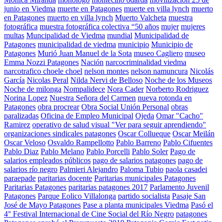
junio en Viedma
muerte en Patagones
muerte en villa lynch
muerto
en Patagones
muerto en villa lynch
Muerto Valcheta
muestra
fotográfica
muestra fotográfica colectiva “50 años
mujer
mujeres
multas
Muncipalidad de Viedma
mundial
Municipalidad de
Patagones
municipalidad de viedma
municipio
Municipio de
Patagones
Murió Juan Manuel de la Sota
museo Cagliero
museo
Emma Nozzi Patagones
Nación
narcocriminalidad viedma
narcotrafico choele choel
nelson montes
nelson namuncura
Nicolás
García
Nicolas Peral
Nilda Nervi de Belloso
Noche de los Museos
Noche de milonga
Nompalidece
Nora Cader
Norberto Rodriguez
Norina Lopez
Nuestra Señora del Carmen
nueva rotonda en
Patagones
obra procrear
Obra Social Unión Personal
obras
paralizadas
Oficina de Empleo Municipal
Ojeda
Omar "Cacho"
Ramirez
operativo de salud visual "Ver para seguir aprendiendo"
organizaciones sindicales patagones
Oscar Collueque
Oscar Meilán
Oscar Veloso
Osvaldo Rampellotto
Pablo Barreno
Pablo Cifuentes
Pablo Diaz
Pablo Melano
Pablo Porcelli
Pablo Soler
Pago de
salarios empleados públicos
pago de salarios patagones
pago de
salarios río negro
Palmieri Alejandro
Paloma Tubio
paola casadei
paraepade
paritarias docente
Paritarias municipales Patagones
Paritarias Patagones
paritarias patagones 2017
Parlamento Juvenil
Patagones
Parque Eolico Villalonga
partido socialista
Pasaje San
José de Mayo Patagones
Pase a planta municipales Viedma
Pasó el
4° Festival Internacional de Cine Social del Río Negro
patagones