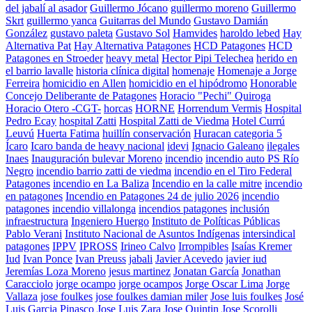
del jabalí al asador
Guillermo Jócano
guillermo moreno
Guillermo
Skrt
guillermo yanca
Guitarras del Mundo
Gustavo Damián
González
gustavo paleta
Gustavo Sol
Hamvides
haroldo lebed
Hay
Alternativa Pat
Hay Alternativa Patagones
HCD Patagones
HCD
Patagones en Stroeder
heavy metal
Hector Pipi Telechea
herido en
el barrio lavalle
historia clínica digital
homenaje
Homenaje a Jorge
Ferreira
homicidio en Allen
homicidio en el hipódromo
Honorable
Concejo Deliberante de Patagones
Horacio "Pechi" Quiroga
Horacio Otero -CGT-
horcas
HORNE
Horrendum Vermis
Hospital
Pedro Ecay
hospital Zatti
Hospital Zatti de Viedma
Hotel Currú
Leuvú
Huerta Fatima
huillín conservación
Huracan categoria 5
Ícaro
Icaro banda de heavy nacional
idevi
Ignacio Galeano
ilegales
Inaes
Inauguración bulevar Moreno
incendio
incendio auto PS Río
Negro
incendio barrio zatti de viedma
incendio en el Tiro Federal
Patagones
incendio en La Baliza
Incendio en la calle mitre
incendio
en patagones
Incendio en Patagones 24 de julio 2026
incendio
patagones
incendio villalonga
incendios patagones
inclusión
infraestructura
Ingeniero Huergo
Instituto de Políticas Públicas
Pablo Verani
Instituto Nacional de Asuntos Indígenas
intersindical
patagones
IPPV
IPROSS
Irineo Calvo
Irrompibles
Isaías Kremer
Iud
Ivan Ponce
Ivan Preuss
jabali
Javier Acevedo
javier iud
Jeremías Loza Moreno
jesus martinez
Jonatan García
Jonathan
Caracciolo
jorge ocampo
jorge ocampos
Jorge Oscar Lima
Jorge
Vallaza
jose foulkes
jose foulkes damian miler
Jose luis foulkes
José
Luis Garcia Pinasco
Jose Luis Zara
Jose Quintin
Jose Scorolli