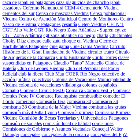
caza de jabali en patagones
caza plaguicida de chancho jabali
cazadores
Ceferino Namuncurá
CEM 4
Cementerio Viedma
cementos del sur
Censo de mascotas Viedma
Censo poblacional
Viedma
Centro de Atención Municipal
Centro de Monitoreo
Centro
Vasco de Viedma y Patagones
cesantía
Cetep Viedma
CFI N°1
CGT Alto Valle
CGT Río Negro Zona Atlántica - Supren
cgt zo
CGT Zona Atlántica
cgt zona atlantica rio negro
charla
Chichinales
Choky Diaz
choque calle zatti
choque en Viedma
Cierre de
Bachilleratos Patagones
cine gama
Cine Gama Viedma
Circuito
Histórico de la Gran Inundación de Viedma
circuito teatro
Círculo
de Arqueros de la Comarca
Cirilo Bustamante
Cirilo Torres
clases
suspendidas en Patagones
Claudio "Tano" Marciello
Clínica de
Batería
Club de Leones Viedma
Club del Personal del Poder
Judicial
club la ribera
Club Mau
COER Río Negro
colectivo de
acción jurídica
colectivos
Colonia de Vacaciones Municipalidad de
Viedma
colonia de vacaciones villalonga
colonos españoles
Comallo
Comarca Comic Fest 6
Comarca Comics Fest 5
Comarca
Comics Feste IV
Comarca Racinguista
combustible
comedor El
Lorito
comercios
Comisaría 1era
comisaria 30
Comisaria 34
comisaria 38
Comisaría de la Mujer Viedma
comisaria las grutas
comisaría móvil Villa Lynch
Comisaría primera
Comisaria Primera
Viedma
Comisión de Becas Terciarias y Universitarias Patagones
comisión de sociales
comisión local de hábitat
comisiones
Comisiones de Gobierno y Asuntos Vecinales
Concejal Walter
Dalinger
concejales
concejales de la comarca
concejales del FpV