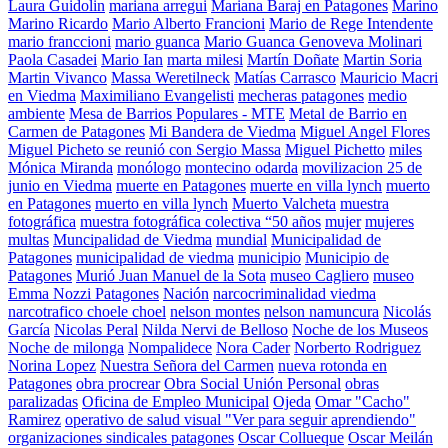
Laura Guidolin
mariana arregui
Mariana Baraj en Patagones
Marino
Marino Ricardo
Mario Alberto Francioni
Mario de Rege Intendente
mario franccioni
mario guanca
Mario Guanca Genoveva Molinari
Paola Casadei
Mario Ian
marta milesi
Martín Doñate
Martin Soria
Martin Vivanco
Massa Weretilneck
Matías Carrasco
Mauricio Macri
en Viedma
Maximiliano Evangelisti
mecheras patagones
medio
ambiente
Mesa de Barrios Populares - MTE
Metal de Barrio en
Carmen de Patagones
Mi Bandera de Viedma
Miguel Angel Flores
Miguel Picheto se reunió con Sergio Massa
Miguel Pichetto
miles
Mónica Miranda
monólogo
montecino odarda
movilizacion 25 de
junio en Viedma
muerte en Patagones
muerte en villa lynch
muerto
en Patagones
muerto en villa lynch
Muerto Valcheta
muestra
fotográfica
muestra fotográfica colectiva “50 años
mujer
mujeres
multas
Muncipalidad de Viedma
mundial
Municipalidad de
Patagones
municipalidad de viedma
municipio
Municipio de
Patagones
Murió Juan Manuel de la Sota
museo Cagliero
museo
Emma Nozzi Patagones
Nación
narcocriminalidad viedma
narcotrafico choele choel
nelson montes
nelson namuncura
Nicolás
García
Nicolas Peral
Nilda Nervi de Belloso
Noche de los Museos
Noche de milonga
Nompalidece
Nora Cader
Norberto Rodriguez
Norina Lopez
Nuestra Señora del Carmen
nueva rotonda en
Patagones
obra procrear
Obra Social Unión Personal
obras
paralizadas
Oficina de Empleo Municipal
Ojeda
Omar "Cacho"
Ramirez
operativo de salud visual "Ver para seguir aprendiendo"
organizaciones sindicales patagones
Oscar Collueque
Oscar Meilán