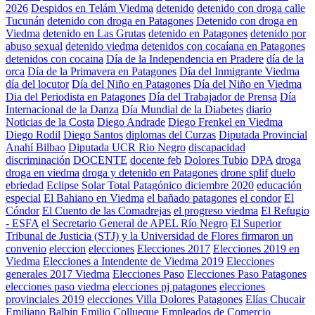
2026
Despidos en Telám Viedma
detenido
detenido con droga calle
Tucunán
detenido con droga en Patagones
Detenido con droga en
Viedma
detenido en Las Grutas
detenido en Patagones
detenido por
abuso sexual
detenido viedma
detenidos con cocaíana en Patagones
detenidos con cocaina
Día de la Independencia en Pradere
día de la
orca
Día de la Primavera en Patagones
Día del Inmigrante Viedma
día del locutor
Día del Niño en Patagones
Día del Niño en Viedma
Dia del Periodista en Patagones
Día del Trabajador de Prensa
Día
Internacional de la Danza
Día Mundial de la Diabetes
diario
Noticias de la Costa
Diego Andrade
Diego Frenkel en Viedma
Diego Rodil
Diego Santos
diplomas del Curzas
Diputada Provincial
Anahí Bilbao
Diputada UCR Rio Negro
discapacidad
discriminación
DOCENTE
docente feb
Dolores Tubio
DPA
droga
droga en viedma
droga y detenido en Patagones
drone splif
duelo
ebriedad
Eclipse Solar Total Patagónico diciembre 2020
educación
especial
El Bahiano en Viedma
el bañado patagones
el condor
El
Cóndor
El Cuento de las Comadrejas
el progreso viedma
El Refugio
- ESFA
el Secretario General de APEL Río Negro
El Superior
Tribunal de Justicia (STJ) y la Universidad de Flores firmaron un
convenio
eleccion
elecciones
Elecciones 2017
Elecciones 2019 en
Viedma
Elecciones a Intendente de Viedma 2019
Elecciones
generales 2017 Viedma
Elecciones Paso
Elecciones Paso Patagones
elecciones paso viedma
elecciones pj patagones
elecciones
provinciales 2019
elecciones Villa Dolores Patagones
Elías Chucair
Emiliano Balbin
Emilio Collueque
Empleados de Comercio