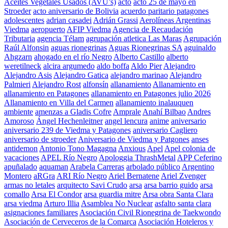
Aceites Vegetales Usados (AVU’s)
acto
acto 25 de mayo en
Stroeder
acto aniversario de Bolivia
acuerdo paritario patagones
adolescentes
adrian casadei
Adrián Grassi
Aerolíneas Argentinas
Viedma
aeropuerto
AFIP Viedma
Agencia de Recaudación
Tributaria
agencia Télam
agrupación atletica Las Maras
Agrupación
Raúl Alfonsin
aguas rionegrinas
Aguas Rionegrinas SA
aguinaldo
Ahgzarn
ahogado en el río Negro
Alberto Castillo
alberto
weretilneck
alcira argumedo
aldo boffa
Aldo Pier
Alejandro
Alejandro Asis
Alejandro Gatica
alejandro marinao
Alejandro
Palmieri
Alejandro Rost
alfonsín
allanamiento
Allanamiento en
allanamiento en Patagones
allanamiento en Patagones julio 2026
Allanamiento en Villa del Carmen
allanamiento inalauquen
ambiente
amenzas a Gladis Cofre
Amprale
Anahí Bilbao
Andres
Amoroso
Ángel Hechenleitner
angel lencura
anime
aniversario
aniversario 239 de Viedma y Patagones
aniversario Cagliero
aniversario de stroeder
Aniversario de Viedma y Patgones
anses
antidemon
Antonio Tono Magagna
Anxious
Apel
Apel colonia de
vacaciones
APEL Río Negro
Apologgia ThrashMetal
APP Ceferino
apuñalado
aquaman
Arabela Carreras
arbolado público
Argentino
Montero
aRGra
ARI Río Negro
Ariel Bernatene
Ariel Zvenger
armas no letales
arquitecto Savi Crudo
arsa
arsa barrio guido
arsa
comallo
Arsa El Condor
arsa guardia mitre
Arsa obra Santa Clara
arsa viedma
Arturo Illia
Asamblea No Nuclear
asfalto santa clara
asignaciones familiares
Asociación Civil Rionegrina de Taekwondo
Asociación de Cerveceros de la Comarca
Asociación Hoteleros y