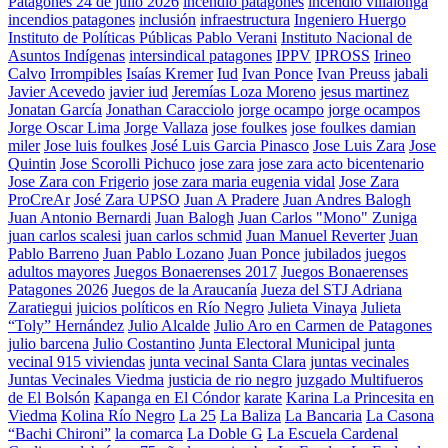
Patagones 24 de julio 2026
incendio patagones
incendio villalonga
incendios patagones
inclusión
infraestructura
Ingeniero Huergo
Instituto de Políticas Públicas Pablo Verani
Instituto Nacional de
Asuntos Indígenas
intersindical patagones
IPPV
IPROSS
Irineo
Calvo
Irrompibles
Isaías Kremer
Iud
Ivan Ponce
Ivan Preuss
jabali
Javier Acevedo
javier iud
Jeremías Loza Moreno
jesus martinez
Jonatan García
Jonathan Caracciolo
jorge ocampo
jorge ocampos
Jorge Oscar Lima
Jorge Vallaza
jose foulkes
jose foulkes damian
miler
Jose luis foulkes
José Luis Garcia Pinasco
Jose Luis Zara
Jose
Quintin
Jose Scorolli Pichuco
jose zara
jose zara acto bicentenario
Jose Zara con Frigerio
jose zara maria eugenia vidal
Jose Zara
ProCreAr
José Zara UPSO
Juan A Pradere
Juan Andres Balogh
Juan Antonio Bernardi
Juan Balogh
Juan Carlos "Mono" Zuniga
juan carlos scalesi
juan carlos schmid
Juan Manuel Reverter
Juan
Pablo Barreno
Juan Pablo Lozano
Juan Ponce
jubilados
juegos
adultos mayores
Juegos Bonaerenses 2017
Juegos Bonaerenses
Patagones 2026
Juegos de la Araucanía
Jueza del STJ Adriana
Zaratiegui
juicios políticos en Río Negro
Julieta Vinaya
Julieta
“Toly” Hernández
Julio Alcalde
Julio Aro en Carmen de Patagones
julio barcena
Julio Costantino
Junta Electoral Municipal
junta
vecinal 915 viviendas
junta vecinal Santa Clara
juntas vecinales
Juntas Vecinales Viedma
justicia de rio negro
juzgado Multifueros
de El Bolsón
Kapanga en El Cóndor
karate
Karina La Princesita en
Viedma
Kolina Río Negro
La 25
La Baliza
La Bancaria
La Casona
“Bachi Chironi”
la comarca
La Doble G
La Escuela Cardenal