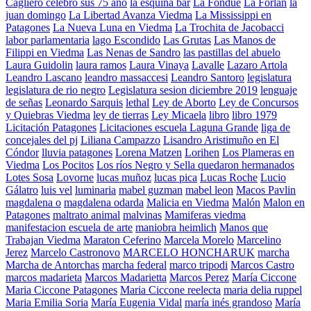
Cagliero celebró sus 75 año
la esquina bar
La Fondue
La Forlan
la
juan domingo
La Libertad Avanza Viedma
La Mississippi en
Patagones
La Nueva Luna en Viedma
La Trochita de Jacobacci
labor parlamentaria
lago Escondido
Las Grutas
Las Manos de
Filippi en Viedma
Las Nenas de Sandro
las pastillas del abuelo
Laura Guidolin
laura ramos
Laura Vinaya
Lavalle
Lazaro Artola
Leandro Lascano
leandro massaccesi
Leandro Santoro
legislatura
legislatura de rio negro
Legislatura sesion diciembre 2019
lenguaje
de señas
Leonardo Sarquis
lethal
Ley de Aborto
Ley de Concursos
y Quiebras Viedma
ley de tierras
Ley Micaela
libro
libro 1979
Licitación Patagones
Licitaciones escuela Laguna Grande
liga de
concejales del pj
Liliana Campazzo
Lisandro Aristimuño en El
Cóndor
lluvia patagones
Lorena Matzen
Lorihen
Los Plameras en
Viedma
Los Pocitos
Los ríos Negro y Sella quedaron hermanados
Lotes Sosa
Lovorne
lucas muñoz
lucas pica
Lucas Roche
Lucio
Gálatro
luis vel
luminaria
mabel guzman
mabel leon
Macos Pavlin
magdalena o
magdalena odarda
Malicia en Viedma
Malón
Malon en
Patagones
maltrato animal
malvinas
Mamiferas viedma
manifestacion escuela de arte
maniobra heimlich
Manos que
Trabajan Viedma
Maraton Ceferino
Marcela Morelo
Marcelino
Jerez
Marcelo Castronovo
MARCELO HONCHARUK
marcha
Marcha de Antorchas
marcha federal
marco tripodi
Marcos Castro
marcos madarieta
Marcos Madarietta
Marcos Perez
María Ciccone
Maria Ciccone Patagones
Maria Ciccone reelecta
maria delia ruppel
Maria Emilia Soria
María Eugenia Vidal
maría inés grandoso
María