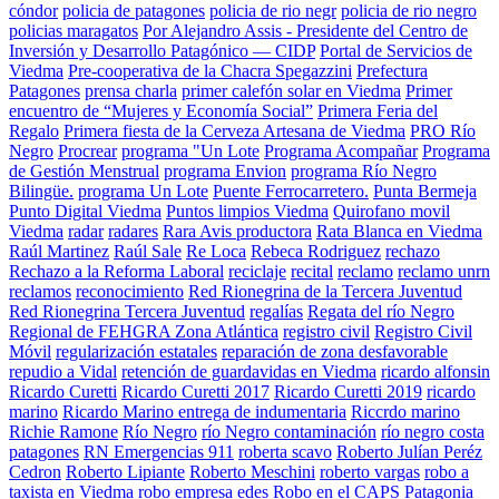
cóndor
policia de patagones
policia de rio negr
policia de rio negro
policias maragatos
Por Alejandro Assis - Presidente del Centro de
Inversión y Desarrollo Patagónico — CIDP
Portal de Servicios de
Viedma
Pre-cooperativa de la Chacra Spegazzini
Prefectura
Patagones
prensa charla
primer calefón solar en Viedma
Primer
encuentro de “Mujeres y Economía Social”
Primera Feria del
Regalo
Primera fiesta de la Cerveza Artesana de Viedma
PRO Río
Negro
Procrear
programa "Un Lote
Programa Acompañar
Programa
de Gestión Menstrual
programa Envion
programa Río Negro
Bilingüe.
programa Un Lote
Puente Ferrocarretero.
Punta Bermeja
Punto Digital Viedma
Puntos limpios Viedma
Quirofano movil
Viedma
radar
radares
Rara Avis productora
Rata Blanca en Viedma
Raúl Martinez
Raúl Sale
Re Loca
Rebeca Rodriguez
rechazo
Rechazo a la Reforma Laboral
reciclaje
recital
reclamo
reclamo unrn
reclamos
reconocimiento
Red Rionegrina de la Tercera Juventud
Red Rionegrina Tercera Juventud
regalías
Regata del río Negro
Regional de FEHGRA Zona Atlántica
registro civil
Registro Civil
Móvil
regularización estatales
reparación de zona desfavorable
repudio a Vidal
retención de guardavidas en Viedma
ricardo alfonsin
Ricardo Curetti
Ricardo Curetti 2017
Ricardo Curetti 2019
ricardo
marino
Ricardo Marino entrega de indumentaria
Riccrdo marino
Richie Ramone
Río Negro
río Negro contaminación
río negro costa
patagones
RN Emergencias 911
roberta scavo
Roberto Julían Peréz
Cedron
Roberto Lipiante
Roberto Meschini
roberto vargas
robo a
taxista en Viedma
robo empresa edes
Robo en el CAPS Patagonia