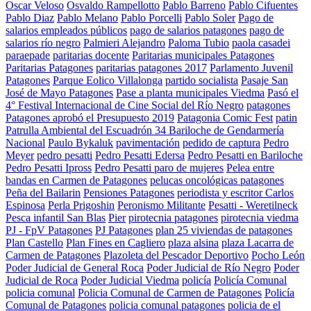
Oscar Veloso
Osvaldo Rampellotto
Pablo Barreno
Pablo Cifuentes
Pablo Diaz
Pablo Melano
Pablo Porcelli
Pablo Soler
Pago de
salarios empleados públicos
pago de salarios patagones
pago de
salarios río negro
Palmieri Alejandro
Paloma Tubio
paola casadei
paraepade
paritarias docente
Paritarias municipales Patagones
Paritarias Patagones
paritarias patagones 2017
Parlamento Juvenil
Patagones
Parque Eolico Villalonga
partido socialista
Pasaje San
José de Mayo Patagones
Pase a planta municipales Viedma
Pasó el
4° Festival Internacional de Cine Social del Río Negro
patagones
Patagones aprobó el Presupuesto 2019
Patagonia Comic Fest
patin
Patrulla Ambiental del Escuadrón 34 Bariloche de Gendarmería
Nacional
Paulo Bykaluk
pavimentación
pedido de captura
Pedro
Meyer
pedro pesatti
Pedro Pesatti Edersa
Pedro Pesatti en Bariloche
Pedro Pesatti Ipross
Pedro Pesatti paro de mujeres
Pelea entre
bandas en Carmen de Patagones
pelucas oncológicas patagones
Peña del Bailarin
Pensiones Patagones
periodista y escritor Carlos
Espinosa
Perla Prigoshin
Peronismo Militante
Pesatti - Weretilneck
Pesca infantil San Blas
Pier
pirotecnia patagones
pirotecnia viedma
PJ - FpV Patagones
PJ Patagones
plan 25 viviendas de patagones
Plan Castello
Plan Fines en Cagliero
plaza alsina
plaza Lacarra de
Carmen de Patagones
Plazoleta del Pescador Deportivo
Pocho León
Poder Judicial de General Roca
Poder Judicial de Río Negro
Poder
Judicial de Roca
Poder Judicial Viedma
policía
Policía Comunal
policia comunal
Policia Comunal de Carmen de Patagones
Policía
Comunal de Patagones
policia comunal patagones
policia de el