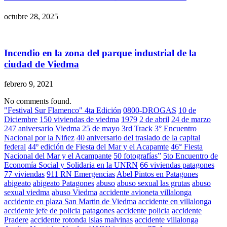
octubre 28, 2025
Incendio en la zona del parque industrial de la
ciudad de Viedma
febrero 9, 2021
No comments found.
"Festival Sur Flamenco" 4ta Edición
0800-DROGAS
10 de
Diciembre
150 viviendas de viedma
1979
2 de abril
24 de marzo
247 aniversario Viedma
25 de mayo
3rd Track
3° Encuentro
Nacional por la Niñez
40 aniversario del traslado de la capital
federal
44º edición de Fiesta del Mar y el Acapamte
46° Fiesta
Nacional del Mar y el Acampante
50 fotografías”
5to Encuentro de
Economía Social y Solidaria en la UNRN
66 viviendas patagones
77 viviendas
911 RN Emergencias
Abel Pintos en Patagones
abigeato
abigeato Patagones
abuso
abuso sexual las grutas
abuso
sexual viedma
abuso Viedma
accidente avioneta villalonga
accidente en plaza San Martin de Viedma
accidente en villalonga
accidente jefe de policia patagones
accidente policia
accidente
Pradere
accidente rotonda islas malvinas
accidente villalonga