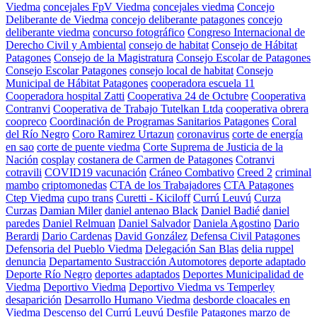
Viedma
concejales FpV Viedma
concejales viedma
Concejo
Deliberante de Viedma
concejo deliberante patagones
concejo
deliberante viedma
concurso fotográfico
Congreso Internacional de
Derecho Civil y Ambiental
consejo de habitat
Consejo de Hábitat
Patagones
Consejo de la Magistratura
Consejo Escolar de Patagones
Consejo Escolar Patagones
consejo local de habitat
Consejo
Municipal de Hábitat Patagones
cooperadora escuela 11
Cooperadora hospital Zatti
Cooperativa 24 de Octubre
Cooperativa
Contranvi
Cooperativa de Trabajo Tutelkan Ltda
cooperativa obrera
coopreco
Coordinación de Programas Sanitarios Patagones
Coral
del Río Negro
Coro Ramirez Urtazun
coronavirus
corte de energía
en sao
corte de puente viedma
Corte Suprema de Justicia de la
Nación
cosplay
costanera de Carmen de Patagones
Cotranvi
cotravili
COVID19 vacunación
Cráneo Combativo
Creed 2
criminal
mambo
criptomonedas
CTA de los Trabajadores
CTA Patagones
Ctep Viedma
cupo trans
Curetti - Kiciloff
Currú Leuvú
Curza
Curzas
Damian Miler
daniel antenao Black
Daniel Badié
daniel
paredes
Daniel Relmuan
Daniel Salvador
Daniela Agostino
Dario
Berardi
Dario Cardenas
David González
Defensa Civil Patagones
Defensoria del Pueblo Viedma
Delegación San Blas
delia ruppel
denuncia
Departamento Sustracción Automotores
deporte adaptado
Deporte Río Negro
deportes adaptados
Deportes Municipalidad de
Viedma
Deportivo Viedma
Deportivo Viedma vs Temperley
desaparición
Desarrollo Humano Viedma
desborde cloacales en
Viedma
Descenso del Currú Leuvú
Desfile Patagones marzo de