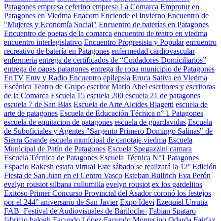
Patagones
empresa ceferino
empresa La Comarca
Emprotur
en
Patagones
en Viedma
Enacom
Enciende el Invierno
Encuentro de
"Mujeres y Economía Social"
Encuentro de baterías en Patagones
Encuentro de poetas de la comarca
encuentro de teatro en viedma
encuentro interlegislativo
Encuentro Progresista y Popular
encuentro
recreativo de batería en Patagones
enfermedad cardiovascular
enfermería
entrega de certificados de “Cuidadores Domiciliarios”
entrega de papas patagones
entrega de ropa municipio de Patagones
EnTV
Entv y Radio Encuentro
epilepsia
Eruca Sativa en Viedma
Escénica Teatro de Grupo
escritor Mario Abel
escritores y escritoras
de la Comarca
Escuela 15
escuela 200
escuela 21 de patagones
escuela 7 de San Blas
Escuela de Arte Alcides Biagetti
escuela de
arte de patagones
Escuela de Educación Técnica n° 1 Patagones
escuela de equitacion de patagones
escuela de guardavidas
Escuela
de Suboficiales y Agentes "Sargento Primero Domingo Salinas" de
Sierra Grande
escuela municipal de canotaje viedma
Escuela
Municipal de Patín de Patagones
Escuela Spegazzini camara
Escuela Técnica de Patagones
Escuela Técnica N°1 Patagones
Espacio Rakesh
estafa virtual
Este sábado se realizará la 12º Edición
Fiesta de San Juan en el Centro Vasco
Esteban Bullrich
Eva Perón
evalyn rousiot silbana cullumilla
evelyn rousiot
ex los gardelitos
Exitoso Primer Concurso Provincial del Asador coronó los festejos
por el 244° aniversario de San Javier
Expo Idevi
Ezequiel Urrutia
FAB -Festival de Audiovisuales de Bariloche-
Fabian Spataro
fabricio balogh
Facundo López
Facundo Montecino Odarda
Fairfax