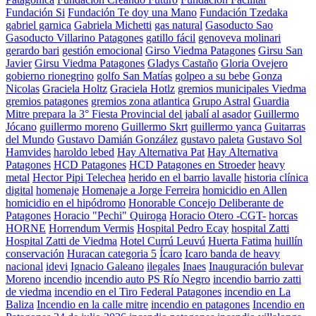
Fundación Si
Fundación Te doy una Mano
Fundación Tzedaka
gabriel garnica
Gabriela Michetti
gas natural
Gasoducto Sao
Gasoducto Villarino Patagones
gatillo fácil
genoveva molinari
gerardo bari
gestión emocional
Girso Viedma Patagones
Girsu San
Javier
Girsu Viedma Patagones
Gladys Castaño
Gloria Ovejero
gobierno rionegrino
golfo San Matías
golpeo a su bebe
Gonza
Nicolas
Graciela Holtz
Graciela Hotlz
gremios municipales Viedma
gremios patagones
gremios zona atlantica
Grupo Astral
Guardia
Mitre prepara la 3° Fiesta Provincial del jabalí al asador
Guillermo
Jócano
guillermo moreno
Guillermo Skrt
guillermo yanca
Guitarras
del Mundo
Gustavo Damián González
gustavo paleta
Gustavo Sol
Hamvides
haroldo lebed
Hay Alternativa Pat
Hay Alternativa
Patagones
HCD Patagones
HCD Patagones en Stroeder
heavy
metal
Hector Pipi Telechea
herido en el barrio lavalle
historia clínica
digital
homenaje
Homenaje a Jorge Ferreira
homicidio en Allen
homicidio en el hipódromo
Honorable Concejo Deliberante de
Patagones
Horacio "Pechi" Quiroga
Horacio Otero -CGT-
horcas
HORNE
Horrendum Vermis
Hospital Pedro Ecay
hospital Zatti
Hospital Zatti de Viedma
Hotel Currú Leuvú
Huerta Fatima
huillín
conservación
Huracan categoria 5
Ícaro
Icaro banda de heavy
nacional
idevi
Ignacio Galeano
ilegales
Inaes
Inauguración bulevar
Moreno
incendio
incendio auto PS Río Negro
incendio barrio zatti
de viedma
incendio en el Tiro Federal Patagones
incendio en La
Baliza
Incendio en la calle mitre
incendio en patagones
Incendio en