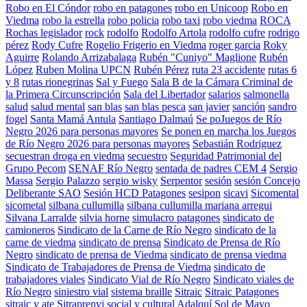
Robo en El Cóndor
robo en patagones
robo en Unicoop
Robo en
Viedma
robo la estrella
robo policia
robo taxi
robo viedma
ROCA
Rochas legislador
rock
rodolfo
Rodolfo Artola
rodolfo cufre
rodrigo
pérez
Rody Cufre
Rogelio Frigerio en Viedma
roger garcia
Roky
Aguirre
Rolando Arrizabalaga
Rubén "Cuniyo" Maglione
Rubén
López
Ruben Molina UPCN
Rubén Pérez
ruta 23 accidente
rutas 6
y 8
rutas rionegrinas
Sal y Fuego
Sala B de la Cámara Criminal de
la Primera Circunscripción
Sala del Libertador
salarios
salmonella
salud
salud mental
san blas
san blas pesca
san javier
sanción
sandro
fogel
Santa Mamá Antula
Santiago Dalmaú
Se poJuegos de Río
Negro 2026 para personas mayores
Se ponen en marcha los Juegos
de Río Negro 2026 para personas mayores
Sebastián Rodriguez
secuestran droga en viedma
secuestro
Seguridad Patrimonial del
Grupo Pecom
SENAF Río Negro
sentada de padres CEM 4
Sergio
Massa
Sergio Palazzo
sergio wisky
Serpentor
sesión
sesión Concejo
Deliberante SAO
Sesión HCD Patagones
sesipon
sicavi
Sicomental
sicometal
silbana cullumilla
silbana cullumilla mariana arregui
Silvana Larralde
silvia horne
simulacro patagones
sindicato de
camioneros
Sindicato de la Carne de Río Negro
sindicato de la
carne de viedma
sindicato de prensa
Sindicato de Prensa de Río
Negro
sindicato de prensa de Viedma
sindicato de prensa viedma
Sindicato de Trabajadores de Prensa de Viedma
sindicato de
trabajadores viales
Sindicato Vial de Río Negro
Sindicato viales de
Río Negro
siniestro vial
sistema braille
Sitraic
Sitraic Patagones
sitraic y ate
Sitraprenvi
social y cultural Adalquí
Sol de Mayo