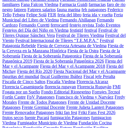
familiares
Fana Falcon Viedma
Farmacia Guidi
farmacias
faro de rio
negro
fatpren
Fatpren salarios
fauna marina
feb patagones
Federico
Tello
Fehgra
Felipe Solá
FER
feria del libro
feria ida y vuelta
Feria
Municipal del Libro de Viedma
Fernando Ahillapan
Fernando
Cardozo
Fernando Curetti
ferrocarril
festejo revista Todo Eventos
Festejos del Día del Niño en Viedma
festigirl
festival
Festival de
Títeres Quique Sánchez Vera
Festival de Títeres Viedma
Festival del
Viento
Festival Internacional de Títeres “T.E.M.P.A.”
Festival
Patagonia Rebelde
Fiesta de Cerveza Artesana de Viedma
Fiesta de
la Cerveza en la Manzana Histórica
Fiesta de la Ostra
Fiesta de la
Soberanía
Fiesta de la Soberanía Patagonica
Fiesta de la Soberanía
Patagónica 2019
Fiesta de la Soberanía Patagónica 2026
Fiesta del
Mar y el Acampante
Fiesta del Mar y el Acampante 2018
Fiesta del
Michay
Fiesta del Río 2020
Fiesta Nacional del Mar y el Acampante
figuritas del mundial
fiscal Guillermo Ibáñez
Fiscal jefe Peralta
Fiscalía de Cinco Saltos
Fiscalía Viedma
Florencia Alcaraz
Florencia Casamiquela
florencia rupayan
Florencia Rupayán
FMI
Fogata por un Sueño
Fondo Editorial Rionegrino
Forrajes Tecnol
Fortín Castre
FpV Patagones
Francisco de Viedma y Narváez
Fredy
Morales
Frente de Todos Patagones
Frente de Unidad Docente
Patagones
Frente Gremial Docente
Frente Julieta Lanteri Patagones
Frente Renovador Patagones
friki fan fest
Friki Fans Fest 2026
frutos secos
fuente Pucará
fumigación Patagones
fumigacion
Viedma
Fumigador Municipio de Viedma
Fundación Cocina
Patagónica
Fundación Creando Futuro
Fundación Facilitar