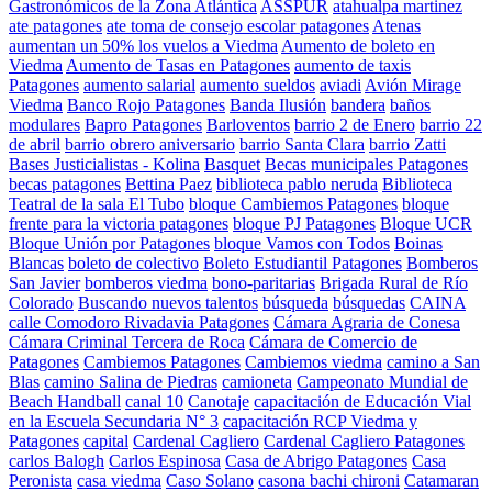
Gastronómicos de la Zona Atlántica
ASSPUR
atahualpa martinez
ate patagones
ate toma de consejo escolar patagones
Atenas
aumentan un 50% los vuelos a Viedma
Aumento de boleto en
Viedma
Aumento de Tasas en Patagones
aumento de taxis
Patagones
aumento salarial
aumento sueldos
aviadi
Avión Mirage
Viedma
Banco Rojo Patagones
Banda Ilusión
bandera
baños
modulares
Bapro Patagones
Barloventos
barrio 2 de Enero
barrio 22
de abril
barrio obrero aniversario
barrio Santa Clara
barrio Zatti
Bases Justicialistas - Kolina
Basquet
Becas municipales Patagones
becas patagones
Bettina Paez
biblioteca pablo neruda
Biblioteca
Teatral de la sala El Tubo
bloque Cambiemos Patagones
bloque
frente para la victoria patagones
bloque PJ Patagones
Bloque UCR
Bloque Unión por Patagones
bloque Vamos con Todos
Boinas
Blancas
boleto de colectivo
Boleto Estudiantil Patagones
Bomberos
San Javier
bomberos viedma
bono-paritarias
Brigada Rural de Río
Colorado
Buscando nuevos talentos
búsqueda
búsquedas
CAINA
calle Comodoro Rivadavia Patagones
Cámara Agraria de Conesa
Cámara Criminal Tercera de Roca
Cámara de Comercio de
Patagones
Cambiemos Patagones
Cambiemos viedma
camino a San
Blas
camino Salina de Piedras
camioneta
Campeonato Mundial de
Beach Handball
canal 10
Canotaje
capacitación de Educación Vial
en la Escuela Secundaria N° 3
capacitación RCP Viedma y
Patagones
capital
Cardenal Cagliero
Cardenal Cagliero Patagones
carlos Balogh
Carlos Espinosa
Casa de Abrigo Patagones
Casa
Peronista
casa viedma
Caso Solano
casona bachi chironi
Catamaran