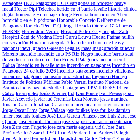
Patagones
HCD Patagones
HCD Patagones en Stroeder
heavy
metal
Hector Pipi Telechea
herido en el barrio lavalle
historia clínica
digital
homenaje
Homenaje a Jorge Ferreira
homicidio en Allen
homicidio en el hipódromo
Honorable Concejo Deliberante de
Patagones
Horacio "Pechi" Quiroga
Horacio Otero -CGT-
horcas
HORNE
Horrendum Vermis
Hospital Pedro Ecay
hospital Zatti
Hospital Zatti de Viedma
Hotel Currú Leuvú
Huerta Fatima
huillín
conservación
Huracan categoria 5
Ícaro
Icaro banda de heavy
nacional
idevi
Ignacio Galeano
ilegales
Inaes
Inauguración bulevar
Moreno
incendio
incendio auto PS Río Negro
incendio barrio zatti
de viedma
incendio en el Tiro Federal Patagones
incendio en La
Baliza
Incendio en la calle mitre
incendio en patagones
Incendio en
Patagones 24 de julio 2026
incendio patagones
incendio villalonga
incendios patagones
inclusión
infraestructura
Ingeniero Huergo
Instituto de Políticas Públicas Pablo Verani
Instituto Nacional de
Asuntos Indígenas
intersindical patagones
IPPV
IPROSS
Irineo
Calvo
Irrompibles
Isaías Kremer
Iud
Ivan Ponce
Ivan Preuss
jabali
Javier Acevedo
javier iud
Jeremías Loza Moreno
jesus martinez
Jonatan García
Jonathan Caracciolo
jorge ocampo
jorge ocampos
Jorge Oscar Lima
Jorge Vallaza
jose foulkes
jose foulkes damian
miler
Jose luis foulkes
José Luis Garcia Pinasco
Jose Luis Zara
Jose
Quintin
Jose Scorolli Pichuco
jose zara
jose zara acto bicentenario
Jose Zara con Frigerio
jose zara maria eugenia vidal
Jose Zara
ProCreAr
José Zara UPSO
Juan A Pradere
Juan Andres Balogh
Juan Antonio Bernardi
Juan Balogh
Juan Carlos "Mono" Zuniga