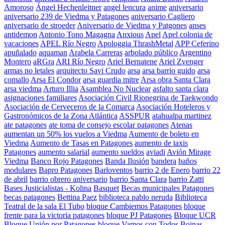
Amoroso
Ángel Hechenleitner
angel lencura
anime
aniversario
aniversario 239 de Viedma y Patagones
aniversario Cagliero
aniversario de stroeder
Aniversario de Viedma y Patgones
anses
antidemon
Antonio Tono Magagna
Anxious
Apel
Apel colonia de
vacaciones
APEL Río Negro
Apologgia ThrashMetal
APP Ceferino
apuñalado
aquaman
Arabela Carreras
arbolado público
Argentino
Montero
aRGra
ARI Río Negro
Ariel Bernatene
Ariel Zvenger
armas no letales
arquitecto Savi Crudo
arsa
arsa barrio guido
arsa
comallo
Arsa El Condor
arsa guardia mitre
Arsa obra Santa Clara
arsa viedma
Arturo Illia
Asamblea No Nuclear
asfalto santa clara
asignaciones familiares
Asociación Civil Rionegrina de Taekwondo
Asociación de Cerveceros de la Comarca
Asociación Hoteleros y
Gastronómicos de la Zona Atlántica
ASSPUR
atahualpa martinez
ate patagones
ate toma de consejo escolar patagones
Atenas
aumentan un 50% los vuelos a Viedma
Aumento de boleto en
Viedma
Aumento de Tasas en Patagones
aumento de taxis
Patagones
aumento salarial
aumento sueldos
aviadi
Avión Mirage
Viedma
Banco Rojo Patagones
Banda Ilusión
bandera
baños
modulares
Bapro Patagones
Barloventos
barrio 2 de Enero
barrio 22
de abril
barrio obrero aniversario
barrio Santa Clara
barrio Zatti
Bases Justicialistas - Kolina
Basquet
Becas municipales Patagones
becas patagones
Bettina Paez
biblioteca pablo neruda
Biblioteca
Teatral de la sala El Tubo
bloque Cambiemos Patagones
bloque
frente para la victoria patagones
bloque PJ Patagones
Bloque UCR
Bloque Unión por Patagones
bloque Vamos con Todos
Boinas