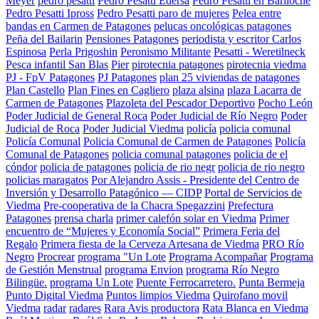
Meyer
pedro pesatti
Pedro Pesatti Edersa
Pedro Pesatti en Bariloche
Pedro Pesatti Ipross
Pedro Pesatti paro de mujeres
Pelea entre
bandas en Carmen de Patagones
pelucas oncológicas patagones
Peña del Bailarin
Pensiones Patagones
periodista y escritor Carlos
Espinosa
Perla Prigoshin
Peronismo Militante
Pesatti - Weretilneck
Pesca infantil San Blas
Pier
pirotecnia patagones
pirotecnia viedma
PJ - FpV Patagones
PJ Patagones
plan 25 viviendas de patagones
Plan Castello
Plan Fines en Cagliero
plaza alsina
plaza Lacarra de
Carmen de Patagones
Plazoleta del Pescador Deportivo
Pocho León
Poder Judicial de General Roca
Poder Judicial de Río Negro
Poder
Judicial de Roca
Poder Judicial Viedma
policía
policia comunal
Policía Comunal
Policia Comunal de Carmen de Patagones
Policía
Comunal de Patagones
policia comunal patagones
policia de el
cóndor
policia de patagones
policia de rio negr
policia de rio negro
policias maragatos
Por Alejandro Assis - Presidente del Centro de
Inversión y Desarrollo Patagónico — CIDP
Portal de Servicios de
Viedma
Pre-cooperativa de la Chacra Spegazzini
Prefectura
Patagones
prensa charla
primer calefón solar en Viedma
Primer
encuentro de “Mujeres y Economía Social”
Primera Feria del
Regalo
Primera fiesta de la Cerveza Artesana de Viedma
PRO Río
Negro
Procrear
programa "Un Lote
Programa Acompañar
Programa
de Gestión Menstrual
programa Envion
programa Río Negro
Bilingüe.
programa Un Lote
Puente Ferrocarretero.
Punta Bermeja
Punto Digital Viedma
Puntos limpios Viedma
Quirofano movil
Viedma
radar
radares
Rara Avis productora
Rata Blanca en Viedma