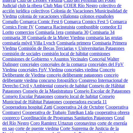
Batería
Club de Leones Viedma
Club del Personal del Poder
Judicial
club la ribera
Club Mau
COER Río Negro
colectivo de
acción jurídica
colectivos
Colonia de Vacaciones Municipalidad de
Viedma
colonia de vacaciones villalonga
colonos españoles
Comallo
Comarca Comic Fest 6
Comarca Comics Fest 5
Comarca
Comics Feste IV
Comarca Racinguista
combustible
comedor El
Lorito
comercios
Comisaría 1era
comisaria 30
Comisaria 34
comisaria 38
Comisaría de la Mujer Viedma
comisaria las grutas
comisaría móvil Villa Lynch
Comisaría primera
Comisaria Primera
Viedma
Comisión de Becas Terciarias y Universitarias Patagones
comisión de sociales
comisión local de hábitat
comisiones
Comisiones de Gobierno y Asuntos Vecinales
Concejal Walter
Dalinger
concejales
concejales de la comarca
concejales del FpV
Viedma
concejales FpV Viedma
concejales viedma
Concejo
Deliberante de Viedma
concejo deliberante patagones
concejo
deliberante viedma
concurso fotográfico
Congreso Internacional de
Derecho Civil y Ambiental
consejo de habitat
Consejo de Hábitat
Patagones
Consejo de la Magistratura
Consejo Escolar de Patagones
Consejo Escolar Patagones
consejo local de habitat
Consejo
Municipal de Hábitat Patagones
cooperadora escuela 11
Cooperadora hospital Zatti
Cooperativa 24 de Octubre
Cooperativa
Contranvi
Cooperativa de Trabajo Tutelkan Ltda
cooperativa obrera
coopreco
Coordinación de Programas Sanitarios Patagones
Coral
del Río Negro
Coro Ramirez Urtazun
coronavirus
corte de energía
en sao
corte de puente viedma
Corte Suprema de Justicia de la