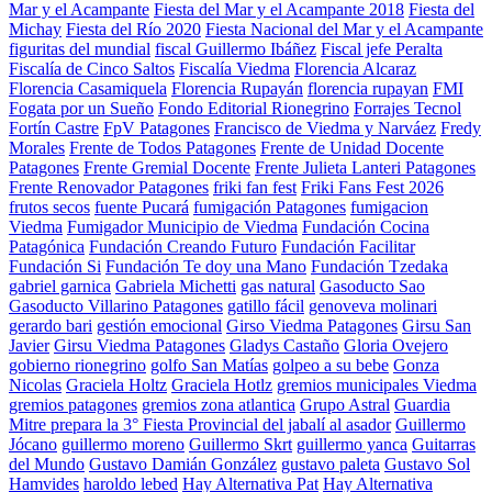
Mar y el Acampante
Fiesta del Mar y el Acampante 2018
Fiesta del
Michay
Fiesta del Río 2020
Fiesta Nacional del Mar y el Acampante
figuritas del mundial
fiscal Guillermo Ibáñez
Fiscal jefe Peralta
Fiscalía de Cinco Saltos
Fiscalía Viedma
Florencia Alcaraz
Florencia Casamiquela
Florencia Rupayán
florencia rupayan
FMI
Fogata por un Sueño
Fondo Editorial Rionegrino
Forrajes Tecnol
Fortín Castre
FpV Patagones
Francisco de Viedma y Narváez
Fredy
Morales
Frente de Todos Patagones
Frente de Unidad Docente
Patagones
Frente Gremial Docente
Frente Julieta Lanteri Patagones
Frente Renovador Patagones
friki fan fest
Friki Fans Fest 2026
frutos secos
fuente Pucará
fumigación Patagones
fumigacion
Viedma
Fumigador Municipio de Viedma
Fundación Cocina
Patagónica
Fundación Creando Futuro
Fundación Facilitar
Fundación Si
Fundación Te doy una Mano
Fundación Tzedaka
gabriel garnica
Gabriela Michetti
gas natural
Gasoducto Sao
Gasoducto Villarino Patagones
gatillo fácil
genoveva molinari
gerardo bari
gestión emocional
Girso Viedma Patagones
Girsu San
Javier
Girsu Viedma Patagones
Gladys Castaño
Gloria Ovejero
gobierno rionegrino
golfo San Matías
golpeo a su bebe
Gonza
Nicolas
Graciela Holtz
Graciela Hotlz
gremios municipales Viedma
gremios patagones
gremios zona atlantica
Grupo Astral
Guardia
Mitre prepara la 3° Fiesta Provincial del jabalí al asador
Guillermo
Jócano
guillermo moreno
Guillermo Skrt
guillermo yanca
Guitarras
del Mundo
Gustavo Damián González
gustavo paleta
Gustavo Sol
Hamvides
haroldo lebed
Hay Alternativa Pat
Hay Alternativa