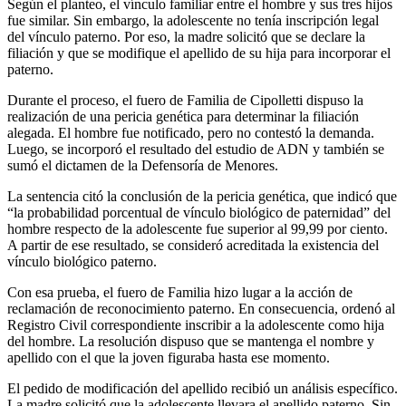
Según el planteo, el vínculo familiar entre el hombre y sus tres hijos
fue similar. Sin embargo, la adolescente no tenía inscripción legal
del vínculo paterno. Por eso, la madre solicitó que se declare la
filiación y que se modifique el apellido de su hija para incorporar el
paterno.
Durante el proceso, el fuero de Familia de Cipolletti dispuso la
realización de una pericia genética para determinar la filiación
alegada. El hombre fue notificado, pero no contestó la demanda.
Luego, se incorporó el resultado del estudio de ADN y también se
sumó el dictamen de la Defensoría de Menores.
La sentencia citó la conclusión de la pericia genética, que indicó que
“la probabilidad porcentual de vínculo biológico de paternidad” del
hombre respecto de la adolescente fue superior al 99,99 por ciento.
A partir de ese resultado, se consideró acreditada la existencia del
vínculo biológico paterno.
Con esa prueba, el fuero de Familia hizo lugar a la acción de
reclamación de reconocimiento paterno. En consecuencia, ordenó al
Registro Civil correspondiente inscribir a la adolescente como hija
del hombre. La resolución dispuso que se mantenga el nombre y
apellido con el que la joven figuraba hasta ese momento.
El pedido de modificación del apellido recibió un análisis específico.
La madre solicitó que la adolescente llevara el apellido paterno. Sin