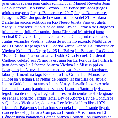
juan carlos scalesi
juan carlos schmid
Juan Manuel Reverter
Juan
Pablo Barreno
Juan Pablo Lozano
Juan Ponce
jubilados
juegos
adultos mayores
Juegos Bonaerenses 2017
Juegos Bonaerenses
Patagones 2026
Juegos de la Araucanía
Jueza del STJ Adriana
Zaratiegui
juicios políticos en Río Negro
Julieta Vinaya
Julieta
“Toly” Hernández
Julio Alcalde
Julio Aro en Carmen de Patagones
julio barcena
Julio Costantino
Junta Electoral Municipal
junta
vecinal 915 viviendas
junta vecinal Santa Clara
juntas vecinales
Juntas Vecinales Viedma
justicia de rio negro
juzgado Multifueros
de El Bolsón
Kapanga en El Cóndor
karate
Karina La Princesita en
Viedma
Kolina Río Negro
La 25
La Baliza
La Bancaria
La Casona
“Bachi Chironi”
la comarca
La Doble G
La Escuela Cardenal
Cagliero celebró sus 75 año
la esquina bar
La Fondue
La Forlan
la
juan domingo
La Libertad Avanza Viedma
La Mississippi en
Patagones
La Nueva Luna en Viedma
La Trochita de Jacobacci
labor parlamentaria
lago Escondido
Las Grutas
Las Manos de
Filippi en Viedma
Las Nenas de Sandro
las pastillas del abuelo
Laura Guidolin
laura ramos
Laura Vinaya
Lavalle
Lazaro Artola
Leandro Lascano
leandro massaccesi
Leandro Santoro
legislatura
legislatura de rio negro
Legislatura sesion diciembre 2019
lenguaje
de señas
Leonardo Sarquis
lethal
Ley de Aborto
Ley de Concursos
y Quiebras Viedma
ley de tierras
Ley Micaela
libro
libro 1979
Licitación Patagones
Licitaciones escuela Laguna Grande
liga de
concejales del pj
Liliana Campazzo
Lisandro Aristimuño en El
Cóndor
lluvia patagones
Lorena Matzen
Lorihen
Los Plameras en