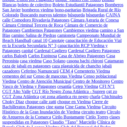
Blancas
boleto de colectivo
Boleto Estudiantil Patagones
Bomberos
San Javier
bomberos viedma
bono-paritarias
Brigada Rural de Río
Colorado
Buscando nuevos talentos
búsqueda
búsquedas
CAINA
calle Comodoro Rivadavia Patagones
Cámara Agraria de Conesa
Cámara Criminal Tercera de Roca
Cámara de Comercio de
Patagones
Cambiemos Patagones
Cambiemos viedma
camino a San
Blas
camino Salina de Piedras
camioneta
Campeonato Mundial de
Beach Handball
canal 10
Canotaje
capacitación de Educación Vial
en la Escuela Secundaria N° 3
capacitación RCP Viedma y
Patagones
capital
Cardenal Cagliero
Cardenal Cagliero Patagones
carlos Balogh
Carlos Espinosa
Casa de Abrigo Patagones
Casa
Peronista
casa viedma
Caso Solano
casona bachi chironi
Catamaran
caza de jabali en patagones
caza plaguicida de chancho jabali
cazadores
Ceferino Namuncurá
CEM 4
Cementerio Viedma
cementos del sur
Censo de mascotas Viedma
Censo poblacional
Viedma
Centro de Atención Municipal
Centro de Monitoreo
Centro
Vasco de Viedma y Patagones
cesantía
Cetep Viedma
CFI N°1
CGT Alto Valle
CGT Río Negro Zona Atlántica - Supren
cgt zo
CGT Zona Atlántica
cgt zona atlantica rio negro
charla
Chichinales
Choky Diaz
choque calle zatti
choque en Viedma
Cierre de
Bachilleratos Patagones
cine gama
Cine Gama Viedma
Circuito
Histórico de la Gran Inundación de Viedma
circuito teatro
Círculo
de Arqueros de la Comarca
Cirilo Bustamante
Cirilo Torres
clases
suspendidas en Patagones
Claudio "Tano" Marciello
Clínica de