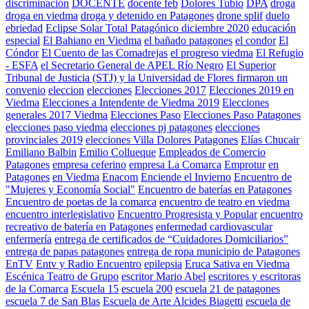
discriminación
DOCENTE
docente feb
Dolores Tubio
DPA
droga
droga en viedma
droga y detenido en Patagones
drone splif
duelo
ebriedad
Eclipse Solar Total Patagónico diciembre 2020
educación
especial
El Bahiano en Viedma
el bañado patagones
el condor
El
Cóndor
El Cuento de las Comadrejas
el progreso viedma
El Refugio
- ESFA
el Secretario General de APEL Río Negro
El Superior
Tribunal de Justicia (STJ) y la Universidad de Flores firmaron un
convenio
eleccion
elecciones
Elecciones 2017
Elecciones 2019 en
Viedma
Elecciones a Intendente de Viedma 2019
Elecciones
generales 2017 Viedma
Elecciones Paso
Elecciones Paso Patagones
elecciones paso viedma
elecciones pj patagones
elecciones
provinciales 2019
elecciones Villa Dolores Patagones
Elías Chucair
Emiliano Balbin
Emilio Collueque
Empleados de Comercio
Patagones
empresa ceferino
empresa La Comarca
Emprotur
en
Patagones
en Viedma
Enacom
Enciende el Invierno
Encuentro de
"Mujeres y Economía Social"
Encuentro de baterías en Patagones
Encuentro de poetas de la comarca
encuentro de teatro en viedma
encuentro interlegislativo
Encuentro Progresista y Popular
encuentro
recreativo de batería en Patagones
enfermedad cardiovascular
enfermería
entrega de certificados de “Cuidadores Domiciliarios”
entrega de papas patagones
entrega de ropa municipio de Patagones
EnTV
Entv y Radio Encuentro
epilepsia
Eruca Sativa en Viedma
Escénica Teatro de Grupo
escritor Mario Abel
escritores y escritoras
de la Comarca
Escuela 15
escuela 200
escuela 21 de patagones
escuela 7 de San Blas
Escuela de Arte Alcides Biagetti
escuela de