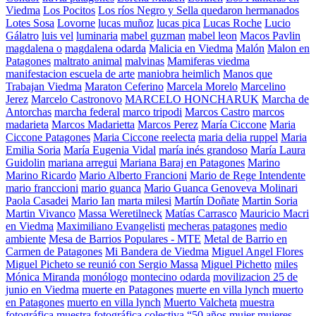
Viedma
Los Pocitos
Los ríos Negro y Sella quedaron hermanados
Lotes Sosa
Lovorne
lucas muñoz
lucas pica
Lucas Roche
Lucio
Gálatro
luis vel
luminaria
mabel guzman
mabel leon
Macos Pavlin
magdalena o
magdalena odarda
Malicia en Viedma
Malón
Malon en
Patagones
maltrato animal
malvinas
Mamiferas viedma
manifestacion escuela de arte
maniobra heimlich
Manos que
Trabajan Viedma
Maraton Ceferino
Marcela Morelo
Marcelino
Jerez
Marcelo Castronovo
MARCELO HONCHARUK
Marcha de
Antorchas
marcha federal
marco tripodi
Marcos Castro
marcos
madarieta
Marcos Madarietta
Marcos Perez
María Ciccone
Maria
Ciccone Patagones
Maria Ciccone reelecta
maria delia ruppel
Maria
Emilia Soria
María Eugenia Vidal
maría inés grandoso
María Laura
Guidolin
mariana arregui
Mariana Baraj en Patagones
Marino
Marino Ricardo
Mario Alberto Francioni
Mario de Rege Intendente
mario franccioni
mario guanca
Mario Guanca Genoveva Molinari
Paola Casadei
Mario Ian
marta milesi
Martín Doñate
Martin Soria
Martin Vivanco
Massa Weretilneck
Matías Carrasco
Mauricio Macri
en Viedma
Maximiliano Evangelisti
mecheras patagones
medio
ambiente
Mesa de Barrios Populares - MTE
Metal de Barrio en
Carmen de Patagones
Mi Bandera de Viedma
Miguel Angel Flores
Miguel Picheto se reunió con Sergio Massa
Miguel Pichetto
miles
Mónica Miranda
monólogo
montecino odarda
movilizacion 25 de
junio en Viedma
muerte en Patagones
muerte en villa lynch
muerto
en Patagones
muerto en villa lynch
Muerto Valcheta
muestra
fotográfica
muestra fotográfica colectiva “50 años
mujer
mujeres