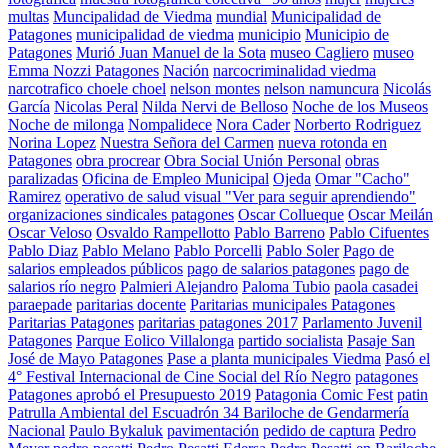
multas
Muncipalidad de Viedma
mundial
Municipalidad de
Patagones
municipalidad de viedma
municipio
Municipio de
Patagones
Murió Juan Manuel de la Sota
museo Cagliero
museo
Emma Nozzi Patagones
Nación
narcocriminalidad viedma
narcotrafico choele choel
nelson montes
nelson namuncura
Nicolás
García
Nicolas Peral
Nilda Nervi de Belloso
Noche de los Museos
Noche de milonga
Nompalidece
Nora Cader
Norberto Rodriguez
Norina Lopez
Nuestra Señora del Carmen
nueva rotonda en
Patagones
obra procrear
Obra Social Unión Personal
obras
paralizadas
Oficina de Empleo Municipal
Ojeda
Omar "Cacho"
Ramirez
operativo de salud visual "Ver para seguir aprendiendo"
organizaciones sindicales patagones
Oscar Collueque
Oscar Meilán
Oscar Veloso
Osvaldo Rampellotto
Pablo Barreno
Pablo Cifuentes
Pablo Diaz
Pablo Melano
Pablo Porcelli
Pablo Soler
Pago de
salarios empleados públicos
pago de salarios patagones
pago de
salarios río negro
Palmieri Alejandro
Paloma Tubio
paola casadei
paraepade
paritarias docente
Paritarias municipales Patagones
Paritarias Patagones
paritarias patagones 2017
Parlamento Juvenil
Patagones
Parque Eolico Villalonga
partido socialista
Pasaje San
José de Mayo Patagones
Pase a planta municipales Viedma
Pasó el
4° Festival Internacional de Cine Social del Río Negro
patagones
Patagones aprobó el Presupuesto 2019
Patagonia Comic Fest
patin
Patrulla Ambiental del Escuadrón 34 Bariloche de Gendarmería
Nacional
Paulo Bykaluk
pavimentación
pedido de captura
Pedro