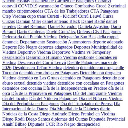
Nación
cosplay
costanera de Carmen de Patagones
Cotranvi
cotravili
COVID19 vacunación
Cráneo Combativo
Creed 2
criminal
mambo
criptomonedas
CTA de los Trabajadores
CTA Patagones
Ctep Viedma
cupo trans
Curetti - Kiciloff
Currú Leuvú
Curza
Curzas
Damian Miler
daniel antenao Black
Daniel Badié
daniel
paredes
Daniel Relmuan
Daniel Salvador
Daniela Agostino
Dario
Berardi
Dario Cardenas
David González
Defensa Civil Patagones
Defensoria del Pueblo Viedma
Delegación San Blas
delia ruppel
denuncia
Departamento Sustracción Automotores
deporte adaptado
Deporte Río Negro
deportes adaptados
Deportes Municipalidad de
Viedma
Deportivo Viedma
Deportivo Viedma vs Temperley
desaparición
Desarrollo Humano Viedma
desborde cloacales en
Viedma
Descenso del Currú Leuvú
Desfile Patagones marzo de
2026
Despidos en Telám Viedma
detenido
detenido con droga calle
Tucunán
detenido con droga en Patagones
Detenido con droga en
Viedma
detenido en Las Grutas
detenido en Patagones
detenido por
abuso sexual
detenido viedma
detenidos con cocaíana en Patagones
detenidos con cocaina
Día de la Independencia en Pradere
día de la
orca
Día de la Primavera en Patagones
Día del Inmigrante Viedma
día del locutor
Día del Niño en Patagones
Día del Niño en Viedma
Dia del Periodista en Patagones
Día del Trabajador de Prensa
Día
Internacional de la Danza
Día Mundial de la Diabetes
diario
Noticias de la Costa
Diego Andrade
Diego Frenkel en Viedma
Diego Rodil
Diego Santos
diplomas del Curzas
Diputada Provincial
Anahí Bilbao
Diputada UCR Rio Negro
discapacidad