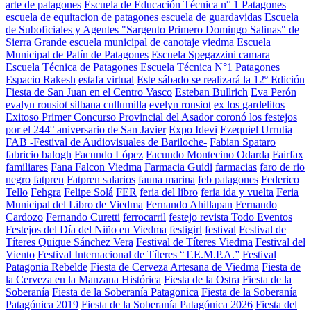
arte de patagones
Escuela de Educación Técnica n° 1 Patagones
escuela de equitacion de patagones
escuela de guardavidas
Escuela
de Suboficiales y Agentes "Sargento Primero Domingo Salinas" de
Sierra Grande
escuela municipal de canotaje viedma
Escuela
Municipal de Patín de Patagones
Escuela Spegazzini camara
Escuela Técnica de Patagones
Escuela Técnica N°1 Patagones
Espacio Rakesh
estafa virtual
Este sábado se realizará la 12º Edición
Fiesta de San Juan en el Centro Vasco
Esteban Bullrich
Eva Perón
evalyn rousiot silbana cullumilla
evelyn rousiot
ex los gardelitos
Exitoso Primer Concurso Provincial del Asador coronó los festejos
por el 244° aniversario de San Javier
Expo Idevi
Ezequiel Urrutia
FAB -Festival de Audiovisuales de Bariloche-
Fabian Spataro
fabricio balogh
Facundo López
Facundo Montecino Odarda
Fairfax
familiares
Fana Falcon Viedma
Farmacia Guidi
farmacias
faro de rio
negro
fatpren
Fatpren salarios
fauna marina
feb patagones
Federico
Tello
Fehgra
Felipe Solá
FER
feria del libro
feria ida y vuelta
Feria
Municipal del Libro de Viedma
Fernando Ahillapan
Fernando
Cardozo
Fernando Curetti
ferrocarril
festejo revista Todo Eventos
Festejos del Día del Niño en Viedma
festigirl
festival
Festival de
Títeres Quique Sánchez Vera
Festival de Títeres Viedma
Festival del
Viento
Festival Internacional de Títeres “T.E.M.P.A.”
Festival
Patagonia Rebelde
Fiesta de Cerveza Artesana de Viedma
Fiesta de
la Cerveza en la Manzana Histórica
Fiesta de la Ostra
Fiesta de la
Soberanía
Fiesta de la Soberanía Patagonica
Fiesta de la Soberanía
Patagónica 2019
Fiesta de la Soberanía Patagónica 2026
Fiesta del