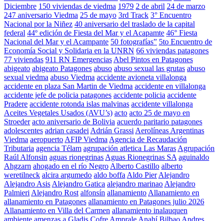
Diciembre
150 viviendas de viedma
1979
2 de abril
24 de marzo
247 aniversario Viedma
25 de mayo
3rd Track
3° Encuentro
Nacional por la Niñez
40 aniversario del traslado de la capital
federal
44º edición de Fiesta del Mar y el Acapamte
46° Fiesta
Nacional del Mar y el Acampante
50 fotografías”
5to Encuentro de
Economía Social y Solidaria en la UNRN
66 viviendas patagones
77 viviendas
911 RN Emergencias
Abel Pintos en Patagones
abigeato
abigeato Patagones
abuso
abuso sexual las grutas
abuso
sexual viedma
abuso Viedma
accidente avioneta villalonga
accidente en plaza San Martin de Viedma
accidente en villalonga
accidente jefe de policia patagones
accidente policia
accidente
Pradere
accidente rotonda islas malvinas
accidente villalonga
Aceites Vegetales Usados (AVU’s)
acto
acto 25 de mayo en
Stroeder
acto aniversario de Bolivia
acuerdo paritario patagones
adolescentes
adrian casadei
Adrián Grassi
Aerolíneas Argentinas
Viedma
aeropuerto
AFIP Viedma
Agencia de Recaudación
Tributaria
agencia Télam
agrupación atletica Las Maras
Agrupación
Raúl Alfonsin
aguas rionegrinas
Aguas Rionegrinas SA
aguinaldo
Ahgzarn
ahogado en el río Negro
Alberto Castillo
alberto
weretilneck
alcira argumedo
aldo boffa
Aldo Pier
Alejandro
Alejandro Asis
Alejandro Gatica
alejandro marinao
Alejandro
Palmieri
Alejandro Rost
alfonsín
allanamiento
Allanamiento en
allanamiento en Patagones
allanamiento en Patagones julio 2026
Allanamiento en Villa del Carmen
allanamiento inalauquen
ambiente
amenzas a Gladis Cofre
Amprale
Anahí Bilbao
Andres