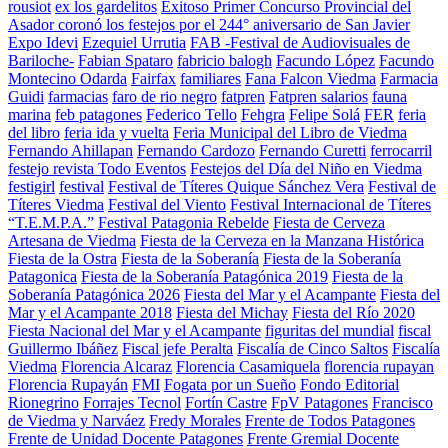
rousiot
ex los gardelitos
Exitoso Primer Concurso Provincial del
Asador coronó los festejos por el 244° aniversario de San Javier
Expo Idevi
Ezequiel Urrutia
FAB -Festival de Audiovisuales de
Bariloche-
Fabian Spataro
fabricio balogh
Facundo López
Facundo
Montecino Odarda
Fairfax
familiares
Fana Falcon Viedma
Farmacia
Guidi
farmacias
faro de rio negro
fatpren
Fatpren salarios
fauna
marina
feb patagones
Federico Tello
Fehgra
Felipe Solá
FER
feria
del libro
feria ida y vuelta
Feria Municipal del Libro de Viedma
Fernando Ahillapan
Fernando Cardozo
Fernando Curetti
ferrocarril
festejo revista Todo Eventos
Festejos del Día del Niño en Viedma
festigirl
festival
Festival de Títeres Quique Sánchez Vera
Festival de
Títeres Viedma
Festival del Viento
Festival Internacional de Títeres
“T.E.M.P.A.”
Festival Patagonia Rebelde
Fiesta de Cerveza
Artesana de Viedma
Fiesta de la Cerveza en la Manzana Histórica
Fiesta de la Ostra
Fiesta de la Soberanía
Fiesta de la Soberanía
Patagonica
Fiesta de la Soberanía Patagónica 2019
Fiesta de la
Soberanía Patagónica 2026
Fiesta del Mar y el Acampante
Fiesta del
Mar y el Acampante 2018
Fiesta del Michay
Fiesta del Río 2020
Fiesta Nacional del Mar y el Acampante
figuritas del mundial
fiscal
Guillermo Ibáñez
Fiscal jefe Peralta
Fiscalía de Cinco Saltos
Fiscalía
Viedma
Florencia Alcaraz
Florencia Casamiquela
florencia rupayan
Florencia Rupayán
FMI
Fogata por un Sueño
Fondo Editorial
Rionegrino
Forrajes Tecnol
Fortín Castre
FpV Patagones
Francisco
de Viedma y Narváez
Fredy Morales
Frente de Todos Patagones
Frente de Unidad Docente Patagones
Frente Gremial Docente