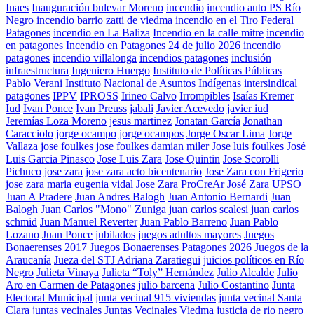
Inaes
Inauguración bulevar Moreno
incendio
incendio auto PS Río
Negro
incendio barrio zatti de viedma
incendio en el Tiro Federal
Patagones
incendio en La Baliza
Incendio en la calle mitre
incendio
en patagones
Incendio en Patagones 24 de julio 2026
incendio
patagones
incendio villalonga
incendios patagones
inclusión
infraestructura
Ingeniero Huergo
Instituto de Políticas Públicas
Pablo Verani
Instituto Nacional de Asuntos Indígenas
intersindical
patagones
IPPV
IPROSS
Irineo Calvo
Irrompibles
Isaías Kremer
Iud
Ivan Ponce
Ivan Preuss
jabali
Javier Acevedo
javier iud
Jeremías Loza Moreno
jesus martinez
Jonatan García
Jonathan
Caracciolo
jorge ocampo
jorge ocampos
Jorge Oscar Lima
Jorge
Vallaza
jose foulkes
jose foulkes damian miler
Jose luis foulkes
José
Luis Garcia Pinasco
Jose Luis Zara
Jose Quintin
Jose Scorolli
Pichuco
jose zara
jose zara acto bicentenario
Jose Zara con Frigerio
jose zara maria eugenia vidal
Jose Zara ProCreAr
José Zara UPSO
Juan A Pradere
Juan Andres Balogh
Juan Antonio Bernardi
Juan
Balogh
Juan Carlos "Mono" Zuniga
juan carlos scalesi
juan carlos
schmid
Juan Manuel Reverter
Juan Pablo Barreno
Juan Pablo
Lozano
Juan Ponce
jubilados
juegos adultos mayores
Juegos
Bonaerenses 2017
Juegos Bonaerenses Patagones 2026
Juegos de la
Araucanía
Jueza del STJ Adriana Zaratiegui
juicios políticos en Río
Negro
Julieta Vinaya
Julieta “Toly” Hernández
Julio Alcalde
Julio
Aro en Carmen de Patagones
julio barcena
Julio Costantino
Junta
Electoral Municipal
junta vecinal 915 viviendas
junta vecinal Santa
Clara
juntas vecinales
Juntas Vecinales Viedma
justicia de rio negro