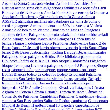
Arsa obra Santa Clara
arsa viedma
Arturo Illia
Asamblea No
Nuclear
asfalto santa clara
asignaciones familiares
Asociación Civil
Rionegrina de Taekwondo
Asociación de Cerveceros de la Comarca
Asociación Hoteleros y Gastronómicos de la Zona Atlántica
ASSPUR
atahualpa martinez
ate patagones
ate toma de consejo
escolar patagones
Atenas
aumentan un 50% los vuelos a Viedma
Aumento de boleto en Viedma
Aumento de Tasas en Patagones
aumento de taxis Patagones
aumento salarial
aumento sueldos
aviadi
Avión Mirage Viedma
Banco Rojo Patagones
Banda Ilusión
bandera
baños modulares
Bapro Patagones
Barloventos
barrio 2 de
Enero
barrio 22 de abril
barrio obrero aniversario
barrio Santa Clara
barrio Zatti
Bases Justicialistas - Kolina
Basquet
Becas municipales
Patagones
becas patagones
Bettina Paez
biblioteca pablo neruda
Biblioteca Teatral de la sala El Tubo
bloque Cambiemos Patagones
bloque frente para la victoria patagones
bloque PJ Patagones
Bloque
UCR
Bloque Unión por Patagones
bloque Vamos con Todos
Boinas Blancas
boleto de colectivo
Boleto Estudiantil Patagones
Bomberos San Javier
bomberos viedma
bono-paritarias
Brigada
Rural de Río Colorado
Buscando nuevos talentos
búsqueda
búsquedas
CAINA
calle Comodoro Rivadavia Patagones
Cámara
Agraria de Conesa
Cámara Criminal Tercera de Roca
Cámara de
Comercio de Patagones
Cambiemos Patagones
Cambiemos viedma
camino a San Blas
camino Salina de Piedras
camioneta
Campeonato
Mundial de Beach Handball
canal 10
Canotaje
capacitación de
Educación Vial en la Escuela Secundaria N° 3
capacitación RCP