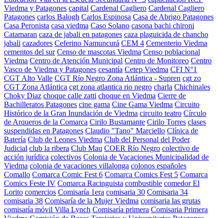
Viedma y Patagones
capital
Cardenal Cagliero
Cardenal Cagliero
Patagones
carlos Balogh
Carlos Espinosa
Casa de Abrigo Patagones
Casa Peronista
casa viedma
Caso Solano
casona bachi chironi
Catamaran
caza de jabali en patagones
caza plaguicida de chancho
jabali
cazadores
Ceferino Namuncurá
CEM 4
Cementerio Viedma
cementos del sur
Censo de mascotas Viedma
Censo poblacional
Viedma
Centro de Atención Municipal
Centro de Monitoreo
Centro
Vasco de Viedma y Patagones
cesantía
Cetep Viedma
CFI N°1
CGT Alto Valle
CGT Río Negro Zona Atlántica - Supren
cgt zo
CGT Zona Atlántica
cgt zona atlantica rio negro
charla
Chichinales
Choky Diaz
choque calle zatti
choque en Viedma
Cierre de
Bachilleratos Patagones
cine gama
Cine Gama Viedma
Circuito
Histórico de la Gran Inundación de Viedma
circuito teatro
Círculo
de Arqueros de la Comarca
Cirilo Bustamante
Cirilo Torres
clases
suspendidas en Patagones
Claudio "Tano" Marciello
Clínica de
Batería
Club de Leones Viedma
Club del Personal del Poder
Judicial
club la ribera
Club Mau
COER Río Negro
colectivo de
acción jurídica
colectivos
Colonia de Vacaciones Municipalidad de
Viedma
colonia de vacaciones villalonga
colonos españoles
Comallo
Comarca Comic Fest 6
Comarca Comics Fest 5
Comarca
Comics Feste IV
Comarca Racinguista
combustible
comedor El
Lorito
comercios
Comisaría 1era
comisaria 30
Comisaria 34
comisaria 38
Comisaría de la Mujer Viedma
comisaria las grutas
comisaría móvil Villa Lynch
Comisaría primera
Comisaria Primera