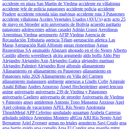
accidente en plaza San Martin de Viedma
accidente en villalonga
accidente jefe de policia patagones
accidente policia
accidente
Pradere
accidente rotonda islas malvinas
accidente ruta 3 Patagones
accidente villalonga
Aceites Vegetales Usados (AVU’s)
acto
acto 25
de mayo en Stroeder
acto aniversario de Bolivia
acuerdo paritario
patagones
adolescentes
adrian casadei
Adrián Grassi
Aerolíneas
Argentinas Viedma
aeropuerto
AFIP Viedma
Agencia de
Recaudación Tributaria
agencia Télam
agrupación atletica Las
Maras
Agrupación Raúl Alfonsin
aguas rionegrinas
Aguas
Rionegrinas SA
aguinaldo
Ahgzarn
ahogado en el río Negro
Alberto
Castillo
alberto weretilneck
alcira argumedo
aldo boffa
Aldo Pier
Alejandro
Alejandro Asis
Alejandro Gatica
alejandro marinao
Alejandro Palmieri
Alejandro Rost
alfonsín
allanamiento
Allanamiento en
allanamiento en Patagones
allanamiento en
Patagones julio 2026
Allanamiento en Villa del Carmen
allanamiento inalauquen
ambiente
amenzas a Gladis Cofre
Amprale
Anahí Bilbao
Andres Amoroso
Ángel Hechenleitner
angel lencura
anime
aniversario
aniversario 239 de Viedma y Patagones
aniversario Cagliero
aniversario de stroeder
Aniversario de Viedma
y Patgones
anses
antidemon
Antonio Tono Magagna
Anxious
Apel
Apel colonia de vacaciones
APEL Río Negro
Apologgia
ThrashMetal
APP Ceferino
apuñalado
aquaman
Arabela Carreras
arbolado público
Argentino Montero
aRGra
ARI Río Negro
Ariel
Bernatene
Ariel Zvenger
armas no letales
arquitecto Savi Crudo
arsa
arsa barrio guido
arsa comallo
Arsa El Condor
arsa guardia mitre