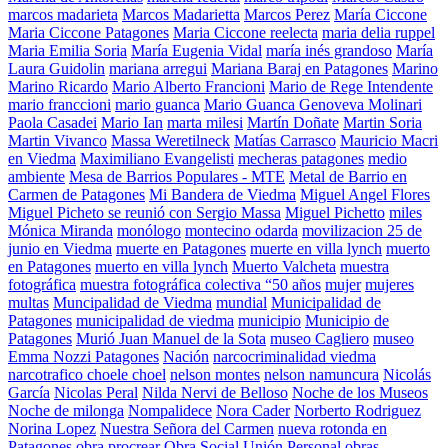
marcos madarieta
Marcos Madarietta
Marcos Perez
María Ciccone
Maria Ciccone Patagones
Maria Ciccone reelecta
maria delia ruppel
Maria Emilia Soria
María Eugenia Vidal
maría inés grandoso
María
Laura Guidolin
mariana arregui
Mariana Baraj en Patagones
Marino
Marino Ricardo
Mario Alberto Francioni
Mario de Rege Intendente
mario franccioni
mario guanca
Mario Guanca Genoveva Molinari
Paola Casadei
Mario Ian
marta milesi
Martín Doñate
Martin Soria
Martin Vivanco
Massa Weretilneck
Matías Carrasco
Mauricio Macri
en Viedma
Maximiliano Evangelisti
mecheras patagones
medio
ambiente
Mesa de Barrios Populares - MTE
Metal de Barrio en
Carmen de Patagones
Mi Bandera de Viedma
Miguel Angel Flores
Miguel Picheto se reunió con Sergio Massa
Miguel Pichetto
miles
Mónica Miranda
monólogo
montecino odarda
movilizacion 25 de
junio en Viedma
muerte en Patagones
muerte en villa lynch
muerto
en Patagones
muerto en villa lynch
Muerto Valcheta
muestra
fotográfica
muestra fotográfica colectiva “50 años
mujer
mujeres
multas
Muncipalidad de Viedma
mundial
Municipalidad de
Patagones
municipalidad de viedma
municipio
Municipio de
Patagones
Murió Juan Manuel de la Sota
museo Cagliero
museo
Emma Nozzi Patagones
Nación
narcocriminalidad viedma
narcotrafico choele choel
nelson montes
nelson namuncura
Nicolás
García
Nicolas Peral
Nilda Nervi de Belloso
Noche de los Museos
Noche de milonga
Nompalidece
Nora Cader
Norberto Rodriguez
Norina Lopez
Nuestra Señora del Carmen
nueva rotonda en
Patagones
obra procrear
Obra Social Unión Personal
obras