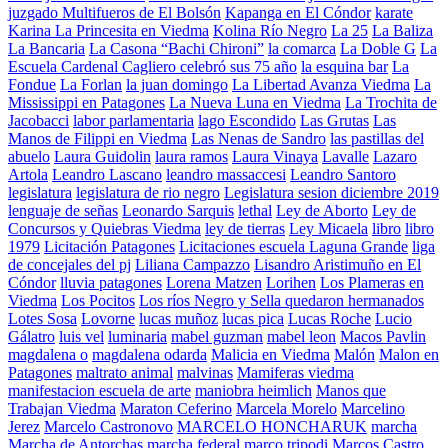
juzgado Multifueros de El Bolsón
Kapanga en El Cóndor
karate
Karina La Princesita en Viedma
Kolina Río Negro
La 25
La Baliza
La Bancaria
La Casona “Bachi Chironi”
la comarca
La Doble G
La
Escuela Cardenal Cagliero celebró sus 75 año
la esquina bar
La
Fondue
La Forlan
la juan domingo
La Libertad Avanza Viedma
La
Mississippi en Patagones
La Nueva Luna en Viedma
La Trochita de
Jacobacci
labor parlamentaria
lago Escondido
Las Grutas
Las
Manos de Filippi en Viedma
Las Nenas de Sandro
las pastillas del
abuelo
Laura Guidolin
laura ramos
Laura Vinaya
Lavalle
Lazaro
Artola
Leandro Lascano
leandro massaccesi
Leandro Santoro
legislatura
legislatura de rio negro
Legislatura sesion diciembre 2019
lenguaje de señas
Leonardo Sarquis
lethal
Ley de Aborto
Ley de
Concursos y Quiebras Viedma
ley de tierras
Ley Micaela
libro
libro
1979
Licitación Patagones
Licitaciones escuela Laguna Grande
liga
de concejales del pj
Liliana Campazzo
Lisandro Aristimuño en El
Cóndor
lluvia patagones
Lorena Matzen
Lorihen
Los Plameras en
Viedma
Los Pocitos
Los ríos Negro y Sella quedaron hermanados
Lotes Sosa
Lovorne
lucas muñoz
lucas pica
Lucas Roche
Lucio
Gálatro
luis vel
luminaria
mabel guzman
mabel leon
Macos Pavlin
magdalena o
magdalena odarda
Malicia en Viedma
Malón
Malon en
Patagones
maltrato animal
malvinas
Mamiferas viedma
manifestacion escuela de arte
maniobra heimlich
Manos que
Trabajan Viedma
Maraton Ceferino
Marcela Morelo
Marcelino
Jerez
Marcelo Castronovo
MARCELO HONCHARUK
marcha
Marcha de Antorchas
marcha federal
marco tripodi
Marcos Castro