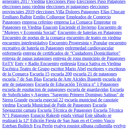
generales 2017 Viedma
Elecciones Paso
Elecciones Paso Patagones
elecciones paso viedma
elecciones pj patagones
elecciones
provinciales 2019
elecciones Villa Dolores Patagones
Elías Chucair
Emiliano Balbin
Emilio Collueque
Empleados de Comercio
Patagones
empresa ceferino
empresa La Comarca
Emprotur
en
Patagones
en Viedma
Enacom
Enciende el Invierno
Encuentro de
"Mujeres y Economía Social"
Encuentro de baterías en Patagones
Encuentro de poetas de la comarca
encuentro de teatro en viedma
encuentro interlegislativo
Encuentro Progresista y Popular
encuentro
recreativo de batería en Patagones
enfermedad cardiovascular
enfermería
entrega de certificados de “Cuidadores Domiciliarios”
entrega de papas patagones
entrega de ropa municipio de Patagones
EnTV
Entv y Radio Encuentro
epilepsia
Eruca Sativa en Viedma
Escénica Teatro de Grupo
escritor Mario Abel
escritores y escritoras
de la Comarca
Escuela 15
escuela 200
escuela 21 de patagones
escuela 7 de San Blas
Escuela de Arte Alcides Biagetti
escuela de
arte de patagones
Escuela de Educación Técnica n° 1 Patagones
escuela de equitacion de patagones
escuela de guardavidas
Escuela
de Suboficiales y Agentes "Sargento Primero Domingo Salinas" de
Sierra Grande
escuela especial 22
escuela municipal de canotaje
viedma
Escuela Municipal de Patín de Patagones
Escuela
Spegazzini camara
Escuela Técnica de Patagones
Escuela Técnica
N°1 Patagones
Espacio Rakesh
estafa virtual
Este sábado se
realizará la 12º Edición Fiesta de San Juan en el Centro Vasco
Esteban Bullrich
Eva Perón
evalyn rousiot silbana cullumilla
evelyn