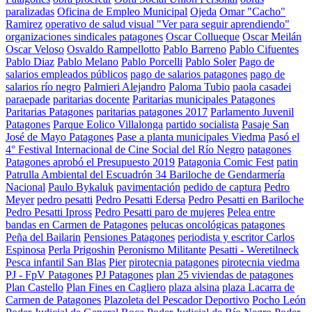
paralizadas
Oficina de Empleo Municipal
Ojeda
Omar "Cacho"
Ramirez
operativo de salud visual "Ver para seguir aprendiendo"
organizaciones sindicales patagones
Oscar Collueque
Oscar Meilán
Oscar Veloso
Osvaldo Rampellotto
Pablo Barreno
Pablo Cifuentes
Pablo Diaz
Pablo Melano
Pablo Porcelli
Pablo Soler
Pago de
salarios empleados públicos
pago de salarios patagones
pago de
salarios río negro
Palmieri Alejandro
Paloma Tubio
paola casadei
paraepade
paritarias docente
Paritarias municipales Patagones
Paritarias Patagones
paritarias patagones 2017
Parlamento Juvenil
Patagones
Parque Eolico Villalonga
partido socialista
Pasaje San
José de Mayo Patagones
Pase a planta municipales Viedma
Pasó el
4° Festival Internacional de Cine Social del Río Negro
patagones
Patagones aprobó el Presupuesto 2019
Patagonia Comic Fest
patin
Patrulla Ambiental del Escuadrón 34 Bariloche de Gendarmería
Nacional
Paulo Bykaluk
pavimentación
pedido de captura
Pedro
Meyer
pedro pesatti
Pedro Pesatti Edersa
Pedro Pesatti en Bariloche
Pedro Pesatti Ipross
Pedro Pesatti paro de mujeres
Pelea entre
bandas en Carmen de Patagones
pelucas oncológicas patagones
Peña del Bailarin
Pensiones Patagones
periodista y escritor Carlos
Espinosa
Perla Prigoshin
Peronismo Militante
Pesatti - Weretilneck
Pesca infantil San Blas
Pier
pirotecnia patagones
pirotecnia viedma
PJ - FpV Patagones
PJ Patagones
plan 25 viviendas de patagones
Plan Castello
Plan Fines en Cagliero
plaza alsina
plaza Lacarra de
Carmen de Patagones
Plazoleta del Pescador Deportivo
Pocho León