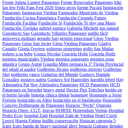
Frente Julieta Lanteri Patagones
Frente Renovador Patagones
friki
fan fest
Friki Fans Fest 2026
frutos secos
fuente Pucará
fumigación
Patagones
fumigacion Viedma
Fumigador Municipio de Viedma
Fundación Cocina Patagónica
Fundación Creando Futuro
Fundación Facilitar
Fundación Si
Fundación Te doy una Mano
Fundación Tzedaka
gabriel garnica
Gabriela Michetti
gas natural
Gasoducto Sao
Gasoducto Villarino Patagones
gatillo fácil
genoveva molinari
gerardo bari
gestión emocional
Girso Viedma
Patagones
Girsu San Javier
Girsu Viedma Patagones
Gladys
Castaño
Gloria Ovejero
gobierno rionegrino
golfo San Matías
golpeo a su bebe
Gonza Nicolas
Graciela Holtz
Graciela Hotlz
gremios municipales Viedma
gremios patagones
gremios zona
atlantica
Grupo Astral
Guardia Mitre prepara la 3° Fiesta Provincial
del jabalí al asador
Guillermo Jócano
guillermo moreno
Guillermo
Skrt
guillermo yanca
Guitarras del Mundo
Gustavo Damián
González
gustavo paleta
Gustavo Sol
Hamvides
haroldo lebed
Hay
Alternativa Pat
Hay Alternativa Patagones
HCD Patagones
HCD
Patagones en Stroeder
heavy metal
Hector Pipi Telechea
herido en
el barrio lavalle
historia clínica digital
homenaje
Homenaje a Jorge
Ferreira
homicidio en Allen
homicidio en el hipódromo
Honorable
Concejo Deliberante de Patagones
Horacio "Pechi" Quiroga
Horacio Otero -CGT-
horcas
HORNE
Horrendum Vermis
Hospital
Pedro Ecay
hospital Zatti
Hospital Zatti de Viedma
Hotel Currú
Leuvú
Huerta Fatima
huillín conservación
Huracan categoria 5
Ícaro
Icaro banda de heavy nacional
idevi
Ignacio Galeano
ilegales