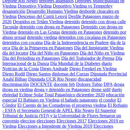
Deporte Río Negro
deportes adaptados
Deportes Municipalidad de
Viedma
Deportivo Viedma
Deportivo Viedma vs Temperley
desaparición
Desarrollo Humano Viedma
desborde cloacales en
Viedma
Descenso del Currú Leuvú
Desfile Patagones marzo de
2026
Despidos en Telám Viedma
detenido
detenido con droga calle
Tucunán
detenido con droga en Patagones
Detenido con droga en
Viedma
detenido en Las Grutas
detenido en Patagones
detenido por
abuso sexual
detenido viedma
detenidos con cocaíana en Patagones
detenidos con cocaina
Día de la Independencia en Pradere
día de la
orca
Día de la Primavera en Patagones
Día del Inmigrante Viedma
día del locutor
Día del Niño en Patagones
Día del Niño en Viedma
Dia del Periodista en Patagones
Día del Trabajador de Prensa
Día
Internacional de la Danza
Día Mundial de la Diabetes
diario
Noticias de la Costa
Diego Andrade
Diego Frenkel en Viedma
Diego Rodil
Diego Santos
diplomas del Curzas
Diputada Provincial
Anahí Bilbao
Diputada UCR Rio Negro
discapacidad
discriminación
DOCENTE
docente feb
Dolores Tubio
DPA
droga
droga en viedma
droga y detenido en Patagones
drone splif
duelo
ebriedad
Eclipse Solar Total Patagónico diciembre 2020
educación
especial
El Bahiano en Viedma
el bañado patagones
el condor
El
Cóndor
El Cuento de las Comadrejas
el progreso viedma
El Refugio
- ESFA
el Secretario General de APEL Río Negro
El Superior
Tribunal de Justicia (STJ) y la Universidad de Flores firmaron un
convenio
eleccion
elecciones
Elecciones 2017
Elecciones 2019 en
Viedma
Elecciones a Intendente de Viedma 2019
Elecciones