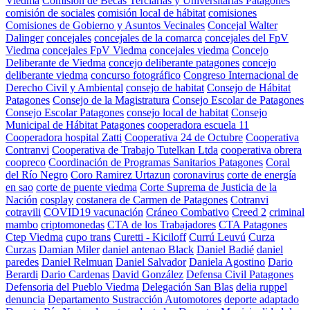
Viedma
Comisión de Becas Terciarias y Universitarias Patagones
comisión de sociales
comisión local de hábitat
comisiones
Comisiones de Gobierno y Asuntos Vecinales
Concejal Walter
Dalinger
concejales
concejales de la comarca
concejales del FpV
Viedma
concejales FpV Viedma
concejales viedma
Concejo
Deliberante de Viedma
concejo deliberante patagones
concejo
deliberante viedma
concurso fotográfico
Congreso Internacional de
Derecho Civil y Ambiental
consejo de habitat
Consejo de Hábitat
Patagones
Consejo de la Magistratura
Consejo Escolar de Patagones
Consejo Escolar Patagones
consejo local de habitat
Consejo
Municipal de Hábitat Patagones
cooperadora escuela 11
Cooperadora hospital Zatti
Cooperativa 24 de Octubre
Cooperativa
Contranvi
Cooperativa de Trabajo Tutelkan Ltda
cooperativa obrera
coopreco
Coordinación de Programas Sanitarios Patagones
Coral
del Río Negro
Coro Ramirez Urtazun
coronavirus
corte de energía
en sao
corte de puente viedma
Corte Suprema de Justicia de la
Nación
cosplay
costanera de Carmen de Patagones
Cotranvi
cotravili
COVID19 vacunación
Cráneo Combativo
Creed 2
criminal
mambo
criptomonedas
CTA de los Trabajadores
CTA Patagones
Ctep Viedma
cupo trans
Curetti - Kiciloff
Currú Leuvú
Curza
Curzas
Damian Miler
daniel antenao Black
Daniel Badié
daniel
paredes
Daniel Relmuan
Daniel Salvador
Daniela Agostino
Dario
Berardi
Dario Cardenas
David González
Defensa Civil Patagones
Defensoria del Pueblo Viedma
Delegación San Blas
delia ruppel
denuncia
Departamento Sustracción Automotores
deporte adaptado