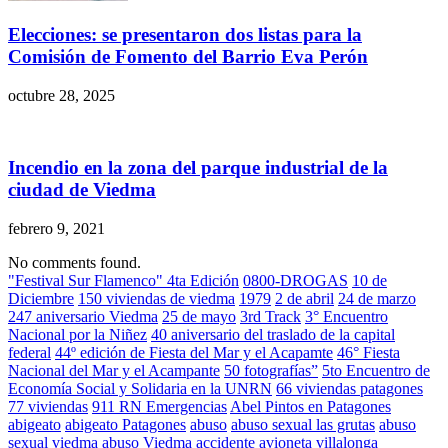
Elecciones: se presentaron dos listas para la
Comisión de Fomento del Barrio Eva Perón
octubre 28, 2025
Incendio en la zona del parque industrial de la
ciudad de Viedma
febrero 9, 2021
No comments found.
"Festival Sur Flamenco" 4ta Edición
0800-DROGAS
10 de
Diciembre
150 viviendas de viedma
1979
2 de abril
24 de marzo
247 aniversario Viedma
25 de mayo
3rd Track
3° Encuentro
Nacional por la Niñez
40 aniversario del traslado de la capital
federal
44º edición de Fiesta del Mar y el Acapamte
46° Fiesta
Nacional del Mar y el Acampante
50 fotografías”
5to Encuentro de
Economía Social y Solidaria en la UNRN
66 viviendas patagones
77 viviendas
911 RN Emergencias
Abel Pintos en Patagones
abigeato
abigeato Patagones
abuso
abuso sexual las grutas
abuso
sexual viedma
abuso Viedma
accidente avioneta villalonga