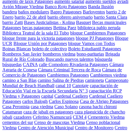
aumento de taxis Patagones
aumento salarial
aumento sueldos
aviadi
Avión Mirage Viedma
Banco Rojo Patagones
Banda Ilusión
bandera
baños modulares
Bapro Patagones
Barloventos
barrio 2 de
Enero
barrio 22 de abril
barrio obrero aniversario
barrio Santa Clara
barrio Zatti
Bases Justicialistas - Kolina
Basquet
Becas municipales
Patagones
becas patagones
Bettina Paez
biblioteca pablo neruda
Biblioteca Teatral de la sala El Tubo
bloque Cambiemos Patagones
bloque frente para la victoria patagones
bloque PJ Patagones
Bloque
UCR
Bloque Unión por Patagones
bloque Vamos con Todos
Boinas Blancas
boleto de colectivo
Boleto Estudiantil Patagones
Bomberos San Javier
bomberos viedma
bono-paritarias
Brigada
Rural de Río Colorado
Buscando nuevos talentos
búsqueda
búsquedas
CAINA
calle Comodoro Rivadavia Patagones
Cámara
Agraria de Conesa
Cámara Criminal Tercera de Roca
Cámara de
Comercio de Patagones
Cambiemos Patagones
Cambiemos viedma
camino a San Blas
camino Salina de Piedras
camioneta
Campeonato
Mundial de Beach Handball
canal 10
Canotaje
capacitación de
Educación Vial en la Escuela Secundaria N° 3
capacitación RCP
Viedma y Patagones
capital
Cardenal Cagliero
Cardenal Cagliero
Patagones
carlos Balogh
Carlos Espinosa
Casa de Abrigo Patagones
Casa Peronista
casa viedma
Caso Solano
casona bachi chironi
Catamaran
caza de jabali en patagones
caza plaguicida de chancho
jabali
cazadores
Ceferino Namuncurá
CEM 4
Cementerio Viedma
cementos del sur
Censo de mascotas Viedma
Censo poblacional
Viedma
Centro de Atención Municipal
Centro de Monitoreo
Centro