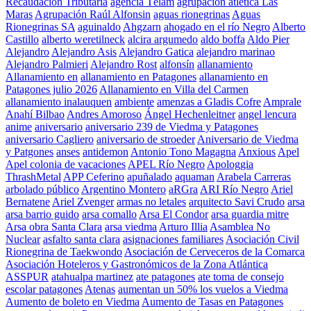
Recaudación Tributaria
agencia Télam
agrupación atletica Las
Maras
Agrupación Raúl Alfonsin
aguas rionegrinas
Aguas
Rionegrinas SA
aguinaldo
Ahgzarn
ahogado en el río Negro
Alberto
Castillo
alberto weretilneck
alcira argumedo
aldo boffa
Aldo Pier
Alejandro
Alejandro Asis
Alejandro Gatica
alejandro marinao
Alejandro Palmieri
Alejandro Rost
alfonsín
allanamiento
Allanamiento en
allanamiento en Patagones
allanamiento en
Patagones julio 2026
Allanamiento en Villa del Carmen
allanamiento inalauquen
ambiente
amenzas a Gladis Cofre
Amprale
Anahí Bilbao
Andres Amoroso
Ángel Hechenleitner
angel lencura
anime
aniversario
aniversario 239 de Viedma y Patagones
aniversario Cagliero
aniversario de stroeder
Aniversario de Viedma
y Patgones
anses
antidemon
Antonio Tono Magagna
Anxious
Apel
Apel colonia de vacaciones
APEL Río Negro
Apologgia
ThrashMetal
APP Ceferino
apuñalado
aquaman
Arabela Carreras
arbolado público
Argentino Montero
aRGra
ARI Río Negro
Ariel
Bernatene
Ariel Zvenger
armas no letales
arquitecto Savi Crudo
arsa
arsa barrio guido
arsa comallo
Arsa El Condor
arsa guardia mitre
Arsa obra Santa Clara
arsa viedma
Arturo Illia
Asamblea No
Nuclear
asfalto santa clara
asignaciones familiares
Asociación Civil
Rionegrina de Taekwondo
Asociación de Cerveceros de la Comarca
Asociación Hoteleros y Gastronómicos de la Zona Atlántica
ASSPUR
atahualpa martinez
ate patagones
ate toma de consejo
escolar patagones
Atenas
aumentan un 50% los vuelos a Viedma
Aumento de boleto en Viedma
Aumento de Tasas en Patagones