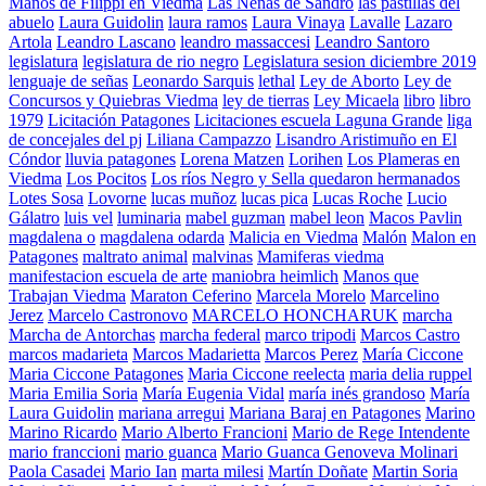
Manos de Filippi en Viedma
Las Nenas de Sandro
las pastillas del
abuelo
Laura Guidolin
laura ramos
Laura Vinaya
Lavalle
Lazaro
Artola
Leandro Lascano
leandro massaccesi
Leandro Santoro
legislatura
legislatura de rio negro
Legislatura sesion diciembre 2019
lenguaje de señas
Leonardo Sarquis
lethal
Ley de Aborto
Ley de
Concursos y Quiebras Viedma
ley de tierras
Ley Micaela
libro
libro
1979
Licitación Patagones
Licitaciones escuela Laguna Grande
liga
de concejales del pj
Liliana Campazzo
Lisandro Aristimuño en El
Cóndor
lluvia patagones
Lorena Matzen
Lorihen
Los Plameras en
Viedma
Los Pocitos
Los ríos Negro y Sella quedaron hermanados
Lotes Sosa
Lovorne
lucas muñoz
lucas pica
Lucas Roche
Lucio
Gálatro
luis vel
luminaria
mabel guzman
mabel leon
Macos Pavlin
magdalena o
magdalena odarda
Malicia en Viedma
Malón
Malon en
Patagones
maltrato animal
malvinas
Mamiferas viedma
manifestacion escuela de arte
maniobra heimlich
Manos que
Trabajan Viedma
Maraton Ceferino
Marcela Morelo
Marcelino
Jerez
Marcelo Castronovo
MARCELO HONCHARUK
marcha
Marcha de Antorchas
marcha federal
marco tripodi
Marcos Castro
marcos madarieta
Marcos Madarietta
Marcos Perez
María Ciccone
Maria Ciccone Patagones
Maria Ciccone reelecta
maria delia ruppel
Maria Emilia Soria
María Eugenia Vidal
maría inés grandoso
María
Laura Guidolin
mariana arregui
Mariana Baraj en Patagones
Marino
Marino Ricardo
Mario Alberto Francioni
Mario de Rege Intendente
mario franccioni
mario guanca
Mario Guanca Genoveva Molinari
Paola Casadei
Mario Ian
marta milesi
Martín Doñate
Martin Soria