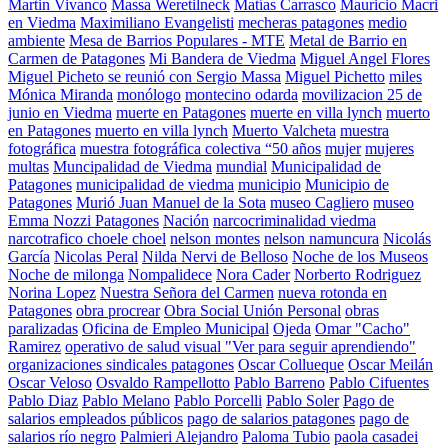
Martin Vivanco
Massa Weretilneck
Matías Carrasco
Mauricio Macri
en Viedma
Maximiliano Evangelisti
mecheras patagones
medio
ambiente
Mesa de Barrios Populares - MTE
Metal de Barrio en
Carmen de Patagones
Mi Bandera de Viedma
Miguel Angel Flores
Miguel Picheto se reunió con Sergio Massa
Miguel Pichetto
miles
Mónica Miranda
monólogo
montecino odarda
movilizacion 25 de
junio en Viedma
muerte en Patagones
muerte en villa lynch
muerto
en Patagones
muerto en villa lynch
Muerto Valcheta
muestra
fotográfica
muestra fotográfica colectiva “50 años
mujer
mujeres
multas
Muncipalidad de Viedma
mundial
Municipalidad de
Patagones
municipalidad de viedma
municipio
Municipio de
Patagones
Murió Juan Manuel de la Sota
museo Cagliero
museo
Emma Nozzi Patagones
Nación
narcocriminalidad viedma
narcotrafico choele choel
nelson montes
nelson namuncura
Nicolás
García
Nicolas Peral
Nilda Nervi de Belloso
Noche de los Museos
Noche de milonga
Nompalidece
Nora Cader
Norberto Rodriguez
Norina Lopez
Nuestra Señora del Carmen
nueva rotonda en
Patagones
obra procrear
Obra Social Unión Personal
obras
paralizadas
Oficina de Empleo Municipal
Ojeda
Omar "Cacho"
Ramirez
operativo de salud visual "Ver para seguir aprendiendo"
organizaciones sindicales patagones
Oscar Collueque
Oscar Meilán
Oscar Veloso
Osvaldo Rampellotto
Pablo Barreno
Pablo Cifuentes
Pablo Diaz
Pablo Melano
Pablo Porcelli
Pablo Soler
Pago de
salarios empleados públicos
pago de salarios patagones
pago de
salarios río negro
Palmieri Alejandro
Paloma Tubio
paola casadei