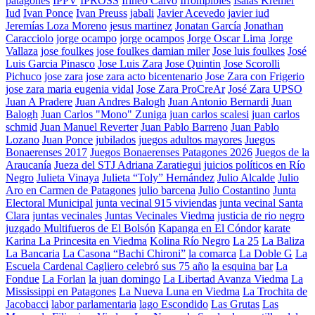
patagones
IPPV
IPROSS
Irineo Calvo
Irrompibles
Isaías Kremer
Iud
Ivan Ponce
Ivan Preuss
jabali
Javier Acevedo
javier iud
Jeremías Loza Moreno
jesus martinez
Jonatan García
Jonathan
Caracciolo
jorge ocampo
jorge ocampos
Jorge Oscar Lima
Jorge
Vallaza
jose foulkes
jose foulkes damian miler
Jose luis foulkes
José
Luis Garcia Pinasco
Jose Luis Zara
Jose Quintin
Jose Scorolli
Pichuco
jose zara
jose zara acto bicentenario
Jose Zara con Frigerio
jose zara maria eugenia vidal
Jose Zara ProCreAr
José Zara UPSO
Juan A Pradere
Juan Andres Balogh
Juan Antonio Bernardi
Juan
Balogh
Juan Carlos "Mono" Zuniga
juan carlos scalesi
juan carlos
schmid
Juan Manuel Reverter
Juan Pablo Barreno
Juan Pablo
Lozano
Juan Ponce
jubilados
juegos adultos mayores
Juegos
Bonaerenses 2017
Juegos Bonaerenses Patagones 2026
Juegos de la
Araucanía
Jueza del STJ Adriana Zaratiegui
juicios políticos en Río
Negro
Julieta Vinaya
Julieta “Toly” Hernández
Julio Alcalde
Julio
Aro en Carmen de Patagones
julio barcena
Julio Costantino
Junta
Electoral Municipal
junta vecinal 915 viviendas
junta vecinal Santa
Clara
juntas vecinales
Juntas Vecinales Viedma
justicia de rio negro
juzgado Multifueros de El Bolsón
Kapanga en El Cóndor
karate
Karina La Princesita en Viedma
Kolina Río Negro
La 25
La Baliza
La Bancaria
La Casona “Bachi Chironi”
la comarca
La Doble G
La
Escuela Cardenal Cagliero celebró sus 75 año
la esquina bar
La
Fondue
La Forlan
la juan domingo
La Libertad Avanza Viedma
La
Mississippi en Patagones
La Nueva Luna en Viedma
La Trochita de
Jacobacci
labor parlamentaria
lago Escondido
Las Grutas
Las