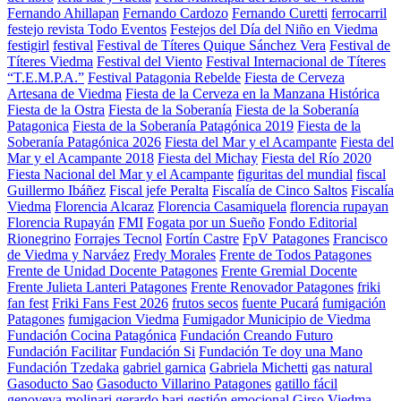
Fernando Ahillapan
Fernando Cardozo
Fernando Curetti
ferrocarril
festejo revista Todo Eventos
Festejos del Día del Niño en Viedma
festigirl
festival
Festival de Títeres Quique Sánchez Vera
Festival de
Títeres Viedma
Festival del Viento
Festival Internacional de Títeres
“T.E.M.P.A.”
Festival Patagonia Rebelde
Fiesta de Cerveza
Artesana de Viedma
Fiesta de la Cerveza en la Manzana Histórica
Fiesta de la Ostra
Fiesta de la Soberanía
Fiesta de la Soberanía
Patagonica
Fiesta de la Soberanía Patagónica 2019
Fiesta de la
Soberanía Patagónica 2026
Fiesta del Mar y el Acampante
Fiesta del
Mar y el Acampante 2018
Fiesta del Michay
Fiesta del Río 2020
Fiesta Nacional del Mar y el Acampante
figuritas del mundial
fiscal
Guillermo Ibáñez
Fiscal jefe Peralta
Fiscalía de Cinco Saltos
Fiscalía
Viedma
Florencia Alcaraz
Florencia Casamiquela
florencia rupayan
Florencia Rupayán
FMI
Fogata por un Sueño
Fondo Editorial
Rionegrino
Forrajes Tecnol
Fortín Castre
FpV Patagones
Francisco
de Viedma y Narváez
Fredy Morales
Frente de Todos Patagones
Frente de Unidad Docente Patagones
Frente Gremial Docente
Frente Julieta Lanteri Patagones
Frente Renovador Patagones
friki
fan fest
Friki Fans Fest 2026
frutos secos
fuente Pucará
fumigación
Patagones
fumigacion Viedma
Fumigador Municipio de Viedma
Fundación Cocina Patagónica
Fundación Creando Futuro
Fundación Facilitar
Fundación Si
Fundación Te doy una Mano
Fundación Tzedaka
gabriel garnica
Gabriela Michetti
gas natural
Gasoducto Sao
Gasoducto Villarino Patagones
gatillo fácil
genoveva molinari
gerardo bari
gestión emocional
Girso Viedma