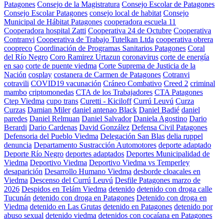
Patagones
Consejo de la Magistratura
Consejo Escolar de Patagones
Consejo Escolar Patagones
consejo local de habitat
Consejo
Municipal de Hábitat Patagones
cooperadora escuela 11
Cooperadora hospital Zatti
Cooperativa 24 de Octubre
Cooperativa
Contranvi
Cooperativa de Trabajo Tutelkan Ltda
cooperativa obrera
coopreco
Coordinación de Programas Sanitarios Patagones
Coral
del Río Negro
Coro Ramirez Urtazun
coronavirus
corte de energía
en sao
corte de puente viedma
Corte Suprema de Justicia de la
Nación
cosplay
costanera de Carmen de Patagones
Cotranvi
cotravili
COVID19 vacunación
Cráneo Combativo
Creed 2
criminal
mambo
criptomonedas
CTA de los Trabajadores
CTA Patagones
Ctep Viedma
cupo trans
Curetti - Kiciloff
Currú Leuvú
Curza
Curzas
Damian Miler
daniel antenao Black
Daniel Badié
daniel
paredes
Daniel Relmuan
Daniel Salvador
Daniela Agostino
Dario
Berardi
Dario Cardenas
David González
Defensa Civil Patagones
Defensoria del Pueblo Viedma
Delegación San Blas
delia ruppel
denuncia
Departamento Sustracción Automotores
deporte adaptado
Deporte Río Negro
deportes adaptados
Deportes Municipalidad de
Viedma
Deportivo Viedma
Deportivo Viedma vs Temperley
desaparición
Desarrollo Humano Viedma
desborde cloacales en
Viedma
Descenso del Currú Leuvú
Desfile Patagones marzo de
2026
Despidos en Telám Viedma
detenido
detenido con droga calle
Tucunán
detenido con droga en Patagones
Detenido con droga en
Viedma
detenido en Las Grutas
detenido en Patagones
detenido por
abuso sexual
detenido viedma
detenidos con cocaíana en Patagones