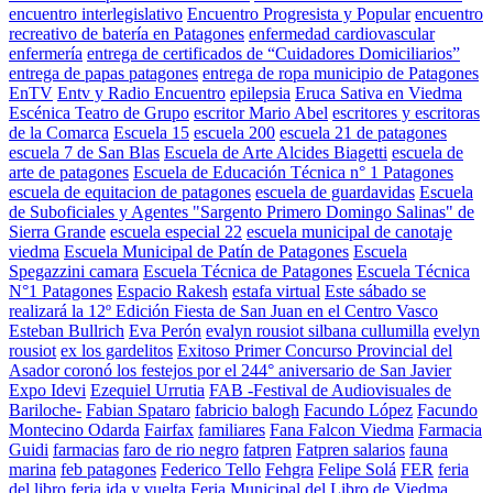
encuentro interlegislativo
Encuentro Progresista y Popular
encuentro
recreativo de batería en Patagones
enfermedad cardiovascular
enfermería
entrega de certificados de “Cuidadores Domiciliarios”
entrega de papas patagones
entrega de ropa municipio de Patagones
EnTV
Entv y Radio Encuentro
epilepsia
Eruca Sativa en Viedma
Escénica Teatro de Grupo
escritor Mario Abel
escritores y escritoras
de la Comarca
Escuela 15
escuela 200
escuela 21 de patagones
escuela 7 de San Blas
Escuela de Arte Alcides Biagetti
escuela de
arte de patagones
Escuela de Educación Técnica n° 1 Patagones
escuela de equitacion de patagones
escuela de guardavidas
Escuela
de Suboficiales y Agentes "Sargento Primero Domingo Salinas" de
Sierra Grande
escuela especial 22
escuela municipal de canotaje
viedma
Escuela Municipal de Patín de Patagones
Escuela
Spegazzini camara
Escuela Técnica de Patagones
Escuela Técnica
N°1 Patagones
Espacio Rakesh
estafa virtual
Este sábado se
realizará la 12º Edición Fiesta de San Juan en el Centro Vasco
Esteban Bullrich
Eva Perón
evalyn rousiot silbana cullumilla
evelyn
rousiot
ex los gardelitos
Exitoso Primer Concurso Provincial del
Asador coronó los festejos por el 244° aniversario de San Javier
Expo Idevi
Ezequiel Urrutia
FAB -Festival de Audiovisuales de
Bariloche-
Fabian Spataro
fabricio balogh
Facundo López
Facundo
Montecino Odarda
Fairfax
familiares
Fana Falcon Viedma
Farmacia
Guidi
farmacias
faro de rio negro
fatpren
Fatpren salarios
fauna
marina
feb patagones
Federico Tello
Fehgra
Felipe Solá
FER
feria
del libro
feria ida y vuelta
Feria Municipal del Libro de Viedma