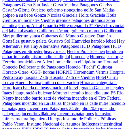
Patagones
Girsu San Javier
Girsu Viedma Patagones
Gladys
Castaño
Gloria Ovejero
gobierno rionegrino
golfo San Matías
golpeo a su bebe
Gonza Nicolas
Graciela Holtz
Graciela Hotlz
gremios municipales Viedma
gremios patagones
gremios zona
atlantica
Grupo Astral
Guardia Mitre prepara la 3° Fiesta Provincial
del jabalí al asador
Guillermo Jócano
guillermo moreno
Guillermo
Skrt
guillermo yanca
Guitarras del Mundo
Gustavo Damián
González
gustavo paleta
Gustavo Sol
Hamvides
haroldo lebed
Hay
Alternativa Pat
Hay Alternativa Patagones
HCD Patagones
HCD
Patagones en Stroeder
heavy metal
Hector Pipi Telechea
herido en
el barrio lavalle
historia clínica digital
homenaje
Homenaje a Jorge
Ferreira
homicidio en Allen
homicidio en el hipódromo
Honorable
Concejo Deliberante de Patagones
Horacio "Pechi" Quiroga
Horacio Otero -CGT-
horcas
HORNE
Horrendum Vermis
Hospital
Pedro Ecay
hospital Zatti
Hospital Zatti de Viedma
Hotel Currú
Leuvú
Huerta Fatima
huillín conservación
Huracan categoria 5
Ícaro
Icaro banda de heavy nacional
idevi
Ignacio Galeano
ilegales
Inaes
Inauguración bulevar Moreno
incendio
incendio auto PS Río
Negro
incendio barrio zatti de viedma
incendio en el Tiro Federal
Patagones
incendio en La Baliza
Incendio en la calle mitre
incendio
en patagones
Incendio en Patagones 24 de julio 2026
incendio
patagones
incendio villalonga
incendios patagones
inclusión
infraestructura
Ingeniero Huergo
Instituto de Políticas Públicas
Pablo Verani
Instituto Nacional de Asuntos Indígenas
intersindical