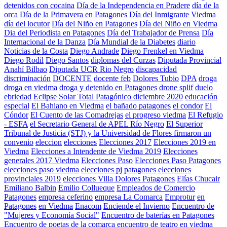
detenidos con cocaina
Día de la Independencia en Pradere
día de la
orca
Día de la Primavera en Patagones
Día del Inmigrante Viedma
día del locutor
Día del Niño en Patagones
Día del Niño en Viedma
Dia del Periodista en Patagones
Día del Trabajador de Prensa
Día
Internacional de la Danza
Día Mundial de la Diabetes
diario
Noticias de la Costa
Diego Andrade
Diego Frenkel en Viedma
Diego Rodil
Diego Santos
diplomas del Curzas
Diputada Provincial
Anahí Bilbao
Diputada UCR Rio Negro
discapacidad
discriminación
DOCENTE
docente feb
Dolores Tubio
DPA
droga
droga en viedma
droga y detenido en Patagones
drone splif
duelo
ebriedad
Eclipse Solar Total Patagónico diciembre 2020
educación
especial
El Bahiano en Viedma
el bañado patagones
el condor
El
Cóndor
El Cuento de las Comadrejas
el progreso viedma
El Refugio
- ESFA
el Secretario General de APEL Río Negro
El Superior
Tribunal de Justicia (STJ) y la Universidad de Flores firmaron un
convenio
eleccion
elecciones
Elecciones 2017
Elecciones 2019 en
Viedma
Elecciones a Intendente de Viedma 2019
Elecciones
generales 2017 Viedma
Elecciones Paso
Elecciones Paso Patagones
elecciones paso viedma
elecciones pj patagones
elecciones
provinciales 2019
elecciones Villa Dolores Patagones
Elías Chucair
Emiliano Balbin
Emilio Collueque
Empleados de Comercio
Patagones
empresa ceferino
empresa La Comarca
Emprotur
en
Patagones
en Viedma
Enacom
Enciende el Invierno
Encuentro de
"Mujeres y Economía Social"
Encuentro de baterías en Patagones
Encuentro de poetas de la comarca
encuentro de teatro en viedma