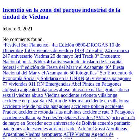
Incendio en la zona del parque industrial de la
ciudad de Viedma
febrero 9, 2021
No comments found.
"Festival Sur Flamenco" 4ta Edición
0800-DROGAS
10 de
Diciembre
150 viviendas de viedma
1979
2 de abril
24 de marzo
247 aniversario Viedma
25 de mayo
3rd Track
3° Encuentro
Nacional por la Niñez
40 aniversario del traslado de la capital
federal
44º edición de Fiesta del Mar y el Acapamte
46° Fiesta
Nacional del Mar y el Acampante
50 fotografías”
5to Encuentro de
Economía Social y Solidaria en la UNRN
66 viviendas patagones
77 viviendas
911 RN Emergencias
Abel Pintos en Patagones
abigeato
abigeato Patagones
abuso
abuso sexual las grutas
abuso
sexual viedma
abuso Viedma
accidente avioneta villalonga
accidente en plaza San Martin de Viedma
accidente en villalonga
accidente jefe de policia patagones
accidente policia
accidente
Pradere
accidente rotonda islas malvinas
accidente ruta 3 Patagones
accidente villalonga
Aceites Vegetales Usados (AVU’s)
acto
acto 25
de mayo en Stroeder
acto aniversario de Bolivia
acuerdo paritario
patagones
adolescentes
adrian casadei
Adrián Grassi
Aerolíneas
Argentinas Viedma
aeropuerto
AFIP Viedma
Agencia de