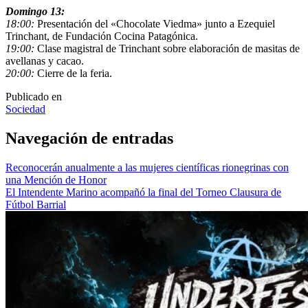
Domingo 13:
18:00:
Presentación del «Chocolate Viedma» junto a Ezequiel
Trinchant, de Fundación Cocina Patagónica.
19:00:
Clase magistral de Trinchant sobre elaboración de masitas de
avellanas y cacao.
20:00:
Cierre de la feria.
Publicado en
Sociedad
Navegación de entradas
Reconocerán anualmente a las mujeres científicas rionegrinas con
una Mención de Honor
El Intendente Marino acompañó la final del Torneo Clausura de
Fútbol Barrial