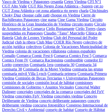
Vasco de Viedma y Patagones
cesantía
Cetep Viedma
CFI N°1
CGT Alto Valle
CGT Río Negro Zona Atlántica - Supren
cgt zo
CGT Zona Atlántica
cgt zona atlantica rio negro
charla
Chichinales
Choky Diaz
choque calle zatti
choque en Viedma
Cierre de
Bachilleratos Patagones
cine gama
Cine Gama Viedma
Circuito
Histórico de la Gran Inundación de Viedma
circuito teatro
Círculo
de Arqueros de la Comarca
Cirilo Bustamante
Cirilo Torres
clases
suspendidas en Patagones
Claudio "Tano" Marciello
Clínica de
Batería
Club de Leones Viedma
Club del Personal del Poder
Judicial
club la ribera
Club Mau
COER Río Negro
colectivo de
acción jurídica
colectivos
Colonia de Vacaciones Municipalidad de
Viedma
colonia de vacaciones villalonga
colonos españoles
Comallo
Comarca Comic Fest 6
Comarca Comics Fest 5
Comarca
Comics Feste IV
Comarca Racinguista
combustible
comedor El
Lorito
comercios
Comisaría 1era
comisaria 30
Comisaria 34
comisaria 38
Comisaría de la Mujer Viedma
comisaria las grutas
comisaría móvil Villa Lynch
Comisaría primera
Comisaria Primera
Viedma
Comisión de Becas Terciarias y Universitarias Patagones
comisión de sociales
comisión local de hábitat
comisiones
Comisiones de Gobierno y Asuntos Vecinales
Concejal Walter
Dalinger
concejales
concejales de la comarca
concejales del FpV
Viedma
concejales FpV Viedma
concejales viedma
Concejo
Deliberante de Viedma
concejo deliberante patagones
concejo
deliberante viedma
concurso fotográfico
Congreso Internacional de
Derecho Civil y Ambiental
consejo de habitat
Consejo de Hábitat