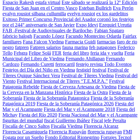
Espacio Rakesh
estafa virtual
Este sábado se realizará la 12º Edición
Fiesta de San Juan en el Centro Vasco
Esteban Bullrich
Eva Perón
evalyn rousiot silbana cullumilla
evelyn rousiot
ex los gardelitos
Exitoso Primer Concurso Provincial del Asador coronó los festejos
por el 244° aniversario de San Javier
Expo Idevi
Ezequiel Urrutia
FAB -Festival de Audiovisuales de Bariloche-
Fabian Spataro
fabricio balogh
Facundo López
Facundo Montecino Odarda
Fairfax
familiares
Fana Falcon Viedma
Farmacia Guidi
farmacias
faro de rio
negro
fatpren
Fatpren salarios
fauna marina
feb patagones
Federico
Tello
Fehgra
Felipe Solá
FER
feria del libro
feria ida y vuelta
Feria
Municipal del Libro de Viedma
Fernando Ahillapan
Fernando
Cardozo
Fernando Curetti
ferrocarril
festejo revista Todo Eventos
Festejos del Día del Niño en Viedma
festigirl
festival
Festival de
Títeres Quique Sánchez Vera
Festival de Títeres Viedma
Festival del
Viento
Festival Internacional de Títeres “T.E.M.P.A.”
Festival
Patagonia Rebelde
Fiesta de Cerveza Artesana de Viedma
Fiesta de
la Cerveza en la Manzana Histórica
Fiesta de la Ostra
Fiesta de la
Soberanía
Fiesta de la Soberanía Patagonica
Fiesta de la Soberanía
Patagónica 2019
Fiesta de la Soberanía Patagónica 2026
Fiesta del
Mar y el Acampante
Fiesta del Mar y el Acampante 2018
Fiesta del
Michay
Fiesta del Río 2020
Fiesta Nacional del Mar y el Acampante
figuritas del mundial
fiscal Guillermo Ibáñez
Fiscal jefe Peralta
Fiscalía de Cinco Saltos
Fiscalía Viedma
Florencia Alcaraz
Florencia Casamiquela
Florencia Rupayán
florencia rupayan
FMI
Fogata por un Sueño
Fondo Editorial Rionegrino
Forrajes Tecnol