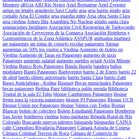
Montero
aRGra
ARI Río Negro
Ariel Bernatene
Ariel Zvenger
armas no letales
arquitecto Savi Crudo
arsa
arsa barrio guido
arsa
comallo
Arsa El Condor
arsa guardia mitre
Arsa obra Santa Clara
arsa viedma
Arturo Illia
Asamblea No Nuclear
asfalto santa clara
asignaciones familiares
Asociación Civil Rionegrina de Taekwondo
Asociación de Cerveceros de la Comarca
Asociación Hoteleros y
Gastronómicos de la Zona Atlántica
ASSPUR
atahualpa martinez
ate patagones
ate toma de consejo escolar patagones
Atenas
aumentan un 50% los vuelos a Viedma
Aumento de boleto en
Viedma
Aumento de Tasas en Patagones
aumento de taxis
Patagones
aumento salarial
aumento sueldos
aviadi
Avión Mirage
Viedma
Banco Rojo Patagones
Banda Ilusión
bandera
baños
modulares
Bapro Patagones
Barloventos
barrio 2 de Enero
barrio 22
de abril
barrio obrero aniversario
barrio Santa Clara
barrio Zatti
Bases Justicialistas - Kolina
Basquet
Becas municipales Patagones
becas patagones
Bettina Paez
biblioteca pablo neruda
Biblioteca
Teatral de la sala El Tubo
bloque Cambiemos Patagones
bloque
frente para la victoria patagones
bloque PJ Patagones
Bloque UCR
Bloque Unión por Patagones
bloque Vamos con Todos
Boinas
Blancas
boleto de colectivo
Boleto Estudiantil Patagones
Bomberos
San Javier
bomberos viedma
bono-paritarias
Brigada Rural de Río
Colorado
Buscando nuevos talentos
búsqueda
búsquedas
CAINA
calle Comodoro Rivadavia Patagones
Cámara Agraria de Conesa
Cámara Criminal Tercera de Roca
Cámara de Comercio de
Patagones
Cambiemos Patagones
Cambiemos viedma
camino a San