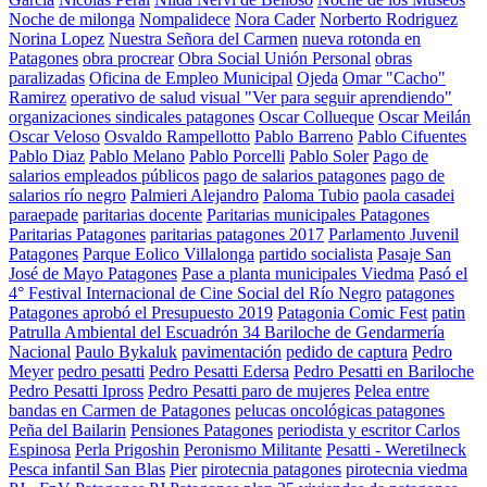
Noche de milonga
Nompalidece
Nora Cader
Norberto Rodriguez
Norina Lopez
Nuestra Señora del Carmen
nueva rotonda en
Patagones
obra procrear
Obra Social Unión Personal
obras
paralizadas
Oficina de Empleo Municipal
Ojeda
Omar "Cacho"
Ramirez
operativo de salud visual "Ver para seguir aprendiendo"
organizaciones sindicales patagones
Oscar Collueque
Oscar Meilán
Oscar Veloso
Osvaldo Rampellotto
Pablo Barreno
Pablo Cifuentes
Pablo Diaz
Pablo Melano
Pablo Porcelli
Pablo Soler
Pago de
salarios empleados públicos
pago de salarios patagones
pago de
salarios río negro
Palmieri Alejandro
Paloma Tubio
paola casadei
paraepade
paritarias docente
Paritarias municipales Patagones
Paritarias Patagones
paritarias patagones 2017
Parlamento Juvenil
Patagones
Parque Eolico Villalonga
partido socialista
Pasaje San
José de Mayo Patagones
Pase a planta municipales Viedma
Pasó el
4° Festival Internacional de Cine Social del Río Negro
patagones
Patagones aprobó el Presupuesto 2019
Patagonia Comic Fest
patin
Patrulla Ambiental del Escuadrón 34 Bariloche de Gendarmería
Nacional
Paulo Bykaluk
pavimentación
pedido de captura
Pedro
Meyer
pedro pesatti
Pedro Pesatti Edersa
Pedro Pesatti en Bariloche
Pedro Pesatti Ipross
Pedro Pesatti paro de mujeres
Pelea entre
bandas en Carmen de Patagones
pelucas oncológicas patagones
Peña del Bailarin
Pensiones Patagones
periodista y escritor Carlos
Espinosa
Perla Prigoshin
Peronismo Militante
Pesatti - Weretilneck
Pesca infantil San Blas
Pier
pirotecnia patagones
pirotecnia viedma