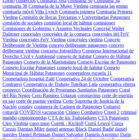
Lorito
comercios
Comisaría 1era
comisaria 30
Comisaria 34
comisaria 38
Comisaría de la Mujer Viedma
comisaria las grutas
comisaría móvil Villa Lynch
Comisaría primera
Comisaria Primera
Viedma
Comisión de Becas Terciarias y Universitarias Patagones
comisión de sociales
comisión local de hábitat
comisiones
Comisiones de Gobierno y Asuntos Vecinales
Concejal Walter
Dalinger
concejales
concejales de la comarca
concejales del FpV
Viedma
concejales FpV Viedma
concejales viedma
Concejo
Deliberante de Viedma
concejo deliberante patagones
concejo
deliberante viedma
concurso fotográfico
Congreso Internacional de
Derecho Civil y Ambiental
consejo de habitat
Consejo de Hábitat
Patagones
Consejo de la Magistratura
Consejo Escolar de Patagones
Consejo Escolar Patagones
consejo local de habitat
Consejo
Municipal de Hábitat Patagones
cooperadora escuela 11
Cooperadora hospital Zatti
Cooperativa 24 de Octubre
Cooperativa
Contranvi
Cooperativa de Trabajo Tutelkan Ltda
cooperativa obrera
coopreco
Coordinación de Programas Sanitarios Patagones
Coral
del Río Negro
Coro Ramirez Urtazun
coronavirus
corte de energía
en sao
corte de puente viedma
Corte Suprema de Justicia de la
Nación
cosplay
costanera de Carmen de Patagones
Cotranvi
cotravili
COVID19 vacunación
Cráneo Combativo
Creed 2
criminal
mambo
criptomonedas
CTA de los Trabajadores
CTA Patagones
Ctep Viedma
cupo trans
Curetti - Kiciloff
Currú Leuvú
Curza
Curzas
Damian Miler
daniel antenao Black
Daniel Badié
daniel
paredes
Daniel Relmuan
Daniel Salvador
Daniela Agostino
Dario