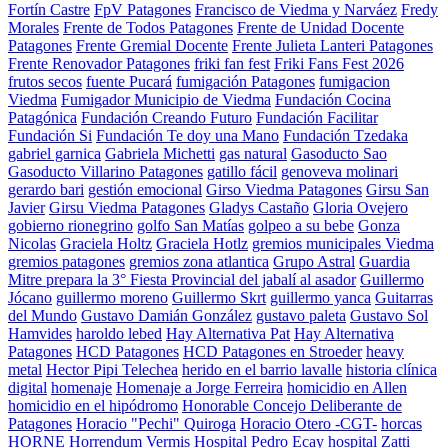
Fortín Castre
FpV Patagones
Francisco de Viedma y Narváez
Fredy
Morales
Frente de Todos Patagones
Frente de Unidad Docente
Patagones
Frente Gremial Docente
Frente Julieta Lanteri Patagones
Frente Renovador Patagones
friki fan fest
Friki Fans Fest 2026
frutos secos
fuente Pucará
fumigación Patagones
fumigacion
Viedma
Fumigador Municipio de Viedma
Fundación Cocina
Patagónica
Fundación Creando Futuro
Fundación Facilitar
Fundación Si
Fundación Te doy una Mano
Fundación Tzedaka
gabriel garnica
Gabriela Michetti
gas natural
Gasoducto Sao
Gasoducto Villarino Patagones
gatillo fácil
genoveva molinari
gerardo bari
gestión emocional
Girso Viedma Patagones
Girsu San
Javier
Girsu Viedma Patagones
Gladys Castaño
Gloria Ovejero
gobierno rionegrino
golfo San Matías
golpeo a su bebe
Gonza
Nicolas
Graciela Holtz
Graciela Hotlz
gremios municipales Viedma
gremios patagones
gremios zona atlantica
Grupo Astral
Guardia
Mitre prepara la 3° Fiesta Provincial del jabalí al asador
Guillermo
Jócano
guillermo moreno
Guillermo Skrt
guillermo yanca
Guitarras
del Mundo
Gustavo Damián González
gustavo paleta
Gustavo Sol
Hamvides
haroldo lebed
Hay Alternativa Pat
Hay Alternativa
Patagones
HCD Patagones
HCD Patagones en Stroeder
heavy
metal
Hector Pipi Telechea
herido en el barrio lavalle
historia clínica
digital
homenaje
Homenaje a Jorge Ferreira
homicidio en Allen
homicidio en el hipódromo
Honorable Concejo Deliberante de
Patagones
Horacio "Pechi" Quiroga
Horacio Otero -CGT-
horcas
HORNE
Horrendum Vermis
Hospital Pedro Ecay
hospital Zatti