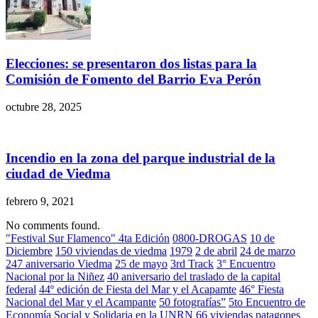
Elecciones: se presentaron dos listas para la
Comisión de Fomento del Barrio Eva Perón
octubre 28, 2025
Incendio en la zona del parque industrial de la
ciudad de Viedma
febrero 9, 2021
No comments found.
"Festival Sur Flamenco" 4ta Edición
0800-DROGAS
10 de
Diciembre
150 viviendas de viedma
1979
2 de abril
24 de marzo
247 aniversario Viedma
25 de mayo
3rd Track
3° Encuentro
Nacional por la Niñez
40 aniversario del traslado de la capital
federal
44º edición de Fiesta del Mar y el Acapamte
46° Fiesta
Nacional del Mar y el Acampante
50 fotografías”
5to Encuentro de
Economía Social y Solidaria en la UNRN
66 viviendas patagones