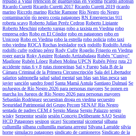
repudio a Vidal
retención de guardavidas en Viedma
ricardo alfonsin
Ricardo Curetti
Ricardo Curetti 2017
Ricardo Curetti 2019
ricardo
marino
Riccrdo marino
Richie Ramone
Río Negro
río Negro
contaminación
río negro costa patagones
RN Emergencias 911
roberta scavo
Roberto Julían Peréz Cedron
Roberto Lipiante
Roberto Meschini
roberto vargas
robo a taxista en Viedma
robo
empresa edes
Robo en El Cóndor
robo en patagones
robo en
Unicoop
Robo en Viedma
robo la estrella
robo policia
robo taxi
robo viedma
ROCA
Rochas legislador
rock
rodolfo
Rodolfo Artola
rodolfo cufre
rodrigo pérez
Rody Cufre
Rogelio Frigerio en Viedma
roger garcia
Roky Aguirre
Rolando Arrizabalaga
Rubén "Cuniyo"
Maglione
Rubén López
Ruben Molina UPCN
Rubén Pérez
ruta 23
accidente
rutas 6 y 8
rutas rionegrinas
Sal y Fuego
Sala B de la
Cámara Criminal de la Primera Circunscripción
Sala del Libertador
salarios
salmonella
salud
salud mental
san blas
san blas pesca
san
javier
sanción
sandro fogel
Santa Mamá Antula
Santiago Dalmaú
Se
poJuegos de Río Negro 2026 para personas mayores
Se ponen en
marcha los Juegos de Río Negro 2026 para personas mayores
Sebastián Rodriguez
secuestran droga en viedma
secuestro
Seguridad Patrimonial del Grupo Pecom
SENAF Río Negro
sentada de padres CEM 4
Sergio Massa
Sergio Palazzo
sergio
wisky
Serpentor
sesión
sesión Concejo Deliberante SAO
Sesión
HCD Patagones
sesipon
sicavi
Sicomental
sicometal
silbana
cullumilla
silbana cullumilla mariana arregui
Silvana Larralde
silvia
horne
simulacro patagones
sindicato de camioneros
Sindicato de la