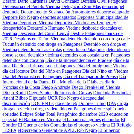
Berardi
Dario Cardenas
David González
Defensa Civil Patagones
Defensoria del Pueblo Viedma
Delegación San Blas
delia ruppel
denuncia
Departamento Sustracción Automotores
deporte adaptado
Deporte Río Negro
deportes adaptados
Deportes Municipalidad de
Viedma
Deportivo Viedma
Deportivo Viedma vs Temperley
desaparición
Desarrollo Humano Viedma
desborde cloacales en
Viedma
Descenso del Currú Leuvú
Desfile Patagones marzo de
2026
Despidos en Telám Viedma
detenido
detenido con droga calle
Tucunán
detenido con droga en Patagones
Detenido con droga en
Viedma
detenido en Las Grutas
detenido en Patagones
detenido por
abuso sexual
detenido viedma
detenidos con cocaíana en Patagones
detenidos con cocaina
Día de la Independencia en Pradere
día de la
orca
Día de la Primavera en Patagones
Día del Inmigrante Viedma
día del locutor
Día del Niño en Patagones
Día del Niño en Viedma
Dia del Periodista en Patagones
Día del Trabajador de Prensa
Día
Internacional de la Danza
Día Mundial de la Diabetes
diario
Noticias de la Costa
Diego Andrade
Diego Frenkel en Viedma
Diego Rodil
Diego Santos
diplomas del Curzas
Diputada Provincial
Anahí Bilbao
Diputada UCR Rio Negro
discapacidad
discriminación
DOCENTE
docente feb
Dolores Tubio
DPA
droga
droga en viedma
droga y detenido en Patagones
drone splif
duelo
ebriedad
Eclipse Solar Total Patagónico diciembre 2020
educación
especial
El Bahiano en Viedma
el bañado patagones
el condor
El
Cóndor
El Cuento de las Comadrejas
el progreso viedma
El Refugio
- ESFA
el Secretario General de APEL Río Negro
El Superior