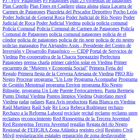
PJ - FpV Patagones
PJ Patagones
plan 25 viviendas de patagones
Plan Castello
Plan Fines en Cagliero
plaza alsina
plaza Lacarra de
Carmen de Patagones
Plazoleta del Pescador Deportivo
Pocho León
Poder Judicial de General Roca
Poder Judicial de Río Negro
Poder
Judicial de Roca
Poder Judicial Viedma
policía
policia comunal
Policía Comunal
Policia Comunal de Carmen de Patagones
Policía
Comunal de Patagones
policia comunal patagones
policia de el
cóndor
policia de patagones
policia de rio negr
policia de rio negro
policias maragatos
Por Alejandro Assis - Presidente del Centro de
Inversión y Desarrollo Patagónico — CIDP
Portal de Servicios de
Viedma
Pre-cooperativa de la Chacra Spegazzini
Prefectura
Patagones
prensa charla
primer calefón solar en Viedma
Primer
encuentro de “Mujeres y Economía Social”
Primera Feria del
Regalo
Primera fiesta de la Cerveza Artesana de Viedma
PRO Río
Negro
Procrear
programa "Un Lote
Programa Acompañar
Programa
de Gestión Menstrual
programa Envion
programa Río Negro
Bilingüe.
programa Un Lote
Puente Ferrocarretero.
Punta Bermeja
Punto Digital Viedma
Puntos limpios Viedma
Quirofano movil
Viedma
radar
radares
Rara Avis productora
Rata Blanca en Viedma
Raúl Martinez
Raúl Sale
Re Loca
Rebeca Rodriguez
rechazo
Rechazo a la Reforma Laboral
reciclaje
recital
reclamo
reclamo unrn
reclamos
reconocimiento
Red Rionegrina de la Tercera Juventud
Red Rionegrina Tercera Juventud
regalías
Regata del río Negro
Regional de FEHGRA Zona Atlántica
registro civil
Registro Civil
Móvil
regularización estatales
reparación de zona desfavorable