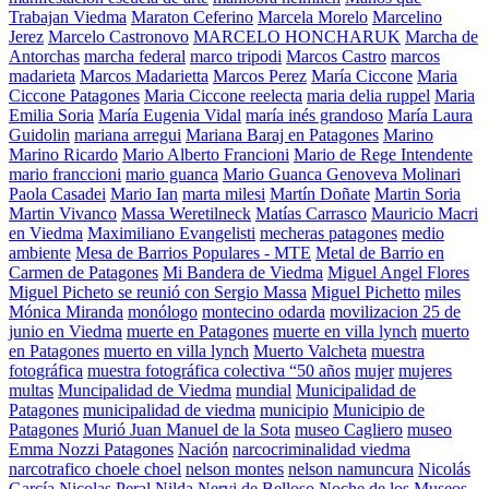
Trabajan Viedma
Maraton Ceferino
Marcela Morelo
Marcelino
Jerez
Marcelo Castronovo
MARCELO HONCHARUK
Marcha de
Antorchas
marcha federal
marco tripodi
Marcos Castro
marcos
madarieta
Marcos Madarietta
Marcos Perez
María Ciccone
Maria
Ciccone Patagones
Maria Ciccone reelecta
maria delia ruppel
Maria
Emilia Soria
María Eugenia Vidal
maría inés grandoso
María Laura
Guidolin
mariana arregui
Mariana Baraj en Patagones
Marino
Marino Ricardo
Mario Alberto Francioni
Mario de Rege Intendente
mario franccioni
mario guanca
Mario Guanca Genoveva Molinari
Paola Casadei
Mario Ian
marta milesi
Martín Doñate
Martin Soria
Martin Vivanco
Massa Weretilneck
Matías Carrasco
Mauricio Macri
en Viedma
Maximiliano Evangelisti
mecheras patagones
medio
ambiente
Mesa de Barrios Populares - MTE
Metal de Barrio en
Carmen de Patagones
Mi Bandera de Viedma
Miguel Angel Flores
Miguel Picheto se reunió con Sergio Massa
Miguel Pichetto
miles
Mónica Miranda
monólogo
montecino odarda
movilizacion 25 de
junio en Viedma
muerte en Patagones
muerte en villa lynch
muerto
en Patagones
muerto en villa lynch
Muerto Valcheta
muestra
fotográfica
muestra fotográfica colectiva “50 años
mujer
mujeres
multas
Muncipalidad de Viedma
mundial
Municipalidad de
Patagones
municipalidad de viedma
municipio
Municipio de
Patagones
Murió Juan Manuel de la Sota
museo Cagliero
museo
Emma Nozzi Patagones
Nación
narcocriminalidad viedma
narcotrafico choele choel
nelson montes
nelson namuncura
Nicolás
García
Nicolas Peral
Nilda Nervi de Belloso
Noche de los Museos