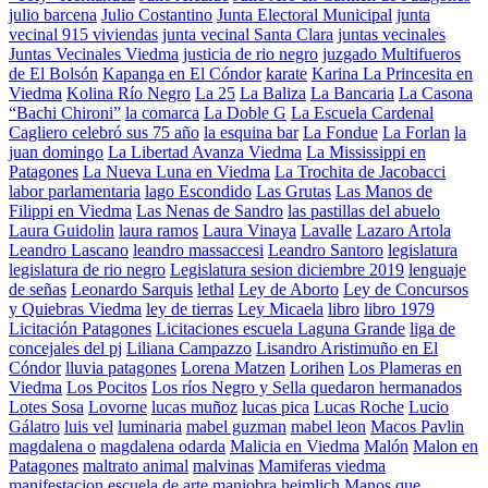
julio barcena
Julio Costantino
Junta Electoral Municipal
junta
vecinal 915 viviendas
junta vecinal Santa Clara
juntas vecinales
Juntas Vecinales Viedma
justicia de rio negro
juzgado Multifueros
de El Bolsón
Kapanga en El Cóndor
karate
Karina La Princesita en
Viedma
Kolina Río Negro
La 25
La Baliza
La Bancaria
La Casona
“Bachi Chironi”
la comarca
La Doble G
La Escuela Cardenal
Cagliero celebró sus 75 año
la esquina bar
La Fondue
La Forlan
la
juan domingo
La Libertad Avanza Viedma
La Mississippi en
Patagones
La Nueva Luna en Viedma
La Trochita de Jacobacci
labor parlamentaria
lago Escondido
Las Grutas
Las Manos de
Filippi en Viedma
Las Nenas de Sandro
las pastillas del abuelo
Laura Guidolin
laura ramos
Laura Vinaya
Lavalle
Lazaro Artola
Leandro Lascano
leandro massaccesi
Leandro Santoro
legislatura
legislatura de rio negro
Legislatura sesion diciembre 2019
lenguaje
de señas
Leonardo Sarquis
lethal
Ley de Aborto
Ley de Concursos
y Quiebras Viedma
ley de tierras
Ley Micaela
libro
libro 1979
Licitación Patagones
Licitaciones escuela Laguna Grande
liga de
concejales del pj
Liliana Campazzo
Lisandro Aristimuño en El
Cóndor
lluvia patagones
Lorena Matzen
Lorihen
Los Plameras en
Viedma
Los Pocitos
Los ríos Negro y Sella quedaron hermanados
Lotes Sosa
Lovorne
lucas muñoz
lucas pica
Lucas Roche
Lucio
Gálatro
luis vel
luminaria
mabel guzman
mabel leon
Macos Pavlin
magdalena o
magdalena odarda
Malicia en Viedma
Malón
Malon en
Patagones
maltrato animal
malvinas
Mamiferas viedma
manifestacion escuela de arte
maniobra heimlich
Manos que