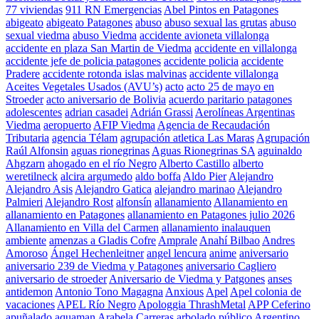
77 viviendas
911 RN Emergencias
Abel Pintos en Patagones
abigeato
abigeato Patagones
abuso
abuso sexual las grutas
abuso
sexual viedma
abuso Viedma
accidente avioneta villalonga
accidente en plaza San Martin de Viedma
accidente en villalonga
accidente jefe de policia patagones
accidente policia
accidente
Pradere
accidente rotonda islas malvinas
accidente villalonga
Aceites Vegetales Usados (AVU’s)
acto
acto 25 de mayo en
Stroeder
acto aniversario de Bolivia
acuerdo paritario patagones
adolescentes
adrian casadei
Adrián Grassi
Aerolíneas Argentinas
Viedma
aeropuerto
AFIP Viedma
Agencia de Recaudación
Tributaria
agencia Télam
agrupación atletica Las Maras
Agrupación
Raúl Alfonsin
aguas rionegrinas
Aguas Rionegrinas SA
aguinaldo
Ahgzarn
ahogado en el río Negro
Alberto Castillo
alberto
weretilneck
alcira argumedo
aldo boffa
Aldo Pier
Alejandro
Alejandro Asis
Alejandro Gatica
alejandro marinao
Alejandro
Palmieri
Alejandro Rost
alfonsín
allanamiento
Allanamiento en
allanamiento en Patagones
allanamiento en Patagones julio 2026
Allanamiento en Villa del Carmen
allanamiento inalauquen
ambiente
amenzas a Gladis Cofre
Amprale
Anahí Bilbao
Andres
Amoroso
Ángel Hechenleitner
angel lencura
anime
aniversario
aniversario 239 de Viedma y Patagones
aniversario Cagliero
aniversario de stroeder
Aniversario de Viedma y Patgones
anses
antidemon
Antonio Tono Magagna
Anxious
Apel
Apel colonia de
vacaciones
APEL Río Negro
Apologgia ThrashMetal
APP Ceferino
apuñalado
aquaman
Arabela Carreras
arbolado público
Argentino