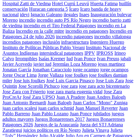
Hospital Zatti de Viedma
Hotel Currú Leuvú
Huerta Fatima
huillín
conservación
Huracan categoria 5
Ícaro
Icaro banda de heavy
nacional
idevi
Ignacio Galeano
ilegales
Inaes
Inauguración bulevar
Moreno
incendio
incendio auto PS Río Negro
incendio barrio zatti
de viedma
incendio en el Tiro Federal Patagones
incendio en La
Baliza
Incendio en la calle mitre
incendio en patagones
Incendio en
Patagones 24 de julio 2026
incendio patagones
incendio villalonga
incendios patagones
inclusión
infraestructura
Ingeniero Huergo
Instituto de Políticas Públicas Pablo Verani
Instituto Nacional de
Asuntos Indígenas
intersindical patagones
IPPV
IPROSS
Irineo
Calvo
Irrompibles
Isaías Kremer
Iud
Ivan Ponce
Ivan Preuss
jabali
Javier Acevedo
javier iud
Jeremías Loza Moreno
jesus martinez
Jonatan García
Jonathan Caracciolo
jorge ocampo
jorge ocampos
Jorge Oscar Lima
Jorge Vallaza
jose foulkes
jose foulkes damian
miler
Jose luis foulkes
José Luis Garcia Pinasco
Jose Luis Zara
Jose
Quintin
Jose Scorolli Pichuco
jose zara
jose zara acto bicentenario
Jose Zara con Frigerio
jose zara maria eugenia vidal
Jose Zara
ProCreAr
José Zara UPSO
Juan A Pradere
Juan Andres Balogh
Juan Antonio Bernardi
Juan Balogh
Juan Carlos "Mono" Zuniga
juan carlos scalesi
juan carlos schmid
Juan Manuel Reverter
Juan
Pablo Barreno
Juan Pablo Lozano
Juan Ponce
jubilados
juegos
adultos mayores
Juegos Bonaerenses 2017
Juegos Bonaerenses
Patagones 2026
Juegos de la Araucanía
Jueza del STJ Adriana
Zaratiegui
juicios políticos en Río Negro
Julieta Vinaya
Julieta
“Toly” Hernández
Julio Alcalde
Julio Aro en Carmen de Patagones