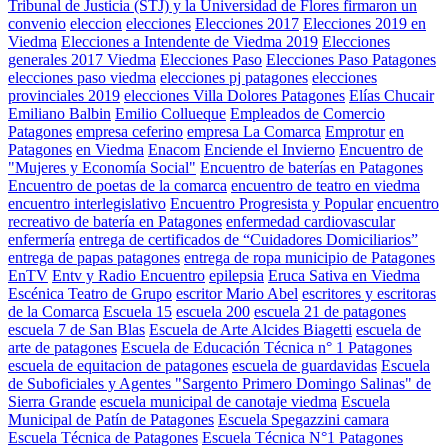
Tribunal de Justicia (STJ) y la Universidad de Flores firmaron un
convenio
eleccion
elecciones
Elecciones 2017
Elecciones 2019 en
Viedma
Elecciones a Intendente de Viedma 2019
Elecciones
generales 2017 Viedma
Elecciones Paso
Elecciones Paso Patagones
elecciones paso viedma
elecciones pj patagones
elecciones
provinciales 2019
elecciones Villa Dolores Patagones
Elías Chucair
Emiliano Balbin
Emilio Collueque
Empleados de Comercio
Patagones
empresa ceferino
empresa La Comarca
Emprotur
en
Patagones
en Viedma
Enacom
Enciende el Invierno
Encuentro de
"Mujeres y Economía Social"
Encuentro de baterías en Patagones
Encuentro de poetas de la comarca
encuentro de teatro en viedma
encuentro interlegislativo
Encuentro Progresista y Popular
encuentro
recreativo de batería en Patagones
enfermedad cardiovascular
enfermería
entrega de certificados de “Cuidadores Domiciliarios”
entrega de papas patagones
entrega de ropa municipio de Patagones
EnTV
Entv y Radio Encuentro
epilepsia
Eruca Sativa en Viedma
Escénica Teatro de Grupo
escritor Mario Abel
escritores y escritoras
de la Comarca
Escuela 15
escuela 200
escuela 21 de patagones
escuela 7 de San Blas
Escuela de Arte Alcides Biagetti
escuela de
arte de patagones
Escuela de Educación Técnica n° 1 Patagones
escuela de equitacion de patagones
escuela de guardavidas
Escuela
de Suboficiales y Agentes "Sargento Primero Domingo Salinas" de
Sierra Grande
escuela municipal de canotaje viedma
Escuela
Municipal de Patín de Patagones
Escuela Spegazzini camara
Escuela Técnica de Patagones
Escuela Técnica N°1 Patagones