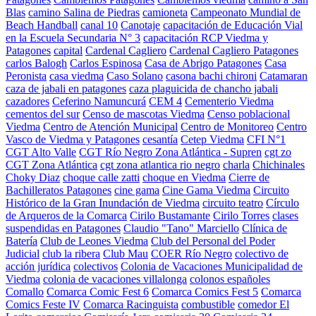
Blas
camino Salina de Piedras
camioneta
Campeonato Mundial de
Beach Handball
canal 10
Canotaje
capacitación de Educación Vial
en la Escuela Secundaria N° 3
capacitación RCP Viedma y
Patagones
capital
Cardenal Cagliero
Cardenal Cagliero Patagones
carlos Balogh
Carlos Espinosa
Casa de Abrigo Patagones
Casa
Peronista
casa viedma
Caso Solano
casona bachi chironi
Catamaran
caza de jabali en patagones
caza plaguicida de chancho jabali
cazadores
Ceferino Namuncurá
CEM 4
Cementerio Viedma
cementos del sur
Censo de mascotas Viedma
Censo poblacional
Viedma
Centro de Atención Municipal
Centro de Monitoreo
Centro
Vasco de Viedma y Patagones
cesantía
Cetep Viedma
CFI N°1
CGT Alto Valle
CGT Río Negro Zona Atlántica - Supren
cgt zo
CGT Zona Atlántica
cgt zona atlantica rio negro
charla
Chichinales
Choky Diaz
choque calle zatti
choque en Viedma
Cierre de
Bachilleratos Patagones
cine gama
Cine Gama Viedma
Circuito
Histórico de la Gran Inundación de Viedma
circuito teatro
Círculo
de Arqueros de la Comarca
Cirilo Bustamante
Cirilo Torres
clases
suspendidas en Patagones
Claudio "Tano" Marciello
Clínica de
Batería
Club de Leones Viedma
Club del Personal del Poder
Judicial
club la ribera
Club Mau
COER Río Negro
colectivo de
acción jurídica
colectivos
Colonia de Vacaciones Municipalidad de
Viedma
colonia de vacaciones villalonga
colonos españoles
Comallo
Comarca Comic Fest 6
Comarca Comics Fest 5
Comarca
Comics Feste IV
Comarca Racinguista
combustible
comedor El