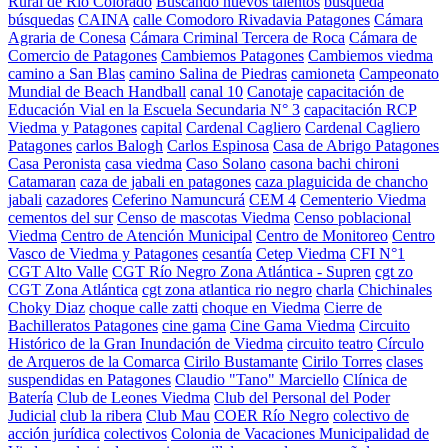
Rural de Río Colorado
Buscando nuevos talentos
búsqueda
búsquedas
CAINA
calle Comodoro Rivadavia Patagones
Cámara
Agraria de Conesa
Cámara Criminal Tercera de Roca
Cámara de
Comercio de Patagones
Cambiemos Patagones
Cambiemos viedma
camino a San Blas
camino Salina de Piedras
camioneta
Campeonato
Mundial de Beach Handball
canal 10
Canotaje
capacitación de
Educación Vial en la Escuela Secundaria N° 3
capacitación RCP
Viedma y Patagones
capital
Cardenal Cagliero
Cardenal Cagliero
Patagones
carlos Balogh
Carlos Espinosa
Casa de Abrigo Patagones
Casa Peronista
casa viedma
Caso Solano
casona bachi chironi
Catamaran
caza de jabali en patagones
caza plaguicida de chancho
jabali
cazadores
Ceferino Namuncurá
CEM 4
Cementerio Viedma
cementos del sur
Censo de mascotas Viedma
Censo poblacional
Viedma
Centro de Atención Municipal
Centro de Monitoreo
Centro
Vasco de Viedma y Patagones
cesantía
Cetep Viedma
CFI N°1
CGT Alto Valle
CGT Río Negro Zona Atlántica - Supren
cgt zo
CGT Zona Atlántica
cgt zona atlantica rio negro
charla
Chichinales
Choky Diaz
choque calle zatti
choque en Viedma
Cierre de
Bachilleratos Patagones
cine gama
Cine Gama Viedma
Circuito
Histórico de la Gran Inundación de Viedma
circuito teatro
Círculo
de Arqueros de la Comarca
Cirilo Bustamante
Cirilo Torres
clases
suspendidas en Patagones
Claudio "Tano" Marciello
Clínica de
Batería
Club de Leones Viedma
Club del Personal del Poder
Judicial
club la ribera
Club Mau
COER Río Negro
colectivo de
acción jurídica
colectivos
Colonia de Vacaciones Municipalidad de