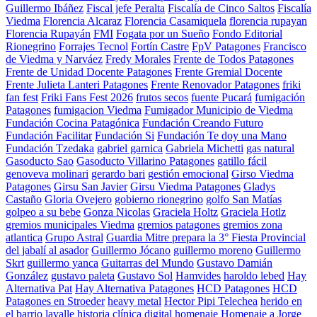
Guillermo Ibáñez
Fiscal jefe Peralta
Fiscalía de Cinco Saltos
Fiscalía
Viedma
Florencia Alcaraz
Florencia Casamiquela
florencia rupayan
Florencia Rupayán
FMI
Fogata por un Sueño
Fondo Editorial
Rionegrino
Forrajes Tecnol
Fortín Castre
FpV Patagones
Francisco
de Viedma y Narváez
Fredy Morales
Frente de Todos Patagones
Frente de Unidad Docente Patagones
Frente Gremial Docente
Frente Julieta Lanteri Patagones
Frente Renovador Patagones
friki
fan fest
Friki Fans Fest 2026
frutos secos
fuente Pucará
fumigación
Patagones
fumigacion Viedma
Fumigador Municipio de Viedma
Fundación Cocina Patagónica
Fundación Creando Futuro
Fundación Facilitar
Fundación Si
Fundación Te doy una Mano
Fundación Tzedaka
gabriel garnica
Gabriela Michetti
gas natural
Gasoducto Sao
Gasoducto Villarino Patagones
gatillo fácil
genoveva molinari
gerardo bari
gestión emocional
Girso Viedma
Patagones
Girsu San Javier
Girsu Viedma Patagones
Gladys
Castaño
Gloria Ovejero
gobierno rionegrino
golfo San Matías
golpeo a su bebe
Gonza Nicolas
Graciela Holtz
Graciela Hotlz
gremios municipales Viedma
gremios patagones
gremios zona
atlantica
Grupo Astral
Guardia Mitre prepara la 3° Fiesta Provincial
del jabalí al asador
Guillermo Jócano
guillermo moreno
Guillermo
Skrt
guillermo yanca
Guitarras del Mundo
Gustavo Damián
González
gustavo paleta
Gustavo Sol
Hamvides
haroldo lebed
Hay
Alternativa Pat
Hay Alternativa Patagones
HCD Patagones
HCD
Patagones en Stroeder
heavy metal
Hector Pipi Telechea
herido en
el barrio lavalle
historia clínica digital
homenaje
Homenaje a Jorge