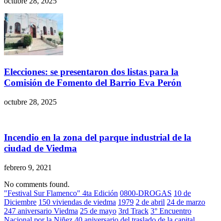
octubre 28, 2025
Elecciones: se presentaron dos listas para la
Comisión de Fomento del Barrio Eva Perón
octubre 28, 2025
Incendio en la zona del parque industrial de la
ciudad de Viedma
febrero 9, 2021
No comments found.
"Festival Sur Flamenco" 4ta Edición
0800-DROGAS
10 de
Diciembre
150 viviendas de viedma
1979
2 de abril
24 de marzo
247 aniversario Viedma
25 de mayo
3rd Track
3° Encuentro
Nacional por la Niñez
40 aniversario del traslado de la capital