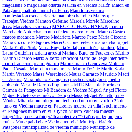
magdalena o
magdalena odarda
Malicia en Viedma
Malón
Malon en
Patagones
maltrato animal
malvinas
Mamiferas viedma
manifestacion escuela de arte
maniobra heimlich
Manos que
Trabajan Viedma
Maraton Ceferino
Marcela Morelo
Marcelino
Jerez
Marcelo Castronovo
MARCELO HONCHARUK
marcha
Marcha de Antorchas
marcha federal
marco tripodi
Marcos Castro
marcos madarieta
Marcos Madarietta
Marcos Perez
María Ciccone
Maria Ciccone Patagones
Maria Ciccone reelecta
maria delia ruppel
Maria Emilia Soria
María Eugenia Vidal
maría inés grandoso
María
Laura Guidolin
mariana arregui
Mariana Baraj en Patagones
Marino
Marino Ricardo
Mario Alberto Francioni
Mario de Rege Intendente
mario franccioni
mario guanca
Mario Guanca Genoveva Molinari
Paola Casadei
Mario Ian
marta milesi
Martín Doñate
Martin Soria
Martin Vivanco
Massa Weretilneck
Matías Carrasco
Mauricio Macri
en Viedma
Maximiliano Evangelisti
mecheras patagones
medio
ambiente
Mesa de Barrios Populares - MTE
Metal de Barrio en
Carmen de Patagones
Mi Bandera de Viedma
Miguel Angel Flores
Miguel Picheto se reunió con Sergio Massa
Miguel Pichetto
miles
Mónica Miranda
monólogo
montecino odarda
movilizacion 25 de
junio en Viedma
muerte en Patagones
muerte en villa lynch
muerto
en Patagones
muerto en villa lynch
Muerto Valcheta
muestra
fotográfica
muestra fotográfica colectiva “50 años
mujer
mujeres
multas
Muncipalidad de Viedma
mundial
Municipalidad de
Patagones
municipalidad de viedma
municipio
Municipio de