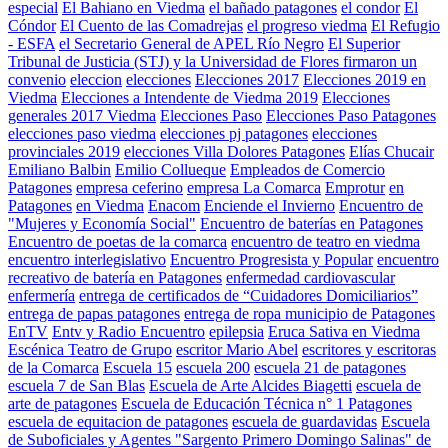
especial
El Bahiano en Viedma
el bañado patagones
el condor
El
Cóndor
El Cuento de las Comadrejas
el progreso viedma
El Refugio
- ESFA
el Secretario General de APEL Río Negro
El Superior
Tribunal de Justicia (STJ) y la Universidad de Flores firmaron un
convenio
eleccion
elecciones
Elecciones 2017
Elecciones 2019 en
Viedma
Elecciones a Intendente de Viedma 2019
Elecciones
generales 2017 Viedma
Elecciones Paso
Elecciones Paso Patagones
elecciones paso viedma
elecciones pj patagones
elecciones
provinciales 2019
elecciones Villa Dolores Patagones
Elías Chucair
Emiliano Balbin
Emilio Collueque
Empleados de Comercio
Patagones
empresa ceferino
empresa La Comarca
Emprotur
en
Patagones
en Viedma
Enacom
Enciende el Invierno
Encuentro de
"Mujeres y Economía Social"
Encuentro de baterías en Patagones
Encuentro de poetas de la comarca
encuentro de teatro en viedma
encuentro interlegislativo
Encuentro Progresista y Popular
encuentro
recreativo de batería en Patagones
enfermedad cardiovascular
enfermería
entrega de certificados de “Cuidadores Domiciliarios”
entrega de papas patagones
entrega de ropa municipio de Patagones
EnTV
Entv y Radio Encuentro
epilepsia
Eruca Sativa en Viedma
Escénica Teatro de Grupo
escritor Mario Abel
escritores y escritoras
de la Comarca
Escuela 15
escuela 200
escuela 21 de patagones
escuela 7 de San Blas
Escuela de Arte Alcides Biagetti
escuela de
arte de patagones
Escuela de Educación Técnica n° 1 Patagones
escuela de equitacion de patagones
escuela de guardavidas
Escuela
de Suboficiales y Agentes "Sargento Primero Domingo Salinas" de