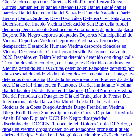
Ctep Viedma
cupo trans
Curetti - Kiciloff
Currú Leuvú
Curza
Curzas
Damian Miler
daniel antenao Black
Daniel Badié
daniel
paredes
Daniel Relmuan
Daniel Salvador
Daniela Agostino
Dario
Berardi
Dario Cardenas
David González
Defensa Civil Patagones
Defensoria del Pueblo Viedma
Delegación San Blas
delia ruppel
denuncia
Departamento Sustracción Automotores
deporte adaptado
Deporte Río Negro
deportes adaptados
Deportes Municipalidad de
Viedma
Deportivo Viedma
Deportivo Viedma vs Temperley
desaparición
Desarrollo Humano Viedma
desborde cloacales en
Viedma
Descenso del Currú Leuvú
Desfile Patagones marzo de
2026
Despidos en Telám Viedma
detenido
detenido con droga calle
Tucunán
detenido con droga en Patagones
Detenido con droga en
Viedma
detenido en Las Grutas
detenido en Patagones
detenido por
abuso sexual
detenido viedma
detenidos con cocaíana en Patagones
detenidos con cocaina
Día de la Independencia en Pradere
día de la
orca
Día de la Primavera en Patagones
Día del Inmigrante Viedma
día del locutor
Día del Niño en Patagones
Día del Niño en Viedma
Dia del Periodista en Patagones
Día del Trabajador de Prensa
Día
Internacional de la Danza
Día Mundial de la Diabetes
diario
Noticias de la Costa
Diego Andrade
Diego Frenkel en Viedma
Diego Rodil
Diego Santos
diplomas del Curzas
Diputada Provincial
Anahí Bilbao
Diputada UCR Rio Negro
discapacidad
discriminación
DOCENTE
docente feb
Dolores Tubio
DPA
droga
droga en viedma
droga y detenido en Patagones
drone splif
duelo
ebriedad
Eclipse Solar Total Patagónico diciembre 2020
educación