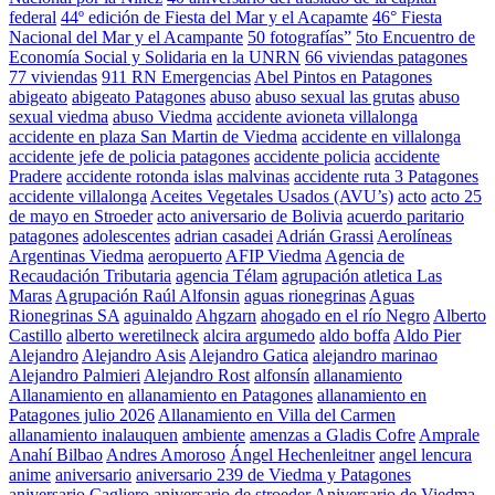
federal
44º edición de Fiesta del Mar y el Acapamte
46° Fiesta
Nacional del Mar y el Acampante
50 fotografías”
5to Encuentro de
Economía Social y Solidaria en la UNRN
66 viviendas patagones
77 viviendas
911 RN Emergencias
Abel Pintos en Patagones
abigeato
abigeato Patagones
abuso
abuso sexual las grutas
abuso
sexual viedma
abuso Viedma
accidente avioneta villalonga
accidente en plaza San Martin de Viedma
accidente en villalonga
accidente jefe de policia patagones
accidente policia
accidente
Pradere
accidente rotonda islas malvinas
accidente ruta 3 Patagones
accidente villalonga
Aceites Vegetales Usados (AVU’s)
acto
acto 25
de mayo en Stroeder
acto aniversario de Bolivia
acuerdo paritario
patagones
adolescentes
adrian casadei
Adrián Grassi
Aerolíneas
Argentinas Viedma
aeropuerto
AFIP Viedma
Agencia de
Recaudación Tributaria
agencia Télam
agrupación atletica Las
Maras
Agrupación Raúl Alfonsin
aguas rionegrinas
Aguas
Rionegrinas SA
aguinaldo
Ahgzarn
ahogado en el río Negro
Alberto
Castillo
alberto weretilneck
alcira argumedo
aldo boffa
Aldo Pier
Alejandro
Alejandro Asis
Alejandro Gatica
alejandro marinao
Alejandro Palmieri
Alejandro Rost
alfonsín
allanamiento
Allanamiento en
allanamiento en Patagones
allanamiento en
Patagones julio 2026
Allanamiento en Villa del Carmen
allanamiento inalauquen
ambiente
amenzas a Gladis Cofre
Amprale
Anahí Bilbao
Andres Amoroso
Ángel Hechenleitner
angel lencura
anime
aniversario
aniversario 239 de Viedma y Patagones
aniversario Cagliero
aniversario de stroeder
Aniversario de Viedma