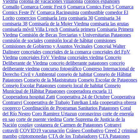
Viedma
colonia de vacaciones villalonga
colonos españoles
Comallo
Comarca Comic Fest 6
Comarca Comics Fest 5
Comarca
Comics Feste IV
Comarca Racinguista
combustible
comedor El
Lorito
comercios
Comisaría 1era
comisaria 30
Comisaria 34
comisaria 38
Comisaría de la Mujer Viedma
comisaria las grutas
comisaría móvil Villa Lynch
Comisaría primera
Comisaria Primera
Viedma
Comisión de Becas Terciarias y Universitarias Patagones
comisión de sociales
comisión local de hábitat
comisiones
Comisiones de Gobierno y Asuntos Vecinales
Concejal Walter
Dalinger
concejales
concejales de la comarca
concejales del FpV
Viedma
concejales FpV Viedma
concejales viedma
Concejo
Deliberante de Viedma
concejo deliberante patagones
concejo
deliberante viedma
concurso fotográfico
Congreso Internacional de
Derecho Civil y Ambiental
consejo de habitat
Consejo de Hábitat
Patagones
Consejo de la Magistratura
Consejo Escolar de Patagones
Consejo Escolar Patagones
consejo local de habitat
Consejo
Municipal de Hábitat Patagones
cooperadora escuela 11
Cooperadora hospital Zatti
Cooperativa 24 de Octubre
Cooperativa
Contranvi
Cooperativa de Trabajo Tutelkan Ltda
cooperativa obrera
coopreco
Coordinación de Programas Sanitarios Patagones
Coral
del Río Negro
Coro Ramirez Urtazun
coronavirus
corte de energía
en sao
corte de puente viedma
Corte Suprema de Justicia de la
Nación
cosplay
costanera de Carmen de Patagones
Cotranvi
cotravili
COVID19 vacunación
Cráneo Combativo
Creed 2
criminal
mambo
criptomonedas
CTA de los Trabajadores
CTA Patagones