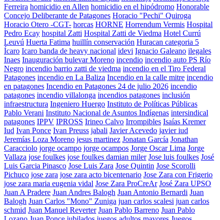
Ferreira
homicidio en Allen
homicidio en el hipódromo
Honorable
Concejo Deliberante de Patagones
Horacio "Pechi" Quiroga
Horacio Otero -CGT-
horcas
HORNE
Horrendum Vermis
Hospital
Pedro Ecay
hospital Zatti
Hospital Zatti de Viedma
Hotel Currú
Leuvú
Huerta Fatima
huillín conservación
Huracan categoria 5
Ícaro
Icaro banda de heavy nacional
idevi
Ignacio Galeano
ilegales
Inaes
Inauguración bulevar Moreno
incendio
incendio auto PS Río
Negro
incendio barrio zatti de viedma
incendio en el Tiro Federal
Patagones
incendio en La Baliza
Incendio en la calle mitre
incendio
en patagones
Incendio en Patagones 24 de julio 2026
incendio
patagones
incendio villalonga
incendios patagones
inclusión
infraestructura
Ingeniero Huergo
Instituto de Políticas Públicas
Pablo Verani
Instituto Nacional de Asuntos Indígenas
intersindical
patagones
IPPV
IPROSS
Irineo Calvo
Irrompibles
Isaías Kremer
Iud
Ivan Ponce
Ivan Preuss
jabali
Javier Acevedo
javier iud
Jeremías Loza Moreno
jesus martinez
Jonatan García
Jonathan
Caracciolo
jorge ocampo
jorge ocampos
Jorge Oscar Lima
Jorge
Vallaza
jose foulkes
jose foulkes damian miler
Jose luis foulkes
José
Luis Garcia Pinasco
Jose Luis Zara
Jose Quintin
Jose Scorolli
Pichuco
jose zara
jose zara acto bicentenario
Jose Zara con Frigerio
jose zara maria eugenia vidal
Jose Zara ProCreAr
José Zara UPSO
Juan A Pradere
Juan Andres Balogh
Juan Antonio Bernardi
Juan
Balogh
Juan Carlos "Mono" Zuniga
juan carlos scalesi
juan carlos
schmid
Juan Manuel Reverter
Juan Pablo Barreno
Juan Pablo
Lozano
Juan Ponce
jubilados
juegos adultos mayores
Juegos