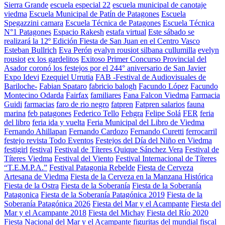
Sierra Grande
escuela especial 22
escuela municipal de canotaje
viedma
Escuela Municipal de Patín de Patagones
Escuela
Spegazzini camara
Escuela Técnica de Patagones
Escuela Técnica
N°1 Patagones
Espacio Rakesh
estafa virtual
Este sábado se
realizará la 12º Edición Fiesta de San Juan en el Centro Vasco
Esteban Bullrich
Eva Perón
evalyn rousiot silbana cullumilla
evelyn
rousiot
ex los gardelitos
Exitoso Primer Concurso Provincial del
Asador coronó los festejos por el 244° aniversario de San Javier
Expo Idevi
Ezequiel Urrutia
FAB -Festival de Audiovisuales de
Bariloche-
Fabian Spataro
fabricio balogh
Facundo López
Facundo
Montecino Odarda
Fairfax
familiares
Fana Falcon Viedma
Farmacia
Guidi
farmacias
faro de rio negro
fatpren
Fatpren salarios
fauna
marina
feb patagones
Federico Tello
Fehgra
Felipe Solá
FER
feria
del libro
feria ida y vuelta
Feria Municipal del Libro de Viedma
Fernando Ahillapan
Fernando Cardozo
Fernando Curetti
ferrocarril
festejo revista Todo Eventos
Festejos del Día del Niño en Viedma
festigirl
festival
Festival de Títeres Quique Sánchez Vera
Festival de
Títeres Viedma
Festival del Viento
Festival Internacional de Títeres
“T.E.M.P.A.”
Festival Patagonia Rebelde
Fiesta de Cerveza
Artesana de Viedma
Fiesta de la Cerveza en la Manzana Histórica
Fiesta de la Ostra
Fiesta de la Soberanía
Fiesta de la Soberanía
Patagonica
Fiesta de la Soberanía Patagónica 2019
Fiesta de la
Soberanía Patagónica 2026
Fiesta del Mar y el Acampante
Fiesta del
Mar y el Acampante 2018
Fiesta del Michay
Fiesta del Río 2020
Fiesta Nacional del Mar y el Acampante
figuritas del mundial
fiscal