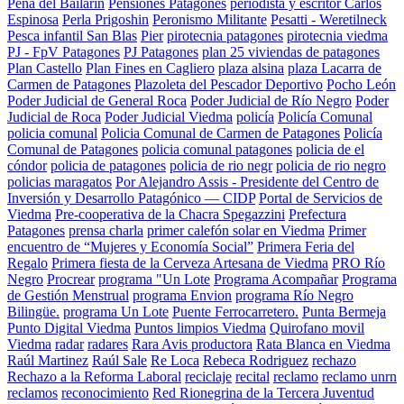
Peña del Bailarin
Pensiones Patagones
periodista y escritor Carlos
Espinosa
Perla Prigoshin
Peronismo Militante
Pesatti - Weretilneck
Pesca infantil San Blas
Pier
pirotecnia patagones
pirotecnia viedma
PJ - FpV Patagones
PJ Patagones
plan 25 viviendas de patagones
Plan Castello
Plan Fines en Cagliero
plaza alsina
plaza Lacarra de
Carmen de Patagones
Plazoleta del Pescador Deportivo
Pocho León
Poder Judicial de General Roca
Poder Judicial de Río Negro
Poder
Judicial de Roca
Poder Judicial Viedma
policía
Policía Comunal
policia comunal
Policia Comunal de Carmen de Patagones
Policía
Comunal de Patagones
policia comunal patagones
policia de el
cóndor
policia de patagones
policia de rio negr
policia de rio negro
policias maragatos
Por Alejandro Assis - Presidente del Centro de
Inversión y Desarrollo Patagónico — CIDP
Portal de Servicios de
Viedma
Pre-cooperativa de la Chacra Spegazzini
Prefectura
Patagones
prensa charla
primer calefón solar en Viedma
Primer
encuentro de “Mujeres y Economía Social”
Primera Feria del
Regalo
Primera fiesta de la Cerveza Artesana de Viedma
PRO Río
Negro
Procrear
programa "Un Lote
Programa Acompañar
Programa
de Gestión Menstrual
programa Envion
programa Río Negro
Bilingüe.
programa Un Lote
Puente Ferrocarretero.
Punta Bermeja
Punto Digital Viedma
Puntos limpios Viedma
Quirofano movil
Viedma
radar
radares
Rara Avis productora
Rata Blanca en Viedma
Raúl Martinez
Raúl Sale
Re Loca
Rebeca Rodriguez
rechazo
Rechazo a la Reforma Laboral
reciclaje
recital
reclamo
reclamo unrn
reclamos
reconocimiento
Red Rionegrina de la Tercera Juventud