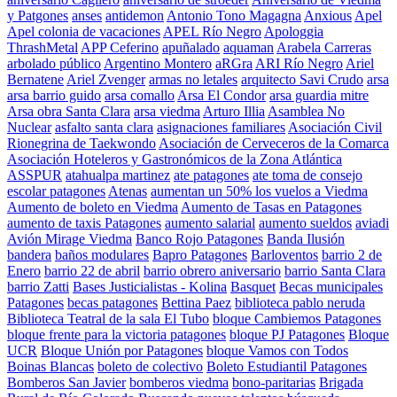
y Patgones
anses
antidemon
Antonio Tono Magagna
Anxious
Apel
Apel colonia de vacaciones
APEL Río Negro
Apologgia
ThrashMetal
APP Ceferino
apuñalado
aquaman
Arabela Carreras
arbolado público
Argentino Montero
aRGra
ARI Río Negro
Ariel
Bernatene
Ariel Zvenger
armas no letales
arquitecto Savi Crudo
arsa
arsa barrio guido
arsa comallo
Arsa El Condor
arsa guardia mitre
Arsa obra Santa Clara
arsa viedma
Arturo Illia
Asamblea No
Nuclear
asfalto santa clara
asignaciones familiares
Asociación Civil
Rionegrina de Taekwondo
Asociación de Cerveceros de la Comarca
Asociación Hoteleros y Gastronómicos de la Zona Atlántica
ASSPUR
atahualpa martinez
ate patagones
ate toma de consejo
escolar patagones
Atenas
aumentan un 50% los vuelos a Viedma
Aumento de boleto en Viedma
Aumento de Tasas en Patagones
aumento de taxis Patagones
aumento salarial
aumento sueldos
aviadi
Avión Mirage Viedma
Banco Rojo Patagones
Banda Ilusión
bandera
baños modulares
Bapro Patagones
Barloventos
barrio 2 de
Enero
barrio 22 de abril
barrio obrero aniversario
barrio Santa Clara
barrio Zatti
Bases Justicialistas - Kolina
Basquet
Becas municipales
Patagones
becas patagones
Bettina Paez
biblioteca pablo neruda
Biblioteca Teatral de la sala El Tubo
bloque Cambiemos Patagones
bloque frente para la victoria patagones
bloque PJ Patagones
Bloque
UCR
Bloque Unión por Patagones
bloque Vamos con Todos
Boinas Blancas
boleto de colectivo
Boleto Estudiantil Patagones
Bomberos San Javier
bomberos viedma
bono-paritarias
Brigada