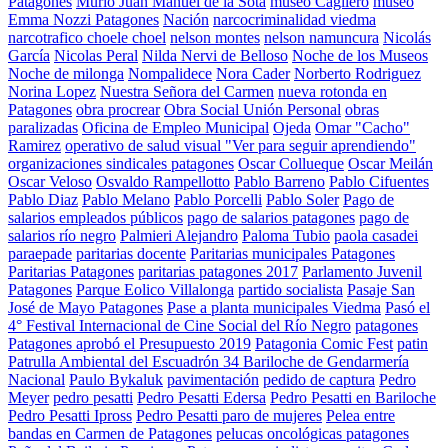
Patagones
Murió Juan Manuel de la Sota
museo Cagliero
museo
Emma Nozzi Patagones
Nación
narcocriminalidad viedma
narcotrafico choele choel
nelson montes
nelson namuncura
Nicolás
García
Nicolas Peral
Nilda Nervi de Belloso
Noche de los Museos
Noche de milonga
Nompalidece
Nora Cader
Norberto Rodriguez
Norina Lopez
Nuestra Señora del Carmen
nueva rotonda en
Patagones
obra procrear
Obra Social Unión Personal
obras
paralizadas
Oficina de Empleo Municipal
Ojeda
Omar "Cacho"
Ramirez
operativo de salud visual "Ver para seguir aprendiendo"
organizaciones sindicales patagones
Oscar Collueque
Oscar Meilán
Oscar Veloso
Osvaldo Rampellotto
Pablo Barreno
Pablo Cifuentes
Pablo Diaz
Pablo Melano
Pablo Porcelli
Pablo Soler
Pago de
salarios empleados públicos
pago de salarios patagones
pago de
salarios río negro
Palmieri Alejandro
Paloma Tubio
paola casadei
paraepade
paritarias docente
Paritarias municipales Patagones
Paritarias Patagones
paritarias patagones 2017
Parlamento Juvenil
Patagones
Parque Eolico Villalonga
partido socialista
Pasaje San
José de Mayo Patagones
Pase a planta municipales Viedma
Pasó el
4° Festival Internacional de Cine Social del Río Negro
patagones
Patagones aprobó el Presupuesto 2019
Patagonia Comic Fest
patin
Patrulla Ambiental del Escuadrón 34 Bariloche de Gendarmería
Nacional
Paulo Bykaluk
pavimentación
pedido de captura
Pedro
Meyer
pedro pesatti
Pedro Pesatti Edersa
Pedro Pesatti en Bariloche
Pedro Pesatti Ipross
Pedro Pesatti paro de mujeres
Pelea entre
bandas en Carmen de Patagones
pelucas oncológicas patagones