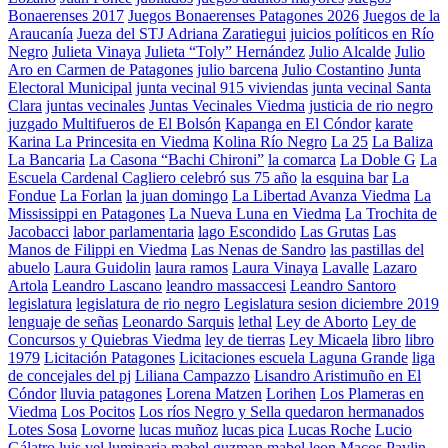
Bonaerenses 2017
Juegos Bonaerenses Patagones 2026
Juegos de la
Araucanía
Jueza del STJ Adriana Zaratiegui
juicios políticos en Río
Negro
Julieta Vinaya
Julieta “Toly” Hernández
Julio Alcalde
Julio
Aro en Carmen de Patagones
julio barcena
Julio Costantino
Junta
Electoral Municipal
junta vecinal 915 viviendas
junta vecinal Santa
Clara
juntas vecinales
Juntas Vecinales Viedma
justicia de rio negro
juzgado Multifueros de El Bolsón
Kapanga en El Cóndor
karate
Karina La Princesita en Viedma
Kolina Río Negro
La 25
La Baliza
La Bancaria
La Casona “Bachi Chironi”
la comarca
La Doble G
La
Escuela Cardenal Cagliero celebró sus 75 año
la esquina bar
La
Fondue
La Forlan
la juan domingo
La Libertad Avanza Viedma
La
Mississippi en Patagones
La Nueva Luna en Viedma
La Trochita de
Jacobacci
labor parlamentaria
lago Escondido
Las Grutas
Las
Manos de Filippi en Viedma
Las Nenas de Sandro
las pastillas del
abuelo
Laura Guidolin
laura ramos
Laura Vinaya
Lavalle
Lazaro
Artola
Leandro Lascano
leandro massaccesi
Leandro Santoro
legislatura
legislatura de rio negro
Legislatura sesion diciembre 2019
lenguaje de señas
Leonardo Sarquis
lethal
Ley de Aborto
Ley de
Concursos y Quiebras Viedma
ley de tierras
Ley Micaela
libro
libro
1979
Licitación Patagones
Licitaciones escuela Laguna Grande
liga
de concejales del pj
Liliana Campazzo
Lisandro Aristimuño en El
Cóndor
lluvia patagones
Lorena Matzen
Lorihen
Los Plameras en
Viedma
Los Pocitos
Los ríos Negro y Sella quedaron hermanados
Lotes Sosa
Lovorne
lucas muñoz
lucas pica
Lucas Roche
Lucio
Gálatro
luis vel
luminaria
mabel guzman
mabel leon
Macos Pavlin