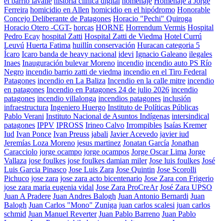
el barrio lavalle
historia clínica digital
homenaje
Homenaje a Jorge
Ferreira
homicidio en Allen
homicidio en el hipódromo
Honorable
Concejo Deliberante de Patagones
Horacio "Pechi" Quiroga
Horacio Otero -CGT-
horcas
HORNE
Horrendum Vermis
Hospital
Pedro Ecay
hospital Zatti
Hospital Zatti de Viedma
Hotel Currú
Leuvú
Huerta Fatima
huillín conservación
Huracan categoria 5
Ícaro
Icaro banda de heavy nacional
idevi
Ignacio Galeano
ilegales
Inaes
Inauguración bulevar Moreno
incendio
incendio auto PS Río
Negro
incendio barrio zatti de viedma
incendio en el Tiro Federal
Patagones
incendio en La Baliza
Incendio en la calle mitre
incendio
en patagones
Incendio en Patagones 24 de julio 2026
incendio
patagones
incendio villalonga
incendios patagones
inclusión
infraestructura
Ingeniero Huergo
Instituto de Políticas Públicas
Pablo Verani
Instituto Nacional de Asuntos Indígenas
intersindical
patagones
IPPV
IPROSS
Irineo Calvo
Irrompibles
Isaías Kremer
Iud
Ivan Ponce
Ivan Preuss
jabali
Javier Acevedo
javier iud
Jeremías Loza Moreno
jesus martinez
Jonatan García
Jonathan
Caracciolo
jorge ocampo
jorge ocampos
Jorge Oscar Lima
Jorge
Vallaza
jose foulkes
jose foulkes damian miler
Jose luis foulkes
José
Luis Garcia Pinasco
Jose Luis Zara
Jose Quintin
Jose Scorolli
Pichuco
jose zara
jose zara acto bicentenario
Jose Zara con Frigerio
jose zara maria eugenia vidal
Jose Zara ProCreAr
José Zara UPSO
Juan A Pradere
Juan Andres Balogh
Juan Antonio Bernardi
Juan
Balogh
Juan Carlos "Mono" Zuniga
juan carlos scalesi
juan carlos
schmid
Juan Manuel Reverter
Juan Pablo Barreno
Juan Pablo