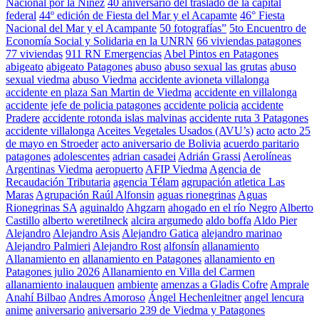
Nacional por la Niñez
40 aniversario del traslado de la capital
federal
44º edición de Fiesta del Mar y el Acapamte
46° Fiesta
Nacional del Mar y el Acampante
50 fotografías”
5to Encuentro de
Economía Social y Solidaria en la UNRN
66 viviendas patagones
77 viviendas
911 RN Emergencias
Abel Pintos en Patagones
abigeato
abigeato Patagones
abuso
abuso sexual las grutas
abuso
sexual viedma
abuso Viedma
accidente avioneta villalonga
accidente en plaza San Martin de Viedma
accidente en villalonga
accidente jefe de policia patagones
accidente policia
accidente
Pradere
accidente rotonda islas malvinas
accidente ruta 3 Patagones
accidente villalonga
Aceites Vegetales Usados (AVU’s)
acto
acto 25
de mayo en Stroeder
acto aniversario de Bolivia
acuerdo paritario
patagones
adolescentes
adrian casadei
Adrián Grassi
Aerolíneas
Argentinas Viedma
aeropuerto
AFIP Viedma
Agencia de
Recaudación Tributaria
agencia Télam
agrupación atletica Las
Maras
Agrupación Raúl Alfonsin
aguas rionegrinas
Aguas
Rionegrinas SA
aguinaldo
Ahgzarn
ahogado en el río Negro
Alberto
Castillo
alberto weretilneck
alcira argumedo
aldo boffa
Aldo Pier
Alejandro
Alejandro Asis
Alejandro Gatica
alejandro marinao
Alejandro Palmieri
Alejandro Rost
alfonsín
allanamiento
Allanamiento en
allanamiento en Patagones
allanamiento en
Patagones julio 2026
Allanamiento en Villa del Carmen
allanamiento inalauquen
ambiente
amenzas a Gladis Cofre
Amprale
Anahí Bilbao
Andres Amoroso
Ángel Hechenleitner
angel lencura
anime
aniversario
aniversario 239 de Viedma y Patagones