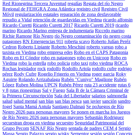
Red Rionegrina Tercera Juventud
regalías
Regata del río Negro
Regional de FEHGRA Zona Atlántica
registro civil
Registro Civil
Móvil
regularización estatales
reparación de zona desfavorable
repudio a Vidal
retención de guardavidas en Viedma
ricardo alfonsin
Ricardo Curetti
Ricardo Curetti 2017
Ricardo Curetti 2019
ricardo
marino
Ricardo Marino entrega de indumentaria
Riccrdo marino
Richie Ramone
Río Negro
río Negro contaminación
río negro costa
patagones
RN Emergencias 911
roberta scavo
Roberto Julían Peréz
Cedron
Roberto Lipiante
Roberto Meschini
roberto vargas
robo a
taxista en Viedma
robo empresa edes
Robo en el CAPS Patagonia
Robo en El Cóndor
robo en patagones
robo en Unicoop
Robo en
Viedma
robo la estrella
robo policia
robo taxi
robo viedma
ROCA
Rochas legislador
rock
rodolfo
Rodolfo Artola
rodolfo cufre
rodrigo
pérez
Rody Cufre
Rogelio Frigerio en Viedma
roger garcia
Roky
Aguirre
Rolando Arrizabalaga
Rubén "Cuniyo" Maglione
Rubén
López
Ruben Molina UPCN
Rubén Pérez
ruta 23 accidente
rutas 6
y 8
rutas rionegrinas
Sal y Fuego
Sala B de la Cámara Criminal de
la Primera Circunscripción
Sala del Libertador
salarios
salmonella
salud
salud mental
san blas
san blas pesca
san javier
sanción
sandro
fogel
Santa Mamá Antula
Santiago Dalmaú
Se poJuegos de Río
Negro 2026 para personas mayores
Se ponen en marcha los Juegos
de Río Negro 2026 para personas mayores
Sebastián Rodriguez
secuestran droga en viedma
secuestro
Seguridad Patrimonial del
Grupo Pecom
SENAF Río Negro
sentada de padres CEM 4
Sergio
Massa
Sergio Palazzo
sergio wisky
Serpentor
sesión
sesión Concejo