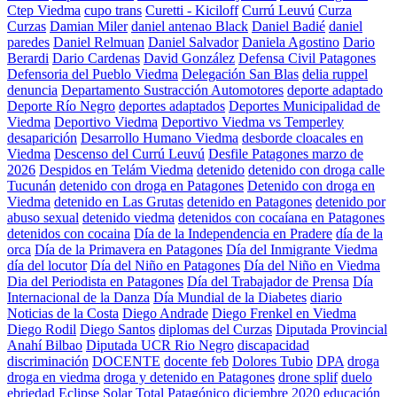
Ctep Viedma
cupo trans
Curetti - Kiciloff
Currú Leuvú
Curza
Curzas
Damian Miler
daniel antenao Black
Daniel Badié
daniel
paredes
Daniel Relmuan
Daniel Salvador
Daniela Agostino
Dario
Berardi
Dario Cardenas
David González
Defensa Civil Patagones
Defensoria del Pueblo Viedma
Delegación San Blas
delia ruppel
denuncia
Departamento Sustracción Automotores
deporte adaptado
Deporte Río Negro
deportes adaptados
Deportes Municipalidad de
Viedma
Deportivo Viedma
Deportivo Viedma vs Temperley
desaparición
Desarrollo Humano Viedma
desborde cloacales en
Viedma
Descenso del Currú Leuvú
Desfile Patagones marzo de
2026
Despidos en Telám Viedma
detenido
detenido con droga calle
Tucunán
detenido con droga en Patagones
Detenido con droga en
Viedma
detenido en Las Grutas
detenido en Patagones
detenido por
abuso sexual
detenido viedma
detenidos con cocaíana en Patagones
detenidos con cocaina
Día de la Independencia en Pradere
día de la
orca
Día de la Primavera en Patagones
Día del Inmigrante Viedma
día del locutor
Día del Niño en Patagones
Día del Niño en Viedma
Dia del Periodista en Patagones
Día del Trabajador de Prensa
Día
Internacional de la Danza
Día Mundial de la Diabetes
diario
Noticias de la Costa
Diego Andrade
Diego Frenkel en Viedma
Diego Rodil
Diego Santos
diplomas del Curzas
Diputada Provincial
Anahí Bilbao
Diputada UCR Rio Negro
discapacidad
discriminación
DOCENTE
docente feb
Dolores Tubio
DPA
droga
droga en viedma
droga y detenido en Patagones
drone splif
duelo
ebriedad
Eclipse Solar Total Patagónico diciembre 2020
educación