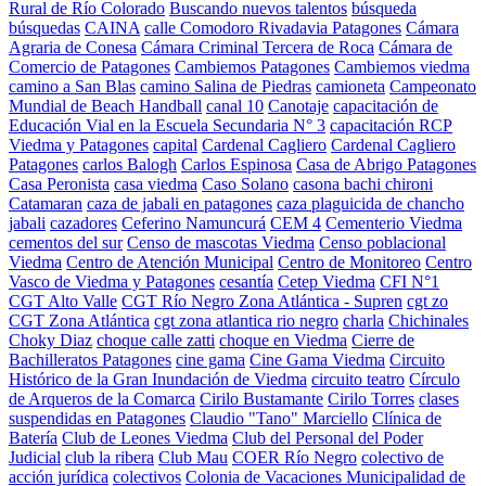
Rural de Río Colorado
Buscando nuevos talentos
búsqueda
búsquedas
CAINA
calle Comodoro Rivadavia Patagones
Cámara
Agraria de Conesa
Cámara Criminal Tercera de Roca
Cámara de
Comercio de Patagones
Cambiemos Patagones
Cambiemos viedma
camino a San Blas
camino Salina de Piedras
camioneta
Campeonato
Mundial de Beach Handball
canal 10
Canotaje
capacitación de
Educación Vial en la Escuela Secundaria N° 3
capacitación RCP
Viedma y Patagones
capital
Cardenal Cagliero
Cardenal Cagliero
Patagones
carlos Balogh
Carlos Espinosa
Casa de Abrigo Patagones
Casa Peronista
casa viedma
Caso Solano
casona bachi chironi
Catamaran
caza de jabali en patagones
caza plaguicida de chancho
jabali
cazadores
Ceferino Namuncurá
CEM 4
Cementerio Viedma
cementos del sur
Censo de mascotas Viedma
Censo poblacional
Viedma
Centro de Atención Municipal
Centro de Monitoreo
Centro
Vasco de Viedma y Patagones
cesantía
Cetep Viedma
CFI N°1
CGT Alto Valle
CGT Río Negro Zona Atlántica - Supren
cgt zo
CGT Zona Atlántica
cgt zona atlantica rio negro
charla
Chichinales
Choky Diaz
choque calle zatti
choque en Viedma
Cierre de
Bachilleratos Patagones
cine gama
Cine Gama Viedma
Circuito
Histórico de la Gran Inundación de Viedma
circuito teatro
Círculo
de Arqueros de la Comarca
Cirilo Bustamante
Cirilo Torres
clases
suspendidas en Patagones
Claudio "Tano" Marciello
Clínica de
Batería
Club de Leones Viedma
Club del Personal del Poder
Judicial
club la ribera
Club Mau
COER Río Negro
colectivo de
acción jurídica
colectivos
Colonia de Vacaciones Municipalidad de