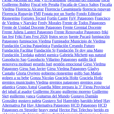
Guillermo Ibáñez
Fiscal jefe Peralta
Fiscalía de Cinco Saltos
Fiscalía
Viedma
Florencia Alcaraz
Florencia Casamiquela
florencia rupayan
Florencia Rupayán
FMI
Fogata por un Sueño
Fondo Editorial
Rionegrino
Forrajes Tecnol
Fortín Castre
FpV Patagones
Francisco
de Viedma y Narváez
Fredy Morales
Frente de Todos Patagones
Frente de Unidad Docente Patagones
Frente Gremial Docente
Frente Julieta Lanteri Patagones
Frente Renovador Patagones
friki
fan fest
Friki Fans Fest 2026
frutos secos
fuente Pucará
fumigación
Patagones
fumigacion Viedma
Fumigador Municipio de Viedma
Fundación Cocina Patagónica
Fundación Creando Futuro
Fundación Facilitar
Fundación Si
Fundación Te doy una Mano
Fundación Tzedaka
gabriel garnica
Gabriela Michetti
gas natural
Gasoducto Sao
Gasoducto Villarino Patagones
gatillo fácil
genoveva molinari
gerardo bari
gestión emocional
Girso Viedma
Patagones
Girsu San Javier
Girsu Viedma Patagones
Gladys
Castaño
Gloria Ovejero
gobierno rionegrino
golfo San Matías
golpeo a su bebe
Gonza Nicolas
Graciela Holtz
Graciela Hotlz
gremios municipales Viedma
gremios patagones
gremios zona
atlantica
Grupo Astral
Guardia Mitre prepara la 3° Fiesta Provincial
del jabalí al asador
Guillermo Jócano
guillermo moreno
Guillermo
Skrt
guillermo yanca
Guitarras del Mundo
Gustavo Damián
González
gustavo paleta
Gustavo Sol
Hamvides
haroldo lebed
Hay
Alternativa Pat
Hay Alternativa Patagones
HCD Patagones
HCD
Patagones en Stroeder
heavy metal
Hector Pipi Telechea
herido en