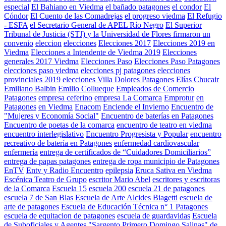
especial
El Bahiano en Viedma
el bañado patagones
el condor
El
Cóndor
El Cuento de las Comadrejas
el progreso viedma
El Refugio
- ESFA
el Secretario General de APEL Río Negro
El Superior
Tribunal de Justicia (STJ) y la Universidad de Flores firmaron un
convenio
eleccion
elecciones
Elecciones 2017
Elecciones 2019 en
Viedma
Elecciones a Intendente de Viedma 2019
Elecciones
generales 2017 Viedma
Elecciones Paso
Elecciones Paso Patagones
elecciones paso viedma
elecciones pj patagones
elecciones
provinciales 2019
elecciones Villa Dolores Patagones
Elías Chucair
Emiliano Balbin
Emilio Collueque
Empleados de Comercio
Patagones
empresa ceferino
empresa La Comarca
Emprotur
en
Patagones
en Viedma
Enacom
Enciende el Invierno
Encuentro de
"Mujeres y Economía Social"
Encuentro de baterías en Patagones
Encuentro de poetas de la comarca
encuentro de teatro en viedma
encuentro interlegislativo
Encuentro Progresista y Popular
encuentro
recreativo de batería en Patagones
enfermedad cardiovascular
enfermería
entrega de certificados de “Cuidadores Domiciliarios”
entrega de papas patagones
entrega de ropa municipio de Patagones
EnTV
Entv y Radio Encuentro
epilepsia
Eruca Sativa en Viedma
Escénica Teatro de Grupo
escritor Mario Abel
escritores y escritoras
de la Comarca
Escuela 15
escuela 200
escuela 21 de patagones
escuela 7 de San Blas
Escuela de Arte Alcides Biagetti
escuela de
arte de patagones
Escuela de Educación Técnica n° 1 Patagones
escuela de equitacion de patagones
escuela de guardavidas
Escuela
de Suboficiales y Agentes "Sargento Primero Domingo Salinas" de