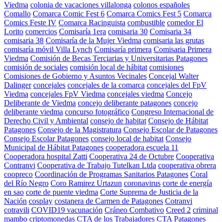
Viedma
colonia de vacaciones villalonga
colonos españoles
Comallo
Comarca Comic Fest 6
Comarca Comics Fest 5
Comarca
Comics Feste IV
Comarca Racinguista
combustible
comedor El
Lorito
comercios
Comisaría 1era
comisaria 30
Comisaria 34
comisaria 38
Comisaría de la Mujer Viedma
comisaria las grutas
comisaría móvil Villa Lynch
Comisaría primera
Comisaria Primera
Viedma
Comisión de Becas Terciarias y Universitarias Patagones
comisión de sociales
comisión local de hábitat
comisiones
Comisiones de Gobierno y Asuntos Vecinales
Concejal Walter
Dalinger
concejales
concejales de la comarca
concejales del FpV
Viedma
concejales FpV Viedma
concejales viedma
Concejo
Deliberante de Viedma
concejo deliberante patagones
concejo
deliberante viedma
concurso fotográfico
Congreso Internacional de
Derecho Civil y Ambiental
consejo de habitat
Consejo de Hábitat
Patagones
Consejo de la Magistratura
Consejo Escolar de Patagones
Consejo Escolar Patagones
consejo local de habitat
Consejo
Municipal de Hábitat Patagones
cooperadora escuela 11
Cooperadora hospital Zatti
Cooperativa 24 de Octubre
Cooperativa
Contranvi
Cooperativa de Trabajo Tutelkan Ltda
cooperativa obrera
coopreco
Coordinación de Programas Sanitarios Patagones
Coral
del Río Negro
Coro Ramirez Urtazun
coronavirus
corte de energía
en sao
corte de puente viedma
Corte Suprema de Justicia de la
Nación
cosplay
costanera de Carmen de Patagones
Cotranvi
cotravili
COVID19 vacunación
Cráneo Combativo
Creed 2
criminal
mambo
criptomonedas
CTA de los Trabajadores
CTA Patagones