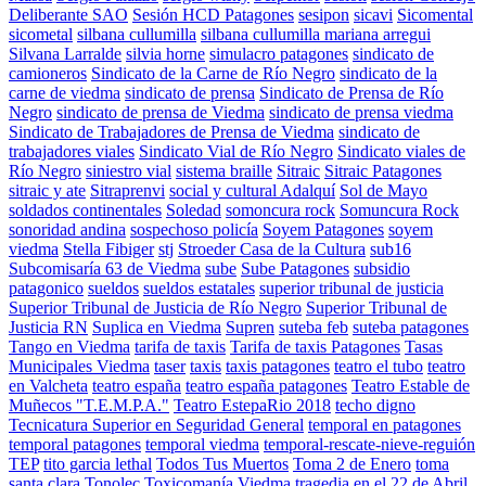
Deliberante SAO
Sesión HCD Patagones
sesipon
sicavi
Sicomental
sicometal
silbana cullumilla
silbana cullumilla mariana arregui
Silvana Larralde
silvia horne
simulacro patagones
sindicato de
camioneros
Sindicato de la Carne de Río Negro
sindicato de la
carne de viedma
sindicato de prensa
Sindicato de Prensa de Río
Negro
sindicato de prensa de Viedma
sindicato de prensa viedma
Sindicato de Trabajadores de Prensa de Viedma
sindicato de
trabajadores viales
Sindicato Vial de Río Negro
Sindicato viales de
Río Negro
siniestro vial
sistema braille
Sitraic
Sitraic Patagones
sitraic y ate
Sitraprenvi
social y cultural Adalquí
Sol de Mayo
soldados continentales
Soledad
somoncura rock
Somuncura Rock
sonoridad andina
sospechoso policía
Soyem Patagones
soyem
viedma
Stella Fibiger
stj
Stroeder Casa de la Cultura
sub16
Subcomisaría 63 de Viedma
sube
Sube Patagones
subsidio
patagonico
sueldos
sueldos estatales
superior tribunal de justicia
Superior Tribunal de Justicia de Río Negro
Superior Tribunal de
Justicia RN
Suplica en Viedma
Supren
suteba feb
suteba patagones
Tango en Viedma
tarifa de taxis
Tarifa de taxis Patagones
Tasas
Municipales Viedma
taser
taxis
taxis patagones
teatro el tubo
teatro
en Valcheta
teatro españa
teatro españa patagones
Teatro Estable de
Muñecos "T.E.M.P.A."
Teatro EstepaRio 2018
techo digno
Tecnicatura Superior en Seguridad General
temporal en patagones
temporal patagones
temporal viedma
temporal-rescate-nieve-reguión
TEP
tito garcia lethal
Todos Tus Muertos
Toma 2 de Enero
toma
santa clara
Tonolec
Toxicomanía Viedma
tragedia en el 22 de Abril