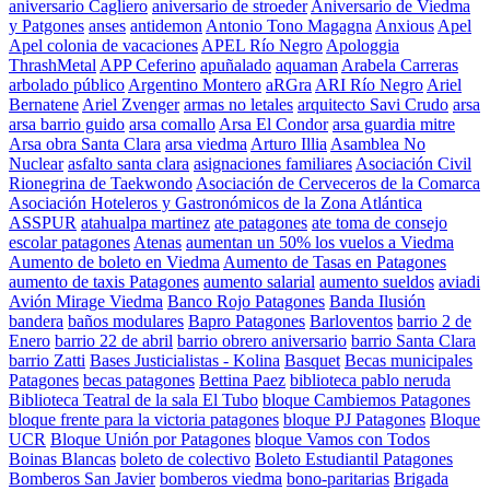
aniversario Cagliero
aniversario de stroeder
Aniversario de Viedma
y Patgones
anses
antidemon
Antonio Tono Magagna
Anxious
Apel
Apel colonia de vacaciones
APEL Río Negro
Apologgia
ThrashMetal
APP Ceferino
apuñalado
aquaman
Arabela Carreras
arbolado público
Argentino Montero
aRGra
ARI Río Negro
Ariel
Bernatene
Ariel Zvenger
armas no letales
arquitecto Savi Crudo
arsa
arsa barrio guido
arsa comallo
Arsa El Condor
arsa guardia mitre
Arsa obra Santa Clara
arsa viedma
Arturo Illia
Asamblea No
Nuclear
asfalto santa clara
asignaciones familiares
Asociación Civil
Rionegrina de Taekwondo
Asociación de Cerveceros de la Comarca
Asociación Hoteleros y Gastronómicos de la Zona Atlántica
ASSPUR
atahualpa martinez
ate patagones
ate toma de consejo
escolar patagones
Atenas
aumentan un 50% los vuelos a Viedma
Aumento de boleto en Viedma
Aumento de Tasas en Patagones
aumento de taxis Patagones
aumento salarial
aumento sueldos
aviadi
Avión Mirage Viedma
Banco Rojo Patagones
Banda Ilusión
bandera
baños modulares
Bapro Patagones
Barloventos
barrio 2 de
Enero
barrio 22 de abril
barrio obrero aniversario
barrio Santa Clara
barrio Zatti
Bases Justicialistas - Kolina
Basquet
Becas municipales
Patagones
becas patagones
Bettina Paez
biblioteca pablo neruda
Biblioteca Teatral de la sala El Tubo
bloque Cambiemos Patagones
bloque frente para la victoria patagones
bloque PJ Patagones
Bloque
UCR
Bloque Unión por Patagones
bloque Vamos con Todos
Boinas Blancas
boleto de colectivo
Boleto Estudiantil Patagones
Bomberos San Javier
bomberos viedma
bono-paritarias
Brigada