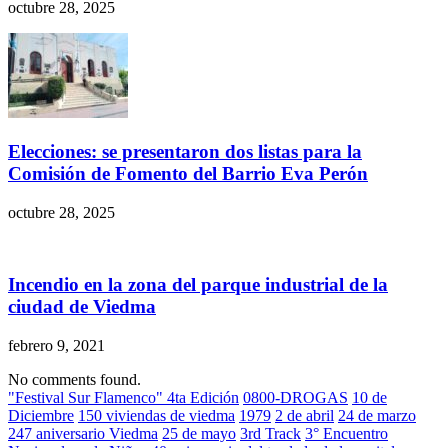
octubre 28, 2025
Elecciones: se presentaron dos listas para la
Comisión de Fomento del Barrio Eva Perón
octubre 28, 2025
Incendio en la zona del parque industrial de la
ciudad de Viedma
febrero 9, 2021
No comments found.
"Festival Sur Flamenco" 4ta Edición
0800-DROGAS
10 de
Diciembre
150 viviendas de viedma
1979
2 de abril
24 de marzo
247 aniversario Viedma
25 de mayo
3rd Track
3° Encuentro