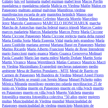
Gálatro
luis vel
luminaria
mabel guzman
mabel leon
Macos Pavlin
magdalena o
magdalena odarda
Malicia en Viedma
Malón
Malon en
Patagones
maltrato animal
malvinas
Mamiferas viedma
manifestacion escuela de arte
maniobra heimlich
Manos que
Trabajan Viedma
Maraton Ceferino
Marcela Morelo
Marcelino
Jerez
Marcelo Castronovo
MARCELO HONCHARUK
marcha
Marcha de Antorchas
marcha federal
marco tripodi
Marcos Castro
marcos madarieta
Marcos Madarietta
Marcos Perez
María Ciccone
Maria Ciccone Patagones
Maria Ciccone reelecta
maria delia ruppel
Maria Emilia Soria
María Eugenia Vidal
maría inés grandoso
María
Laura Guidolin
mariana arregui
Mariana Baraj en Patagones
Marino
Marino Ricardo
Mario Alberto Francioni
Mario de Rege Intendente
mario franccioni
mario guanca
Mario Guanca Genoveva Molinari
Paola Casadei
Mario Ian
marta milesi
Martín Doñate
Martin Soria
Martin Vivanco
Massa Weretilneck
Matías Carrasco
Mauricio Macri
en Viedma
Maximiliano Evangelisti
mecheras patagones
medio
ambiente
Mesa de Barrios Populares - MTE
Metal de Barrio en
Carmen de Patagones
Mi Bandera de Viedma
Miguel Angel Flores
Miguel Picheto se reunió con Sergio Massa
Miguel Pichetto
miles
Mónica Miranda
monólogo
montecino odarda
movilizacion 25 de
junio en Viedma
muerte en Patagones
muerte en villa lynch
muerto
en Patagones
muerto en villa lynch
Muerto Valcheta
muestra
fotográfica
muestra fotográfica colectiva “50 años
mujer
mujeres
multas
Muncipalidad de Viedma
mundial
Municipalidad de
Patagones
municipalidad de viedma
municipio
Municipio de