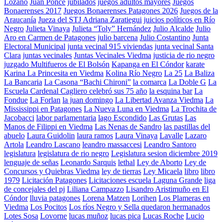
Lozano
Juan Ponce
jubilados
juegos adultos mayores
Juegos
Bonaerenses 2017
Juegos Bonaerenses Patagones 2026
Juegos de la
Araucanía
Jueza del STJ Adriana Zaratiegui
juicios políticos en Río
Negro
Julieta Vinaya
Julieta “Toly” Hernández
Julio Alcalde
Julio
Aro en Carmen de Patagones
julio barcena
Julio Costantino
Junta
Electoral Municipal
junta vecinal 915 viviendas
junta vecinal Santa
Clara
juntas vecinales
Juntas Vecinales Viedma
justicia de rio negro
juzgado Multifueros de El Bolsón
Kapanga en El Cóndor
karate
Karina La Princesita en Viedma
Kolina Río Negro
La 25
La Baliza
La Bancaria
La Casona “Bachi Chironi”
la comarca
La Doble G
La
Escuela Cardenal Cagliero celebró sus 75 año
la esquina bar
La
Fondue
La Forlan
la juan domingo
La Libertad Avanza Viedma
La
Mississippi en Patagones
La Nueva Luna en Viedma
La Trochita de
Jacobacci
labor parlamentaria
lago Escondido
Las Grutas
Las
Manos de Filippi en Viedma
Las Nenas de Sandro
las pastillas del
abuelo
Laura Guidolin
laura ramos
Laura Vinaya
Lavalle
Lazaro
Artola
Leandro Lascano
leandro massaccesi
Leandro Santoro
legislatura
legislatura de rio negro
Legislatura sesion diciembre 2019
lenguaje de señas
Leonardo Sarquis
lethal
Ley de Aborto
Ley de
Concursos y Quiebras Viedma
ley de tierras
Ley Micaela
libro
libro
1979
Licitación Patagones
Licitaciones escuela Laguna Grande
liga
de concejales del pj
Liliana Campazzo
Lisandro Aristimuño en El
Cóndor
lluvia patagones
Lorena Matzen
Lorihen
Los Plameras en
Viedma
Los Pocitos
Los ríos Negro y Sella quedaron hermanados
Lotes Sosa
Lovorne
lucas muñoz
lucas pica
Lucas Roche
Lucio