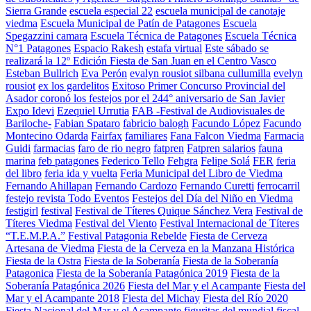
Sierra Grande
escuela especial 22
escuela municipal de canotaje
viedma
Escuela Municipal de Patín de Patagones
Escuela
Spegazzini camara
Escuela Técnica de Patagones
Escuela Técnica
N°1 Patagones
Espacio Rakesh
estafa virtual
Este sábado se
realizará la 12º Edición Fiesta de San Juan en el Centro Vasco
Esteban Bullrich
Eva Perón
evalyn rousiot silbana cullumilla
evelyn
rousiot
ex los gardelitos
Exitoso Primer Concurso Provincial del
Asador coronó los festejos por el 244° aniversario de San Javier
Expo Idevi
Ezequiel Urrutia
FAB -Festival de Audiovisuales de
Bariloche-
Fabian Spataro
fabricio balogh
Facundo López
Facundo
Montecino Odarda
Fairfax
familiares
Fana Falcon Viedma
Farmacia
Guidi
farmacias
faro de rio negro
fatpren
Fatpren salarios
fauna
marina
feb patagones
Federico Tello
Fehgra
Felipe Solá
FER
feria
del libro
feria ida y vuelta
Feria Municipal del Libro de Viedma
Fernando Ahillapan
Fernando Cardozo
Fernando Curetti
ferrocarril
festejo revista Todo Eventos
Festejos del Día del Niño en Viedma
festigirl
festival
Festival de Títeres Quique Sánchez Vera
Festival de
Títeres Viedma
Festival del Viento
Festival Internacional de Títeres
“T.E.M.P.A.”
Festival Patagonia Rebelde
Fiesta de Cerveza
Artesana de Viedma
Fiesta de la Cerveza en la Manzana Histórica
Fiesta de la Ostra
Fiesta de la Soberanía
Fiesta de la Soberanía
Patagonica
Fiesta de la Soberanía Patagónica 2019
Fiesta de la
Soberanía Patagónica 2026
Fiesta del Mar y el Acampante
Fiesta del
Mar y el Acampante 2018
Fiesta del Michay
Fiesta del Río 2020
Fiesta Nacional del Mar y el Acampante
figuritas del mundial
fiscal