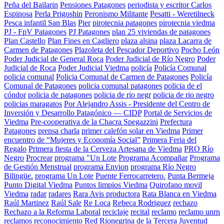
Peña del Bailarin
Pensiones Patagones
periodista y escritor Carlos
Espinosa
Perla Prigoshin
Peronismo Militante
Pesatti - Weretilneck
Pesca infantil San Blas
Pier
pirotecnia patagones
pirotecnia viedma
PJ - FpV Patagones
PJ Patagones
plan 25 viviendas de patagones
Plan Castello
Plan Fines en Cagliero
plaza alsina
plaza Lacarra de
Carmen de Patagones
Plazoleta del Pescador Deportivo
Pocho León
Poder Judicial de General Roca
Poder Judicial de Río Negro
Poder
Judicial de Roca
Poder Judicial Viedma
policía
Policía Comunal
policia comunal
Policia Comunal de Carmen de Patagones
Policía
Comunal de Patagones
policia comunal patagones
policia de el
cóndor
policia de patagones
policia de rio negr
policia de rio negro
policias maragatos
Por Alejandro Assis - Presidente del Centro de
Inversión y Desarrollo Patagónico — CIDP
Portal de Servicios de
Viedma
Pre-cooperativa de la Chacra Spegazzini
Prefectura
Patagones
prensa charla
primer calefón solar en Viedma
Primer
encuentro de “Mujeres y Economía Social”
Primera Feria del
Regalo
Primera fiesta de la Cerveza Artesana de Viedma
PRO Río
Negro
Procrear
programa "Un Lote
Programa Acompañar
Programa
de Gestión Menstrual
programa Envion
programa Río Negro
Bilingüe.
programa Un Lote
Puente Ferrocarretero.
Punta Bermeja
Punto Digital Viedma
Puntos limpios Viedma
Quirofano movil
Viedma
radar
radares
Rara Avis productora
Rata Blanca en Viedma
Raúl Martinez
Raúl Sale
Re Loca
Rebeca Rodriguez
rechazo
Rechazo a la Reforma Laboral
reciclaje
recital
reclamo
reclamo unrn
reclamos
reconocimiento
Red Rionegrina de la Tercera Juventud