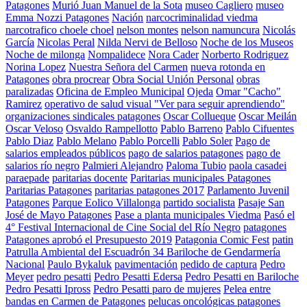
Patagones
Murió Juan Manuel de la Sota
museo Cagliero
museo
Emma Nozzi Patagones
Nación
narcocriminalidad viedma
narcotrafico choele choel
nelson montes
nelson namuncura
Nicolás
García
Nicolas Peral
Nilda Nervi de Belloso
Noche de los Museos
Noche de milonga
Nompalidece
Nora Cader
Norberto Rodriguez
Norina Lopez
Nuestra Señora del Carmen
nueva rotonda en
Patagones
obra procrear
Obra Social Unión Personal
obras
paralizadas
Oficina de Empleo Municipal
Ojeda
Omar "Cacho"
Ramirez
operativo de salud visual "Ver para seguir aprendiendo"
organizaciones sindicales patagones
Oscar Collueque
Oscar Meilán
Oscar Veloso
Osvaldo Rampellotto
Pablo Barreno
Pablo Cifuentes
Pablo Diaz
Pablo Melano
Pablo Porcelli
Pablo Soler
Pago de
salarios empleados públicos
pago de salarios patagones
pago de
salarios río negro
Palmieri Alejandro
Paloma Tubio
paola casadei
paraepade
paritarias docente
Paritarias municipales Patagones
Paritarias Patagones
paritarias patagones 2017
Parlamento Juvenil
Patagones
Parque Eolico Villalonga
partido socialista
Pasaje San
José de Mayo Patagones
Pase a planta municipales Viedma
Pasó el
4° Festival Internacional de Cine Social del Río Negro
patagones
Patagones aprobó el Presupuesto 2019
Patagonia Comic Fest
patin
Patrulla Ambiental del Escuadrón 34 Bariloche de Gendarmería
Nacional
Paulo Bykaluk
pavimentación
pedido de captura
Pedro
Meyer
pedro pesatti
Pedro Pesatti Edersa
Pedro Pesatti en Bariloche
Pedro Pesatti Ipross
Pedro Pesatti paro de mujeres
Pelea entre
bandas en Carmen de Patagones
pelucas oncológicas patagones