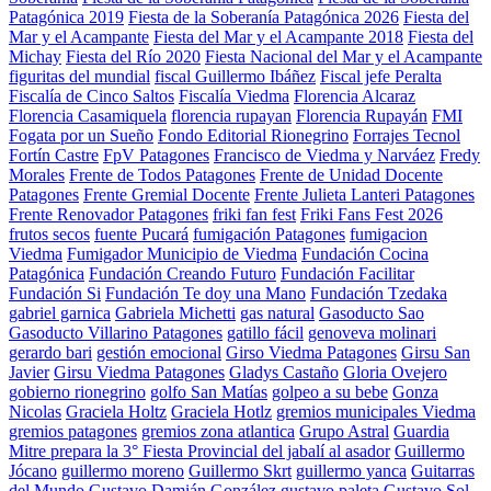
Patagónica 2019
Fiesta de la Soberanía Patagónica 2026
Fiesta del
Mar y el Acampante
Fiesta del Mar y el Acampante 2018
Fiesta del
Michay
Fiesta del Río 2020
Fiesta Nacional del Mar y el Acampante
figuritas del mundial
fiscal Guillermo Ibáñez
Fiscal jefe Peralta
Fiscalía de Cinco Saltos
Fiscalía Viedma
Florencia Alcaraz
Florencia Casamiquela
florencia rupayan
Florencia Rupayán
FMI
Fogata por un Sueño
Fondo Editorial Rionegrino
Forrajes Tecnol
Fortín Castre
FpV Patagones
Francisco de Viedma y Narváez
Fredy
Morales
Frente de Todos Patagones
Frente de Unidad Docente
Patagones
Frente Gremial Docente
Frente Julieta Lanteri Patagones
Frente Renovador Patagones
friki fan fest
Friki Fans Fest 2026
frutos secos
fuente Pucará
fumigación Patagones
fumigacion
Viedma
Fumigador Municipio de Viedma
Fundación Cocina
Patagónica
Fundación Creando Futuro
Fundación Facilitar
Fundación Si
Fundación Te doy una Mano
Fundación Tzedaka
gabriel garnica
Gabriela Michetti
gas natural
Gasoducto Sao
Gasoducto Villarino Patagones
gatillo fácil
genoveva molinari
gerardo bari
gestión emocional
Girso Viedma Patagones
Girsu San
Javier
Girsu Viedma Patagones
Gladys Castaño
Gloria Ovejero
gobierno rionegrino
golfo San Matías
golpeo a su bebe
Gonza
Nicolas
Graciela Holtz
Graciela Hotlz
gremios municipales Viedma
gremios patagones
gremios zona atlantica
Grupo Astral
Guardia
Mitre prepara la 3° Fiesta Provincial del jabalí al asador
Guillermo
Jócano
guillermo moreno
Guillermo Skrt
guillermo yanca
Guitarras
del Mundo
Gustavo Damián González
gustavo paleta
Gustavo Sol