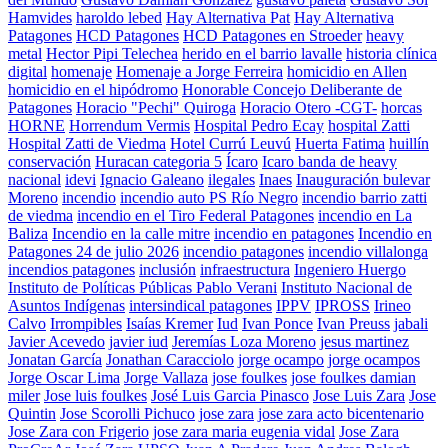
Hamvides
haroldo lebed
Hay Alternativa Pat
Hay Alternativa
Patagones
HCD Patagones
HCD Patagones en Stroeder
heavy
metal
Hector Pipi Telechea
herido en el barrio lavalle
historia clínica
digital
homenaje
Homenaje a Jorge Ferreira
homicidio en Allen
homicidio en el hipódromo
Honorable Concejo Deliberante de
Patagones
Horacio "Pechi" Quiroga
Horacio Otero -CGT-
horcas
HORNE
Horrendum Vermis
Hospital Pedro Ecay
hospital Zatti
Hospital Zatti de Viedma
Hotel Currú Leuvú
Huerta Fatima
huillín
conservación
Huracan categoria 5
Ícaro
Icaro banda de heavy
nacional
idevi
Ignacio Galeano
ilegales
Inaes
Inauguración bulevar
Moreno
incendio
incendio auto PS Río Negro
incendio barrio zatti
de viedma
incendio en el Tiro Federal Patagones
incendio en La
Baliza
Incendio en la calle mitre
incendio en patagones
Incendio en
Patagones 24 de julio 2026
incendio patagones
incendio villalonga
incendios patagones
inclusión
infraestructura
Ingeniero Huergo
Instituto de Políticas Públicas Pablo Verani
Instituto Nacional de
Asuntos Indígenas
intersindical patagones
IPPV
IPROSS
Irineo
Calvo
Irrompibles
Isaías Kremer
Iud
Ivan Ponce
Ivan Preuss
jabali
Javier Acevedo
javier iud
Jeremías Loza Moreno
jesus martinez
Jonatan García
Jonathan Caracciolo
jorge ocampo
jorge ocampos
Jorge Oscar Lima
Jorge Vallaza
jose foulkes
jose foulkes damian
miler
Jose luis foulkes
José Luis Garcia Pinasco
Jose Luis Zara
Jose
Quintin
Jose Scorolli Pichuco
jose zara
jose zara acto bicentenario
Jose Zara con Frigerio
jose zara maria eugenia vidal
Jose Zara