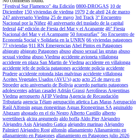
No comments found.
"Festival Sur Flamenco" 4ta Edición
0800-DROGAS
10 de
Diciembre
150 viviendas de viedma
1979
2 de abril
24 de marzo
247 aniversario Viedma
25 de mayo
3rd Track
3° Encuentro
Nacional por la Niñez
40 aniversario del traslado de la capital
federal
44º edición de Fiesta del Mar y el Acapamte
46° Fiesta
Nacional del Mar y el Acampante
50 fotografías”
5to Encuentro de
Economía Social y Solidaria en la UNRN
66 viviendas patagones
77 viviendas
911 RN Emergencias
Abel Pintos en Patagones
abigeato
abigeato Patagones
abuso
abuso sexual las grutas
abuso
sexual viedma
abuso Viedma
accidente avioneta villalonga
accidente en plaza San Martin de Viedma
accidente en villalonga
accidente jefe de policia patagones
accidente policia
accidente
Pradere
accidente rotonda islas malvinas
accidente villalonga
Aceites Vegetales Usados (AVU’s)
acto
acto 25 de mayo en
Stroeder
acto aniversario de Bolivia
acuerdo paritario patagones
adolescentes
adrian casadei
Adrián Grassi
Aerolíneas Argentinas
Viedma
aeropuerto
AFIP Viedma
Agencia de Recaudación
Tributaria
agencia Télam
agrupación atletica Las Maras
Agrupación
Raúl Alfonsin
aguas rionegrinas
Aguas Rionegrinas SA
aguinaldo
Ahgzarn
ahogado en el río Negro
Alberto Castillo
alberto
weretilneck
alcira argumedo
aldo boffa
Aldo Pier
Alejandro
Alejandro Asis
Alejandro Gatica
alejandro marinao
Alejandro
Palmieri
Alejandro Rost
alfonsín
allanamiento
Allanamiento en
allanamiento en Patagones
allanamiento en Patagones julio 2026