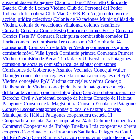
suspendidas en Patagones
Claudio "Tano" Marciello
Clínica de
Batería
Club de Leones Viedma
Club del Personal del Poder
Judicial
club la ribera
Club Mau
COER Río Negro
colectivo de
acción jurídica
colectivos
Colonia de Vacaciones Municipalidad de
Viedma
colonia de vacaciones villalonga
colonos españoles
Comallo
Comarca Comic Fest 6
Comarca Comics Fest 5
Comarca
Comics Feste IV
Comarca Racinguista
combustible
comedor El
Lorito
comercios
Comisaría 1era
comisaria 30
Comisaria 34
comisaria 38
Comisaría de la Mujer Viedma
comisaria las grutas
comisaría móvil Villa Lynch
Comisaría primera
Comisaria Primera
Viedma
Comisión de Becas Terciarias y Universitarias Patagones
comisión de sociales
comisión local de hábitat
comisiones
Comisiones de Gobierno y Asuntos Vecinales
Concejal Walter
Dalinger
concejales
concejales de la comarca
concejales del FpV
Viedma
concejales FpV Viedma
concejales viedma
Concejo
Deliberante de Viedma
concejo deliberante patagones
concejo
deliberante viedma
concurso fotográfico
Congreso Internacional de
Derecho Civil y Ambiental
consejo de habitat
Consejo de Hábitat
Patagones
Consejo de la Magistratura
Consejo Escolar de Patagones
Consejo Escolar Patagones
consejo local de habitat
Consejo
Municipal de Hábitat Patagones
cooperadora escuela 11
Cooperadora hospital Zatti
Cooperativa 24 de Octubre
Cooperativa
Contranvi
Cooperativa de Trabajo Tutelkan Ltda
cooperativa obrera
coopreco
Coordinación de Programas Sanitarios Patagones
Coral
del Río Negro
Coro Ramirez Urtazun
coronavirus
corte de energía