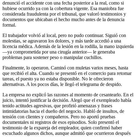
denunció el accidente con una fecha posterior a la real, como si
hubiese ocurrido ya con la cobertura vigente. Esa maniobra fue
considerada fraudulenta por el tribunal, que valoró testimonios y
documentos que ubicaban el hecho mucho antes de la denuncia
formal.
El trabajador volvió al local, pero no pudo continuar. Siguió con
molestias, se agravaron los dolores, y más tarde accedió a una
licencia médica. Además de la lesión en la rodilla, la mano izquierda
—ya comprometida por una cirugía anterior— le generaba
problemas para sostener peso o manipular cuchillos.
Finalmente, lo operaron. Caminó con muletas varios meses, hasta
que recibió el alta. Cuando se presentó en el comercio para retomar
tareas, el puesto ya no estaba disponible. No le ofrecieron
alternativas. A los pocos días, le llegó el telegrama de despido.
La empresa no explicó las razones al momento de cesantearlo. En el
juicio, intentó justificar la decisión. Alegó que el exempleado había
tenido actitudes agresivas, que profirió amenazas y frases
intimidatorias hacia el dueño del negocio. Habló de insultos, de
tensión con clientes y compañeros. Pero no aportó pruebas
documentales ni registros de esos episodios. Solo presentó el
testimonio de la expareja del empleador, quien confirmó haber
escuchado algunos dichos, aunque admitió que ocurrieron después