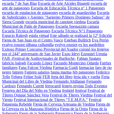
escuela 7 de San Blas
Escuela de Arte Alcides Biagetti
escuela de
arte de patagones
Escuela de Educación Técnica n° 1 Patagones
escuela de equitacion de patagones
escuela de guardavidas
Escuela
de Suboficiales y Agentes "Sargento Primero Domingo Salinas" de
Sierra Grande
escuela municipal de canotaje viedma
Escuela
Municipal de Patín de Patagones
Escuela Spegazzini camara
Escuela Técnica de Patagones
Escuela Técnica N°1 Patagones
Espacio Rakesh
estafa virtual
Este sábado se realizará la 12º Edición
Fiesta de San Juan en el Centro Vasco
Esteban Bullrich
Eva Perón
evalyn rousiot silbana cullumilla
evelyn rousiot
ex los gardelitos
Exitoso Primer Concurso Provincial del Asador coronó los festejos
por el 244° aniversario de San Javier
Expo Idevi
Ezequiel Urrutia
FAB -Festival de Audiovisuales de Bariloche-
Fabian Spataro
fabricio balogh
Facundo López
Facundo Montecino Odarda
Fairfax
familiares
Fana Falcon Viedma
Farmacia Guidi
farmacias
faro de rio
negro
fatpren
Fatpren salarios
fauna marina
feb patagones
Federico
Tello
Fehgra
Felipe Solá
FER
feria del libro
feria ida y vuelta
Feria
Municipal del Libro de Viedma
Fernando Ahillapan
Fernando
Cardozo
Fernando Curetti
ferrocarril
festejo revista Todo Eventos
Festejos del Día del Niño en Viedma
festigirl
festival
Festival de
Títeres Quique Sánchez Vera
Festival de Títeres Viedma
Festival del
Viento
Festival Internacional de Títeres “T.E.M.P.A.”
Festival
Patagonia Rebelde
Fiesta de Cerveza Artesana de Viedma
Fiesta de
la Cerveza en la Manzana Histórica
Fiesta de la Ostra
Fiesta de la
Soberanía
Fiesta de la Soberanía Patagonica
Fiesta de la Soberanía