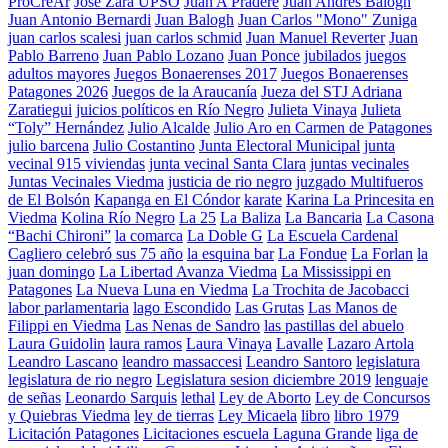
ProCreAr
José Zara UPSO
Juan A Pradere
Juan Andres Balogh
Juan Antonio Bernardi
Juan Balogh
Juan Carlos "Mono" Zuniga
juan carlos scalesi
juan carlos schmid
Juan Manuel Reverter
Juan
Pablo Barreno
Juan Pablo Lozano
Juan Ponce
jubilados
juegos
adultos mayores
Juegos Bonaerenses 2017
Juegos Bonaerenses
Patagones 2026
Juegos de la Araucanía
Jueza del STJ Adriana
Zaratiegui
juicios políticos en Río Negro
Julieta Vinaya
Julieta
“Toly” Hernández
Julio Alcalde
Julio Aro en Carmen de Patagones
julio barcena
Julio Costantino
Junta Electoral Municipal
junta
vecinal 915 viviendas
junta vecinal Santa Clara
juntas vecinales
Juntas Vecinales Viedma
justicia de rio negro
juzgado Multifueros
de El Bolsón
Kapanga en El Cóndor
karate
Karina La Princesita en
Viedma
Kolina Río Negro
La 25
La Baliza
La Bancaria
La Casona
“Bachi Chironi”
la comarca
La Doble G
La Escuela Cardenal
Cagliero celebró sus 75 año
la esquina bar
La Fondue
La Forlan
la
juan domingo
La Libertad Avanza Viedma
La Mississippi en
Patagones
La Nueva Luna en Viedma
La Trochita de Jacobacci
labor parlamentaria
lago Escondido
Las Grutas
Las Manos de
Filippi en Viedma
Las Nenas de Sandro
las pastillas del abuelo
Laura Guidolin
laura ramos
Laura Vinaya
Lavalle
Lazaro Artola
Leandro Lascano
leandro massaccesi
Leandro Santoro
legislatura
legislatura de rio negro
Legislatura sesion diciembre 2019
lenguaje
de señas
Leonardo Sarquis
lethal
Ley de Aborto
Ley de Concursos
y Quiebras Viedma
ley de tierras
Ley Micaela
libro
libro 1979
Licitación Patagones
Licitaciones escuela Laguna Grande
liga de