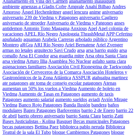
Allanamiento en Villa del Carmen
allanamiento inalauquen
ambiente
amenzas a Gladis Cofre
Amprale
Anahí Bilbao
Andres
Amoroso
Ángel Hechenleitner
angel lencura
anime
aniversario
aniversario 239 de Viedma y Patagones
aniversario Cagliero
aniversario de stroeder
Aniversario de Viedma y Patgones
anses
antidemon
Antonio Tono Magagna
Anxious
Apel
Apel colonia de
vacaciones
APEL Río Negro
Apologgia ThrashMetal
APP Ceferino
apuñalado
aquaman
Arabela Carreras
arbolado público
Argentino
Montero
aRGra
ARI Río Negro
Ariel Bernatene
Ariel Zvenger
armas no letales
arquitecto Savi Crudo
arsa
arsa barrio guido
arsa
comallo
Arsa El Condor
arsa guardia mitre
Arsa obra Santa Clara
arsa viedma
Arturo Illia
Asamblea No Nuclear
asfalto santa clara
asignaciones familiares
Asociación Civil Rionegrina de Taekwondo
Asociación de Cerveceros de la Comarca
Asociación Hoteleros y
Gastronómicos de la Zona Atlántica
ASSPUR
atahualpa martinez
ate patagones
ate toma de consejo escolar patagones
Atenas
aumentan un 50% los vuelos a Viedma
Aumento de boleto en
Viedma
Aumento de Tasas en Patagones
aumento de taxis
Patagones
aumento salarial
aumento sueldos
aviadi
Avión Mirage
Viedma
Banco Rojo Patagones
Banda Ilusión
bandera
baños
modulares
Bapro Patagones
Barloventos
barrio 2 de Enero
barrio 22
de abril
barrio obrero aniversario
barrio Santa Clara
barrio Zatti
Bases Justicialistas - Kolina
Basquet
Becas municipales Patagones
becas patagones
Bettina Paez
biblioteca pablo neruda
Biblioteca
Teatral de la sala El Tubo
bloque Cambiemos Patagones
bloque