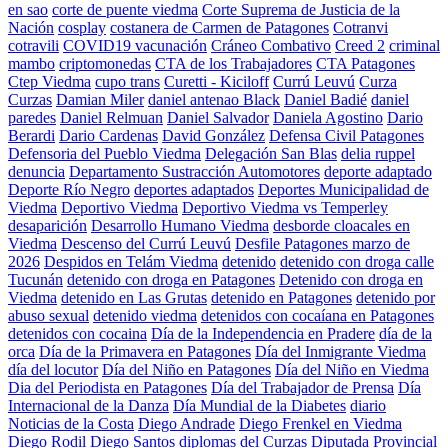
en sao
corte de puente viedma
Corte Suprema de Justicia de la
Nación
cosplay
costanera de Carmen de Patagones
Cotranvi
cotravili
COVID19 vacunación
Cráneo Combativo
Creed 2
criminal
mambo
criptomonedas
CTA de los Trabajadores
CTA Patagones
Ctep Viedma
cupo trans
Curetti - Kiciloff
Currú Leuvú
Curza
Curzas
Damian Miler
daniel antenao Black
Daniel Badié
daniel
paredes
Daniel Relmuan
Daniel Salvador
Daniela Agostino
Dario
Berardi
Dario Cardenas
David González
Defensa Civil Patagones
Defensoria del Pueblo Viedma
Delegación San Blas
delia ruppel
denuncia
Departamento Sustracción Automotores
deporte adaptado
Deporte Río Negro
deportes adaptados
Deportes Municipalidad de
Viedma
Deportivo Viedma
Deportivo Viedma vs Temperley
desaparición
Desarrollo Humano Viedma
desborde cloacales en
Viedma
Descenso del Currú Leuvú
Desfile Patagones marzo de
2026
Despidos en Telám Viedma
detenido
detenido con droga calle
Tucunán
detenido con droga en Patagones
Detenido con droga en
Viedma
detenido en Las Grutas
detenido en Patagones
detenido por
abuso sexual
detenido viedma
detenidos con cocaíana en Patagones
detenidos con cocaina
Día de la Independencia en Pradere
día de la
orca
Día de la Primavera en Patagones
Día del Inmigrante Viedma
día del locutor
Día del Niño en Patagones
Día del Niño en Viedma
Dia del Periodista en Patagones
Día del Trabajador de Prensa
Día
Internacional de la Danza
Día Mundial de la Diabetes
diario
Noticias de la Costa
Diego Andrade
Diego Frenkel en Viedma
Diego Rodil
Diego Santos
diplomas del Curzas
Diputada Provincial