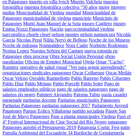
en Patagones
muerto en villa lynch
Muerto Valcheta
muestra
fotográfica
muestra fotográfica colectiva “50 años
mujer
mujeres
multas
Muncipalidad de Viedma
mundial
Municipalidad de
Patagones
municipalidad de viedma
municipio
Municipio de
Patagones
Murió Juan Manuel de la Sota
museo Cagliero
museo
Emma Nozzi Patagones
Nación
narcocriminalidad viedma
narcotrafico choele choel
nelson montes
nelson namuncura
Nicolás
García
Nicolas Peral
Nilda Nervi de Belloso
Noche de los Museos
Noche de milonga
Nompalidece
Nora Cader
Norberto Rodriguez
Norina Lopez
Nuestra Señora del Carmen
nueva rotonda en
Patagones
obra procrear
Obra Social Unión Personal
obras
paralizadas
Oficina de Empleo Municipal
Ojeda
Omar "Cacho"
Ramirez
operativo de salud visual "Ver para seguir aprendiendo"
organizaciones sindicales patagones
Oscar Collueque
Oscar Meilán
Oscar Veloso
Osvaldo Rampellotto
Pablo Barreno
Pablo Cifuentes
Pablo Diaz
Pablo Melano
Pablo Porcelli
Pablo Soler
Pago de
salarios empleados públicos
pago de salarios patagones
pago de
salarios río negro
Palmieri Alejandro
Paloma Tubio
paola casadei
paraepade
paritarias docente
Paritarias municipales Patagones
Paritarias Patagones
paritarias patagones 2017
Parlamento Juvenil
Patagones
Parque Eolico Villalonga
partido socialista
Pasaje San
José de Mayo Patagones
Pase a planta municipales Viedma
Pasó el
4° Festival Internacional de Cine Social del Río Negro
patagones
Patagones aprobó el Presupuesto 2019
Patagonia Comic Fest
patin
Patrulla Ambiental del Escuadrón 34 Bariloche de Gendarmería