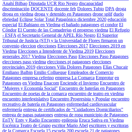
Anahí Bilbao
Diputada UCR Rio Negro
discapacidad
discriminación
DOCENTE
docente feb
Dolores Tubio
DPA
droga
droga en viedma
droga y detenido en Patagones
drone splif
duelo
ebriedad
Eclipse Solar Total Patagónico diciembre 2020
educación
especial
El Bahiano en Viedma
el bañado patagones
el condor
El
Cóndor
El Cuento de las Comadrejas
el progreso viedma
El Refugio
- ESFA
el Secretario General de APEL Río Negro
El Superior
Tribunal de Justicia (STJ) y la Universidad de Flores firmaron un
convenio
eleccion
elecciones
Elecciones 2017
Elecciones 2019 en
Viedma
Elecciones a Intendente de Viedma 2019
Elecciones
generales 2017 Viedma
Elecciones Paso
Elecciones Paso Patagones
elecciones paso viedma
elecciones pj patagones
elecciones
provinciales 2019
elecciones Villa Dolores Patagones
Elías Chucair
Emiliano Balbin
Emilio Collueque
Empleados de Comercio
Patagones
empresa ceferino
empresa La Comarca
Emprotur
en
Patagones
en Viedma
Enacom
Enciende el Invierno
Encuentro de
"Mujeres y Economía Social"
Encuentro de baterías en Patagones
Encuentro de poetas de la comarca
encuentro de teatro en viedma
encuentro interlegislativo
Encuentro Progresista y Popular
encuentro
recreativo de batería en Patagones
enfermedad cardiovascular
enfermería
entrega de certificados de “Cuidadores Domiciliarios”
entrega de papas patagones
entrega de ropa municipio de Patagones
EnTV
Entv y Radio Encuentro
epilepsia
Eruca Sativa en Viedma
Escénica Teatro de Grupo
escritor Mario Abel
escritores y escritoras
de la Comarca
Escuela 15
escuela 200
escuela 21 de patagones