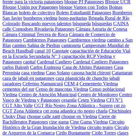
frente para la victoria patagones
bloque PJ Patagones
Bloque UCR
Bloque Unión por Patagones
bloque Vamos con Todos
Boinas
Blancas
boleto de colectivo
Boleto Estudiantil Patagones
Bomberos
San Javier
bomberos viedma
bono-paritarias
Brigada Rural de Río
Colorado
Buscando nuevos talentos
búsqueda
búsquedas
CAINA
calle Comodoro Rivadavia Patagones
Cámara Agraria de Conesa
Cámara Criminal Tercera de Roca
Cámara de Comercio de
Patagones
Cambiemos Patagones
Cambiemos viedma
camino a San
Blas
camino Salina de Piedras
camioneta
Campeonato Mundial de
Beach Handball
canal 10
Canotaje
capacitación de Educación Vial
en la Escuela Secundaria N° 3
capacitación RCP Viedma y
Patagones
capital
Cardenal Cagliero
Cardenal Cagliero Patagones
carlos Balogh
Carlos Espinosa
Casa de Abrigo Patagones
Casa
Peronista
casa viedma
Caso Solano
casona bachi chironi
Catamaran
caza de jabali en patagones
caza plaguicida de chancho jabali
cazadores
Ceferino Namuncurá
CEM 4
Cementerio Viedma
cementos del sur
Censo de mascotas Viedma
Censo poblacional
Viedma
Centro de Atención Municipal
Centro de Monitoreo
Centro
Vasco de Viedma y Patagones
cesantía
Cetep Viedma
CFI N°1
CGT Alto Valle
CGT Río Negro Zona Atlántica - Supren
cgt zo
CGT Zona Atlántica
cgt zona atlantica rio negro
charla
Chichinales
Choky Diaz
choque calle zatti
choque en Viedma
Cierre de
Bachilleratos Patagones
cine gama
Cine Gama Viedma
Circuito
Histórico de la Gran Inundación de Viedma
circuito teatro
Círculo
de Arqueros de la Comarca
Cirilo Bustamante
Cirilo Torres
clases