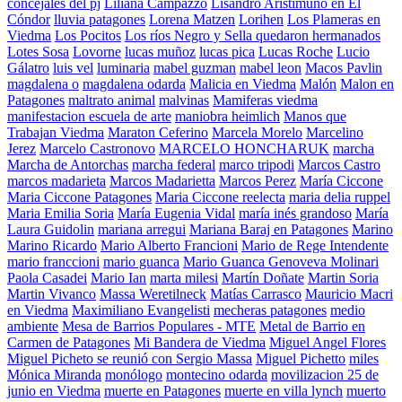
concejales del pj
Liliana Campazzo
Lisandro Aristimuño en El
Cóndor
lluvia patagones
Lorena Matzen
Lorihen
Los Plameras en
Viedma
Los Pocitos
Los ríos Negro y Sella quedaron hermanados
Lotes Sosa
Lovorne
lucas muñoz
lucas pica
Lucas Roche
Lucio
Gálatro
luis vel
luminaria
mabel guzman
mabel leon
Macos Pavlin
magdalena o
magdalena odarda
Malicia en Viedma
Malón
Malon en
Patagones
maltrato animal
malvinas
Mamiferas viedma
manifestacion escuela de arte
maniobra heimlich
Manos que
Trabajan Viedma
Maraton Ceferino
Marcela Morelo
Marcelino
Jerez
Marcelo Castronovo
MARCELO HONCHARUK
marcha
Marcha de Antorchas
marcha federal
marco tripodi
Marcos Castro
marcos madarieta
Marcos Madarietta
Marcos Perez
María Ciccone
Maria Ciccone Patagones
Maria Ciccone reelecta
maria delia ruppel
Maria Emilia Soria
María Eugenia Vidal
maría inés grandoso
María
Laura Guidolin
mariana arregui
Mariana Baraj en Patagones
Marino
Marino Ricardo
Mario Alberto Francioni
Mario de Rege Intendente
mario franccioni
mario guanca
Mario Guanca Genoveva Molinari
Paola Casadei
Mario Ian
marta milesi
Martín Doñate
Martin Soria
Martin Vivanco
Massa Weretilneck
Matías Carrasco
Mauricio Macri
en Viedma
Maximiliano Evangelisti
mecheras patagones
medio
ambiente
Mesa de Barrios Populares - MTE
Metal de Barrio en
Carmen de Patagones
Mi Bandera de Viedma
Miguel Angel Flores
Miguel Picheto se reunió con Sergio Massa
Miguel Pichetto
miles
Mónica Miranda
monólogo
montecino odarda
movilizacion 25 de
junio en Viedma
muerte en Patagones
muerte en villa lynch
muerto