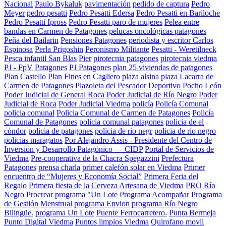
Nacional
Paulo Bykaluk
pavimentación
pedido de captura
Pedro
Meyer
pedro pesatti
Pedro Pesatti Edersa
Pedro Pesatti en Bariloche
Pedro Pesatti Ipross
Pedro Pesatti paro de mujeres
Pelea entre
bandas en Carmen de Patagones
pelucas oncológicas patagones
Peña del Bailarin
Pensiones Patagones
periodista y escritor Carlos
Espinosa
Perla Prigoshin
Peronismo Militante
Pesatti - Weretilneck
Pesca infantil San Blas
Pier
pirotecnia patagones
pirotecnia viedma
PJ - FpV Patagones
PJ Patagones
plan 25 viviendas de patagones
Plan Castello
Plan Fines en Cagliero
plaza alsina
plaza Lacarra de
Carmen de Patagones
Plazoleta del Pescador Deportivo
Pocho León
Poder Judicial de General Roca
Poder Judicial de Río Negro
Poder
Judicial de Roca
Poder Judicial Viedma
policía
Policía Comunal
policia comunal
Policia Comunal de Carmen de Patagones
Policía
Comunal de Patagones
policia comunal patagones
policia de el
cóndor
policia de patagones
policia de rio negr
policia de rio negro
policias maragatos
Por Alejandro Assis - Presidente del Centro de
Inversión y Desarrollo Patagónico — CIDP
Portal de Servicios de
Viedma
Pre-cooperativa de la Chacra Spegazzini
Prefectura
Patagones
prensa charla
primer calefón solar en Viedma
Primer
encuentro de “Mujeres y Economía Social”
Primera Feria del
Regalo
Primera fiesta de la Cerveza Artesana de Viedma
PRO Río
Negro
Procrear
programa "Un Lote
Programa Acompañar
Programa
de Gestión Menstrual
programa Envion
programa Río Negro
Bilingüe.
programa Un Lote
Puente Ferrocarretero.
Punta Bermeja
Punto Digital Viedma
Puntos limpios Viedma
Quirofano movil