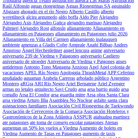
Tributaria
agencia Télam
agrupación atletica Las Maras
Agrupación
Raúl Alfonsin
aguas rionegrinas
Aguas Rionegrinas SA
aguinaldo
Ahgzarn
ahogado en el río Negro
Alberto Castillo
alberto
weretilneck
alcira argumedo
aldo boffa
Aldo Pier
Alejandro
Alejandro Asis
Alejandro Gatica
alejandro marinao
Alejandro
Palmieri
Alejandro Rost
alfonsín
allanamiento
Allanamiento en
allanamiento en Patagones
allanamiento en Patagones julio 2026
Allanamiento en Villa del Carmen
allanamiento inalauquen
ambiente
amenzas a Gladis Cofre
Amprale
Anahí Bilbao
Andres
Amoroso
Ángel Hechenleitner
angel lencura
anime
aniversario
aniversario 239 de Viedma y Patagones
aniversario Cagliero
aniversario de stroeder
Aniversario de Viedma y Patgones
anses
antidemon
Antonio Tono Magagna
Anxious
Apel
Apel colonia de
vacaciones
APEL Río Negro
Apologgia ThrashMetal
APP Ceferino
apuñalado
aquaman
Arabela Carreras
arbolado público
Argentino
Montero
aRGra
ARI Río Negro
Ariel Bernatene
Ariel Zvenger
armas no letales
arquitecto Savi Crudo
arsa
arsa barrio guido
arsa
comallo
Arsa El Condor
arsa guardia mitre
Arsa obra Santa Clara
arsa viedma
Arturo Illia
Asamblea No Nuclear
asfalto santa clara
asignaciones familiares
Asociación Civil Rionegrina de Taekwondo
Asociación de Cerveceros de la Comarca
Asociación Hoteleros y
Gastronómicos de la Zona Atlántica
ASSPUR
atahualpa martinez
ate patagones
ate toma de consejo escolar patagones
Atenas
aumentan un 50% los vuelos a Viedma
Aumento de boleto en
Viedma
Aumento de Tasas en Patagones
aumento de taxis