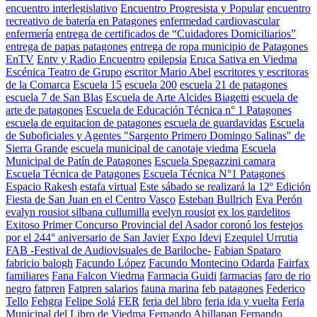
encuentro interlegislativo
Encuentro Progresista y Popular
encuentro
recreativo de batería en Patagones
enfermedad cardiovascular
enfermería
entrega de certificados de “Cuidadores Domiciliarios”
entrega de papas patagones
entrega de ropa municipio de Patagones
EnTV
Entv y Radio Encuentro
epilepsia
Eruca Sativa en Viedma
Escénica Teatro de Grupo
escritor Mario Abel
escritores y escritoras
de la Comarca
Escuela 15
escuela 200
escuela 21 de patagones
escuela 7 de San Blas
Escuela de Arte Alcides Biagetti
escuela de
arte de patagones
Escuela de Educación Técnica n° 1 Patagones
escuela de equitacion de patagones
escuela de guardavidas
Escuela
de Suboficiales y Agentes "Sargento Primero Domingo Salinas" de
Sierra Grande
escuela municipal de canotaje viedma
Escuela
Municipal de Patín de Patagones
Escuela Spegazzini camara
Escuela Técnica de Patagones
Escuela Técnica N°1 Patagones
Espacio Rakesh
estafa virtual
Este sábado se realizará la 12º Edición
Fiesta de San Juan en el Centro Vasco
Esteban Bullrich
Eva Perón
evalyn rousiot silbana cullumilla
evelyn rousiot
ex los gardelitos
Exitoso Primer Concurso Provincial del Asador coronó los festejos
por el 244° aniversario de San Javier
Expo Idevi
Ezequiel Urrutia
FAB -Festival de Audiovisuales de Bariloche-
Fabian Spataro
fabricio balogh
Facundo López
Facundo Montecino Odarda
Fairfax
familiares
Fana Falcon Viedma
Farmacia Guidi
farmacias
faro de rio
negro
fatpren
Fatpren salarios
fauna marina
feb patagones
Federico
Tello
Fehgra
Felipe Solá
FER
feria del libro
feria ida y vuelta
Feria
Municipal del Libro de Viedma
Fernando Ahillapan
Fernando