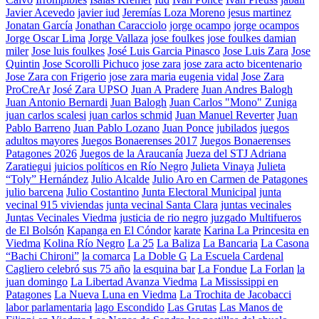
Javier Acevedo
javier iud
Jeremías Loza Moreno
jesus martinez
Jonatan García
Jonathan Caracciolo
jorge ocampo
jorge ocampos
Jorge Oscar Lima
Jorge Vallaza
jose foulkes
jose foulkes damian
miler
Jose luis foulkes
José Luis Garcia Pinasco
Jose Luis Zara
Jose
Quintin
Jose Scorolli Pichuco
jose zara
jose zara acto bicentenario
Jose Zara con Frigerio
jose zara maria eugenia vidal
Jose Zara
ProCreAr
José Zara UPSO
Juan A Pradere
Juan Andres Balogh
Juan Antonio Bernardi
Juan Balogh
Juan Carlos "Mono" Zuniga
juan carlos scalesi
juan carlos schmid
Juan Manuel Reverter
Juan
Pablo Barreno
Juan Pablo Lozano
Juan Ponce
jubilados
juegos
adultos mayores
Juegos Bonaerenses 2017
Juegos Bonaerenses
Patagones 2026
Juegos de la Araucanía
Jueza del STJ Adriana
Zaratiegui
juicios políticos en Río Negro
Julieta Vinaya
Julieta
“Toly” Hernández
Julio Alcalde
Julio Aro en Carmen de Patagones
julio barcena
Julio Costantino
Junta Electoral Municipal
junta
vecinal 915 viviendas
junta vecinal Santa Clara
juntas vecinales
Juntas Vecinales Viedma
justicia de rio negro
juzgado Multifueros
de El Bolsón
Kapanga en El Cóndor
karate
Karina La Princesita en
Viedma
Kolina Río Negro
La 25
La Baliza
La Bancaria
La Casona
“Bachi Chironi”
la comarca
La Doble G
La Escuela Cardenal
Cagliero celebró sus 75 año
la esquina bar
La Fondue
La Forlan
la
juan domingo
La Libertad Avanza Viedma
La Mississippi en
Patagones
La Nueva Luna en Viedma
La Trochita de Jacobacci
labor parlamentaria
lago Escondido
Las Grutas
Las Manos de