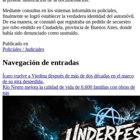
Mediante consultas en los sistemas informáticos policiales,
finalmente se logró establecer la verdadera identidad del automóvil.
De esa manera, se constató que registraba un pedido de secuestro
por robo emitido en Ciudadela, provincia de Buenos Aires, donde
había sido denunciado como sustraído.
Publicado en
Policiales / Judiciales
Navegación de entradas
Ícaro vuelve a Viedma después de más de dos décadas en el marco
de su gira despedida.
Río Negro mejora la calidad de vida de 6.600 familias con obras de
gas