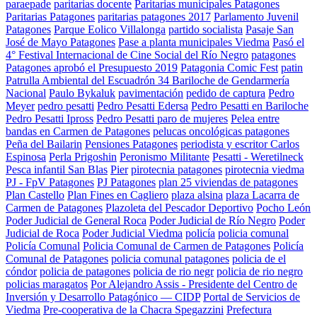
paraepade
paritarias docente
Paritarias municipales Patagones
Paritarias Patagones
paritarias patagones 2017
Parlamento Juvenil
Patagones
Parque Eolico Villalonga
partido socialista
Pasaje San
José de Mayo Patagones
Pase a planta municipales Viedma
Pasó el
4° Festival Internacional de Cine Social del Río Negro
patagones
Patagones aprobó el Presupuesto 2019
Patagonia Comic Fest
patin
Patrulla Ambiental del Escuadrón 34 Bariloche de Gendarmería
Nacional
Paulo Bykaluk
pavimentación
pedido de captura
Pedro
Meyer
pedro pesatti
Pedro Pesatti Edersa
Pedro Pesatti en Bariloche
Pedro Pesatti Ipross
Pedro Pesatti paro de mujeres
Pelea entre
bandas en Carmen de Patagones
pelucas oncológicas patagones
Peña del Bailarin
Pensiones Patagones
periodista y escritor Carlos
Espinosa
Perla Prigoshin
Peronismo Militante
Pesatti - Weretilneck
Pesca infantil San Blas
Pier
pirotecnia patagones
pirotecnia viedma
PJ - FpV Patagones
PJ Patagones
plan 25 viviendas de patagones
Plan Castello
Plan Fines en Cagliero
plaza alsina
plaza Lacarra de
Carmen de Patagones
Plazoleta del Pescador Deportivo
Pocho León
Poder Judicial de General Roca
Poder Judicial de Río Negro
Poder
Judicial de Roca
Poder Judicial Viedma
policía
policia comunal
Policía Comunal
Policia Comunal de Carmen de Patagones
Policía
Comunal de Patagones
policia comunal patagones
policia de el
cóndor
policia de patagones
policia de rio negr
policia de rio negro
policias maragatos
Por Alejandro Assis - Presidente del Centro de
Inversión y Desarrollo Patagónico — CIDP
Portal de Servicios de
Viedma
Pre-cooperativa de la Chacra Spegazzini
Prefectura