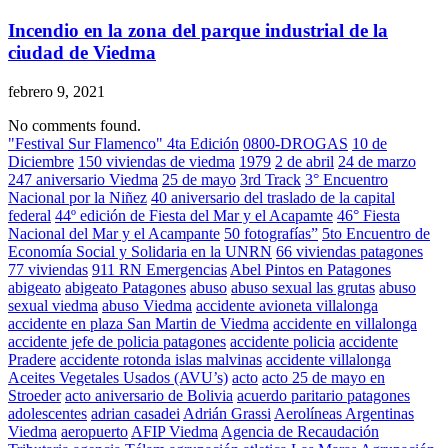
Incendio en la zona del parque industrial de la
ciudad de Viedma
febrero 9, 2021
No comments found.
"Festival Sur Flamenco" 4ta Edición
0800-DROGAS
10 de
Diciembre
150 viviendas de viedma
1979
2 de abril
24 de marzo
247 aniversario Viedma
25 de mayo
3rd Track
3° Encuentro
Nacional por la Niñez
40 aniversario del traslado de la capital
federal
44º edición de Fiesta del Mar y el Acapamte
46° Fiesta
Nacional del Mar y el Acampante
50 fotografías”
5to Encuentro de
Economía Social y Solidaria en la UNRN
66 viviendas patagones
77 viviendas
911 RN Emergencias
Abel Pintos en Patagones
abigeato
abigeato Patagones
abuso
abuso sexual las grutas
abuso
sexual viedma
abuso Viedma
accidente avioneta villalonga
accidente en plaza San Martin de Viedma
accidente en villalonga
accidente jefe de policia patagones
accidente policia
accidente
Pradere
accidente rotonda islas malvinas
accidente villalonga
Aceites Vegetales Usados (AVU’s)
acto
acto 25 de mayo en
Stroeder
acto aniversario de Bolivia
acuerdo paritario patagones
adolescentes
adrian casadei
Adrián Grassi
Aerolíneas Argentinas
Viedma
aeropuerto
AFIP Viedma
Agencia de Recaudación