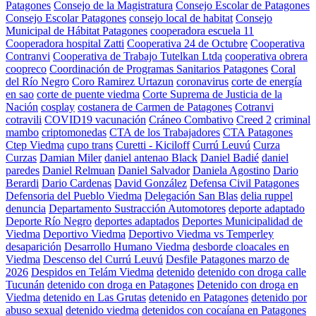
Patagones
Consejo de la Magistratura
Consejo Escolar de Patagones
Consejo Escolar Patagones
consejo local de habitat
Consejo
Municipal de Hábitat Patagones
cooperadora escuela 11
Cooperadora hospital Zatti
Cooperativa 24 de Octubre
Cooperativa
Contranvi
Cooperativa de Trabajo Tutelkan Ltda
cooperativa obrera
coopreco
Coordinación de Programas Sanitarios Patagones
Coral
del Río Negro
Coro Ramirez Urtazun
coronavirus
corte de energía
en sao
corte de puente viedma
Corte Suprema de Justicia de la
Nación
cosplay
costanera de Carmen de Patagones
Cotranvi
cotravili
COVID19 vacunación
Cráneo Combativo
Creed 2
criminal
mambo
criptomonedas
CTA de los Trabajadores
CTA Patagones
Ctep Viedma
cupo trans
Curetti - Kiciloff
Currú Leuvú
Curza
Curzas
Damian Miler
daniel antenao Black
Daniel Badié
daniel
paredes
Daniel Relmuan
Daniel Salvador
Daniela Agostino
Dario
Berardi
Dario Cardenas
David González
Defensa Civil Patagones
Defensoria del Pueblo Viedma
Delegación San Blas
delia ruppel
denuncia
Departamento Sustracción Automotores
deporte adaptado
Deporte Río Negro
deportes adaptados
Deportes Municipalidad de
Viedma
Deportivo Viedma
Deportivo Viedma vs Temperley
desaparición
Desarrollo Humano Viedma
desborde cloacales en
Viedma
Descenso del Currú Leuvú
Desfile Patagones marzo de
2026
Despidos en Telám Viedma
detenido
detenido con droga calle
Tucunán
detenido con droga en Patagones
Detenido con droga en
Viedma
detenido en Las Grutas
detenido en Patagones
detenido por
abuso sexual
detenido viedma
detenidos con cocaíana en Patagones