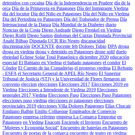
detenidos con cocaina
Día de la Independencia en Pradere
día de la
orca
Día de la Primavera en Patagones
Día del Inmigrante Viedma
día del locutor
Día del Niño en Patagones
Día del Niño en Viedma
Dia del Periodista en Patagones
Día del Trabajador de Prensa
Día
Internacional de la Danza
Día Mundial de la Diabetes
diario
Noticias de la Costa
Diego Andrade
Diego Frenkel en Viedma
Diego Rodil
Diego Santos
diplomas del Curzas
Diputada Provincial
Anahí Bilbao
Diputada UCR Rio Negro
discapacidad
discriminación
DOCENTE
docente feb
Dolores Tubio
DPA
droga
droga en viedma
droga y detenido en Patagones
drone splif
duelo
ebriedad
Eclipse Solar Total Patagónico diciembre 2020
educación
especial
El Bahiano en Viedma
el bañado patagones
el condor
El
Cóndor
El Cuento de las Comadrejas
el progreso viedma
El Refugio
- ESFA
el Secretario General de APEL Río Negro
El Superior
Tribunal de Justicia (STJ) y la Universidad de Flores firmaron un
convenio
eleccion
elecciones
Elecciones 2017
Elecciones 2019 en
Viedma
Elecciones a Intendente de Viedma 2019
Elecciones
generales 2017 Viedma
Elecciones Paso
Elecciones Paso Patagones
elecciones paso viedma
elecciones pj patagones
elecciones
provinciales 2019
elecciones Villa Dolores Patagones
Elías Chucair
Emiliano Balbin
Emilio Collueque
Empleados de Comercio
Patagones
empresa ceferino
empresa La Comarca
Emprotur
en
Patagones
en Viedma
Enacom
Enciende el Invierno
Encuentro de
"Mujeres y Economía Social"
Encuentro de baterías en Patagones
Encuentro de poetas de la comarca
encuentro de teatro en viedma