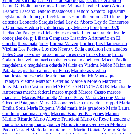
Filippi en Viedma
Las Nenas de Sandro
las pastillas del abuelo
Laura Guidolin
laura ramos
Laura Vinaya
Lavalle
Lazaro Artola
Leandro Lascano
leandro massaccesi
Leandro Santoro
legislatura
legislatura de rio negro
Legislatura sesion diciembre 2019
lenguaje
de señas
Leonardo Sarquis
lethal
Ley de Aborto
Ley de Concursos
y Quiebras Viedma
ley de tierras
Ley Micaela
libro
libro 1979
Licitación Patagones
Licitaciones escuela Laguna Grande
liga de
concejales del pj
Liliana Campazzo
Lisandro Aristimuño en El
Cóndor
lluvia patagones
Lorena Matzen
Lorihen
Los Plameras en
Viedma
Los Pocitos
Los ríos Negro y Sella quedaron hermanados
Lotes Sosa
Lovorne
lucas muñoz
lucas pica
Lucas Roche
Lucio
Gálatro
luis vel
luminaria
mabel guzman
mabel leon
Macos Pavlin
magdalena o
magdalena odarda
Malicia en Viedma
Malón
Malon en
Patagones
maltrato animal
malvinas
Mamiferas viedma
manifestacion escuela de arte
maniobra heimlich
Manos que
Trabajan Viedma
Maraton Ceferino
Marcela Morelo
Marcelino
Jerez
Marcelo Castronovo
MARCELO HONCHARUK
Marcha de
Antorchas
marcha federal
marco tripodi
Marcos Castro
marcos
madarieta
Marcos Madarietta
Marcos Perez
María Ciccone
Maria
Ciccone Patagones
Maria Ciccone reelecta
maria delia ruppel
Maria
Emilia Soria
María Eugenia Vidal
maría inés grandoso
María Laura
Guidolin
mariana arregui
Mariana Baraj en Patagones
Marino
Marino Ricardo
Mario Alberto Francioni
Mario de Rege Intendente
mario franccioni
mario guanca
Mario Guanca Genoveva Molinari
Paola Casadei
Mario Ian
marta milesi
Martín Doñate
Martin Soria