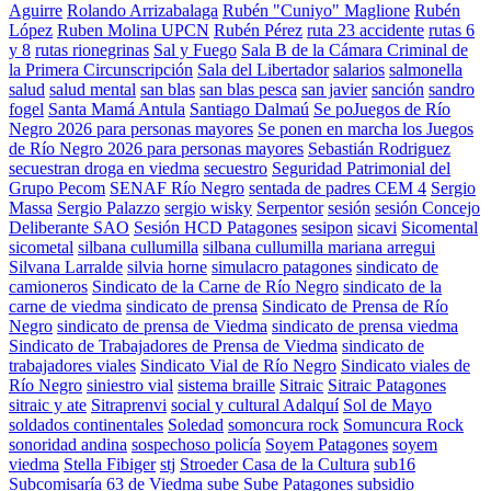
Aguirre
Rolando Arrizabalaga
Rubén "Cuniyo" Maglione
Rubén
López
Ruben Molina UPCN
Rubén Pérez
ruta 23 accidente
rutas 6
y 8
rutas rionegrinas
Sal y Fuego
Sala B de la Cámara Criminal de
la Primera Circunscripción
Sala del Libertador
salarios
salmonella
salud
salud mental
san blas
san blas pesca
san javier
sanción
sandro
fogel
Santa Mamá Antula
Santiago Dalmaú
Se poJuegos de Río
Negro 2026 para personas mayores
Se ponen en marcha los Juegos
de Río Negro 2026 para personas mayores
Sebastián Rodriguez
secuestran droga en viedma
secuestro
Seguridad Patrimonial del
Grupo Pecom
SENAF Río Negro
sentada de padres CEM 4
Sergio
Massa
Sergio Palazzo
sergio wisky
Serpentor
sesión
sesión Concejo
Deliberante SAO
Sesión HCD Patagones
sesipon
sicavi
Sicomental
sicometal
silbana cullumilla
silbana cullumilla mariana arregui
Silvana Larralde
silvia horne
simulacro patagones
sindicato de
camioneros
Sindicato de la Carne de Río Negro
sindicato de la
carne de viedma
sindicato de prensa
Sindicato de Prensa de Río
Negro
sindicato de prensa de Viedma
sindicato de prensa viedma
Sindicato de Trabajadores de Prensa de Viedma
sindicato de
trabajadores viales
Sindicato Vial de Río Negro
Sindicato viales de
Río Negro
siniestro vial
sistema braille
Sitraic
Sitraic Patagones
sitraic y ate
Sitraprenvi
social y cultural Adalquí
Sol de Mayo
soldados continentales
Soledad
somoncura rock
Somuncura Rock
sonoridad andina
sospechoso policía
Soyem Patagones
soyem
viedma
Stella Fibiger
stj
Stroeder Casa de la Cultura
sub16
Subcomisaría 63 de Viedma
sube
Sube Patagones
subsidio