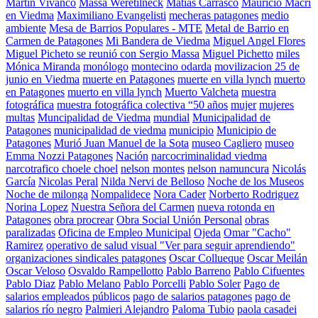
Martin Vivanco
Massa Weretilneck
Matías Carrasco
Mauricio Macri
en Viedma
Maximiliano Evangelisti
mecheras patagones
medio
ambiente
Mesa de Barrios Populares - MTE
Metal de Barrio en
Carmen de Patagones
Mi Bandera de Viedma
Miguel Angel Flores
Miguel Picheto se reunió con Sergio Massa
Miguel Pichetto
miles
Mónica Miranda
monólogo
montecino odarda
movilizacion 25 de
junio en Viedma
muerte en Patagones
muerte en villa lynch
muerto
en Patagones
muerto en villa lynch
Muerto Valcheta
muestra
fotográfica
muestra fotográfica colectiva “50 años
mujer
mujeres
multas
Muncipalidad de Viedma
mundial
Municipalidad de
Patagones
municipalidad de viedma
municipio
Municipio de
Patagones
Murió Juan Manuel de la Sota
museo Cagliero
museo
Emma Nozzi Patagones
Nación
narcocriminalidad viedma
narcotrafico choele choel
nelson montes
nelson namuncura
Nicolás
García
Nicolas Peral
Nilda Nervi de Belloso
Noche de los Museos
Noche de milonga
Nompalidece
Nora Cader
Norberto Rodriguez
Norina Lopez
Nuestra Señora del Carmen
nueva rotonda en
Patagones
obra procrear
Obra Social Unión Personal
obras
paralizadas
Oficina de Empleo Municipal
Ojeda
Omar "Cacho"
Ramirez
operativo de salud visual "Ver para seguir aprendiendo"
organizaciones sindicales patagones
Oscar Collueque
Oscar Meilán
Oscar Veloso
Osvaldo Rampellotto
Pablo Barreno
Pablo Cifuentes
Pablo Diaz
Pablo Melano
Pablo Porcelli
Pablo Soler
Pago de
salarios empleados públicos
pago de salarios patagones
pago de
salarios río negro
Palmieri Alejandro
Paloma Tubio
paola casadei