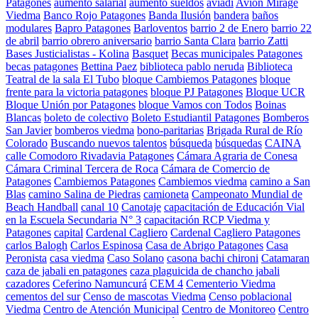
Patagones
aumento salarial
aumento sueldos
aviadi
Avión Mirage
Viedma
Banco Rojo Patagones
Banda Ilusión
bandera
baños
modulares
Bapro Patagones
Barloventos
barrio 2 de Enero
barrio 22
de abril
barrio obrero aniversario
barrio Santa Clara
barrio Zatti
Bases Justicialistas - Kolina
Basquet
Becas municipales Patagones
becas patagones
Bettina Paez
biblioteca pablo neruda
Biblioteca
Teatral de la sala El Tubo
bloque Cambiemos Patagones
bloque
frente para la victoria patagones
bloque PJ Patagones
Bloque UCR
Bloque Unión por Patagones
bloque Vamos con Todos
Boinas
Blancas
boleto de colectivo
Boleto Estudiantil Patagones
Bomberos
San Javier
bomberos viedma
bono-paritarias
Brigada Rural de Río
Colorado
Buscando nuevos talentos
búsqueda
búsquedas
CAINA
calle Comodoro Rivadavia Patagones
Cámara Agraria de Conesa
Cámara Criminal Tercera de Roca
Cámara de Comercio de
Patagones
Cambiemos Patagones
Cambiemos viedma
camino a San
Blas
camino Salina de Piedras
camioneta
Campeonato Mundial de
Beach Handball
canal 10
Canotaje
capacitación de Educación Vial
en la Escuela Secundaria N° 3
capacitación RCP Viedma y
Patagones
capital
Cardenal Cagliero
Cardenal Cagliero Patagones
carlos Balogh
Carlos Espinosa
Casa de Abrigo Patagones
Casa
Peronista
casa viedma
Caso Solano
casona bachi chironi
Catamaran
caza de jabali en patagones
caza plaguicida de chancho jabali
cazadores
Ceferino Namuncurá
CEM 4
Cementerio Viedma
cementos del sur
Censo de mascotas Viedma
Censo poblacional
Viedma
Centro de Atención Municipal
Centro de Monitoreo
Centro