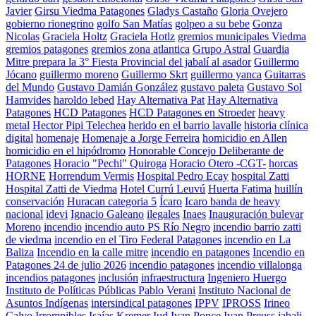
Javier
Girsu Viedma Patagones
Gladys Castaño
Gloria Ovejero
gobierno rionegrino
golfo San Matías
golpeo a su bebe
Gonza
Nicolas
Graciela Holtz
Graciela Hotlz
gremios municipales Viedma
gremios patagones
gremios zona atlantica
Grupo Astral
Guardia
Mitre prepara la 3° Fiesta Provincial del jabalí al asador
Guillermo
Jócano
guillermo moreno
Guillermo Skrt
guillermo yanca
Guitarras
del Mundo
Gustavo Damián González
gustavo paleta
Gustavo Sol
Hamvides
haroldo lebed
Hay Alternativa Pat
Hay Alternativa
Patagones
HCD Patagones
HCD Patagones en Stroeder
heavy
metal
Hector Pipi Telechea
herido en el barrio lavalle
historia clínica
digital
homenaje
Homenaje a Jorge Ferreira
homicidio en Allen
homicidio en el hipódromo
Honorable Concejo Deliberante de
Patagones
Horacio "Pechi" Quiroga
Horacio Otero -CGT-
horcas
HORNE
Horrendum Vermis
Hospital Pedro Ecay
hospital Zatti
Hospital Zatti de Viedma
Hotel Currú Leuvú
Huerta Fatima
huillín
conservación
Huracan categoria 5
Ícaro
Icaro banda de heavy
nacional
idevi
Ignacio Galeano
ilegales
Inaes
Inauguración bulevar
Moreno
incendio
incendio auto PS Río Negro
incendio barrio zatti
de viedma
incendio en el Tiro Federal Patagones
incendio en La
Baliza
Incendio en la calle mitre
incendio en patagones
Incendio en
Patagones 24 de julio 2026
incendio patagones
incendio villalonga
incendios patagones
inclusión
infraestructura
Ingeniero Huergo
Instituto de Políticas Públicas Pablo Verani
Instituto Nacional de
Asuntos Indígenas
intersindical patagones
IPPV
IPROSS
Irineo
Calvo
Irrompibles
Isaías Kremer
Iud
Ivan Ponce
Ivan Preuss
jabali