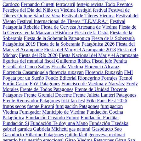
Cardozo
Fernando Curetti
ferrocarril
festejo revista Todo Eventos
Festejos del Día del Niño en Viedma
festigirl
festival
Festival de
Títeres Quique Sánchez Vera
Festival de Títeres Viedma
Festival del
Viento
Festival Internacional de Títeres “T.E.M.P.A.”
Festival
Patagonia Rebelde
Fiesta de Cerveza Artesana de Viedma
Fiesta de
la Cerveza en la Manzana Histórica
Fiesta de la Ostra
Fiesta de la
Soberanía
Fiesta de la Soberanía Patagonica
Fiesta de la Soberanía
Patagónica 2019
Fiesta de la Soberanía Patagónica 2026
Fiesta del
Mar y el Acampante
Fiesta del Mar y el Acampante 2018
Fiesta del
Michay
Fiesta del Río 2020
Fiesta Nacional del Mar y el Acampante
figuritas del mundial
fiscal Guillermo Ibáñez
Fiscal jefe Peralta
Fiscalía de Cinco Saltos
Fiscalía Viedma
Florencia Alcaraz
Florencia Casamiquela
florencia rupayan
Florencia Rupayán
FMI
Fogata por un Sueño
Fondo Editorial Rionegrino
Forrajes Tecnol
Fortín Castre
FpV Patagones
Francisco de Viedma y Narváez
Fredy
Morales
Frente de Todos Patagones
Frente de Unidad Docente
Patagones
Frente Gremial Docente
Frente Julieta Lanteri Patagones
Frente Renovador Patagones
friki fan fest
Friki Fans Fest 2026
frutos secos
fuente Pucará
fumigación Patagones
fumigacion
Viedma
Fumigador Municipio de Viedma
Fundación Cocina
Patagónica
Fundación Creando Futuro
Fundación Facilitar
Fundación Si
Fundación Te doy una Mano
Fundación Tzedaka
gabriel garnica
Gabriela Michetti
gas natural
Gasoducto Sao
Gasoducto Villarino Patagones
gatillo fácil
genoveva molinari
gerardo bari
gestión emocional
Girso Viedma Patagones
Girsu San