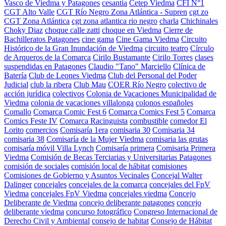
Vasco de Viedma y Patagones
cesantía
Cetep Viedma
CFI N°1
CGT Alto Valle
CGT Río Negro Zona Atlántica - Supren
cgt zo
CGT Zona Atlántica
cgt zona atlantica rio negro
charla
Chichinales
Choky Diaz
choque calle zatti
choque en Viedma
Cierre de
Bachilleratos Patagones
cine gama
Cine Gama Viedma
Circuito
Histórico de la Gran Inundación de Viedma
circuito teatro
Círculo
de Arqueros de la Comarca
Cirilo Bustamante
Cirilo Torres
clases
suspendidas en Patagones
Claudio "Tano" Marciello
Clínica de
Batería
Club de Leones Viedma
Club del Personal del Poder
Judicial
club la ribera
Club Mau
COER Río Negro
colectivo de
acción jurídica
colectivos
Colonia de Vacaciones Municipalidad de
Viedma
colonia de vacaciones villalonga
colonos españoles
Comallo
Comarca Comic Fest 6
Comarca Comics Fest 5
Comarca
Comics Feste IV
Comarca Racinguista
combustible
comedor El
Lorito
comercios
Comisaría 1era
comisaria 30
Comisaria 34
comisaria 38
Comisaría de la Mujer Viedma
comisaria las grutas
comisaría móvil Villa Lynch
Comisaría primera
Comisaria Primera
Viedma
Comisión de Becas Terciarias y Universitarias Patagones
comisión de sociales
comisión local de hábitat
comisiones
Comisiones de Gobierno y Asuntos Vecinales
Concejal Walter
Dalinger
concejales
concejales de la comarca
concejales del FpV
Viedma
concejales FpV Viedma
concejales viedma
Concejo
Deliberante de Viedma
concejo deliberante patagones
concejo
deliberante viedma
concurso fotográfico
Congreso Internacional de
Derecho Civil y Ambiental
consejo de habitat
Consejo de Hábitat