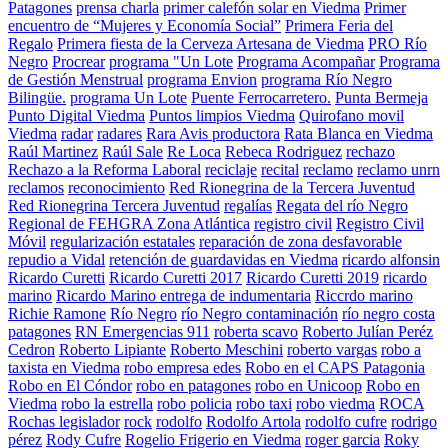
Patagones
prensa charla
primer calefón solar en Viedma
Primer
encuentro de “Mujeres y Economía Social”
Primera Feria del
Regalo
Primera fiesta de la Cerveza Artesana de Viedma
PRO Río
Negro
Procrear
programa "Un Lote
Programa Acompañar
Programa
de Gestión Menstrual
programa Envion
programa Río Negro
Bilingüe.
programa Un Lote
Puente Ferrocarretero.
Punta Bermeja
Punto Digital Viedma
Puntos limpios Viedma
Quirofano movil
Viedma
radar
radares
Rara Avis productora
Rata Blanca en Viedma
Raúl Martinez
Raúl Sale
Re Loca
Rebeca Rodriguez
rechazo
Rechazo a la Reforma Laboral
reciclaje
recital
reclamo
reclamo unrn
reclamos
reconocimiento
Red Rionegrina de la Tercera Juventud
Red Rionegrina Tercera Juventud
regalías
Regata del río Negro
Regional de FEHGRA Zona Atlántica
registro civil
Registro Civil
Móvil
regularización estatales
reparación de zona desfavorable
repudio a Vidal
retención de guardavidas en Viedma
ricardo alfonsin
Ricardo Curetti
Ricardo Curetti 2017
Ricardo Curetti 2019
ricardo
marino
Ricardo Marino entrega de indumentaria
Riccrdo marino
Richie Ramone
Río Negro
río Negro contaminación
río negro costa
patagones
RN Emergencias 911
roberta scavo
Roberto Julían Peréz
Cedron
Roberto Lipiante
Roberto Meschini
roberto vargas
robo a
taxista en Viedma
robo empresa edes
Robo en el CAPS Patagonia
Robo en El Cóndor
robo en patagones
robo en Unicoop
Robo en
Viedma
robo la estrella
robo policia
robo taxi
robo viedma
ROCA
Rochas legislador
rock
rodolfo
Rodolfo Artola
rodolfo cufre
rodrigo
pérez
Rody Cufre
Rogelio Frigerio en Viedma
roger garcia
Roky