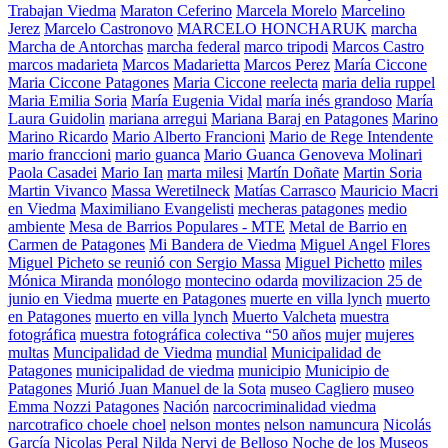
Trabajan Viedma
Maraton Ceferino
Marcela Morelo
Marcelino
Jerez
Marcelo Castronovo
MARCELO HONCHARUK
marcha
Marcha de Antorchas
marcha federal
marco tripodi
Marcos Castro
marcos madarieta
Marcos Madarietta
Marcos Perez
María Ciccone
Maria Ciccone Patagones
Maria Ciccone reelecta
maria delia ruppel
Maria Emilia Soria
María Eugenia Vidal
maría inés grandoso
María
Laura Guidolin
mariana arregui
Mariana Baraj en Patagones
Marino
Marino Ricardo
Mario Alberto Francioni
Mario de Rege Intendente
mario franccioni
mario guanca
Mario Guanca Genoveva Molinari
Paola Casadei
Mario Ian
marta milesi
Martín Doñate
Martin Soria
Martin Vivanco
Massa Weretilneck
Matías Carrasco
Mauricio Macri
en Viedma
Maximiliano Evangelisti
mecheras patagones
medio
ambiente
Mesa de Barrios Populares - MTE
Metal de Barrio en
Carmen de Patagones
Mi Bandera de Viedma
Miguel Angel Flores
Miguel Picheto se reunió con Sergio Massa
Miguel Pichetto
miles
Mónica Miranda
monólogo
montecino odarda
movilizacion 25 de
junio en Viedma
muerte en Patagones
muerte en villa lynch
muerto
en Patagones
muerto en villa lynch
Muerto Valcheta
muestra
fotográfica
muestra fotográfica colectiva “50 años
mujer
mujeres
multas
Muncipalidad de Viedma
mundial
Municipalidad de
Patagones
municipalidad de viedma
municipio
Municipio de
Patagones
Murió Juan Manuel de la Sota
museo Cagliero
museo
Emma Nozzi Patagones
Nación
narcocriminalidad viedma
narcotrafico choele choel
nelson montes
nelson namuncura
Nicolás
García
Nicolas Peral
Nilda Nervi de Belloso
Noche de los Museos