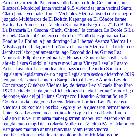
Aro en Carmen de Patagones
julio barcena
Julio Costantino
Junta
Electoral Municipal
junta vecinal 915 viviendas
junta vecinal Santa
Clara
juntas vecinales
Juntas Vecinales Viedma
justicia de rio negro
juzgado Multifueros de El Bolsón
Kapanga en El Cóndor
karate
Karina La Princesita en Viedma
Kolina Río Negro
La 25
La Baliza
La Bancaria
La Casona “Bachi Chironi”
la comarca
La Doble G
La
Escuela Cardenal Cagliero celebró sus 75 año
la esquina bar
La
Fondue
La Forlan
la juan domingo
La Libertad Avanza Viedma
La
Mississippi en Patagones
La Nueva Luna en Viedma
La Trochita de
Jacobacci
labor parlamentaria
lago Escondido
Las Grutas
Las
Manos de Filippi en Viedma
Las Nenas de Sandro
las pastillas del
abuelo
Laura Guidolin
laura ramos
Laura Vinaya
Lavalle
Lazaro
Artola
Leandro Lascano
leandro massaccesi
Leandro Santoro
legislatura
legislatura de rio negro
Legislatura sesion diciembre 2019
lenguaje de señas
Leonardo Sarquis
lethal
Ley de Aborto
Ley de
Concursos y Quiebras Viedma
ley de tierras
Ley Micaela
libro
libro
1979
Licitación Patagones
Licitaciones escuela Laguna Grande
liga
de concejales del pj
Liliana Campazzo
Lisandro Aristimuño en El
Cóndor
lluvia patagones
Lorena Matzen
Lorihen
Los Plameras en
Viedma
Los Pocitos
Los ríos Negro y Sella quedaron hermanados
Lotes Sosa
Lovorne
lucas muñoz
lucas pica
Lucas Roche
Lucio
Gálatro
luis vel
luminaria
mabel guzman
mabel leon
Macos Pavlin
magdalena o
magdalena odarda
Malicia en Viedma
Malón
Malon en
Patagones
maltrato animal
malvinas
Mamiferas viedma
manifestacion escuela de arte
maniobra heimlich
Manos que