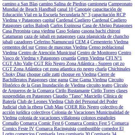
camino a San Blas
camino Salina de Piedras
camioneta
Campeonato
Mundial de Beach Handball
canal 10
Canotaje
capacitación de
Educación Vial en la Escuela Secundaria N° 3
capacitación RCP
Viedma y Patagones
capital
Cardenal Cagliero
Cardenal Cagliero
Patagones
carlos Balogh
Carlos Espinosa
Casa de Abrigo Patagones
Casa Peronista
casa viedma
Caso Solano
casona bachi chironi
Catamaran
caza de jabali en patagones
caza plaguicida de chancho
jabali
cazadores
Ceferino Namuncurá
CEM 4
Cementerio Viedma
cementos del sur
Censo de mascotas Viedma
Censo poblacional
Viedma
Centro de Atención Municipal
Centro de Monitoreo
Centro
Vasco de Viedma y Patagones
cesantía
Cetep Viedma
CFI N°1
CGT Alto Valle
CGT Río Negro Zona Atlántica - Supren
cgt zo
CGT Zona Atlántica
cgt zona atlantica rio negro
charla
Chichinales
Choky Diaz
choque calle zatti
choque en Viedma
Cierre de
Bachilleratos Patagones
cine gama
Cine Gama Viedma
Circuito
Histórico de la Gran Inundación de Viedma
circuito teatro
Círculo
de Arqueros de la Comarca
Cirilo Bustamante
Cirilo Torres
clases
suspendidas en Patagones
Claudio "Tano" Marciello
Clínica de
Batería
Club de Leones Viedma
Club del Personal del Poder
Judicial
club la ribera
Club Mau
COER Río Negro
colectivo de
acción jurídica
colectivos
Colonia de Vacaciones Municipalidad de
Viedma
colonia de vacaciones villalonga
colonos españoles
Comallo
Comarca Comic Fest 6
Comarca Comics Fest 5
Comarca
Comics Feste IV
Comarca Racinguista
combustible
comedor El
Lorito
comercios
Comisaría 1era
comisaria 30
Comisaria 34