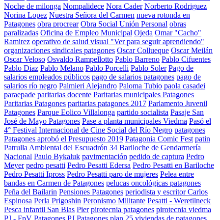
Noche de milonga
Nompalidece
Nora Cader
Norberto Rodriguez
Norina Lopez
Nuestra Señora del Carmen
nueva rotonda en
Patagones
obra procrear
Obra Social Unión Personal
obras
paralizadas
Oficina de Empleo Municipal
Ojeda
Omar "Cacho"
Ramirez
operativo de salud visual "Ver para seguir aprendiendo"
organizaciones sindicales patagones
Oscar Collueque
Oscar Meilán
Oscar Veloso
Osvaldo Rampellotto
Pablo Barreno
Pablo Cifuentes
Pablo Diaz
Pablo Melano
Pablo Porcelli
Pablo Soler
Pago de
salarios empleados públicos
pago de salarios patagones
pago de
salarios río negro
Palmieri Alejandro
Paloma Tubio
paola casadei
paraepade
paritarias docente
Paritarias municipales Patagones
Paritarias Patagones
paritarias patagones 2017
Parlamento Juvenil
Patagones
Parque Eolico Villalonga
partido socialista
Pasaje San
José de Mayo Patagones
Pase a planta municipales Viedma
Pasó el
4° Festival Internacional de Cine Social del Río Negro
patagones
Patagones aprobó el Presupuesto 2019
Patagonia Comic Fest
patin
Patrulla Ambiental del Escuadrón 34 Bariloche de Gendarmería
Nacional
Paulo Bykaluk
pavimentación
pedido de captura
Pedro
Meyer
pedro pesatti
Pedro Pesatti Edersa
Pedro Pesatti en Bariloche
Pedro Pesatti Ipross
Pedro Pesatti paro de mujeres
Pelea entre
bandas en Carmen de Patagones
pelucas oncológicas patagones
Peña del Bailarin
Pensiones Patagones
periodista y escritor Carlos
Espinosa
Perla Prigoshin
Peronismo Militante
Pesatti - Weretilneck
Pesca infantil San Blas
Pier
pirotecnia patagones
pirotecnia viedma
PJ - FpV Patagones
PJ Patagones
plan 25 viviendas de patagones