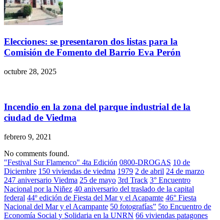
Elecciones: se presentaron dos listas para la
Comisión de Fomento del Barrio Eva Perón
octubre 28, 2025
Incendio en la zona del parque industrial de la
ciudad de Viedma
febrero 9, 2021
No comments found.
"Festival Sur Flamenco" 4ta Edición
0800-DROGAS
10 de
Diciembre
150 viviendas de viedma
1979
2 de abril
24 de marzo
247 aniversario Viedma
25 de mayo
3rd Track
3° Encuentro
Nacional por la Niñez
40 aniversario del traslado de la capital
federal
44º edición de Fiesta del Mar y el Acapamte
46° Fiesta
Nacional del Mar y el Acampante
50 fotografías”
5to Encuentro de
Economía Social y Solidaria en la UNRN
66 viviendas patagones