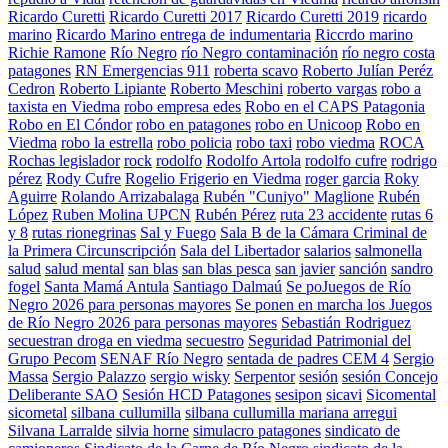
Ricardo Curetti
Ricardo Curetti 2017
Ricardo Curetti 2019
ricardo
marino
Ricardo Marino entrega de indumentaria
Riccrdo marino
Richie Ramone
Río Negro
río Negro contaminación
río negro costa
patagones
RN Emergencias 911
roberta scavo
Roberto Julían Peréz
Cedron
Roberto Lipiante
Roberto Meschini
roberto vargas
robo a
taxista en Viedma
robo empresa edes
Robo en el CAPS Patagonia
Robo en El Cóndor
robo en patagones
robo en Unicoop
Robo en
Viedma
robo la estrella
robo policia
robo taxi
robo viedma
ROCA
Rochas legislador
rock
rodolfo
Rodolfo Artola
rodolfo cufre
rodrigo
pérez
Rody Cufre
Rogelio Frigerio en Viedma
roger garcia
Roky
Aguirre
Rolando Arrizabalaga
Rubén "Cuniyo" Maglione
Rubén
López
Ruben Molina UPCN
Rubén Pérez
ruta 23 accidente
rutas 6
y 8
rutas rionegrinas
Sal y Fuego
Sala B de la Cámara Criminal de
la Primera Circunscripción
Sala del Libertador
salarios
salmonella
salud
salud mental
san blas
san blas pesca
san javier
sanción
sandro
fogel
Santa Mamá Antula
Santiago Dalmaú
Se poJuegos de Río
Negro 2026 para personas mayores
Se ponen en marcha los Juegos
de Río Negro 2026 para personas mayores
Sebastián Rodriguez
secuestran droga en viedma
secuestro
Seguridad Patrimonial del
Grupo Pecom
SENAF Río Negro
sentada de padres CEM 4
Sergio
Massa
Sergio Palazzo
sergio wisky
Serpentor
sesión
sesión Concejo
Deliberante SAO
Sesión HCD Patagones
sesipon
sicavi
Sicomental
sicometal
silbana cullumilla
silbana cullumilla mariana arregui
Silvana Larralde
silvia horne
simulacro patagones
sindicato de