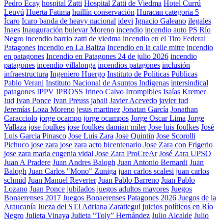
Pedro Ecay
hospital Zatti
Hospital Zatti de Viedma
Hotel Currú
Leuvú
Huerta Fatima
huillín conservación
Huracan categoria 5
Ícaro
Icaro banda de heavy nacional
idevi
Ignacio Galeano
ilegales
Inaes
Inauguración bulevar Moreno
incendio
incendio auto PS Río
Negro
incendio barrio zatti de viedma
incendio en el Tiro Federal
Patagones
incendio en La Baliza
Incendio en la calle mitre
incendio
en patagones
Incendio en Patagones 24 de julio 2026
incendio
patagones
incendio villalonga
incendios patagones
inclusión
infraestructura
Ingeniero Huergo
Instituto de Políticas Públicas
Pablo Verani
Instituto Nacional de Asuntos Indígenas
intersindical
patagones
IPPV
IPROSS
Irineo Calvo
Irrompibles
Isaías Kremer
Iud
Ivan Ponce
Ivan Preuss
jabali
Javier Acevedo
javier iud
Jeremías Loza Moreno
jesus martinez
Jonatan García
Jonathan
Caracciolo
jorge ocampo
jorge ocampos
Jorge Oscar Lima
Jorge
Vallaza
jose foulkes
jose foulkes damian miler
Jose luis foulkes
José
Luis Garcia Pinasco
Jose Luis Zara
Jose Quintin
Jose Scorolli
Pichuco
jose zara
jose zara acto bicentenario
Jose Zara con Frigerio
jose zara maria eugenia vidal
Jose Zara ProCreAr
José Zara UPSO
Juan A Pradere
Juan Andres Balogh
Juan Antonio Bernardi
Juan
Balogh
Juan Carlos "Mono" Zuniga
juan carlos scalesi
juan carlos
schmid
Juan Manuel Reverter
Juan Pablo Barreno
Juan Pablo
Lozano
Juan Ponce
jubilados
juegos adultos mayores
Juegos
Bonaerenses 2017
Juegos Bonaerenses Patagones 2026
Juegos de la
Araucanía
Jueza del STJ Adriana Zaratiegui
juicios políticos en Río
Negro
Julieta Vinaya
Julieta “Toly” Hernández
Julio Alcalde
Julio