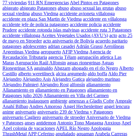
77 viviendas
911 RN Emergencias
Abel Pintos en Patagones
abigeato
abigeato Patagones
abuso
abuso sexual las grutas
abuso
sexual viedma
abuso Viedma
accidente avioneta villalonga
accidente en plaza San Martin de Viedma
accidente en villalonga
accidente jefe de policia patagones
accidente policia
accidente
Pradere
accidente rotonda islas malvinas
accidente ruta 3 Patagones
accidente villalonga
Aceites Vegetales Usados (AVU’s)
acto
acto 25
de mayo en Stroeder
acto aniversario de Bolivia
acuerdo paritario
patagones
adolescentes
adrian casadei
Adrián Grassi
Aerolíneas
Argentinas Viedma
aeropuerto
AFIP Viedma
Agencia de
Recaudación Tributaria
agencia Télam
agrupación atletica Las
Maras
Agrupación Raúl Alfonsin
aguas rionegrinas
Aguas
Rionegrinas SA
aguinaldo
Ahgzarn
ahogado en el río Negro
Alberto
Castillo
alberto weretilneck
alcira argumedo
aldo boffa
Aldo Pier
Alejandro
Alejandro Asis
Alejandro Gatica
alejandro marinao
Alejandro Palmieri
Alejandro Rost
alfonsín
allanamiento
Allanamiento en
allanamiento en Patagones
allanamiento en
Patagones julio 2026
Allanamiento en Villa del Carmen
allanamiento inalauquen
ambiente
amenzas a Gladis Cofre
Amprale
Anahí Bilbao
Andres Amoroso
Ángel Hechenleitner
angel lencura
anime
aniversario
aniversario 239 de Viedma y Patagones
aniversario Cagliero
aniversario de stroeder
Aniversario de Viedma
y Patgones
anses
antidemon
Antonio Tono Magagna
Anxious
Apel
Apel colonia de vacaciones
APEL Río Negro
Apologgia
ThrashMetal
APP Ceferino
apuñalado
aquaman
Arabela Carreras