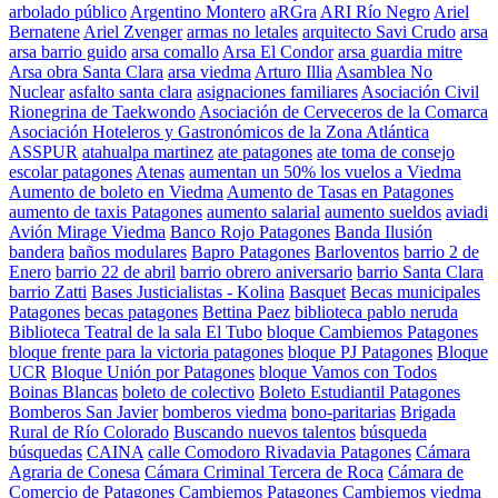
arbolado público
Argentino Montero
aRGra
ARI Río Negro
Ariel
Bernatene
Ariel Zvenger
armas no letales
arquitecto Savi Crudo
arsa
arsa barrio guido
arsa comallo
Arsa El Condor
arsa guardia mitre
Arsa obra Santa Clara
arsa viedma
Arturo Illia
Asamblea No
Nuclear
asfalto santa clara
asignaciones familiares
Asociación Civil
Rionegrina de Taekwondo
Asociación de Cerveceros de la Comarca
Asociación Hoteleros y Gastronómicos de la Zona Atlántica
ASSPUR
atahualpa martinez
ate patagones
ate toma de consejo
escolar patagones
Atenas
aumentan un 50% los vuelos a Viedma
Aumento de boleto en Viedma
Aumento de Tasas en Patagones
aumento de taxis Patagones
aumento salarial
aumento sueldos
aviadi
Avión Mirage Viedma
Banco Rojo Patagones
Banda Ilusión
bandera
baños modulares
Bapro Patagones
Barloventos
barrio 2 de
Enero
barrio 22 de abril
barrio obrero aniversario
barrio Santa Clara
barrio Zatti
Bases Justicialistas - Kolina
Basquet
Becas municipales
Patagones
becas patagones
Bettina Paez
biblioteca pablo neruda
Biblioteca Teatral de la sala El Tubo
bloque Cambiemos Patagones
bloque frente para la victoria patagones
bloque PJ Patagones
Bloque
UCR
Bloque Unión por Patagones
bloque Vamos con Todos
Boinas Blancas
boleto de colectivo
Boleto Estudiantil Patagones
Bomberos San Javier
bomberos viedma
bono-paritarias
Brigada
Rural de Río Colorado
Buscando nuevos talentos
búsqueda
búsquedas
CAINA
calle Comodoro Rivadavia Patagones
Cámara
Agraria de Conesa
Cámara Criminal Tercera de Roca
Cámara de
Comercio de Patagones
Cambiemos Patagones
Cambiemos viedma