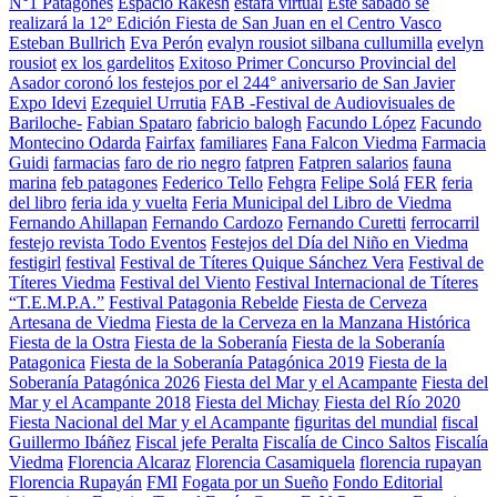
N°1 Patagones
Espacio Rakesh
estafa virtual
Este sábado se
realizará la 12º Edición Fiesta de San Juan en el Centro Vasco
Esteban Bullrich
Eva Perón
evalyn rousiot silbana cullumilla
evelyn
rousiot
ex los gardelitos
Exitoso Primer Concurso Provincial del
Asador coronó los festejos por el 244° aniversario de San Javier
Expo Idevi
Ezequiel Urrutia
FAB -Festival de Audiovisuales de
Bariloche-
Fabian Spataro
fabricio balogh
Facundo López
Facundo
Montecino Odarda
Fairfax
familiares
Fana Falcon Viedma
Farmacia
Guidi
farmacias
faro de rio negro
fatpren
Fatpren salarios
fauna
marina
feb patagones
Federico Tello
Fehgra
Felipe Solá
FER
feria
del libro
feria ida y vuelta
Feria Municipal del Libro de Viedma
Fernando Ahillapan
Fernando Cardozo
Fernando Curetti
ferrocarril
festejo revista Todo Eventos
Festejos del Día del Niño en Viedma
festigirl
festival
Festival de Títeres Quique Sánchez Vera
Festival de
Títeres Viedma
Festival del Viento
Festival Internacional de Títeres
“T.E.M.P.A.”
Festival Patagonia Rebelde
Fiesta de Cerveza
Artesana de Viedma
Fiesta de la Cerveza en la Manzana Histórica
Fiesta de la Ostra
Fiesta de la Soberanía
Fiesta de la Soberanía
Patagonica
Fiesta de la Soberanía Patagónica 2019
Fiesta de la
Soberanía Patagónica 2026
Fiesta del Mar y el Acampante
Fiesta del
Mar y el Acampante 2018
Fiesta del Michay
Fiesta del Río 2020
Fiesta Nacional del Mar y el Acampante
figuritas del mundial
fiscal
Guillermo Ibáñez
Fiscal jefe Peralta
Fiscalía de Cinco Saltos
Fiscalía
Viedma
Florencia Alcaraz
Florencia Casamiquela
florencia rupayan
Florencia Rupayán
FMI
Fogata por un Sueño
Fondo Editorial