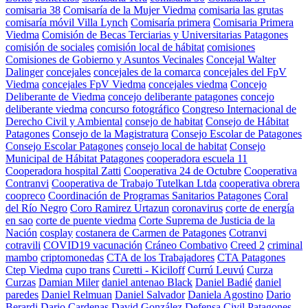
comisaria 38
Comisaría de la Mujer Viedma
comisaria las grutas
comisaría móvil Villa Lynch
Comisaría primera
Comisaria Primera
Viedma
Comisión de Becas Terciarias y Universitarias Patagones
comisión de sociales
comisión local de hábitat
comisiones
Comisiones de Gobierno y Asuntos Vecinales
Concejal Walter
Dalinger
concejales
concejales de la comarca
concejales del FpV
Viedma
concejales FpV Viedma
concejales viedma
Concejo
Deliberante de Viedma
concejo deliberante patagones
concejo
deliberante viedma
concurso fotográfico
Congreso Internacional de
Derecho Civil y Ambiental
consejo de habitat
Consejo de Hábitat
Patagones
Consejo de la Magistratura
Consejo Escolar de Patagones
Consejo Escolar Patagones
consejo local de habitat
Consejo
Municipal de Hábitat Patagones
cooperadora escuela 11
Cooperadora hospital Zatti
Cooperativa 24 de Octubre
Cooperativa
Contranvi
Cooperativa de Trabajo Tutelkan Ltda
cooperativa obrera
coopreco
Coordinación de Programas Sanitarios Patagones
Coral
del Río Negro
Coro Ramirez Urtazun
coronavirus
corte de energía
en sao
corte de puente viedma
Corte Suprema de Justicia de la
Nación
cosplay
costanera de Carmen de Patagones
Cotranvi
cotravili
COVID19 vacunación
Cráneo Combativo
Creed 2
criminal
mambo
criptomonedas
CTA de los Trabajadores
CTA Patagones
Ctep Viedma
cupo trans
Curetti - Kiciloff
Currú Leuvú
Curza
Curzas
Damian Miler
daniel antenao Black
Daniel Badié
daniel
paredes
Daniel Relmuan
Daniel Salvador
Daniela Agostino
Dario
Berardi
Dario Cardenas
David González
Defensa Civil Patagones