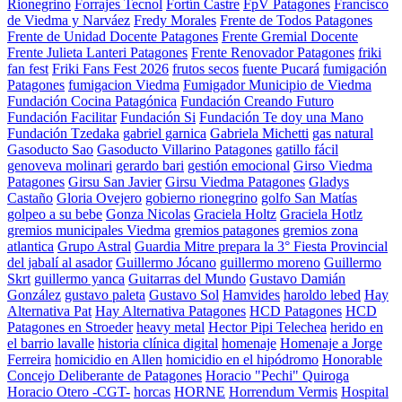
Rionegrino
Forrajes Tecnol
Fortín Castre
FpV Patagones
Francisco
de Viedma y Narváez
Fredy Morales
Frente de Todos Patagones
Frente de Unidad Docente Patagones
Frente Gremial Docente
Frente Julieta Lanteri Patagones
Frente Renovador Patagones
friki
fan fest
Friki Fans Fest 2026
frutos secos
fuente Pucará
fumigación
Patagones
fumigacion Viedma
Fumigador Municipio de Viedma
Fundación Cocina Patagónica
Fundación Creando Futuro
Fundación Facilitar
Fundación Si
Fundación Te doy una Mano
Fundación Tzedaka
gabriel garnica
Gabriela Michetti
gas natural
Gasoducto Sao
Gasoducto Villarino Patagones
gatillo fácil
genoveva molinari
gerardo bari
gestión emocional
Girso Viedma
Patagones
Girsu San Javier
Girsu Viedma Patagones
Gladys
Castaño
Gloria Ovejero
gobierno rionegrino
golfo San Matías
golpeo a su bebe
Gonza Nicolas
Graciela Holtz
Graciela Hotlz
gremios municipales Viedma
gremios patagones
gremios zona
atlantica
Grupo Astral
Guardia Mitre prepara la 3° Fiesta Provincial
del jabalí al asador
Guillermo Jócano
guillermo moreno
Guillermo
Skrt
guillermo yanca
Guitarras del Mundo
Gustavo Damián
González
gustavo paleta
Gustavo Sol
Hamvides
haroldo lebed
Hay
Alternativa Pat
Hay Alternativa Patagones
HCD Patagones
HCD
Patagones en Stroeder
heavy metal
Hector Pipi Telechea
herido en
el barrio lavalle
historia clínica digital
homenaje
Homenaje a Jorge
Ferreira
homicidio en Allen
homicidio en el hipódromo
Honorable
Concejo Deliberante de Patagones
Horacio "Pechi" Quiroga
Horacio Otero -CGT-
horcas
HORNE
Horrendum Vermis
Hospital