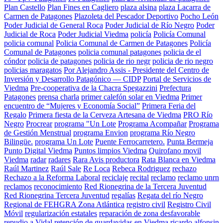
Plan Castello
Plan Fines en Cagliero
plaza alsina
plaza Lacarra de
Carmen de Patagones
Plazoleta del Pescador Deportivo
Pocho León
Poder Judicial de General Roca
Poder Judicial de Río Negro
Poder
Judicial de Roca
Poder Judicial Viedma
policía
Policía Comunal
policia comunal
Policia Comunal de Carmen de Patagones
Policía
Comunal de Patagones
policia comunal patagones
policia de el
cóndor
policia de patagones
policia de rio negr
policia de rio negro
policias maragatos
Por Alejandro Assis - Presidente del Centro de
Inversión y Desarrollo Patagónico — CIDP
Portal de Servicios de
Viedma
Pre-cooperativa de la Chacra Spegazzini
Prefectura
Patagones
prensa charla
primer calefón solar en Viedma
Primer
encuentro de “Mujeres y Economía Social”
Primera Feria del
Regalo
Primera fiesta de la Cerveza Artesana de Viedma
PRO Río
Negro
Procrear
programa "Un Lote
Programa Acompañar
Programa
de Gestión Menstrual
programa Envion
programa Río Negro
Bilingüe.
programa Un Lote
Puente Ferrocarretero.
Punta Bermeja
Punto Digital Viedma
Puntos limpios Viedma
Quirofano movil
Viedma
radar
radares
Rara Avis productora
Rata Blanca en Viedma
Raúl Martinez
Raúl Sale
Re Loca
Rebeca Rodriguez
rechazo
Rechazo a la Reforma Laboral
reciclaje
recital
reclamo
reclamo unrn
reclamos
reconocimiento
Red Rionegrina de la Tercera Juventud
Red Rionegrina Tercera Juventud
regalías
Regata del río Negro
Regional de FEHGRA Zona Atlántica
registro civil
Registro Civil
Móvil
regularización estatales
reparación de zona desfavorable
repudio a Vidal
retención de guardavidas en Viedma
ricardo alfonsin