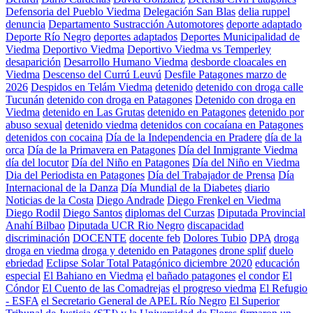
Defensoria del Pueblo Viedma
Delegación San Blas
delia ruppel
denuncia
Departamento Sustracción Automotores
deporte adaptado
Deporte Río Negro
deportes adaptados
Deportes Municipalidad de
Viedma
Deportivo Viedma
Deportivo Viedma vs Temperley
desaparición
Desarrollo Humano Viedma
desborde cloacales en
Viedma
Descenso del Currú Leuvú
Desfile Patagones marzo de
2026
Despidos en Telám Viedma
detenido
detenido con droga calle
Tucunán
detenido con droga en Patagones
Detenido con droga en
Viedma
detenido en Las Grutas
detenido en Patagones
detenido por
abuso sexual
detenido viedma
detenidos con cocaíana en Patagones
detenidos con cocaina
Día de la Independencia en Pradere
día de la
orca
Día de la Primavera en Patagones
Día del Inmigrante Viedma
día del locutor
Día del Niño en Patagones
Día del Niño en Viedma
Dia del Periodista en Patagones
Día del Trabajador de Prensa
Día
Internacional de la Danza
Día Mundial de la Diabetes
diario
Noticias de la Costa
Diego Andrade
Diego Frenkel en Viedma
Diego Rodil
Diego Santos
diplomas del Curzas
Diputada Provincial
Anahí Bilbao
Diputada UCR Rio Negro
discapacidad
discriminación
DOCENTE
docente feb
Dolores Tubio
DPA
droga
droga en viedma
droga y detenido en Patagones
drone splif
duelo
ebriedad
Eclipse Solar Total Patagónico diciembre 2020
educación
especial
El Bahiano en Viedma
el bañado patagones
el condor
El
Cóndor
El Cuento de las Comadrejas
el progreso viedma
El Refugio
- ESFA
el Secretario General de APEL Río Negro
El Superior