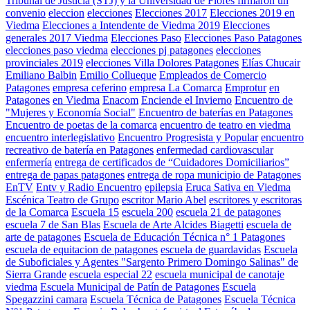
Tribunal de Justicia (STJ) y la Universidad de Flores firmaron un
convenio
eleccion
elecciones
Elecciones 2017
Elecciones 2019 en
Viedma
Elecciones a Intendente de Viedma 2019
Elecciones
generales 2017 Viedma
Elecciones Paso
Elecciones Paso Patagones
elecciones paso viedma
elecciones pj patagones
elecciones
provinciales 2019
elecciones Villa Dolores Patagones
Elías Chucair
Emiliano Balbin
Emilio Collueque
Empleados de Comercio
Patagones
empresa ceferino
empresa La Comarca
Emprotur
en
Patagones
en Viedma
Enacom
Enciende el Invierno
Encuentro de
"Mujeres y Economía Social"
Encuentro de baterías en Patagones
Encuentro de poetas de la comarca
encuentro de teatro en viedma
encuentro interlegislativo
Encuentro Progresista y Popular
encuentro
recreativo de batería en Patagones
enfermedad cardiovascular
enfermería
entrega de certificados de “Cuidadores Domiciliarios”
entrega de papas patagones
entrega de ropa municipio de Patagones
EnTV
Entv y Radio Encuentro
epilepsia
Eruca Sativa en Viedma
Escénica Teatro de Grupo
escritor Mario Abel
escritores y escritoras
de la Comarca
Escuela 15
escuela 200
escuela 21 de patagones
escuela 7 de San Blas
Escuela de Arte Alcides Biagetti
escuela de
arte de patagones
Escuela de Educación Técnica n° 1 Patagones
escuela de equitacion de patagones
escuela de guardavidas
Escuela
de Suboficiales y Agentes "Sargento Primero Domingo Salinas" de
Sierra Grande
escuela especial 22
escuela municipal de canotaje
viedma
Escuela Municipal de Patín de Patagones
Escuela
Spegazzini camara
Escuela Técnica de Patagones
Escuela Técnica