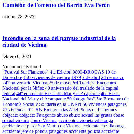
Comisión de Fomento del Barrio Eva Perón
octubre 28, 2025
Incendio en la zona del parque industrial de la
ciudad de Viedma
febrero 9, 2021
No comments found.
"Festival Sur Flamenco" 4ta Edición
0800-DROGAS
10 de
Diciembre
150 viviendas de viedma
1979
2 de abril
24 de marzo
247 aniversario Viedma
25 de mayo
3rd Track
3° Encuentro
Nacional por la Niñez
40 aniversario del traslado de la capital
federal
44º edición de Fiesta del Mar y el Acapamte
46° Fiesta
Nacional del Mar y el Acampante
50 fotografías”
5to Encuentro de
Economía Social y Solidaria en la UNRN
66 viviendas patagones
77 viviendas
911 RN Emergencias
Abel Pintos en Patagones
abigeato
abigeato Patagones
abuso
abuso sexual las grutas
abuso
sexual viedma
abuso Viedma
accidente avioneta villalonga
accidente en plaza San Martin de Viedma
accidente en villalonga
accidente jefe de policia patagones
accidente policia
accidente