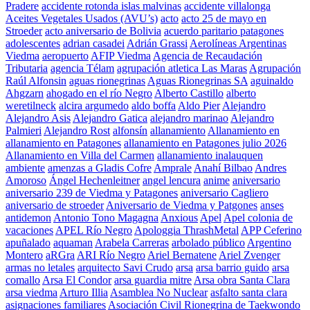
Pradere
accidente rotonda islas malvinas
accidente villalonga
Aceites Vegetales Usados (AVU’s)
acto
acto 25 de mayo en
Stroeder
acto aniversario de Bolivia
acuerdo paritario patagones
adolescentes
adrian casadei
Adrián Grassi
Aerolíneas Argentinas
Viedma
aeropuerto
AFIP Viedma
Agencia de Recaudación
Tributaria
agencia Télam
agrupación atletica Las Maras
Agrupación
Raúl Alfonsin
aguas rionegrinas
Aguas Rionegrinas SA
aguinaldo
Ahgzarn
ahogado en el río Negro
Alberto Castillo
alberto
weretilneck
alcira argumedo
aldo boffa
Aldo Pier
Alejandro
Alejandro Asis
Alejandro Gatica
alejandro marinao
Alejandro
Palmieri
Alejandro Rost
alfonsín
allanamiento
Allanamiento en
allanamiento en Patagones
allanamiento en Patagones julio 2026
Allanamiento en Villa del Carmen
allanamiento inalauquen
ambiente
amenzas a Gladis Cofre
Amprale
Anahí Bilbao
Andres
Amoroso
Ángel Hechenleitner
angel lencura
anime
aniversario
aniversario 239 de Viedma y Patagones
aniversario Cagliero
aniversario de stroeder
Aniversario de Viedma y Patgones
anses
antidemon
Antonio Tono Magagna
Anxious
Apel
Apel colonia de
vacaciones
APEL Río Negro
Apologgia ThrashMetal
APP Ceferino
apuñalado
aquaman
Arabela Carreras
arbolado público
Argentino
Montero
aRGra
ARI Río Negro
Ariel Bernatene
Ariel Zvenger
armas no letales
arquitecto Savi Crudo
arsa
arsa barrio guido
arsa
comallo
Arsa El Condor
arsa guardia mitre
Arsa obra Santa Clara
arsa viedma
Arturo Illia
Asamblea No Nuclear
asfalto santa clara
asignaciones familiares
Asociación Civil Rionegrina de Taekwondo