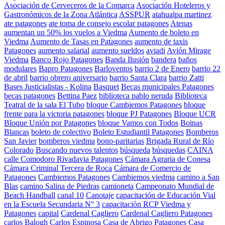
Asociación de Cerveceros de la Comarca
Asociación Hoteleros y
Gastronómicos de la Zona Atlántica
ASSPUR
atahualpa martinez
ate patagones
ate toma de consejo escolar patagones
Atenas
aumentan un 50% los vuelos a Viedma
Aumento de boleto en
Viedma
Aumento de Tasas en Patagones
aumento de taxis
Patagones
aumento salarial
aumento sueldos
aviadi
Avión Mirage
Viedma
Banco Rojo Patagones
Banda Ilusión
bandera
baños
modulares
Bapro Patagones
Barloventos
barrio 2 de Enero
barrio 22
de abril
barrio obrero aniversario
barrio Santa Clara
barrio Zatti
Bases Justicialistas - Kolina
Basquet
Becas municipales Patagones
becas patagones
Bettina Paez
biblioteca pablo neruda
Biblioteca
Teatral de la sala El Tubo
bloque Cambiemos Patagones
bloque
frente para la victoria patagones
bloque PJ Patagones
Bloque UCR
Bloque Unión por Patagones
bloque Vamos con Todos
Boinas
Blancas
boleto de colectivo
Boleto Estudiantil Patagones
Bomberos
San Javier
bomberos viedma
bono-paritarias
Brigada Rural de Río
Colorado
Buscando nuevos talentos
búsqueda
búsquedas
CAINA
calle Comodoro Rivadavia Patagones
Cámara Agraria de Conesa
Cámara Criminal Tercera de Roca
Cámara de Comercio de
Patagones
Cambiemos Patagones
Cambiemos viedma
camino a San
Blas
camino Salina de Piedras
camioneta
Campeonato Mundial de
Beach Handball
canal 10
Canotaje
capacitación de Educación Vial
en la Escuela Secundaria N° 3
capacitación RCP Viedma y
Patagones
capital
Cardenal Cagliero
Cardenal Cagliero Patagones
carlos Balogh
Carlos Espinosa
Casa de Abrigo Patagones
Casa