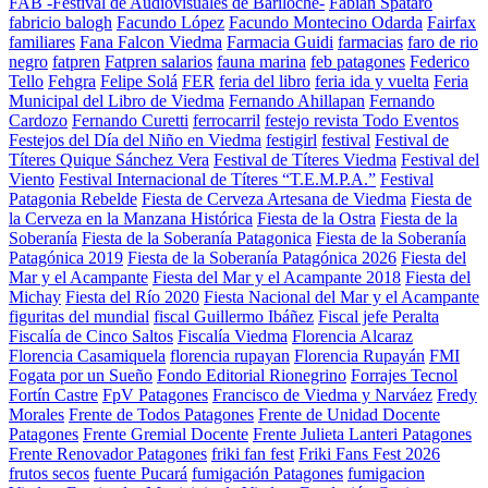
FAB -Festival de Audiovisuales de Bariloche-
Fabian Spataro
fabricio balogh
Facundo López
Facundo Montecino Odarda
Fairfax
familiares
Fana Falcon Viedma
Farmacia Guidi
farmacias
faro de rio
negro
fatpren
Fatpren salarios
fauna marina
feb patagones
Federico
Tello
Fehgra
Felipe Solá
FER
feria del libro
feria ida y vuelta
Feria
Municipal del Libro de Viedma
Fernando Ahillapan
Fernando
Cardozo
Fernando Curetti
ferrocarril
festejo revista Todo Eventos
Festejos del Día del Niño en Viedma
festigirl
festival
Festival de
Títeres Quique Sánchez Vera
Festival de Títeres Viedma
Festival del
Viento
Festival Internacional de Títeres “T.E.M.P.A.”
Festival
Patagonia Rebelde
Fiesta de Cerveza Artesana de Viedma
Fiesta de
la Cerveza en la Manzana Histórica
Fiesta de la Ostra
Fiesta de la
Soberanía
Fiesta de la Soberanía Patagonica
Fiesta de la Soberanía
Patagónica 2019
Fiesta de la Soberanía Patagónica 2026
Fiesta del
Mar y el Acampante
Fiesta del Mar y el Acampante 2018
Fiesta del
Michay
Fiesta del Río 2020
Fiesta Nacional del Mar y el Acampante
figuritas del mundial
fiscal Guillermo Ibáñez
Fiscal jefe Peralta
Fiscalía de Cinco Saltos
Fiscalía Viedma
Florencia Alcaraz
Florencia Casamiquela
florencia rupayan
Florencia Rupayán
FMI
Fogata por un Sueño
Fondo Editorial Rionegrino
Forrajes Tecnol
Fortín Castre
FpV Patagones
Francisco de Viedma y Narváez
Fredy
Morales
Frente de Todos Patagones
Frente de Unidad Docente
Patagones
Frente Gremial Docente
Frente Julieta Lanteri Patagones
Frente Renovador Patagones
friki fan fest
Friki Fans Fest 2026
frutos secos
fuente Pucará
fumigación Patagones
fumigacion