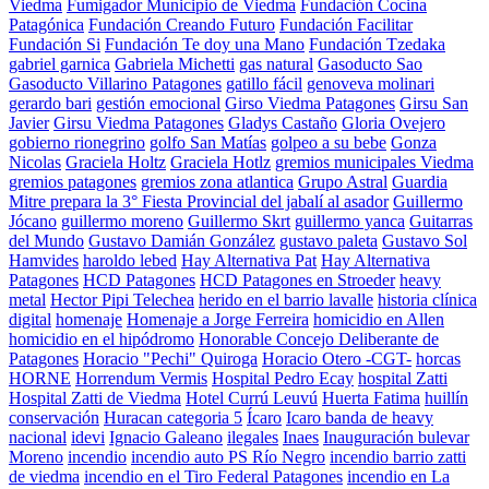
Viedma
Fumigador Municipio de Viedma
Fundación Cocina
Patagónica
Fundación Creando Futuro
Fundación Facilitar
Fundación Si
Fundación Te doy una Mano
Fundación Tzedaka
gabriel garnica
Gabriela Michetti
gas natural
Gasoducto Sao
Gasoducto Villarino Patagones
gatillo fácil
genoveva molinari
gerardo bari
gestión emocional
Girso Viedma Patagones
Girsu San
Javier
Girsu Viedma Patagones
Gladys Castaño
Gloria Ovejero
gobierno rionegrino
golfo San Matías
golpeo a su bebe
Gonza
Nicolas
Graciela Holtz
Graciela Hotlz
gremios municipales Viedma
gremios patagones
gremios zona atlantica
Grupo Astral
Guardia
Mitre prepara la 3° Fiesta Provincial del jabalí al asador
Guillermo
Jócano
guillermo moreno
Guillermo Skrt
guillermo yanca
Guitarras
del Mundo
Gustavo Damián González
gustavo paleta
Gustavo Sol
Hamvides
haroldo lebed
Hay Alternativa Pat
Hay Alternativa
Patagones
HCD Patagones
HCD Patagones en Stroeder
heavy
metal
Hector Pipi Telechea
herido en el barrio lavalle
historia clínica
digital
homenaje
Homenaje a Jorge Ferreira
homicidio en Allen
homicidio en el hipódromo
Honorable Concejo Deliberante de
Patagones
Horacio "Pechi" Quiroga
Horacio Otero -CGT-
horcas
HORNE
Horrendum Vermis
Hospital Pedro Ecay
hospital Zatti
Hospital Zatti de Viedma
Hotel Currú Leuvú
Huerta Fatima
huillín
conservación
Huracan categoria 5
Ícaro
Icaro banda de heavy
nacional
idevi
Ignacio Galeano
ilegales
Inaes
Inauguración bulevar
Moreno
incendio
incendio auto PS Río Negro
incendio barrio zatti
de viedma
incendio en el Tiro Federal Patagones
incendio en La