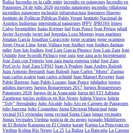
Baliza
Incendio en la calle mitre
incendio en patagones
Incendio en
Patagones 24 de julio 2026
incendio patagones
incendio villalonga
incendios patagones
inclusión
infraestructura
Ingeniero Huergo
Instituto de Políticas Públicas Pablo Verani
Instituto Nacional de
Asuntos Indígenas
intersindical patagones
IPPV
IPROSS
Irineo
Calvo
Irrompibles
Isaías Kremer
Iud
Ivan Ponce
Ivan Preuss
jabali
Javier Acevedo
javier iud
Jeremías Loza Moreno
jesus martinez
Jonatan García
Jonathan Caracciolo
jorge ocampo
jorge ocampos
Jorge Oscar Lima
Jorge Vallaza
jose foulkes
jose foulkes damian
miler
Jose luis foulkes
José Luis Garcia Pinasco
Jose Luis Zara
Jose
Quintin
Jose Scorolli Pichuco
jose zara
jose zara acto bicentenario
Jose Zara con Frigerio
jose zara maria eugenia vidal
Jose Zara
ProCreAr
José Zara UPSO
Juan A Pradere
Juan Andres Balogh
Juan Antonio Bernardi
Juan Balogh
Juan Carlos "Mono" Zuniga
juan carlos scalesi
juan carlos schmid
Juan Manuel Reverter
Juan
Pablo Barreno
Juan Pablo Lozano
Juan Ponce
jubilados
juegos
adultos mayores
Juegos Bonaerenses 2017
Juegos Bonaerenses
Patagones 2026
Juegos de la Araucanía
Jueza del STJ Adriana
Zaratiegui
juicios políticos en Río Negro
Julieta Vinaya
Julieta
“Toly” Hernández
Julio Alcalde
Julio Aro en Carmen de Patagones
julio barcena
Julio Costantino
Junta Electoral Municipal
junta
vecinal 915 viviendas
junta vecinal Santa Clara
juntas vecinales
Juntas Vecinales Viedma
justicia de rio negro
juzgado Multifueros
de El Bolsón
Kapanga en El Cóndor
karate
Karina La Princesita en
Viedma
Kolina Río Negro
La 25
La Baliza
La Bancaria
La Casona