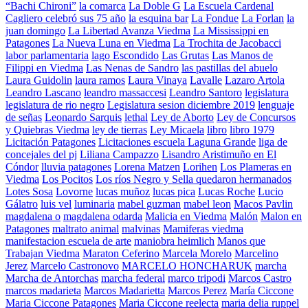
“Bachi Chironi”
la comarca
La Doble G
La Escuela Cardenal
Cagliero celebró sus 75 año
la esquina bar
La Fondue
La Forlan
la
juan domingo
La Libertad Avanza Viedma
La Mississippi en
Patagones
La Nueva Luna en Viedma
La Trochita de Jacobacci
labor parlamentaria
lago Escondido
Las Grutas
Las Manos de
Filippi en Viedma
Las Nenas de Sandro
las pastillas del abuelo
Laura Guidolin
laura ramos
Laura Vinaya
Lavalle
Lazaro Artola
Leandro Lascano
leandro massaccesi
Leandro Santoro
legislatura
legislatura de rio negro
Legislatura sesion diciembre 2019
lenguaje
de señas
Leonardo Sarquis
lethal
Ley de Aborto
Ley de Concursos
y Quiebras Viedma
ley de tierras
Ley Micaela
libro
libro 1979
Licitación Patagones
Licitaciones escuela Laguna Grande
liga de
concejales del pj
Liliana Campazzo
Lisandro Aristimuño en El
Cóndor
lluvia patagones
Lorena Matzen
Lorihen
Los Plameras en
Viedma
Los Pocitos
Los ríos Negro y Sella quedaron hermanados
Lotes Sosa
Lovorne
lucas muñoz
lucas pica
Lucas Roche
Lucio
Gálatro
luis vel
luminaria
mabel guzman
mabel leon
Macos Pavlin
magdalena o
magdalena odarda
Malicia en Viedma
Malón
Malon en
Patagones
maltrato animal
malvinas
Mamiferas viedma
manifestacion escuela de arte
maniobra heimlich
Manos que
Trabajan Viedma
Maraton Ceferino
Marcela Morelo
Marcelino
Jerez
Marcelo Castronovo
MARCELO HONCHARUK
marcha
Marcha de Antorchas
marcha federal
marco tripodi
Marcos Castro
marcos madarieta
Marcos Madarietta
Marcos Perez
María Ciccone
Maria Ciccone Patagones
Maria Ciccone reelecta
maria delia ruppel