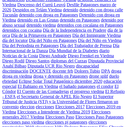
Viedma
Descenso del Currú Leuvú
Desfile Patagones marzo de
2026
Despidos en Telám Viedma
detenido
detenido con droga calle
Tucunán
detenido con droga en Patagones
Detenido con droga en
Viedma
detenido en Las Grutas
detenido en Patagones
detenido por
abuso sexual
detenido viedma
detenidos con cocaíana en Patagones
detenidos con cocaina
Día de la Independencia en Pradere
día de la
orca
Día de la Primavera en Patagones
Día del Inmigrante Viedma
día del locutor
Día del Niño en Patagones
Día del Niño en Viedma
Dia del Periodista en Patagones
Día del Trabajador de Prensa
Día
Internacional de la Danza
Día Mundial de la Diabetes
diario
Noticias de la Costa
Diego Andrade
Diego Frenkel en Viedma
Diego Rodil
Diego Santos
diplomas del Curzas
Diputada Provincial
Anahí Bilbao
Diputada UCR Rio Negro
discapacidad
discriminación
DOCENTE
docente feb
Dolores Tubio
DPA
droga
droga en viedma
droga y detenido en Patagones
drone splif
duelo
ebriedad
Eclipse Solar Total Patagónico diciembre 2020
educación
especial
El Bahiano en Viedma
el bañado patagones
el condor
El
Cóndor
El Cuento de las Comadrejas
el progreso viedma
El Refugio
- ESFA
el Secretario General de APEL Río Negro
El Superior
Tribunal de Justicia (STJ) y la Universidad de Flores firmaron un
convenio
eleccion
elecciones
Elecciones 2017
Elecciones 2019 en
Viedma
Elecciones a Intendente de Viedma 2019
Elecciones
generales 2017 Viedma
Elecciones Paso
Elecciones Paso Patagones
elecciones paso viedma
elecciones pj patagones
elecciones