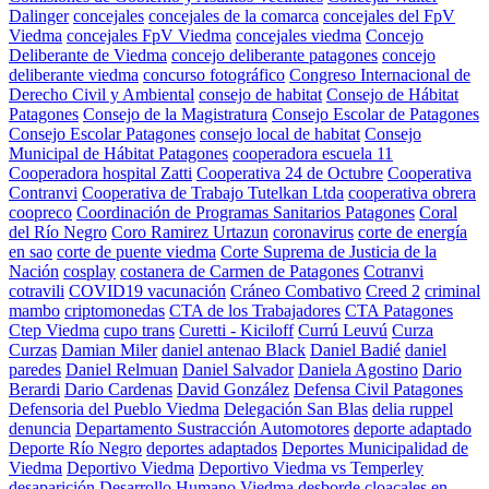
Dalinger
concejales
concejales de la comarca
concejales del FpV
Viedma
concejales FpV Viedma
concejales viedma
Concejo
Deliberante de Viedma
concejo deliberante patagones
concejo
deliberante viedma
concurso fotográfico
Congreso Internacional de
Derecho Civil y Ambiental
consejo de habitat
Consejo de Hábitat
Patagones
Consejo de la Magistratura
Consejo Escolar de Patagones
Consejo Escolar Patagones
consejo local de habitat
Consejo
Municipal de Hábitat Patagones
cooperadora escuela 11
Cooperadora hospital Zatti
Cooperativa 24 de Octubre
Cooperativa
Contranvi
Cooperativa de Trabajo Tutelkan Ltda
cooperativa obrera
coopreco
Coordinación de Programas Sanitarios Patagones
Coral
del Río Negro
Coro Ramirez Urtazun
coronavirus
corte de energía
en sao
corte de puente viedma
Corte Suprema de Justicia de la
Nación
cosplay
costanera de Carmen de Patagones
Cotranvi
cotravili
COVID19 vacunación
Cráneo Combativo
Creed 2
criminal
mambo
criptomonedas
CTA de los Trabajadores
CTA Patagones
Ctep Viedma
cupo trans
Curetti - Kiciloff
Currú Leuvú
Curza
Curzas
Damian Miler
daniel antenao Black
Daniel Badié
daniel
paredes
Daniel Relmuan
Daniel Salvador
Daniela Agostino
Dario
Berardi
Dario Cardenas
David González
Defensa Civil Patagones
Defensoria del Pueblo Viedma
Delegación San Blas
delia ruppel
denuncia
Departamento Sustracción Automotores
deporte adaptado
Deporte Río Negro
deportes adaptados
Deportes Municipalidad de
Viedma
Deportivo Viedma
Deportivo Viedma vs Temperley
desaparición
Desarrollo Humano Viedma
desborde cloacales en