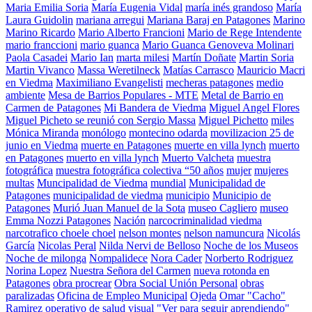
Maria Emilia Soria
María Eugenia Vidal
maría inés grandoso
María
Laura Guidolin
mariana arregui
Mariana Baraj en Patagones
Marino
Marino Ricardo
Mario Alberto Francioni
Mario de Rege Intendente
mario franccioni
mario guanca
Mario Guanca Genoveva Molinari
Paola Casadei
Mario Ian
marta milesi
Martín Doñate
Martin Soria
Martin Vivanco
Massa Weretilneck
Matías Carrasco
Mauricio Macri
en Viedma
Maximiliano Evangelisti
mecheras patagones
medio
ambiente
Mesa de Barrios Populares - MTE
Metal de Barrio en
Carmen de Patagones
Mi Bandera de Viedma
Miguel Angel Flores
Miguel Picheto se reunió con Sergio Massa
Miguel Pichetto
miles
Mónica Miranda
monólogo
montecino odarda
movilizacion 25 de
junio en Viedma
muerte en Patagones
muerte en villa lynch
muerto
en Patagones
muerto en villa lynch
Muerto Valcheta
muestra
fotográfica
muestra fotográfica colectiva “50 años
mujer
mujeres
multas
Muncipalidad de Viedma
mundial
Municipalidad de
Patagones
municipalidad de viedma
municipio
Municipio de
Patagones
Murió Juan Manuel de la Sota
museo Cagliero
museo
Emma Nozzi Patagones
Nación
narcocriminalidad viedma
narcotrafico choele choel
nelson montes
nelson namuncura
Nicolás
García
Nicolas Peral
Nilda Nervi de Belloso
Noche de los Museos
Noche de milonga
Nompalidece
Nora Cader
Norberto Rodriguez
Norina Lopez
Nuestra Señora del Carmen
nueva rotonda en
Patagones
obra procrear
Obra Social Unión Personal
obras
paralizadas
Oficina de Empleo Municipal
Ojeda
Omar "Cacho"
Ramirez
operativo de salud visual "Ver para seguir aprendiendo"