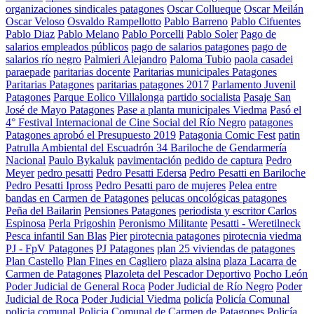
organizaciones sindicales patagones
Oscar Collueque
Oscar Meilán
Oscar Veloso
Osvaldo Rampellotto
Pablo Barreno
Pablo Cifuentes
Pablo Diaz
Pablo Melano
Pablo Porcelli
Pablo Soler
Pago de
salarios empleados públicos
pago de salarios patagones
pago de
salarios río negro
Palmieri Alejandro
Paloma Tubio
paola casadei
paraepade
paritarias docente
Paritarias municipales Patagones
Paritarias Patagones
paritarias patagones 2017
Parlamento Juvenil
Patagones
Parque Eolico Villalonga
partido socialista
Pasaje San
José de Mayo Patagones
Pase a planta municipales Viedma
Pasó el
4° Festival Internacional de Cine Social del Río Negro
patagones
Patagones aprobó el Presupuesto 2019
Patagonia Comic Fest
patin
Patrulla Ambiental del Escuadrón 34 Bariloche de Gendarmería
Nacional
Paulo Bykaluk
pavimentación
pedido de captura
Pedro
Meyer
pedro pesatti
Pedro Pesatti Edersa
Pedro Pesatti en Bariloche
Pedro Pesatti Ipross
Pedro Pesatti paro de mujeres
Pelea entre
bandas en Carmen de Patagones
pelucas oncológicas patagones
Peña del Bailarin
Pensiones Patagones
periodista y escritor Carlos
Espinosa
Perla Prigoshin
Peronismo Militante
Pesatti - Weretilneck
Pesca infantil San Blas
Pier
pirotecnia patagones
pirotecnia viedma
PJ - FpV Patagones
PJ Patagones
plan 25 viviendas de patagones
Plan Castello
Plan Fines en Cagliero
plaza alsina
plaza Lacarra de
Carmen de Patagones
Plazoleta del Pescador Deportivo
Pocho León
Poder Judicial de General Roca
Poder Judicial de Río Negro
Poder
Judicial de Roca
Poder Judicial Viedma
policía
Policía Comunal
policia comunal
Policia Comunal de Carmen de Patagones
Policía