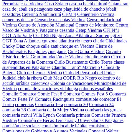
Peronista
casa viedma
Caso Solano
casona bachi chironi
Catamaran
caza de jabali en patagones
caza plaguicida de chancho jabali
cazadores
Ceferino Namuncurá
CEM 4
Cementerio Viedma
cementos del sur
Censo de mascotas Viedma
Censo poblacional
Viedma
Centro de Atención Municipal
Centro de Monitoreo
Centro
Vasco de Viedma y Patagones
cesantía
Cetep Viedma
CFI N°1
CGT Alto Valle
CGT Río Negro Zona Atlántica - Supren
cgt zo
CGT Zona Atlántica
cgt zona atlantica rio negro
charla
Chichinales
Choky Diaz
choque calle zatti
choque en Viedma
Cierre de
Bachilleratos Patagones
cine gama
Cine Gama Viedma
Circuito
Histórico de la Gran Inundación de Viedma
circuito teatro
Círculo
de Arqueros de la Comarca
Cirilo Bustamante
Cirilo Torres
clases
suspendidas en Patagones
Claudio "Tano" Marciello
Clínica de
Batería
Club de Leones Viedma
Club del Personal del Poder
Judicial
club la ribera
Club Mau
COER Río Negro
colectivo de
acción jurídica
colectivos
Colonia de Vacaciones Municipalidad de
Viedma
colonia de vacaciones villalonga
colonos españoles
Comallo
Comarca Comic Fest 6
Comarca Comics Fest 5
Comarca
Comics Feste IV
Comarca Racinguista
combustible
comedor El
Lorito
comercios
Comisaría 1era
comisaria 30
Comisaria 34
comisaria 38
Comisaría de la Mujer Viedma
comisaria las grutas
comisaría móvil Villa Lynch
Comisaría primera
Comisaria Primera
Viedma
Comisión de Becas Terciarias y Universitarias Patagones
comisión de sociales
comisión local de hábitat
comisiones
Comisiones de Gobierno y Asuntos Vecinales
Concejal Walter