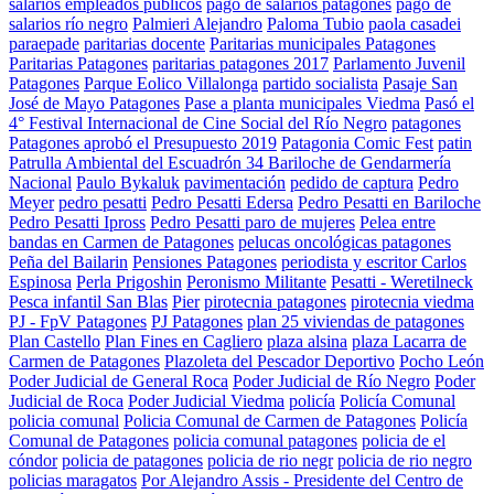
salarios empleados públicos
pago de salarios patagones
pago de
salarios río negro
Palmieri Alejandro
Paloma Tubio
paola casadei
paraepade
paritarias docente
Paritarias municipales Patagones
Paritarias Patagones
paritarias patagones 2017
Parlamento Juvenil
Patagones
Parque Eolico Villalonga
partido socialista
Pasaje San
José de Mayo Patagones
Pase a planta municipales Viedma
Pasó el
4° Festival Internacional de Cine Social del Río Negro
patagones
Patagones aprobó el Presupuesto 2019
Patagonia Comic Fest
patin
Patrulla Ambiental del Escuadrón 34 Bariloche de Gendarmería
Nacional
Paulo Bykaluk
pavimentación
pedido de captura
Pedro
Meyer
pedro pesatti
Pedro Pesatti Edersa
Pedro Pesatti en Bariloche
Pedro Pesatti Ipross
Pedro Pesatti paro de mujeres
Pelea entre
bandas en Carmen de Patagones
pelucas oncológicas patagones
Peña del Bailarin
Pensiones Patagones
periodista y escritor Carlos
Espinosa
Perla Prigoshin
Peronismo Militante
Pesatti - Weretilneck
Pesca infantil San Blas
Pier
pirotecnia patagones
pirotecnia viedma
PJ - FpV Patagones
PJ Patagones
plan 25 viviendas de patagones
Plan Castello
Plan Fines en Cagliero
plaza alsina
plaza Lacarra de
Carmen de Patagones
Plazoleta del Pescador Deportivo
Pocho León
Poder Judicial de General Roca
Poder Judicial de Río Negro
Poder
Judicial de Roca
Poder Judicial Viedma
policía
Policía Comunal
policia comunal
Policia Comunal de Carmen de Patagones
Policía
Comunal de Patagones
policia comunal patagones
policia de el
cóndor
policia de patagones
policia de rio negr
policia de rio negro
policias maragatos
Por Alejandro Assis - Presidente del Centro de