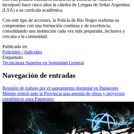
incorporó hace cinco años la cátedra de Lengua de Señas Argentina
(LSA) a su currícula académica.
Con este tipo de acciones, la Policía de Río Negro reafirma su
compromiso con una formación continua y de excelencia,
consolidando una institución cada vez más preparada, inclusiva y
cercana a la comunidad.
Publicado en
Policiales / Judiciales
Etiquetado
Tecnicatura Superior en Seguridad General
Navegación de entradas
Reunión de trabajo por el saneamiento dominial en Patagones
Marino reiteró ante la Provincia una agenda de obras y proyectos
estratégicos para Patagones