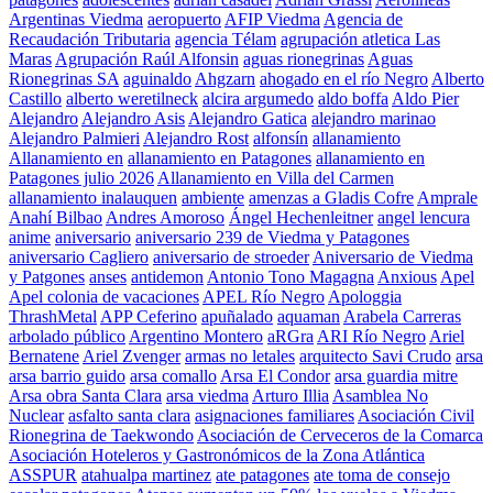
Argentinas Viedma
aeropuerto
AFIP Viedma
Agencia de
Recaudación Tributaria
agencia Télam
agrupación atletica Las
Maras
Agrupación Raúl Alfonsin
aguas rionegrinas
Aguas
Rionegrinas SA
aguinaldo
Ahgzarn
ahogado en el río Negro
Alberto
Castillo
alberto weretilneck
alcira argumedo
aldo boffa
Aldo Pier
Alejandro
Alejandro Asis
Alejandro Gatica
alejandro marinao
Alejandro Palmieri
Alejandro Rost
alfonsín
allanamiento
Allanamiento en
allanamiento en Patagones
allanamiento en
Patagones julio 2026
Allanamiento en Villa del Carmen
allanamiento inalauquen
ambiente
amenzas a Gladis Cofre
Amprale
Anahí Bilbao
Andres Amoroso
Ángel Hechenleitner
angel lencura
anime
aniversario
aniversario 239 de Viedma y Patagones
aniversario Cagliero
aniversario de stroeder
Aniversario de Viedma
y Patgones
anses
antidemon
Antonio Tono Magagna
Anxious
Apel
Apel colonia de vacaciones
APEL Río Negro
Apologgia
ThrashMetal
APP Ceferino
apuñalado
aquaman
Arabela Carreras
arbolado público
Argentino Montero
aRGra
ARI Río Negro
Ariel
Bernatene
Ariel Zvenger
armas no letales
arquitecto Savi Crudo
arsa
arsa barrio guido
arsa comallo
Arsa El Condor
arsa guardia mitre
Arsa obra Santa Clara
arsa viedma
Arturo Illia
Asamblea No
Nuclear
asfalto santa clara
asignaciones familiares
Asociación Civil
Rionegrina de Taekwondo
Asociación de Cerveceros de la Comarca
Asociación Hoteleros y Gastronómicos de la Zona Atlántica
ASSPUR
atahualpa martinez
ate patagones
ate toma de consejo