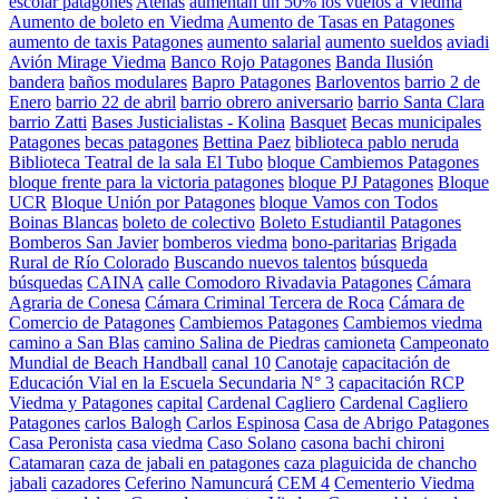
escolar patagones
Atenas
aumentan un 50% los vuelos a Viedma
Aumento de boleto en Viedma
Aumento de Tasas en Patagones
aumento de taxis Patagones
aumento salarial
aumento sueldos
aviadi
Avión Mirage Viedma
Banco Rojo Patagones
Banda Ilusión
bandera
baños modulares
Bapro Patagones
Barloventos
barrio 2 de
Enero
barrio 22 de abril
barrio obrero aniversario
barrio Santa Clara
barrio Zatti
Bases Justicialistas - Kolina
Basquet
Becas municipales
Patagones
becas patagones
Bettina Paez
biblioteca pablo neruda
Biblioteca Teatral de la sala El Tubo
bloque Cambiemos Patagones
bloque frente para la victoria patagones
bloque PJ Patagones
Bloque
UCR
Bloque Unión por Patagones
bloque Vamos con Todos
Boinas Blancas
boleto de colectivo
Boleto Estudiantil Patagones
Bomberos San Javier
bomberos viedma
bono-paritarias
Brigada
Rural de Río Colorado
Buscando nuevos talentos
búsqueda
búsquedas
CAINA
calle Comodoro Rivadavia Patagones
Cámara
Agraria de Conesa
Cámara Criminal Tercera de Roca
Cámara de
Comercio de Patagones
Cambiemos Patagones
Cambiemos viedma
camino a San Blas
camino Salina de Piedras
camioneta
Campeonato
Mundial de Beach Handball
canal 10
Canotaje
capacitación de
Educación Vial en la Escuela Secundaria N° 3
capacitación RCP
Viedma y Patagones
capital
Cardenal Cagliero
Cardenal Cagliero
Patagones
carlos Balogh
Carlos Espinosa
Casa de Abrigo Patagones
Casa Peronista
casa viedma
Caso Solano
casona bachi chironi
Catamaran
caza de jabali en patagones
caza plaguicida de chancho
jabali
cazadores
Ceferino Namuncurá
CEM 4
Cementerio Viedma