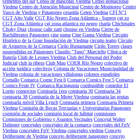
cementos del sur
Censo de mascotas Viedma
Censo poblacional
Viedma
Centro de Atención Municipal
Centro de Monitoreo
Centro
Vasco de Viedma y Patagones
cesantía
Cetep Viedma
CFI N°1
CGT Alto Valle
CGT Río Negro Zona Atlántica - Supren
cgt zo
CGT Zona Atlántica
cgt zona atlantica rio negro
charla
Chichinales
Choky Diaz
choque calle zatti
choque en Viedma
Cierre de
Bachilleratos Patagones
cine gama
Cine Gama Viedma
Circuito
Histórico de la Gran Inundación de Viedma
circuito teatro
Círculo
de Arqueros de la Comarca
Cirilo Bustamante
Cirilo Torres
clases
suspendidas en Patagones
Claudio "Tano" Marciello
Clínica de
Batería
Club de Leones Viedma
Club del Personal del Poder
Judicial
club la ribera
Club Mau
COER Río Negro
colectivo de
acción jurídica
colectivos
Colonia de Vacaciones Municipalidad de
Viedma
colonia de vacaciones villalonga
colonos españoles
Comallo
Comarca Comic Fest 6
Comarca Comics Fest 5
Comarca
Comics Feste IV
Comarca Racinguista
combustible
comedor El
Lorito
comercios
Comisaría 1era
comisaria 30
Comisaria 34
comisaria 38
Comisaría de la Mujer Viedma
comisaria las grutas
comisaría móvil Villa Lynch
Comisaría primera
Comisaria Primera
Viedma
Comisión de Becas Terciarias y Universitarias Patagones
comisión de sociales
comisión local de hábitat
comisiones
Comisiones de Gobierno y Asuntos Vecinales
Concejal Walter
Dalinger
concejales
concejales de la comarca
concejales del FpV
Viedma
concejales FpV Viedma
concejales viedma
Concejo
Deliberante de Viedma
concejo deliberante patagones
concejo