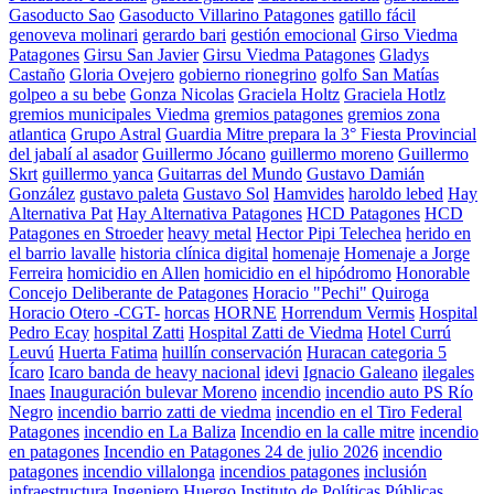
Gasoducto Sao
Gasoducto Villarino Patagones
gatillo fácil
genoveva molinari
gerardo bari
gestión emocional
Girso Viedma
Patagones
Girsu San Javier
Girsu Viedma Patagones
Gladys
Castaño
Gloria Ovejero
gobierno rionegrino
golfo San Matías
golpeo a su bebe
Gonza Nicolas
Graciela Holtz
Graciela Hotlz
gremios municipales Viedma
gremios patagones
gremios zona
atlantica
Grupo Astral
Guardia Mitre prepara la 3° Fiesta Provincial
del jabalí al asador
Guillermo Jócano
guillermo moreno
Guillermo
Skrt
guillermo yanca
Guitarras del Mundo
Gustavo Damián
González
gustavo paleta
Gustavo Sol
Hamvides
haroldo lebed
Hay
Alternativa Pat
Hay Alternativa Patagones
HCD Patagones
HCD
Patagones en Stroeder
heavy metal
Hector Pipi Telechea
herido en
el barrio lavalle
historia clínica digital
homenaje
Homenaje a Jorge
Ferreira
homicidio en Allen
homicidio en el hipódromo
Honorable
Concejo Deliberante de Patagones
Horacio "Pechi" Quiroga
Horacio Otero -CGT-
horcas
HORNE
Horrendum Vermis
Hospital
Pedro Ecay
hospital Zatti
Hospital Zatti de Viedma
Hotel Currú
Leuvú
Huerta Fatima
huillín conservación
Huracan categoria 5
Ícaro
Icaro banda de heavy nacional
idevi
Ignacio Galeano
ilegales
Inaes
Inauguración bulevar Moreno
incendio
incendio auto PS Río
Negro
incendio barrio zatti de viedma
incendio en el Tiro Federal
Patagones
incendio en La Baliza
Incendio en la calle mitre
incendio
en patagones
Incendio en Patagones 24 de julio 2026
incendio
patagones
incendio villalonga
incendios patagones
inclusión
infraestructura
Ingeniero Huergo
Instituto de Políticas Públicas