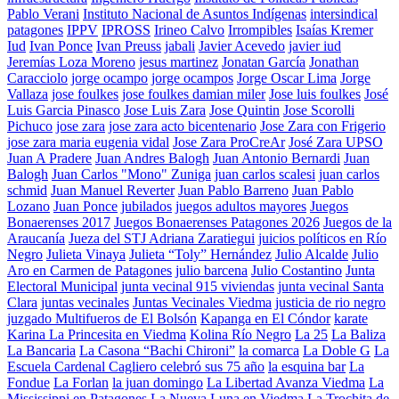
Pablo Verani
Instituto Nacional de Asuntos Indígenas
intersindical
patagones
IPPV
IPROSS
Irineo Calvo
Irrompibles
Isaías Kremer
Iud
Ivan Ponce
Ivan Preuss
jabali
Javier Acevedo
javier iud
Jeremías Loza Moreno
jesus martinez
Jonatan García
Jonathan
Caracciolo
jorge ocampo
jorge ocampos
Jorge Oscar Lima
Jorge
Vallaza
jose foulkes
jose foulkes damian miler
Jose luis foulkes
José
Luis Garcia Pinasco
Jose Luis Zara
Jose Quintin
Jose Scorolli
Pichuco
jose zara
jose zara acto bicentenario
Jose Zara con Frigerio
jose zara maria eugenia vidal
Jose Zara ProCreAr
José Zara UPSO
Juan A Pradere
Juan Andres Balogh
Juan Antonio Bernardi
Juan
Balogh
Juan Carlos "Mono" Zuniga
juan carlos scalesi
juan carlos
schmid
Juan Manuel Reverter
Juan Pablo Barreno
Juan Pablo
Lozano
Juan Ponce
jubilados
juegos adultos mayores
Juegos
Bonaerenses 2017
Juegos Bonaerenses Patagones 2026
Juegos de la
Araucanía
Jueza del STJ Adriana Zaratiegui
juicios políticos en Río
Negro
Julieta Vinaya
Julieta “Toly” Hernández
Julio Alcalde
Julio
Aro en Carmen de Patagones
julio barcena
Julio Costantino
Junta
Electoral Municipal
junta vecinal 915 viviendas
junta vecinal Santa
Clara
juntas vecinales
Juntas Vecinales Viedma
justicia de rio negro
juzgado Multifueros de El Bolsón
Kapanga en El Cóndor
karate
Karina La Princesita en Viedma
Kolina Río Negro
La 25
La Baliza
La Bancaria
La Casona “Bachi Chironi”
la comarca
La Doble G
La
Escuela Cardenal Cagliero celebró sus 75 año
la esquina bar
La
Fondue
La Forlan
la juan domingo
La Libertad Avanza Viedma
La
Mississippi en Patagones
La Nueva Luna en Viedma
La Trochita de