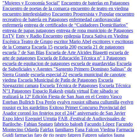
"Mujeres y Economía Social"
Encuentro de baterías en Patagones
Encuentro de poetas de la comarca
encuentro de teatro en viedma
encuentro interlegislativo
Encuentro Progresista y Popular
encuentro
recreativo de batería en Patagones
enfermedad cardiovascular
enfermería
entrega de certificados de “Cuidadores Domiciliarios”
entrega de papas patagones
entrega de ropa municipio de Patagones
EnTV
Entv y Radio Encuentro
epilepsia
Eruca Sativa en Viedma
Escénica Teatro de Grupo
escritor Mario Abel
escritores y escritoras
de la Comarca
Escuela 15
escuela 200
escuela 21 de patagones
escuela 7 de San Blas
Escuela de Arte Alcides Biagetti
escuela de
arte de patagones
Escuela de Educación Técnica n° 1 Patagones
escuela de equitacion de patagones
escuela de guardavidas
Escuela
de Suboficiales y Agentes "Sargento Primero Domingo Salinas" de
Sierra Grande
escuela especial 22
escuela municipal de canotaje
viedma
Escuela Municipal de Patín de Patagones
Escuela
Spegazzini camara
Escuela Técnica de Patagones
Escuela Técnica
N°1 Patagones
Espacio Rakesh
estafa virtual
Este sábado se
realizará la 12º Edición Fiesta de San Juan en el Centro Vasco
Esteban Bullrich
Eva Perón
evalyn rousiot silbana cullumilla
evelyn
rousiot
ex los gardelitos
Exitoso Primer Concurso Provincial del
Asador coronó los festejos por el 244° aniversario de San Javier
Expo Idevi
Ezequiel Urrutia
FAB -Festival de Audiovisuales de
Bariloche-
Fabian Spataro
fabricio balogh
Facundo López
Facundo
Montecino Odarda
Fairfax
familiares
Fana Falcon Viedma
Farmacia
Guidi
farmacias
faro de rio negro
fatpren
Fatpren salarios
fauna