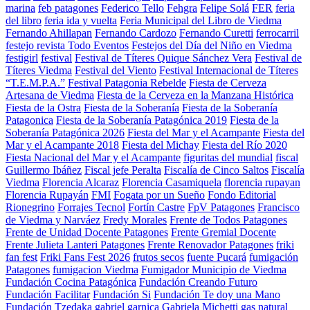
marina
feb patagones
Federico Tello
Fehgra
Felipe Solá
FER
feria
del libro
feria ida y vuelta
Feria Municipal del Libro de Viedma
Fernando Ahillapan
Fernando Cardozo
Fernando Curetti
ferrocarril
festejo revista Todo Eventos
Festejos del Día del Niño en Viedma
festigirl
festival
Festival de Títeres Quique Sánchez Vera
Festival de
Títeres Viedma
Festival del Viento
Festival Internacional de Títeres
“T.E.M.P.A.”
Festival Patagonia Rebelde
Fiesta de Cerveza
Artesana de Viedma
Fiesta de la Cerveza en la Manzana Histórica
Fiesta de la Ostra
Fiesta de la Soberanía
Fiesta de la Soberanía
Patagonica
Fiesta de la Soberanía Patagónica 2019
Fiesta de la
Soberanía Patagónica 2026
Fiesta del Mar y el Acampante
Fiesta del
Mar y el Acampante 2018
Fiesta del Michay
Fiesta del Río 2020
Fiesta Nacional del Mar y el Acampante
figuritas del mundial
fiscal
Guillermo Ibáñez
Fiscal jefe Peralta
Fiscalía de Cinco Saltos
Fiscalía
Viedma
Florencia Alcaraz
Florencia Casamiquela
florencia rupayan
Florencia Rupayán
FMI
Fogata por un Sueño
Fondo Editorial
Rionegrino
Forrajes Tecnol
Fortín Castre
FpV Patagones
Francisco
de Viedma y Narváez
Fredy Morales
Frente de Todos Patagones
Frente de Unidad Docente Patagones
Frente Gremial Docente
Frente Julieta Lanteri Patagones
Frente Renovador Patagones
friki
fan fest
Friki Fans Fest 2026
frutos secos
fuente Pucará
fumigación
Patagones
fumigacion Viedma
Fumigador Municipio de Viedma
Fundación Cocina Patagónica
Fundación Creando Futuro
Fundación Facilitar
Fundación Si
Fundación Te doy una Mano
Fundación Tzedaka
gabriel garnica
Gabriela Michetti
gas natural