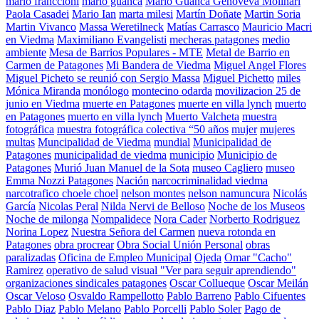
mario franccioni
mario guanca
Mario Guanca Genoveva Molinari
Paola Casadei
Mario Ian
marta milesi
Martín Doñate
Martin Soria
Martin Vivanco
Massa Weretilneck
Matías Carrasco
Mauricio Macri
en Viedma
Maximiliano Evangelisti
mecheras patagones
medio
ambiente
Mesa de Barrios Populares - MTE
Metal de Barrio en
Carmen de Patagones
Mi Bandera de Viedma
Miguel Angel Flores
Miguel Picheto se reunió con Sergio Massa
Miguel Pichetto
miles
Mónica Miranda
monólogo
montecino odarda
movilizacion 25 de
junio en Viedma
muerte en Patagones
muerte en villa lynch
muerto
en Patagones
muerto en villa lynch
Muerto Valcheta
muestra
fotográfica
muestra fotográfica colectiva “50 años
mujer
mujeres
multas
Muncipalidad de Viedma
mundial
Municipalidad de
Patagones
municipalidad de viedma
municipio
Municipio de
Patagones
Murió Juan Manuel de la Sota
museo Cagliero
museo
Emma Nozzi Patagones
Nación
narcocriminalidad viedma
narcotrafico choele choel
nelson montes
nelson namuncura
Nicolás
García
Nicolas Peral
Nilda Nervi de Belloso
Noche de los Museos
Noche de milonga
Nompalidece
Nora Cader
Norberto Rodriguez
Norina Lopez
Nuestra Señora del Carmen
nueva rotonda en
Patagones
obra procrear
Obra Social Unión Personal
obras
paralizadas
Oficina de Empleo Municipal
Ojeda
Omar "Cacho"
Ramirez
operativo de salud visual "Ver para seguir aprendiendo"
organizaciones sindicales patagones
Oscar Collueque
Oscar Meilán
Oscar Veloso
Osvaldo Rampellotto
Pablo Barreno
Pablo Cifuentes
Pablo Diaz
Pablo Melano
Pablo Porcelli
Pablo Soler
Pago de