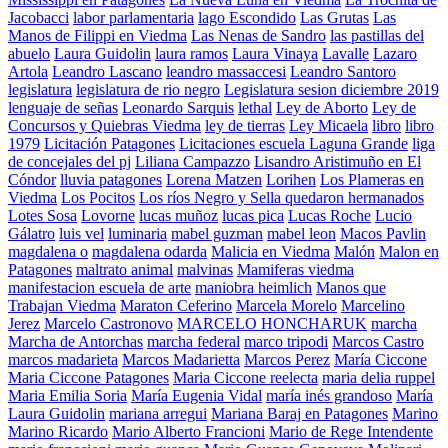
Jacobacci
labor parlamentaria
lago Escondido
Las Grutas
Las
Manos de Filippi en Viedma
Las Nenas de Sandro
las pastillas del
abuelo
Laura Guidolin
laura ramos
Laura Vinaya
Lavalle
Lazaro
Artola
Leandro Lascano
leandro massaccesi
Leandro Santoro
legislatura
legislatura de rio negro
Legislatura sesion diciembre 2019
lenguaje de señas
Leonardo Sarquis
lethal
Ley de Aborto
Ley de
Concursos y Quiebras Viedma
ley de tierras
Ley Micaela
libro
libro
1979
Licitación Patagones
Licitaciones escuela Laguna Grande
liga
de concejales del pj
Liliana Campazzo
Lisandro Aristimuño en El
Cóndor
lluvia patagones
Lorena Matzen
Lorihen
Los Plameras en
Viedma
Los Pocitos
Los ríos Negro y Sella quedaron hermanados
Lotes Sosa
Lovorne
lucas muñoz
lucas pica
Lucas Roche
Lucio
Gálatro
luis vel
luminaria
mabel guzman
mabel leon
Macos Pavlin
magdalena o
magdalena odarda
Malicia en Viedma
Malón
Malon en
Patagones
maltrato animal
malvinas
Mamiferas viedma
manifestacion escuela de arte
maniobra heimlich
Manos que
Trabajan Viedma
Maraton Ceferino
Marcela Morelo
Marcelino
Jerez
Marcelo Castronovo
MARCELO HONCHARUK
marcha
Marcha de Antorchas
marcha federal
marco tripodi
Marcos Castro
marcos madarieta
Marcos Madarietta
Marcos Perez
María Ciccone
Maria Ciccone Patagones
Maria Ciccone reelecta
maria delia ruppel
Maria Emilia Soria
María Eugenia Vidal
maría inés grandoso
María
Laura Guidolin
mariana arregui
Mariana Baraj en Patagones
Marino
Marino Ricardo
Mario Alberto Francioni
Mario de Rege Intendente