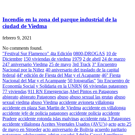
Incendio en la zona del parque industrial de la
ciudad de Viedma
febrero 9, 2021
No comments found.
"Festival Sur Flamenco" 4ta Edición
0800-DROGAS
10 de
Diciembre
150 viviendas de viedma
1979
2 de abril
24 de marzo
247 aniversario Viedma
25 de mayo
3rd Track
3° Encuentro
Nacional por la Niñez
40 aniversario del traslado de la capital
federal
44º edición de Fiesta del Mar y el Acapamte
46° Fiesta
Nacional del Mar y el Acampante
50 fotografías”
5to Encuentro de
Economía Social y Solidaria en la UNRN
66 viviendas patagones
77 viviendas
911 RN Emergencias
Abel Pintos en Patagones
abigeato
abigeato Patagones
abuso
abuso sexual las grutas
abuso
sexual viedma
abuso Viedma
accidente avioneta villalonga
accidente en plaza San Martin de Viedma
accidente en villalonga
accidente jefe de policia patagones
accidente policia
accidente
Pradere
accidente rotonda islas malvinas
accidente ruta 3 Patagones
accidente villalonga
Aceites Vegetales Usados (AVU’s)
acto
acto 25
de mayo en Stroeder
acto aniversario de Bolivia
acuerdo paritario
patagones
adolescentes
adrian casadei
Adrián Grassi
Aerolíneas