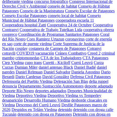
deliberante viedma
concurso fotográfico
Congreso Internacional de
Derecho Civil y Ambiental
consejo de habitat
Consejo de Hábitat
Patagones
Consejo de la Magistratura
Consejo Escolar de Patagones
Consejo Escolar Patagones
consejo local de habitat
Consejo
Municipal de Hábitat Patagones
cooperadora escuela 11
Cooperadora hospital Zatti
Cooperativa 24 de Octubre
Cooperativa
Contranvi
Cooperativa de Trabajo Tutelkan Ltda
cooperativa obrera
coopreco
Coordinación de Programas Sanitarios Patagones
Coral
del Río Negro
Coro Ramirez Urtazun
coronavirus
corte de energía
en sao
corte de puente viedma
Corte Suprema de Justicia de la
Nación
cosplay
costanera de Carmen de Patagones
Cotranvi
cotravili
COVID19 vacunación
Cráneo Combativo
Creed 2
criminal
mambo
criptomonedas
CTA de los Trabajadores
CTA Patagones
Ctep Viedma
cupo trans
Curetti - Kiciloff
Currú Leuvú
Curza
Curzas
Damian Miler
daniel antenao Black
Daniel Badié
daniel
paredes
Daniel Relmuan
Daniel Salvador
Daniela Agostino
Dario
Berardi
Dario Cardenas
David González
Defensa Civil Patagones
Defensoria del Pueblo Viedma
Delegación San Blas
delia ruppel
denuncia
Departamento Sustracción Automotores
deporte adaptado
Deporte Río Negro
deportes adaptados
Deportes Municipalidad de
Viedma
Deportivo Viedma
Deportivo Viedma vs Temperley
desaparición
Desarrollo Humano Viedma
desborde cloacales en
Viedma
Descenso del Currú Leuvú
Desfile Patagones marzo de
2026
Despidos en Telám Viedma
detenido
detenido con droga calle
Tucunán
detenido con droga en Patagones
Detenido con droga en