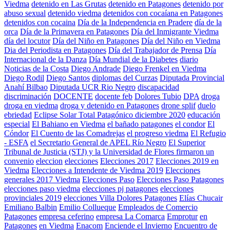
Viedma
detenido en Las Grutas
detenido en Patagones
detenido por
abuso sexual
detenido viedma
detenidos con cocaíana en Patagones
detenidos con cocaina
Día de la Independencia en Pradere
día de la
orca
Día de la Primavera en Patagones
Día del Inmigrante Viedma
día del locutor
Día del Niño en Patagones
Día del Niño en Viedma
Dia del Periodista en Patagones
Día del Trabajador de Prensa
Día
Internacional de la Danza
Día Mundial de la Diabetes
diario
Noticias de la Costa
Diego Andrade
Diego Frenkel en Viedma
Diego Rodil
Diego Santos
diplomas del Curzas
Diputada Provincial
Anahí Bilbao
Diputada UCR Rio Negro
discapacidad
discriminación
DOCENTE
docente feb
Dolores Tubio
DPA
droga
droga en viedma
droga y detenido en Patagones
drone splif
duelo
ebriedad
Eclipse Solar Total Patagónico diciembre 2020
educación
especial
El Bahiano en Viedma
el bañado patagones
el condor
El
Cóndor
El Cuento de las Comadrejas
el progreso viedma
El Refugio
- ESFA
el Secretario General de APEL Río Negro
El Superior
Tribunal de Justicia (STJ) y la Universidad de Flores firmaron un
convenio
eleccion
elecciones
Elecciones 2017
Elecciones 2019 en
Viedma
Elecciones a Intendente de Viedma 2019
Elecciones
generales 2017 Viedma
Elecciones Paso
Elecciones Paso Patagones
elecciones paso viedma
elecciones pj patagones
elecciones
provinciales 2019
elecciones Villa Dolores Patagones
Elías Chucair
Emiliano Balbin
Emilio Collueque
Empleados de Comercio
Patagones
empresa ceferino
empresa La Comarca
Emprotur
en
Patagones
en Viedma
Enacom
Enciende el Invierno
Encuentro de